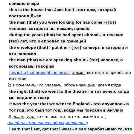
пришло вчера
this is the house that Jack built - вот дом, который
построил Джек
the man (that) you were looking for has come - (тот)
человек, которого вы искали, пришёл
during the years (that) he had spent abroad - в течение
(тех) лет, что он провёл за границей
the envelope (that) I put it in - (тот) конверт, в который я
это положил
the man (that) we are speaking about - (тот) человек, о
котором мы говорим
this is he that brought the news -
книжн.
вот тот, кто принёс это
известие
2)
в сочетании со словами, обозначающими время
когда
the night (that) we went to the theatre - в тот вечер, когда
мы ходили в театр
it was the year that we went to England - это случилось в
тот год /это был тот год/, когда мы поехали в Англию
3)
поэт.
,
уст.
то что, всё что, тот кто, всякий кто (
определяемое слово подразумевается
)
I earn that I eat, get that I wear - я сам зарабатываю то, что