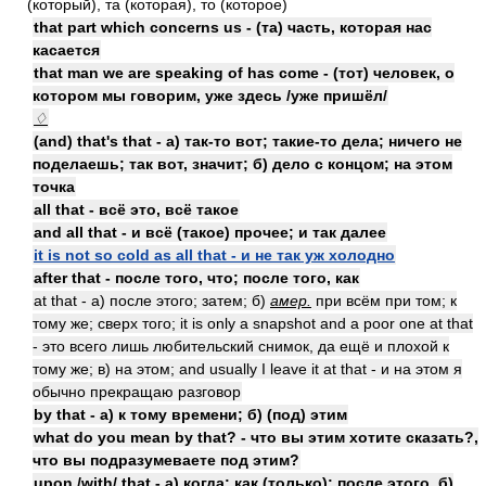
(который), та (которая), то (которое)
that part which concerns us - (та) часть, которая нас
касается
that man we are speaking of has come - (тот) человек, о
котором мы говорим, уже здесь /уже пришёл/
♢
(and) that's that - а) так-то вот; такие-то дела; ничего не
поделаешь; так вот, значит; б) дело с концом; на этом
точка
all that - всё это, всё такое
and all that - и всё (такое) прочее; и так далее
it is not so cold as all that - и не так уж холодно
after that - после того, что; после того, как
at that - а) после этого; затем; б)
амер.
при всём при том; к
тому же; сверх того; it is only a snapshot and a poor one at that
- это всего лишь любительский снимок, да ещё и плохой к
тому же; в) на этом; and usually I leave it at that - и на этом я
обычно прекращаю разговор
by that - а) к тому времени; б) (под) этим
what do you mean by that? - что вы этим хотите сказать?,
что вы подразумеваете под этим?
upon /with/ that - а) когда; как (только); после этого, б)