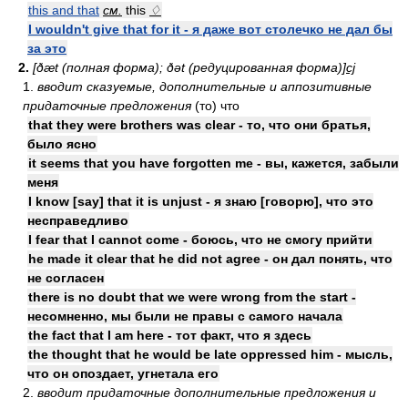
this and that
см.
this
♢
I wouldn't give that for it - я даже вот столечко не дал бы
за это
2.
[ðæt (полная форма); ðət (редуцированная форма)]
cj
1.
вводит сказуемые, дополнительные и аппозитивные
придаточные предложения
(то) что
that they were brothers was clear - то, что они братья,
было ясно
it seems that you have forgotten me - вы, кажется, забыли
меня
I know [say] that it is unjust - я знаю [говорю], что это
несправедливо
I fear that I cannot come - боюсь, что не смогу прийти
he made it clear that he did not agree - он дал понять, что
не согласен
there is no doubt that we were wrong from the start -
несомненно, мы были не правы с самого начала
the fact that I am here - тот факт, что я здесь
the thought that he would be late oppressed him - мысль,
что он опоздает, угнетала его
2.
вводит придаточные дополнительные предложения и