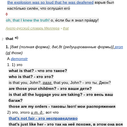
the explosion was so loud that he was deafened
взрыв был
насто́лько силён, что оглуши́л его́
◊
oh, that I knew the truth!
о, е́сли бы я знал пра́вду!
Англо-русский словарь Мюллера
that
>
that
2
1.
[ðæt (полная форма); ðət,ðt (редуцированные формы)]
pron
(
pl
those)
А
demonstr
1. 1) это
what is that? - что это такое?
who is that? - кто это?
is that you, John?,
разг.
that you, John? - это ты, Джон?
are those your children? - это ваши дети?
is that all the luggage you are taking? - это весь ваш
багаж?
those are my orders - таковы /вот/ мои распоряжения
2) это, этого
и т. д.
; вот что
that's not fair - это несправедливо
that's just like her - это так на неё похоже, в этом она вся