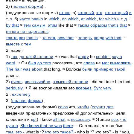
на климат Франции.
2) (
полная форма
) ;
(редуцированные формы)
относ
. а)
который
,
кто
,
тот который
и
т. п.
б)
часто
равно
in
which
,
on which
,
at which
,
for which
и т. д.
∙
by that
≈
тем самым
,
этим
like that ≈
таким образом
that's that
≈
ничего не поделаешь
;
так-то
вот
that is
≈
то есть
now that
≈
теперь
,
когда
with that
≈
вместе с тем
2. нареч.
1)
так
,
до такой степени
He was that
angry
he
couldn't
say a
word
. ≈ Он
был
до того
рассержен, что
слова
не
мог
вымолвить
.
The hair was
about
that long. ≈ Волосы
были
примерно
такой
длины.
2)
очень
,
чрезвычайно
,
в высшей степени
I did not take him that
seriously
. ≈ Я не воспринимала его
всерьез
.
Syn
:
very
2.,
extremely
3. (
полная
форма
) ;
(редуцированная форма)
союз
что,
чтобы
(
служит
для
введения придаточных предложений дополнительных, цели,
следствия и
др.
) I know
all that
is
necessary
. ≈ Я знаю
все
,
что
нужно
.
She knew that he was
there
. ≈ Она знала, что он был
там
.
это
- what is *?
что это такое?
- who is *? кто это? - is * you,