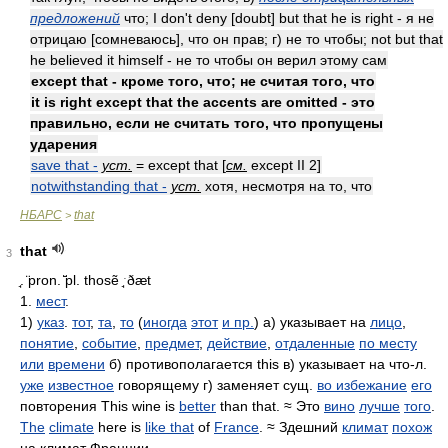
предложений
что; I don't deny [doubt] but that he is right - я не
отрицаю [сомневаюсь], что он прав; г) не то чтобы; not but that
he believed it himself - не то чтобы он верил этому сам
except that - кроме того, что; не считая того, что
it is right except that the accents are omitted - это
правильно, если не считать того, что пропущены
ударения
save that -
уст.
= except that [
см.
except II 2]
notwithstanding that -
уст.
хотя, несмотря на то, что
НБАРС
that
>
that
3
̘. ̈pron. ̆̈pl. thosẽ ̘ˑðæt
1.
мест
.
1)
указ
.
тот
,
та
,
то
(
иногда
этот
и пр.
) а) указывает на
лицо
,
понятие
,
событие
,
предмет
,
действие
,
отдаленные
по месту
или
времени
б) противополагается this в) указывает на что-л.
уже
известное
говорящему г) заменяет сущ.
во избежание
его
повторения This wine is
better
than that. ≈ Это
вино
лучше
того
.
The
climate
here is
like that
of
France
. ≈ Здешний
климат
похож