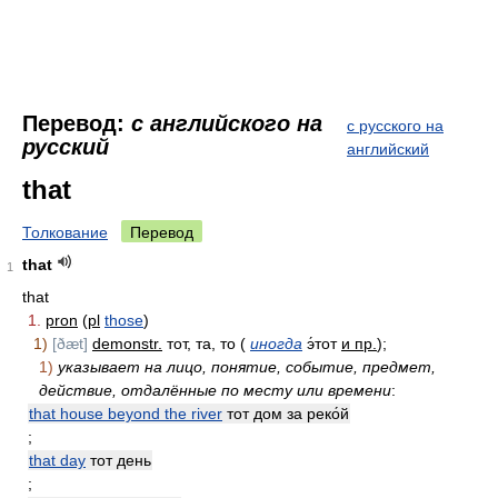
Перевод:
с английского на
с русского на
русский
английский
that
Толкование
Перевод
that
1
that
1.
pron
(
pl
those
)
1)
[ðæt]
demonstr.
тот, та, то (
иногда
э́тот
и пр.
);
1)
указывает на лицо, понятие, событие, предмет,
действие, отдалённые по месту или времени
:
that house beyond the river
тот дом за реко́й
;
that day
тот день
;