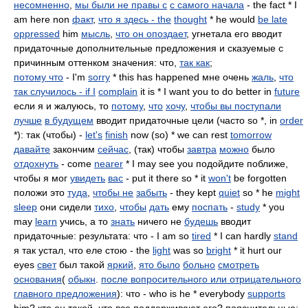
несомненно
,
мы были не правы с
с самого начала
- the fact * I
am here non
факт
,
что я здесь - the
thought
* he would
be late
oppressed
him
мысль
,
что он опоздает
, угнетала его вводит
придаточные дополнительные предложения и сказуемые с
причинным оттенком значения: что,
так как
;
потому что
- I'm
sorry
* this has happened мне очень
жаль
,
что
так случилось - if I
complain
it is * I want you to do better in
future
если я и жалуюсь, то
потому
,
что
хочу
,
чтобы вы поступали
лучше
в будущем
вводит придаточные цели (часто so *, in
order
*): так (чтобы) -
let's
finish
now (so) * we can rest
tomorrow
давайте
закончим
сейчас
, (так) чтобы
завтра
можно
было
отдохнуть
- come
nearer
* I may see you подойдите поближе,
чтобы я мог
увидеть
вас
- put it there so * it
won't
be forgotten
положи это
туда
,
чтобы не
забыть
- they kept
quiet
so * he
might
sleep
они сидели
тихо
,
чтобы
дать
ему
поспать
-
study
* you
may
learn
учись, а то
знать
ничего не
будешь
вводит
придаточные: результата: что - I am so
tired
* I can hardly
stand
я так устал, что еле стою - the
light
was so
bright
* it hurt our
eyes
свет
был такой
яркий
,
ято было
больно
смотреть
основания
(
обыкн
.
после вопросительного или отрицательного
главного предложения
): что - who is he * everybody
supports