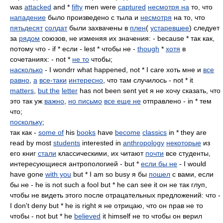
was
attacked
and *
fifty
men were
captured
несмотря на
то, что
нападение
было произведено с тыла и
несмотря
на то, что
пятьдесят
солдат
были захвачены в
плен
(
устаревшее
) следует
за
рядом
союзов, не изменяя их значения: - because * так как,
потому что - if * если - lest * чтобы не -
though
*
хотя
в
сочетаниях: - not *
не то
чтобы;
насколько
- I wondrr what happened, not * I care хоть мне и
все
равно
,
а
все-таки
интересно
, что там случилось - not * it
matters
,
but the
letter
has not been sent yet я не хочу сказать, что
это так уж
важно
,
но письмо
все еще не
отправлено - in * тем
что;
поскольку
;
так как -
some of
his
books
have
become
classics
in * they are
read by most
students
interested in
anthropology
некоторые
из
его книг
стали
классическими, их читают
почти
все студенты,
интересующиеся антропологией - but *
если бы не
- I would
have gone
with you
but * I am so busy я бы
пошел
с вами, если
бы не - he is not such a fool but * he can see it он не так глуп,
чтобы не видеть этого после отрацательных предложений: что -
I don't deny but * he is right я не отрицаю, что он прав не то
чтобы - not but * he
believed
it himself не то чтобы он верил