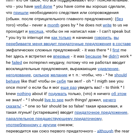
him? кто он такой, что все поддерживают его? пояснительные:
что - you have
well done
* you have come вы хорошо сделали,
что
пришли
необходимого следствия или сопровождения
(обыкн. после отрицательного главного предложения): (
без
того) чтобы - never a
month
goes by * he does not
write
to us не
проходит и
месяца
, чтобы он не написал нам - I can't speak but
* you try to interrupt me
как только
я начинаю
говорить
,
вы
перебиваете меня вводит придаточные предложения
в составе
эмфатических сложных предложений: - it was there * I
first
me
her здесь я встретил ее
впервые
- it was
because
he
didn't
work *
he
failed
он потерпел неудачу, потому что не работал вводит
восклицательные предложения, выражающие
удивление
,
негодование
,
сильное
желание
и т. п.: чтобы, что - * he
should
behave
like that! чтобы он
себя
так вел! - oh * I migth see you
once more! о если бы я мог
еще раз
увидеть вас! - to think * I
knew
nothing
about it!
подумать
только, (что) я ничего
об этом
не знал! - * I should
live to see
such things! дожил,
нечего
сказать!
- * one so fair should be so false! такая краасивая, и
такая лгунья! (устаревшее) вводит
придаточное предложение
,
параллельное предшествующему придаточному
,
употребленному с
другим
союзом;
переводится как союз первого придаточного -
although
the rear