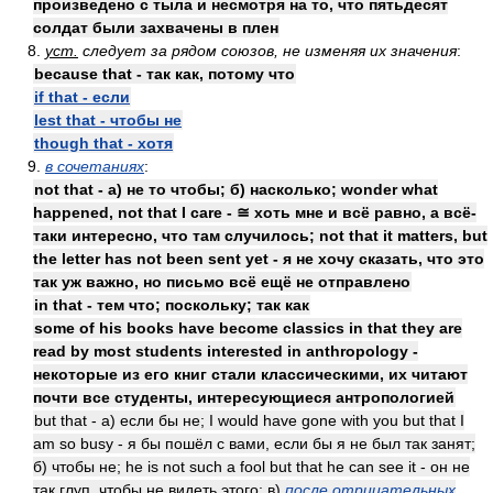
произведено с тыла и несмотря на то, что пятьдесят
солдат были захвачены в плен
8.
уст.
следует за рядом союзов, не изменяя их значения
:
because that - так как, потому что
if that - если
lest that - чтобы не
though that - хотя
9.
в сочетаниях
:
not that - а) не то чтобы; б) насколько; wonder what
happened, not that I care - ≅ хоть мне и всё равно, а всё-
таки интересно, что там случилось; not that it matters, but
the letter has not been sent yet - я не хочу сказать, что это
так уж важно, но письмо всё ещё не отправлено
in that - тем что; поскольку; так как
some of his books have become classics in that they are
read by most students interested in anthropology -
некоторые из его книг стали классическими, их читают
почти все студенты, интересующиеся антропологией
but that - а) если бы не; I would have gone with you but that I
am so busy - я бы пошёл с вами, если бы я не был так занят;
б) чтобы не; he is not such a fool but that he can see it - он не
так глуп, чтобы не видеть этого; в)
после отрицательных