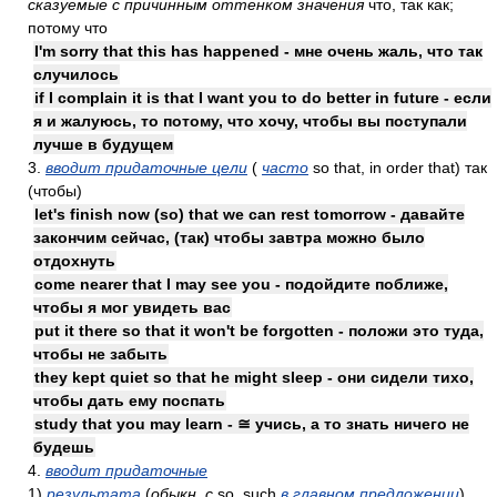
сказуемые с причинным оттенком значения
что, так как;
потому что
I'm sorry that this has happened - мне очень жаль, что так
случилось
if I complain it is that I want you to do better in future - если
я и жалуюсь, то потому, что хочу, чтобы вы поступали
лучше в будущем
3.
вводит придаточные цели
(
часто
so that, in order that) так
(чтобы)
let's finish now (so) that we can rest tomorrow - давайте
закончим сейчас, (так) чтобы завтра можно было
отдохнуть
come nearer that I may see you - подойдите поближе,
чтобы я мог увидеть вас
put it there so that it won't be forgotten - положи это туда,
чтобы не забыть
they kept quiet so that he might sleep - они сидели тихо,
чтобы дать ему поспать
study that you may learn - ≅ учись, а то знать ничего не
будешь
4.
вводит придаточные
1)
результата
(
обыкн.
с
so, such
в главном предложении
)