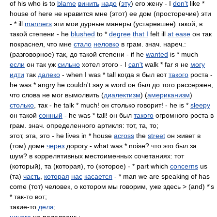
of his who is to
blame
винить
надо
(
эту
) его жену - I
don't
like *
house of here не нравится мне (этот) ее дом (просторечие) эти
- * ill
manners
эти мои дурные манеры (устаревшее) такой, в
такой степени - he
blushed
to *
degree
that I
felt ill
at ease
он так
покраснел, что мне
стало
неловко
в грам. знач. нареч.:
(разговорное) так, до такой степени - if he
wanted
is * much
если
он так уж
сильно
хотел этого - I
can't
walk * far я не
могу
идти
так
далеко
- when I was * tall когда я был вот
такого
роста -
he was * angry he couldn't say a word он был до того рассержен,
что слова не мог вымолвить (
диалектизм
) (
американизм
)
столько
, так - he talk * much! он столько говорит! - he is *
sleepy
он такой
сонный
- he was * tall! он был
такого
огромного роста в
грам. знач. определенного артикля: тот, та, то;
этот, эта, это - he lives in * house
across
the
street
он живет в
(том) доме
через
дорогу - what was * noise? что это был за
шум? в коррелятивных местоименных сочетаниях: тот
(который), та (которая), то (которое) - * part which
concerns
us
(та)
часть
,
которая
нас
касается
- * man we are speaking of has
come (тот) человек, о котором мы говорим, уже здесь > (and) *'s
* так-то вот;
такие-то
дела
;