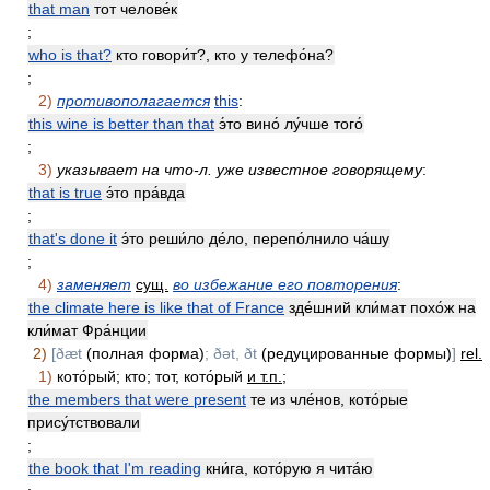
that man
тот челове́к
;
who is that?
кто говори́т?, кто у телефо́на?
;
2)
противополагается
this
:
this wine is better than that
э́то вино́ лу́чше того́
;
3)
указывает на что-л. уже известное говорящему
:
that is true
э́то пра́вда
;
that's done it
э́то реши́ло де́ло, перепо́лнило ча́шу
;
4)
заменяет
сущ.
во избежание его повторения
:
the climate here is like that of France
зде́шний кли́мат похо́ж на
кли́мат Фра́нции
2)
[ðæt
(полная форма)
; ðət, ðt
(редуцированные формы)
]
rel.
1)
кото́рый; кто; тот, кото́рый
и т.п.
;
the members that were present
те из чле́нов, кото́рые
прису́тствовали
;
the book that I'm reading
кни́га, кото́рую я чита́ю