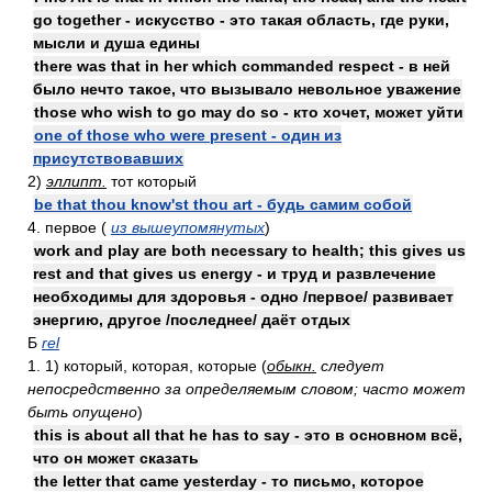
go together - искусство - это такая область, где руки,
мысли и душа едины
there was that in her which commanded respect - в ней
было нечто такое, что вызывало невольное уважение
those who wish to go may do so - кто хочет, может уйти
one of those who were present - один из
присутствовавших
2)
эллипт.
тот который
be that thou know'st thou art - будь самим собой
4. первое (
из вышеупомянутых
)
work and play are both necessary to health; this gives us
rest and that gives us energy - и труд и развлечение
необходимы для здоровья - одно /первое/ развивает
энергию, другое /последнее/ даёт отдых
Б
rel
1. 1) который, которая, которые (
обыкн.
следует
непосредственно за определяемым словом; часто может
быть опущено
)
this is about all that he has to say - это в основном всё,
что он может сказать
the letter that came yesterday - то письмо, которое