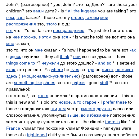
John?, (разговорное) * you, John? это ты, Джон? - are those your
children? это
ваши
дети? - is *
all the
luggage
you are taking? это
весь
ваш
багаж? - those are my
orders
таковы
мои
распоряжения
это,
этого
и т. д.;
вот
что - *'s not fair это
несправедливо
- *'s just like her это так
на
нее
похоже
,
в
этом
она
вся
- * is what he told me вот что она
мне
сказал;
это то, что он
мне
сказал - *'s how I happened to be here вот
как
я
здесь
очутился - they all
think
*
они
все так думают - have
things
come to
*?
неужели
до этого дошло? -
and so
* is setteled
итак
, это решено - *'s
where
he
lives
вот
где
он
живет
,
он живет
здесь
(
эмоционально-усилительно
) (разговорное) вот - those
are
something like
shoes
вот это
туфли
- good
stuff
*! вот это
правильно!;
вот это да!, вот
это я
понимаю! в противопоставлении: - this то -
this is new and * is old это
новое
,
а то
старое
- I
prefer
these
to
those я предпочитаю
эти
тем
употр.
вместо
другого
слова или
словосочетания, упомянутых
выше
,
во
избежание
повторения:
заменяет группу существительного - the climate
there is
like * of
France
климат там похож на климат Франции - her eyes were
those of a
frightened
child у нее были глаза испуганного ребенка