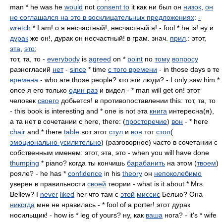
man * he was he
would
not
consent to
it как ни был он
низок
,
он
не соглашался на это в восклицательных предложениях
:
-
wretch
* I am! о я несчастный!, несчастный я! - fool * he is! ну и
дурак
же он!, дурак он несчастный! в грам. знач.
прил
.: этот,
эта
,
это
;
тот, та, то -
everybody
is
agreed
on *
point
по
тому
вопросу
разногласий
нет
-
since
* time
с того времени
- in those days в те
времена
- who are those people? кто эти люди? - I only saw him *
once я его только
один раз
и видел - * man will get on! этот
человек
своего
добьется! в противопоставлении this: тот, та, то
- this book is interesting and * one is not эта
книга
интересна(я),
а та нет в сочетании с here, there: (
просторечие
)
вон
- * here
chair
and * there
table
вот этот
стул
и
вон
тот
стол
(
эмоционально-усилительно
) (разговорное) часто в сочетании с
собственным именем: этот, эта, это - when you will have done
thumping
* piano? когда ты кончишь
барабанить
на этом (
твоем
)
рояле? - he has *
confidence
in his
theory
он
непоколебимо
уверен в правильности
своей
теории - what is it about * Mrs.
Bellew? I
never
liked
her что там с
этой
миссис
Белью? Она
никогда
мне не нравилась - * fool of a porter! этот дурак
носильщик! - how is * leg of yours? ну, как
ваша
нога? - it's * wife