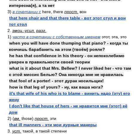
интересна(я), а та нет
3)
в сочетании с
here, there
прост.
вон
that here chair and that there table - вот этот стул и вон
тот стол
2.
эмоц.-усил.
разг.
1)
часто в сочетании с собственным именем
этот, эта, это
when you will have done thumping that piano? - когда ты
кончишь барабанить на этом (твоём) рояле?
he has that confidence in his theory - он непоколебимо
уверен в правильности своей теории
what is it about that Mrs. Bellew? I never liked her - что там
с этой миссис Белью? Она никогда мне не нравилась
that fool of a porter! - этот дурак носильщик!
how is that leg of yours? - ну, как ваша нога?
it's that wife of his who is to blame - винить надо (эту) его
жену
I don't like that house of hers - не нравится мне (этот) её
дом
2) (
вм.
those)
прост.
эти
that ill manners - эти мои дурные манеры
3.
уст.
такой, в такой степени