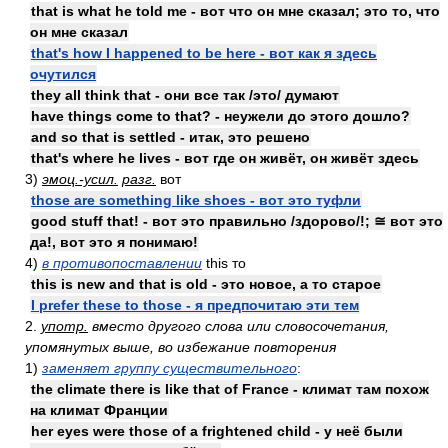
that is what he told me - вот что он мне сказал; это то, что
он мне сказал
that's how I happened to be here - вот как я здесь
очутился
they all think that - они все так /это/ думают
have things come to that? - неужели до этого дошло?
and so that is settled - итак, это решено
that's where he lives - вот где он живёт, он живёт здесь
3)
эмоц.-усил.
разг.
вот
those are something like shoes - вот это туфли
good stuff that! - вот это правильно /здорово/!; ≅ вот это
да!, вот это я понимаю!
4)
в противопоставлении
this то
this is new and that is old - это новое, а то старое
I prefer these to those - я предпочитаю эти тем
2.
употр.
вместо другого слова или словосочетания,
упомянутых выше, во избежание повторения
1)
заменяет группу существительного
:
the climate there is like that of France - климат там похож
на климат Франции
her eyes were those of a frightened child - у неё были