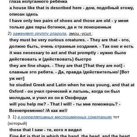
глаза испуганного ребёнка
a house like that is described here - дом, подобный этому,
описан здесь
I have only two pairs of shoes and those are old - у меня
только две пары ботинок, да и те поношенные
2)
заменяет группу глагола
,
эмоц.-усил.
:
they must be very curious creatures. - They are that - это,
должно быть, очень странные создания. - Так оно и есть
it was necessary to act and that promptly - нужно было
действовать и (действовать) быстро
they are fine chaps. - They are that [That they are not] -
славные это ребята. - Да, правда /действительно/ [Вот
уж нет]
he studied Greek and Latin when he was young, and that at
Oxford - он учил греческий и латынь, когда он был
молодым, и учил их он в Оксфорде
will you help me? - That I will! - ты мне поможешь? -
Всенепременно! /А как же!/
3. 1)
в коррелятивных местоименных сочетаниях
тот
(который)
those that I saw - те, кого я видел
Fine Art is that in which the hand, the head, and the heart