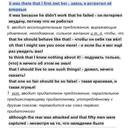
it was there that I first met her - здесь я встретил её
впервые
it was because he didn't work that he failed - он потерпел
неудачу, потому что не работал
6.
вводит восклицательные предложения, выражающие
удивление, негодование, сильное желание
и т. п.
чтобы, что
that he should behave like that! - чтобы он себя так вёл!
oh that I might see you once more! - о если бы я мог ещё
раз увидеть вас!
to think that I knew nothing about it! - подумать только,
(что) я ничего об этом не знал!
that I should live to see such things! - дожил, нечего
сказать!
that one so fair should be so false! - такая красивая, и
такая лгунья!
7.
уст.
вводит придаточное предложение, параллельное
предшествующему придаточному, употреблённому с
другим союзом; переводится как союз первого
придаточного
although the rear was attacked and that fifty men were
captured - несмотря на то, что нападение было