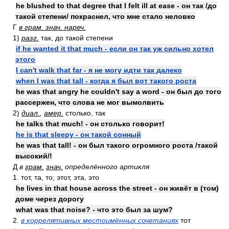
he blushed to that degree that I felt ill at ease - он так /до
такой степени/ покраснел, что мне стало неловко
Г
в грам. знач. нареч.
1)
разг.
так, до такой степени
if he wanted it that much - если он так уж сильно хотел
этого
I can't walk that far - я не могу идти так далеко
when I was that tall - когда я был вот такого роста
he was that angry he couldn't say a word - он был до того
рассержен, что слова не мог вымолвить
2)
диал.
,
амер.
столько, так
he talks that much! - он столько говорит!
he is that sleepy - он такой сонный
he was that tall! - он был такого огромного роста /такой
высокий/!
Д
в
грам.
знач.
определённого артикля
1. тот, та, то; этот, эта, это
he lives in that house across the street - он живёт в (том)
доме через дорогу
what was that noise? - что это был за шум?
2.
в коррелятивных местоимённых сочетаниях
тот