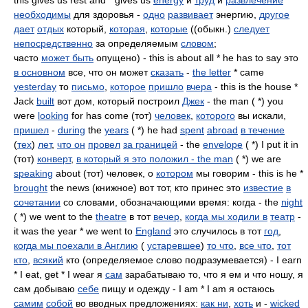
this gives us rest and * gives us
energy
и
труд
и
развлечение
необходимы
для здоровья -
одно
развивает
энергию,
другое
дает
отдых
который,
которая
,
которые
((обыкн.)
следует
непосредственно
за определяемым
словом
;
часто
может быть
опущено) - this is about all * he has to say это
в основном
все, что он может
сказать
-
the letter
* came
yesterday
то
письмо
,
которое
пришло
вчера
- this is the house *
Jack
built
вот дом, который построил
Джек
- the man ( *) you
were
looking
for has come (тот)
человек
,
которого
вы искали,
пришел
-
during
the
years
( *) he had
spent
abroad
в течение
(
тех
)
лет
,
что он
провел
за границей
- the
envelope
( *) I put it in
(тот)
конверт
,
в который я это положил - the man
( *) we are
speaking
about (тот) человек, о
котором
мы говорим - this is he *
brought
the news (книжное) вот тот, кто принес это
известие
в
сочетании
со словами, обозначающими время: когда - the
night
( *) we went to the
theatre
в тот
вечер
,
когда мы ходили в
театр
-
it was the year * we went to
England
это случилось в тот
год
,
когда мы поехали в Англию
(
устаревшее
)
то что
,
все что
,
тот
кто
,
всякий
кто (определяемое слово подразумевается) - I earn
* I eat, get * I wear я
сам
зарабатываю то, что я ем и что ношу, я
сам добываю
себе
пищу и одежду - I am * I am я остаюсь
самим
собой
во вводных предложениях:
как ни
,
хоть
и -
wicked