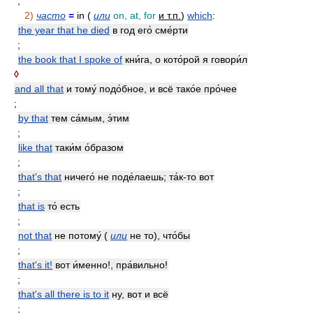
;
2)
часто
=
in (
или
on, at, for
и т.п.
)
which
:
the year that he died
в год его́ сме́рти
;
the book that I spoke of
кни́га, о кото́рой я говори́л
◊
and all that
и тому́ подо́бное, и всё тако́е про́чее
;
by that
тем са́мым, э́тим
;
like that
таки́м о́бразом
;
that's that
ничего́ не поде́лаешь; та́к-то вот
;
that is
то́ есть
;
not that
не потому́ (
или
не то), что́бы
;
that's it!
вот и́менно!, пра́вильно!
;
that's all there is to it
ну, вот и всё
;