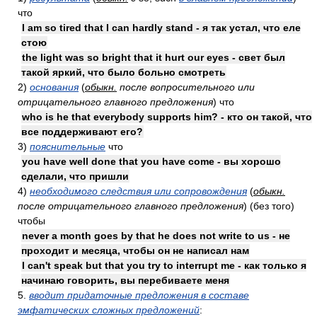
что
I am so tired that I can hardly stand - я так устал, что еле
стою
the light was so bright that it hurt our eyes - свет был
такой яркий, что было больно смотреть
2)
основания
(
обыкн.
после вопросительного или
отрицательного главного предложения
) что
who is he that everybody supports him? - кто он такой, что
все поддерживают его?
3)
пояснительные
что
you have well done that you have come - вы хорошо
сделали, что пришли
4)
необходимого следствия или сопровождения
(
обыкн.
после отрицательного главного предложения
) (без того)
чтобы
never a month goes by that he does not write to us - не
проходит и месяца, чтобы он не написал нам
I can't speak but that you try to interrupt me - как только я
начинаю говорить, вы перебиваете меня
5.
вводит придаточные предложения в составе
эмфатических сложных предложений
: