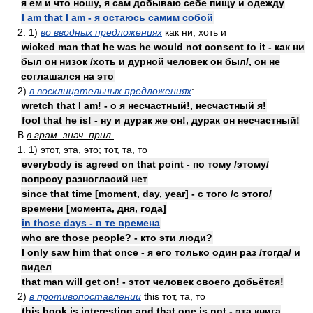
я ем и что ношу, я сам добываю себе пищу и одежду
I am that I am - я остаюсь самим собой
2. 1)
во вводных предложениях
как ни, хоть и
wicked man that he was he would not consent to it - как ни
был он низок /хоть и дурной человек он был/, он не
соглашался на это
2)
в восклицательных предложениях
:
wretch that I am! - о я несчастный!, несчастный я!
fool that he is! - ну и дурак же он!, дурак он несчастный!
В
в грам. знач. прил.
1. 1) этот, эта, это; тот, та, то
everybody is agreed on that point - по тому /этому/
вопросу разногласий нет
since that time [moment, day, year] - с того /с этого/
времени [момента, дня, года]
in those days - в те времена
who are those people? - кто эти люди?
I only saw him that once - я его только один раз /тогда/ и
видел
that man will get on! - этот человек своего добьётся!
2)
в противопоставлении
this тот, та, то
this book is interesting and that one is not - эта книга