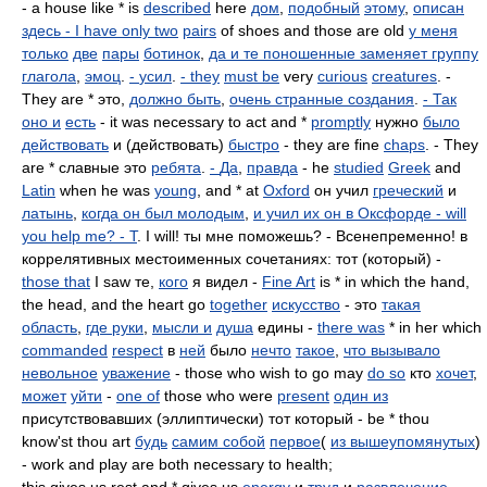
- a house like * is
described
here
дом
,
подобный
этому
,
описан
здесь - I have only two
pairs
of shoes and those are old
у меня
только
две
пары
ботинок
,
да и те поношенные заменяет группу
глагола
,
эмоц
.
-
усил
.
-
they
must be
very
curious
creatures
. -
They are * это,
должно быть
,
очень странные создания
.
-
Так
оно и
есть
- it was necessary to act and *
promptly
нужно
было
действовать
и (действовать)
быстро
- they are fine
chaps
. - They
are * славные это
ребята
.
-
Да
,
правда
- he
studied
Greek
and
Latin
when he was
young
, and * at
Oxford
он учил
греческий
и
латынь
,
когда он был молодым
,
и учил их он в Оксфорде - will
you help me? - T
. I will! ты мне поможешь? - Всенепременно! в
коррелятивных местоименных сочетаниях: тот (который) -
those that
I saw те,
кого
я видел -
Fine Art
is * in which the hand,
the head, and the heart go
together
искусство
- это
такая
область
,
где руки
,
мысли и
душа
едины -
there was
* in her which
commanded
respect
в
ней
было
нечто
такое
,
что вызывало
невольное
уважение
- those who wish to go may
do so
кто
хочет
,
может
уйти
-
one of
those who were
present
один из
присутствовавших (эллиптически) тот который - be * thou
know'st thou art
будь
самим собой
первое
(
из вышеупомянутых
)
- work and play are both necessary to health;