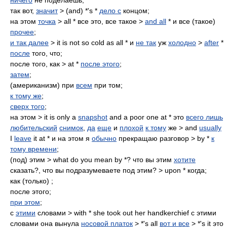
ничего
не поделаешь;
так вот,
значит
> (and) *'s *
дело с
концом;
на этом
точка
> all * все это, все такое >
and all
* и все (такое)
прочее
;
и так далее
> it is not so cold as all * и
не так
уж
холодно
>
after
*
после
того, что;
после того, как > at *
после этого
;
затем
;
(американизм) при
всем
при том;
к тому же
;
сверх того
;
на этом > it is only a
snapshot
and a poor one at * это
всего лишь
любительский
снимок
,
да
еще
и
плохой
к тому
же > and
usually
I
leave
it at * и на этом я
обычно
прекращаю разговор > by *
к
тому времени
;
(под) этим > what do you mean by *? что вы этим
хотите
сказать?, что вы подразумеваете под этим? > upon * когда;
как (только) ;
после этого;
при этом
;
с
этими
словами > with * she took out her handkerchief с этими
словами она вынула
носовой платок
> *'s all
вот и все
> *'s it это