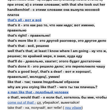
при этом; в) с этими словами; with that she took out her
handkerchief - с этими словами она вынула носовой
платок
that's all - вот и всё
that's it - это как раз то, что нам надо; вот именно,
правильно
that's right! - правильно!
that's more like it - это другой разговор, это другое дело
that's that - всё, решено
well that's that; at least I know where I am going - ну что ж,
решено; по крайней мере, я знаю, куда еду
that'll do - довольно, хватит; этого будет достаточно
that's done it - это решило дело; это переполнило чашу
that's a good boy!, that's a dear! - вот и хорошо!,
правильно!, молодец!, умник!
like that - так; таким /подобным/ образом
why are you crying like that? - чего ты так плачешь?
a man like that - подобный человек
o that!, would that! - о если бы!, хотелось бы мне, чтобы
come out of that! -
сл.
убирайся!, выметайся!
take that! - на, получай!, вот тебе! (
при ударе
)