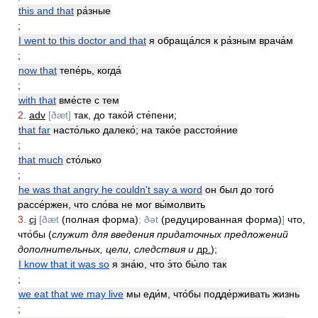
this and that
ра́зные
;
I went to this doctor and that
я обраща́лся к ра́зным врача́м
;
now that
тепе́рь, когда́
;
with that
вме́сте с тем
2.
adv
[ðæt]
так, до тако́й сте́пени;
that far
насто́лько далеко́; на тако́е расстоя́ние
;
that much
сто́лько
;
he was that angry he couldn't say a word
он был до того́
рассе́ржен, что сло́ва не мог вы́молвить
3.
cj
[ðæt
(полная форма)
; ðət
(редуцированная форма)
]
что,
что́бы (
служит для введения придаточных предложений
дополнительных, цели, следствия и
др.
);
I know that it was so
я зна́ю, что э́то бы́ло так
;
we eat that we may live
мы еди́м, что́бы подде́рживать жизнь
;