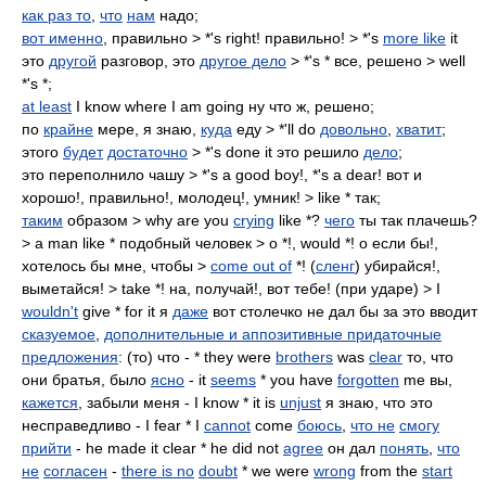
как раз то
,
что
нам
надо;
вот именно
, правильно > *'s right! правильно! > *'s
more like
it
это
другой
разговор, это
другое дело
> *'s * все, решено > well
*'s *;
at least
I know where I am going ну что ж, решено;
по
крайне
мере, я знаю,
куда
еду > *'ll do
довольно
,
хватит
;
этого
будет
достаточно
> *'s done it это решило
дело
;
это переполнило чашу > *'s a good boy!, *'s a dear! вот и
хорошо!, правильно!, молодец!, умник! > like * так;
таким
образом > why are you
crying
like *?
чего
ты так плачешь?
> a man like * подобный человек > o *!, would *! о если бы!,
хотелось бы мне, чтобы >
come out of
*! (
сленг
) убирайся!,
выметайся! > take *! на, получай!, вот тебе! (при ударе) > I
wouldn't
give * for it я
даже
вот столечко не дал бы за это вводит
сказуемое
,
дополнительные и аппозитивные придаточные
предложения
: (то) что - * they were
brothers
was
clear
то, что
они братья, было
ясно
- it
seems
* you have
forgotten
me вы,
кажется
, забыли меня - I know * it is
unjust
я знаю, что это
несправедливо - I fear * I
cannot
come
боюсь
,
что не
смогу
прийти
- he made it clear * he did not
agree
он дал
понять
,
что
не
согласен
-
there is no
doubt
* we were
wrong
from the
start