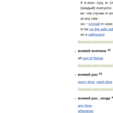
4
.
в
знач
.
сущ
.
м
. (
(
каждый
)
everyone
;
во
~
ом
случае
in
an
at
any
rate
;
на
~
случай
in
case
to
be
on
the
safe
si
as
a
safeguard
.
Большой
англо
-
русский
всякий
всячина
2
all
sort
of
things
Большой
англо
-
русский
всякий
раз
3
every
time
,
each
time
Большой
англо
-
русский
всякий
раз
,
когда
4
any
time
;
whenever