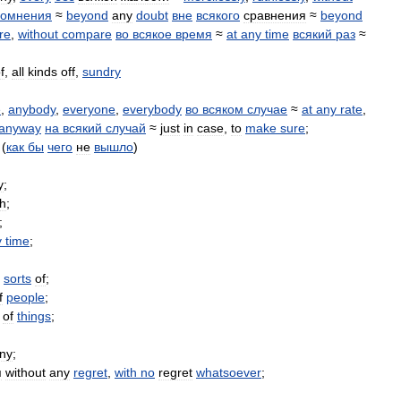
сомнения
≈
beyond
any
doubt
вне
всякого
сравнения
≈
beyond
re
,
without
compare
во
всякое
время
≈
at
any
time
всякий
раз
≈
f
,
all
kinds
off
,
sundry
e
,
anybody
,
everyone
,
everybody
во
всяком
случае
≈
at
any
rate
,
anyway
на
всякий
случай
≈
just
in
case
,
to
make
sure
;
(
как
бы
чего
не
вышло
)
y
;
h
;
;
y
time
;
sorts
of
;
f
people
;
of
things
;
ny
;
я
without
any
regret
,
with
no
regret
whatsoever
;