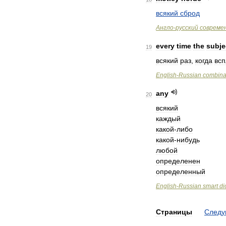
всякий
сброд
Англо
-
русский
совреме
every
time
the
subje
19
всякий
раз
,
когда
всп
English
-
Russian
combina
any
20
всякий
каждый
какой
-
либо
какой
-
нибудь
любой
определенен
определенный
English
-
Russian
smart
di
Страницы
След