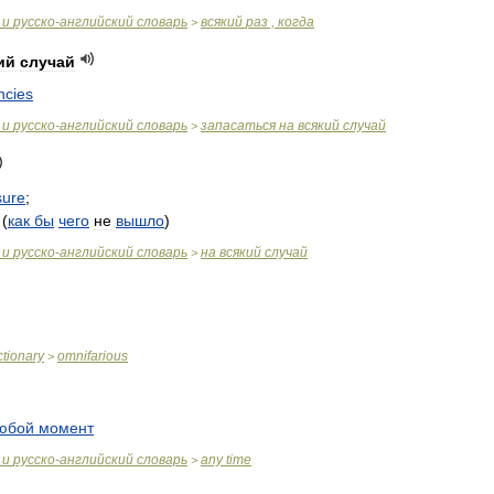
и
русско
-
английский
словарь
всякий
раз
,
когда
>
ий
случай
ncies
и
русско
-
английский
словарь
запасаться
на
всякий
случай
>
sure
;
(
как
бы
чего
не
вышло
)
и
русско
-
английский
словарь
на
всякий
случай
>
ctionary
omnifarious
>
юбой
момент
и
русско
-
английский
словарь
any
time
>