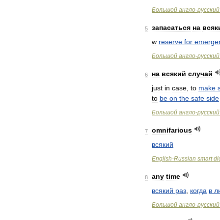
Большой
англо
-
русский
запасаться
на
всяк
5
w
reserve
for
emerge
Большой
англо
-
русский
на
всякий
случай
6
just
in
case
,
to
make
to
be
on
the
safe
side
Большой
англо
-
русский
omnifarious
7
всякий
English
-
Russian
smart
di
any
time
8
всякий
раз
,
когда
в
л
Большой
англо
-
русский