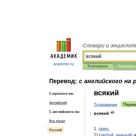
Словари и энциклоп
academic.ru
Толкования
Переводы
Перевод:
с английского на 
всякий
С русского на:
Английский
Толкование
Перев
С английского на:
всякий
1
Все языки
1
.
прил
.
Русский
1
) (
любой
,
каждый
)
a