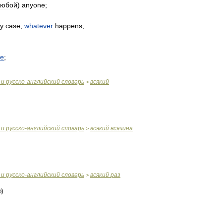
любой
)
anyone
;
y
case
,
whatever
happens
;
;
de
;
и
русско
-
английский
словарь
всякий
>
и
русско
-
английский
словарь
всякий
всячина
>
и
русско
-
английский
словарь
всякий
раз
>