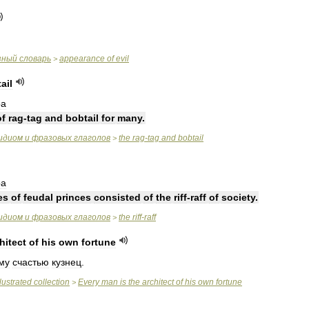
зный
словарь
appearance
of
evil
>
ail
ра
of
rag
-
tag
and
bobtail
for
many
.
идиом
и
фразовых
глаголов
the
rag
-
tag
and
bobtail
>
ра
es
of
feudal
princes
consisted
of
the
riff
-
raff
of
society
.
идиом
и
фразовых
глаголов
the
riff
-
raff
>
hitect
of
his
own
fortune
му
счастью
кузнец
.
llustrated
collection
Every
man
is
the
architect
of
his
own
fortune
>