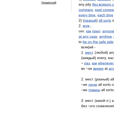
Украинский
any
pity
без
всякого
compare
,
past
compa
every
time
,
each
time
2
) (
разный
)
all
sorts
o
2
.
муж
.;
скл
.
как
прил
.
anyon
at
any
case
,
anyhow
,
to
be
on
the
safe
side
всяк
|
ий
-
1
.
мест
. (
любой
)
an
(
каждый
)
every
,
eac
~
раз
,
как
whenever
во
~
ое
время
at
an
2
.
мест
. (
разный
)
all
~
ие
люди
all
sorts
o
~
ие
товары
all
sorts
3
.
мест
. (
какой
-
л
.)
a
без
~
ого
сожалени