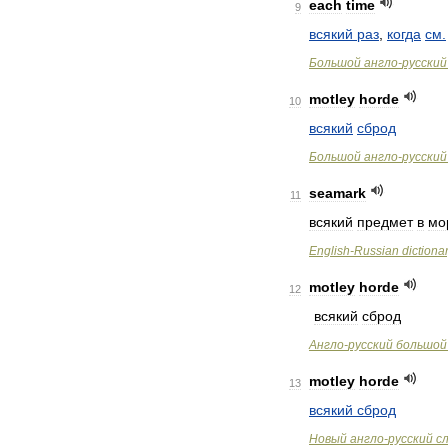
each
time
9
всякий
раз
,
когда
см
.
Большой
англо
-
русский
motley
horde
10
всякий
сброд
Большой
англо
-
русский
seamark
11
всякий
предмет
в
мо
English
-
Russian
dictiona
motley
horde
12
всякий
сброд
Англо
-
русский
большой
motley
horde
13
всякий
сброд
Новый
англо
-
русский
с