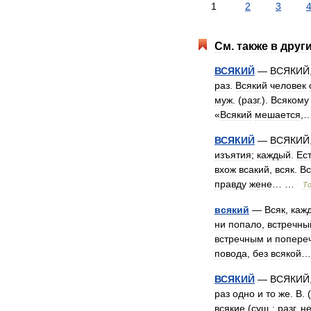
1
2
3
См
.
также
в
друг
ВСЯКИЙ
—
ВСЯКИЙ
раз
.
Всякий
человек
муж
. (
разг
.).
Всякому
«
Всякий
мешается
,
ВСЯКИЙ
—
ВСЯКИЙ
изъятия
;
каждый
.
Ес
вхож
всакий
,
всяк
.
Вс
правду
жене
… …
Т
всякий
—
Всяк
,
каж
ни
попало
,
встречны
встречным
и
попере
повода
,
без
всякой
ВСЯКИЙ
—
ВСЯКИЙ
раз
одно
и
то
же
.
В
. (
всякие
(
сущ
.;
разг
.
н