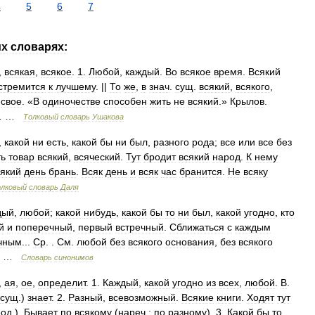
4
5
6
7
их
словарях:
,
всякая
,
всякое
.
1
.
Любой
,
каждый
.
Во
всякое
время
.
Всякий
стремится
к
лучшему
. ||
То
же
,
в
знач
.
сущ
.
всякий
,
всякого
,
свое
. «
В
одиночестве
способен
жить
не
всякий
.»
Крылов
.
… …
Толковый
словарь
Ушакова
,
какой
ни
есть
,
какой
бы
ни
был
,
разного
рода
;
все
или
все
без
ть
товар
всякий
,
всяческий
.
Тут
бродит
всякий
народ
.
К
нему
який
день
брань
.
Всяк
день
и
всяк
час
бранится
.
Не
всяку
олковый
словарь
Даля
дый
,
любой
;
какой
нибудь
,
какой
бы
то
ни
был
,
какой
угодно
,
кто
й
и
поперечный
,
первый
встречный
.
Сближаться
с
каждым
чным
...
Ср
. .
См
.
любой
без
всякого
основания
,
без
всякого
… …
Словарь
синонимов
,
ая
,
ое
,
определит
.
1
.
Каждый
,
какой
угодно
из
всех
,
любой
.
В
.
сущ
.)
знает
.
2
.
Разный
,
всевозможный
.
Всякие
книги
.
Ходят
тут
еод
.).
Бывает
по
всякому
(
нареч
.;
по
разному
).
3
.
Какой
бы
то