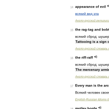
appearance
of
evil
14
всякий
вид
зла
Англо
-
русский
религио
the
rag
-
tag
and
bobt
15
всякий
сброд
;
шуше
Tattooing
is
a
sign
Англо
-
русский
словарь
the
riff
-
raff
16
всякий
сброд
;
шуше
The
mercenary
armi
Англо
-
русский
словарь
Every
man
is
the
arc
17
Всякий
человек
свое
English
-
Russian
Idioms
i
motley
horde
18