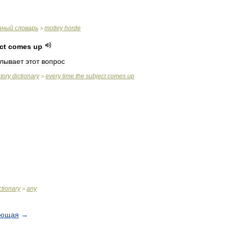
нный
словарь
motley
horde
>
ct
comes
up
лывает
этот
вопрос
tory
dictionary
every
time
the
subject
comes
up
>
ctionary
any
>
ующая
→