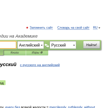
Запомнить сайт
Словарь на свой сайт
RU
едии на Академике
Найти!
Книги
Игры ⚽
русский
с русского на английский
од
ny
,
every
без
всякой
жалости
≈
mercilessly
,
ruthlessly
,
without