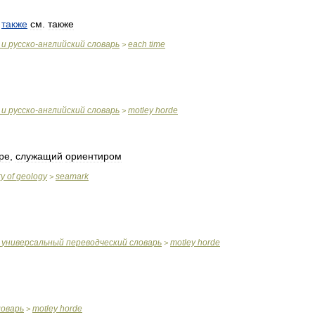
также
см
.
также
и
русско
-
английский
словарь
each
time
>
и
русско
-
английский
словарь
motley
horde
>
ре
,
служащий
ориентиром
ry
of
geology
seamark
>
универсальный
переводческий
словарь
motley
horde
>
ловарь
motley
horde
>