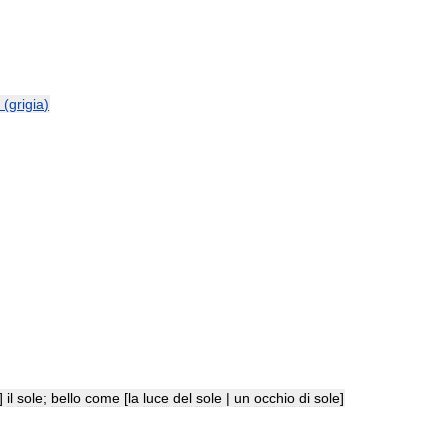
(
grigia
)
]
il
sole
;
bello
come
[
la
luce
del
sole
|
un
occhio
di
sole
]