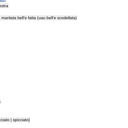
estra
a
maritata
bell
'
e
fatta
(
uau
bell
'
e
scodellata
)
o
ciato
|
spicciato
]