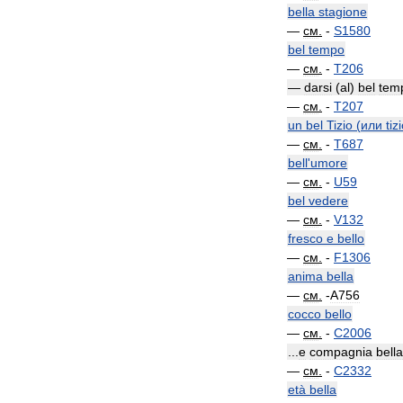
bella
stagione
—
см
.
-
S1580
bel
tempo
—
см
.
-
T206
—
darsi
(
al
)
bel
tem
—
см
.
-
T207
un
bel
Tizio
(
или
tiz
—
см
.
-
T687
bell
'
umore
—
см
.
-
U59
bel
vedere
—
см
.
-
V132
fresco
e
bello
—
см
.
-
F1306
anima
bella
—
см
.
-
A756
cocco
bello
—
см
.
-
C2006
...
e
compagnia
bella
—
см
.
-
C2332
età
bella