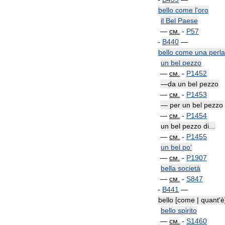
bello
come
l
'
oro
il
Bel
Paese
—
см
.
-
P57
-
B440
—
bello
come
una
perla
un
bel
pezzo
—
см
.
-
P1452
—
da
un
bel
pezzo
—
см
.
-
P1453
—
per
un
bel
pezzo
—
см
.
-
P1454
un
bel
pezzo
di
...
—
см
.
-
P1455
un
bel
po
'
—
см
.
-
P1907
bella
società
—
см
.
-
S847
-
B441
—
bello
[
come
|
quant
'
è
bello
spirito
—
см
.
-
S1460