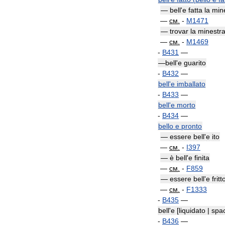
—
bell
'
e
fatta
la
min
—
см
.
-
M1471
—
trovar
la
minestr
—
см
.
-
M1469
-
B431
—
—
bell
'
e
guarito
-
B432
—
bell
'
e
imballato
-
B433
—
bell
'
e
morto
-
B434
—
bello
e
pronto
—
essere
bell
'
e
ito
—
см
.
-
I397
—
è
bell
'
e
finita
—
см
.
-
F859
—
essere
bell
'
e
fritt
—
см
.
-
F1333
-
B435
—
bell
'
e
[
liquidato
|
spac
-
B436
—