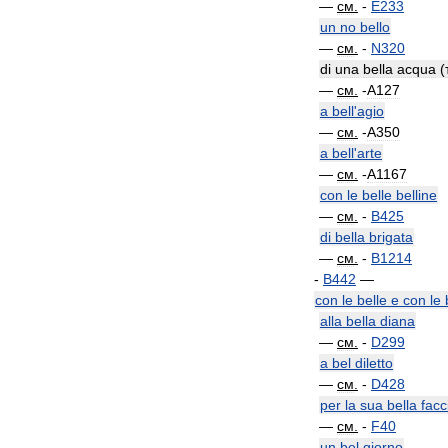
—
см
.
-
E233
un
no
bello
—
см
.
-
N320
di
una
bella
acqua
(
—
см
.
-
A127
a
bell
'
agio
—
см
.
-
A350
a
bell
'
arte
—
см
.
-
A1167
con
le
belle
belline
—
см
.
-
B425
di
bella
brigata
—
см
.
-
B1214
-
B442
—
con
le
belle
e
con
le
alla
bella
diana
—
см
.
-
D299
a
bel
diletto
—
см
.
-
D428
per
la
sua
bella
facc
—
см
.
-
F40
un
bel
giorno