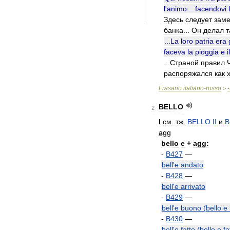
l
'
animo
...
facendovi
Здесь
следует
заме
банка
...
Он
делал
т
...
La
loro
patria
era
faceva
la
pioggia
e
il
...
Страной
правил
распоряжался
как
Frasario
italiano
-
russo
-
>
BELLO
2
I
см
.
тж
.
BELLO
II
и
B
agg
bello
e
+
agg:
-
B427
—
bell
'
e
andato
-
B428
—
bell
'
e
arrivato
-
B429
—
bell
'
e
buono
(
bello
e
-
B430
—
bell
'
e
fatto
(
bello
e
fa