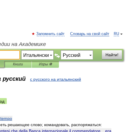
Запомнить сайт
Словарь на свой сайт
RU
едии на Академике
Найти!
Книги
Игры ⚽
 русский
с русского на итальянский
од
tempo
еть
решающее
слово
;
командовать
,
распоряжаться:
entesi
che
della
Banca
internazionale
il
commendatore
...
era