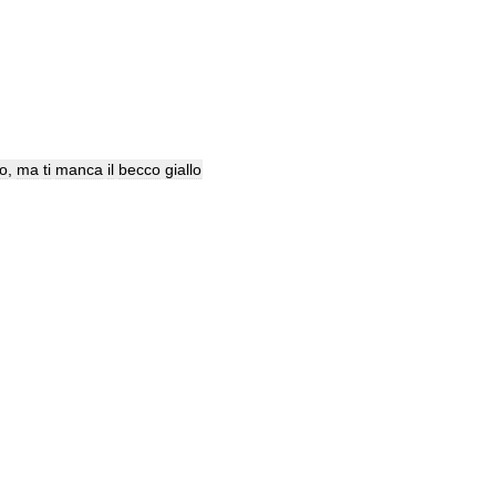
o
,
ma
ti
manca
il
becco
giallo