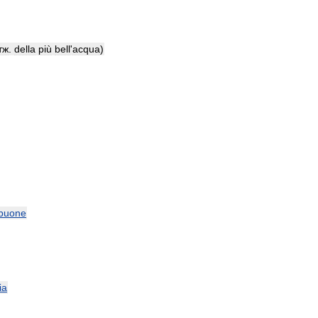
тж
.
della
più
bell
'
acqua
)
buone
ia