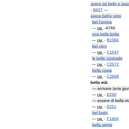
avere
qd
bello
e
spac
-
B437
—
avere
bell
'
e
visto
bel
l
'
anima
—
см
.
-
A766
una
bella
botta
—
см
.
-
B1066
bel
cero
—
см
.
-
C1547
le
belle
contrade
—
см
.
-
C2572
bella
copia
—
см
.
-
C2608
bella
età:
—
arrivare
(
ила
giu
—
см
.
-
E250
—
essere
di
bella
et
—
см
.
-
E251
bel
fusto
—
см
.
-
F1604
bella
gente