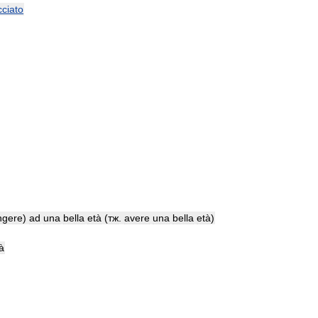
ciato
ngere
)
ad
una
bella
età
(
тж
.
avere
una
bella
età
)
à