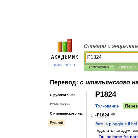
Словари и энциклоп
academic.ru
Толкования
Переводы
Перевод:
с итальянского на
P1824
С русского на:
Итальянский
Толкование
Перев
С итальянского на:
-
P1824
1
Русский
fare
la
pioggia
e
il
bel
«
делать
погоду
»,
им
Qui
notiamo
fra
par