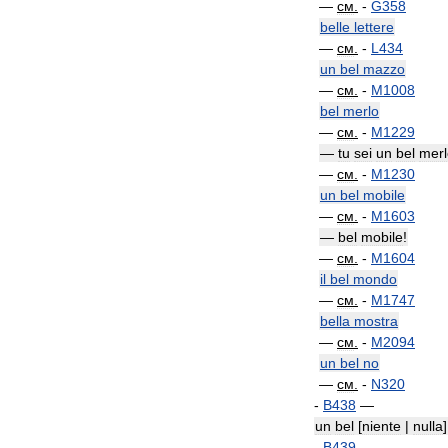
—
см
.
-
G358
belle
lettere
—
см
.
-
L434
un
bel
mazzo
—
см
.
-
M1008
bel
merlo
—
см
.
-
M1229
—
tu
sei
un
bel
merl
—
см
.
-
M1230
un
bel
mobile
—
см
.
-
M1603
—
bel
mobile
!
—
см
.
-
M1604
il
bel
mondo
—
см
.
-
M1747
bella
mostra
—
см
.
-
M2094
un
bel
no
—
см
.
-
N320
-
B438
—
un
bel
[
niente
|
nulla
]
-
B439
—