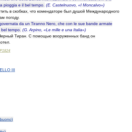
la
pioggia
e
il
bel
tempo
.
(
E
.
Castelnuovo
, «
I
Moncalvo
»)
тить
в
скобках
,
что
комендаторе
был
душой
Международного
ам
погоду
.
governata
da
un
Tiranno
Nero
,
che
con
le
sue
bande
armate
bel
tempo
.
(
G
.
Arpino
, «
Le
mille
e
una
Italia
»)
Черный
Тиран
.
С
помощью
вооруженных
банд
он
хотел
.
P1824
ELLO
III
buono
)
tto
)