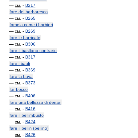
—
см.
-
B217
fare del barbaresco
—
см.
-
B265
farsela come i barbieri
—
см.
-
B269
fare le barricate
—
см.
-
B306
fare il bastlano contrario
—
см.
-
B317
fare i bauli
—
см.
-
B369
fare la bava
—
см.
-
B373
far becco
—
см.
-
B406
fare una bellezza di denari
—
см.
-
B416
fare il bellimbusto
—
см.
-
B424
fare il bellin (bellino)
—
см.
-
B426