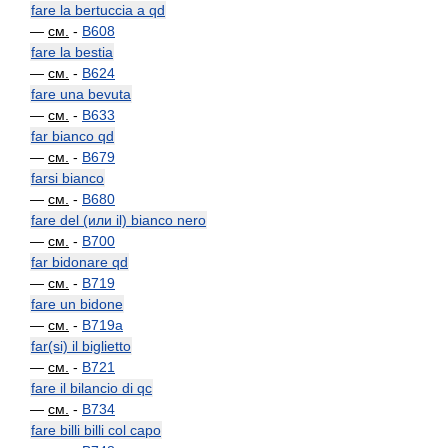
fare la bertuccia a qd
—
см.
-
B608
fare la bestia
—
см.
-
B624
fare una bevuta
—
см.
-
B633
far bianco qd
—
см.
-
B679
farsi bianco
—
см.
-
B680
fare del (или il) bianco nero
—
см.
-
B700
far bidonare qd
—
см.
-
B719
fare un bidone
—
см.
-
B719a
far(si) il biglietto
—
см.
-
B721
fare il bilancio di qc
—
см.
-
B734
fare billi billi col capo