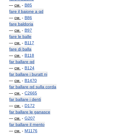
—
см.
-
B85
fare il baione a qd
—
см.
-
B86
fare baldoria
—
см.
-
B97
fare le balle
—
см.
-
B117
fare di balla
—
см.
-
B118
far ballare qd
—
см.
-
B124
far ballare i buratt ni
—
см.
-
B1470
far ballare qd sulla corda
—
см.
-
C2665
far ballare i denti
—
см.
-
D172
far ballare le ganasce
—
см.
-
G207
far ballare il mento
—
см.
-
M1176