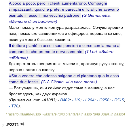
A poco a poco, però, i clienti aumentarono. Compagni
simpatizzanti, qualche prete, e parecchi ufficiali che avevano
piantato in asso il mio vecchio padrone.
(G.Germanetta,
«Memorie di un barbiere»)
Мало-помалу моя клиентура разрасталась. Сочувствующие
нам, несколько священников и офицеров, перешли ко мне,
покинув моего бывшего хозяина.
Il dottore piantò in asso i suoi pensieri e corse con la mano al
campanello che premette nervosamente.
(T.Lori, «Bufere
sull'Arno»)
Доктор отогнал неприятные мысли и, протянув руку к звонку,
нервно нажал на кнопку.
«Sta a vedere che adesso salgano e ci piantano qua in asso
come due fessi».
(G.A.Cibotto, «La vaca mora»)
— Вот увидишь, они сейчас сядут сами в машину, а нас
бросят здесь, как двух дураков.
(
Пример см. тж.
-A1083; -
B462
;
-
I19
;
-
L204
;
-
O256
;
-
R515
;
-
T76
).
Frasario italiano-russo
lasciare (или piantare) in asso (или диал. in nasso)
>
-P2271
3