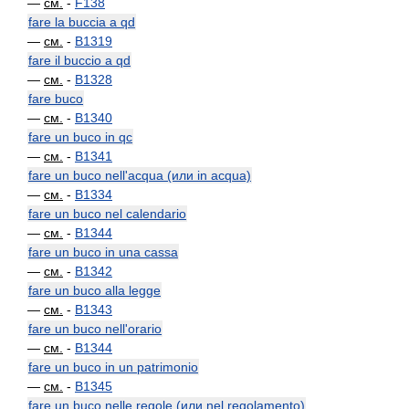
—
см.
-
F138
fare la buccia a qd
—
см.
-
B1319
fare il buccio a qd
—
см.
-
B1328
fare buco
—
см.
-
B1340
fare un buco in qc
—
см.
-
B1341
fare un buco nell'acqua (или in acqua)
—
см.
-
B1334
fare un buco nel calendario
—
см.
-
B1344
fare un buco in una cassa
—
см.
-
B1342
fare un buco alla legge
—
см.
-
B1343
fare un buco nell'orario
—
см.
-
B1344
fare un buco in un patrimonio
—
см.
-
B1345
fare un buco nelle regole (или nel regolamento)