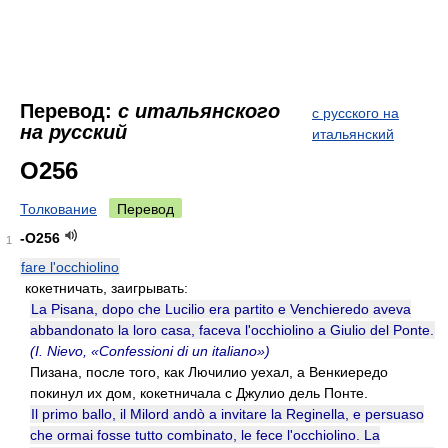
Перевод:
с итальянского
с русского на
на русский
итальянский
O256
Толкование
Перевод
-O256
1
fare l'occhiolino
кокетничать, заигрывать:
La Pisana, dopo che Lucilio era partito e Venchieredo aveva
abbandonato la loro casa, faceva l'occhiolino a Giulio del Ponte.
(I. Nievo, «Confessioni di un italiano»)
Пизана, после того, как Лючилио уехал, а Венкиередо
покинул их дом, кокетничала с Джулио дель Понте.
Il primo ballo, il Milord andò a invitare la Reginella, e persuaso
che ormai fosse tutto combinato, le fece l'occhiolino. La