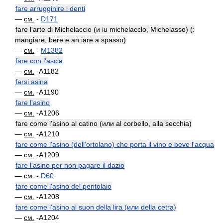
fare arrugginire i denti
—
см.
-
D171
fare l'arte di Michelaccio (и iu michelacclo, Michelasso) (:
mangiare, bere e an iare a spasso)
—
см.
-
M1382
fare con l'ascia
—
см.
-A1182
farsi asina
—
см.
-A1190
fare l'asino
—
см.
-A1206
fare come l'asino al catino (или al corbello, alla secchia)
—
см.
-A1210
fare come l'asino (dell'ortolano) che porta il vino e beve l'acqua
—
см.
-A1209
fare l'asino per non pagare il dazio
—
см.
-
D60
fare come l'asino del pentolaio
—
см.
-A1208
fare come l'asino al suon della lira (или della cetra)
—
см.
-A1204