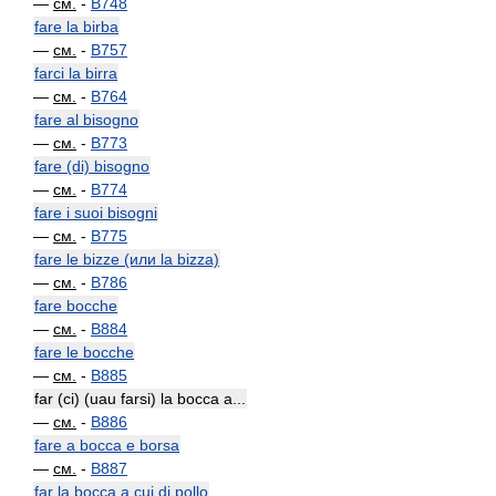
—
см.
-
B748
fare la birba
—
см.
-
B757
farci la birra
—
см.
-
B764
fare al bisogno
—
см.
-
B773
fare (di) bisogno
—
см.
-
B774
fare i suoi bisogni
—
см.
-
B775
fare le bizze (или la bizza)
—
см.
-
B786
fare bocche
—
см.
-
B884
fare le bocche
—
см.
-
B885
far (ci) (uau farsi) la bocca a...
—
см.
-
B886
fare a bocca e borsa
—
см.
-
B887
far la bocca a cui di pollo