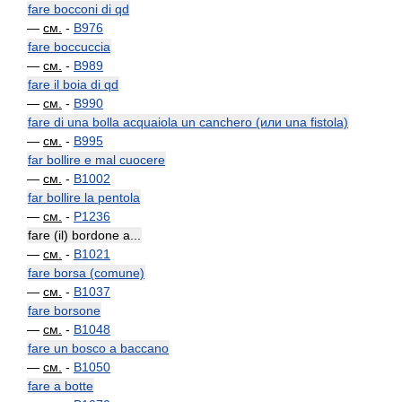
fare bocconi di qd
—
см.
-
B976
fare boccuccia
—
см.
-
B989
fare il boia di qd
—
см.
-
B990
fare di una bolla acquaiola un canchero (или una fistola)
—
см.
-
B995
far bollire e mal cuocere
—
см.
-
B1002
far bollire la pentola
—
см.
-
P1236
fare (il) bordone a...
—
см.
-
B1021
fare borsa (comune)
—
см.
-
B1037
fare borsone
—
см.
-
B1048
fare un bosco a baccano
—
см.
-
B1050
fare a botte