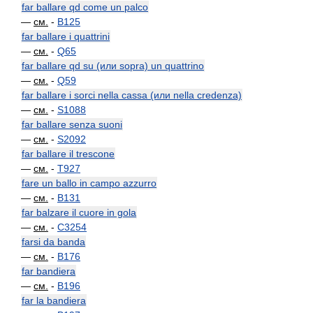
far ballare qd come un palco
—
см.
-
B125
far ballare i quattrini
—
см.
-
Q65
far ballare qd su (или sopra) un quattrino
—
см.
-
Q59
far ballare i sorci nella cassa (или nella credenza)
—
см.
-
S1088
far ballare senza suoni
—
см.
-
S2092
far ballare il trescone
—
см.
-
T927
fare un ballo in campo azzurro
—
см.
-
B131
far balzare il cuore in gola
—
см.
-
C3254
farsi da banda
—
см.
-
B176
far bandiera
—
см.
-
B196
far la bandiera