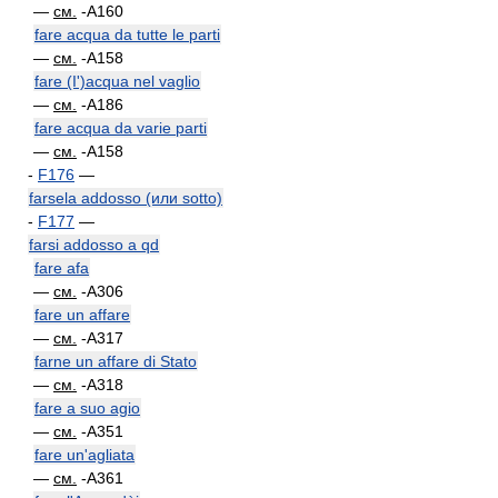
—
см.
-A160
fare acqua da tutte le parti
—
см.
-A158
fare (I')acqua nel vaglio
—
см.
-A186
fare acqua da varie parti
—
см.
-A158
-
F176
—
farsela addosso (или sotto)
-
F177
—
farsi addosso a qd
fare afa
—
см.
-A306
fare un affare
—
см.
-A317
farne un affare di Stato
—
см.
-A318
fare a suo agio
—
см.
-A351
fare un'agliata
—
см.
-A361