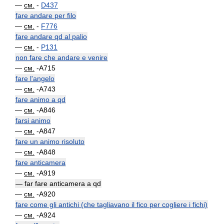
—
см.
-
D437
fare andare per filo
—
см.
-
F776
fare andare qd al palio
—
см.
-
P131
non fare che andare e venire
—
см.
-A715
fare l'angelo
—
см.
-A743
fare animo a qd
—
см.
-A846
farsi animo
—
см.
-A847
fare un animo risoluto
—
см.
-A848
fare anticamera
—
см.
-A919
— far fare anticamera a qd
—
см.
-A920
fare come gli antichi (che tagliavano il fico per cogliere i fichi)
—
см.
-A924