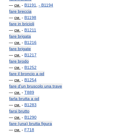
—
см.
-
B1191
,
-
B1194
fare breccia
—
см.
-
B1198
fare in bricioli
—
см.
-
B1211
fare brigata
—
см.
-
B1216
fare brigate
—
см.
-
B1217
fare brodo
—
см.
-
B1252
fare il broncio a qd
—
см.
-
B1254
fare d'un bruscolo una trave
—
см.
-
T889
farla brutta a qd
—
см.
-
B1283
farsi brutto
—
см.
-
B1290
fare (una) brutta figura
—
см.
-
F718