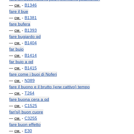
—
см.
-
B1346
fare il bue
—
см.
-
B1381
fare bufera
—
см.
-
B1393
fare bugiardo qd
—
см.
-
B1404
far buio
—
см.
-
B1414
far buio a qd
—
см.
-
B1415
fare come i buoi di Noferi
—
см.
-
N389
fare il buono e il brutto (или cattivo) tempo
—
см.
-
T264
fare buona cera a qd
—
см.
-
C1525
far(si) buon cuore
—
см.
-
C3255
fare buon effetto
—
см.
-
E30