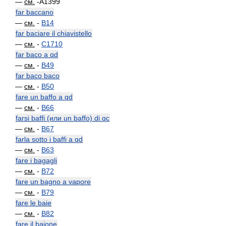
—
см.
-A1399
far baccano
—
см.
-
B14
far baciare il chiavistello
—
см.
-
C1710
far baco a qd
—
см.
-
B49
far baco baco
—
см.
-
B50
fare un baffo a qd
—
см.
-
B66
farsi baffi (или un baffo) di qc
—
см.
-
B67
farla sotto i baffi a qd
—
см.
-
B63
fare i bagagli
—
см.
-
B72
fare un bagno a vapore
—
см.
-
B79
fare le baie
—
см.
-
B82
fare il baione