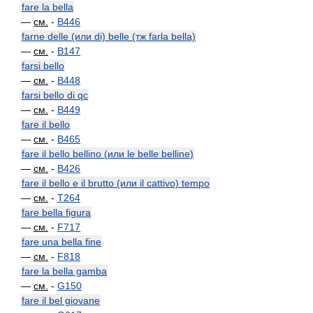
fare la bella
—
см.
-
B446
farne delle (или di) belle (тж farla bella)
—
см.
-
B147
farsi bello
—
см.
-
B448
farsi bello di qc
—
см.
-
B449
fare il bello
—
см.
-
B465
fare il bello bellino (или le belle belline)
—
см.
-
B426
fare il bello e il brutto (или il cattivo) tempo
—
см.
-
T264
fare bella figura
—
см.
-
F717
fare una bella fine
—
см.
-
F818
fare la bella gamba
—
см.
-
G150
fare il bel giovane