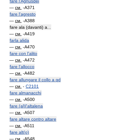
fare l'Agnusdèi
—
см.
-A371
fare l'agresto
—
см.
-A388
fare ala (davanti) a...
—
см.
-A419
farla alida
—
см.
-A470
fare con l'alito
—
см.
-A472
fare l'allocco
—
см.
-A482
fare allungare il collo a qd
—
см.
-
C2101
fare almanacchi
—
см.
-A500
fare (al)l'altalena
—
см.
-A507
fare altare contro altare
—
см.
-A511
fare alt(o)
—
см.
-A548