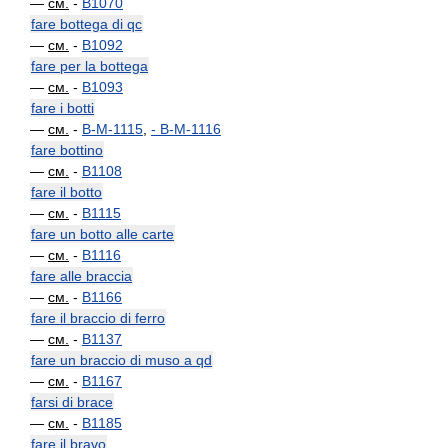
—
см.
-
B1070
fare bottega di qc
—
см.
-
B1092
fare per la bottega
—
см.
-
B1093
fare i botti
—
см.
-
B-M-1115
,
-
B-M-1116
fare bottino
—
см.
-
B1108
fare il botto
—
см.
-
B1115
fare un botto alle carte
—
см.
-
B1116
fare alle braccia
—
см.
-
B1166
fare il braccio di ferro
—
см.
-
B1137
fare un braccio di muso a qd
—
см.
-
B1167
farsi di brace
—
см.
-
B1185
fare il bravo