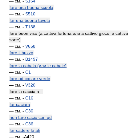
—
см.
-
S164
fare una buona scuola
—
см.
-
S510
far una buona tavola
—
см.
-
T138
fare buon viso (a cattiva fortuna или a cattivo gioco, a cattiva
sorte)
—
см.
-
V658
fare il buzzo
—
см.
-
B1497
fare la cabala (или le cabale)
—
см.
-
C1
fare qd cacare verde
—
см.
-
V320
fare la caccia a...
—
см.
-
C16
far caciara
—
см.
-
C30
non fare cacio con qd
—
см.
-
C36
far cadere le ali
—
см.
-A420