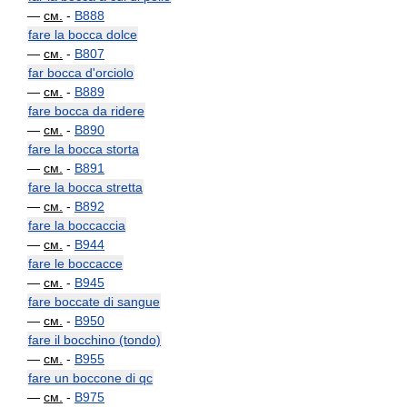
—
см.
-
B888
fare la bocca dolce
—
см.
-
B807
far bocca d'orciolo
—
см.
-
B889
fare bocca da ridere
—
см.
-
B890
fare la bocca storta
—
см.
-
B891
fare la bocca stretta
—
см.
-
B892
fare la boccaccia
—
см.
-
B944
fare le boccacce
—
см.
-
B945
fare boccate di sangue
—
см.
-
B950
fare il bocchino (tondo)
—
см.
-
B955
fare un boccone di qc
—
см.
-
B975