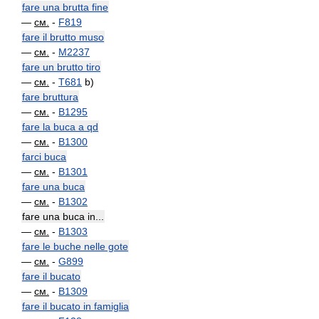
fare una brutta fine
—
см.
-
F819
fare il brutto muso
—
см.
-
M2237
fare un brutto tiro
—
см.
-
T681
b)
fare bruttura
—
см.
-
B1295
fare la buca a qd
—
см.
-
B1300
farci buca
—
см.
-
B1301
fare una buca
—
см.
-
B1302
fare una buca in...
—
см.
-
B1303
fare le buche nelle gote
—
см.
-
G899
fare il bucato
—
см.
-
B1309
fare il bucato in famiglia