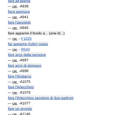
fare all'aperta
—
см.
-A938
farsi apertura
—
см.
-A941
fare l'apostolo
—
см.
-A945
fare apparire il fondo a... (или di...)
—
см.
-
F1025
far apparire (tutto) roseo
—
см.
-
R543
fare arco della persona
—
см.
-A997
fare arco di stomaco
—
см.
-A998
fare l'Aristarco
—
см.
-A1075
fare l'Arlecchino
—
см.
-A1076
fare l'Arlecchino servitore di due padroni
—
см.
-A1077
fare un arrosto
—
см.
-A1146