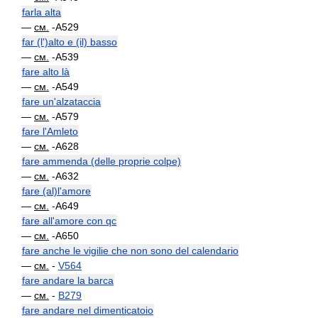
farla alta
—
см.
-A529
far (l')alto e (il) basso
—
см.
-A539
fare alto là
—
см.
-A549
fare un'alzataccia
—
см.
-A579
fare l'Amleto
—
см.
-A628
fare ammenda (delle proprie colpe)
—
см.
-A632
fare (al)l'amore
—
см.
-A649
fare all'amore con qc
—
см.
-A650
fare anche le vigilie che non sono del calendario
—
см.
-
V564
fare andare la barca
—
см.
-
B279
fare andare nel dimenticatoio