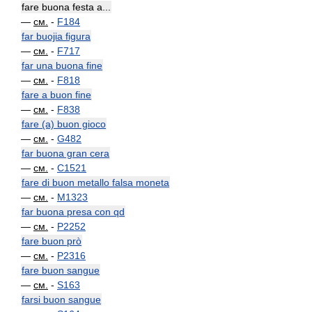
fare buona festa a...
—
см.
-
F184
far buojia figura
—
см.
-
F717
far una buona fine
—
см.
-
F818
fare a buon fine
—
см.
-
F838
fare (a) buon gioco
—
см.
-
G482
far buona gran cera
—
см.
-
C1521
fare di buon metallo falsa moneta
—
см.
-
M1323
far buona presa con qd
—
см.
-
P2252
fare buon prò
—
см.
-
P2316
fare buon sangue
—
см.
-
S163
farsi buon sangue