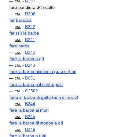
—
см.
-
B197
fare bandiera d< ricatto
—
см.
-
R308
far baracca
—
см.
-
B222
far (si) la barba
—
см.
-
B241
fare barba
—
см.
-
B242
fare la barba a qd
—
см.
-
B243
fare la barba bianca in (или su) qc
—
см.
-
B651
fare la barba e il contropelo
—
см.
-
C2582
farla in barba di gatto (или di micio)
—
см.
-
B244
fare la barba ai muri
—
см.
-
B245
fare la barba di stoppa a qd
—
см.
-
B246
fare la barba a tutti