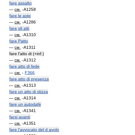
fare assalto
—
см.
-A1258
fare le aste
—
см.
-A1286
fare gli atti
—
см.
-A1310
fare Patto
—
см.
-A1311
fare l'atto di (+inf.)
—
см.
-A1312
fare atto di fede
—
см.
-
F366
fare atto di presenza
—
см.
-A1313
fare un atto di stizza
—
см.
-A1314
fare un autodafé
—
см.
-A1341
farsi avanti
—
см.
-A1351
fare l'avvocato del d avolo