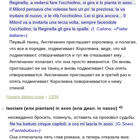
Reginella, a vedersi fare l'occhiolino, si gira e lo pianta in asso...
Il Milord pensava che volesse fare un po' la preziosa; la va
invitare di nuovo, e le rifà l'occhiolino. Lei si gira ancora... Il
Milord va a invitarla una terza volta, sempre facendole
l'occhiolino; la Reginella gli gira le spalle.
(I. Calvino, «Fiabe
italiane»)
Первый танец. Англичанин приглашает королевну, и полагая,
что все в порядке, подмигивает. Королевна, видя, что ей
подмигивают, отворачивается и тут же отказывает ему...
Англичанин полагает, что она просто жеманится. Он вновь
приглашает ее на танец и вновь подмигивает. Она опять
отворачивается. Англичанин приглашает ее в третий раз и
опять подмигивает. Королевна поворачивается к нему
спиной.
Frasario italiano-russo
-O256
>
lasciare (или piantare) in asso (или диал. in nasso)
2
неожиданно бросить, покинуть, оставить на произвол судьбы:
Ne ha battuto cinque capitoli; e ora mi lascia In asso.
(G.Soavi,
«Fantabulous»)
Она отпечатала пять глав романа, а теперь отказала мне.