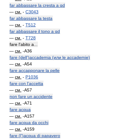
far abbassare la cresta a qd
—
см.
-
C3043
far abbassare la testa
—
см.
-
T512
far abbassare il tono a qd
—
см.
-
T728
fare l'abito a...
—
см.
-A36
fare (dell')accademia (или le accademie)
—
см.
-A54
fare accapponare la pelle
—
см.
-
P1036
fare con l'accetta
—
см.
-A57
non fare un accidente
—
см.
-A71
fare acqua
—
см.
-A157
fare acqua da occhi
—
см.
-A159
fare (l')acqua di papavero