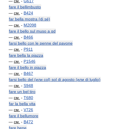
—
см.
-
G617
fare il bellimbusto
—
см.
-
B424
far bella mostra (di sé)
—
см.
-
M2098
fare il bello sul muso a qd
—
см.
-
B466
farsi bello con le penne del pavone
—
см.
-
P911
fare bella la piazza
—
см.
-
P1546
fare il bello in piazza
—
см.
-
B467
farsi bello del (или col) sol di agosto (или di luglio)
—
см.
-
S948
fare un bel tiro
—
см.
-
T680
far la bella vita
—
см.
-
V726
fare il bellumore
—
см.
-
B472
fare bene