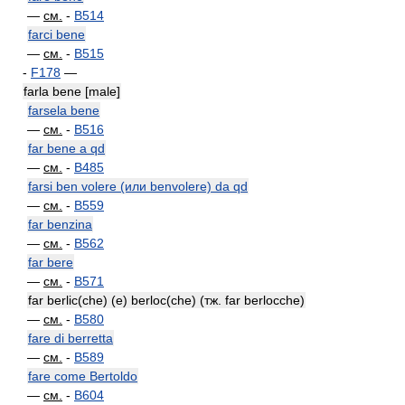
—
см.
-
B514
farci bene
—
см.
-
B515
-
F178
—
farla bene [male]
farsela bene
—
см.
-
B516
far bene a qd
—
см.
-
B485
farsi ben volere (или benvolere) da qd
—
см.
-
B559
far benzina
—
см.
-
B562
far bere
—
см.
-
B571
far berlic(che) (e) berloc(che) (тж. far berlocche)
—
см.
-
B580
fare di berretta
—
см.
-
B589
fare come Bertoldo
—
см.
-
B604