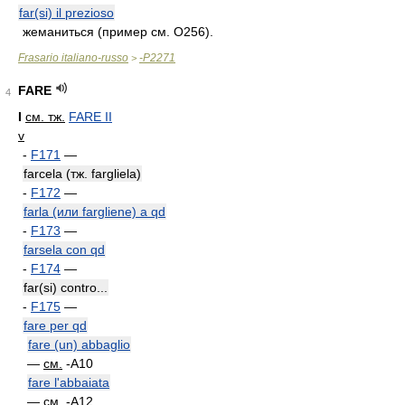
far(si) il prezioso
жеманиться (пример см. O256).
Frasario italiano-russo
-P2271
>
FARE
4
I
см. тж.
FARE II
v
-
F171
—
farcela (тж. fargliela)
-
F172
—
farla (или fargliene) a qd
-
F173
—
farsela con qd
-
F174
—
far(si) contro...
-
F175
—
fare per qd
fare (un) abbaglio
—
см.
-A10
fare l'abbaiata
—
см.
-A12