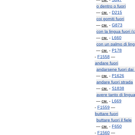
o
dentro
o
fuori
—
см
.
-
D215
coi
gomiti
fuori
—
см
.
-
G873
con
la
lingua
fuori
(
—
см
.
-
L660
con
un
palmo
di
lin
—
см
.
-
P178
-
F1558
—
andare
fuori
andarsene
fuori
dai
—
см
.
-
P1626
andare
fuori
strada
—
см
.
-
S1838
avere
tanto
di
lingu
—
см
.
-
L669
-
F1559
—
buttare
fuori
buttare
fuori
il
fiele
—
см
.
-
F650
-
F1560
—