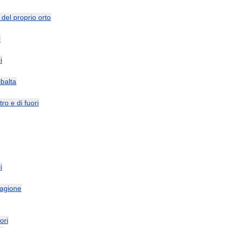
del
proprio
orto
o
i
ibalta
tro
e
di
fuori
i
tagione
ori