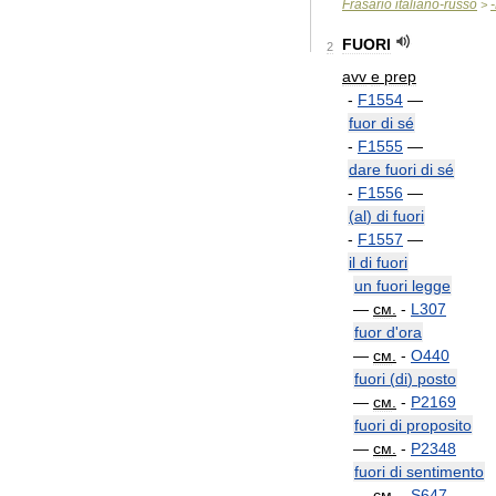
Frasario
italiano
-
russo
-
>
FUORI
2
avv
e
prep
-
F1554
—
fuor
di
sé
-
F1555
—
dare
fuori
di
sé
-
F1556
—
(
al
)
di
fuori
-
F1557
—
il
di
fuori
un
fuori
legge
—
см
.
-
L307
fuor
d
'
ora
—
см
.
-
O440
fuori
(
di
)
posto
—
см
.
-
P2169
fuori
di
proposito
—
см
.
-
P2348
fuori
di
sentimento
—
см
.
-
S647