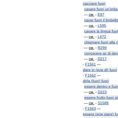
cacciare
fuori
cavare
fuori
un
'
erba
—
см
.
-
E97
cavar
fuori
il
limbell
—
см
.
-
L595
cavare
la
lingua
fuor
—
см
.
-
L672
chiamare
fuori
alla
r
—
см
.
-
R299
conoscere
qc
di
den
—
см
.
-
D217
-
F1561
—
dare
in
(
или
di
)
fuori
-
F1562
—
dirla
(
fuor
)
fuori
essere
dentro
e
fuor
—
см
.
-
D223
essere
frutto
fuori
s
—
см
.
-
S1589
-
F1563
—
essere
(
или
stare
)
fu