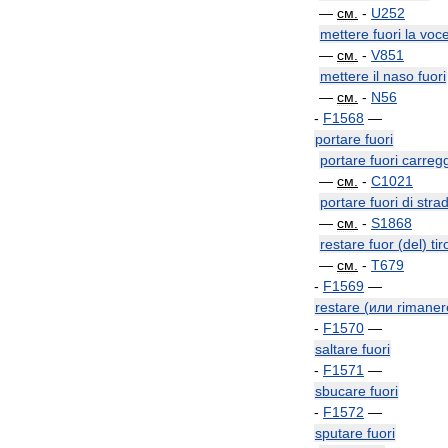
—
см
.
-
U252
mettere
fuori
la
voc
—
см
.
-
V851
mettere
il
naso
fuori
—
см
.
-
N56
-
F1568
—
portare
fuori
portare
fuori
carregg
—
см
.
-
C1021
portare
fuori
di
stra
—
см
.
-
S1868
restare
fuor
(
del
)
tir
—
см
.
-
T679
-
F1569
—
restare
(
или
rimaner
-
F1570
—
saltare
fuori
-
F1571
—
sbucare
fuori
-
F1572
—
sputare
fuori