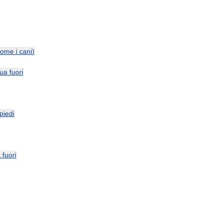
come
i
cani
)
gua
fuori
piedi
a
fuori