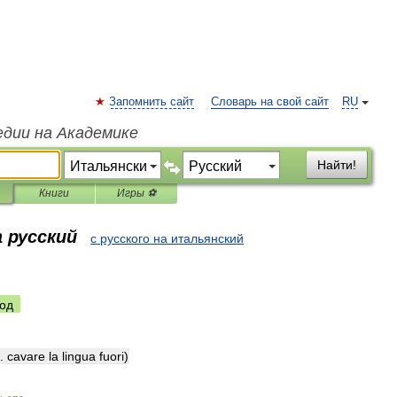
Запомнить сайт
Словарь на свой сайт
RU
едии на Академике
Найти!
Книги
Игры ⚽
 русский
с русского на итальянский
од
.
cavare
la
lingua
fuori
)