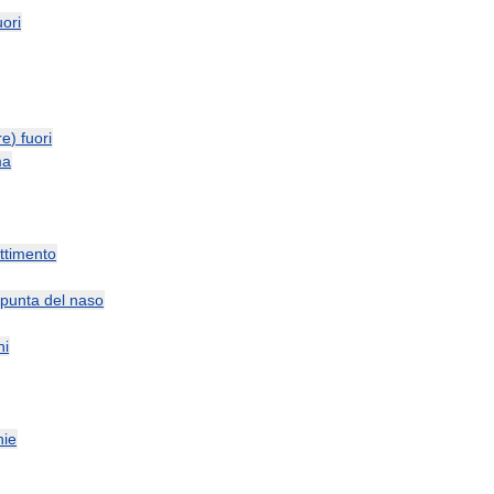
uori
re
)
fuori
ma
ttimento
punta
del
naso
ni
hie