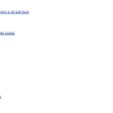
ntro
e
gli
agli
fuori
lla
paglia
a