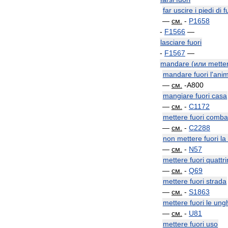
far
uscire
i
piedi
di
f
—
см
.
-
P1658
-
F1566
—
lasciare
fuori
-
F1567
—
mandare
(
или
mette
mandare
fuori
l
'
ani
—
см
.
-
A800
mangiare
fuori
casa
—
см
.
-
C1172
mettere
fuori
comba
—
см
.
-
C2288
non
mettere
fuori
la
—
см
.
-
N57
mettere
fuori
quattri
—
см
.
-
Q69
mettere
fuori
strada
—
см
.
-
S1863
mettere
fuori
le
ung
—
см
.
-
U81
mettere
fuori
uso