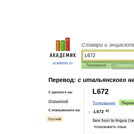
Словари и энциклоп
academic.ru
Толкования
Переводы
Перевод:
с итальянского на
L672
С русского на:
Итальянский
Толкование
Перев
С итальянского на:
-
L672
1
Русский
fare
fuori
la
lingua
(
тж
показывать
язык
.