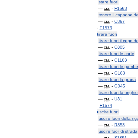
stare
fuori
—
см
.
-
F1563
tenere
il
cappone
de
—
см
.
-
C867
-
F1573
—
tirare
fuori
tirare
fuori
il
capo
da
—
см
.
-
C805
tirare
fuori
le
carte
—
см
.
-
C1103
tirare
fuori
le
gambe
—
см
.
-
G183
tirare
fuori
la
grana
—
см
.
-
G945
tirare
fuori
le
unghie
—
см
.
-
U81
-
F1574
—
uscire
fuori
uscire
fuori
della
rig
—
см
.
-
R353
uscire
fuor
di
strada
—
см
.
-
S1891