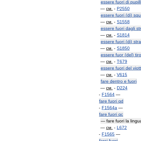
essere
fuori
di
pupil
—
см
.
-
P2550
essere
fuori
(
di
)
squ
—
см
.
-
S1558
essere
fuori
dagli
st
—
см
.
-
S1814
essere
fuori
(
di
)
str
—
см
.
-
S1850
essere
fuor
(
del
)
tir
—
см
.
-
T679
essere
fuori
del
viot
—
см
.
-
V615
fare
dentro
e
fuori
—
см
.
-
D224
-
F1564
—
fare
fuori
qd
-
F1564a
—
fare
fuori
qc
—
fare
fuori
la
lingu
—
см
.
-
L672
-
F1565
—
farsi
fuori