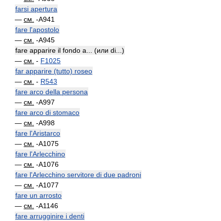
farsi apertura
—
см.
-A941
fare l'apostolo
—
см.
-A945
fare apparire il fondo a... (или di...)
—
см.
-
F1025
far apparire (tutto) roseo
—
см.
-
R543
fare arco della persona
—
см.
-A997
fare arco di stomaco
—
см.
-A998
fare l'Aristarco
—
см.
-A1075
fare l'Arlecchino
—
см.
-A1076
fare l'Arlecchino servitore di due padroni
—
см.
-A1077
fare un arrosto
—
см.
-A1146
fare arrugginire i denti