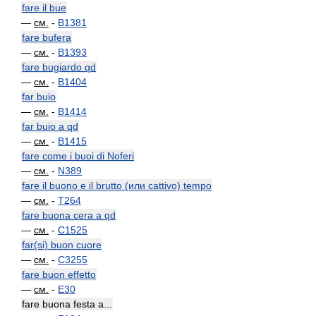
fare il bue
—
см.
-
B1381
fare bufera
—
см.
-
B1393
fare bugiardo qd
—
см.
-
B1404
far buio
—
см.
-
B1414
far buio a qd
—
см.
-
B1415
fare come i buoi di Noferi
—
см.
-
N389
fare il buono e il brutto (или cattivo) tempo
—
см.
-
T264
fare buona cera a qd
—
см.
-
C1525
far(si) buon cuore
—
см.
-
C3255
fare buon effetto
—
см.
-
E30
fare buona festa a...