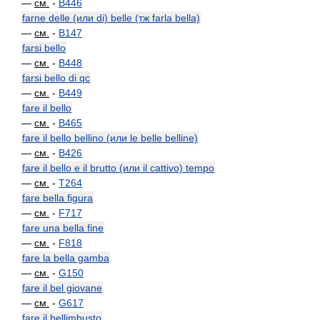
—
см.
-
B446
farne delle (или di) belle (тж farla bella)
—
см.
-
B147
farsi bello
—
см.
-
B448
farsi bello di qc
—
см.
-
B449
fare il bello
—
см.
-
B465
fare il bello bellino (или le belle belline)
—
см.
-
B426
fare il bello e il brutto (или il cattivo) tempo
—
см.
-
T264
fare bella figura
—
см.
-
F717
fare una bella fine
—
см.
-
F818
fare la bella gamba
—
см.
-
G150
fare il bel giovane
—
см.
-
G617
fare il bellimbusto