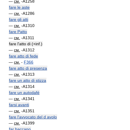
—
см.
-A1258
fare le aste
—
см.
-A1286
fare gli atti
—
см.
-A1310
fare Patto
—
см.
-A1311
fare l'atto di (+inf.)
—
см.
-A1312
fare atto di fede
—
см.
-
F366
fare atto di presenza
—
см.
-A1313
fare un atto di stizza
—
см.
-A1314
fare un autodafé
—
см.
-A1341
farsi avanti
—
см.
-A1351
fare l'avvocato del d avolo
—
см.
-A1399
far baccano