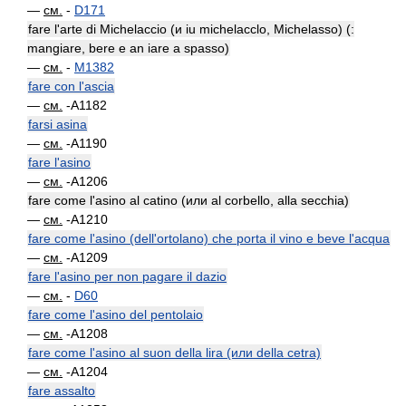
—
см.
-
D171
fare l'arte di Michelaccio (и iu michelacclo, Michelasso) (:
mangiare, bere e an iare a spasso)
—
см.
-
M1382
fare con l'ascia
—
см.
-A1182
farsi asina
—
см.
-A1190
fare l'asino
—
см.
-A1206
fare come l'asino al catino (или al corbello, alla secchia)
—
см.
-A1210
fare come l'asino (dell'ortolano) che porta il vino e beve l'acqua
—
см.
-A1209
fare l'asino per non pagare il dazio
—
см.
-
D60
fare come l'asino del pentolaio
—
см.
-A1208
fare come l'asino al suon della lira (или della cetra)
—
см.
-A1204
fare assalto