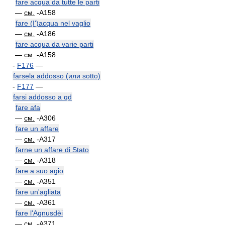
fare acqua da tutte le parti
—
см.
-A158
fare (I')acqua nel vaglio
—
см.
-A186
fare acqua da varie parti
—
см.
-A158
-
F176
—
farsela addosso (или sotto)
-
F177
—
farsi addosso a qd
fare afa
—
см.
-A306
fare un affare
—
см.
-A317
farne un affare di Stato
—
см.
-A318
fare a suo agio
—
см.
-A351
fare un'agliata
—
см.
-A361
fare l'Agnusdèi
—
см.
-A371