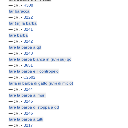
—
см.
-
R308
far baracca
—
см.
-
B222
far (si) la barba
—
см.
-
B241
fare barba
—
см.
-
B242
fare la barba a qd
—
см.
-
B243
fare la barba bianca in (или su) qc
—
см.
-
B651
fare la barba e il contropelo
—
см.
-
C2582
farla in barba di gatto (или di micio)
—
см.
-
B244
fare la barba ai muri
—
см.
-
B245
fare la barba di stoppa a qd
—
см.
-
B246
fare la barba a tutti
—
см.
-
B217