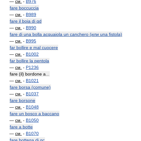
—
см.
-
B976
fare boccuccia
—
см.
-
B989
fare il boia di qd
—
см.
-
B990
fare di una bolla acquaiola un canchero (или una fistola)
—
см.
-
B995
far bollire e mal cuocere
—
см.
-
B1002
far bollire la pentola
—
см.
-
P1236
fare (il) bordone a...
—
см.
-
B1021
fare borsa (comune)
—
см.
-
B1037
fare borsone
—
см.
-
B1048
fare un bosco a baccano
—
см.
-
B1050
fare a botte
—
см.
-
B1070
fare bottega di qc