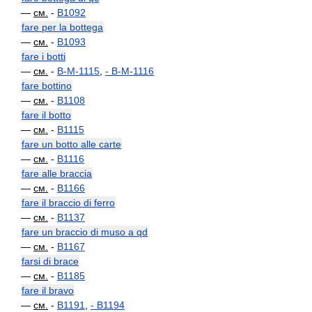
—
см.
-
B1092
fare per la bottega
—
см.
-
B1093
fare i botti
—
см.
-
B-M-1115
,
-
B-M-1116
fare bottino
—
см.
-
B1108
fare il botto
—
см.
-
B1115
fare un botto alle carte
—
см.
-
B1116
fare alle braccia
—
см.
-
B1166
fare il braccio di ferro
—
см.
-
B1137
fare un braccio di muso a qd
—
см.
-
B1167
farsi di brace
—
см.
-
B1185
fare il bravo
—
см.
-
B1191
,
-
B1194