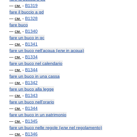
—
см.
-
B1319
fare il buccio a qd
—
см.
-
B1328
fare buco
—
см.
-
B1340
fare un buco in qc
—
см.
-
B1341
fare un buco nell'acqua (или in acqua)
—
см.
-
B1334
fare un buco nel calendario
—
см.
-
B1344
fare un buco in una cassa
—
см.
-
B1342
fare un buco alla legge
—
см.
-
B1343
fare un buco nell'orario
—
см.
-
B1344
fare un buco in un patrimonio
—
см.
-
B1345
fare un buco nelle regole (или nel regolamento)
—
см.
-
B1346