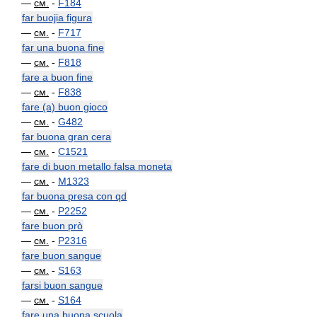
—
см.
-
F184
far buojia figura
—
см.
-
F717
far una buona fine
—
см.
-
F818
fare a buon fine
—
см.
-
F838
fare (a) buon gioco
—
см.
-
G482
far buona gran cera
—
см.
-
C1521
fare di buon metallo falsa moneta
—
см.
-
M1323
far buona presa con qd
—
см.
-
P2252
fare buon prò
—
см.
-
P2316
fare buon sangue
—
см.
-
S163
farsi buon sangue
—
см.
-
S164
fare una buona scuola