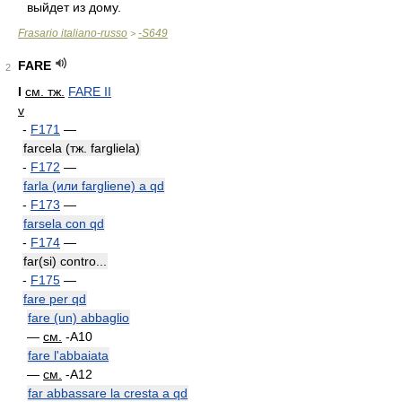
выйдет из дому.
Frasario italiano-russo
-S649
>
FARE
2
I
см. тж.
FARE II
v
-
F171
—
farcela (тж. fargliela)
-
F172
—
farla (или fargliene) a qd
-
F173
—
farsela con qd
-
F174
—
far(si) contro...
-
F175
—
fare per qd
fare (un) abbaglio
—
см.
-A10
fare l'abbaiata
—
см.
-A12
far abbassare la cresta a qd