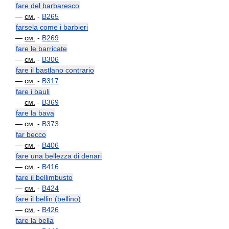
fare del barbaresco
—
см.
-
B265
farsela come i barbieri
—
см.
-
B269
fare le barricate
—
см.
-
B306
fare il bastlano contrario
—
см.
-
B317
fare i bauli
—
см.
-
B369
fare la bava
—
см.
-
B373
far becco
—
см.
-
B406
fare una bellezza di denari
—
см.
-
B416
fare il bellimbusto
—
см.
-
B424
fare il bellin (bellino)
—
см.
-
B426
fare la bella