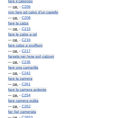
fare il caloroso
—
см.
-
C206
non fare qd calvo d'un capello
—
см.
-
C208
fare la calza
—
см.
-
C215
fare le calze a qd
—
см.
-
C216
fare calze a scuffioni
—
см.
-
C217
farsela nei (или sui) calzoni
—
см.
-
C236
fare una camarilla
—
см.
-
C242
fare la camera
—
см.
-
C261
fare la camera ardente
—
см.
-
C254
fare camera pulita
—
см.
-
C262
far (la) camerata
—
см.
-
C2653