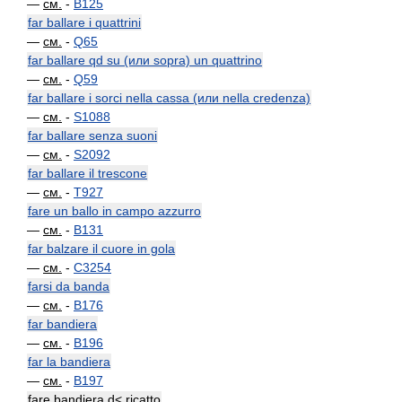
—
см.
-
B125
far ballare i quattrini
—
см.
-
Q65
far ballare qd su (или sopra) un quattrino
—
см.
-
Q59
far ballare i sorci nella cassa (или nella credenza)
—
см.
-
S1088
far ballare senza suoni
—
см.
-
S2092
far ballare il trescone
—
см.
-
T927
fare un ballo in campo azzurro
—
см.
-
B131
far balzare il cuore in gola
—
см.
-
C3254
farsi da banda
—
см.
-
B176
far bandiera
—
см.
-
B196
far la bandiera
—
см.
-
B197
fare bandiera d< ricatto