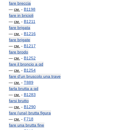
fare breccia
—
см.
-
B1198
fare in bricioli
—
см.
-
B1211
fare brigata
—
см.
-
B1216
fare brigate
—
см.
-
B1217
fare brodo
—
см.
-
B1252
fare il broncio a qd
—
см.
-
B1254
fare d'un bruscolo una trave
—
см.
-
T889
farla brutta a qd
—
см.
-
B1283
farsi brutto
—
см.
-
B1290
fare (una) brutta figura
—
см.
-
F718
fare una brutta fine