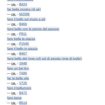
—
см.
-
B424
far bella mostra (di sé)
—
см.
-
M2098
fare il bello sul muso a qd
—
см.
-
B466
farsi bello con le penne del pavone
—
см.
-
P911
fare bella la piazza
—
см.
-
P1546
fare il bello in piazza
—
см.
-
B467
farsi bello del (или col) sol di agosto (или di luglio)
—
см.
-
S948
fare un bel tiro
—
см.
-
T680
far la bella vita
—
см.
-
V726
fare il bellumore
—
см.
-
B472
fare bene
—
см.
-
B514