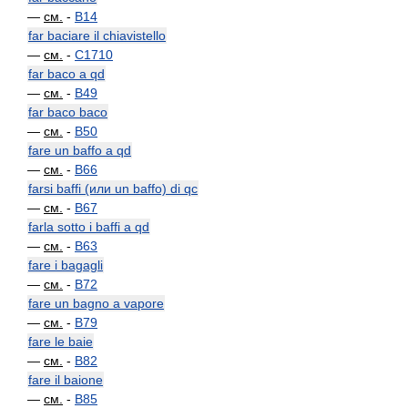
—
см.
-
B14
far baciare il chiavistello
—
см.
-
C1710
far baco a qd
—
см.
-
B49
far baco baco
—
см.
-
B50
fare un baffo a qd
—
см.
-
B66
farsi baffi (или un baffo) di qc
—
см.
-
B67
farla sotto i baffi a qd
—
см.
-
B63
fare i bagagli
—
см.
-
B72
fare un bagno a vapore
—
см.
-
B79
fare le baie
—
см.
-
B82
fare il baione
—
см.
-
B85