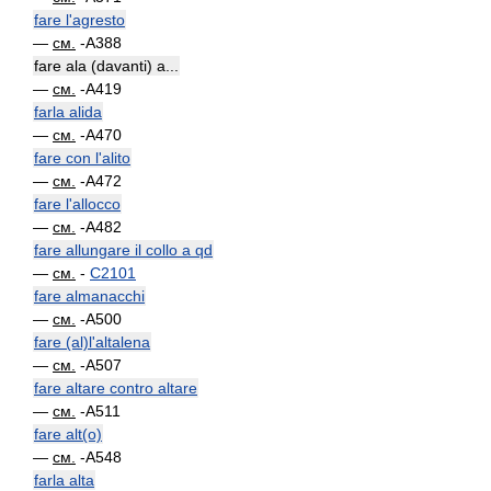
fare l'agresto
—
см.
-A388
fare ala (davanti) a...
—
см.
-A419
farla alida
—
см.
-A470
fare con l'alito
—
см.
-A472
fare l'allocco
—
см.
-A482
fare allungare il collo a qd
—
см.
-
C2101
fare almanacchi
—
см.
-A500
fare (al)l'altalena
—
см.
-A507
fare altare contro altare
—
см.
-A511
fare alt(o)
—
см.
-A548
farla alta