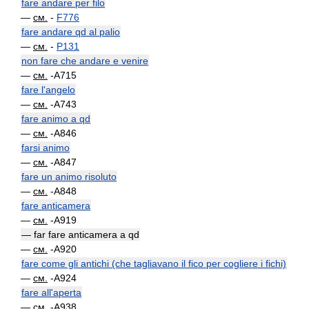
fare andare per filo
—
см.
-
F776
fare andare qd al palio
—
см.
-
P131
non fare che andare e venire
—
см.
-A715
fare l'angelo
—
см.
-A743
fare animo a qd
—
см.
-A846
farsi animo
—
см.
-A847
fare un animo risoluto
—
см.
-A848
fare anticamera
—
см.
-A919
— far fare anticamera a qd
—
см.
-A920
fare come gli antichi (che tagliavano il fico per cogliere i fichi)
—
см.
-A924
fare all'aperta
—
см.
-A938