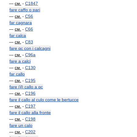
—
см.
-
C1847
fare caffo o pari
—
см.
-
C56
far cagnara
—
см.
-
C66
far calca
—
см.
-
C83
fare qc con i calcagni
—
см.
-
C96a
fare a calci
—
см.
-
C130
far callo
—
см.
-
C195
fare (il) callo a qc
—
см.
-
C196
fare il callo al culo come le bertucce
—
см.
-
C197
fare il callo alla fronte
—
см.
-
C198
fare un calo
—
см.
-
C202