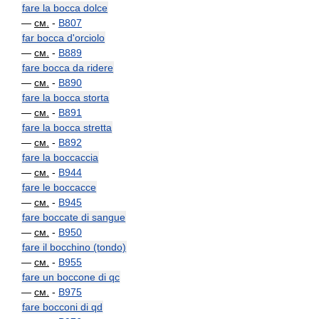
fare la bocca dolce
—
см.
-
B807
far bocca d'orciolo
—
см.
-
B889
fare bocca da ridere
—
см.
-
B890
fare la bocca storta
—
см.
-
B891
fare la bocca stretta
—
см.
-
B892
fare la boccaccia
—
см.
-
B944
fare le boccacce
—
см.
-
B945
fare boccate di sangue
—
см.
-
B950
fare il bocchino (tondo)
—
см.
-
B955
fare un boccone di qc
—
см.
-
B975
fare bocconi di qd