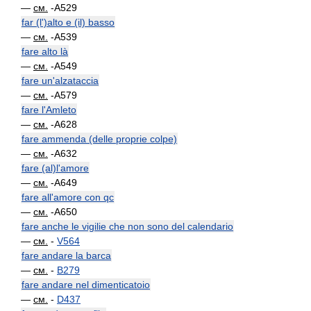
—
см.
-A529
far (l')alto e (il) basso
—
см.
-A539
fare alto là
—
см.
-A549
fare un'alzataccia
—
см.
-A579
fare l'Amleto
—
см.
-A628
fare ammenda (delle proprie colpe)
—
см.
-A632
fare (al)l'amore
—
см.
-A649
fare all'amore con qc
—
см.
-A650
fare anche le vigilie che non sono del calendario
—
см.
-
V564
fare andare la barca
—
см.
-
B279
fare andare nel dimenticatoio
—
см.
-
D437