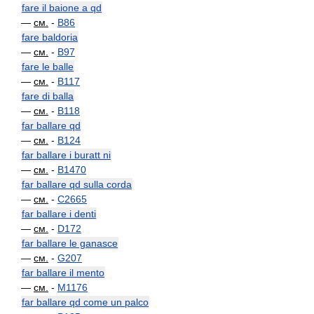
fare il baione a qd
—
см.
-
B86
fare baldoria
—
см.
-
B97
fare le balle
—
см.
-
B117
fare di balla
—
см.
-
B118
far ballare qd
—
см.
-
B124
far ballare i buratt ni
—
см.
-
B1470
far ballare qd sulla corda
—
см.
-
C2665
far ballare i denti
—
см.
-
D172
far ballare le ganasce
—
см.
-
G207
far ballare il mento
—
см.
-
M1176
far ballare qd come un palco