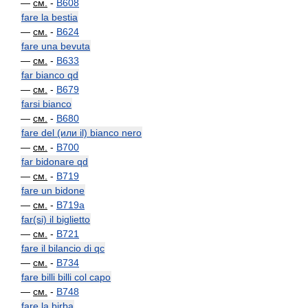
—
см.
-
B608
fare la bestia
—
см.
-
B624
fare una bevuta
—
см.
-
B633
far bianco qd
—
см.
-
B679
farsi bianco
—
см.
-
B680
fare del (или il) bianco nero
—
см.
-
B700
far bidonare qd
—
см.
-
B719
fare un bidone
—
см.
-
B719a
far(si) il biglietto
—
см.
-
B721
fare il bilancio di qc
—
см.
-
B734
fare billi billi col capo
—
см.
-
B748
fare la birba