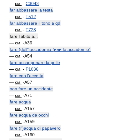
—
см.
-
C3043
far abbassare la testa
—
см.
-
T512
far abbassare il tono a qd
—
см.
-
T728
fare l'abito a...
—
см.
-A36
fare (dell')accademia (или le accademie)
—
см.
-A54
fare accapponare la pelle
—
см.
-
P1036
fare con l'accetta
—
см.
-A57
non fare un accidente
—
см.
-A71
fare acqua
—
см.
-A157
fare acqua da occhi
—
см.
-A159
fare (l')acqua di papavero
—
см.
-A160