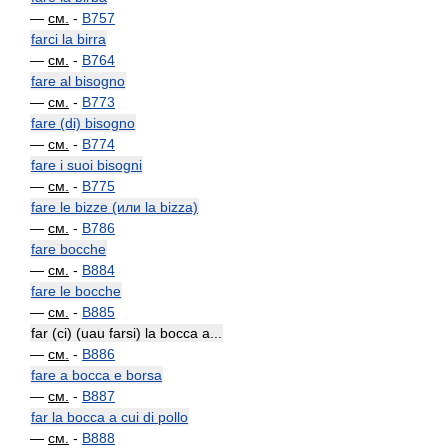
—
см.
-
B757
farci la birra
—
см.
-
B764
fare al bisogno
—
см.
-
B773
fare (di) bisogno
—
см.
-
B774
fare i suoi bisogni
—
см.
-
B775
fare le bizze (или la bizza)
—
см.
-
B786
fare bocche
—
см.
-
B884
fare le bocche
—
см.
-
B885
far (ci) (uau farsi) la bocca a...
—
см.
-
B886
fare a bocca e borsa
—
см.
-
B887
far la bocca a cui di pollo
—
см.
-
B888