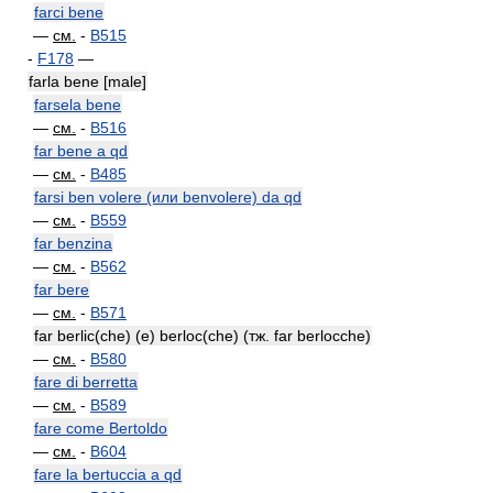
farci bene
—
см.
-
B515
-
F178
—
farla bene [male]
farsela bene
—
см.
-
B516
far bene a qd
—
см.
-
B485
farsi ben volere (или benvolere) da qd
—
см.
-
B559
far benzina
—
см.
-
B562
far bere
—
см.
-
B571
far berlic(che) (e) berloc(che) (тж. far berlocche)
—
см.
-
B580
fare di berretta
—
см.
-
B589
fare come Bertoldo
—
см.
-
B604
fare la bertuccia a qd