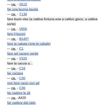
—
см.
-
S510
far una buona tavola
—
см.
-
T138
fare buon viso (a cattiva fortuna или a cattivo gioco, a cattiva
sorte)
—
см.
-
V658
fare il buzzo
—
см.
-
B1497
fare la cabala (или le cabale)
—
см.
-
C1
fare qd cacare verde
—
см.
-
V320
fare la caccia a...
—
см.
-
C16
far caciara
—
см.
-
C30
non fare cacio con qd
—
см.
-
C36
far cadere le ali
—
см.
-A420
far cadere dal cielo