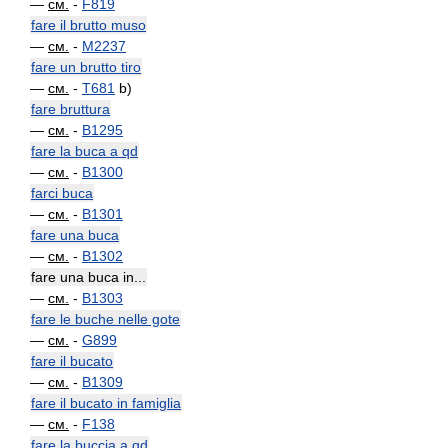
—
см.
-
F819
fare il brutto muso
—
см.
-
M2237
fare un brutto tiro
—
см.
-
T681
b)
fare bruttura
—
см.
-
B1295
fare la buca a qd
—
см.
-
B1300
farci buca
—
см.
-
B1301
fare una buca
—
см.
-
B1302
fare una buca in...
—
см.
-
B1303
fare le buche nelle gote
—
см.
-
G899
fare il bucato
—
см.
-
B1309
fare il bucato in famiglia
—
см.
-
F138
fare la buccia a qd