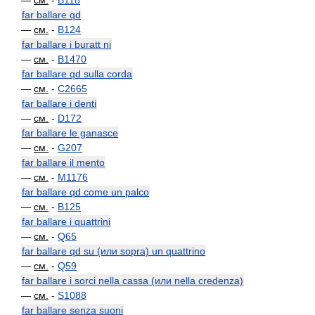
—
см.
-
B118
far ballare qd
—
см.
-
B124
far ballare i buratt ni
—
см.
-
B1470
far ballare qd sulla corda
—
см.
-
C2665
far ballare i denti
—
см.
-
D172
far ballare le ganasce
—
см.
-
G207
far ballare il mento
—
см.
-
M1176
far ballare qd come un palco
—
см.
-
B125
far ballare i quattrini
—
см.
-
Q65
far ballare qd su (или sopra) un quattrino
—
см.
-
Q59
far ballare i sorci nella cassa (или nella credenza)
—
см.
-
S1088
far ballare senza suoni