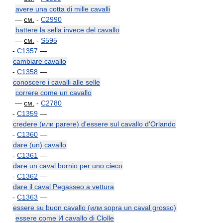
avere una cotta di mille cavalli
—
см.
-
C2990
battere la sella invece del cavallo
—
см.
-
S595
-
C1357
—
cambiare cavallo
-
C1358
—
conoscere i cavalli alle selle
correre come un cavallo
—
см.
-
C2780
-
C1359
—
credere (или parere) d'essere sul cavallo d'Orlando
-
C1360
—
dare (un) cavallo
-
C1361
—
dare un caval bornio per uno cieco
-
C1362
—
dare il caval Pegasseo a vettura
-
C1363
—
essere su buon cavallo (или sopra un caval grosso)
essere come И cavallo di Clolle