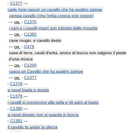
-
C1377
—
cade (или casca) un cavallo che ha quattro zampe
campa cavallo (che l'erba cresca или cresce)
—
см.
-
C1375
i cani e i cavalli magri son tribolati dalle mosche
—
см.
-
C1382
cane mogio, e cavallo desto
—
см.
-
C479
casa di terra, cavàl d'erba, amico di bocca non valgono il piede
d'una mosca
—
см.
-
C1200
casca un Cavallo che ha quattro zampe
—
см.
-
C1377
-
C1378
—
a caval biada e strada
-
C1379
—
i cavalli si conoscono alla sella e gli asini al basto
-
C1380
—
a caval donato non si guarda in bocca
-
C1381
—
il cavallo fa andar la sferza