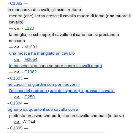
-
C1392
—
in mancanza di cavalli, gli asini trottano
mentre (che) l'erba cresce il cavallo muore di fame (или muore il
cavallo)
—
см.
-
E120
la moglie, lo schioppo, il cavallo e il cane non si prestano a
nessuno
—
см.
-
M1691
una mosca ha mangiato un cavallo
—
см.
-
M2054
le mosche si posano sempre sopra i cavalli magri
—
см.
-
C1382
-
C1393
—
né cavalli né giardini son per i poverini
l'occhio del padrone (или del signore) ingrassa il cavallo
—
см.
-
O250
-
C1394
—
ognuno sa quanto il suo cavallo corre
piuttosto un asino che porti, che un cavallo che butti (in terra)
—
см.
-A1244
-
C1395
—