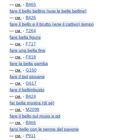
—
см.
-
B465
fare il bello bellino (или le belle belline)
—
см.
-
B426
fare il bello e il brutto (или il cattivo) tempo
—
см.
-
T264
fare bella figura
—
см.
-
F717
fare una bella fine
—
см.
-
F818
fare la bella gamba
—
см.
-
G150
fare il bel giovane
—
см.
-
G617
fare il bellimbusto
—
см.
-
B424
far bella mostra (di sé)
—
см.
-
M2098
fare il bello sul muso a qd
—
см.
-
B466
farsi bello con le penne del pavone
—
см.
-
P911