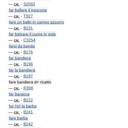
—
см.
-
S2092
far ballare il trescone
—
см.
-
T927
fare un ballo in campo azzurro
—
см.
-
B131
far balzare il cuore in gola
—
см.
-
C3254
farsi da banda
—
см.
-
B176
far bandiera
—
см.
-
B196
far la bandiera
—
см.
-
B197
fare bandiera d< ricatto
—
см.
-
R308
far baracca
—
см.
-
B222
far (si) la barba
—
см.
-
B241
fare barba
—
см.
-
B242