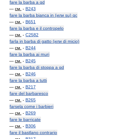
fare la barba a qd
—
см.
-
B243
fare la barba bianca in (или su) qc
—
см.
-
B651
fare la barba e il contropelo
—
см.
-
C2582
farla in barba di gatto (или di micio)
—
см.
-
B244
fare la barba ai muri
—
см.
-
B245
fare la barba di stoppa a qd
—
см.
-
B246
fare la barba a tutti
—
см.
-
B217
fare del barbaresco
—
см.
-
B265
farsela come i barbieri
—
см.
-
B269
fare le barricate
—
см.
-
B306
fare il bastlano contrario