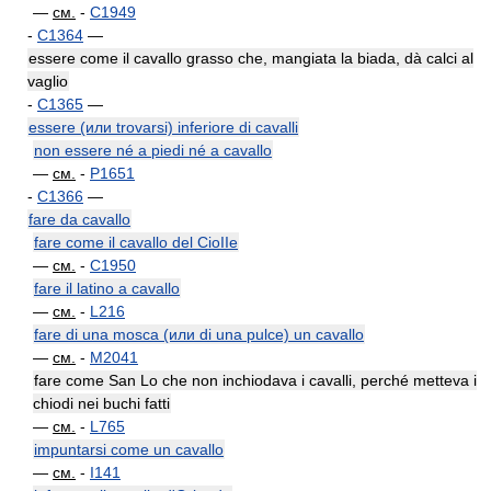
—
см.
-
C1949
-
C1364
—
essere come il cavallo grasso che, mangiata la biada, dà calci al
vaglio
-
C1365
—
essere (или trovarsi) inferiore di cavalli
non essere né a piedi né a cavallo
—
см.
-
P1651
-
C1366
—
fare da cavallo
fare come il cavallo del CioIIe
—
см.
-
C1950
fare il latino a cavallo
—
см.
-
L216
fare di una mosca (или di una pulce) un cavallo
—
см.
-
M2041
fare come San Lo che non inchiodava i cavalli, perché metteva i
chiodi nei buchi fatti
—
см.
-
L765
impuntarsi come un cavallo
—
см.
-
I141