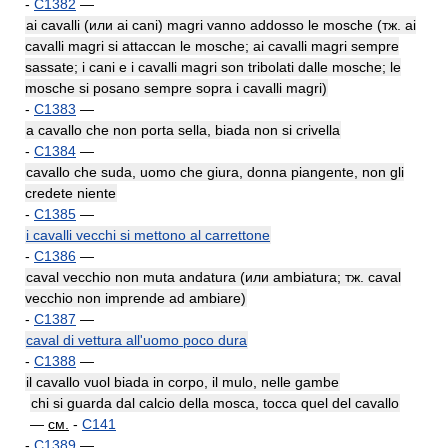
-
C1382
—
ai cavalli (или ai cani) magri vanno addosso le mosche (тж. ai
cavalli magri si attaccan le mosche; ai cavalli magri sempre
sassate; i cani e i cavalli magri son tribolati dalle mosche; le
mosche si posano sempre sopra i cavalli magri)
-
C1383
—
a cavallo che non porta sella, biada non si crivella
-
C1384
—
cavallo che suda, uomo che giura, donna piangente, non gli
credete niente
-
C1385
—
i cavalli vecchi si mettono al carrettone
-
C1386
—
caval vecchio non muta andatura (или ambiatura; тж. caval
vecchio non imprende ad ambiare)
-
C1387
—
caval di vettura all'uomo poco dura
-
C1388
—
il cavallo vuol biada in corpo, il mulo, nelle gambe
chi si guarda dal calcio della mosca, tocca quel del cavallo
—
см.
-
C141
-
C1389
—