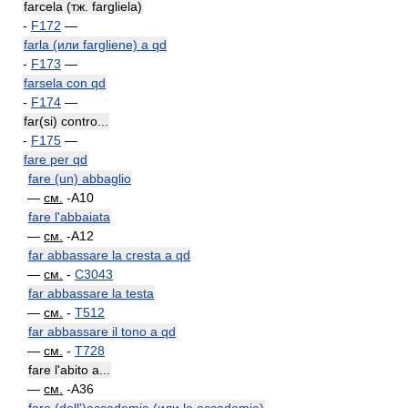
farcela (тж. fargliela)
-
F172
—
farla (или fargliene) a qd
-
F173
—
farsela con qd
-
F174
—
far(si) contro...
-
F175
—
fare per qd
fare (un) abbaglio
—
см.
-A10
fare l'abbaiata
—
см.
-A12
far abbassare la cresta a qd
—
см.
-
C3043
far abbassare la testa
—
см.
-
T512
far abbassare il tono a qd
—
см.
-
T728
fare l'abito a...
—
см.
-A36