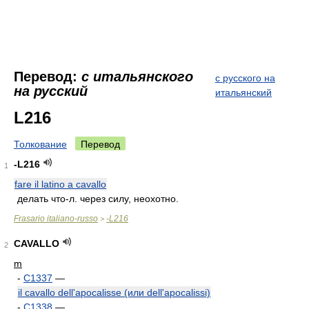
Перевод:
с итальянского
с русского на
на русский
итальянский
L216
Толкование
Перевод
-L216
1
fare il latino a cavallo
делать что-л. через силу, неохотно.
Frasario italiano-russo
-L216
>
CAVALLO
2
m
-
C1337
—
il cavallo dell'apocalisse (или dell'apocalissi)
-
C1338
—