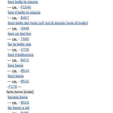
fare bella la piazza
—
см.
-
P1546
fare il bello in piazza
—
см.
-
B467
farsi bello del (или col) sol di agosto (или di luglio)
—
см.
-
S948
fare un bel tiro
—
см.
-
T680
far la bella vita
—
см.
-
V726
fare il bellumore
—
см.
-
B472
fare bene
—
см.
-
B514
farci bene
—
см.
-
B515
-
F178
—
farla bene [male]
farsela bene
—
см.
-
B516
far bene a qd