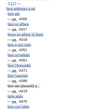
-
F177
—
farsi addosso a qd
fare afa
—
см.
-A306
fare un affare
—
см.
-A317
farne un affare di Stato
—
см.
-A318
fare a suo agio
—
см.
-A351
fare un'agliata
—
см.
-A361
fare l'Agnusdèi
—
см.
-A371
fare l'agresto
—
см.
-A388
fare ala (davanti) a...
—
см.
-A419
farla alida
—
см.
-A470
fare con l'alito