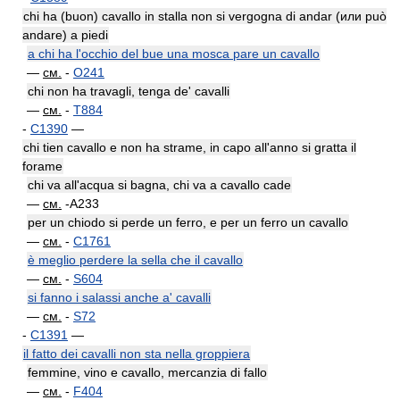
chi ha (buon) cavallo in stalla non si vergogna di andar (или può
andare) a piedi
a chi ha l'occhio del bue una mosca pare un cavallo
—
см.
-
O241
chi non ha travagli, tenga de' cavalli
—
см.
-
T884
-
C1390
—
chi tien cavallo e non ha strame, in capo all'anno si gratta il
forame
chi va all'acqua si bagna, chi va a cavallo cade
—
см.
-A233
per un chiodo si perde un ferro, e per un ferro un cavallo
—
см.
-
C1761
è meglio perdere la sella che il cavallo
—
см.
-
S604
si fanno i salassi anche a' cavalli
—
см.
-
S72
-
C1391
—
il fatto dei cavalli non sta nella groppiera
femmine, vino e cavallo, mercanzia di fallo
—
см.
-
F404