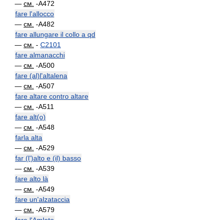
—
см.
-A472
fare l'allocco
—
см.
-A482
fare allungare il collo a qd
—
см.
-
C2101
fare almanacchi
—
см.
-A500
fare (al)l'altalena
—
см.
-A507
fare altare contro altare
—
см.
-A511
fare alt(o)
—
см.
-A548
farla alta
—
см.
-A529
far (l')alto e (il) basso
—
см.
-A539
fare alto là
—
см.
-A549
fare un'alzataccia
—
см.
-A579