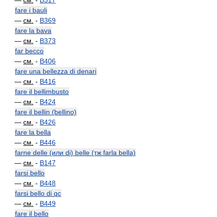
—
см.
-
B317
fare i bauli
—
см.
-
B369
fare la bava
—
см.
-
B373
far becco
—
см.
-
B406
fare una bellezza di denari
—
см.
-
B416
fare il bellimbusto
—
см.
-
B424
fare il bellin (bellino)
—
см.
-
B426
fare la bella
—
см.
-
B446
farne delle (или di) belle (тж farla bella)
—
см.
-
B147
farsi bello
—
см.
-
B448
farsi bello di qc
—
см.
-
B449
fare il bello