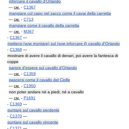
inforcare il cavallo d'Orlando
—
см.
-
C1367
mangiare col capo nel sacco come il cavai della carretta
—
см.
-
C713
mangiare come il cavallo della carretta
—
см.
-
M367
-
C1367
—
mettersi (или montare) sul (или inforcare il) cavallo d'Orlando
-
C1368
—
mostrare di avere il cavallo di denari, poi avere la fantesca di
coppe
parere d'essere sul cavallo d'Orlando
—
см.
-
C1359
pascersi come il cavallo del Ciolle
—
см.
-
C1950
non poter andare né a piedi, né a cavallo
—
см.
-
P1691
-
C1369
—
puntare sul cavallo perdente
-
C1370
—
puntare sul cavallo vincente
-
C1371
—