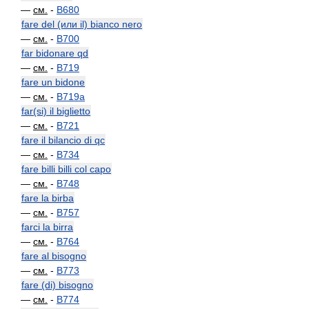
—
см.
-
B680
fare del (или il) bianco nero
—
см.
-
B700
far bidonare qd
—
см.
-
B719
fare un bidone
—
см.
-
B719a
far(si) il biglietto
—
см.
-
B721
fare il bilancio di qc
—
см.
-
B734
fare billi billi col capo
—
см.
-
B748
fare la birba
—
см.
-
B757
farci la birra
—
см.
-
B764
fare al bisogno
—
см.
-
B773
fare (di) bisogno
—
см.
-
B774