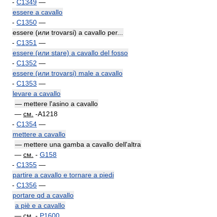
-
C1349
—
essere a cavallo
-
C1350
—
essere (или trovarsi) a cavallo per...
-
C1351
—
essere (или stare) a cavallo del fosso
-
C1352
—
essere (или trovarsi) male a cavallo
-
C1353
—
levare a cavallo
— mettere l'asino a cavallo
—
см.
-A1218
-
C1354
—
mettere a cavallo
— mettere una gamba a cavallo dell'altra
—
см.
-
G158
-
C1355
—
partire a cavallo e tornare a piedi
-
C1356
—
portare qd a cavallo
a piè e a cavallo
—
см.
-
P1600