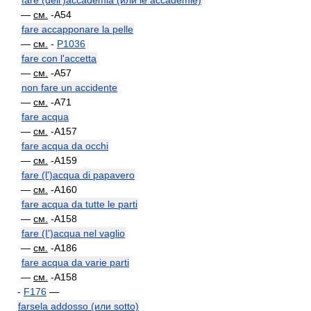
fare (dell')accademia (или le accademie)
—
см.
-A54
fare accapponare la pelle
—
см.
-
P1036
fare con l'accetta
—
см.
-A57
non fare un accidente
—
см.
-A71
fare acqua
—
см.
-A157
fare acqua da occhi
—
см.
-A159
fare (l')acqua di papavero
—
см.
-A160
fare acqua da tutte le parti
—
см.
-A158
fare (I')acqua nel vaglio
—
см.
-A186
fare acqua da varie parti
—
см.
-A158
-
F176
—
farsela addosso (или sotto)