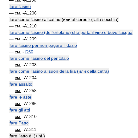
—
см.
-A1190
fare l'asino
—
см.
-A1206
fare come l'asino al catino (или al corbello, alla secchia)
—
см.
-A1210
fare come l'asino (dell'ortolano) che porta il vino e beve l'acqua
—
см.
-A1209
fare l'asino per non pagare il dazio
—
см.
-
D60
fare come l'asino del pentolaio
—
см.
-A1208
fare come l'asino al suon della lira (или della cetra)
—
см.
-A1204
fare assalto
—
см.
-A1258
fare le aste
—
см.
-A1286
fare gli atti
—
см.
-A1310
fare Patto
—
см.
-A1311
fare l'atto di (+inf.)