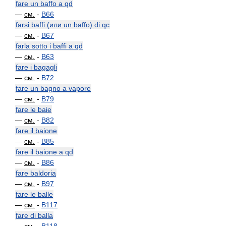
fare un baffo a qd
—
см.
-
B66
farsi baffi (или un baffo) di qc
—
см.
-
B67
farla sotto i baffi a qd
—
см.
-
B63
fare i bagagli
—
см.
-
B72
fare un bagno a vapore
—
см.
-
B79
fare le baie
—
см.
-
B82
fare il baione
—
см.
-
B85
fare il baione a qd
—
см.
-
B86
fare baldoria
—
см.
-
B97
fare le balle
—
см.
-
B117
fare di balla