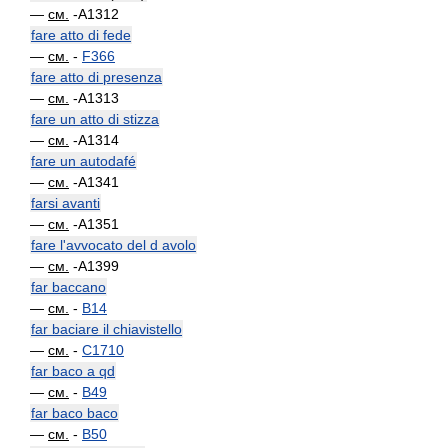
—
см.
-A1312
fare atto di fede
—
см.
-
F366
fare atto di presenza
—
см.
-A1313
fare un atto di stizza
—
см.
-A1314
fare un autodafé
—
см.
-A1341
farsi avanti
—
см.
-A1351
fare l'avvocato del d avolo
—
см.
-A1399
far baccano
—
см.
-
B14
far baciare il chiavistello
—
см.
-
C1710
far baco a qd
—
см.
-
B49
far baco baco
—
см.
-
B50