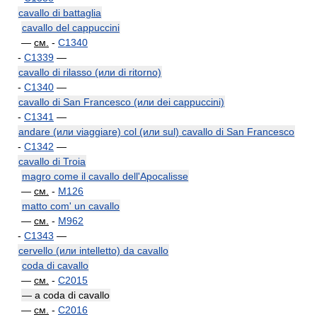
cavallo di battaglia
cavallo del cappuccini
—
см.
-
C1340
-
C1339
—
cavallo di rilasso (или di ritorno)
-
C1340
—
cavallo di San Francesco (или dei cappuccini)
-
C1341
—
andare (или viaggiare) col (или sul) cavallo di San Francesco
-
C1342
—
cavallo di Troia
magro come il cavallo dell'Apocalisse
—
см.
-
M126
matto com' un cavallo
—
см.
-
M962
-
C1343
—
cervello (или intelletto) da cavallo
coda di cavallo
—
см.
-
C2015
— a coda di cavallo
—
см.
-
C2016