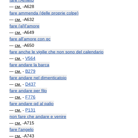
fare l'Amleto
—
см.
-A628
fare ammenda (delle proprie colpe)
—
см.
-A632
fare (al)l'amore
—
см.
-A649
fare all'amore con qc
—
см.
-A650
fare anche le vigilie che non sono del calendario
—
см.
-
V564
fare andare la barca
—
см.
-
B279
fare andare nel dimenticatoio
—
см.
-
D437
fare andare per filo
—
см.
-
F776
fare andare qd al palio
—
см.
-
P131
non fare che andare e venire
—
см.
-A715
fare l'angelo
—
см.
-A743