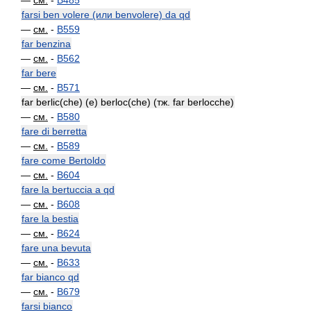
—
см.
-
B485
farsi ben volere (или benvolere) da qd
—
см.
-
B559
far benzina
—
см.
-
B562
far bere
—
см.
-
B571
far berlic(che) (e) berloc(che) (тж. far berlocche)
—
см.
-
B580
fare di berretta
—
см.
-
B589
fare come Bertoldo
—
см.
-
B604
fare la bertuccia a qd
—
см.
-
B608
fare la bestia
—
см.
-
B624
fare una bevuta
—
см.
-
B633
far bianco qd
—
см.
-
B679
farsi bianco