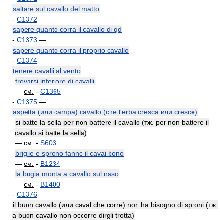
saltare sul cavallo del matto
-
C1372
—
sapere quanto corra il cavallo di qd
-
C1373
—
sapere quanto corra il proprio cavallo
-
C1374
—
tenere cavalli al vento
trovarsi inferiore di cavalli
—
см.
-
C1365
-
C1375
—
aspetta (или campa) cavallo (che l'erba cresca или cresce)
si batte la sella per non battere il cavallo (тж. per non battere il
cavallo si batte la sella)
—
см.
-
S603
briglie e sprono fanno il cavai bono
—
см.
-
B1234
la bugia monta a cavallo sul naso
—
см.
-
B1400
-
C1376
—
il buon cavallo (или caval che corre) non ha bisogno di sproni (тж.
a buon cavallo non occorre dirgli trotta)