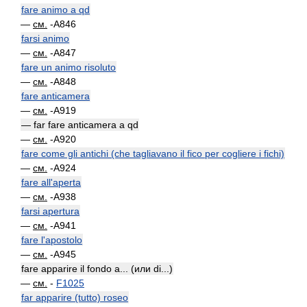
fare animo a qd
—
см.
-A846
farsi animo
—
см.
-A847
fare un animo risoluto
—
см.
-A848
fare anticamera
—
см.
-A919
— far fare anticamera a qd
—
см.
-A920
fare come gli antichi (che tagliavano il fico per cogliere i fichi)
—
см.
-A924
fare all'aperta
—
см.
-A938
farsi apertura
—
см.
-A941
fare l'apostolo
—
см.
-A945
fare apparire il fondo a... (или di...)
—
см.
-
F1025
far apparire (tutto) roseo