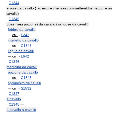
-
C1344
—
errore da cavallo (тж. errore che non commetterebbe neppure un
cavallo)
-
C1345
—
dose (или pozione) da cavallo (тж. dose da cavalli)
febbre da cavallo
—
см.
-
F342
intelletto da cavallo
—
см.
-
C1343
lingua da cavalli
—
см.
-
L642
-
C1346
—
medicina da cavalli
pozione da cavallo
—
см.
-
C1345
sproposito da cavalli
—
см.
-
S1532
-
C1347
—
a cavallo
-
C1348
—
a cavallo a cavallo