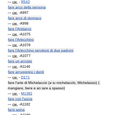
—
см.
-
R543
fare arco della persona
—
см.
-A997
fare arco di stomaco
—
см.
-A998
fare l'Aristarco
—
см.
-A1075
fare l'Arlecchino
—
см.
-A1076
fare l'Arlecchino servitore di due padroni
—
см.
-A1077
fare un arrosto
—
см.
-A1146
fare arrugginire i denti
—
см.
-
D171
fare l'arte di Michelaccio (и iu michelacclo, Michelasso) (:
mangiare, bere e an iare a spasso)
—
см.
-
M1382
fare con l'ascia
—
см.
-A1182
farsi asina