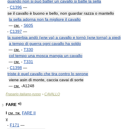
quando non si può batter un cavallo si batte la sella
-
C1396
—
se il cavallo è buono e bello, non guardar razza o mantello
la sella adorna non fa migliore il cavallo
—
см.
-
S605
-
C1397
—
la superbia andò (или va) a cavallo e tornò (или torna) a piedi
a tempo di guerra ogni cavallo ha soldo
—
см.
-
T330
col tempo una mosca mangia un cavallo
—
см.
-
T331
-
C1398
—
triste è quel cavallo che tira contro lo sprone
viene asin di monte, caccia cavai di sorte
—
см.
-A1248
Frasario italiano-russo
CAVALLO
>
FARE
3
I
см. тж.
FARE II
v
-
F171
—