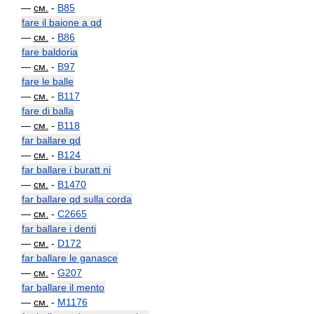
—
см.
-
B85
fare il baione a qd
—
см.
-
B86
fare baldoria
—
см.
-
B97
fare le balle
—
см.
-
B117
fare di balla
—
см.
-
B118
far ballare qd
—
см.
-
B124
far ballare i buratt ni
—
см.
-
B1470
far ballare qd sulla corda
—
см.
-
C2665
far ballare i denti
—
см.
-
D172
far ballare le ganasce
—
см.
-
G207
far ballare il mento
—
см.
-
M1176