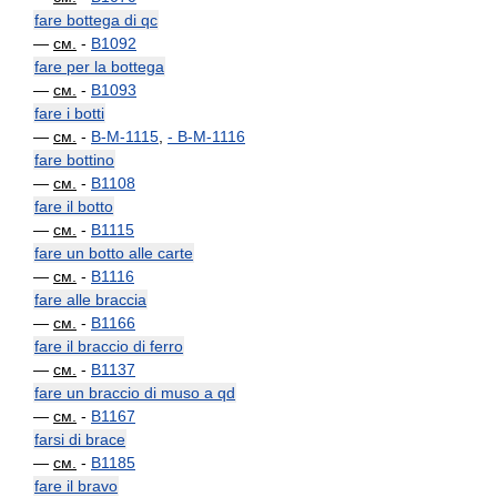
fare bottega di qc
—
см.
-
B1092
fare per la bottega
—
см.
-
B1093
fare i botti
—
см.
-
B-M-1115
,
-
B-M-1116
fare bottino
—
см.
-
B1108
fare il botto
—
см.
-
B1115
fare un botto alle carte
—
см.
-
B1116
fare alle braccia
—
см.
-
B1166
fare il braccio di ferro
—
см.
-
B1137
fare un braccio di muso a qd
—
см.
-
B1167
farsi di brace
—
см.
-
B1185
fare il bravo