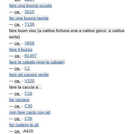
fare una buona scuola
—
см.
-
S510
far una buona tavola
—
см.
-
T138
fare buon viso (a cattiva fortuna или a cattivo gioco, a cattiva
sorte)
—
см.
-
V658
fare il buzzo
—
см.
-
B1497
fare la cabala (или le cabale)
—
см.
-
C1
fare qd cacare verde
—
см.
-
V320
fare la caccia a...
—
см.
-
C16
far caciara
—
см.
-
C30
non fare cacio con qd
—
см.
-
C36
far cadere le ali
—
см.
-A420