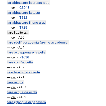
far abbassare la cresta a qd
—
см.
-
C3043
far abbassare la testa
—
см.
-
T512
far abbassare il tono a qd
—
см.
-
T728
fare l'abito a...
—
см.
-A36
fare (dell')accademia (или le accademie)
—
см.
-A54
fare accapponare la pelle
—
см.
-
P1036
fare con l'accetta
—
см.
-A57
non fare un accidente
—
см.
-A71
fare acqua
—
см.
-A157
fare acqua da occhi
—
см.
-A159
fare (l')acqua di papavero