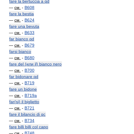
fare la bertuccia a qd
—
см.
-
B608
fare la bestia
—
см.
-
B624
fare una bevuta
—
см.
-
B633
far bianco qd
—
см.
-
B679
farsi bianco
—
см.
-
B680
fare del (или il) bianco nero
—
см.
-
B700
far bidonare qd
—
см.
-
B719
fare un bidone
—
см.
-
B719a
far(si) il biglietto
—
см.
-
B721
fare il bilancio di qc
—
см.
-
B734
fare billi billi col capo
—
см.
-
B748