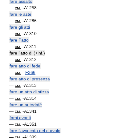
fare assalto
—
см.
-A1258
fare le aste
—
см.
-A1286
fare gli atti
—
см.
-A1310
fare Patto
—
см.
-A1311
fare l'atto di (+inf.)
—
см.
-A1312
fare atto di fede
—
см.
-
F366
fare atto di presenza
—
см.
-A1313
fare un atto di stizza
—
см.
-A1314
fare un autodafé
—
см.
-A1341
farsi avanti
—
см.
-A1351
fare l'avvocato del d avolo
—
см.
-A1399