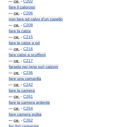
—
см.
-
C202
fare il caloroso
—
см.
-
C206
non fare qd calvo d'un capello
—
см.
-
C208
fare la calza
—
см.
-
C215
fare le calze a qd
—
см.
-
C216
fare calze a scuffioni
—
см.
-
C217
farsela nei (или sui) calzoni
—
см.
-
C236
fare una camarilla
—
см.
-
C242
fare la camera
—
см.
-
C261
fare la camera ardente
—
см.
-
C254
fare camera pulita
—
см.
-
C262
far (la) camerata