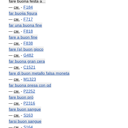
fare buona festa a...
—
см.
-
F184
far buojia figura
—
см.
-
F717
far una buona fine
—
см.
-
F818
fare a buon fine
—
см.
-
F838
fare (a) buon gioco
—
см.
-
G482
far buona gran cera
—
см.
-
C1521
fare di buon metallo falsa moneta
—
см.
-
M1323
far buona presa con qd
—
см.
-
P2252
fare buon prò
—
см.
-
P2316
fare buon sangue
—
см.
-
S163
farsi buon sangue
—
см.
-
S164