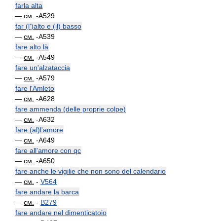
farla alta
—
см.
-A529
far (l')alto e (il) basso
—
см.
-A539
fare alto là
—
см.
-A549
fare un'alzataccia
—
см.
-A579
fare l'Amleto
—
см.
-A628
fare ammenda (delle proprie colpe)
—
см.
-A632
fare (al)l'amore
—
см.
-A649
fare all'amore con qc
—
см.
-A650
fare anche le vigilie che non sono del calendario
—
см.
-
V564
fare andare la barca
—
см.
-
B279
fare andare nel dimenticatoio