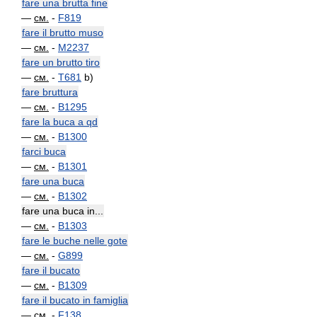
fare una brutta fine
—
см.
-
F819
fare il brutto muso
—
см.
-
M2237
fare un brutto tiro
—
см.
-
T681
b)
fare bruttura
—
см.
-
B1295
fare la buca a qd
—
см.
-
B1300
farci buca
—
см.
-
B1301
fare una buca
—
см.
-
B1302
fare una buca in...
—
см.
-
B1303
fare le buche nelle gote
—
см.
-
G899
fare il bucato
—
см.
-
B1309
fare il bucato in famiglia
—
см.
-
F138