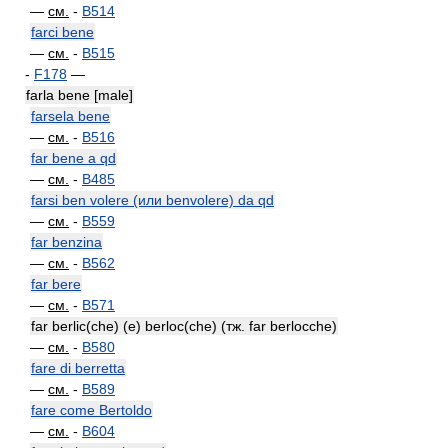
—
см.
-
B514
farci bene
—
см.
-
B515
-
F178
—
farla bene [male]
farsela bene
—
см.
-
B516
far bene a qd
—
см.
-
B485
farsi ben volere (или benvolere) da qd
—
см.
-
B559
far benzina
—
см.
-
B562
far bere
—
см.
-
B571
far berlic(che) (e) berloc(che) (тж. far berlocche)
—
см.
-
B580
fare di berretta
—
см.
-
B589
fare come Bertoldo
—
см.
-
B604