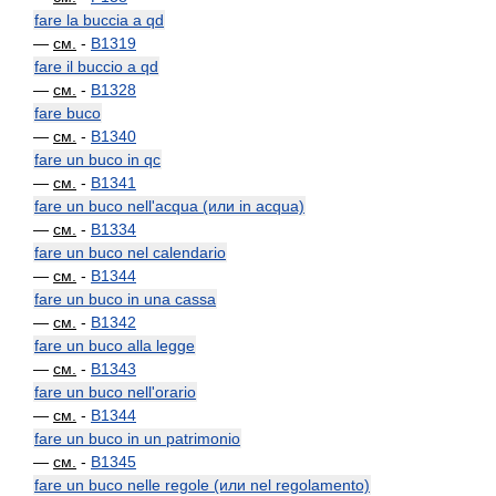
fare la buccia a qd
—
см.
-
B1319
fare il buccio a qd
—
см.
-
B1328
fare buco
—
см.
-
B1340
fare un buco in qc
—
см.
-
B1341
fare un buco nell'acqua (или in acqua)
—
см.
-
B1334
fare un buco nel calendario
—
см.
-
B1344
fare un buco in una cassa
—
см.
-
B1342
fare un buco alla legge
—
см.
-
B1343
fare un buco nell'orario
—
см.
-
B1344
fare un buco in un patrimonio
—
см.
-
B1345
fare un buco nelle regole (или nel regolamento)