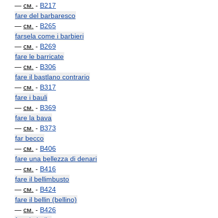
—
см.
-
B217
fare del barbaresco
—
см.
-
B265
farsela come i barbieri
—
см.
-
B269
fare le barricate
—
см.
-
B306
fare il bastlano contrario
—
см.
-
B317
fare i bauli
—
см.
-
B369
fare la bava
—
см.
-
B373
far becco
—
см.
-
B406
fare una bellezza di denari
—
см.
-
B416
fare il bellimbusto
—
см.
-
B424
fare il bellin (bellino)
—
см.
-
B426