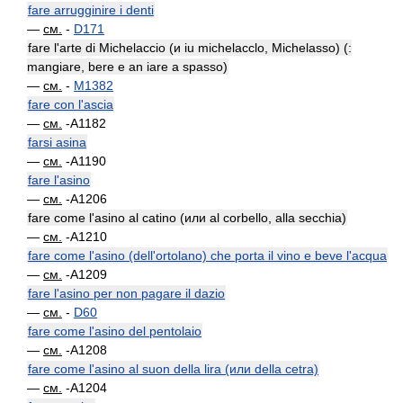
fare arrugginire i denti
—
см.
-
D171
fare l'arte di Michelaccio (и iu michelacclo, Michelasso) (:
mangiare, bere e an iare a spasso)
—
см.
-
M1382
fare con l'ascia
—
см.
-A1182
farsi asina
—
см.
-A1190
fare l'asino
—
см.
-A1206
fare come l'asino al catino (или al corbello, alla secchia)
—
см.
-A1210
fare come l'asino (dell'ortolano) che porta il vino e beve l'acqua
—
см.
-A1209
fare l'asino per non pagare il dazio
—
см.
-
D60
fare come l'asino del pentolaio
—
см.
-A1208
fare come l'asino al suon della lira (или della cetra)
—
см.
-A1204