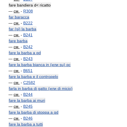
fare bandiera d< ricatto
—
см.
-
R308
far baracca
—
см.
-
B222
far (si) la barba
—
см.
-
B241
fare barba
—
см.
-
B242
fare la barba a qd
—
см.
-
B243
fare la barba bianca in (или su) qc
—
см.
-
B651
fare la barba e il contropelo
—
см.
-
C2582
farla in barba di gatto (или di micio)
—
см.
-
B244
fare la barba ai muri
—
см.
-
B245
fare la barba di stoppa a qd
—
см.
-
B246
fare la barba a tutti