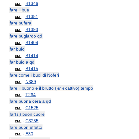
—
см.
-
B1346
fare il bue
—
см.
-
B1381
fare bufera
—
см.
-
B1393
fare bugiardo qd
—
см.
-
B1404
far buio
—
см.
-
B1414
far buio a qd
—
см.
-
B1415
fare come i buoi di Noferi
—
см.
-
N389
fare il buono e il brutto (или cattivo) tempo
—
см.
-
T264
fare buona cera a qd
—
см.
-
C1525
far(si) buon cuore
—
см.
-
C3255
fare buon effetto
—
см.
-
E30