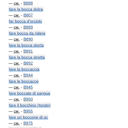
—
см.
-
B888
fare la bocca dolce
—
см.
-
B807
far bocca d'orciolo
—
см.
-
B889
fare bocca da ridere
—
см.
-
B890
fare la bocca storta
—
см.
-
B891
fare la bocca stretta
—
см.
-
B892
fare la boccaccia
—
см.
-
B944
fare le boccacce
—
см.
-
B945
fare boccate di sangue
—
см.
-
B950
fare il bocchino (tondo)
—
см.
-
B955
fare un boccone di qc
—
см.
-
B975