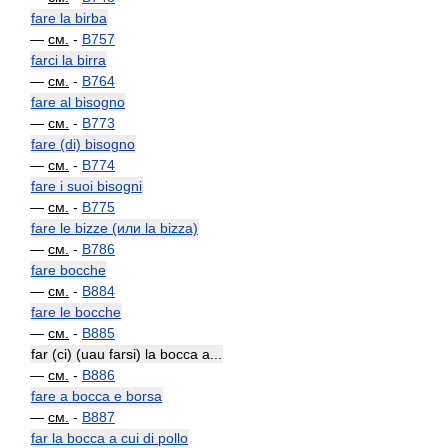
fare la birba
—
см.
-
B757
farci la birra
—
см.
-
B764
fare al bisogno
—
см.
-
B773
fare (di) bisogno
—
см.
-
B774
fare i suoi bisogni
—
см.
-
B775
fare le bizze (или la bizza)
—
см.
-
B786
fare bocche
—
см.
-
B884
fare le bocche
—
см.
-
B885
far (ci) (uau farsi) la bocca a...
—
см.
-
B886
fare a bocca e borsa
—
см.
-
B887
far la bocca a cui di pollo