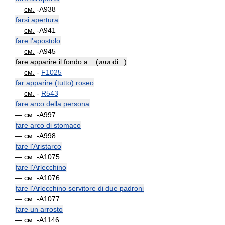
—
см.
-A938
farsi apertura
—
см.
-A941
fare l'apostolo
—
см.
-A945
fare apparire il fondo a... (или di...)
—
см.
-
F1025
far apparire (tutto) roseo
—
см.
-
R543
fare arco della persona
—
см.
-A997
fare arco di stomaco
—
см.
-A998
fare l'Aristarco
—
см.
-A1075
fare l'Arlecchino
—
см.
-A1076
fare l'Arlecchino servitore di due padroni
—
см.
-A1077
fare un arrosto
—
см.
-A1146