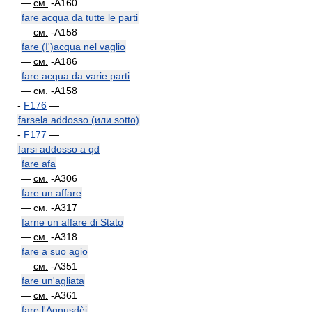
—
см.
-A160
fare acqua da tutte le parti
—
см.
-A158
fare (I')acqua nel vaglio
—
см.
-A186
fare acqua da varie parti
—
см.
-A158
-
F176
—
farsela addosso (или sotto)
-
F177
—
farsi addosso a qd
fare afa
—
см.
-A306
fare un affare
—
см.
-A317
farne un affare di Stato
—
см.
-A318
fare a suo agio
—
см.
-A351
fare un'agliata
—
см.
-A361
fare l'Agnusdèi