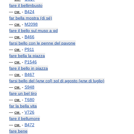
fare il bellimbusto
—
см.
-
B424
far bella mostra (di sé)
—
см.
-
M2098
fare il bello sul muso a qd
—
см.
-
B466
farsi bello con le penne del pavone
—
см.
-
P911
fare bella la piazza
—
см.
-
P1546
fare il bello in piazza
—
см.
-
B467
farsi bello del (или col) sol di agosto (или di luglio)
—
см.
-
S948
fare un bel tiro
—
см.
-
T680
far la bella vita
—
см.
-
V726
fare il bellumore
—
см.
-
B472
fare bene