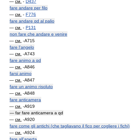
—
см.
-
D437
fare andare per filo
—
см.
-
F776
fare andare qd al palio
—
см.
-
P131
non fare che andare e venire
—
см.
-A715
fare l'angelo
—
см.
-A743
fare animo a qd
—
см.
-A846
farsi animo
—
см.
-A847
fare un animo risoluto
—
см.
-A848
fare anticamera
—
см.
-A919
— far fare anticamera a qd
—
см.
-A920
fare come gli antichi (che tagliavano il fico per cogliere i fichi)
—
см.
-A924
fare all'aperta