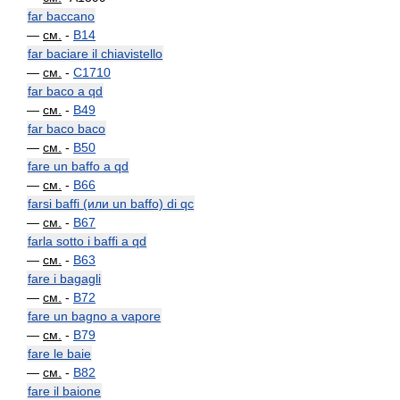
far baccano
—
см.
-
B14
far baciare il chiavistello
—
см.
-
C1710
far baco a qd
—
см.
-
B49
far baco baco
—
см.
-
B50
fare un baffo a qd
—
см.
-
B66
farsi baffi (или un baffo) di qc
—
см.
-
B67
farla sotto i baffi a qd
—
см.
-
B63
fare i bagagli
—
см.
-
B72
fare un bagno a vapore
—
см.
-
B79
fare le baie
—
см.
-
B82
fare il baione