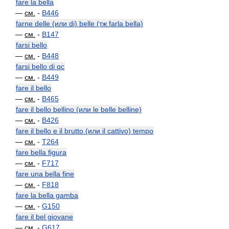
fare la bella
—
см.
-
B446
farne delle (или di) belle (тж farla bella)
—
см.
-
B147
farsi bello
—
см.
-
B448
farsi bello di qc
—
см.
-
B449
fare il bello
—
см.
-
B465
fare il bello bellino (или le belle belline)
—
см.
-
B426
fare il bello e il brutto (или il cattivo) tempo
—
см.
-
T264
fare bella figura
—
см.
-
F717
fare una bella fine
—
см.
-
F818
fare la bella gamba
—
см.
-
G150
fare il bel giovane
—
см.
-
G617