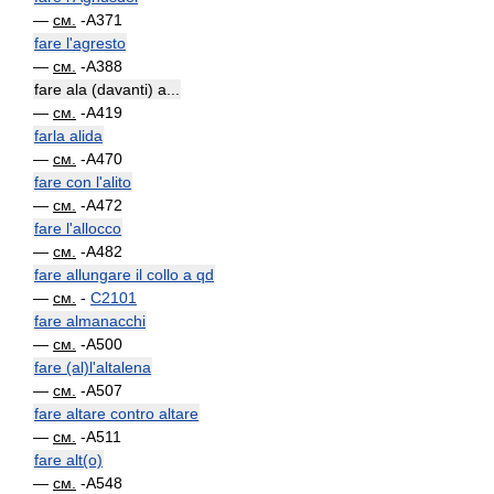
—
см.
-A371
fare l'agresto
—
см.
-A388
fare ala (davanti) a...
—
см.
-A419
farla alida
—
см.
-A470
fare con l'alito
—
см.
-A472
fare l'allocco
—
см.
-A482
fare allungare il collo a qd
—
см.
-
C2101
fare almanacchi
—
см.
-A500
fare (al)l'altalena
—
см.
-A507
fare altare contro altare
—
см.
-A511
fare alt(o)
—
см.
-A548