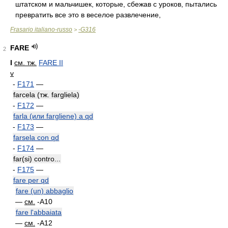
штатском и мальчишек, которые, сбежав с уроков, пытались
превратить все это в веселое развлечение,
Frasario italiano-russo
-G316
>
FARE
2
I
см. тж.
FARE II
v
-
F171
—
farcela (тж. fargliela)
-
F172
—
farla (или fargliene) a qd
-
F173
—
farsela con qd
-
F174
—
far(si) contro...
-
F175
—
fare per qd
fare (un) abbaglio
—
см.
-A10
fare l'abbaiata
—
см.
-A12