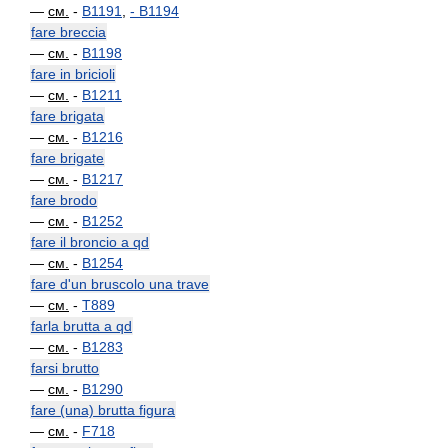
—
см.
-
B1191
,
-
B1194
fare breccia
—
см.
-
B1198
fare in bricioli
—
см.
-
B1211
fare brigata
—
см.
-
B1216
fare brigate
—
см.
-
B1217
fare brodo
—
см.
-
B1252
fare il broncio a qd
—
см.
-
B1254
fare d'un bruscolo una trave
—
см.
-
T889
farla brutta a qd
—
см.
-
B1283
farsi brutto
—
см.
-
B1290
fare (una) brutta figura
—
см.
-
F718