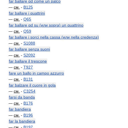
far ballare qd come un palco
—
см.
-
B125
far ballare i quattrini
—
см.
-
Q65
far ballare qd su (или sopra) un quattrino
—
см.
-
Q59
far ballare i sorci nella cassa (или nella credenza)
—
см.
-
S1088
far ballare senza suoni
—
см.
-
S2092
far ballare il trescone
—
см.
-
T927
fare un ballo in campo azzurro
—
см.
-
B131
far balzare il cuore in gola
—
см.
-
C3254
farsi da banda
—
см.
-
B176
far bandiera
—
см.
-
B196
far la bandiera
—
см.
-
B197