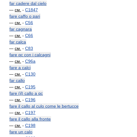
far cadere dal cielo
—
см.
-
C1847
fare caffo o pari
—
см.
-
C56
far cagnara
—
см.
-
C66
far calca
—
см.
-
C83
fare qc con i calcagni
—
см.
-
C96a
fare a calci
—
см.
-
C130
far callo
—
см.
-
C195
fare (il) callo a qc
—
см.
-
C196
fare il callo al culo come le bertucce
—
см.
-
C197
fare il callo alla fronte
—
см.
-
C198
fare un calo