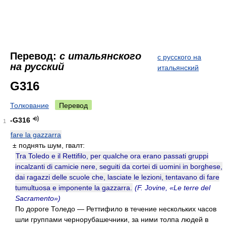
Перевод:
с итальянского
с русского на
на русский
итальянский
G316
Толкование
Перевод
-G316
1
fare la gazzarra
± поднять шум, гвалт:
Tra Toledo e il Rettifilo, per qualche ora erano passati gruppi
incalzanti di camicie nere, seguiti da cortei di uomini in borghese,
dai ragazzi delle scuole che, lasciate le lezioni, tentavano di fare
tumultuosa e imponente la gazzarra.
(F. Jovine, «Le terre del
Sacramento»)
По дороге Толедо — Реттифило в течение нескольких часов
шли группами чернорубашечники, за ними толпа людей в