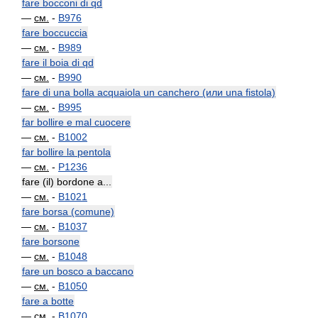
fare bocconi di qd
—
см.
-
B976
fare boccuccia
—
см.
-
B989
fare il boia di qd
—
см.
-
B990
fare di una bolla acquaiola un canchero (или una fistola)
—
см.
-
B995
far bollire e mal cuocere
—
см.
-
B1002
far bollire la pentola
—
см.
-
P1236
fare (il) bordone a...
—
см.
-
B1021
fare borsa (comune)
—
см.
-
B1037
fare borsone
—
см.
-
B1048
fare un bosco a baccano
—
см.
-
B1050
fare a botte
—
см.
-
B1070