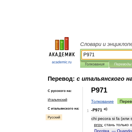
Словари и энциклоп
academic.ru
Толкования
Переводы
Перевод:
с итальянского на
P971
С русского на:
Итальянский
Толкование
Перев
С итальянского на:
-
P971
1
Русский
chi
pecora
si
fa
(
или
s
prov
.
стань
только
Dorotea
. —
Quando