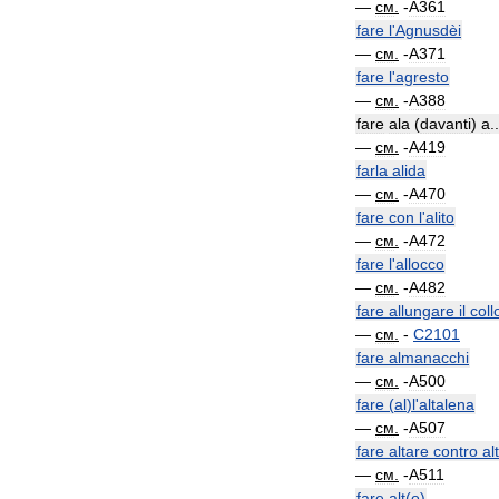
—
см
.
-
A361
fare
l
'
Agnusdèi
—
см
.
-
A371
fare
l
'
agresto
—
см
.
-
A388
fare
ala
(
davanti
)
a
..
—
см
.
-
A419
farla
alida
—
см
.
-
A470
fare
con
l
'
alito
—
см
.
-
A472
fare
l
'
allocco
—
см
.
-
A482
fare
allungare
il
coll
—
см
.
-
C2101
fare
almanacchi
—
см
.
-
A500
fare
(
al
)
l
'
altalena
—
см
.
-
A507
fare
altare
contro
al
—
см
.
-
A511
fare
alt
(
o
)