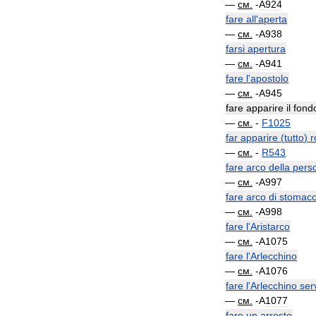
—
см
.
-
A924
fare
all
'
aperta
—
см
.
-
A938
farsi
apertura
—
см
.
-
A941
fare
l
'
apostolo
—
см
.
-
A945
fare
apparire
il
fond
—
см
.
-
F1025
far
apparire
(
tutto
)
r
—
см
.
-
R543
fare
arco
della
pers
—
см
.
-
A997
fare
arco
di
stomac
—
см
.
-
A998
fare
l
'
Aristarco
—
см
.
-
A1075
fare
l
'
Arlecchino
—
см
.
-
A1076
fare
l
'
Arlecchino
ser
—
см
.
-
A1077
fare
un
arrosto