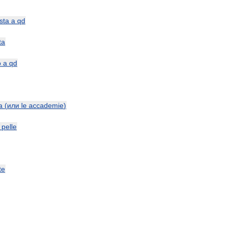
sta
a
qd
ta
o
a
qd
a
(
или
le
accademie
)
pelle
te