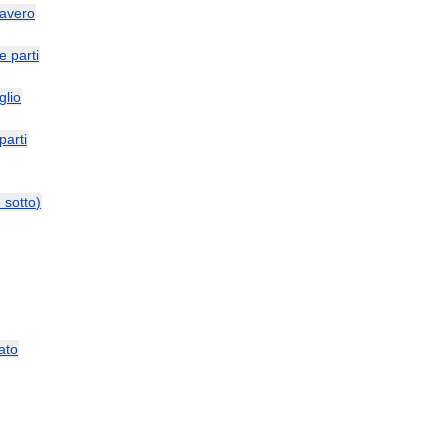
avero
le
parti
glio
parti
и
sotto
)
ato