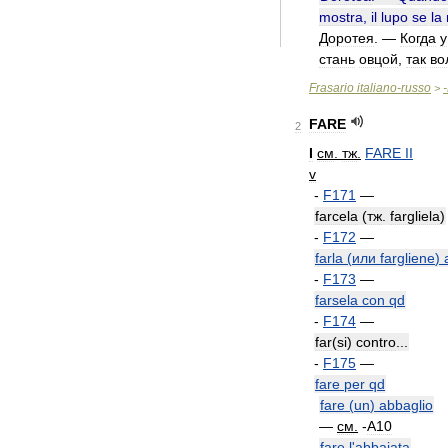
mostra
,
il
lupo
se
la
Доротея
. —
Когда
у
стань
овцой
,
так
во
Frasario
italiano
-
russo
-
>
FARE
2
I
см
.
тж
.
FARE
II
v
-
F171
—
farcela
(
тж
.
fargliela
)
-
F172
—
farla
(
или
fargliene
)
-
F173
—
farsela
con
qd
-
F174
—
far
(
si
)
contro
...
-
F175
—
fare
per
qd
fare
(
un
)
abbaglio
—
см
.
-
A10
fare
l
'
abbaiata