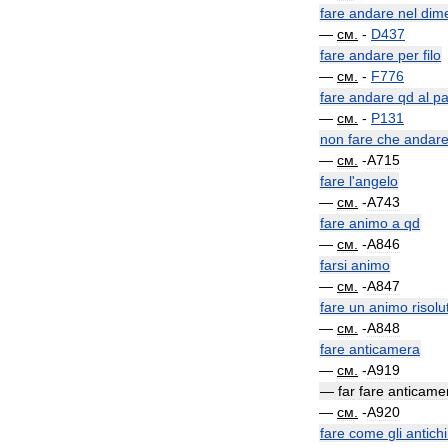
fare
andare
nel
dime
—
см
.
-
D437
fare
andare
per
filo
—
см
.
-
F776
fare
andare
qd
al
pa
—
см
.
-
P131
non
fare
che
andar
—
см
.
-
A715
fare
l
'
angelo
—
см
.
-
A743
fare
animo
a
qd
—
см
.
-
A846
farsi
animo
—
см
.
-
A847
fare
un
animo
risolu
—
см
.
-
A848
fare
anticamera
—
см
.
-
A919
—
far
fare
anticame
—
см
.
-
A920
fare
come
gli
antichi