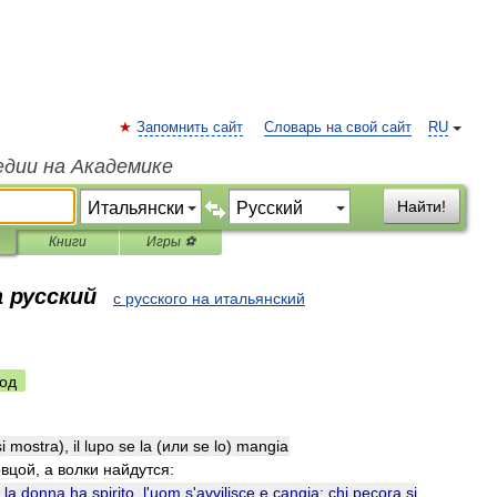
Запомнить сайт
Словарь на свой сайт
RU
едии на Академике
Найти!
Книги
Игры ⚽
 русский
с русского на итальянский
од
i
mostra
),
il
lupo
se
la
(
или
se
lo
)
mangia
овцой
,
а
волки
найдутся:
la
donna
ha
spirito
,
l
'
uom
s
'
avvilisce
e
cangia:
chi
pecora
si