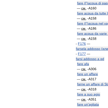
fare
(
l
')
acqua
di
pap
—
см
.
-
A160
fare
acqua
da
tutte
—
см
.
-
A158
fare
(
I
')
acqua
nel
va
—
см
.
-
A186
fare
acqua
da
varie
—
см
.
-
A158
-
F176
—
farsela
addosso
(
ил
-
F177
—
farsi
addosso
a
qd
fare
afa
—
см
.
-
A306
fare
un
affare
—
см
.
-
A317
farne
un
affare
di
St
—
см
.
-
A318
fare
a
suo
agio
—
см
.
-
A351
fare
un
'
agliata