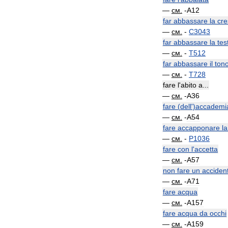
—
см
.
-
A12
far
abbassare
la
cre
—
см
.
-
C3043
far
abbassare
la
tes
—
см
.
-
T512
far
abbassare
il
ton
—
см
.
-
T728
fare
l
'
abito
a
...
—
см
.
-
A36
fare
(
dell
')
accademi
—
см
.
-
A54
fare
accapponare
la
—
см
.
-
P1036
fare
con
l
'
accetta
—
см
.
-
A57
non
fare
un
acciden
—
см
.
-
A71
fare
acqua
—
см
.
-
A157
fare
acqua
da
occhi
—
см
.
-
A159