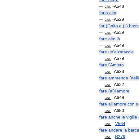
—
см
.
-
A548
farla
alta
—
см
.
-
A529
far
(
l
')
alto
e
(
il
)
bass
—
см
.
-
A539
fare
alto
là
—
см
.
-
A549
fare
un
'
alzataccia
—
см
.
-
A579
fare
l
'
Amleto
—
см
.
-
A628
fare
ammenda
(
dell
—
см
.
-
A632
fare
(
al
)
l
'
amore
—
см
.
-
A649
fare
all
'
amore
con
q
—
см
.
-
A650
fare
anche
le
vigilie
—
см
.
-
V564
fare
andare
la
barc
—
см
.
-
B279