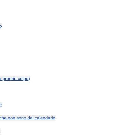
o
e
proprie
colpe
)
c
che
non
sono
del
calendario
a