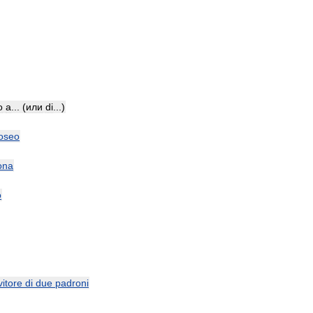
o
a
... (
или
di
...)
oseo
ona
o
vitore
di
due
padroni