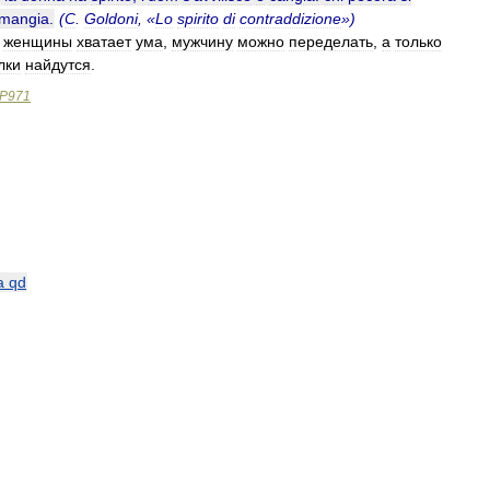
mangia
.
(
C
.
Goldoni
, «
Lo
spirito
di
contraddizione
»)
женщины
хватает
ума
,
мужчину
можно
переделать
,
а
только
лки
найдутся
.
P971
a
qd