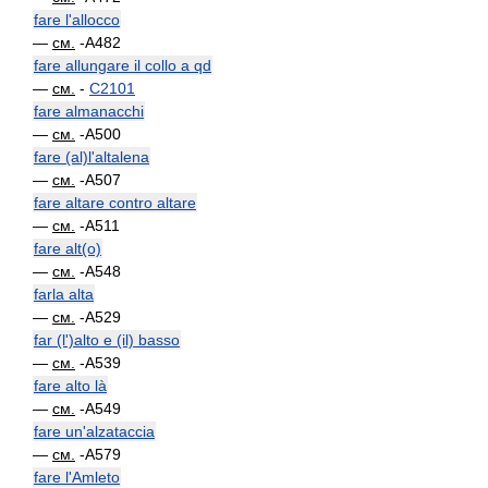
fare l'allocco
—
см.
-A482
fare allungare il collo a qd
—
см.
-
C2101
fare almanacchi
—
см.
-A500
fare (al)l'altalena
—
см.
-A507
fare altare contro altare
—
см.
-A511
fare alt(o)
—
см.
-A548
farla alta
—
см.
-A529
far (l')alto e (il) basso
—
см.
-A539
fare alto là
—
см.
-A549
fare un'alzataccia
—
см.
-A579
fare l'Amleto