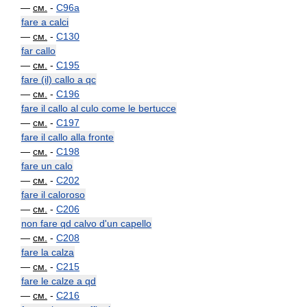
—
см.
-
C96a
fare a calci
—
см.
-
C130
far callo
—
см.
-
C195
fare (il) callo a qc
—
см.
-
C196
fare il callo al culo come le bertucce
—
см.
-
C197
fare il callo alla fronte
—
см.
-
C198
fare un calo
—
см.
-
C202
fare il caloroso
—
см.
-
C206
non fare qd calvo d'un capello
—
см.
-
C208
fare la calza
—
см.
-
C215
fare le calze a qd
—
см.
-
C216