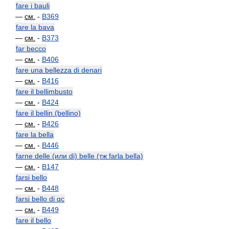
fare i bauli
—
см.
-
B369
fare la bava
—
см.
-
B373
far becco
—
см.
-
B406
fare una bellezza di denari
—
см.
-
B416
fare il bellimbusto
—
см.
-
B424
fare il bellin (bellino)
—
см.
-
B426
fare la bella
—
см.
-
B446
farne delle (или di) belle (тж farla bella)
—
см.
-
B147
farsi bello
—
см.
-
B448
farsi bello di qc
—
см.
-
B449
fare il bello