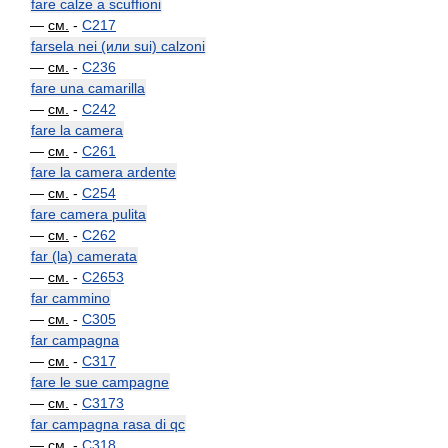
fare calze a scuffioni
—
см.
-
C217
farsela nei (или sui) calzoni
—
см.
-
C236
fare una camarilla
—
см.
-
C242
fare la camera
—
см.
-
C261
fare la camera ardente
—
см.
-
C254
fare camera pulita
—
см.
-
C262
far (la) camerata
—
см.
-
C2653
far cammino
—
см.
-
C305
far campagna
—
см.
-
C317
fare le sue campagne
—
см.
-
C3173
far campagna rasa di qc
—
см.
-
C318