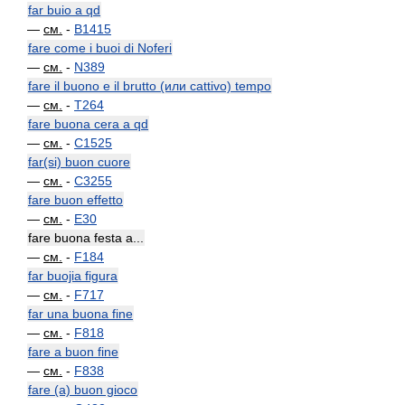
far buio a qd
—
см.
-
B1415
fare come i buoi di Noferi
—
см.
-
N389
fare il buono e il brutto (или cattivo) tempo
—
см.
-
T264
fare buona cera a qd
—
см.
-
C1525
far(si) buon cuore
—
см.
-
C3255
fare buon effetto
—
см.
-
E30
fare buona festa a...
—
см.
-
F184
far buojia figura
—
см.
-
F717
far una buona fine
—
см.
-
F818
fare a buon fine
—
см.
-
F838
fare (a) buon gioco