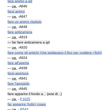
fare animo a qd
—
см.
-A846
farsi animo
—
см.
-A847
fare un animo risoluto
—
см.
-A848
fare anticamera
—
см.
-A919
— far fare anticamera a qd
—
см.
-A920
fare come gli antichi (che tagliavano il fico per cogliere i fichi)
—
см.
-A924
fare all'aperta
—
см.
-A938
farsi apertura
—
см.
-A941
fare l'apostolo
—
см.
-A945
fare apparire il fondo a... (или di...)
—
см.
-
F1025
far apparire (tutto) roseo
—
см.
-
R543