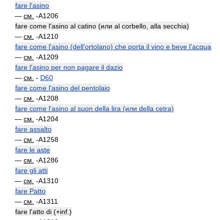
fare l'asino
—
см.
-A1206
fare come l'asino al catino (или al corbello, alla secchia)
—
см.
-A1210
fare come l'asino (dell'ortolano) che porta il vino e beve l'acqua
—
см.
-A1209
fare l'asino per non pagare il dazio
—
см.
-
D60
fare come l'asino del pentolaio
—
см.
-A1208
fare come l'asino al suon della lira (или della cetra)
—
см.
-A1204
fare assalto
—
см.
-A1258
fare le aste
—
см.
-A1286
fare gli atti
—
см.
-A1310
fare Patto
—
см.
-A1311
fare l'atto di (+inf.)