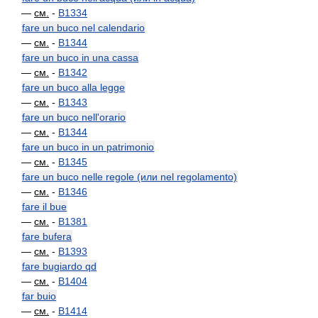
—
см.
-
B1334
fare un buco nel calendario
—
см.
-
B1344
fare un buco in una cassa
—
см.
-
B1342
fare un buco alla legge
—
см.
-
B1343
fare un buco nell'orario
—
см.
-
B1344
fare un buco in un patrimonio
—
см.
-
B1345
fare un buco nelle regole (или nel regolamento)
—
см.
-
B1346
fare il bue
—
см.
-
B1381
fare bufera
—
см.
-
B1393
fare bugiardo qd
—
см.
-
B1404
far buio
—
см.
-
B1414