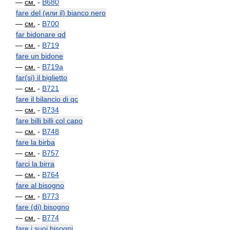
—
см.
-
B680
fare del (или il) bianco nero
—
см.
-
B700
far bidonare qd
—
см.
-
B719
fare un bidone
—
см.
-
B719a
far(si) il biglietto
—
см.
-
B721
fare il bilancio di qc
—
см.
-
B734
fare billi billi col capo
—
см.
-
B748
fare la birba
—
см.
-
B757
farci la birra
—
см.
-
B764
fare al bisogno
—
см.
-
B773
fare (di) bisogno
—
см.
-
B774
fare i suoi bisogni