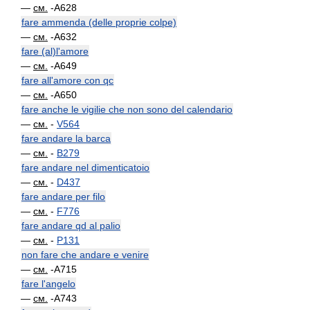
—
см.
-A628
fare ammenda (delle proprie colpe)
—
см.
-A632
fare (al)l'amore
—
см.
-A649
fare all'amore con qc
—
см.
-A650
fare anche le vigilie che non sono del calendario
—
см.
-
V564
fare andare la barca
—
см.
-
B279
fare andare nel dimenticatoio
—
см.
-
D437
fare andare per filo
—
см.
-
F776
fare andare qd al palio
—
см.
-
P131
non fare che andare e venire
—
см.
-A715
fare l'angelo
—
см.
-A743