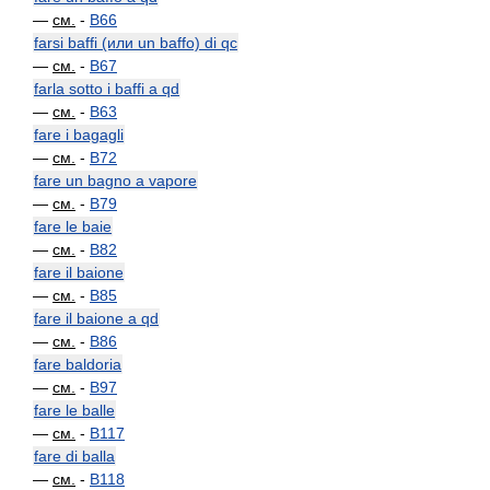
—
см.
-
B66
farsi baffi (или un baffo) di qc
—
см.
-
B67
farla sotto i baffi a qd
—
см.
-
B63
fare i bagagli
—
см.
-
B72
fare un bagno a vapore
—
см.
-
B79
fare le baie
—
см.
-
B82
fare il baione
—
см.
-
B85
fare il baione a qd
—
см.
-
B86
fare baldoria
—
см.
-
B97
fare le balle
—
см.
-
B117
fare di balla
—
см.
-
B118