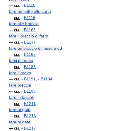
—
см.
-
B1115
fare un botto alle carte
—
см.
-
B1116
fare alle braccia
—
см.
-
B1166
fare il braccio di ferro
—
см.
-
B1137
fare un braccio di muso a qd
—
см.
-
B1167
farsi di brace
—
см.
-
B1185
fare il bravo
—
см.
-
B1191
,
-
B1194
fare breccia
—
см.
-
B1198
fare in bricioli
—
см.
-
B1211
fare brigata
—
см.
-
B1216
fare brigate
—
см.
-
B1217