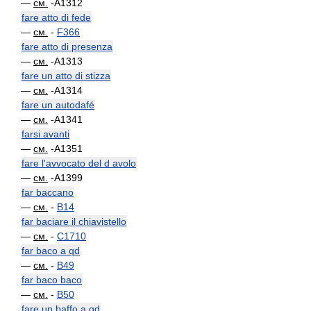
—
см.
-A1312
fare atto di fede
—
см.
-
F366
fare atto di presenza
—
см.
-A1313
fare un atto di stizza
—
см.
-A1314
fare un autodafé
—
см.
-A1341
farsi avanti
—
см.
-A1351
fare l'avvocato del d avolo
—
см.
-A1399
far baccano
—
см.
-
B14
far baciare il chiavistello
—
см.
-
C1710
far baco a qd
—
см.
-
B49
far baco baco
—
см.
-
B50
fare un baffo a qd