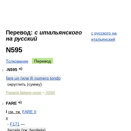
Перевод:
с итальянского
с русского на
на русский
итальянский
N595
Толкование
Перевод
-N595
1
fare un (или il) numero tondo
округлить (сумму).
Frasario italiano-russo
-N595
>
FARE
2
I
см. тж.
FARE II
v
-
F171
—
farcela (тж. fargliela)