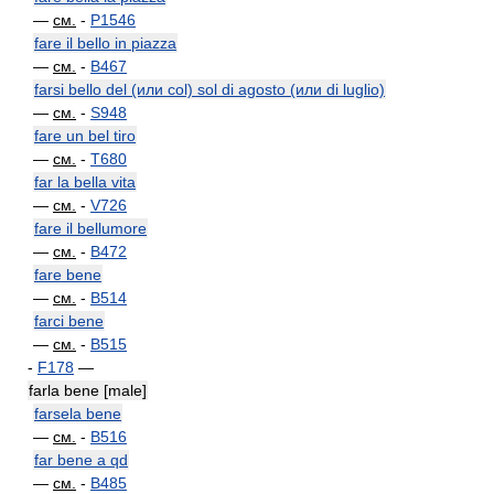
—
см.
-
P1546
fare il bello in piazza
—
см.
-
B467
farsi bello del (или col) sol di agosto (или di luglio)
—
см.
-
S948
fare un bel tiro
—
см.
-
T680
far la bella vita
—
см.
-
V726
fare il bellumore
—
см.
-
B472
fare bene
—
см.
-
B514
farci bene
—
см.
-
B515
-
F178
—
farla bene [male]
farsela bene
—
см.
-
B516
far bene a qd
—
см.
-
B485