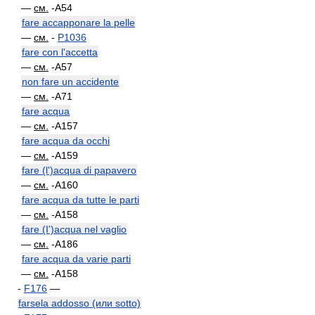
—
см.
-A54
fare accapponare la pelle
—
см.
-
P1036
fare con l'accetta
—
см.
-A57
non fare un accidente
—
см.
-A71
fare acqua
—
см.
-A157
fare acqua da occhi
—
см.
-A159
fare (l')acqua di papavero
—
см.
-A160
fare acqua da tutte le parti
—
см.
-A158
fare (I')acqua nel vaglio
—
см.
-A186
fare acqua da varie parti
—
см.
-A158
-
F176
—
farsela addosso (или sotto)