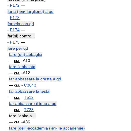
-
F172
—
farla (или fargliene) a qd
-
F173
—
farsela con qd
-
F174
—
far(si) contro...
-
F175
—
fare per qd
fare (un) abbaglio
—
см.
-A10
fare l'abbaiata
—
см.
-A12
far abbassare la cresta a qd
—
см.
-
C3043
far abbassare la testa
—
см.
-
T512
far abbassare il tono a qd
—
см.
-
T728
fare l'abito a...
—
см.
-A36
fare (dell')accademia (или le accademie)