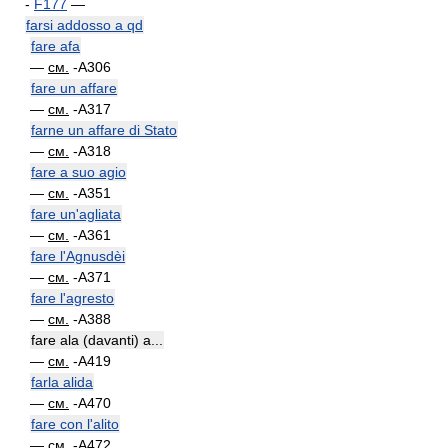
-
F177
—
farsi addosso a qd
fare afa
—
см.
-A306
fare un affare
—
см.
-A317
farne un affare di Stato
—
см.
-A318
fare a suo agio
—
см.
-A351
fare un'agliata
—
см.
-A361
fare l'Agnusdèi
—
см.
-A371
fare l'agresto
—
см.
-A388
fare ala (davanti) a...
—
см.
-A419
farla alida
—
см.
-A470
fare con l'alito
—
см.
-A472