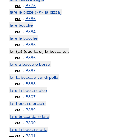
—
см.
-
B775
fare le bizze (или la bizza)
—
см.
-
B786
fare bocche
—
см.
-
B884
fare le bocche
—
см.
-
B885
far (ci) (uau farsi) la bocca a...
—
см.
-
B886
fare a bocca e borsa
—
см.
-
B887
far la bocca a cui di pollo
—
см.
-
B888
fare la bocca dolce
—
см.
-
B807
far bocca d'orciolo
—
см.
-
B889
fare bocca da ridere
—
см.
-
B890
fare la bocca storta
—
см.
-
B891