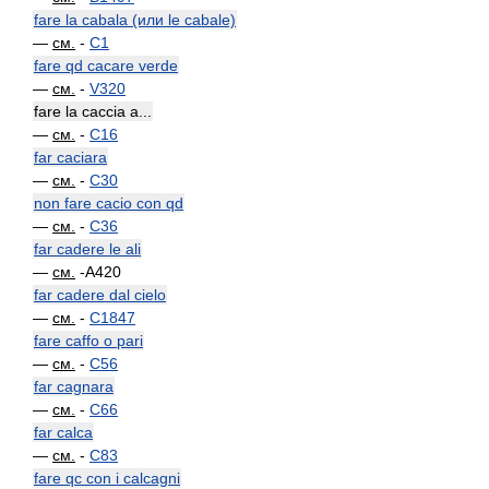
fare la cabala (или le cabale)
—
см.
-
C1
fare qd cacare verde
—
см.
-
V320
fare la caccia a...
—
см.
-
C16
far caciara
—
см.
-
C30
non fare cacio con qd
—
см.
-
C36
far cadere le ali
—
см.
-A420
far cadere dal cielo
—
см.
-
C1847
fare caffo o pari
—
см.
-
C56
far cagnara
—
см.
-
C66
far calca
—
см.
-
C83
fare qc con i calcagni