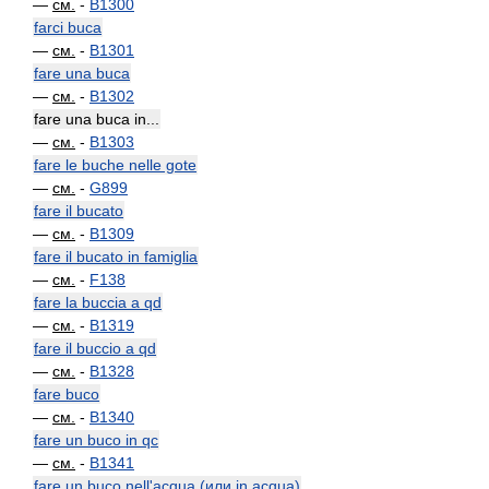
—
см.
-
B1300
farci buca
—
см.
-
B1301
fare una buca
—
см.
-
B1302
fare una buca in...
—
см.
-
B1303
fare le buche nelle gote
—
см.
-
G899
fare il bucato
—
см.
-
B1309
fare il bucato in famiglia
—
см.
-
F138
fare la buccia a qd
—
см.
-
B1319
fare il buccio a qd
—
см.
-
B1328
fare buco
—
см.
-
B1340
fare un buco in qc
—
см.
-
B1341
fare un buco nell'acqua (или in acqua)