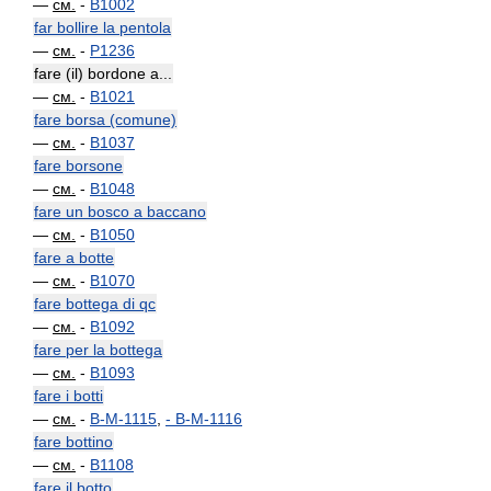
—
см.
-
B1002
far bollire la pentola
—
см.
-
P1236
fare (il) bordone a...
—
см.
-
B1021
fare borsa (comune)
—
см.
-
B1037
fare borsone
—
см.
-
B1048
fare un bosco a baccano
—
см.
-
B1050
fare a botte
—
см.
-
B1070
fare bottega di qc
—
см.
-
B1092
fare per la bottega
—
см.
-
B1093
fare i botti
—
см.
-
B-M-1115
,
-
B-M-1116
fare bottino
—
см.
-
B1108
fare il botto