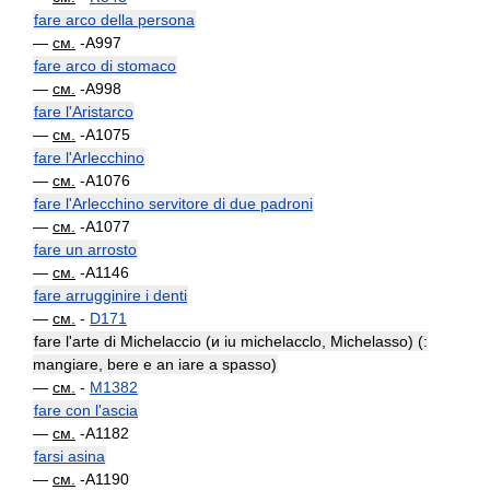
fare arco della persona
—
см.
-A997
fare arco di stomaco
—
см.
-A998
fare l'Aristarco
—
см.
-A1075
fare l'Arlecchino
—
см.
-A1076
fare l'Arlecchino servitore di due padroni
—
см.
-A1077
fare un arrosto
—
см.
-A1146
fare arrugginire i denti
—
см.
-
D171
fare l'arte di Michelaccio (и iu michelacclo, Michelasso) (:
mangiare, bere e an iare a spasso)
—
см.
-
M1382
fare con l'ascia
—
см.
-A1182
farsi asina
—
см.
-A1190