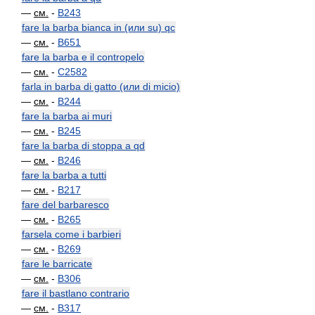
—
см.
-
B243
fare la barba bianca in (или su) qc
—
см.
-
B651
fare la barba e il contropelo
—
см.
-
C2582
farla in barba di gatto (или di micio)
—
см.
-
B244
fare la barba ai muri
—
см.
-
B245
fare la barba di stoppa a qd
—
см.
-
B246
fare la barba a tutti
—
см.
-
B217
fare del barbaresco
—
см.
-
B265
farsela come i barbieri
—
см.
-
B269
fare le barricate
—
см.
-
B306
fare il bastlano contrario
—
см.
-
B317