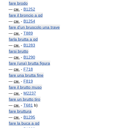
fare brodo
—
см.
-
B1252
fare il broncio a qd
—
см.
-
B1254
fare d'un bruscolo una trave
—
см.
-
T889
farla brutta a qd
—
см.
-
B1283
farsi brutto
—
см.
-
B1290
fare (una) brutta figura
—
см.
-
F718
fare una brutta fine
—
см.
-
F819
fare il brutto muso
—
см.
-
M2237
fare un brutto tiro
—
см.
-
T681
b)
fare bruttura
—
см.
-
B1295
fare la buca a qd