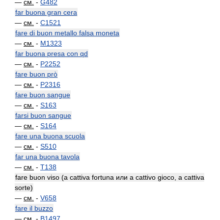
—
см.
-
G482
far buona gran cera
—
см.
-
C1521
fare di buon metallo falsa moneta
—
см.
-
M1323
far buona presa con qd
—
см.
-
P2252
fare buon prò
—
см.
-
P2316
fare buon sangue
—
см.
-
S163
farsi buon sangue
—
см.
-
S164
fare una buona scuola
—
см.
-
S510
far una buona tavola
—
см.
-
T138
fare buon viso (a cattiva fortuna или a cattivo gioco, a cattiva
sorte)
—
см.
-
V658
fare il buzzo
—
см.
-
B1497