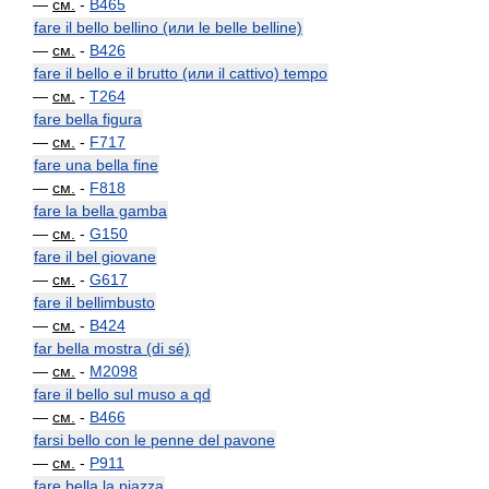
—
см.
-
B465
fare il bello bellino (или le belle belline)
—
см.
-
B426
fare il bello e il brutto (или il cattivo) tempo
—
см.
-
T264
fare bella figura
—
см.
-
F717
fare una bella fine
—
см.
-
F818
fare la bella gamba
—
см.
-
G150
fare il bel giovane
—
см.
-
G617
fare il bellimbusto
—
см.
-
B424
far bella mostra (di sé)
—
см.
-
M2098
fare il bello sul muso a qd
—
см.
-
B466
farsi bello con le penne del pavone
—
см.
-
P911
fare bella la piazza