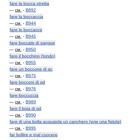
fare la bocca stretta
—
см.
-
B892
fare la boccaccia
—
см.
-
B944
fare le boccacce
—
см.
-
B945
fare boccate di sangue
—
см.
-
B950
fare il bocchino (tondo)
—
см.
-
B955
fare un boccone di qc
—
см.
-
B975
fare bocconi di qd
—
см.
-
B976
fare boccuccia
—
см.
-
B989
fare il boia di qd
—
см.
-
B990
fare di una bolla acquaiola un canchero (или una fistola)
—
см.
-
B995
far bollire e mal cuocere