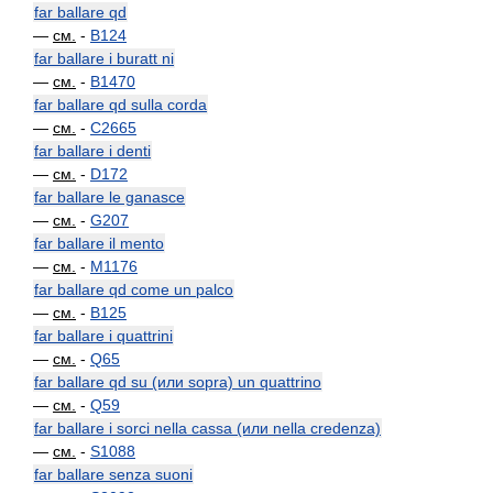
far ballare qd
—
см.
-
B124
far ballare i buratt ni
—
см.
-
B1470
far ballare qd sulla corda
—
см.
-
C2665
far ballare i denti
—
см.
-
D172
far ballare le ganasce
—
см.
-
G207
far ballare il mento
—
см.
-
M1176
far ballare qd come un palco
—
см.
-
B125
far ballare i quattrini
—
см.
-
Q65
far ballare qd su (или sopra) un quattrino
—
см.
-
Q59
far ballare i sorci nella cassa (или nella credenza)
—
см.
-
S1088
far ballare senza suoni