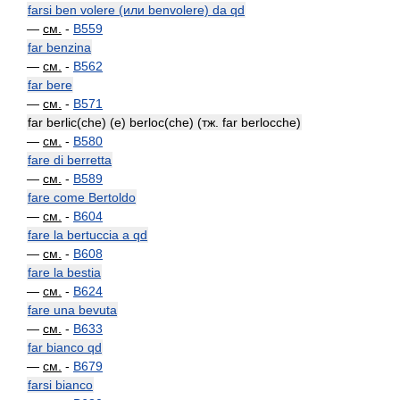
farsi ben volere (или benvolere) da qd
—
см.
-
B559
far benzina
—
см.
-
B562
far bere
—
см.
-
B571
far berlic(che) (e) berloc(che) (тж. far berlocche)
—
см.
-
B580
fare di berretta
—
см.
-
B589
fare come Bertoldo
—
см.
-
B604
fare la bertuccia a qd
—
см.
-
B608
fare la bestia
—
см.
-
B624
fare una bevuta
—
см.
-
B633
far bianco qd
—
см.
-
B679
farsi bianco