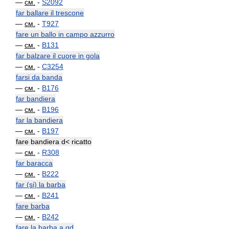
—
см.
-
S2092
far ballare il trescone
—
см.
-
T927
fare un ballo in campo azzurro
—
см.
-
B131
far balzare il cuore in gola
—
см.
-
C3254
farsi da banda
—
см.
-
B176
far bandiera
—
см.
-
B196
far la bandiera
—
см.
-
B197
fare bandiera d< ricatto
—
см.
-
R308
far baracca
—
см.
-
B222
far (si) la barba
—
см.
-
B241
fare barba
—
см.
-
B242
fare la barba a qd