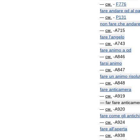
—
см
.
-
F776
fare
andare
qd
al
pa
—
см
.
-
P131
non
fare
che
andar
—
см
.
-
A715
fare
l
'
angelo
—
см
.
-
A743
fare
animo
a
qd
—
см
.
-
A846
farsi
animo
—
см
.
-
A847
fare
un
animo
risolu
—
см
.
-
A848
fare
anticamera
—
см
.
-
A919
—
far
fare
anticame
—
см
.
-
A920
fare
come
gli
antichi
—
см
.
-
A924
fare
all
'
aperta
—
см
.
-
A938