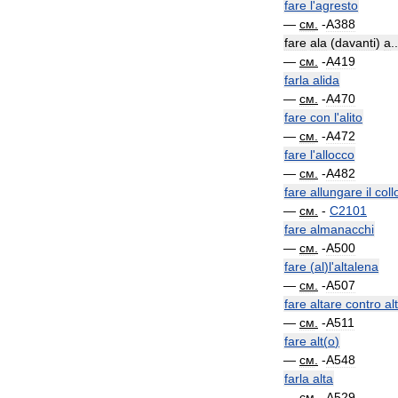
fare
l
'
agresto
—
см
.
-
A388
fare
ala
(
davanti
)
a
..
—
см
.
-
A419
farla
alida
—
см
.
-
A470
fare
con
l
'
alito
—
см
.
-
A472
fare
l
'
allocco
—
см
.
-
A482
fare
allungare
il
coll
—
см
.
-
C2101
fare
almanacchi
—
см
.
-
A500
fare
(
al
)
l
'
altalena
—
см
.
-
A507
fare
altare
contro
al
—
см
.
-
A511
fare
alt
(
o
)
—
см
.
-
A548
farla
alta
—
см
.
-
A529