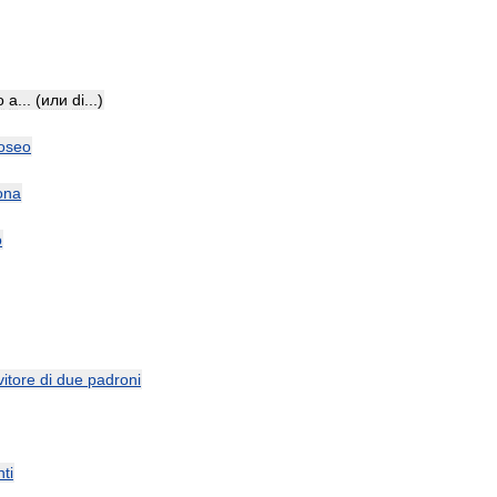
o
a
... (
или
di
...)
oseo
ona
o
vitore
di
due
padroni
ti