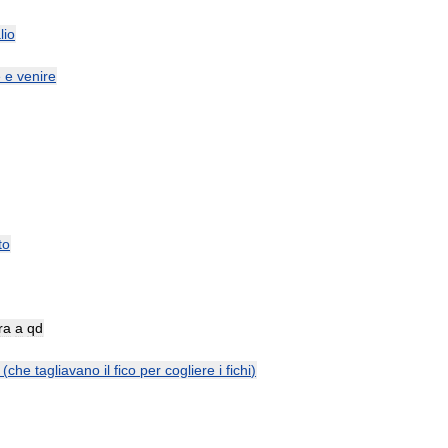
lio
e
e
venire
to
ra
a
qd
(
che
tagliavano
il
fico
per
cogliere
i
fichi
)