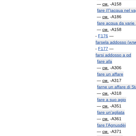
—
см
.
-
A158
fare
(
I
')
acqua
nel
va
—
см
.
-
A186
fare
acqua
da
varie
—
см
.
-
A158
-
F176
—
farsela
addosso
(
ил
-
F177
—
farsi
addosso
a
qd
fare
afa
—
см
.
-
A306
fare
un
affare
—
см
.
-
A317
farne
un
affare
di
St
—
см
.
-
A318
fare
a
suo
agio
—
см
.
-
A351
fare
un
'
agliata
—
см
.
-
A361
fare
l
'
Agnusdèi
—
см
.
-
A371