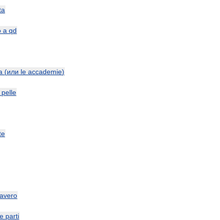
ta
o
a
qd
a
(
или
le
accademie
)
pelle
te
avero
le
parti