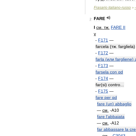
Frasario
italiano
-
russo
-
>
FARE
2
I
см
.
тж
.
FARE
II
v
-
F171
—
farcela
(
тж
.
fargliela
)
-
F172
—
farla
(
или
fargliene
)
-
F173
—
farsela
con
qd
-
F174
—
far
(
si
)
contro
...
-
F175
—
fare
per
qd
fare
(
un
)
abbaglio
—
см
.
-
A10
fare
l
'
abbaiata
—
см
.
-
A12
far
abbassare
la
cre
—
см
.
-
C3043