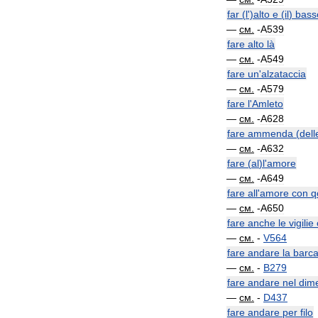
far
(
l
')
alto
e
(
il
)
bass
—
см
.
-
A539
fare
alto
là
—
см
.
-
A549
fare
un
'
alzataccia
—
см
.
-
A579
fare
l
'
Amleto
—
см
.
-
A628
fare
ammenda
(
dell
—
см
.
-
A632
fare
(
al
)
l
'
amore
—
см
.
-
A649
fare
all
'
amore
con
q
—
см
.
-
A650
fare
anche
le
vigilie
—
см
.
-
V564
fare
andare
la
barc
—
см
.
-
B279
fare
andare
nel
dime
—
см
.
-
D437
fare
andare
per
filo