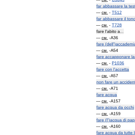
far
abbassare
la
tes
—
см
.
-
T512
far
abbassare
il
ton
—
см
.
-
T728
fare
l
'
abito
a
...
—
см
.
-
A36
fare
(
dell
')
accademi
—
см
.
-
A54
fare
accapponare
la
—
см
.
-
P1036
fare
con
l
'
accetta
—
см
.
-
A57
non
fare
un
acciden
—
см
.
-
A71
fare
acqua
—
см
.
-
A157
fare
acqua
da
occhi
—
см
.
-
A159
fare
(
l
')
acqua
di
pap
—
см
.
-
A160
fare
acqua
da
tutte