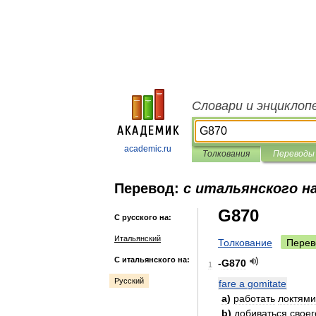
Словари и энциклоп
academic.ru
Толкования
Переводы
Перевод:
с итальянского на
G870
С русского на:
Итальянский
Толкование
Перев
С итальянского на:
-
G870
1
Русский
fare
a
gomitate
a
)
работать
локтями
b
)
добиваться
своег