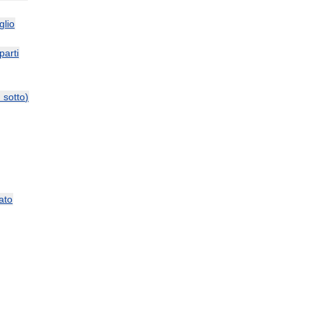
glio
parti
и
sotto
)
ato