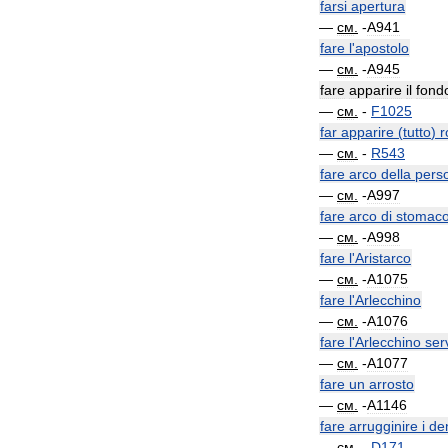
farsi
apertura
—
см
.
-
A941
fare
l
'
apostolo
—
см
.
-
A945
fare
apparire
il
fond
—
см
.
-
F1025
far
apparire
(
tutto
)
r
—
см
.
-
R543
fare
arco
della
pers
—
см
.
-
A997
fare
arco
di
stomac
—
см
.
-
A998
fare
l
'
Aristarco
—
см
.
-
A1075
fare
l
'
Arlecchino
—
см
.
-
A1076
fare
l
'
Arlecchino
ser
—
см
.
-
A1077
fare
un
arrosto
—
см
.
-
A1146
fare
arrugginire
i
den
—
см
.
-
D171