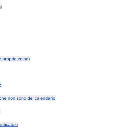
o
e
proprie
colpe
)
c
che
non
sono
del
calendario
a
nticatoio