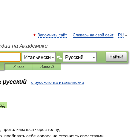
Запомнить сайт
Словарь на свой сайт
RU
едии на Академике
Найти!
Книги
Игры ⚽
 русский
с русского на итальянский
од
,
проталкиваться
через
толпу
;
о
,
пробивать
себе
дорогу
,
не
стесняясь
средствами
.