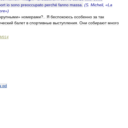
ort
io
sono
preoccupato
perché
fanno
massa
.
(
S
.
Micheli
, «
La
ore
»)
крупными
»
номерами
?..
Я
беспокоюсь
особенно
за
так
ический
балет
в
спортивные
выступления
.
Они
собирают
много
M914
a
qd