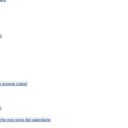
o
e
proprie
colpe
)
c
che
non
sono
del
calendario