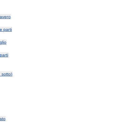
avero
le
parti
glio
parti
и
sotto
)
ato