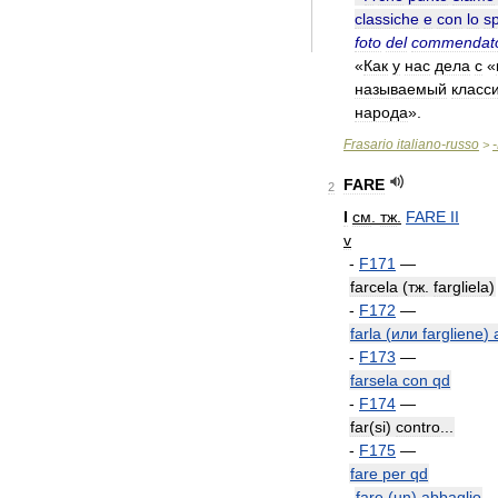
classiche
e
con
lo
sp
foto
del
commendat
«
Как
у
нас
дела
с
«
называемый
класс
народа
».
Frasario
italiano
-
russo
-
>
FARE
2
I
см
.
тж
.
FARE
II
v
-
F171
—
farcela
(
тж
.
fargliela
)
-
F172
—
farla
(
или
fargliene
)
-
F173
—
farsela
con
qd
-
F174
—
far
(
si
)
contro
...
-
F175
—
fare
per
qd
fare
(
un
)
abbaglio