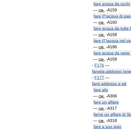
fare
acqua
da
occhi
—
см
.
-
A159
fare
(
l
')
acqua
di
pap
—
см
.
-
A160
fare
acqua
da
tutte
—
см
.
-
A158
fare
(
I
')
acqua
nel
va
—
см
.
-
A186
fare
acqua
da
varie
—
см
.
-
A158
-
F176
—
farsela
addosso
(
ил
-
F177
—
farsi
addosso
a
qd
fare
afa
—
см
.
-
A306
fare
un
affare
—
см
.
-
A317
farne
un
affare
di
St
—
см
.
-
A318
fare
a
suo
agio