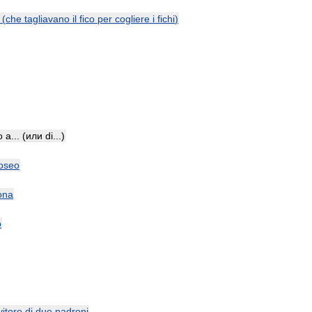
(
che
tagliavano
il
fico
per
cogliere
i
fichi
)
o
a
... (
или
di
...)
oseo
ona
o
vitore
di
due
padroni