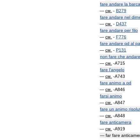
fare
andare
la
barc
—
см
.
-
B279
fare
andare
nel
dime
—
см
.
-
D437
fare
andare
per
filo
—
см
.
-
F776
fare
andare
qd
al
pa
—
см
.
-
P131
non
fare
che
andar
—
см
.
-
A715
fare
l
'
angelo
—
см
.
-
A743
fare
animo
a
qd
—
см
.
-
A846
farsi
animo
—
см
.
-
A847
fare
un
animo
risolu
—
см
.
-
A848
fare
anticamera
—
см
.
-
A919
—
far
fare
anticame