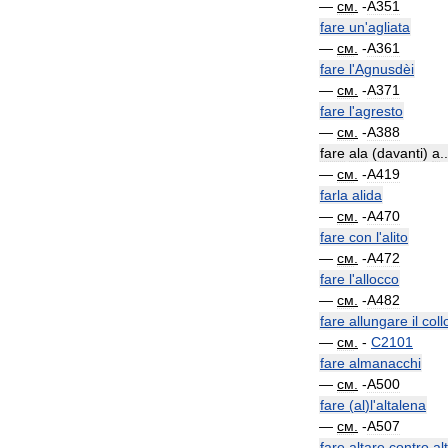
—
см
.
-
A351
fare
un
'
agliata
—
см
.
-
A361
fare
l
'
Agnusdèi
—
см
.
-
A371
fare
l
'
agresto
—
см
.
-
A388
fare
ala
(
davanti
)
a
..
—
см
.
-
A419
farla
alida
—
см
.
-
A470
fare
con
l
'
alito
—
см
.
-
A472
fare
l
'
allocco
—
см
.
-
A482
fare
allungare
il
coll
—
см
.
-
C2101
fare
almanacchi
—
см
.
-
A500
fare
(
al
)
l
'
altalena
—
см
.
-
A507
fare
altare
contro
al