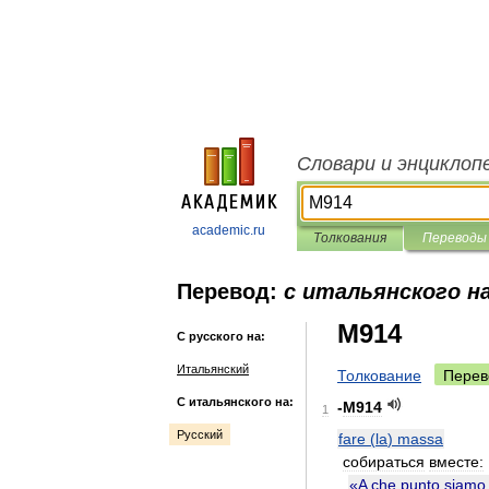
Словари и энциклоп
academic.ru
Толкования
Переводы
Перевод:
с итальянского на
M914
С русского на:
Итальянский
Толкование
Перев
С итальянского на:
-
M914
1
Русский
fare
(
la
)
massa
собираться
вместе:
«
A
che
punto
siamo