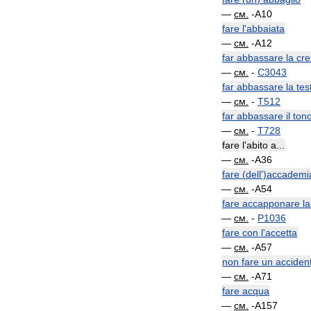
—
см
.
-
A10
fare
l
'
abbaiata
—
см
.
-
A12
far
abbassare
la
cre
—
см
.
-
C3043
far
abbassare
la
tes
—
см
.
-
T512
far
abbassare
il
ton
—
см
.
-
T728
fare
l
'
abito
a
...
—
см
.
-
A36
fare
(
dell
')
accademi
—
см
.
-
A54
fare
accapponare
la
—
см
.
-
P1036
fare
con
l
'
accetta
—
см
.
-
A57
non
fare
un
acciden
—
см
.
-
A71
fare
acqua
—
см
.
-
A157