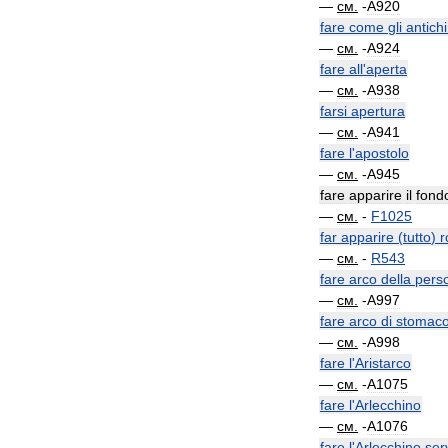
—
см
.
-
A920
fare
come
gli
antichi
—
см
.
-
A924
fare
all
'
aperta
—
см
.
-
A938
farsi
apertura
—
см
.
-
A941
fare
l
'
apostolo
—
см
.
-
A945
fare
apparire
il
fond
—
см
.
-
F1025
far
apparire
(
tutto
)
r
—
см
.
-
R543
fare
arco
della
pers
—
см
.
-
A997
fare
arco
di
stomac
—
см
.
-
A998
fare
l
'
Aristarco
—
см
.
-
A1075
fare
l
'
Arlecchino
—
см
.
-
A1076
fare
l
'
Arlecchino
ser