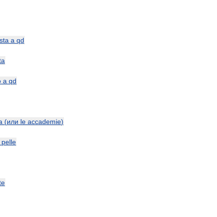
sta
a
qd
ta
o
a
qd
a
(
или
le
accademie
)
pelle
te