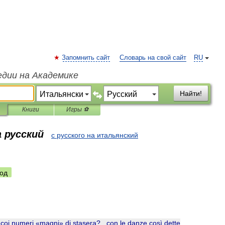
Запомнить сайт
Словарь на свой сайт
RU
едии на Академике
Найти!
Книги
Игры ⚽
 русский
с русского на итальянский
од
coi
numeri
«
magni
»
di
stasera
?..
con
le
danze
così
dette