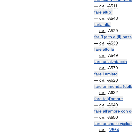
—
см
.
-
A511
fare
alt
(
o
)
—
см
.
-
A548
farla
alta
—
см
.
-
A529
far
(
l
')
alto
e
(
il
)
bass
—
см
.
-
A539
fare
alto
là
—
см
.
-
A549
fare
un
'
alzataccia
—
см
.
-
A579
fare
l
'
Amleto
—
см
.
-
A628
fare
ammenda
(
dell
—
см
.
-
A632
fare
(
al
)
l
'
amore
—
см
.
-
A649
fare
all
'
amore
con
q
—
см
.
-
A650
fare
anche
le
vigilie
—
см
.
-
V564