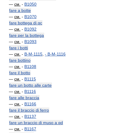
—
см.
-
B1050
fare a botte
—
см.
-
B1070
fare bottega di qc
—
см.
-
B1092
fare per la bottega
—
см.
-
B1093
fare i botti
—
см.
-
B-M-1115
,
-
B-M-1116
fare bottino
—
см.
-
B1108
fare il botto
—
см.
-
B1115
fare un botto alle carte
—
см.
-
B1116
fare alle braccia
—
см.
-
B1166
fare il braccio di ferro
—
см.
-
B1137
fare un braccio di muso a qd
—
см.
-
B1167