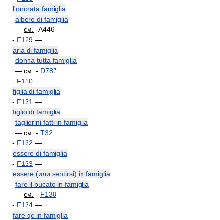
l'onorata famiglia
albero di famiglia
—
см.
-A446
-
F129
—
aria di famiglia
donna tutta famiglia
—
см.
-
D787
-
F130
—
figlia di famiglia
-
F131
—
figlio di famiglia
taglierini fatti in famiglia
—
см.
-
T32
-
F132
—
essere di famiglia
-
F133
—
essere (или sentirsi) in famiglia
fare il bucato in famiglia
—
см.
-
F138
-
F134
—
fare qc in famiglia