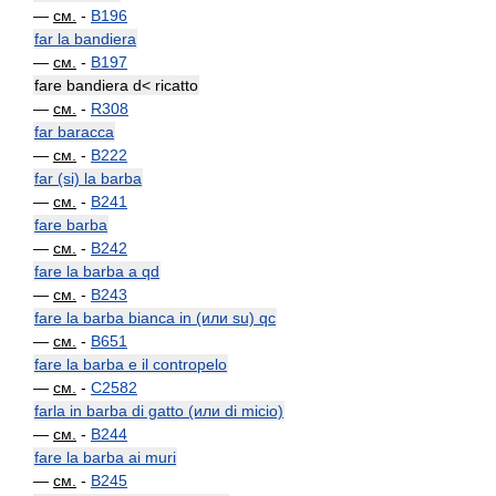
—
см.
-
B196
far la bandiera
—
см.
-
B197
fare bandiera d< ricatto
—
см.
-
R308
far baracca
—
см.
-
B222
far (si) la barba
—
см.
-
B241
fare barba
—
см.
-
B242
fare la barba a qd
—
см.
-
B243
fare la barba bianca in (или su) qc
—
см.
-
B651
fare la barba e il contropelo
—
см.
-
C2582
farla in barba di gatto (или di micio)
—
см.
-
B244
fare la barba ai muri
—
см.
-
B245