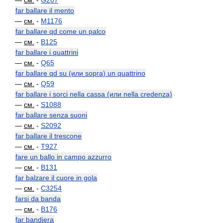
—
см.
-
G207
far ballare il mento
—
см.
-
M1176
far ballare qd come un palco
—
см.
-
B125
far ballare i quattrini
—
см.
-
Q65
far ballare qd su (или sopra) un quattrino
—
см.
-
Q59
far ballare i sorci nella cassa (или nella credenza)
—
см.
-
S1088
far ballare senza suoni
—
см.
-
S2092
far ballare il trescone
—
см.
-
T927
fare un ballo in campo azzurro
—
см.
-
B131
far balzare il cuore in gola
—
см.
-
C3254
farsi da banda
—
см.
-
B176
far bandiera