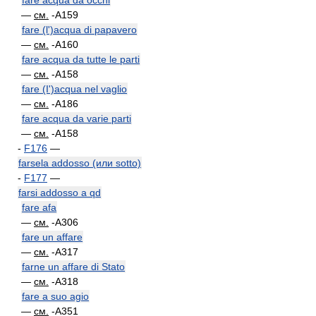
fare acqua da occhi
—
см.
-A159
fare (l')acqua di papavero
—
см.
-A160
fare acqua da tutte le parti
—
см.
-A158
fare (I')acqua nel vaglio
—
см.
-A186
fare acqua da varie parti
—
см.
-A158
-
F176
—
farsela addosso (или sotto)
-
F177
—
farsi addosso a qd
fare afa
—
см.
-A306
fare un affare
—
см.
-A317
farne un affare di Stato
—
см.
-A318
fare a suo agio
—
см.
-A351