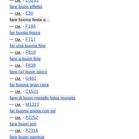
—
см.
-
C3255
fare buon effetto
—
см.
-
E30
fare buona festa a...
—
см.
-
F184
far buojia figura
—
см.
-
F717
far una buona fine
—
см.
-
F818
fare a buon fine
—
см.
-
F838
fare (a) buon gioco
—
см.
-
G482
far buona gran cera
—
см.
-
C1521
fare di buon metallo falsa moneta
—
см.
-
M1323
far buona presa con qd
—
см.
-
P2252
fare buon prò
—
см.
-
P2316
fare buon sangue