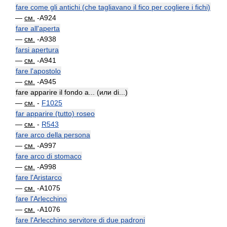
fare come gli antichi (che tagliavano il fico per cogliere i fichi)
—
см.
-A924
fare all'aperta
—
см.
-A938
farsi apertura
—
см.
-A941
fare l'apostolo
—
см.
-A945
fare apparire il fondo a... (или di...)
—
см.
-
F1025
far apparire (tutto) roseo
—
см.
-
R543
fare arco della persona
—
см.
-A997
fare arco di stomaco
—
см.
-A998
fare l'Aristarco
—
см.
-A1075
fare l'Arlecchino
—
см.
-A1076
fare l'Arlecchino servitore di due padroni