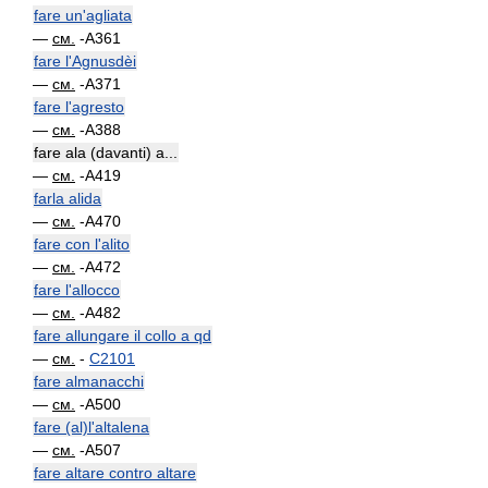
fare un'agliata
—
см.
-A361
fare l'Agnusdèi
—
см.
-A371
fare l'agresto
—
см.
-A388
fare ala (davanti) a...
—
см.
-A419
farla alida
—
см.
-A470
fare con l'alito
—
см.
-A472
fare l'allocco
—
см.
-A482
fare allungare il collo a qd
—
см.
-
C2101
fare almanacchi
—
см.
-A500
fare (al)l'altalena
—
см.
-A507
fare altare contro altare