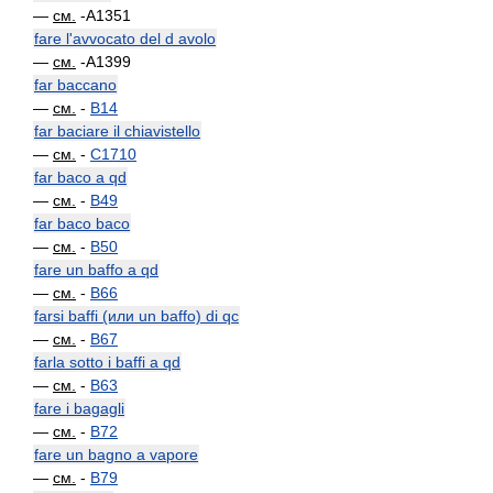
—
см.
-A1351
fare l'avvocato del d avolo
—
см.
-A1399
far baccano
—
см.
-
B14
far baciare il chiavistello
—
см.
-
C1710
far baco a qd
—
см.
-
B49
far baco baco
—
см.
-
B50
fare un baffo a qd
—
см.
-
B66
farsi baffi (или un baffo) di qc
—
см.
-
B67
farla sotto i baffi a qd
—
см.
-
B63
fare i bagagli
—
см.
-
B72
fare un bagno a vapore
—
см.
-
B79