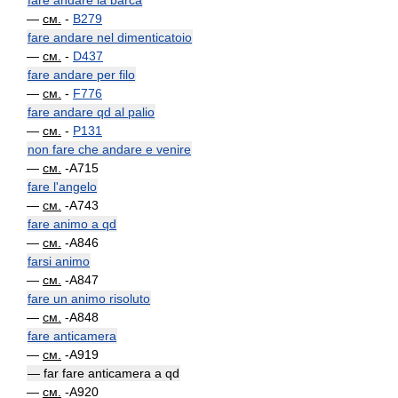
fare andare la barca
—
см.
-
B279
fare andare nel dimenticatoio
—
см.
-
D437
fare andare per filo
—
см.
-
F776
fare andare qd al palio
—
см.
-
P131
non fare che andare e venire
—
см.
-A715
fare l'angelo
—
см.
-A743
fare animo a qd
—
см.
-A846
farsi animo
—
см.
-A847
fare un animo risoluto
—
см.
-A848
fare anticamera
—
см.
-A919
— far fare anticamera a qd
—
см.
-A920