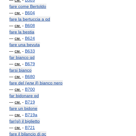
—
см.
-
B589
fare come Bertoldo
—
см.
-
B604
fare la bertuccia a qd
—
см.
-
B608
fare la bestia
—
см.
-
B624
fare una bevuta
—
см.
-
B633
far bianco qd
—
см.
-
B679
farsi bianco
—
см.
-
B680
fare del (или il) bianco nero
—
см.
-
B700
far bidonare qd
—
см.
-
B719
fare un bidone
—
см.
-
B719a
far(si) il biglietto
—
см.
-
B721
fare il bilancio di qc