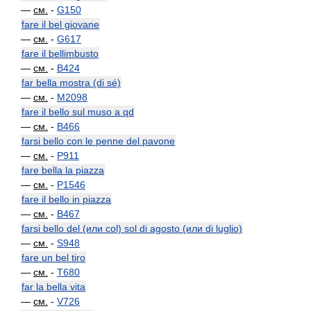
—
см.
-
G150
fare il bel giovane
—
см.
-
G617
fare il bellimbusto
—
см.
-
B424
far bella mostra (di sé)
—
см.
-
M2098
fare il bello sul muso a qd
—
см.
-
B466
farsi bello con le penne del pavone
—
см.
-
P911
fare bella la piazza
—
см.
-
P1546
fare il bello in piazza
—
см.
-
B467
farsi bello del (или col) sol di agosto (или di luglio)
—
см.
-
S948
fare un bel tiro
—
см.
-
T680
far la bella vita
—
см.
-
V726