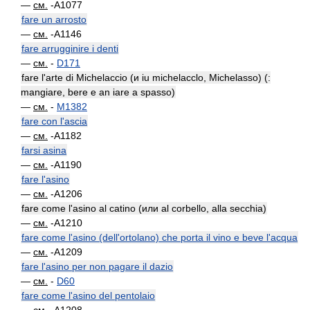
—
см.
-A1077
fare un arrosto
—
см.
-A1146
fare arrugginire i denti
—
см.
-
D171
fare l'arte di Michelaccio (и iu michelacclo, Michelasso) (:
mangiare, bere e an iare a spasso)
—
см.
-
M1382
fare con l'ascia
—
см.
-A1182
farsi asina
—
см.
-A1190
fare l'asino
—
см.
-A1206
fare come l'asino al catino (или al corbello, alla secchia)
—
см.
-A1210
fare come l'asino (dell'ortolano) che porta il vino e beve l'acqua
—
см.
-A1209
fare l'asino per non pagare il dazio
—
см.
-
D60
fare come l'asino del pentolaio