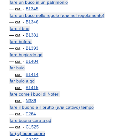
fare un buco in un patrimonio
—
см.
-
B1345
fare un buco nelle regole (или nel regolamento)
—
см.
-
B1346
fare il bue
—
см.
-
B1381
fare bufera
—
см.
-
B1393
fare bugiardo qd
—
см.
-
B1404
far buio
—
см.
-
B1414
far buio a qd
—
см.
-
B1415
fare come i buoi di Noferi
—
см.
-
N389
fare il buono e il brutto (или cattivo) tempo
—
см.
-
T264
fare buona cera a qd
—
см.
-
C1525
far(si) buon cuore