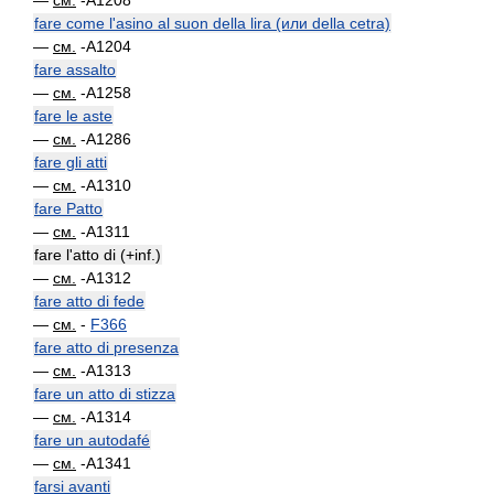
—
см.
-A1208
fare come l'asino al suon della lira (или della cetra)
—
см.
-A1204
fare assalto
—
см.
-A1258
fare le aste
—
см.
-A1286
fare gli atti
—
см.
-A1310
fare Patto
—
см.
-A1311
fare l'atto di (+inf.)
—
см.
-A1312
fare atto di fede
—
см.
-
F366
fare atto di presenza
—
см.
-A1313
fare un atto di stizza
—
см.
-A1314
fare un autodafé
—
см.
-A1341
farsi avanti