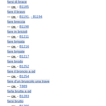
farsi di brace
—
см.
-
B1185
fare il bravo
—
см.
-
B1191
,
-
B1194
fare breccia
—
см.
-
B1198
fare in bricioli
—
см.
-
B1211
fare brigata
—
см.
-
B1216
fare brigate
—
см.
-
B1217
fare brodo
—
см.
-
B1252
fare il broncio a qd
—
см.
-
B1254
fare d'un bruscolo una trave
—
см.
-
T889
farla brutta a qd
—
см.
-
B1283
farsi brutto