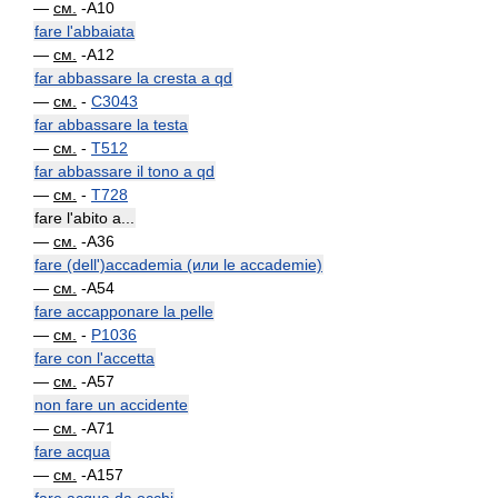
—
см.
-A10
fare l'abbaiata
—
см.
-A12
far abbassare la cresta a qd
—
см.
-
C3043
far abbassare la testa
—
см.
-
T512
far abbassare il tono a qd
—
см.
-
T728
fare l'abito a...
—
см.
-A36
fare (dell')accademia (или le accademie)
—
см.
-A54
fare accapponare la pelle
—
см.
-
P1036
fare con l'accetta
—
см.
-A57
non fare un accidente
—
см.
-A71
fare acqua
—
см.
-A157