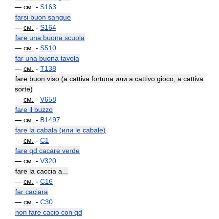
—
см.
-
S163
farsi buon sangue
—
см.
-
S164
fare una buona scuola
—
см.
-
S510
far una buona tavola
—
см.
-
T138
fare buon viso (a cattiva fortuna или a cattivo gioco, a cattiva
sorte)
—
см.
-
V658
fare il buzzo
—
см.
-
B1497
fare la cabala (или le cabale)
—
см.
-
C1
fare qd cacare verde
—
см.
-
V320
fare la caccia a...
—
см.
-
C16
far caciara
—
см.
-
C30
non fare cacio con qd