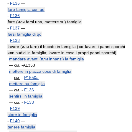
-
F135
—
fare famiglia con qd
-
F136
—
fare (или farsi una, mettere su) famiglia
-
F137
—
farsi famiglia di qd
-
F138
—
lavare (или fare) il bucato in famiglia (тж. lavare i panni sporchi
или sudici in famiglia; lavare in casa i propri panni sporchi)
mandare avanti (пли innanzi) la famiglia
—
см.
-A1353
mettere in piazza cose di famiglia
—
см.
-
P1550a
mettere su famiglia
—
см.
-
F136
sentirsi in famiglia
—
см.
-
F133
-
F139
—
stare in famiglia
-
F140
—
tenere famiglia