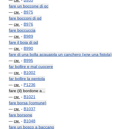
—
см.
-
B955
fare un boccone di qc
—
см.
-
B975
fare bocconi di qd
—
см.
-
B976
fare boccuccia
—
см.
-
B989
fare il boia di qd
—
см.
-
B990
fare di una bolla acquaiola un canchero (или una fistola)
—
см.
-
B995
far bollire e mal cuocere
—
см.
-
B1002
far bollire la pentola
—
см.
-
P1236
fare (il) bordone a...
—
см.
-
B1021
fare borsa (comune)
—
см.
-
B1037
fare borsone
—
см.
-
B1048
fare un bosco a baccano