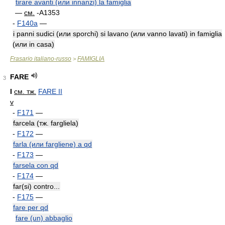
tirare avanti (или innanzi) la famiglia
—
см.
-A1353
-
F140a
—
i panni sudici (или sporchi) si lavano (или vanno lavati) in famiglia
(или in casa)
Frasario italiano-russo
FAMIGLIA
>
FARE
3
I
см. тж.
FARE II
v
-
F171
—
farcela (тж. fargliela)
-
F172
—
farla (или fargliene) a qd
-
F173
—
farsela con qd
-
F174
—
far(si) contro...
-
F175
—
fare per qd
fare (un) abbaglio