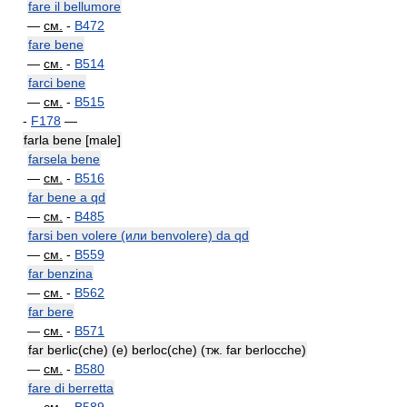
fare il bellumore
—
см.
-
B472
fare bene
—
см.
-
B514
farci bene
—
см.
-
B515
-
F178
—
farla bene [male]
farsela bene
—
см.
-
B516
far bene a qd
—
см.
-
B485
farsi ben volere (или benvolere) da qd
—
см.
-
B559
far benzina
—
см.
-
B562
far bere
—
см.
-
B571
far berlic(che) (e) berloc(che) (тж. far berlocche)
—
см.
-
B580
fare di berretta