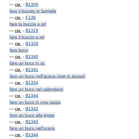
—
см.
-
B1309
fare il bucato in famiglia
—
см.
-
F138
fare la buccia a qd
—
см.
-
B1319
fare il buccio a qd
—
см.
-
B1328
fare buco
—
см.
-
B1340
fare un buco in qc
—
см.
-
B1341
fare un buco nell'acqua (или in acqua)
—
см.
-
B1334
fare un buco nel calendario
—
см.
-
B1344
fare un buco in una cassa
—
см.
-
B1342
fare un buco alla legge
—
см.
-
B1343
fare un buco nell'orario
—
см.
-
B1344