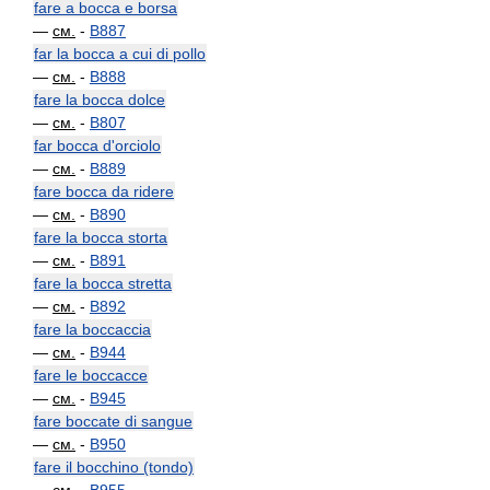
fare a bocca e borsa
—
см.
-
B887
far la bocca a cui di pollo
—
см.
-
B888
fare la bocca dolce
—
см.
-
B807
far bocca d'orciolo
—
см.
-
B889
fare bocca da ridere
—
см.
-
B890
fare la bocca storta
—
см.
-
B891
fare la bocca stretta
—
см.
-
B892
fare la boccaccia
—
см.
-
B944
fare le boccacce
—
см.
-
B945
fare boccate di sangue
—
см.
-
B950
fare il bocchino (tondo)