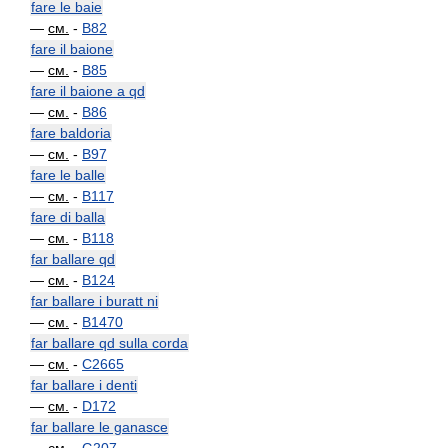
fare le baie
—
см.
-
B82
fare il baione
—
см.
-
B85
fare il baione a qd
—
см.
-
B86
fare baldoria
—
см.
-
B97
fare le balle
—
см.
-
B117
fare di balla
—
см.
-
B118
far ballare qd
—
см.
-
B124
far ballare i buratt ni
—
см.
-
B1470
far ballare qd sulla corda
—
см.
-
C2665
far ballare i denti
—
см.
-
D172
far ballare le ganasce