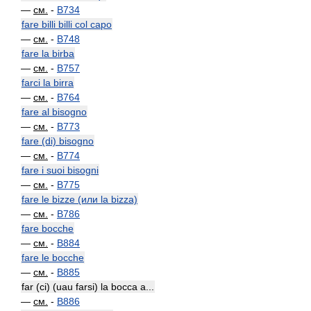
—
см.
-
B734
fare billi billi col capo
—
см.
-
B748
fare la birba
—
см.
-
B757
farci la birra
—
см.
-
B764
fare al bisogno
—
см.
-
B773
fare (di) bisogno
—
см.
-
B774
fare i suoi bisogni
—
см.
-
B775
fare le bizze (или la bizza)
—
см.
-
B786
fare bocche
—
см.
-
B884
fare le bocche
—
см.
-
B885
far (ci) (uau farsi) la bocca a...
—
см.
-
B886