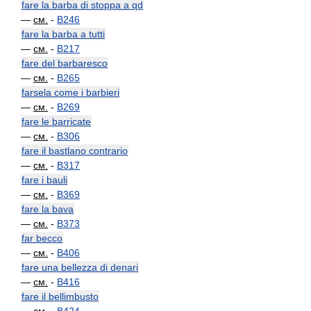
fare la barba di stoppa a qd
—
см.
-
B246
fare la barba a tutti
—
см.
-
B217
fare del barbaresco
—
см.
-
B265
farsela come i barbieri
—
см.
-
B269
fare le barricate
—
см.
-
B306
fare il bastlano contrario
—
см.
-
B317
fare i bauli
—
см.
-
B369
fare la bava
—
см.
-
B373
far becco
—
см.
-
B406
fare una bellezza di denari
—
см.
-
B416
fare il bellimbusto