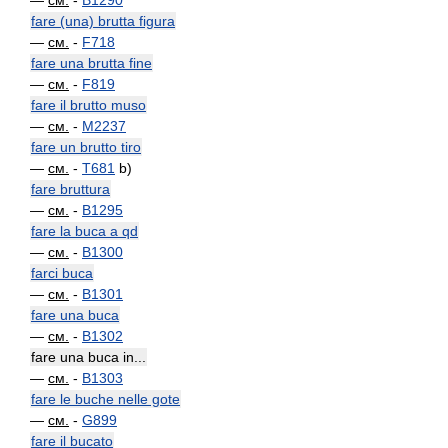
—
см.
-
B1290
fare (una) brutta figura
—
см.
-
F718
fare una brutta fine
—
см.
-
F819
fare il brutto muso
—
см.
-
M2237
fare un brutto tiro
—
см.
-
T681
b)
fare bruttura
—
см.
-
B1295
fare la buca a qd
—
см.
-
B1300
farci buca
—
см.
-
B1301
fare una buca
—
см.
-
B1302
fare una buca in...
—
см.
-
B1303
fare le buche nelle gote
—
см.
-
G899
fare il bucato