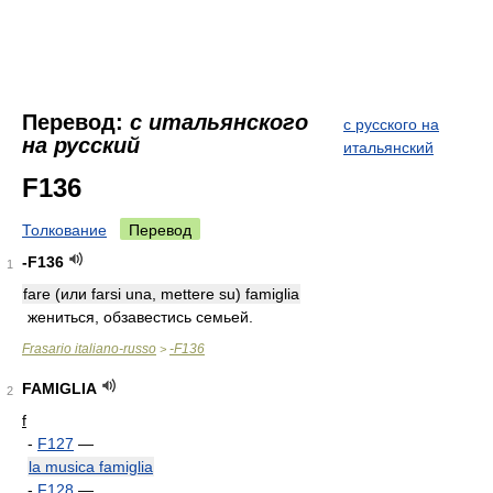
Перевод:
с итальянского
с русского на
на русский
итальянский
F136
Толкование
Перевод
-F136
1
fare (или farsi una, mettere su) famiglia
жениться, обзавестись семьей.
Frasario italiano-russo
-F136
>
FAMIGLIA
2
f
-
F127
—
la musica famiglia
-
F128
—