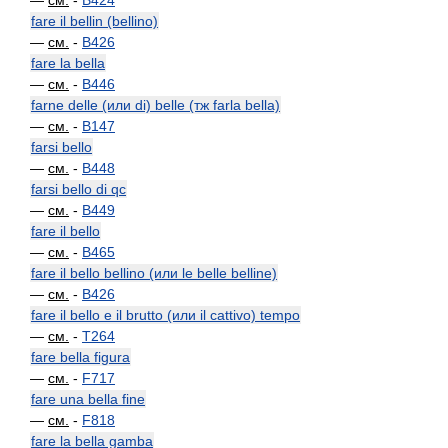
—
см.
-
B424
fare il bellin (bellino)
—
см.
-
B426
fare la bella
—
см.
-
B446
farne delle (или di) belle (тж farla bella)
—
см.
-
B147
farsi bello
—
см.
-
B448
farsi bello di qc
—
см.
-
B449
fare il bello
—
см.
-
B465
fare il bello bellino (или le belle belline)
—
см.
-
B426
fare il bello e il brutto (или il cattivo) tempo
—
см.
-
T264
fare bella figura
—
см.
-
F717
fare una bella fine
—
см.
-
F818
fare la bella gamba