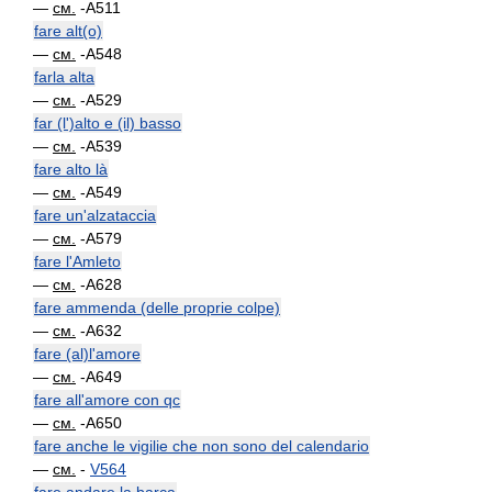
—
см.
-A511
fare alt(o)
—
см.
-A548
farla alta
—
см.
-A529
far (l')alto e (il) basso
—
см.
-A539
fare alto là
—
см.
-A549
fare un'alzataccia
—
см.
-A579
fare l'Amleto
—
см.
-A628
fare ammenda (delle proprie colpe)
—
см.
-A632
fare (al)l'amore
—
см.
-A649
fare all'amore con qc
—
см.
-A650
fare anche le vigilie che non sono del calendario
—
см.
-
V564