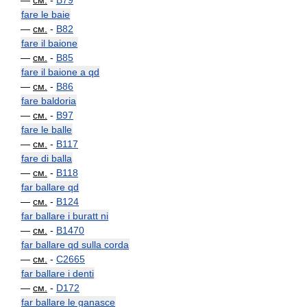
—
см.
-
B79
fare le baie
—
см.
-
B82
fare il baione
—
см.
-
B85
fare il baione a qd
—
см.
-
B86
fare baldoria
—
см.
-
B97
fare le balle
—
см.
-
B117
fare di balla
—
см.
-
B118
far ballare qd
—
см.
-
B124
far ballare i buratt ni
—
см.
-
B1470
far ballare qd sulla corda
—
см.
-
C2665
far ballare i denti
—
см.
-
D172
far ballare le ganasce