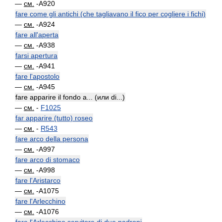
—
см.
-A920
fare come gli antichi (che tagliavano il fico per cogliere i fichi)
—
см.
-A924
fare all'aperta
—
см.
-A938
farsi apertura
—
см.
-A941
fare l'apostolo
—
см.
-A945
fare apparire il fondo a... (или di...)
—
см.
-
F1025
far apparire (tutto) roseo
—
см.
-
R543
fare arco della persona
—
см.
-A997
fare arco di stomaco
—
см.
-A998
fare l'Aristarco
—
см.
-A1075
fare l'Arlecchino
—
см.
-A1076