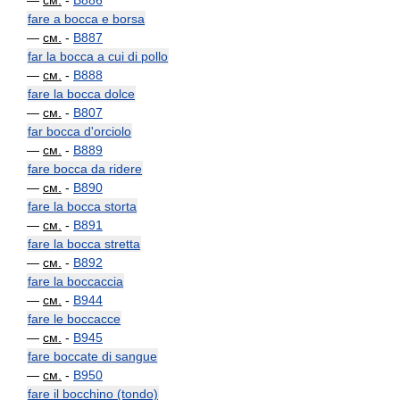
—
см.
-
B886
fare a bocca e borsa
—
см.
-
B887
far la bocca a cui di pollo
—
см.
-
B888
fare la bocca dolce
—
см.
-
B807
far bocca d'orciolo
—
см.
-
B889
fare bocca da ridere
—
см.
-
B890
fare la bocca storta
—
см.
-
B891
fare la bocca stretta
—
см.
-
B892
fare la boccaccia
—
см.
-
B944
fare le boccacce
—
см.
-
B945
fare boccate di sangue
—
см.
-
B950
fare il bocchino (tondo)