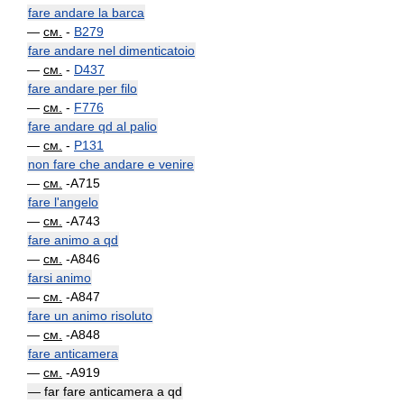
fare andare la barca
—
см.
-
B279
fare andare nel dimenticatoio
—
см.
-
D437
fare andare per filo
—
см.
-
F776
fare andare qd al palio
—
см.
-
P131
non fare che andare e venire
—
см.
-A715
fare l'angelo
—
см.
-A743
fare animo a qd
—
см.
-A846
farsi animo
—
см.
-A847
fare un animo risoluto
—
см.
-A848
fare anticamera
—
см.
-A919
— far fare anticamera a qd