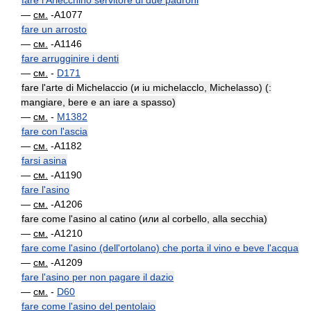
fare l'Arlecchino servitore di due padroni
—
см.
-A1077
fare un arrosto
—
см.
-A1146
fare arrugginire i denti
—
см.
-
D171
fare l'arte di Michelaccio (и iu michelacclo, Michelasso) (:
mangiare, bere e an iare a spasso)
—
см.
-
M1382
fare con l'ascia
—
см.
-A1182
farsi asina
—
см.
-A1190
fare l'asino
—
см.
-A1206
fare come l'asino al catino (или al corbello, alla secchia)
—
см.
-A1210
fare come l'asino (dell'ortolano) che porta il vino e beve l'acqua
—
см.
-A1209
fare l'asino per non pagare il dazio
—
см.
-
D60
fare come l'asino del pentolaio