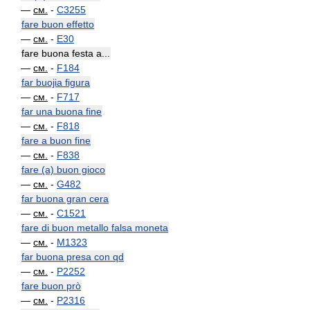
—
см.
-
C3255
fare buon effetto
—
см.
-
E30
fare buona festa a...
—
см.
-
F184
far buojia figura
—
см.
-
F717
far una buona fine
—
см.
-
F818
fare a buon fine
—
см.
-
F838
fare (a) buon gioco
—
см.
-
G482
far buona gran cera
—
см.
-
C1521
fare di buon metallo falsa moneta
—
см.
-
M1323
far buona presa con qd
—
см.
-
P2252
fare buon prò
—
см.
-
P2316