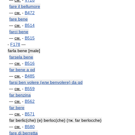
—
см.
-
V726
fare il bellumore
—
см.
-
B472
fare bene
—
см.
-
B514
farci bene
—
см.
-
B515
-
F178
—
farla bene [male]
farsela bene
—
см.
-
B516
far bene a qd
—
см.
-
B485
farsi ben volere (или benvolere) da qd
—
см.
-
B559
far benzina
—
см.
-
B562
far bere
—
см.
-
B571
far berlic(che) (e) berloc(che) (тж. far berlocche)
—
см.
-
B580
fare di berretta