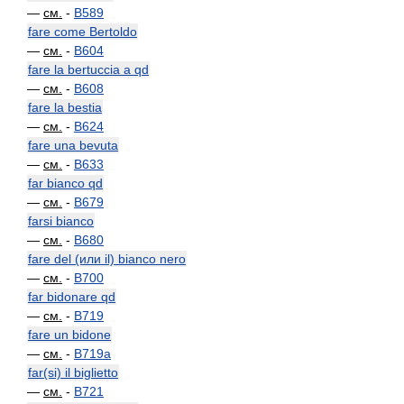
—
см.
-
B589
fare come Bertoldo
—
см.
-
B604
fare la bertuccia a qd
—
см.
-
B608
fare la bestia
—
см.
-
B624
fare una bevuta
—
см.
-
B633
far bianco qd
—
см.
-
B679
farsi bianco
—
см.
-
B680
fare del (или il) bianco nero
—
см.
-
B700
far bidonare qd
—
см.
-
B719
fare un bidone
—
см.
-
B719a
far(si) il biglietto
—
см.
-
B721