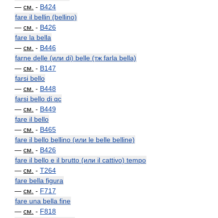
—
см.
-
B424
fare il bellin (bellino)
—
см.
-
B426
fare la bella
—
см.
-
B446
farne delle (или di) belle (тж farla bella)
—
см.
-
B147
farsi bello
—
см.
-
B448
farsi bello di qc
—
см.
-
B449
fare il bello
—
см.
-
B465
fare il bello bellino (или le belle belline)
—
см.
-
B426
fare il bello e il brutto (или il cattivo) tempo
—
см.
-
T264
fare bella figura
—
см.
-
F717
fare una bella fine
—
см.
-
F818