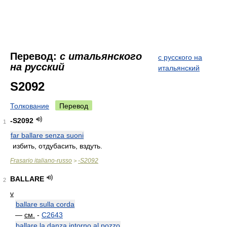
Перевод:
с итальянского
с русского на
на русский
итальянский
S2092
Толкование
Перевод
-S2092
1
far ballare senza suoni
избить, отдубасить, вздуть.
Frasario italiano-russo
-S2092
>
BALLARE
2
v
ballare sulla corda
—
см.
-
C2643
ballare la danza intorno al pozzo