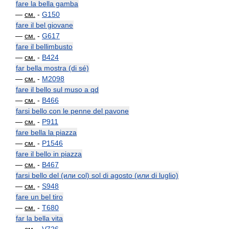
fare la bella gamba
—
см.
-
G150
fare il bel giovane
—
см.
-
G617
fare il bellimbusto
—
см.
-
B424
far bella mostra (di sé)
—
см.
-
M2098
fare il bello sul muso a qd
—
см.
-
B466
farsi bello con le penne del pavone
—
см.
-
P911
fare bella la piazza
—
см.
-
P1546
fare il bello in piazza
—
см.
-
B467
farsi bello del (или col) sol di agosto (или di luglio)
—
см.
-
S948
fare un bel tiro
—
см.
-
T680
far la bella vita