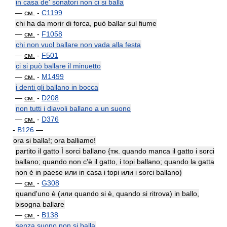
in casa de' sonatori non ci si balla
—
см.
-
C1199
chi ha da morir di forca, può ballar sul fiume
—
см.
-
F1058
chi non vuol ballare non vada alla festa
—
см.
-
F501
ci si può ballare il minuetto
—
см.
-
M1499
i denti gli ballano in bocca
—
см.
-
D208
non tutti i diavoli ballano a un suono
—
см.
-
D376
-
B126
—
ora si balla!; ora balliamo!
partito il gatto Ì sorci ballano {тж. quando manca il gatto i sorci
ballano; quando non c'è il gatto, i topi ballano; quando la gatta
non è in paese или in casa i topi или i sorci ballano)
—
см.
-
G308
quand'uno è (или quando si è, quando si ritrova) in ballo,
bisogna ballare
—
см.
-
B138
senza suono non si balla