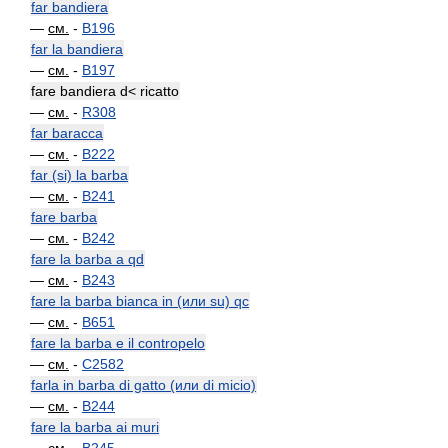
far bandiera
—
см.
-
B196
far la bandiera
—
см.
-
B197
fare bandiera d< ricatto
—
см.
-
R308
far baracca
—
см.
-
B222
far (si) la barba
—
см.
-
B241
fare barba
—
см.
-
B242
fare la barba a qd
—
см.
-
B243
fare la barba bianca in (или su) qc
—
см.
-
B651
fare la barba e il contropelo
—
см.
-
C2582
farla in barba di gatto (или di micio)
—
см.
-
B244
fare la barba ai muri