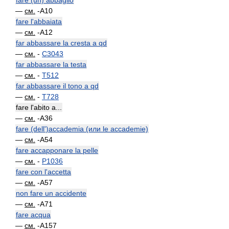
fare (un) abbaglio
—
см.
-A10
fare l'abbaiata
—
см.
-A12
far abbassare la cresta a qd
—
см.
-
C3043
far abbassare la testa
—
см.
-
T512
far abbassare il tono a qd
—
см.
-
T728
fare l'abito a...
—
см.
-A36
fare (dell')accademia (или le accademie)
—
см.
-A54
fare accapponare la pelle
—
см.
-
P1036
fare con l'accetta
—
см.
-A57
non fare un accidente
—
см.
-A71
fare acqua
—
см.
-A157