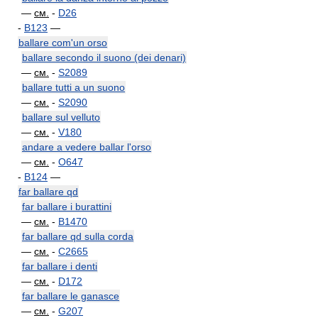
—
см.
-
D26
-
B123
—
ballare com'un orso
ballare secondo il suono (dei denari)
—
см.
-
S2089
ballare tutti a un suono
—
см.
-
S2090
ballare sul velluto
—
см.
-
V180
andare a vedere ballar l'orso
—
см.
-
O647
-
B124
—
far ballare qd
far ballare i burattini
—
см.
-
B1470
far ballare qd sulla corda
—
см.
-
C2665
far ballare i denti
—
см.
-
D172
far ballare le ganasce
—
см.
-
G207