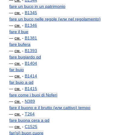
—
см.
-
B1344
fare un buco in un patrimonio
—
см.
-
B1345
fare un buco nelle regole (или nel regolamento)
—
см.
-
B1346
fare il bue
—
см.
-
B1381
fare bufera
—
см.
-
B1393
fare bugiardo qd
—
см.
-
B1404
far buio
—
см.
-
B1414
far buio a qd
—
см.
-
B1415
fare come i buoi di Noferi
—
см.
-
N389
fare il buono e il brutto (или cattivo) tempo
—
см.
-
T264
fare buona cera a qd
—
см.
-
C1525
far(si) buon cuore