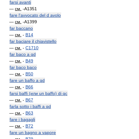
farsi avanti
—
см.
-A1351
fare l'avvocato del d avolo
—
см.
-A1399
far baccano
—
см.
-
B14
far baciare il chiavistello
—
см.
-
C1710
far baco a qd
—
см.
-
B49
far baco baco
—
см.
-
B50
fare un baffo a qd
—
см.
-
B66
farsi baffi (или un baffo) di qc
—
см.
-
B67
farla sotto i baffi a qd
—
см.
-
B63
fare i bagagli
—
см.
-
B72
fare un bagno a vapore