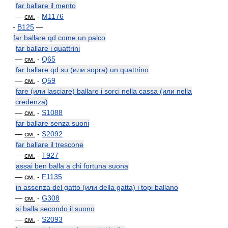
far ballare il mento
—
см.
-
M1176
-
B125
—
far ballare qd come un palco
far ballare i quattrini
—
см.
-
Q65
far ballare qd su (или sopra) un quattrino
—
см.
-
Q59
fare (или lasciare) ballare i sorci nella cassa (или nella
credenza)
—
см.
-
S1088
far ballare senza suoni
—
см.
-
S2092
far ballare il trescone
—
см.
-
T927
assai ben balla a chi fortuna suona
—
см.
-
F1135
in assenza del gatto (или della gatta) i topi ballano
—
см.
-
G308
si balla secondo il suono
—
см.
-
S2093