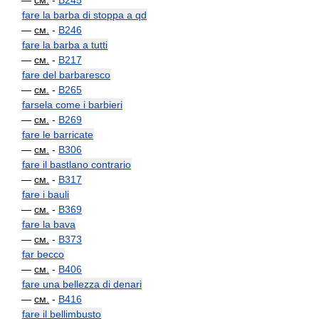
—
см.
-
B245
fare la barba di stoppa a qd
—
см.
-
B246
fare la barba a tutti
—
см.
-
B217
fare del barbaresco
—
см.
-
B265
farsela come i barbieri
—
см.
-
B269
fare le barricate
—
см.
-
B306
fare il bastlano contrario
—
см.
-
B317
fare i bauli
—
см.
-
B369
fare la bava
—
см.
-
B373
far becco
—
см.
-
B406
fare una bellezza di denari
—
см.
-
B416
fare il bellimbusto