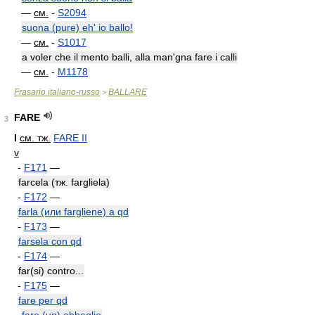
—
см.
-
S2094
suona (pure) eh' io ballo!
—
см.
-
S1017
a voler che il mento balli, alla man'gna fare i calli
—
см.
-
M1178
Frasario italiano-russo
BALLARE
>
FARE
3
I
см. тж.
FARE II
v
-
F171
—
farcela (тж. fargliela)
-
F172
—
farla (или fargliene) a qd
-
F173
—
farsela con qd
-
F174
—
far(si) contro...
-
F175
—
fare per qd