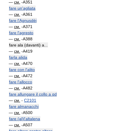
—
см.
-A351
fare un'agliata
—
см.
-A361
fare l'Agnusdèi
—
см.
-A371
fare l'agresto
—
см.
-A388
fare ala (davanti) a...
—
см.
-A419
farla alida
—
см.
-A470
fare con l'alito
—
см.
-A472
fare l'allocco
—
см.
-A482
fare allungare il collo a qd
—
см.
-
C2101
fare almanacchi
—
см.
-A500
fare (al)l'altalena
—
см.
-A507