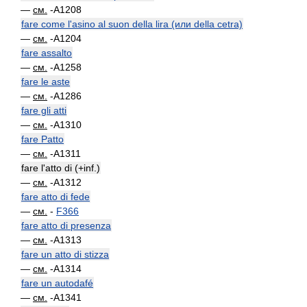
—
см.
-A1208
fare come l'asino al suon della lira (или della cetra)
—
см.
-A1204
fare assalto
—
см.
-A1258
fare le aste
—
см.
-A1286
fare gli atti
—
см.
-A1310
fare Patto
—
см.
-A1311
fare l'atto di (+inf.)
—
см.
-A1312
fare atto di fede
—
см.
-
F366
fare atto di presenza
—
см.
-A1313
fare un atto di stizza
—
см.
-A1314
fare un autodafé
—
см.
-A1341