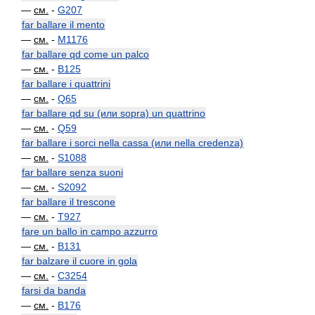
—
см.
-
G207
far ballare il mento
—
см.
-
M1176
far ballare qd come un palco
—
см.
-
B125
far ballare i quattrini
—
см.
-
Q65
far ballare qd su (или sopra) un quattrino
—
см.
-
Q59
far ballare i sorci nella cassa (или nella credenza)
—
см.
-
S1088
far ballare senza suoni
—
см.
-
S2092
far ballare il trescone
—
см.
-
T927
fare un ballo in campo azzurro
—
см.
-
B131
far balzare il cuore in gola
—
см.
-
C3254
farsi da banda
—
см.
-
B176