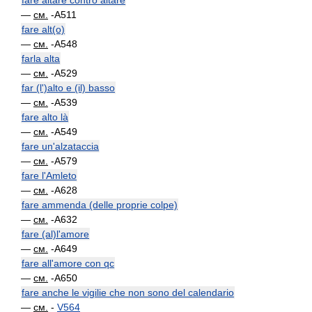
fare altare contro altare
—
см.
-A511
fare alt(o)
—
см.
-A548
farla alta
—
см.
-A529
far (l')alto e (il) basso
—
см.
-A539
fare alto là
—
см.
-A549
fare un'alzataccia
—
см.
-A579
fare l'Amleto
—
см.
-A628
fare ammenda (delle proprie colpe)
—
см.
-A632
fare (al)l'amore
—
см.
-A649
fare all'amore con qc
—
см.
-A650
fare anche le vigilie che non sono del calendario
—
см.
-
V564