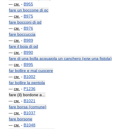
—
см.
-
B955
fare un boccone di qc
—
см.
-
B975
fare bocconi di qd
—
см.
-
B976
fare boccuccia
—
см.
-
B989
fare il boia di qd
—
см.
-
B990
fare di una bolla acquaiola un canchero (или una fistola)
—
см.
-
B995
far bollire e mal cuocere
—
см.
-
B1002
far bollire la pentola
—
см.
-
P1236
fare (il) bordone a...
—
см.
-
B1021
fare borsa (comune)
—
см.
-
B1037
fare borsone
—
см.
-
B1048