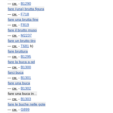
—
см.
-
B1290
fare (una) brutta figura
—
см.
-
F718
fare una brutta fine
—
см.
-
F819
fare il brutto muso
—
см.
-
M2237
fare un brutto tiro
—
см.
-
T681
b)
fare bruttura
—
см.
-
B1295
fare la buca a qd
—
см.
-
B1300
farci buca
—
см.
-
B1301
fare una buca
—
см.
-
B1302
fare una buca in...
—
см.
-
B1303
fare le buche nelle gote
—
см.
-
G899