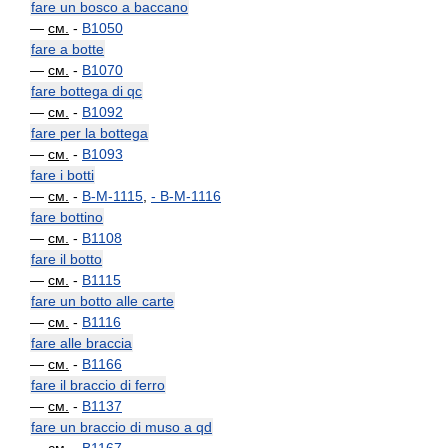
fare un bosco a baccano
—
см.
-
B1050
fare a botte
—
см.
-
B1070
fare bottega di qc
—
см.
-
B1092
fare per la bottega
—
см.
-
B1093
fare i botti
—
см.
-
B-M-1115
,
-
B-M-1116
fare bottino
—
см.
-
B1108
fare il botto
—
см.
-
B1115
fare un botto alle carte
—
см.
-
B1116
fare alle braccia
—
см.
-
B1166
fare il braccio di ferro
—
см.
-
B1137
fare un braccio di muso a qd