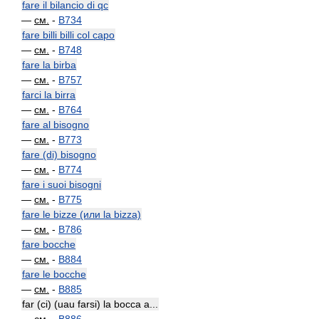
fare il bilancio di qc
—
см.
-
B734
fare billi billi col capo
—
см.
-
B748
fare la birba
—
см.
-
B757
farci la birra
—
см.
-
B764
fare al bisogno
—
см.
-
B773
fare (di) bisogno
—
см.
-
B774
fare i suoi bisogni
—
см.
-
B775
fare le bizze (или la bizza)
—
см.
-
B786
fare bocche
—
см.
-
B884
fare le bocche
—
см.
-
B885
far (ci) (uau farsi) la bocca a...