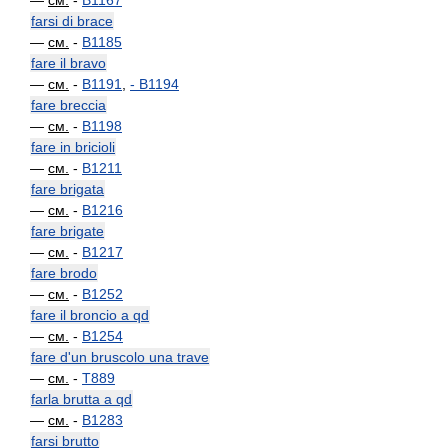
—
см.
-
B1167
farsi di brace
—
см.
-
B1185
fare il bravo
—
см.
-
B1191
,
-
B1194
fare breccia
—
см.
-
B1198
fare in bricioli
—
см.
-
B1211
fare brigata
—
см.
-
B1216
fare brigate
—
см.
-
B1217
fare brodo
—
см.
-
B1252
fare il broncio a qd
—
см.
-
B1254
fare d'un bruscolo una trave
—
см.
-
T889
farla brutta a qd
—
см.
-
B1283
farsi brutto