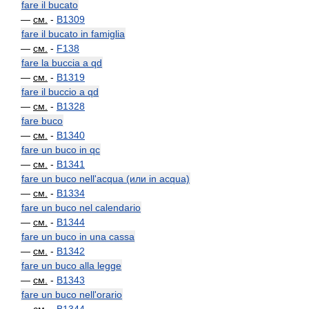
fare il bucato
—
см.
-
B1309
fare il bucato in famiglia
—
см.
-
F138
fare la buccia a qd
—
см.
-
B1319
fare il buccio a qd
—
см.
-
B1328
fare buco
—
см.
-
B1340
fare un buco in qc
—
см.
-
B1341
fare un buco nell'acqua (или in acqua)
—
см.
-
B1334
fare un buco nel calendario
—
см.
-
B1344
fare un buco in una cassa
—
см.
-
B1342
fare un buco alla legge
—
см.
-
B1343
fare un buco nell'orario