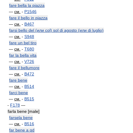
fare bella la piazza
—
см.
-
P1546
fare il bello in piazza
—
см.
-
B467
farsi bello del (или col) sol di agosto (или di luglio)
—
см.
-
S948
fare un bel tiro
—
см.
-
T680
far la bella vita
—
см.
-
V726
fare il bellumore
—
см.
-
B472
fare bene
—
см.
-
B514
farci bene
—
см.
-
B515
-
F178
—
farla bene [male]
farsela bene
—
см.
-
B516
far bene a qd