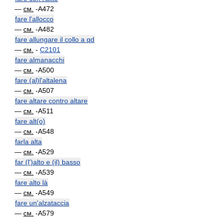
—
см.
-A472
fare l'allocco
—
см.
-A482
fare allungare il collo a qd
—
см.
-
C2101
fare almanacchi
—
см.
-A500
fare (al)l'altalena
—
см.
-A507
fare altare contro altare
—
см.
-A511
fare alt(o)
—
см.
-A548
farla alta
—
см.
-A529
far (l')alto e (il) basso
—
см.
-A539
fare alto là
—
см.
-A549
fare un'alzataccia
—
см.
-A579