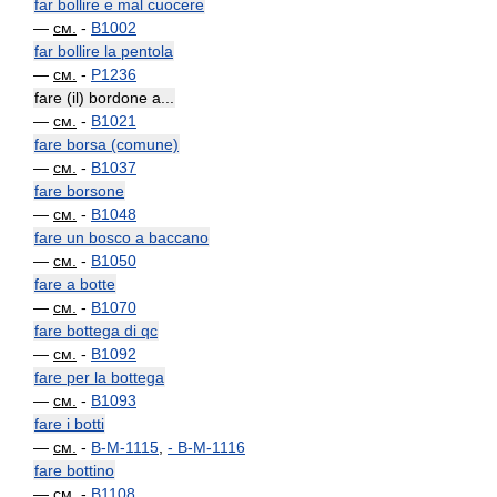
far bollire e mal cuocere
—
см.
-
B1002
far bollire la pentola
—
см.
-
P1236
fare (il) bordone a...
—
см.
-
B1021
fare borsa (comune)
—
см.
-
B1037
fare borsone
—
см.
-
B1048
fare un bosco a baccano
—
см.
-
B1050
fare a botte
—
см.
-
B1070
fare bottega di qc
—
см.
-
B1092
fare per la bottega
—
см.
-
B1093
fare i botti
—
см.
-
B-M-1115
,
-
B-M-1116
fare bottino
—
см.
-
B1108