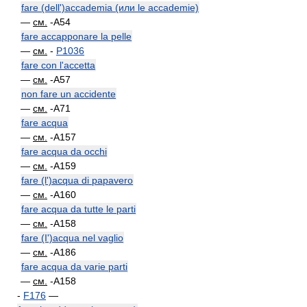
fare (dell')accademia (или le accademie)
—
см.
-A54
fare accapponare la pelle
—
см.
-
P1036
fare con l'accetta
—
см.
-A57
non fare un accidente
—
см.
-A71
fare acqua
—
см.
-A157
fare acqua da occhi
—
см.
-A159
fare (l')acqua di papavero
—
см.
-A160
fare acqua da tutte le parti
—
см.
-A158
fare (I')acqua nel vaglio
—
см.
-A186
fare acqua da varie parti
—
см.
-A158
-
F176
—