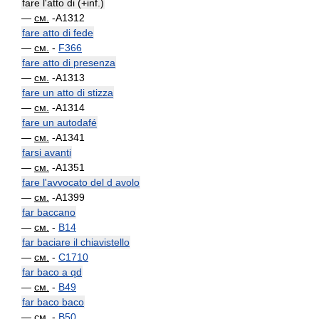
fare l'atto di (+inf.)
—
см.
-A1312
fare atto di fede
—
см.
-
F366
fare atto di presenza
—
см.
-A1313
fare un atto di stizza
—
см.
-A1314
fare un autodafé
—
см.
-A1341
farsi avanti
—
см.
-A1351
fare l'avvocato del d avolo
—
см.
-A1399
far baccano
—
см.
-
B14
far baciare il chiavistello
—
см.
-
C1710
far baco a qd
—
см.
-
B49
far baco baco
—
см.
-
B50