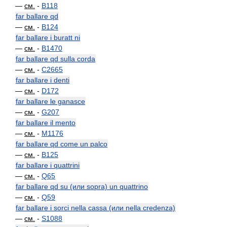
—
см.
-
B118
far ballare qd
—
см.
-
B124
far ballare i buratt ni
—
см.
-
B1470
far ballare qd sulla corda
—
см.
-
C2665
far ballare i denti
—
см.
-
D172
far ballare le ganasce
—
см.
-
G207
far ballare il mento
—
см.
-
M1176
far ballare qd come un palco
—
см.
-
B125
far ballare i quattrini
—
см.
-
Q65
far ballare qd su (или sopra) un quattrino
—
см.
-
Q59
far ballare i sorci nella cassa (или nella credenza)
—
см.
-
S1088