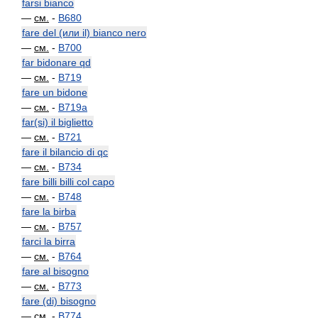
farsi bianco
—
см.
-
B680
fare del (или il) bianco nero
—
см.
-
B700
far bidonare qd
—
см.
-
B719
fare un bidone
—
см.
-
B719a
far(si) il biglietto
—
см.
-
B721
fare il bilancio di qc
—
см.
-
B734
fare billi billi col capo
—
см.
-
B748
fare la birba
—
см.
-
B757
farci la birra
—
см.
-
B764
fare al bisogno
—
см.
-
B773
fare (di) bisogno
—
см.
-
B774