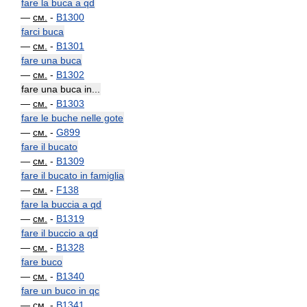
fare la buca a qd
—
см.
-
B1300
farci buca
—
см.
-
B1301
fare una buca
—
см.
-
B1302
fare una buca in...
—
см.
-
B1303
fare le buche nelle gote
—
см.
-
G899
fare il bucato
—
см.
-
B1309
fare il bucato in famiglia
—
см.
-
F138
fare la buccia a qd
—
см.
-
B1319
fare il buccio a qd
—
см.
-
B1328
fare buco
—
см.
-
B1340
fare un buco in qc
—
см.
-
B1341