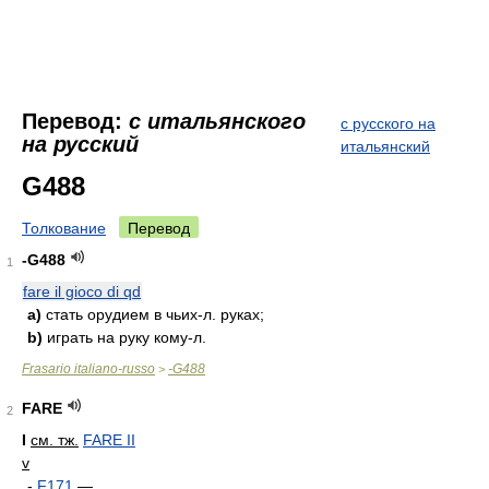
Перевод:
с итальянского
с русского на
на русский
итальянский
G488
Толкование
Перевод
-G488
1
fare il gioco di qd
a)
стать орудием в чьих-л. руках;
b)
играть на руку кому-л.
Frasario italiano-russo
-G488
>
FARE
2
I
см. тж.
FARE II
v
-
F171
—