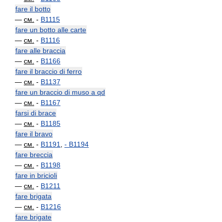
fare il botto
—
см.
-
B1115
fare un botto alle carte
—
см.
-
B1116
fare alle braccia
—
см.
-
B1166
fare il braccio di ferro
—
см.
-
B1137
fare un braccio di muso a qd
—
см.
-
B1167
farsi di brace
—
см.
-
B1185
fare il bravo
—
см.
-
B1191
,
-
B1194
fare breccia
—
см.
-
B1198
fare in bricioli
—
см.
-
B1211
fare brigata
—
см.
-
B1216
fare brigate