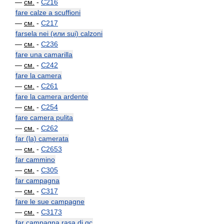
—
см.
-
C216
fare calze a scuffioni
—
см.
-
C217
farsela nei (или sui) calzoni
—
см.
-
C236
fare una camarilla
—
см.
-
C242
fare la camera
—
см.
-
C261
fare la camera ardente
—
см.
-
C254
fare camera pulita
—
см.
-
C262
far (la) camerata
—
см.
-
C2653
far cammino
—
см.
-
C305
far campagna
—
см.
-
C317
fare le sue campagne
—
см.
-
C3173
far campagna rasa di qc