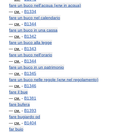
fare un buco nell'acqua (или in acqua)
—
см.
-
B1334
fare un buco nel calendario
—
см.
-
B1344
fare un buco in una cassa
—
см.
-
B1342
fare un buco alla legge
—
см.
-
B1343
fare un buco nell'orario
—
см.
-
B1344
fare un buco in un patrimonio
—
см.
-
B1345
fare un buco nelle regole (или nel regolamento)
—
см.
-
B1346
fare il bue
—
см.
-
B1381
fare bufera
—
см.
-
B1393
fare bugiardo qd
—
см.
-
B1404
far buio