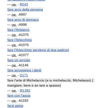
—
см.
-
R543
fare arco della persona
—
см.
-A997
fare arco di stomaco
—
см.
-A998
fare l'Aristarco
—
см.
-A1075
fare l'Arlecchino
—
см.
-A1076
fare l'Arlecchino servitore di due padroni
—
см.
-A1077
fare un arrosto
—
см.
-A1146
fare arrugginire i denti
—
см.
-
D171
fare l'arte di Michelaccio (и iu michelacclo, Michelasso) (:
mangiare, bere e an iare a spasso)
—
см.
-
M1382
fare con l'ascia
—
см.
-A1182
farsi asina