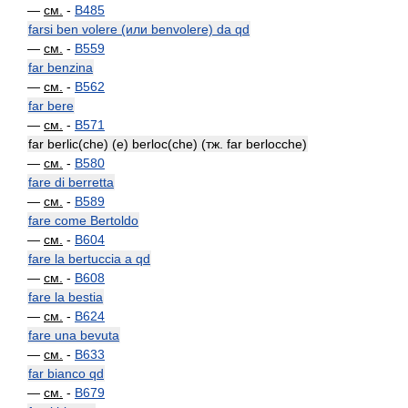
—
см.
-
B485
farsi ben volere (или benvolere) da qd
—
см.
-
B559
far benzina
—
см.
-
B562
far bere
—
см.
-
B571
far berlic(che) (e) berloc(che) (тж. far berlocche)
—
см.
-
B580
fare di berretta
—
см.
-
B589
fare come Bertoldo
—
см.
-
B604
fare la bertuccia a qd
—
см.
-
B608
fare la bestia
—
см.
-
B624
fare una bevuta
—
см.
-
B633
far bianco qd
—
см.
-
B679