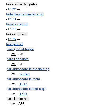
farcela (тж. fargliela)
-
F172
—
farla (или fargliene) a qd
-
F173
—
farsela con qd
-
F174
—
far(si) contro...
-
F175
—
fare per qd
fare (un) abbaglio
—
см.
-A10
fare l'abbaiata
—
см.
-A12
far abbassare la cresta a qd
—
см.
-
C3043
far abbassare la testa
—
см.
-
T512
far abbassare il tono a qd
—
см.
-
T728
fare l'abito a...
—
см.
-A36