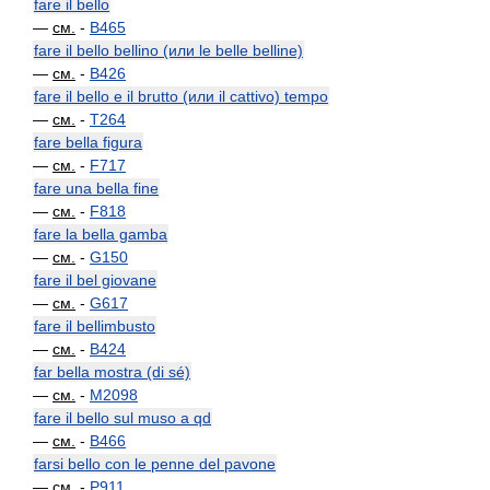
fare il bello
—
см.
-
B465
fare il bello bellino (или le belle belline)
—
см.
-
B426
fare il bello e il brutto (или il cattivo) tempo
—
см.
-
T264
fare bella figura
—
см.
-
F717
fare una bella fine
—
см.
-
F818
fare la bella gamba
—
см.
-
G150
fare il bel giovane
—
см.
-
G617
fare il bellimbusto
—
см.
-
B424
far bella mostra (di sé)
—
см.
-
M2098
fare il bello sul muso a qd
—
см.
-
B466
farsi bello con le penne del pavone
—
см.
-
P911