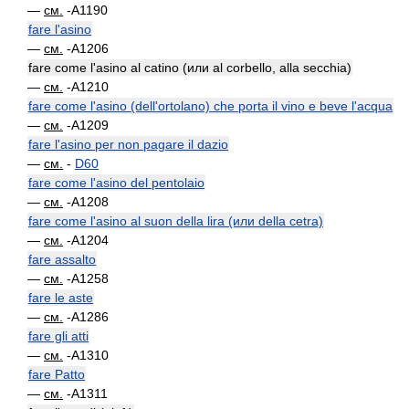
—
см.
-A1190
fare l'asino
—
см.
-A1206
fare come l'asino al catino (или al corbello, alla secchia)
—
см.
-A1210
fare come l'asino (dell'ortolano) che porta il vino e beve l'acqua
—
см.
-A1209
fare l'asino per non pagare il dazio
—
см.
-
D60
fare come l'asino del pentolaio
—
см.
-A1208
fare come l'asino al suon della lira (или della cetra)
—
см.
-A1204
fare assalto
—
см.
-A1258
fare le aste
—
см.
-A1286
fare gli atti
—
см.
-A1310
fare Patto
—
см.
-A1311