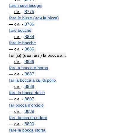
fare i suoi bisogni
—
см.
-
B775
fare le bizze (или la bizza)
—
см.
-
B786
fare bocche
—
см.
-
B884
fare le bocche
—
см.
-
B885
far (ci) (uau farsi) la bocca a...
—
см.
-
B886
fare a bocca e borsa
—
см.
-
B887
far la bocca a cui di pollo
—
см.
-
B888
fare la bocca dolce
—
см.
-
B807
far bocca d'orciolo
—
см.
-
B889
fare bocca da ridere
—
см.
-
B890
fare la bocca storta