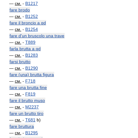
—
см.
-
B1217
fare brodo
—
см.
-
B1252
fare il broncio a qd
—
см.
-
B1254
fare d'un bruscolo una trave
—
см.
-
T889
farla brutta a qd
—
см.
-
B1283
farsi brutto
—
см.
-
B1290
fare (una) brutta figura
—
см.
-
F718
fare una brutta fine
—
см.
-
F819
fare il brutto muso
—
см.
-
M2237
fare un brutto tiro
—
см.
-
T681
b)
fare bruttura
—
см.
-
B1295