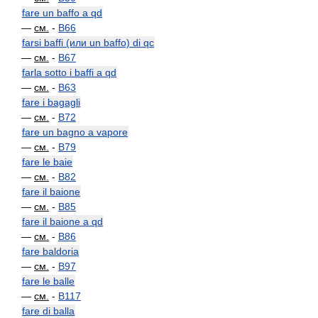
fare un baffo a qd
—
см.
-
B66
farsi baffi (или un baffo) di qc
—
см.
-
B67
farla sotto i baffi a qd
—
см.
-
B63
fare i bagagli
—
см.
-
B72
fare un bagno a vapore
—
см.
-
B79
fare le baie
—
см.
-
B82
fare il baione
—
см.
-
B85
fare il baione a qd
—
см.
-
B86
fare baldoria
—
см.
-
B97
fare le balle
—
см.
-
B117
fare di balla