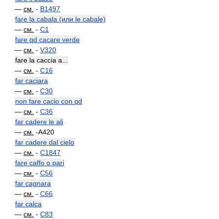
—
см.
-
B1497
fare la cabala (или le cabale)
—
см.
-
C1
fare qd cacare verde
—
см.
-
V320
fare la caccia a...
—
см.
-
C16
far caciara
—
см.
-
C30
non fare cacio con qd
—
см.
-
C36
far cadere le ali
—
см.
-A420
far cadere dal cielo
—
см.
-
C1847
fare caffo o pari
—
см.
-
C56
far cagnara
—
см.
-
C66
far calca
—
см.
-
C83