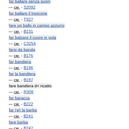
far ballare senza suoni
—
см.
-
S2092
far ballare il trescone
—
см.
-
T927
fare un ballo in campo azzurro
—
см.
-
B131
far balzare il cuore in gola
—
см.
-
C3254
farsi da banda
—
см.
-
B176
far bandiera
—
см.
-
B196
far la bandiera
—
см.
-
B197
fare bandiera d< ricatto
—
см.
-
R308
far baracca
—
см.
-
B222
far (si) la barba
—
см.
-
B241
fare barba
—
см.
-
B242