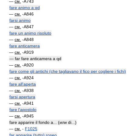
—
см.
-A743
fare animo a qd
—
см.
-A846
farsi animo
—
см.
-A847
fare un animo risoluto
—
см.
-A848
fare anticamera
—
см.
-A919
— far fare anticamera a qd
—
см.
-A920
fare come gli antichi (che tagliavano il fico per cogliere i fichi)
—
см.
-A924
fare all'aperta
—
см.
-A938
farsi apertura
—
см.
-A941
fare l'apostolo
—
см.
-A945
fare apparire il fondo a... (или di...)
—
см.
-
F1025
far apparire (tutto) roseo