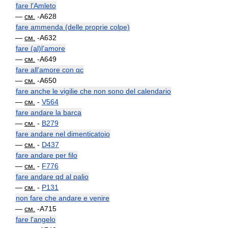
fare l'Amleto
—
см.
-A628
fare ammenda (delle proprie colpe)
—
см.
-A632
fare (al)l'amore
—
см.
-A649
fare all'amore con qc
—
см.
-A650
fare anche le vigilie che non sono del calendario
—
см.
-
V564
fare andare la barca
—
см.
-
B279
fare andare nel dimenticatoio
—
см.
-
D437
fare andare per filo
—
см.
-
F776
fare andare qd al palio
—
см.
-
P131
non fare che andare e venire
—
см.
-A715
fare l'angelo