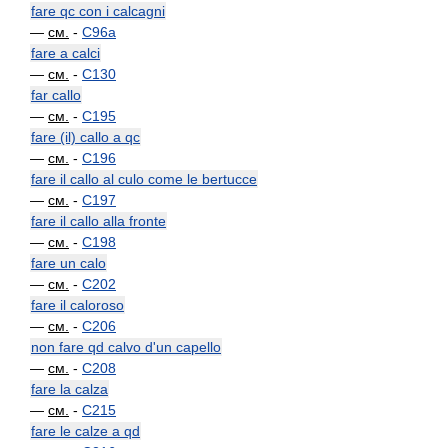
fare qc con i calcagni
—
см.
-
C96a
fare a calci
—
см.
-
C130
far callo
—
см.
-
C195
fare (il) callo a qc
—
см.
-
C196
fare il callo al culo come le bertucce
—
см.
-
C197
fare il callo alla fronte
—
см.
-
C198
fare un calo
—
см.
-
C202
fare il caloroso
—
см.
-
C206
non fare qd calvo d'un capello
—
см.
-
C208
fare la calza
—
см.
-
C215
fare le calze a qd