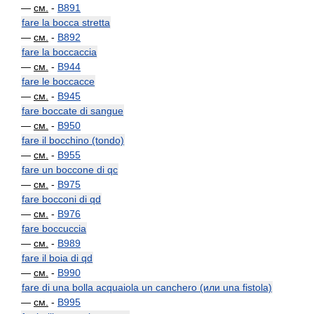
—
см.
-
B891
fare la bocca stretta
—
см.
-
B892
fare la boccaccia
—
см.
-
B944
fare le boccacce
—
см.
-
B945
fare boccate di sangue
—
см.
-
B950
fare il bocchino (tondo)
—
см.
-
B955
fare un boccone di qc
—
см.
-
B975
fare bocconi di qd
—
см.
-
B976
fare boccuccia
—
см.
-
B989
fare il boia di qd
—
см.
-
B990
fare di una bolla acquaiola un canchero (или una fistola)
—
см.
-
B995