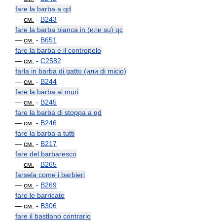
fare la barba a qd
—
см.
-
B243
fare la barba bianca in (или su) qc
—
см.
-
B651
fare la barba e il contropelo
—
см.
-
C2582
farla in barba di gatto (или di micio)
—
см.
-
B244
fare la barba ai muri
—
см.
-
B245
fare la barba di stoppa a qd
—
см.
-
B246
fare la barba a tutti
—
см.
-
B217
fare del barbaresco
—
см.
-
B265
farsela come i barbieri
—
см.
-
B269
fare le barricate
—
см.
-
B306
fare il bastlano contrario