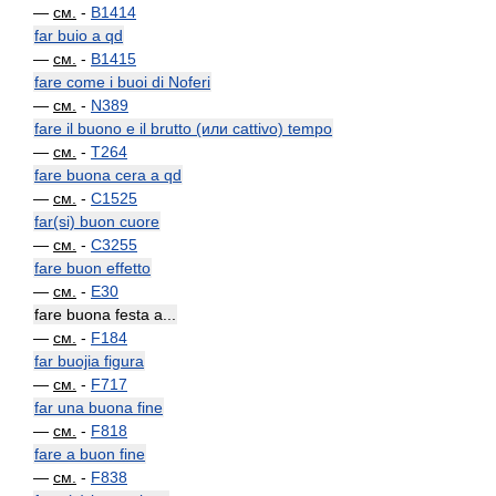
—
см.
-
B1414
far buio a qd
—
см.
-
B1415
fare come i buoi di Noferi
—
см.
-
N389
fare il buono e il brutto (или cattivo) tempo
—
см.
-
T264
fare buona cera a qd
—
см.
-
C1525
far(si) buon cuore
—
см.
-
C3255
fare buon effetto
—
см.
-
E30
fare buona festa a...
—
см.
-
F184
far buojia figura
—
см.
-
F717
far una buona fine
—
см.
-
F818
fare a buon fine
—
см.
-
F838