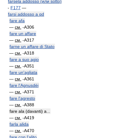
farsela addosso (или sotto)
-
F177
—
farsi addosso a qd
fare afa
—
см.
-A306
fare un affare
—
см.
-A317
farne un affare di Stato
—
см.
-A318
fare a suo agio
—
см.
-A351
fare un'agliata
—
см.
-A361
fare l'Agnusdèi
—
см.
-A371
fare l'agresto
—
см.
-A388
fare ala (davanti) a...
—
см.
-A419
farla alida
—
см.
-A470
fare con l'alito