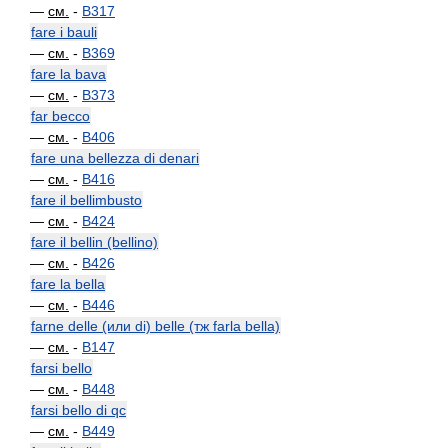
—
см.
-
B317
fare i bauli
—
см.
-
B369
fare la bava
—
см.
-
B373
far becco
—
см.
-
B406
fare una bellezza di denari
—
см.
-
B416
fare il bellimbusto
—
см.
-
B424
fare il bellin (bellino)
—
см.
-
B426
fare la bella
—
см.
-
B446
farne delle (или di) belle (тж farla bella)
—
см.
-
B147
farsi bello
—
см.
-
B448
farsi bello di qc
—
см.
-
B449