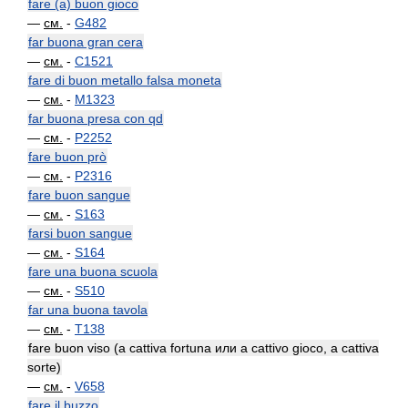
fare (a) buon gioco
—
см.
-
G482
far buona gran cera
—
см.
-
C1521
fare di buon metallo falsa moneta
—
см.
-
M1323
far buona presa con qd
—
см.
-
P2252
fare buon prò
—
см.
-
P2316
fare buon sangue
—
см.
-
S163
farsi buon sangue
—
см.
-
S164
fare una buona scuola
—
см.
-
S510
far una buona tavola
—
см.
-
T138
fare buon viso (a cattiva fortuna или a cattivo gioco, a cattiva
sorte)
—
см.
-
V658
fare il buzzo