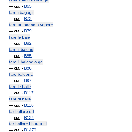
farla sotto i baffi a qd
—
см.
-
B63
fare i bagagli
—
см.
-
B72
fare un bagno a vapore
—
см.
-
B79
fare le baie
—
см.
-
B82
fare il baione
—
см.
-
B85
fare il baione a qd
—
см.
-
B86
fare baldoria
—
см.
-
B97
fare le balle
—
см.
-
B117
fare di balla
—
см.
-
B118
far ballare qd
—
см.
-
B124
far ballare i buratt ni
—
см.
-
B1470