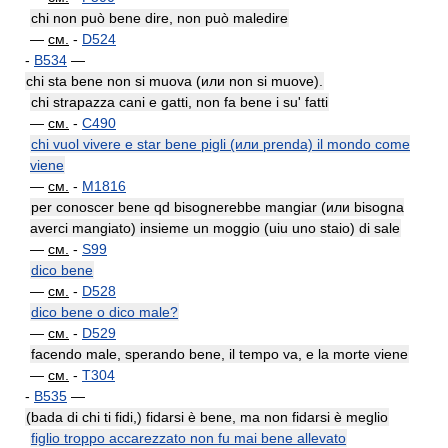
chi non può bene dire, non può maledire
—
см.
-
D524
-
B534
—
chi sta bene non si muova (или non si muove).
chi strapazza cani e gatti, non fa bene i su' fatti
—
см.
-
C490
chi vuol vivere e star bene pigli (или prenda) il mondo come
viene
—
см.
-
M1816
per conoscer bene qd bisognerebbe mangiar (или bisogna
averci mangiato) insieme un moggio (uiu uno staio) di sale
—
см.
-
S99
dico bene
—
см.
-
D528
dico bene o dico male?
—
см.
-
D529
facendo male, sperando bene, il tempo va, e la morte viene
—
см.
-
T304
-
B535
—
(bada di chi ti fidi,) fidarsi è bene, ma non fidarsi è meglio
figlio troppo accarezzato non fu mai bene allevato