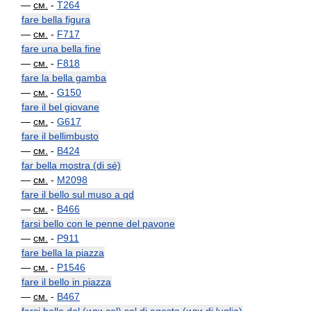
—
см.
-
T264
fare bella figura
—
см.
-
F717
fare una bella fine
—
см.
-
F818
fare la bella gamba
—
см.
-
G150
fare il bel giovane
—
см.
-
G617
fare il bellimbusto
—
см.
-
B424
far bella mostra (di sé)
—
см.
-
M2098
fare il bello sul muso a qd
—
см.
-
B466
farsi bello con le penne del pavone
—
см.
-
P911
fare bella la piazza
—
см.
-
P1546
fare il bello in piazza
—
см.
-
B467