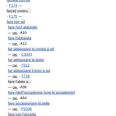
farsela con qd
-
F174
—
far(si) contro...
-
F175
—
fare per qd
fare (un) abbaglio
—
см.
-A10
fare l'abbaiata
—
см.
-A12
far abbassare la cresta a qd
—
см.
-
C3043
far abbassare la testa
—
см.
-
T512
far abbassare il tono a qd
—
см.
-
T728
fare l'abito a...
—
см.
-A36
fare (dell')accademia (или le accademie)
—
см.
-A54
fare accapponare la pelle
—
см.
-
P1036
fare con l'accetta