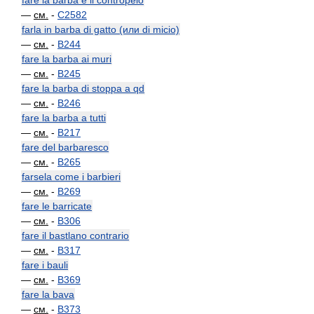
fare la barba e il contropelo
—
см.
-
C2582
farla in barba di gatto (или di micio)
—
см.
-
B244
fare la barba ai muri
—
см.
-
B245
fare la barba di stoppa a qd
—
см.
-
B246
fare la barba a tutti
—
см.
-
B217
fare del barbaresco
—
см.
-
B265
farsela come i barbieri
—
см.
-
B269
fare le barricate
—
см.
-
B306
fare il bastlano contrario
—
см.
-
B317
fare i bauli
—
см.
-
B369
fare la bava
—
см.
-
B373