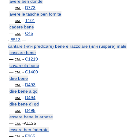
avere ben donde
—
см.
-
D773
avere le tasche ben fornite
—
см.
-
T101
cadere bene
—
см.
-
C45
-
B513
—
cantare (или predicare) bene e razzolare (или ruspare) male
cascare bene
—
см.
-
C1219
cavarsela bene
—
см.
-
C1400
dire bene
—
см.
-
D493
dire bene a qd
—
см.
-
D494
dire bene dì qd
—
см.
-
D495
essere bene in arnese
—
см.
-A1125
essere ben foderato
—
см.
-
F965