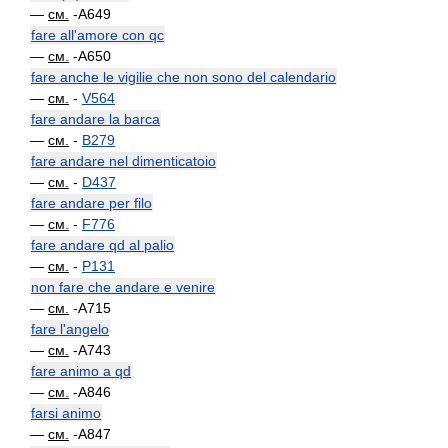
—
см.
-A649
fare all'amore con qc
—
см.
-A650
fare anche le vigilie che non sono del calendario
—
см.
-
V564
fare andare la barca
—
см.
-
B279
fare andare nel dimenticatoio
—
см.
-
D437
fare andare per filo
—
см.
-
F776
fare andare qd al palio
—
см.
-
P131
non fare che andare e venire
—
см.
-A715
fare l'angelo
—
см.
-A743
fare animo a qd
—
см.
-A846
farsi animo
—
см.
-A847