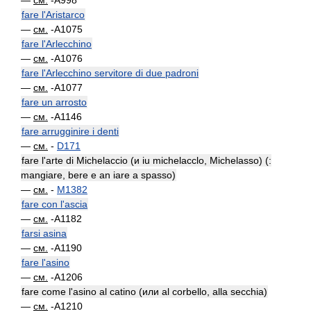
—
см.
-A998
fare l'Aristarco
—
см.
-A1075
fare l'Arlecchino
—
см.
-A1076
fare l'Arlecchino servitore di due padroni
—
см.
-A1077
fare un arrosto
—
см.
-A1146
fare arrugginire i denti
—
см.
-
D171
fare l'arte di Michelaccio (и iu michelacclo, Michelasso) (:
mangiare, bere e an iare a spasso)
—
см.
-
M1382
fare con l'ascia
—
см.
-A1182
farsi asina
—
см.
-A1190
fare l'asino
—
см.
-A1206
fare come l'asino al catino (или al corbello, alla secchia)
—
см.
-A1210