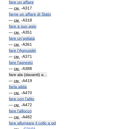
fare un affare
—
см.
-A317
farne un affare di Stato
—
см.
-A318
fare a suo agio
—
см.
-A351
fare un'agliata
—
см.
-A361
fare l'Agnusdèi
—
см.
-A371
fare l'agresto
—
см.
-A388
fare ala (davanti) a...
—
см.
-A419
farla alida
—
см.
-A470
fare con l'alito
—
см.
-A472
fare l'allocco
—
см.
-A482
fare allungare il collo a qd