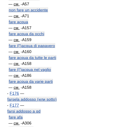
—
см.
-A57
non fare un accidente
—
см.
-A71
fare acqua
—
см.
-A157
fare acqua da occhi
—
см.
-A159
fare (l')acqua di papavero
—
см.
-A160
fare acqua da tutte le parti
—
см.
-A158
fare (I')acqua nel vaglio
—
см.
-A186
fare acqua da varie parti
—
см.
-A158
-
F176
—
farsela addosso (или sotto)
-
F177
—
farsi addosso a qd
fare afa
—
см.
-A306