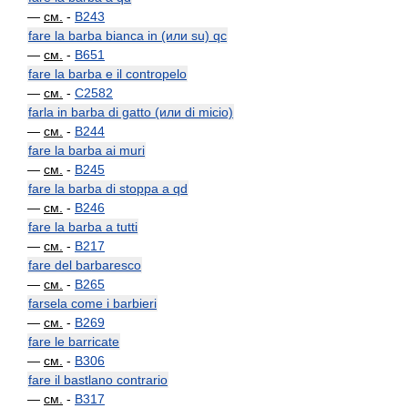
—
см.
-
B243
fare la barba bianca in (или su) qc
—
см.
-
B651
fare la barba e il contropelo
—
см.
-
C2582
farla in barba di gatto (или di micio)
—
см.
-
B244
fare la barba ai muri
—
см.
-
B245
fare la barba di stoppa a qd
—
см.
-
B246
fare la barba a tutti
—
см.
-
B217
fare del barbaresco
—
см.
-
B265
farsela come i barbieri
—
см.
-
B269
fare le barricate
—
см.
-
B306
fare il bastlano contrario
—
см.
-
B317