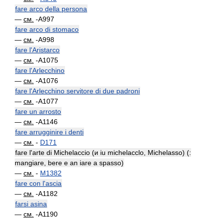
fare arco della persona
—
см.
-A997
fare arco di stomaco
—
см.
-A998
fare l'Aristarco
—
см.
-A1075
fare l'Arlecchino
—
см.
-A1076
fare l'Arlecchino servitore di due padroni
—
см.
-A1077
fare un arrosto
—
см.
-A1146
fare arrugginire i denti
—
см.
-
D171
fare l'arte di Michelaccio (и iu michelacclo, Michelasso) (:
mangiare, bere e an iare a spasso)
—
см.
-
M1382
fare con l'ascia
—
см.
-A1182
farsi asina
—
см.
-A1190