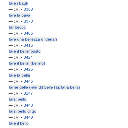
fare i bauli
—
см.
-
B369
fare la bava
—
см.
-
B373
far becco
—
см.
-
B406
fare una bellezza di denari
—
см.
-
B416
fare il bellimbusto
—
см.
-
B424
fare il bellin (bellino)
—
см.
-
B426
fare la bella
—
см.
-
B446
farne delle (или di) belle (тж farla bella)
—
см.
-
B147
farsi bello
—
см.
-
B448
farsi bello di qc
—
см.
-
B449
fare il bello