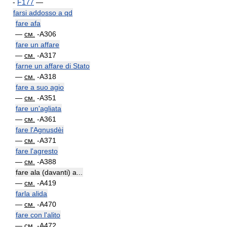
-
F177
—
farsi addosso a qd
fare afa
—
см.
-A306
fare un affare
—
см.
-A317
farne un affare di Stato
—
см.
-A318
fare a suo agio
—
см.
-A351
fare un'agliata
—
см.
-A361
fare l'Agnusdèi
—
см.
-A371
fare l'agresto
—
см.
-A388
fare ala (davanti) a...
—
см.
-A419
farla alida
—
см.
-A470
fare con l'alito
—
см.
-A472