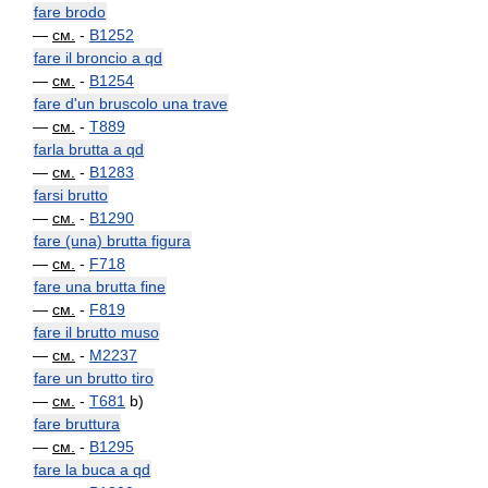
fare brodo
—
см.
-
B1252
fare il broncio a qd
—
см.
-
B1254
fare d'un bruscolo una trave
—
см.
-
T889
farla brutta a qd
—
см.
-
B1283
farsi brutto
—
см.
-
B1290
fare (una) brutta figura
—
см.
-
F718
fare una brutta fine
—
см.
-
F819
fare il brutto muso
—
см.
-
M2237
fare un brutto tiro
—
см.
-
T681
b)
fare bruttura
—
см.
-
B1295
fare la buca a qd