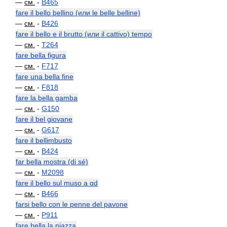
—
см.
-
B465
fare il bello bellino (или le belle belline)
—
см.
-
B426
fare il bello e il brutto (или il cattivo) tempo
—
см.
-
T264
fare bella figura
—
см.
-
F717
fare una bella fine
—
см.
-
F818
fare la bella gamba
—
см.
-
G150
fare il bel giovane
—
см.
-
G617
fare il bellimbusto
—
см.
-
B424
far bella mostra (di sé)
—
см.
-
M2098
fare il bello sul muso a qd
—
см.
-
B466
farsi bello con le penne del pavone
—
см.
-
P911
fare bella la piazza