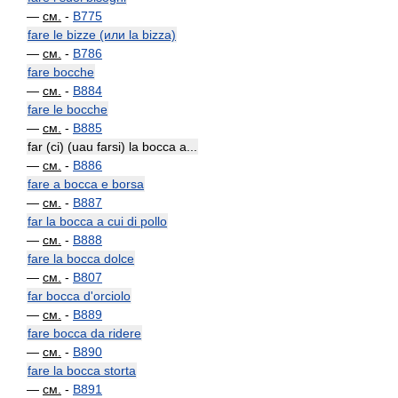
—
см.
-
B775
fare le bizze (или la bizza)
—
см.
-
B786
fare bocche
—
см.
-
B884
fare le bocche
—
см.
-
B885
far (ci) (uau farsi) la bocca a...
—
см.
-
B886
fare a bocca e borsa
—
см.
-
B887
far la bocca a cui di pollo
—
см.
-
B888
fare la bocca dolce
—
см.
-
B807
far bocca d'orciolo
—
см.
-
B889
fare bocca da ridere
—
см.
-
B890
fare la bocca storta
—
см.
-
B891