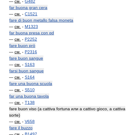
—
см.
-
G482
far buona gran cera
—
см.
-
C1521
fare di buon metallo falsa moneta
—
см.
-
M1323
far buona presa con qd
—
см.
-
P2252
fare buon prò
—
см.
-
P2316
fare buon sangue
—
см.
-
S163
farsi buon sangue
—
см.
-
S164
fare una buona scuola
—
см.
-
S510
far una buona tavola
—
см.
-
T138
fare buon viso (a cattiva fortuna или a cattivo gioco, a cattiva
sorte)
—
см.
-
V658
fare il buzzo
—
см.
-
B1497