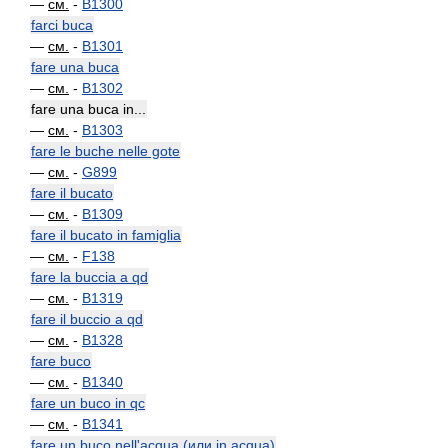
—
см.
-
B1300
farci buca
—
см.
-
B1301
fare una buca
—
см.
-
B1302
fare una buca in...
—
см.
-
B1303
fare le buche nelle gote
—
см.
-
G899
fare il bucato
—
см.
-
B1309
fare il bucato in famiglia
—
см.
-
F138
fare la buccia a qd
—
см.
-
B1319
fare il buccio a qd
—
см.
-
B1328
fare buco
—
см.
-
B1340
fare un buco in qc
—
см.
-
B1341
fare un buco nell'acqua (или in acqua)