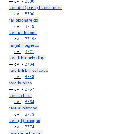
—
см.
-
B680
fare del (или il) bianco nero
—
см.
-
B700
far bidonare qd
—
см.
-
B719
fare un bidone
—
см.
-
B719a
far(si) il biglietto
—
см.
-
B721
fare il bilancio di qc
—
см.
-
B734
fare billi billi col capo
—
см.
-
B748
fare la birba
—
см.
-
B757
farci la birra
—
см.
-
B764
fare al bisogno
—
см.
-
B773
fare (di) bisogno
—
см.
-
B774
fare i suoi bisogni