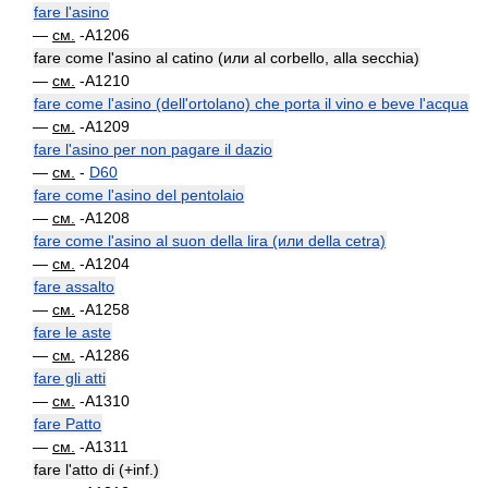
fare l'asino
—
см.
-A1206
fare come l'asino al catino (или al corbello, alla secchia)
—
см.
-A1210
fare come l'asino (dell'ortolano) che porta il vino e beve l'acqua
—
см.
-A1209
fare l'asino per non pagare il dazio
—
см.
-
D60
fare come l'asino del pentolaio
—
см.
-A1208
fare come l'asino al suon della lira (или della cetra)
—
см.
-A1204
fare assalto
—
см.
-A1258
fare le aste
—
см.
-A1286
fare gli atti
—
см.
-A1310
fare Patto
—
см.
-A1311
fare l'atto di (+inf.)