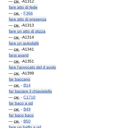
—
см.
-A1312
fare atto di fede
—
см.
-
F366
fare atto di presenza
—
см.
-A1313
fare un atto di stizza
—
см.
-A1314
fare un autodafé
—
см.
-A1341
farsi avanti
—
см.
-A1351
fare l'avvocato del d avolo
—
см.
-A1399
far baccano
—
см.
-
B14
far baciare il chiavistello
—
см.
-
C1710
far baco a qd
—
см.
-
B49
far baco baco
—
см.
-
B50
fare un baffo a qd