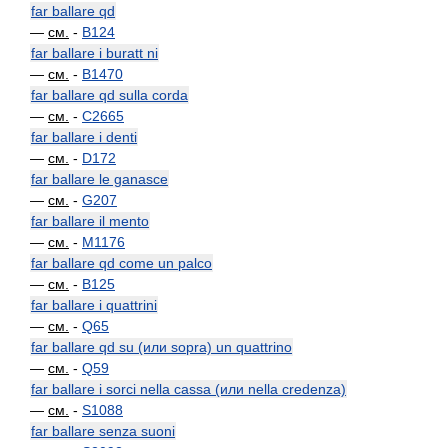
far ballare qd
—
см.
-
B124
far ballare i buratt ni
—
см.
-
B1470
far ballare qd sulla corda
—
см.
-
C2665
far ballare i denti
—
см.
-
D172
far ballare le ganasce
—
см.
-
G207
far ballare il mento
—
см.
-
M1176
far ballare qd come un palco
—
см.
-
B125
far ballare i quattrini
—
см.
-
Q65
far ballare qd su (или sopra) un quattrino
—
см.
-
Q59
far ballare i sorci nella cassa (или nella credenza)
—
см.
-
S1088
far ballare senza suoni