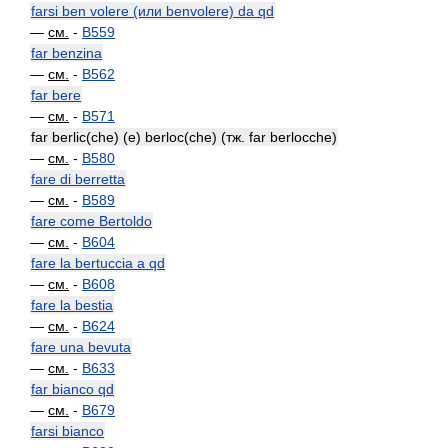
farsi ben volere (или benvolere) da qd
—
см.
-
B559
far benzina
—
см.
-
B562
far bere
—
см.
-
B571
far berlic(che) (e) berloc(che) (тж. far berlocche)
—
см.
-
B580
fare di berretta
—
см.
-
B589
fare come Bertoldo
—
см.
-
B604
fare la bertuccia a qd
—
см.
-
B608
fare la bestia
—
см.
-
B624
fare una bevuta
—
см.
-
B633
far bianco qd
—
см.
-
B679
farsi bianco