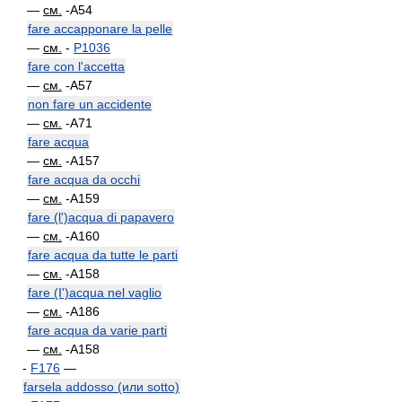
—
см.
-A54
fare accapponare la pelle
—
см.
-
P1036
fare con l'accetta
—
см.
-A57
non fare un accidente
—
см.
-A71
fare acqua
—
см.
-A157
fare acqua da occhi
—
см.
-A159
fare (l')acqua di papavero
—
см.
-A160
fare acqua da tutte le parti
—
см.
-A158
fare (I')acqua nel vaglio
—
см.
-A186
fare acqua da varie parti
—
см.
-A158
-
F176
—
farsela addosso (или sotto)