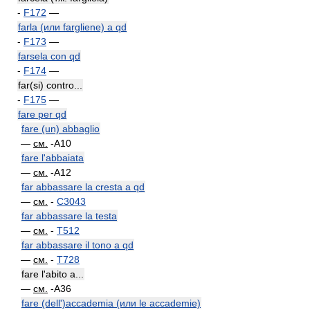
-
F172
—
farla (или fargliene) a qd
-
F173
—
farsela con qd
-
F174
—
far(si) contro...
-
F175
—
fare per qd
fare (un) abbaglio
—
см.
-A10
fare l'abbaiata
—
см.
-A12
far abbassare la cresta a qd
—
см.
-
C3043
far abbassare la testa
—
см.
-
T512
far abbassare il tono a qd
—
см.
-
T728
fare l'abito a...
—
см.
-A36
fare (dell')accademia (или le accademie)