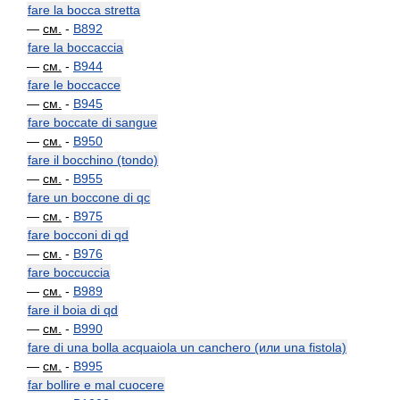
fare la bocca stretta
—
см.
-
B892
fare la boccaccia
—
см.
-
B944
fare le boccacce
—
см.
-
B945
fare boccate di sangue
—
см.
-
B950
fare il bocchino (tondo)
—
см.
-
B955
fare un boccone di qc
—
см.
-
B975
fare bocconi di qd
—
см.
-
B976
fare boccuccia
—
см.
-
B989
fare il boia di qd
—
см.
-
B990
fare di una bolla acquaiola un canchero (или una fistola)
—
см.
-
B995
far bollire e mal cuocere