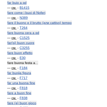
far buio a qd
—
см.
-
B1415
fare come i buoi di Noferi
—
см.
-
N389
fare il buono e il brutto (или cattivo) tempo
—
см.
-
T264
fare buona cera a qd
—
см.
-
C1525
far(si) buon cuore
—
см.
-
C3255
fare buon effetto
—
см.
-
E30
fare buona festa a...
—
см.
-
F184
far buojia figura
—
см.
-
F717
far una buona fine
—
см.
-
F818
fare a buon fine
—
см.
-
F838
fare (a) buon gioco