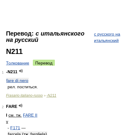
Перевод:
с итальянского
с русского на
на русский
итальянский
N211
Толкование
Перевод
-N211
1
fare di nero
рел. поститься.
Frasario italiano-russo
-N211
>
FARE
2
I
см. тж.
FARE II
v
-
F171
—
farcela (тж. fargliela)