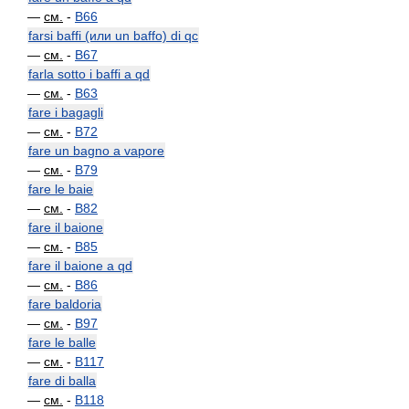
—
см.
-
B66
farsi baffi (или un baffo) di qc
—
см.
-
B67
farla sotto i baffi a qd
—
см.
-
B63
fare i bagagli
—
см.
-
B72
fare un bagno a vapore
—
см.
-
B79
fare le baie
—
см.
-
B82
fare il baione
—
см.
-
B85
fare il baione a qd
—
см.
-
B86
fare baldoria
—
см.
-
B97
fare le balle
—
см.
-
B117
fare di balla
—
см.
-
B118