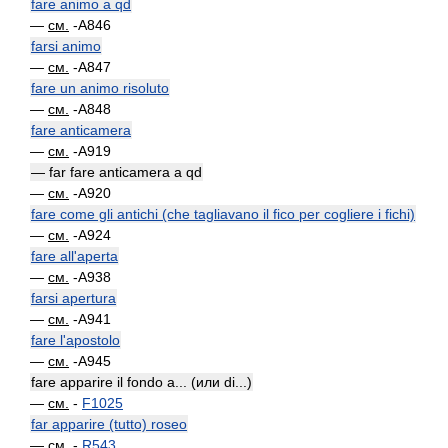
fare animo a qd
—
см.
-A846
farsi animo
—
см.
-A847
fare un animo risoluto
—
см.
-A848
fare anticamera
—
см.
-A919
— far fare anticamera a qd
—
см.
-A920
fare come gli antichi (che tagliavano il fico per cogliere i fichi)
—
см.
-A924
fare all'aperta
—
см.
-A938
farsi apertura
—
см.
-A941
fare l'apostolo
—
см.
-A945
fare apparire il fondo a... (или di...)
—
см.
-
F1025
far apparire (tutto) roseo
—
см.
-
R543