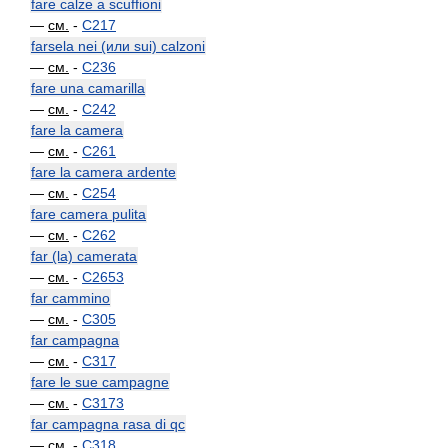
fare calze a scuffioni
—
см.
-
C217
farsela nei (или sui) calzoni
—
см.
-
C236
fare una camarilla
—
см.
-
C242
fare la camera
—
см.
-
C261
fare la camera ardente
—
см.
-
C254
fare camera pulita
—
см.
-
C262
far (la) camerata
—
см.
-
C2653
far cammino
—
см.
-
C305
far campagna
—
см.
-
C317
fare le sue campagne
—
см.
-
C3173
far campagna rasa di qc
—
см.
-
C318