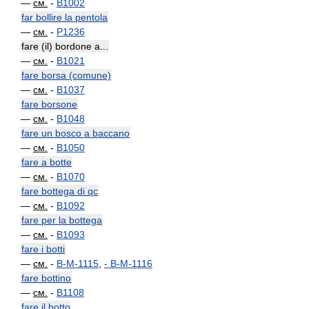
—
см.
-
B1002
far bollire la pentola
—
см.
-
P1236
fare (il) bordone a...
—
см.
-
B1021
fare borsa (comune)
—
см.
-
B1037
fare borsone
—
см.
-
B1048
fare un bosco a baccano
—
см.
-
B1050
fare a botte
—
см.
-
B1070
fare bottega di qc
—
см.
-
B1092
fare per la bottega
—
см.
-
B1093
fare i botti
—
см.
-
B-M-1115
,
-
B-M-1116
fare bottino
—
см.
-
B1108
fare il botto