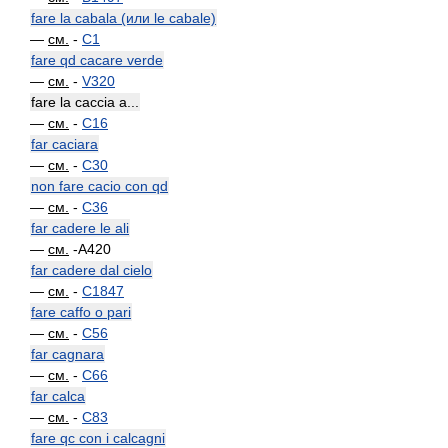
fare la cabala (или le cabale)
—
см.
-
C1
fare qd cacare verde
—
см.
-
V320
fare la caccia a...
—
см.
-
C16
far caciara
—
см.
-
C30
non fare cacio con qd
—
см.
-
C36
far cadere le ali
—
см.
-A420
far cadere dal cielo
—
см.
-
C1847
fare caffo o pari
—
см.
-
C56
far cagnara
—
см.
-
C66
far calca
—
см.
-
C83
fare qc con i calcagni