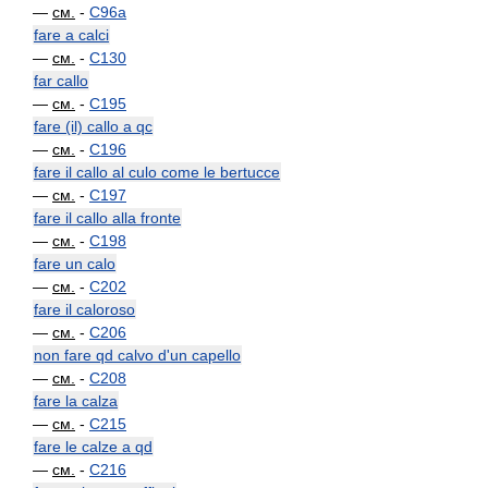
—
см.
-
C96a
fare a calci
—
см.
-
C130
far callo
—
см.
-
C195
fare (il) callo a qc
—
см.
-
C196
fare il callo al culo come le bertucce
—
см.
-
C197
fare il callo alla fronte
—
см.
-
C198
fare un calo
—
см.
-
C202
fare il caloroso
—
см.
-
C206
non fare qd calvo d'un capello
—
см.
-
C208
fare la calza
—
см.
-
C215
fare le calze a qd
—
см.
-
C216