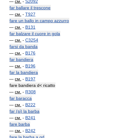
—
см.
-
S2092
far ballare il trescone
—
см.
-
T927
fare un ballo in campo azzurro
—
см.
-
B131
far balzare il cuore in gola
—
см.
-
C3254
farsi da banda
—
см.
-
B176
far bandiera
—
см.
-
B196
far la bandiera
—
см.
-
B197
fare bandiera d< ricatto
—
см.
-
R308
far baracca
—
см.
-
B222
far (si) la barba
—
см.
-
B241
fare barba
—
см.
-
B242
fare la barba a qd