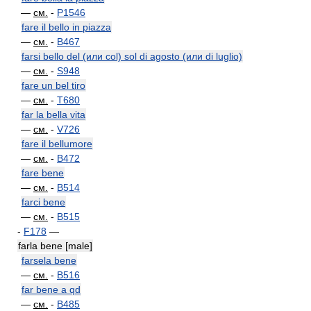
—
см.
-
P1546
fare il bello in piazza
—
см.
-
B467
farsi bello del (или col) sol di agosto (или di luglio)
—
см.
-
S948
fare un bel tiro
—
см.
-
T680
far la bella vita
—
см.
-
V726
fare il bellumore
—
см.
-
B472
fare bene
—
см.
-
B514
farci bene
—
см.
-
B515
-
F178
—
farla bene [male]
farsela bene
—
см.
-
B516
far bene a qd
—
см.
-
B485