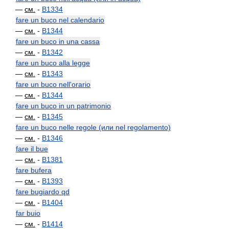
—
см.
-
B1334
fare un buco nel calendario
—
см.
-
B1344
fare un buco in una cassa
—
см.
-
B1342
fare un buco alla legge
—
см.
-
B1343
fare un buco nell'orario
—
см.
-
B1344
fare un buco in un patrimonio
—
см.
-
B1345
fare un buco nelle regole (или nel regolamento)
—
см.
-
B1346
fare il bue
—
см.
-
B1381
fare bufera
—
см.
-
B1393
fare bugiardo qd
—
см.
-
B1404
far buio
—
см.
-
B1414