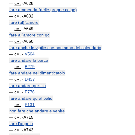
—
см.
-A628
fare ammenda (delle proprie colpe)
—
см.
-A632
fare (al)l'amore
—
см.
-A649
fare all'amore con qc
—
см.
-A650
fare anche le vigilie che non sono del calendario
—
см.
-
V564
fare andare la barca
—
см.
-
B279
fare andare nel dimenticatoio
—
см.
-
D437
fare andare per filo
—
см.
-
F776
fare andare qd al palio
—
см.
-
P131
non fare che andare e venire
—
см.
-A715
fare l'angelo
—
см.
-A743