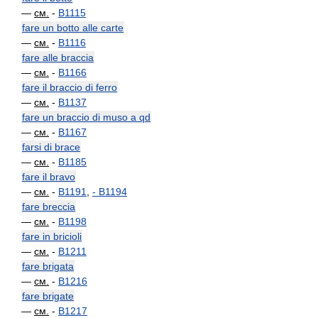
—
см.
-
B1115
fare un botto alle carte
—
см.
-
B1116
fare alle braccia
—
см.
-
B1166
fare il braccio di ferro
—
см.
-
B1137
fare un braccio di muso a qd
—
см.
-
B1167
farsi di brace
—
см.
-
B1185
fare il bravo
—
см.
-
B1191
,
-
B1194
fare breccia
—
см.
-
B1198
fare in bricioli
—
см.
-
B1211
fare brigata
—
см.
-
B1216
fare brigate
—
см.
-
B1217