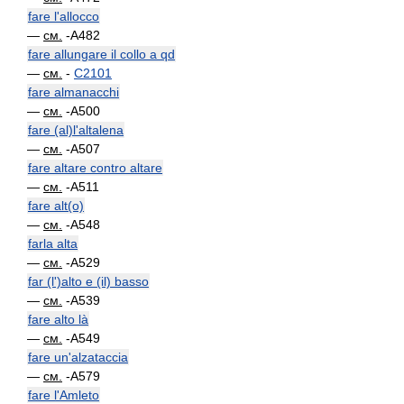
fare l'allocco
—
см.
-A482
fare allungare il collo a qd
—
см.
-
C2101
fare almanacchi
—
см.
-A500
fare (al)l'altalena
—
см.
-A507
fare altare contro altare
—
см.
-A511
fare alt(o)
—
см.
-A548
farla alta
—
см.
-A529
far (l')alto e (il) basso
—
см.
-A539
fare alto là
—
см.
-A549
fare un'alzataccia
—
см.
-A579
fare l'Amleto