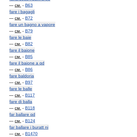
—
см.
-
B63
fare i bagagli
—
см.
-
B72
fare un bagno a vapore
—
см.
-
B79
fare le baie
—
см.
-
B82
fare il baione
—
см.
-
B85
fare il baione a qd
—
см.
-
B86
fare baldoria
—
см.
-
B97
fare le balle
—
см.
-
B117
fare di balla
—
см.
-
B118
far ballare qd
—
см.
-
B124
far ballare i buratt ni
—
см.
-
B1470