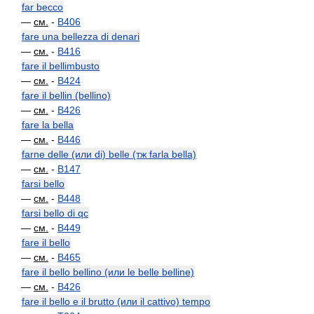
far becco
—
см.
-
B406
fare una bellezza di denari
—
см.
-
B416
fare il bellimbusto
—
см.
-
B424
fare il bellin (bellino)
—
см.
-
B426
fare la bella
—
см.
-
B446
farne delle (или di) belle (тж farla bella)
—
см.
-
B147
farsi bello
—
см.
-
B448
farsi bello di qc
—
см.
-
B449
fare il bello
—
см.
-
B465
fare il bello bellino (или le belle belline)
—
см.
-
B426
fare il bello e il brutto (или il cattivo) tempo