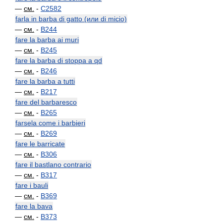
—
см.
-
C2582
farla in barba di gatto (или di micio)
—
см.
-
B244
fare la barba ai muri
—
см.
-
B245
fare la barba di stoppa a qd
—
см.
-
B246
fare la barba a tutti
—
см.
-
B217
fare del barbaresco
—
см.
-
B265
farsela come i barbieri
—
см.
-
B269
fare le barricate
—
см.
-
B306
fare il bastlano contrario
—
см.
-
B317
fare i bauli
—
см.
-
B369
fare la bava
—
см.
-
B373