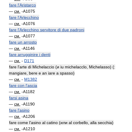
fare l'Aristarco
—
см.
-A1075
fare l'Arlecchino
—
см.
-A1076
fare l'Arlecchino servitore di due padroni
—
см.
-A1077
fare un arrosto
—
см.
-A1146
fare arrugginire i denti
—
см.
-
D171
fare l'arte di Michelaccio (и iu michelacclo, Michelasso) (:
mangiare, bere e an iare a spasso)
—
см.
-
M1382
fare con l'ascia
—
см.
-A1182
farsi asina
—
см.
-A1190
fare l'asino
—
см.
-A1206
fare come l'asino al catino (или al corbello, alla secchia)
—
см.
-A1210