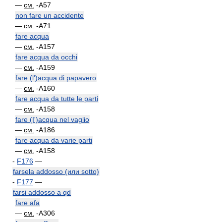
—
см.
-A57
non fare un accidente
—
см.
-A71
fare acqua
—
см.
-A157
fare acqua da occhi
—
см.
-A159
fare (l')acqua di papavero
—
см.
-A160
fare acqua da tutte le parti
—
см.
-A158
fare (I')acqua nel vaglio
—
см.
-A186
fare acqua da varie parti
—
см.
-A158
-
F176
—
farsela addosso (или sotto)
-
F177
—
farsi addosso a qd
fare afa
—
см.
-A306