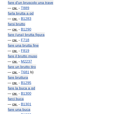
fare d'un bruscolo una trave
—
см.
-
T889
farla brutta a qd
—
см.
-
B1283
farsi brutto
—
см.
-
B1290
fare (una) brutta figura
—
см.
-
F718
fare una brutta fine
—
см.
-
F819
fare il brutto muso
—
см.
-
M2237
fare un brutto tiro
—
см.
-
T681
b)
fare bruttura
—
см.
-
B1295
fare la buca a qd
—
см.
-
B1300
farci buca
—
см.
-
B1301
fare una buca