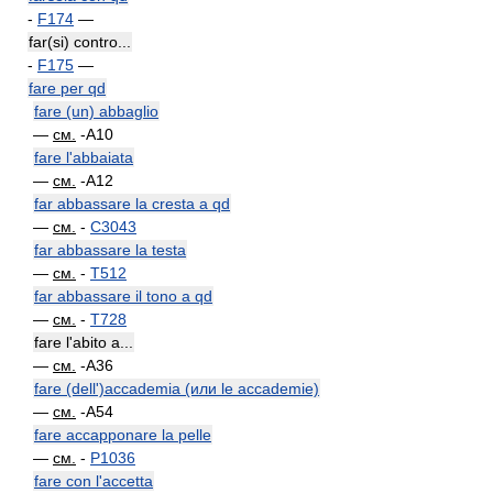
-
F174
—
far(si) contro...
-
F175
—
fare per qd
fare (un) abbaglio
—
см.
-A10
fare l'abbaiata
—
см.
-A12
far abbassare la cresta a qd
—
см.
-
C3043
far abbassare la testa
—
см.
-
T512
far abbassare il tono a qd
—
см.
-
T728
fare l'abito a...
—
см.
-A36
fare (dell')accademia (или le accademie)
—
см.
-A54
fare accapponare la pelle
—
см.
-
P1036
fare con l'accetta