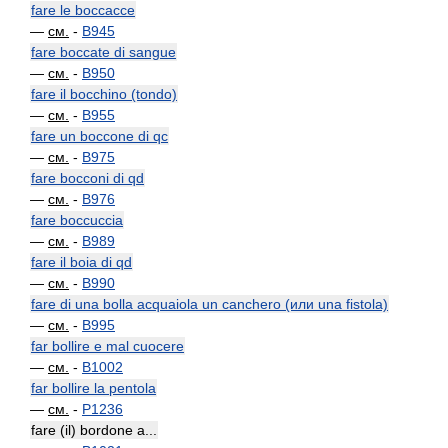
fare le boccacce
—
см.
-
B945
fare boccate di sangue
—
см.
-
B950
fare il bocchino (tondo)
—
см.
-
B955
fare un boccone di qc
—
см.
-
B975
fare bocconi di qd
—
см.
-
B976
fare boccuccia
—
см.
-
B989
fare il boia di qd
—
см.
-
B990
fare di una bolla acquaiola un canchero (или una fistola)
—
см.
-
B995
far bollire e mal cuocere
—
см.
-
B1002
far bollire la pentola
—
см.
-
P1236
fare (il) bordone a...