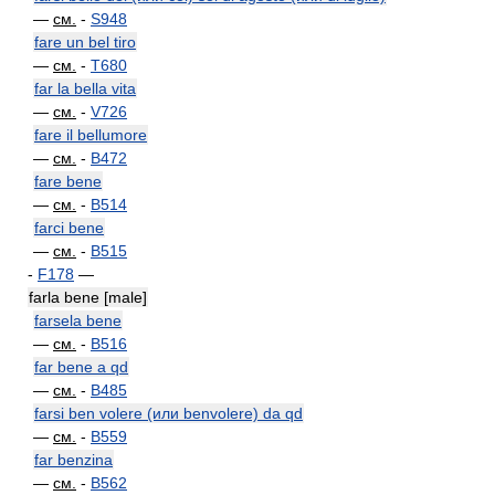
—
см.
-
S948
fare un bel tiro
—
см.
-
T680
far la bella vita
—
см.
-
V726
fare il bellumore
—
см.
-
B472
fare bene
—
см.
-
B514
farci bene
—
см.
-
B515
-
F178
—
farla bene [male]
farsela bene
—
см.
-
B516
far bene a qd
—
см.
-
B485
farsi ben volere (или benvolere) da qd
—
см.
-
B559
far benzina
—
см.
-
B562