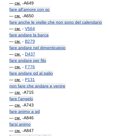
—
см.
-A649
fare all'amore con qc
—
см.
-A650
fare anche le vigilie che non sono del calendario
—
см.
-
V564
fare andare la barca
—
см.
-
B279
fare andare nel dimenticatoio
—
см.
-
D437
fare andare per filo
—
см.
-
F776
fare andare qd al palio
—
см.
-
P131
non fare che andare e venire
—
см.
-A715
fare l'angelo
—
см.
-A743
fare animo a qd
—
см.
-A846
farsi animo
—
см.
-A847