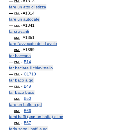
—
см.
-A1313
fare un atto di stizza
—
см.
-A1314
fare un autodafé
—
см.
-A1341
farsi avanti
—
см.
-A1351
fare l'avvocato del d avolo
—
см.
-A1399
far baccano
—
см.
-
B14
far baciare il chiavistello
—
см.
-
C1710
far baco a qd
—
см.
-
B49
far baco baco
—
см.
-
B50
fare un baffo a qd
—
см.
-
B66
farsi baffi (или un baffo) di qc
—
см.
-
B67
farla sotto i baffi a qd