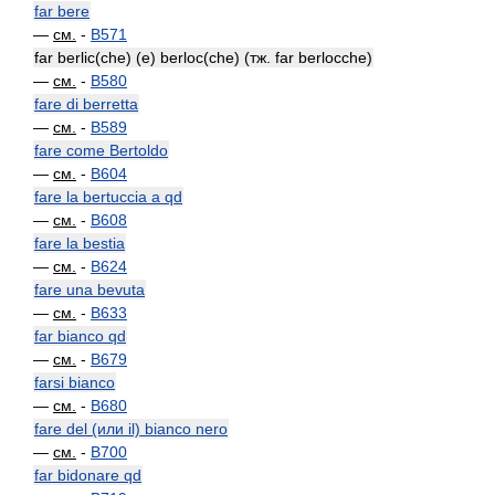
far bere
—
см.
-
B571
far berlic(che) (e) berloc(che) (тж. far berlocche)
—
см.
-
B580
fare di berretta
—
см.
-
B589
fare come Bertoldo
—
см.
-
B604
fare la bertuccia a qd
—
см.
-
B608
fare la bestia
—
см.
-
B624
fare una bevuta
—
см.
-
B633
far bianco qd
—
см.
-
B679
farsi bianco
—
см.
-
B680
fare del (или il) bianco nero
—
см.
-
B700
far bidonare qd