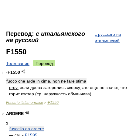
Перевод:
с итальянского
с русского на
на русский
итальянский
F1550
Толкование
Перевод
-F1550
1
fuoco che arde in cima, non ne fare stima
prov.
если дрова загорелись сверху, это еще не значит, что
горит костер (ср. наружность обманчива).
Frasario italiano-russo
-F1550
>
ARDERE
2
v
fuscello da ardere
—
см.
-
F1595