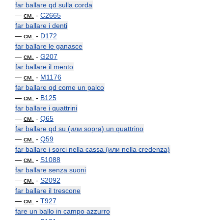
far ballare qd sulla corda
—
см.
-
C2665
far ballare i denti
—
см.
-
D172
far ballare le ganasce
—
см.
-
G207
far ballare il mento
—
см.
-
M1176
far ballare qd come un palco
—
см.
-
B125
far ballare i quattrini
—
см.
-
Q65
far ballare qd su (или sopra) un quattrino
—
см.
-
Q59
far ballare i sorci nella cassa (или nella credenza)
—
см.
-
S1088
far ballare senza suoni
—
см.
-
S2092
far ballare il trescone
—
см.
-
T927
fare un ballo in campo azzurro