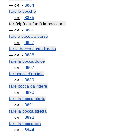
—
см.
-
B884
fare le bocche
—
см.
-
B885
far (ci) (uau farsi) la bocca a...
—
см.
-
B886
fare a bocca e borsa
—
см.
-
B887
far la bocca a cui di pollo
—
см.
-
B888
fare la bocca dolce
—
см.
-
B807
far bocca d'orciolo
—
см.
-
B889
fare bocca da ridere
—
см.
-
B890
fare la bocca storta
—
см.
-
B891
fare la bocca stretta
—
см.
-
B892
fare la boccaccia
—
см.
-
B944