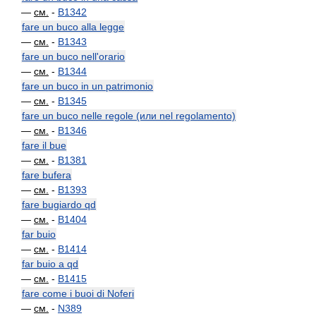
—
см.
-
B1342
fare un buco alla legge
—
см.
-
B1343
fare un buco nell'orario
—
см.
-
B1344
fare un buco in un patrimonio
—
см.
-
B1345
fare un buco nelle regole (или nel regolamento)
—
см.
-
B1346
fare il bue
—
см.
-
B1381
fare bufera
—
см.
-
B1393
fare bugiardo qd
—
см.
-
B1404
far buio
—
см.
-
B1414
far buio a qd
—
см.
-
B1415
fare come i buoi di Noferi
—
см.
-
N389