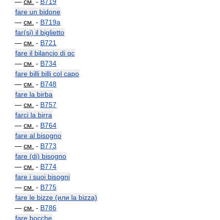
—
см.
-
B719
fare un bidone
—
см.
-
B719a
far(si) il biglietto
—
см.
-
B721
fare il bilancio di qc
—
см.
-
B734
fare billi billi col capo
—
см.
-
B748
fare la birba
—
см.
-
B757
farci la birra
—
см.
-
B764
fare al bisogno
—
см.
-
B773
fare (di) bisogno
—
см.
-
B774
fare i suoi bisogni
—
см.
-
B775
fare le bizze (или la bizza)
—
см.
-
B786
fare bocche