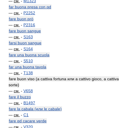
—
см.
-
M1323
far buona presa con qd
—
см.
-
P2252
fare buon prò
—
см.
-
P2316
fare buon sangue
—
см.
-
S163
farsi buon sangue
—
см.
-
S164
fare una buona scuola
—
см.
-
S510
far una buona tavola
—
см.
-
T138
fare buon viso (a cattiva fortuna или a cattivo gioco, a cattiva
sorte)
—
см.
-
V658
fare il buzzo
—
см.
-
B1497
fare la cabala (или le cabale)
—
см.
-
C1
fare qd cacare verde
—
см.
-
V320