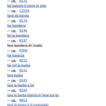
—
см.
-
B131
far balzare il cuore in gola
—
см.
-
C3254
farsi da banda
—
см.
-
B176
far bandiera
—
см.
-
B196
far la bandiera
—
см.
-
B197
fare bandiera d< ricatto
—
см.
-
R308
far baracca
—
см.
-
B222
far (si) la barba
—
см.
-
B241
fare barba
—
см.
-
B242
fare la barba a qd
—
см.
-
B243
fare la barba bianca in (или su) qc
—
см.
-
B651
fare la barba e il contropelo