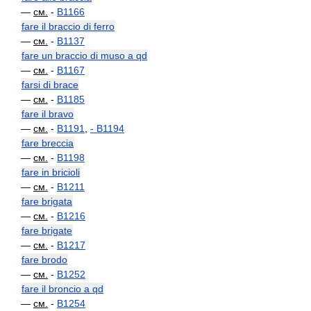
—
см.
-
B1166
fare il braccio di ferro
—
см.
-
B1137
fare un braccio di muso a qd
—
см.
-
B1167
farsi di brace
—
см.
-
B1185
fare il bravo
—
см.
-
B1191
,
-
B1194
fare breccia
—
см.
-
B1198
fare in bricioli
—
см.
-
B1211
fare brigata
—
см.
-
B1216
fare brigate
—
см.
-
B1217
fare brodo
—
см.
-
B1252
fare il broncio a qd
—
см.
-
B1254