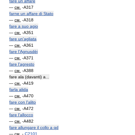
fare un affare
—
см.
-A317
farne un affare di Stato
—
см.
-A318
fare a suo agio
—
см.
-A351
fare un'agliata
—
см.
-A361
fare l'Agnusdèi
—
см.
-A371
fare l'agresto
—
см.
-A388
fare ala (davanti) a...
—
см.
-A419
farla alida
—
см.
-A470
fare con l'alito
—
см.
-A472
fare l'allocco
—
см.
-A482
fare allungare il collo a qd
—
см.
-
C2101