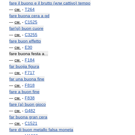
fare il buono e il brutto (или cattivo) tempo
—
см.
-
T264
fare buona cera a qd
—
см.
-
C1525
far(si) buon cuore
—
см.
-
C3255
fare buon effetto
—
см.
-
E30
fare buona festa a...
—
см.
-
F184
far buojia figura
—
см.
-
F717
far una buona fine
—
см.
-
F818
fare a buon fine
—
см.
-
F838
fare (a) buon gioco
—
см.
-
G482
far buona gran cera
—
см.
-
C1521
fare di buon metallo falsa moneta