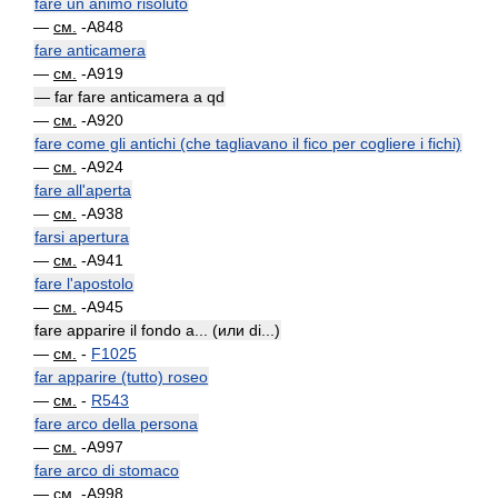
fare un animo risoluto
—
см.
-A848
fare anticamera
—
см.
-A919
— far fare anticamera a qd
—
см.
-A920
fare come gli antichi (che tagliavano il fico per cogliere i fichi)
—
см.
-A924
fare all'aperta
—
см.
-A938
farsi apertura
—
см.
-A941
fare l'apostolo
—
см.
-A945
fare apparire il fondo a... (или di...)
—
см.
-
F1025
far apparire (tutto) roseo
—
см.
-
R543
fare arco della persona
—
см.
-A997
fare arco di stomaco
—
см.
-A998