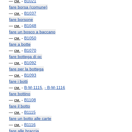
—
см.
-
B1021
fare borsa (comune)
—
см.
-
B1037
fare borsone
—
см.
-
B1048
fare un bosco a baccano
—
см.
-
B1050
fare a botte
—
см.
-
B1070
fare bottega di qc
—
см.
-
B1092
fare per la bottega
—
см.
-
B1093
fare i botti
—
см.
-
B-M-1115
,
-
B-M-1116
fare bottino
—
см.
-
B1108
fare il botto
—
см.
-
B1115
fare un botto alle carte
—
см.
-
B1116
fare alle braccia