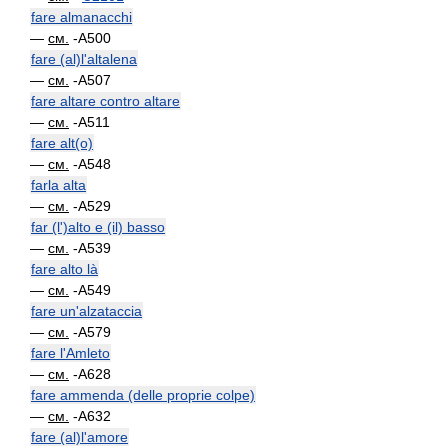
fare almanacchi
—
см.
-A500
fare (al)l'altalena
—
см.
-A507
fare altare contro altare
—
см.
-A511
fare alt(o)
—
см.
-A548
farla alta
—
см.
-A529
far (l')alto e (il) basso
—
см.
-A539
fare alto là
—
см.
-A549
fare un'alzataccia
—
см.
-A579
fare l'Amleto
—
см.
-A628
fare ammenda (delle proprie colpe)
—
см.
-A632
fare (al)l'amore