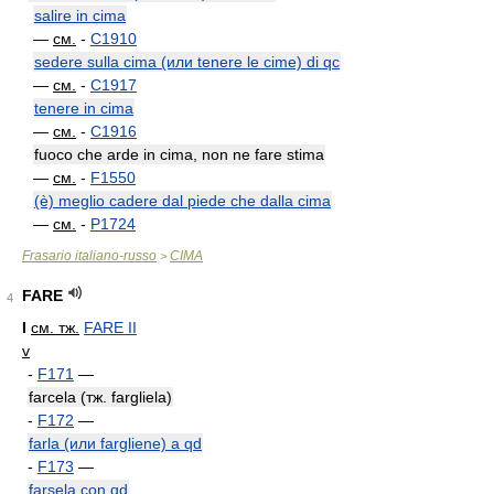
salire in cima
—
см.
-
C1910
sedere sulla cima (или tenere le cime) di qc
—
см.
-
C1917
tenere in cima
—
см.
-
C1916
fuoco che arde in cima, non ne fare stima
—
см.
-
F1550
(è) meglio cadere dal piede che dalla cima
—
см.
-
P1724
Frasario italiano-russo
CIMA
>
FARE
4
I
см. тж.
FARE II
v
-
F171
—
farcela (тж. fargliela)
-
F172
—
farla (или fargliene) a qd
-
F173
—
farsela con qd