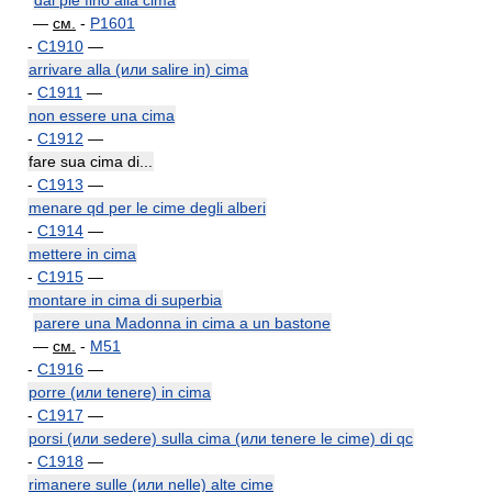
dal piè fino alla cima
—
см.
-
P1601
-
C1910
—
arrivare alla (или salire in) cima
-
C1911
—
non essere una cima
-
C1912
—
fare sua cima di...
-
C1913
—
menare qd per le cime degli alberi
-
C1914
—
mettere in cima
-
C1915
—
montare in cima di superbia
parere una Madonna in cima a un bastone
—
см.
-
M51
-
C1916
—
porre (или tenere) in cima
-
C1917
—
porsi (или sedere) sulla cima (или tenere le cime) di qc
-
C1918
—
rimanere sulle (или nelle) alte cime