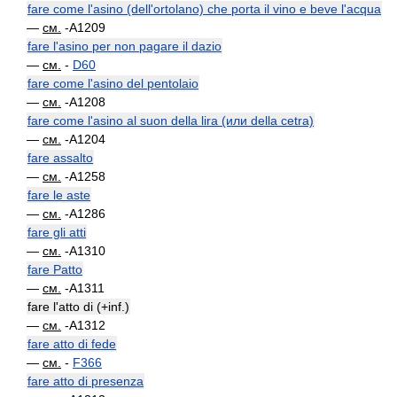
fare come l'asino (dell'ortolano) che porta il vino e beve l'acqua
—
см.
-A1209
fare l'asino per non pagare il dazio
—
см.
-
D60
fare come l'asino del pentolaio
—
см.
-A1208
fare come l'asino al suon della lira (или della cetra)
—
см.
-A1204
fare assalto
—
см.
-A1258
fare le aste
—
см.
-A1286
fare gli atti
—
см.
-A1310
fare Patto
—
см.
-A1311
fare l'atto di (+inf.)
—
см.
-A1312
fare atto di fede
—
см.
-
F366
fare atto di presenza