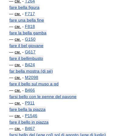
—
см.
-
T264
fare bella figura
—
см.
-
F717
fare una bella fine
—
см.
-
F818
fare la bella gamba
—
см.
-
G150
fare il bel giovane
—
см.
-
G617
fare il bellimbusto
—
см.
-
B424
far bella mostra (di sé)
—
см.
-
M2098
fare il bello sul muso a qd
—
см.
-
B466
farsi bello con le penne del pavone
—
см.
-
P911
fare bella la piazza
—
см.
-
P1546
fare il bello in piazza
—
см.
-
B467
farsi bello del (или col) sol di agosto (или di luglio)