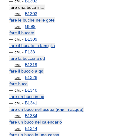
—
см.
-
B1302
fare una buca in...
—
см.
-
B1303
fare le buche nelle gote
—
см.
-
G899
fare il bucato
—
см.
-
B1309
fare il bucato in famiglia
—
см.
-
F138
fare la buccia a qd
—
см.
-
B1319
fare il buccio a qd
—
см.
-
B1328
fare buco
—
см.
-
B1340
fare un buco in qc
—
см.
-
B1341
fare un buco nell'acqua (или in acqua)
—
см.
-
B1334
fare un buco nel calendario
—
см.
-
B1344
fare un buco in una cassa