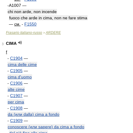
-A1007 —
chi non arde, non incende
fuoco che arde in cima, non ne fare stima
—
см.
-
F1550
Frasario italiano-russo
ARDERE
>
CIMA
3
f
-
C1904
—
cima delle cime
-
C1905
—
cima d'uomo
-
C1906
—
alte cime
-
C1907
—
per cima
-
C1908
—
da (или dalla) cima a fondo
-
C1909
—
conoscere (или sapere) da cima a fondo