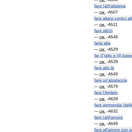
fare
(
al
)
l
'
altalena
—
см
.
-
A507
fare
altare
contro
al
—
см
.
-
A511
fare
alt
(
o
)
—
см
.
-
A548
farla
alta
—
см
.
-
A529
far
(
l
')
alto
e
(
il
)
bass
—
см
.
-
A539
fare
alto
là
—
см
.
-
A549
fare
un
'
alzataccia
—
см
.
-
A579
fare
l
'
Amleto
—
см
.
-
A628
fare
ammenda
(
dell
—
см
.
-
A632
fare
(
al
)
l
'
amore
—
см
.
-
A649
fare
all
'
amore
con
q