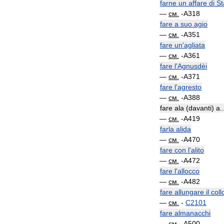
farne
un
affare
di
St
—
см
.
-
A318
fare
a
suo
agio
—
см
.
-
A351
fare
un
'
agliata
—
см
.
-
A361
fare
l
'
Agnusdèi
—
см
.
-
A371
fare
l
'
agresto
—
см
.
-
A388
fare
ala
(
davanti
)
a
..
—
см
.
-
A419
farla
alida
—
см
.
-
A470
fare
con
l
'
alito
—
см
.
-
A472
fare
l
'
allocco
—
см
.
-
A482
fare
allungare
il
coll
—
см
.
-
C2101
fare
almanacchi
—
см
.
-
A500