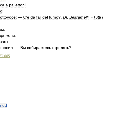
ica
a
pallettoni
.
io
!
ottovoce:
—
C
'
è
da
far
del
fumo
?.
(
A
.
Beltramelli
, «
Tutti
i
ем
.
аряжено
.
вает
.
просил:
—
Вы
собираетесь
стрелять
?
F1445
a
qd