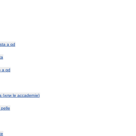
sta
a
qd
ta
o
a
qd
a
(
или
le
accademie
)
pelle
te