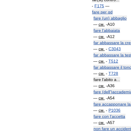
-
F175
—
fare
per
qd
fare
(
un
)
abbaglio
—
см
.
-
A10
fare
l
'
abbaiata
—
см
.
-
A12
far
abbassare
la
cre
—
см
.
-
C3043
far
abbassare
la
tes
—
см
.
-
T512
far
abbassare
il
ton
—
см
.
-
T728
fare
l
'
abito
a
...
—
см
.
-
A36
fare
(
dell
')
accademi
—
см
.
-
A54
fare
accapponare
la
—
см
.
-
P1036
fare
con
l
'
accetta
—
см
.
-
A57
non
fare
un
acciden