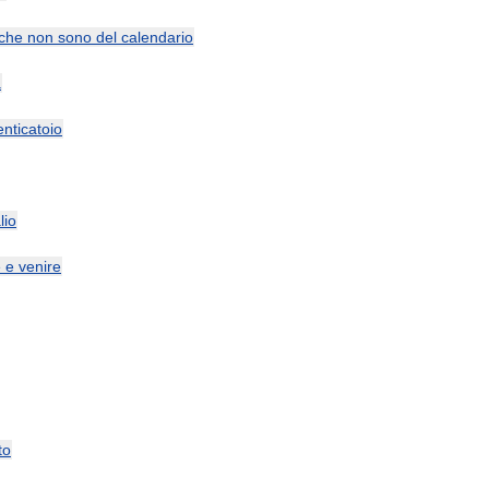
che
non
sono
del
calendario
a
nticatoio
lio
e
e
venire
to