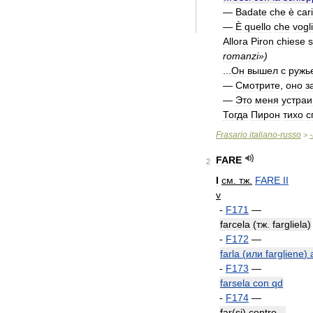
—
Badate
che
è
car
—
È
quello
che
vogl
Allora
Piron
chiese
s
romanzi
»)
...
Он
вышел
с
ружь
—
Смотрите
,
оно
з
—
Это
меня
устраи
Тогда
Пирон
тихо
с
Frasario
italiano
-
russo
-
>
FARE
2
I
см
.
тж
.
FARE
II
v
-
F171
—
farcela
(
тж
.
fargliela
)
-
F172
—
farla
(
или
fargliene
)
-
F173
—
farsela
con
qd
-
F174
—
far
(
si
)
contro
...