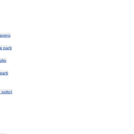
avero
le
parti
glio
parti
и
sotto
)