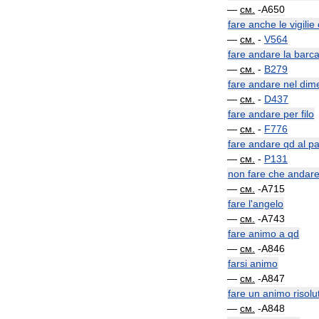
—
см
.
-
A650
fare
anche
le
vigilie
—
см
.
-
V564
fare
andare
la
barc
—
см
.
-
B279
fare
andare
nel
dime
—
см
.
-
D437
fare
andare
per
filo
—
см
.
-
F776
fare
andare
qd
al
pa
—
см
.
-
P131
non
fare
che
andar
—
см
.
-
A715
fare
l
'
angelo
—
см
.
-
A743
fare
animo
a
qd
—
см
.
-
A846
farsi
animo
—
см
.
-
A847
fare
un
animo
risolu
—
см
.
-
A848