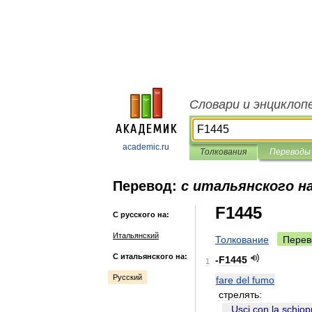
Словари и энциклоп
academic.ru
Толкования
Переводы
Перевод:
с итальянского на
F1445
С русского на:
Итальянский
Толкование
Перев
С итальянского на:
-
F1445
1
Русский
fare
del
fumo
стрелять:
...
Usci
con
la
schiop