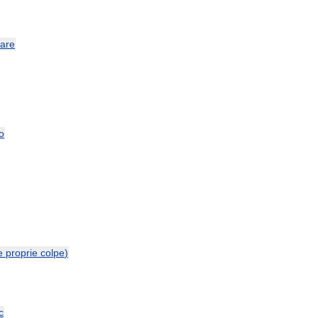
tare
o
e
proprie
colpe
)
c