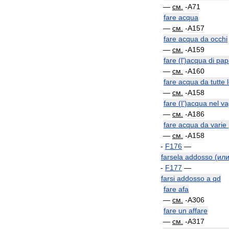
—
см
.
-
A71
fare
acqua
—
см
.
-
A157
fare
acqua
da
occhi
—
см
.
-
A159
fare
(
l
')
acqua
di
pap
—
см
.
-
A160
fare
acqua
da
tutte
—
см
.
-
A158
fare
(
I
')
acqua
nel
va
—
см
.
-
A186
fare
acqua
da
varie
—
см
.
-
A158
-
F176
—
farsela
addosso
(
ил
-
F177
—
farsi
addosso
a
qd
fare
afa
—
см
.
-
A306
fare
un
affare
—
см
.
-
A317