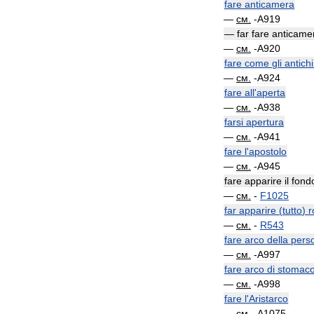
fare
anticamera
—
см
.
-
A919
—
far
fare
anticame
—
см
.
-
A920
fare
come
gli
antichi
—
см
.
-
A924
fare
all
'
aperta
—
см
.
-
A938
farsi
apertura
—
см
.
-
A941
fare
l
'
apostolo
—
см
.
-
A945
fare
apparire
il
fond
—
см
.
-
F1025
far
apparire
(
tutto
)
r
—
см
.
-
R543
fare
arco
della
pers
—
см
.
-
A997
fare
arco
di
stomac
—
см
.
-
A998
fare
l
'
Aristarco
—
см
.
-
A1075