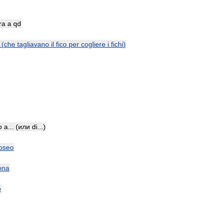
ra
a
qd
(
che
tagliavano
il
fico
per
cogliere
i
fichi
)
o
a
... (
или
di
...)
oseo
ona
o