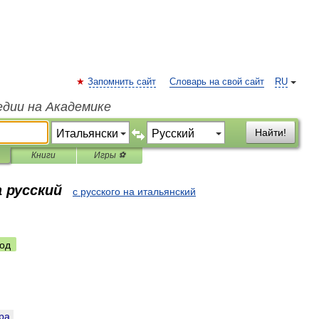
Запомнить сайт
Словарь на свой сайт
RU
едии на Академике
Найти!
Книги
Игры ⚽
 русский
с русского на итальянский
од
pa
.