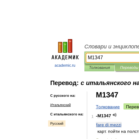
Словари и энциклоп
academic.ru
Толкования
Переводы
Перевод:
с итальянского на
M1347
С русского на:
Итальянский
Толкование
Перев
С итальянского на:
-
M1347
1
Русский
fare
di
mezzi
карт
.
пойти
на
полст