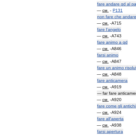
fare
andare
qd
al
pa
—
см
.
-
P131
non
fare
che
andar
—
см
.
-
A715
fare
l
'
angelo
—
см
.
-
A743
fare
animo
a
qd
—
см
.
-
A846
farsi
animo
—
см
.
-
A847
fare
un
animo
risolu
—
см
.
-
A848
fare
anticamera
—
см
.
-
A919
—
far
fare
anticame
—
см
.
-
A920
fare
come
gli
antichi
—
см
.
-
A924
fare
all
'
aperta
—
см
.
-
A938
farsi
apertura