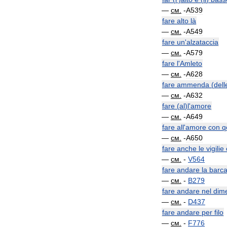
—
см
.
-
A539
fare
alto
là
—
см
.
-
A549
fare
un
'
alzataccia
—
см
.
-
A579
fare
l
'
Amleto
—
см
.
-
A628
fare
ammenda
(
dell
—
см
.
-
A632
fare
(
al
)
l
'
amore
—
см
.
-
A649
fare
all
'
amore
con
q
—
см
.
-
A650
fare
anche
le
vigilie
—
см
.
-
V564
fare
andare
la
barc
—
см
.
-
B279
fare
andare
nel
dime
—
см
.
-
D437
fare
andare
per
filo
—
см
.
-
F776