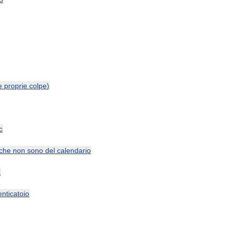
e
proprie
colpe
)
c
che
non
sono
del
calendario
a
nticatoio