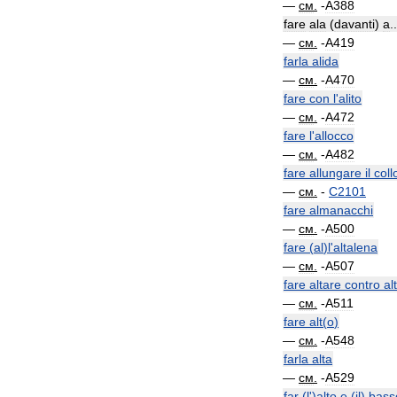
—
см
.
-
A388
fare
ala
(
davanti
)
a
..
—
см
.
-
A419
farla
alida
—
см
.
-
A470
fare
con
l
'
alito
—
см
.
-
A472
fare
l
'
allocco
—
см
.
-
A482
fare
allungare
il
coll
—
см
.
-
C2101
fare
almanacchi
—
см
.
-
A500
fare
(
al
)
l
'
altalena
—
см
.
-
A507
fare
altare
contro
al
—
см
.
-
A511
fare
alt
(
o
)
—
см
.
-
A548
farla
alta
—
см
.
-
A529
far
(
l
')
alto
e
(
il
)
bass