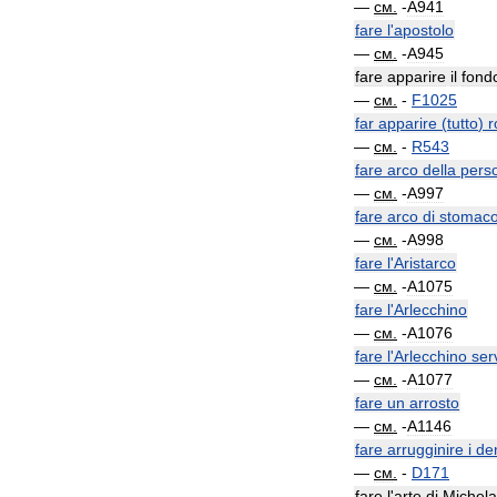
—
см
.
-
A941
fare
l
'
apostolo
—
см
.
-
A945
fare
apparire
il
fond
—
см
.
-
F1025
far
apparire
(
tutto
)
r
—
см
.
-
R543
fare
arco
della
pers
—
см
.
-
A997
fare
arco
di
stomac
—
см
.
-
A998
fare
l
'
Aristarco
—
см
.
-
A1075
fare
l
'
Arlecchino
—
см
.
-
A1076
fare
l
'
Arlecchino
ser
—
см
.
-
A1077
fare
un
arrosto
—
см
.
-
A1146
fare
arrugginire
i
den
—
см
.
-
D171
fare
l
'
arte
di
Michela