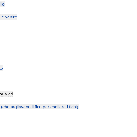
lio
e
e
venire
to
ra
a
qd
(
che
tagliavano
il
fico
per
cogliere
i
fichi
)