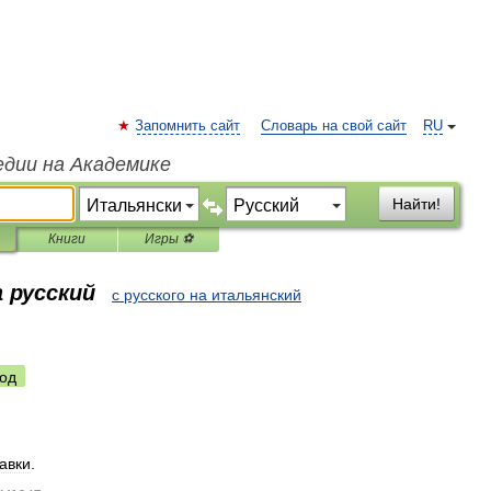
Запомнить сайт
Словарь на свой сайт
RU
едии на Академике
Найти!
Книги
Игры ⚽
 русский
с русского на итальянский
од
авки
.