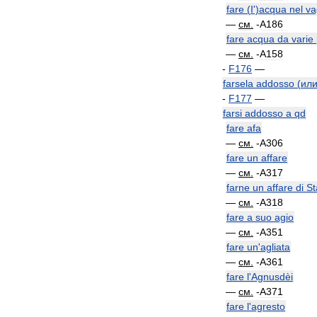
fare
(
I
')
acqua
nel
va
—
см
.
-
A186
fare
acqua
da
varie
—
см
.
-
A158
-
F176
—
farsela
addosso
(
ил
-
F177
—
farsi
addosso
a
qd
fare
afa
—
см
.
-
A306
fare
un
affare
—
см
.
-
A317
farne
un
affare
di
St
—
см
.
-
A318
fare
a
suo
agio
—
см
.
-
A351
fare
un
'
agliata
—
см
.
-
A361
fare
l
'
Agnusdèi
—
см
.
-
A371
fare
l
'
agresto