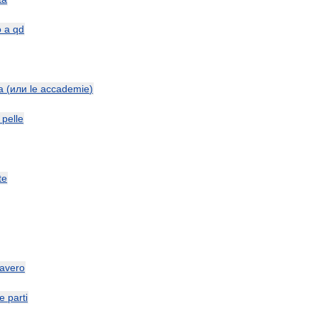
o
a
qd
a
(
или
le
accademie
)
pelle
te
avero
le
parti