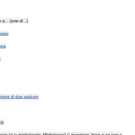
o
a
... (
или
di
...)
oseo
ona
o
vitore
di
due
padroni
ti
ccio
(
и
iu
michelacclo
,
Michelasso
) (
:
mangiare
,
bere
e
an
iare
a