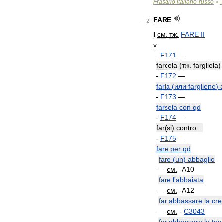
Frasario
italiano
-
russo
-
>
FARE
2
I
см
.
тж
.
FARE
II
v
-
F171
—
farcela
(
тж
.
fargliela
)
-
F172
—
farla
(
или
fargliene
)
-
F173
—
farsela
con
qd
-
F174
—
far
(
si
)
contro
...
-
F175
—
fare
per
qd
fare
(
un
)
abbaglio
—
см
.
-
A10
fare
l
'
abbaiata
—
см
.
-
A12
far
abbassare
la
cre
—
см
.
-
C3043
far
abbassare
la
tes