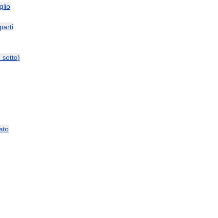
glio
parti
и
sotto
)
ato