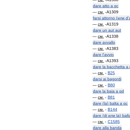
dare
atto
a
qc
—
см
.
-
A1309
farsi
attorno
(
или
d
'
—
см
.
-
A1319
dare
un
aut
aut
—
см
.
-
A1338
dare
avvallo
—
см
.
-
A1383
dare
l
'
avvio
—
см
.
-
A1393
dare
la
bacchetta
a
—
см
.
-
B25
darsi
ai
bagordi
—
см
.
-
B80
dare
la
baia
a
qd
—
см
.
-
B81
dare
(
la
)
balta
a
qc
—
см
.
-
B144
dare
(
di
или
la
)
balt
—
см
.
-
C1585
dare
alla
banda