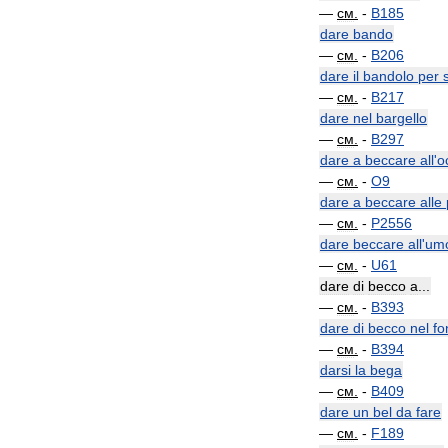
—
см
.
-
B185
dare
bando
—
см
.
-
B206
dare
il
bandolo
per
—
см
.
-
B217
dare
nel
bargello
—
см
.
-
B297
dare
a
beccare
all
'
o
—
см
.
-
O9
dare
a
beccare
alle
—
см
.
-
P2556
dare
beccare
all
'
um
—
см
.
-
U61
dare
di
becco
a
...
—
см
.
-
B393
dare
di
becco
nel
fo
—
см
.
-
B394
darsi
la
bega
—
см
.
-
B409
dare
un
bel
da
fare
—
см
.
-
F189