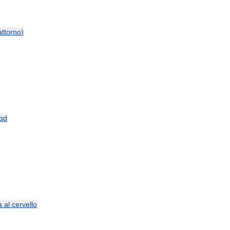
attorno
)
qd
a
al
cervello