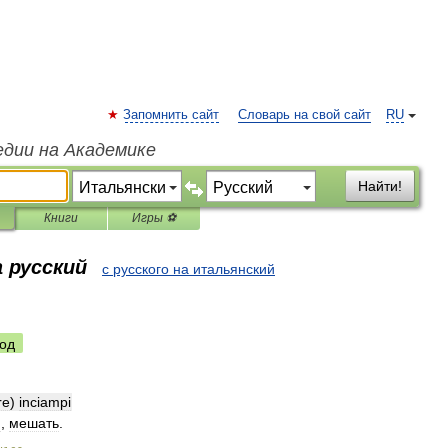
Запомнить сайт
Словарь на свой сайт
RU
едии на Академике
Найти!
Книги
Игры ⚽
 русский
с русского на итальянский
од
re
)
inciampi
и
,
мешать
.