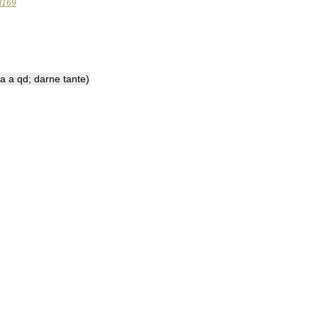
I169
la
a
qd
;
darne
tante
)