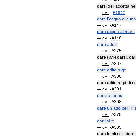
darsi
dell
'
accetta
nel
—
см
.
-
P1642
dare
l
'
acqua
alle
ma
—
см
.
-
A147
dare
acqua
al
mare
—
см
.
-
A148
dare
addio
—
см
.
-
A275
dare
(
или
darsi
,
dar
—
см
.
-
A287
dare
adito
a
qc
—
см
.
-
A300
dare
adito
a
qd
di
(
—
см
.
-
A301
darsi
affanno
—
см
.
-
A308
dare
un
ago
per
(
ri
)
—
см
.
-
A375
dar
l
'
aIre
—
см
.
-
A399
dare
le
ali
(
тж
.
dare