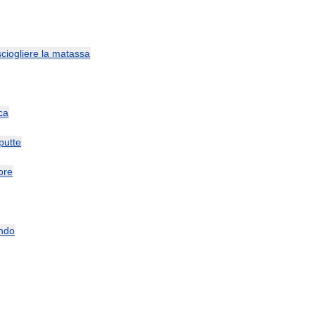
sciogliere
la
matassa
ca
putte
ore
ndo