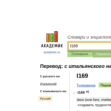
Словари и энциклоп
academic.ru
Толкования
Переводы
Перевод:
с итальянского на
I169
С русского на:
Итальянский
Толкование
Перев
С итальянского на:
-
I169
1
Русский
dare
(
или
fare
,
mette
создавать
трудност