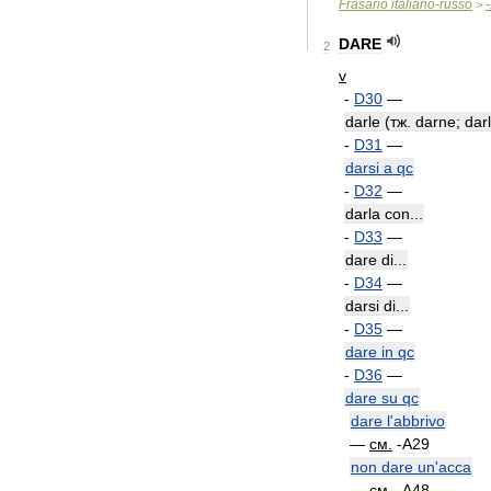
Frasario
italiano
-
russo
-
>
DARE
2
v
-
D30
—
darle
(
тж
.
darne
;
dar
-
D31
—
darsi
a
qc
-
D32
—
darla
con
...
-
D33
—
dare
di
...
-
D34
—
darsi
di
...
-
D35
—
dare
in
qc
-
D36
—
dare
su
qc
dare
l
'
abbrivo
—
см
.
-
A29
non
dare
un
'
acca
—
см
.
-
A48