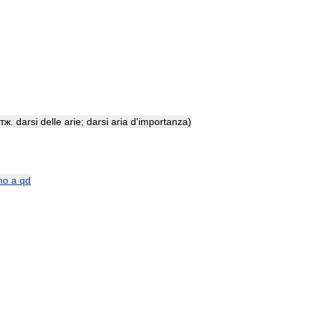
тж
.
darsi
delle
arie
;
darsi
aria
d
'
importanza
)
no
a
qd