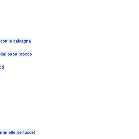
con
le
calcagna
del
papa
monco
qd
или
alle
bertucce
)