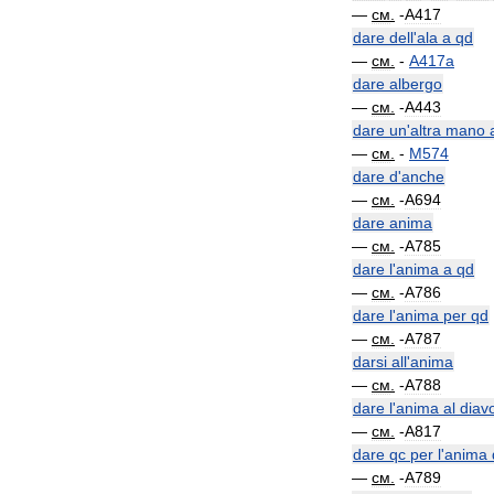
—
см
.
-
A417
dare
dell
'
ala
a
qd
—
см
.
-
A417a
dare
albergo
—
см
.
-
A443
dare
un
'
altra
mano
—
см
.
-
M574
dare
d
'
anche
—
см
.
-
A694
dare
anima
—
см
.
-
A785
dare
l
'
anima
a
qd
—
см
.
-
A786
dare
l
'
anima
per
qd
—
см
.
-
A787
darsi
all
'
anima
—
см
.
-
A788
dare
l
'
anima
al
diav
—
см
.
-
A817
dare
qc
per
l
'
anima
—
см
.
-
A789