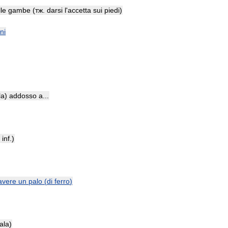
le
gambe
(
тж
.
darsi
l
'
accetta
sui
piedi
)
ni
la
)
addosso
a
...
+
inf
.)
avere
un
palo
(
di
ferro
)
ala
)