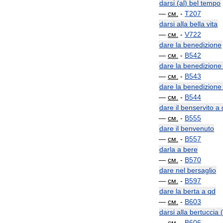
darsi
(
al
)
bel
tempo
—
см
.
-
T207
darsi
alla
bella
vita
—
см
.
-
V722
dare
la
benedizione
—
см
.
-
B542
dare
la
benedizione
—
см
.
-
B543
dare
la
benedizione
—
см
.
-
B544
dare
il
benservito
a
—
см
.
-
B555
dare
il
benvenuto
—
см
.
-
B557
darla
a
bere
—
см
.
-
B570
dare
nel
bersaglio
—
см
.
-
B597
dare
la
berta
a
qd
—
см
.
-
B603
darsi
alla
bertuccia
(
—
см
.
-
B606