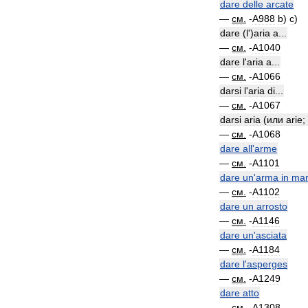
dare
delle
arcate
—
см
.
-
A988
b
)
c
)
dare
(
l
')
aria
a
...
—
см
.
-
A1040
dare
l
'
aria
a
...
—
см
.
-
A1066
darsi
l
'
aria
di
...
—
см
.
-
A1067
darsi
aria
(
или
arie
;
—
см
.
-
A1068
dare
all
'
arme
—
см
.
-
A1101
dare
un
'
arma
in
ma
—
см
.
-
A1102
dare
un
arrosto
—
см
.
-
A1146
dare
un
'
asciata
—
см
.
-
A1184
dare
l
'
asperges
—
см
.
-
A1249
dare
atto
—
см
.
-
A1308