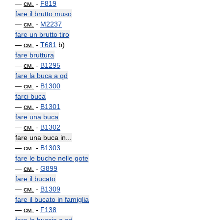
—
см.
-
F819
fare il brutto muso
—
см.
-
M2237
fare un brutto tiro
—
см.
-
T681
b)
fare bruttura
—
см.
-
B1295
fare la buca a qd
—
см.
-
B1300
farci buca
—
см.
-
B1301
fare una buca
—
см.
-
B1302
fare una buca in...
—
см.
-
B1303
fare le buche nelle gote
—
см.
-
G899
fare il bucato
—
см.
-
B1309
fare il bucato in famiglia
—
см.
-
F138