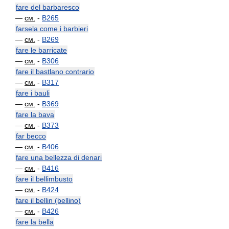
fare del barbaresco
—
см.
-
B265
farsela come i barbieri
—
см.
-
B269
fare le barricate
—
см.
-
B306
fare il bastlano contrario
—
см.
-
B317
fare i bauli
—
см.
-
B369
fare la bava
—
см.
-
B373
far becco
—
см.
-
B406
fare una bellezza di denari
—
см.
-
B416
fare il bellimbusto
—
см.
-
B424
fare il bellin (bellino)
—
см.
-
B426
fare la bella