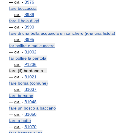
—
см.
-
B976
fare boccuccia
—
см.
-
B989
fare il boia di qd
—
см.
-
B990
fare di una bolla acquaiola un canchero (или una fistola)
—
см.
-
B995
far bollire e mal cuocere
—
см.
-
B1002
far bollire la pentola
—
см.
-
P1236
fare (il) bordone a...
—
см.
-
B1021
fare borsa (comune)
—
см.
-
B1037
fare borsone
—
см.
-
B1048
fare un bosco a baccano
—
см.
-
B1050
fare a botte
—
см.
-
B1070