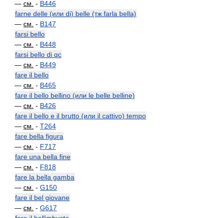
—
см.
-
B446
farne delle (или di) belle (тж farla bella)
—
см.
-
B147
farsi bello
—
см.
-
B448
farsi bello di qc
—
см.
-
B449
fare il bello
—
см.
-
B465
fare il bello bellino (или le belle belline)
—
см.
-
B426
fare il bello e il brutto (или il cattivo) tempo
—
см.
-
T264
fare bella figura
—
см.
-
F717
fare una bella fine
—
см.
-
F818
fare la bella gamba
—
см.
-
G150
fare il bel giovane
—
см.
-
G617