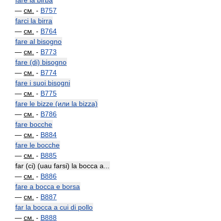
fare la birba
—
см.
-
B757
farci la birra
—
см.
-
B764
fare al bisogno
—
см.
-
B773
fare (di) bisogno
—
см.
-
B774
fare i suoi bisogni
—
см.
-
B775
fare le bizze (или la bizza)
—
см.
-
B786
fare bocche
—
см.
-
B884
fare le bocche
—
см.
-
B885
far (ci) (uau farsi) la bocca a...
—
см.
-
B886
fare a bocca e borsa
—
см.
-
B887
far la bocca a cui di pollo
—
см.
-
B888