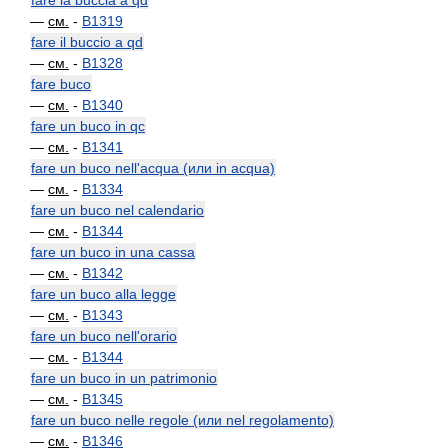
fare la buccia a qd
—
см.
-
B1319
fare il buccio a qd
—
см.
-
B1328
fare buco
—
см.
-
B1340
fare un buco in qc
—
см.
-
B1341
fare un buco nell'acqua (или in acqua)
—
см.
-
B1334
fare un buco nel calendario
—
см.
-
B1344
fare un buco in una cassa
—
см.
-
B1342
fare un buco alla legge
—
см.
-
B1343
fare un buco nell'orario
—
см.
-
B1344
fare un buco in un patrimonio
—
см.
-
B1345
fare un buco nelle regole (или nel regolamento)
—
см.
-
B1346