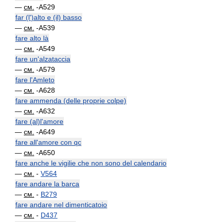
—
см.
-A529
far (l')alto e (il) basso
—
см.
-A539
fare alto là
—
см.
-A549
fare un'alzataccia
—
см.
-A579
fare l'Amleto
—
см.
-A628
fare ammenda (delle proprie colpe)
—
см.
-A632
fare (al)l'amore
—
см.
-A649
fare all'amore con qc
—
см.
-A650
fare anche le vigilie che non sono del calendario
—
см.
-
V564
fare andare la barca
—
см.
-
B279
fare andare nel dimenticatoio
—
см.
-
D437