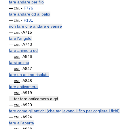
fare andare per filo
—
см.
-
F776
fare andare qd al palio
—
см.
-
P131
non fare che andare e venire
—
см.
-A715
fare l'angelo
—
см.
-A743
fare animo a qd
—
см.
-A846
farsi animo
—
см.
-A847
fare un animo risoluto
—
см.
-A848
fare anticamera
—
см.
-A919
— far fare anticamera a qd
—
см.
-A920
fare come gli antichi (che tagliavano il fico per cogliere i fichi)
—
см.
-A924
fare all'aperta