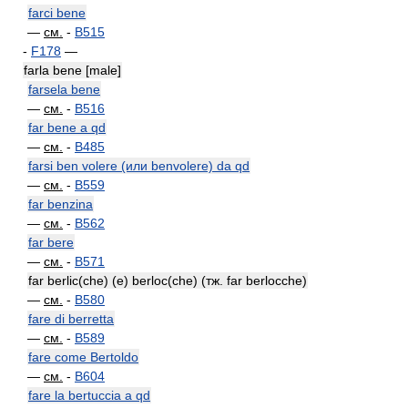
farci bene
—
см.
-
B515
-
F178
—
farla bene [male]
farsela bene
—
см.
-
B516
far bene a qd
—
см.
-
B485
farsi ben volere (или benvolere) da qd
—
см.
-
B559
far benzina
—
см.
-
B562
far bere
—
см.
-
B571
far berlic(che) (e) berloc(che) (тж. far berlocche)
—
см.
-
B580
fare di berretta
—
см.
-
B589
fare come Bertoldo
—
см.
-
B604
fare la bertuccia a qd