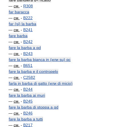
fare bandiera d< ricatto
—
см.
-
R308
far baracca
—
см.
-
B222
far (si) la barba
—
см.
-
B241
fare barba
—
см.
-
B242
fare la barba a qd
—
см.
-
B243
fare la barba bianca in (или su) qc
—
см.
-
B651
fare la barba e il contropelo
—
см.
-
C2582
farla in barba di gatto (или di micio)
—
см.
-
B244
fare la barba ai muri
—
см.
-
B245
fare la barba di stoppa a qd
—
см.
-
B246
fare la barba a tutti
—
см.
-
B217