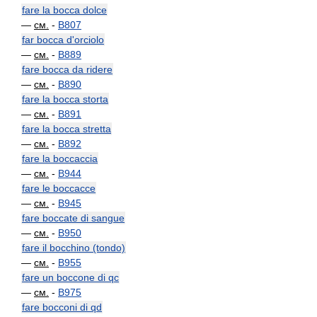
fare la bocca dolce
—
см.
-
B807
far bocca d'orciolo
—
см.
-
B889
fare bocca da ridere
—
см.
-
B890
fare la bocca storta
—
см.
-
B891
fare la bocca stretta
—
см.
-
B892
fare la boccaccia
—
см.
-
B944
fare le boccacce
—
см.
-
B945
fare boccate di sangue
—
см.
-
B950
fare il bocchino (tondo)
—
см.
-
B955
fare un boccone di qc
—
см.
-
B975
fare bocconi di qd