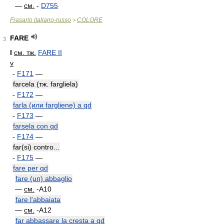
—
см.
-
D755
Frasario italiano-russo
COLORE
>
FARE
3
I
см. тж.
FARE II
v
-
F171
—
farcela (тж. fargliela)
-
F172
—
farla (или fargliene) a qd
-
F173
—
farsela con qd
-
F174
—
far(si) contro...
-
F175
—
fare per qd
fare (un) abbaglio
—
см.
-A10
fare l'abbaiata
—
см.
-A12
far abbassare la cresta a qd