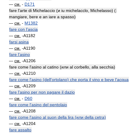
—
см.
-
D171
fare l'arte di Michelaccio (и iu michelacclo, Michelasso) (:
mangiare, bere e an iare a spasso)
—
см.
-
M1382
fare con l'ascia
—
см.
-A1182
farsi asina
—
см.
-A1190
fare l'asino
—
см.
-A1206
fare come l'asino al catino (или al corbello, alla secchia)
—
см.
-A1210
fare come l'asino (dell'ortolano) che porta il vino e beve l'acqua
—
см.
-A1209
fare l'asino per non pagare il dazio
—
см.
-
D60
fare come l'asino del pentolaio
—
см.
-A1208
fare come l'asino al suon della lira (или della cetra)
—
см.
-A1204
fare assalto