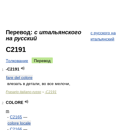
Перевод:
с итальянского
с русского на
на русский
итальянский
C2191
Толкование
Перевод
-C2191
1
fare del colore
влезать в детали, во все мелочи,
Frasario italiano-russo
-C2191
>
COLORE
2
m
-
C2165
—
colore locale
-
C2166
—