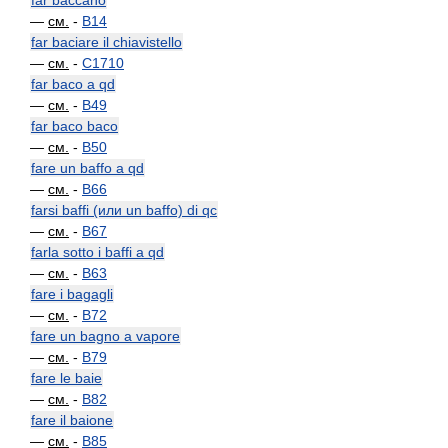
far baccano
—
см.
-
B14
far baciare il chiavistello
—
см.
-
C1710
far baco a qd
—
см.
-
B49
far baco baco
—
см.
-
B50
fare un baffo a qd
—
см.
-
B66
farsi baffi (или un baffo) di qc
—
см.
-
B67
farla sotto i baffi a qd
—
см.
-
B63
fare i bagagli
—
см.
-
B72
fare un bagno a vapore
—
см.
-
B79
fare le baie
—
см.
-
B82
fare il baione
—
см.
-
B85