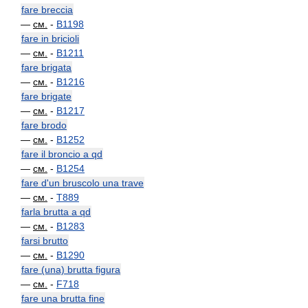
fare breccia
—
см.
-
B1198
fare in bricioli
—
см.
-
B1211
fare brigata
—
см.
-
B1216
fare brigate
—
см.
-
B1217
fare brodo
—
см.
-
B1252
fare il broncio a qd
—
см.
-
B1254
fare d'un bruscolo una trave
—
см.
-
T889
farla brutta a qd
—
см.
-
B1283
farsi brutto
—
см.
-
B1290
fare (una) brutta figura
—
см.
-
F718
fare una brutta fine