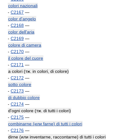
colori nazionali
-
C2167
—
color d'angelo
-
C2168
—
color dell'aria
-
C2169
—
colore di camera
-
C2170
—
il colore del cuore
-
C2171
—
a colori (тж. in colori, di colore)
-
C2172
—
sotto colore
-
C2173
—
di dubbio colore
-
C2174
—
d'ogni colore (тж. di tutti i colori)
-
C2175
—
combinarne (или farne) di tutti i colori
-
C2176
—
dirne (или inventarne, raccontarne) di tutti i colori