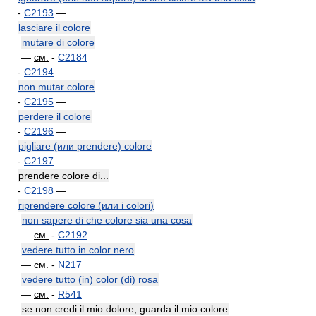
-
C2193
—
lasciare il colore
mutare di colore
—
см.
-
C2184
-
C2194
—
non mutar colore
-
C2195
—
perdere il colore
-
C2196
—
pigliare (или prendere) colore
-
C2197
—
prendere colore di...
-
C2198
—
riprendere colore (или i colori)
non sapere di che colore sia una cosa
—
см.
-
C2192
vedere tutto in color nero
—
см.
-
N217
vedere tutto (in) color (di) rosa
—
см.
-
R541
se non credi il mio dolore, guarda il mio colore