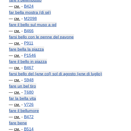
fare il bellimbusto
—
см.
-
B424
far bella mostra (di sé)
—
см.
-
M2098
fare il bello sul muso a qd
—
см.
-
B466
farsi bello con le penne del pavone
—
см.
-
P911
fare bella la piazza
—
см.
-
P1546
fare il bello in piazza
—
см.
-
B467
farsi bello del (или col) sol di agosto (или di luglio)
—
см.
-
S948
fare un bel tiro
—
см.
-
T680
far la bella vita
—
см.
-
V726
fare il bellumore
—
см.
-
B472
fare bene
—
см.
-
B514