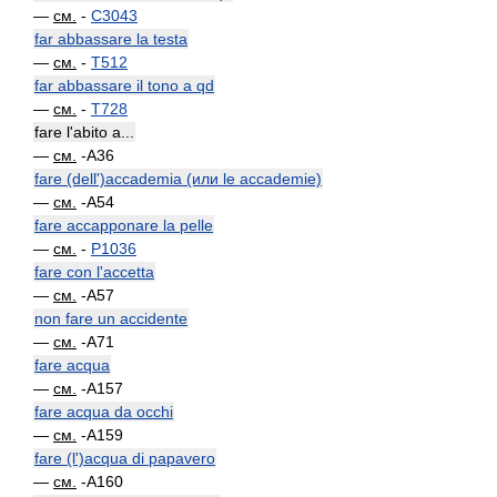
—
см.
-
C3043
far abbassare la testa
—
см.
-
T512
far abbassare il tono a qd
—
см.
-
T728
fare l'abito a...
—
см.
-A36
fare (dell')accademia (или le accademie)
—
см.
-A54
fare accapponare la pelle
—
см.
-
P1036
fare con l'accetta
—
см.
-A57
non fare un accidente
—
см.
-A71
fare acqua
—
см.
-A157
fare acqua da occhi
—
см.
-A159
fare (l')acqua di papavero
—
см.
-A160