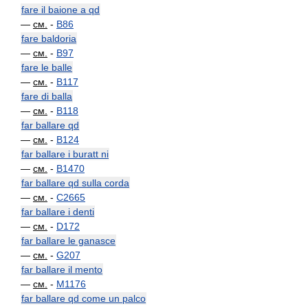
fare il baione a qd
—
см.
-
B86
fare baldoria
—
см.
-
B97
fare le balle
—
см.
-
B117
fare di balla
—
см.
-
B118
far ballare qd
—
см.
-
B124
far ballare i buratt ni
—
см.
-
B1470
far ballare qd sulla corda
—
см.
-
C2665
far ballare i denti
—
см.
-
D172
far ballare le ganasce
—
см.
-
G207
far ballare il mento
—
см.
-
M1176
far ballare qd come un palco