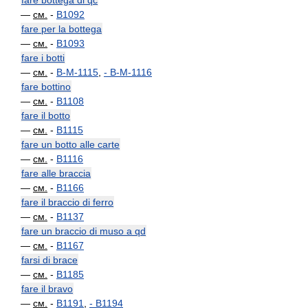
fare bottega di qc
—
см.
-
B1092
fare per la bottega
—
см.
-
B1093
fare i botti
—
см.
-
B-M-1115
,
-
B-M-1116
fare bottino
—
см.
-
B1108
fare il botto
—
см.
-
B1115
fare un botto alle carte
—
см.
-
B1116
fare alle braccia
—
см.
-
B1166
fare il braccio di ferro
—
см.
-
B1137
fare un braccio di muso a qd
—
см.
-
B1167
farsi di brace
—
см.
-
B1185
fare il bravo
—
см.
-
B1191
,
-
B1194