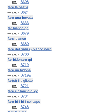
—
см.
-
B608
fare la bestia
—
см.
-
B624
fare una bevuta
—
см.
-
B633
far bianco qd
—
см.
-
B679
farsi bianco
—
см.
-
B680
fare del (или il) bianco nero
—
см.
-
B700
far bidonare qd
—
см.
-
B719
fare un bidone
—
см.
-
B719a
far(si) il biglietto
—
см.
-
B721
fare il bilancio di qc
—
см.
-
B734
fare billi billi col capo
—
см.
-
B748