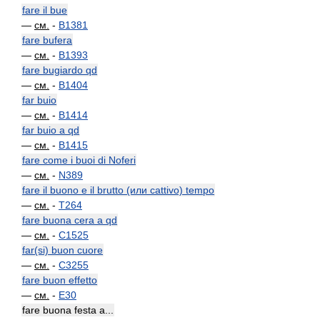
fare il bue
—
см.
-
B1381
fare bufera
—
см.
-
B1393
fare bugiardo qd
—
см.
-
B1404
far buio
—
см.
-
B1414
far buio a qd
—
см.
-
B1415
fare come i buoi di Noferi
—
см.
-
N389
fare il buono e il brutto (или cattivo) tempo
—
см.
-
T264
fare buona cera a qd
—
см.
-
C1525
far(si) buon cuore
—
см.
-
C3255
fare buon effetto
—
см.
-
E30
fare buona festa a...