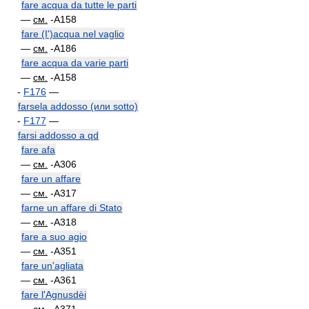
fare acqua da tutte le parti
—
см.
-A158
fare (I')acqua nel vaglio
—
см.
-A186
fare acqua da varie parti
—
см.
-A158
-
F176
—
farsela addosso (или sotto)
-
F177
—
farsi addosso a qd
fare afa
—
см.
-A306
fare un affare
—
см.
-A317
farne un affare di Stato
—
см.
-A318
fare a suo agio
—
см.
-A351
fare un'agliata
—
см.
-A361
fare l'Agnusdèi