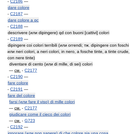
-
C2186
—
dare colore
-
C2187
—
dare colore a qc
-
C2188
—
descrivere (или dipingere) qd con buoni [cattivi] colori
-
C2189
—
dipingere coi colori terribili (или orrendi; тж. dipingere con foschi
или neri colori, a neri colori, in nero, a fosche tinte, a tinte crude,
con nere tinte)
diventare di cento (или di mille, di sei) colori
—
см.
-
C2177
-
C2190
—
fare colore
-
C2191
—
fare del colore
farsi (или fare il viso) di mille colori
—
см.
-
C2177
giudicare come il cieco dei colori
—
см.
-
G723
-
C2192
—
ignorare (или non sapere) di che colore sia una cosa