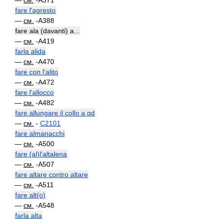
—
см.
-A371
fare l'agresto
—
см.
-A388
fare ala (davanti) a...
—
см.
-A419
farla alida
—
см.
-A470
fare con l'alito
—
см.
-A472
fare l'allocco
—
см.
-A482
fare allungare il collo a qd
—
см.
-
C2101
fare almanacchi
—
см.
-A500
fare (al)l'altalena
—
см.
-A507
fare altare contro altare
—
см.
-A511
fare alt(o)
—
см.
-A548
farla alta