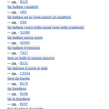
—
см.
-
B125
far ballare i quattrini
—
см.
-
Q65
far ballare qd su (или sopra) un quattrino
—
см.
-
Q59
far ballare i sorci nella cassa (или nella credenza)
—
см.
-
S1088
far ballare senza suoni
—
см.
-
S2092
far ballare il trescone
—
см.
-
T927
fare un ballo in campo azzurro
—
см.
-
B131
far balzare il cuore in gola
—
см.
-
C3254
farsi da banda
—
см.
-
B176
far bandiera
—
см.
-
B196
far la bandiera
—
см.
-
B197