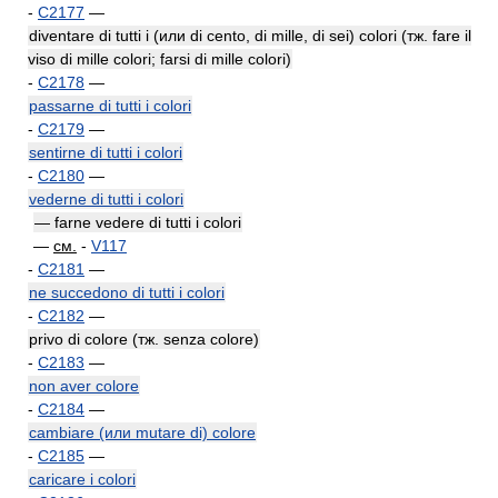
-
C2177
—
diventare di tutti i (или di cento, di mille, di sei) colori (тж. fare il
viso di mille colori; farsi di mille colori)
-
C2178
—
passarne di tutti i colori
-
C2179
—
sentirne di tutti i colori
-
C2180
—
vederne di tutti i colori
— farne vedere di tutti i colori
—
см.
-
V117
-
C2181
—
ne succedono di tutti i colori
-
C2182
—
privo di colore (тж. senza colore)
-
C2183
—
non aver colore
-
C2184
—
cambiare (или mutare di) colore
-
C2185
—
caricare i colori