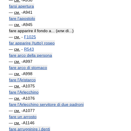
—
см.
-A938
farsi apertura
—
см.
-A941
fare l'apostolo
—
см.
-A945
fare apparire il fondo a... (или di...)
—
см.
-
F1025
far apparire (tutto) roseo
—
см.
-
R543
fare arco della persona
—
см.
-A997
fare arco di stomaco
—
см.
-A998
fare l'Aristarco
—
см.
-A1075
fare l'Arlecchino
—
см.
-A1076
fare l'Arlecchino servitore di due padroni
—
см.
-A1077
fare un arrosto
—
см.
-A1146
fare arrugginire i denti