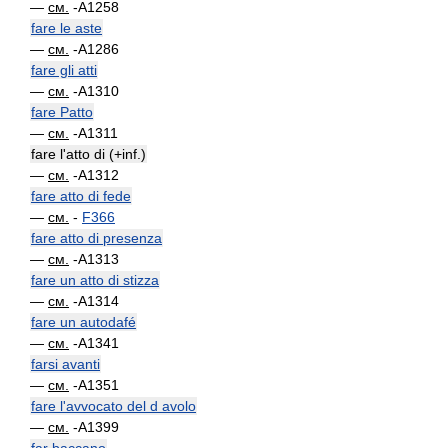
—
см.
-A1258
fare le aste
—
см.
-A1286
fare gli atti
—
см.
-A1310
fare Patto
—
см.
-A1311
fare l'atto di (+inf.)
—
см.
-A1312
fare atto di fede
—
см.
-
F366
fare atto di presenza
—
см.
-A1313
fare un atto di stizza
—
см.
-A1314
fare un autodafé
—
см.
-A1341
farsi avanti
—
см.
-A1351
fare l'avvocato del d avolo
—
см.
-A1399