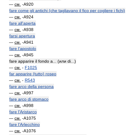
—
см.
-A920
fare come gli antichi (che tagliavano il fico per cogliere i fichi)
—
см.
-A924
fare all'aperta
—
см.
-A938
farsi apertura
—
см.
-A941
fare l'apostolo
—
см.
-A945
fare apparire il fondo a... (или di...)
—
см.
-
F1025
far apparire (tutto) roseo
—
см.
-
R543
fare arco della persona
—
см.
-A997
fare arco di stomaco
—
см.
-A998
fare l'Aristarco
—
см.
-A1075
fare l'Arlecchino
—
см.
-A1076