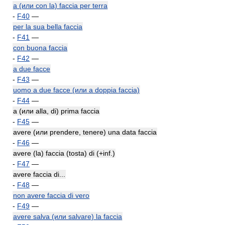
a (или con la) faccia per terra
-
F40
—
per la sua bella faccia
-
F41
—
con buona faccia
-
F42
—
a due facce
-
F43
—
uomo a due facce (или a doppia faccia)
-
F44
—
a (или alla, di) prima faccia
-
F45
—
avere (или prendere, tenere) una data faccia
-
F46
—
avere (la) faccia (tosta) di (+inf.)
-
F47
—
avere faccia di...
-
F48
—
non avere faccia di vero
-
F49
—
avere salva (или salvare) la faccia