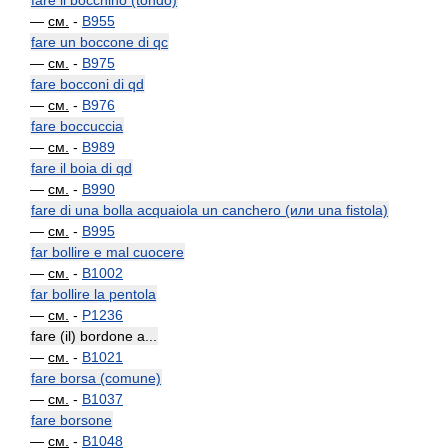
fare il bocchino (tondo)
—
см.
-
B955
fare un boccone di qc
—
см.
-
B975
fare bocconi di qd
—
см.
-
B976
fare boccuccia
—
см.
-
B989
fare il boia di qd
—
см.
-
B990
fare di una bolla acquaiola un canchero (или una fistola)
—
см.
-
B995
far bollire e mal cuocere
—
см.
-
B1002
far bollire la pentola
—
см.
-
P1236
fare (il) bordone a...
—
см.
-
B1021
fare borsa (comune)
—
см.
-
B1037
fare borsone
—
см.
-
B1048