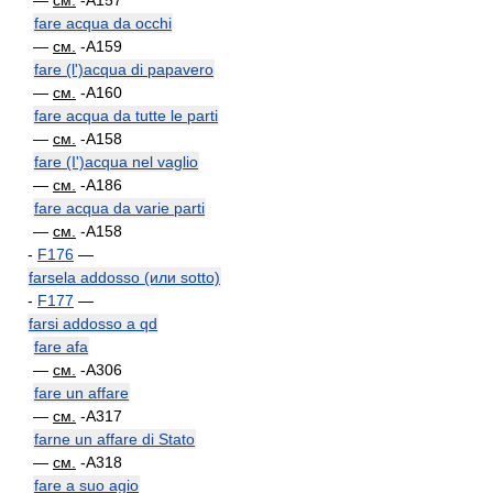
—
см.
-A157
fare acqua da occhi
—
см.
-A159
fare (l')acqua di papavero
—
см.
-A160
fare acqua da tutte le parti
—
см.
-A158
fare (I')acqua nel vaglio
—
см.
-A186
fare acqua da varie parti
—
см.
-A158
-
F176
—
farsela addosso (или sotto)
-
F177
—
farsi addosso a qd
fare afa
—
см.
-A306
fare un affare
—
см.
-A317
farne un affare di Stato
—
см.
-A318
fare a suo agio