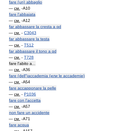
fare (un) abbaglio
—
см.
-A10
fare l'abbaiata
—
см.
-A12
far abbassare la cresta a qd
—
см.
-
C3043
far abbassare la testa
—
см.
-
T512
far abbassare il tono a qd
—
см.
-
T728
fare l'abito a...
—
см.
-A36
fare (dell')accademia (или le accademie)
—
см.
-A54
fare accapponare la pelle
—
см.
-
P1036
fare con l'accetta
—
см.
-A57
non fare un accidente
—
см.
-A71
fare acqua