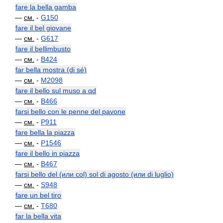
fare la bella gamba
—
см.
-
G150
fare il bel giovane
—
см.
-
G617
fare il bellimbusto
—
см.
-
B424
far bella mostra (di sé)
—
см.
-
M2098
fare il bello sul muso a qd
—
см.
-
B466
farsi bello con le penne del pavone
—
см.
-
P911
fare bella la piazza
—
см.
-
P1546
fare il bello in piazza
—
см.
-
B467
farsi bello del (или col) sol di agosto (или di luglio)
—
см.
-
S948
fare un bel tiro
—
см.
-
T680
far la bella vita