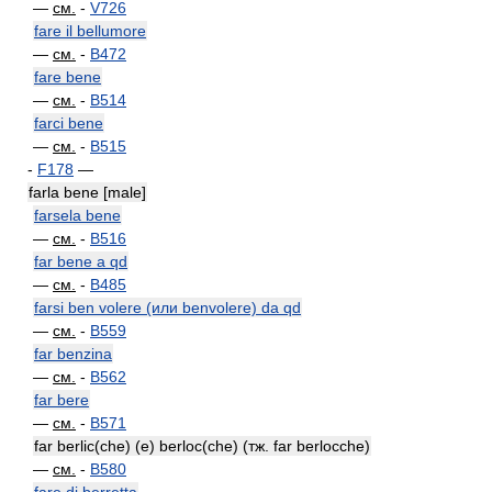
—
см.
-
V726
fare il bellumore
—
см.
-
B472
fare bene
—
см.
-
B514
farci bene
—
см.
-
B515
-
F178
—
farla bene [male]
farsela bene
—
см.
-
B516
far bene a qd
—
см.
-
B485
farsi ben volere (или benvolere) da qd
—
см.
-
B559
far benzina
—
см.
-
B562
far bere
—
см.
-
B571
far berlic(che) (e) berloc(che) (тж. far berlocche)
—
см.
-
B580