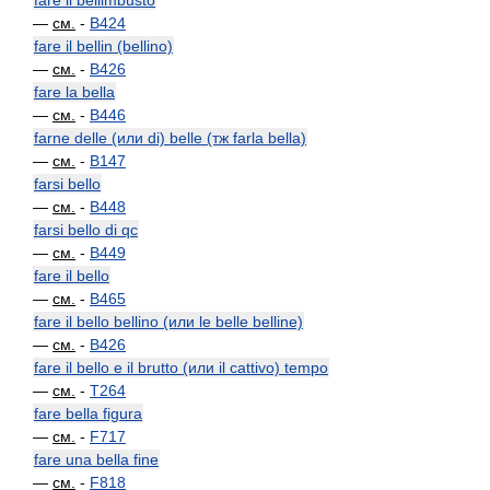
fare il bellimbusto
—
см.
-
B424
fare il bellin (bellino)
—
см.
-
B426
fare la bella
—
см.
-
B446
farne delle (или di) belle (тж farla bella)
—
см.
-
B147
farsi bello
—
см.
-
B448
farsi bello di qc
—
см.
-
B449
fare il bello
—
см.
-
B465
fare il bello bellino (или le belle belline)
—
см.
-
B426
fare il bello e il brutto (или il cattivo) tempo
—
см.
-
T264
fare bella figura
—
см.
-
F717
fare una bella fine
—
см.
-
F818