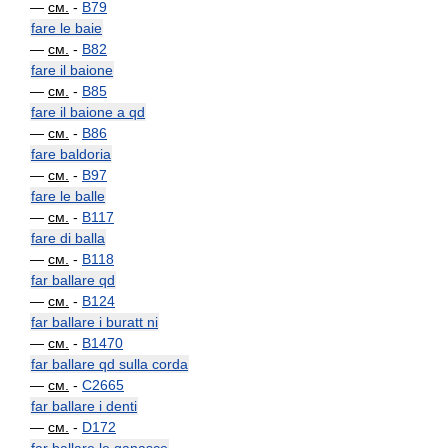
—
см.
-
B79
fare le baie
—
см.
-
B82
fare il baione
—
см.
-
B85
fare il baione a qd
—
см.
-
B86
fare baldoria
—
см.
-
B97
fare le balle
—
см.
-
B117
fare di balla
—
см.
-
B118
far ballare qd
—
см.
-
B124
far ballare i buratt ni
—
см.
-
B1470
far ballare qd sulla corda
—
см.
-
C2665
far ballare i denti
—
см.
-
D172