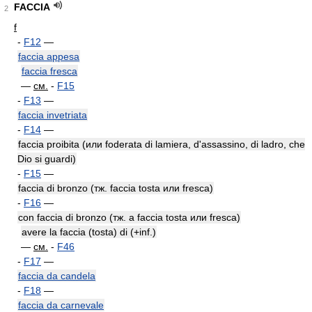
FACCIA
2
f
-
F12
—
faccia appesa
faccia fresca
—
см.
-
F15
-
F13
—
faccia invetriata
-
F14
—
faccia proibita (или foderata di lamiera, d'assassino, di ladro, che
Dio si guardi)
-
F15
—
faccia di bronzo (тж. faccia tosta или fresca)
-
F16
—
con faccia di bronzo (тж. a faccia tosta или fresca)
avere la faccia (tosta) di (+inf.)
—
см.
-
F46
-
F17
—
faccia da candela
-
F18
—
faccia da carnevale