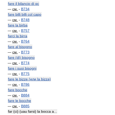
fare il bilancio di qc
—
см.
-
B734
fare billi billi col capo
—
см.
-
B748
fare la birba
—
см.
-
B757
farci la birra
—
см.
-
B764
fare al bisogno
—
см.
-
B773
fare (di) bisogno
—
см.
-
B774
fare i suoi bisogni
—
см.
-
B775
fare le bizze (или la bizza)
—
см.
-
B786
fare bocche
—
см.
-
B884
fare le bocche
—
см.
-
B885
far (ci) (uau farsi) la bocca a...