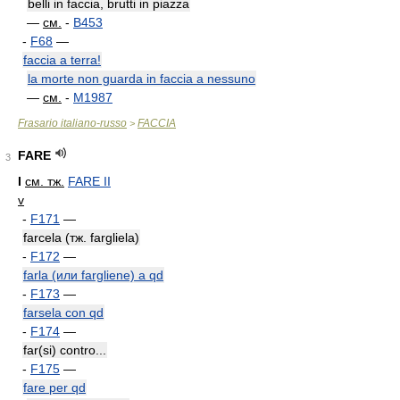
belli in faccia, brutti in piazza
—
см.
-
B453
-
F68
—
faccia a terra!
la morte non guarda in faccia a nessuno
—
см.
-
M1987
Frasario italiano-russo
FACCIA
>
FARE
3
I
см. тж.
FARE II
v
-
F171
—
farcela (тж. fargliela)
-
F172
—
farla (или fargliene) a qd
-
F173
—
farsela con qd
-
F174
—
far(si) contro...
-
F175
—
fare per qd