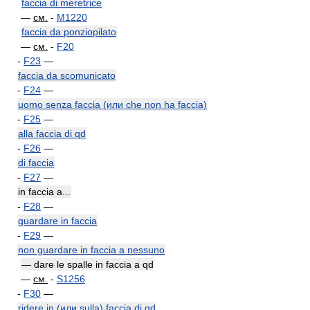
faccia di meretrice
—
см.
-
M1220
faccia da ponziopilato
—
см.
-
F20
-
F23
—
faccia da scomunicato
-
F24
—
uomo senza faccia (или che non ha faccia)
-
F25
—
alla faccia di qd
-
F26
—
di faccia
-
F27
—
in faccia a...
-
F28
—
guardare in faccia
-
F29
—
non guardare in faccia a nessuno
— dare le spalle in faccia a qd
—
см.
-
S1256
-
F30
—
ridere in (или sulla) faccia di qd