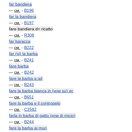
far bandiera
—
см.
-
B196
far la bandiera
—
см.
-
B197
fare bandiera d< ricatto
—
см.
-
R308
far baracca
—
см.
-
B222
far (si) la barba
—
см.
-
B241
fare barba
—
см.
-
B242
fare la barba a qd
—
см.
-
B243
fare la barba bianca in (или su) qc
—
см.
-
B651
fare la barba e il contropelo
—
см.
-
C2582
farla in barba di gatto (или di micio)
—
см.
-
B244
fare la barba ai muri