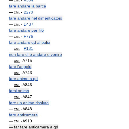
—
см.
-
V564
fare andare la barca
—
см.
-
B279
fare andare nel dimenticatoio
—
см.
-
D437
fare andare per filo
—
см.
-
F776
fare andare qd al palio
—
см.
-
P131
non fare che andare e venire
—
см.
-A715
fare l'angelo
—
см.
-A743
fare animo a qd
—
см.
-A846
farsi animo
—
см.
-A847
fare un animo risoluto
—
см.
-A848
fare anticamera
—
см.
-A919
— far fare anticamera a qd