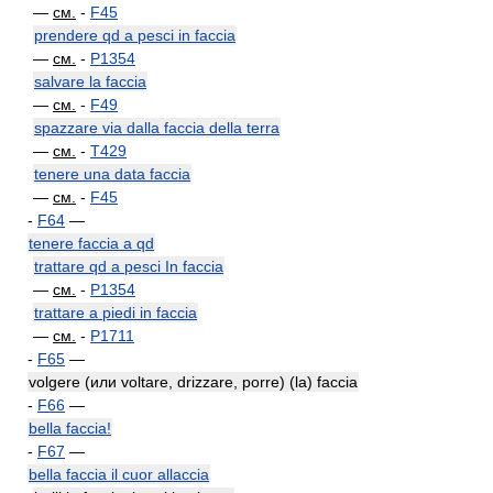
—
см.
-
F45
prendere qd a pesci in faccia
—
см.
-
P1354
salvare la faccia
—
см.
-
F49
spazzare via dalla faccia della terra
—
см.
-
T429
tenere una data faccia
—
см.
-
F45
-
F64
—
tenere faccia a qd
trattare qd a pesci In faccia
—
см.
-
P1354
trattare a piedi in faccia
—
см.
-
P1711
-
F65
—
volgere (или voltare, drizzare, porre) (la) faccia
-
F66
—
bella faccia!
-
F67
—
bella faccia il cuor allaccia