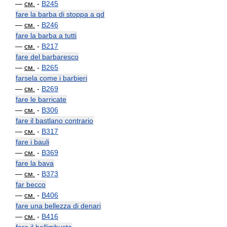
—
см.
-
B245
fare la barba di stoppa a qd
—
см.
-
B246
fare la barba a tutti
—
см.
-
B217
fare del barbaresco
—
см.
-
B265
farsela come i barbieri
—
см.
-
B269
fare le barricate
—
см.
-
B306
fare il bastlano contrario
—
см.
-
B317
fare i bauli
—
см.
-
B369
fare la bava
—
см.
-
B373
far becco
—
см.
-
B406
fare una bellezza di denari
—
см.
-
B416