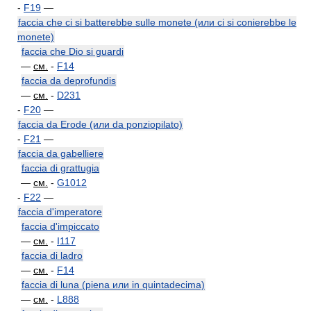
-
F19
—
faccia che ci si batterebbe sulle monete (или ci si conierebbe le
monete)
faccia che Dio si guardi
—
см.
-
F14
faccia da deprofundis
—
см.
-
D231
-
F20
—
faccia da Erode (или da ponziopilato)
-
F21
—
faccia da gabelliere
faccia di grattugia
—
см.
-
G1012
-
F22
—
faccia d'imperatore
faccia d'impiccato
—
см.
-
I117
faccia di ladro
—
см.
-
F14
faccia di luna (piena или in quintadecima)
—
см.
-
L888