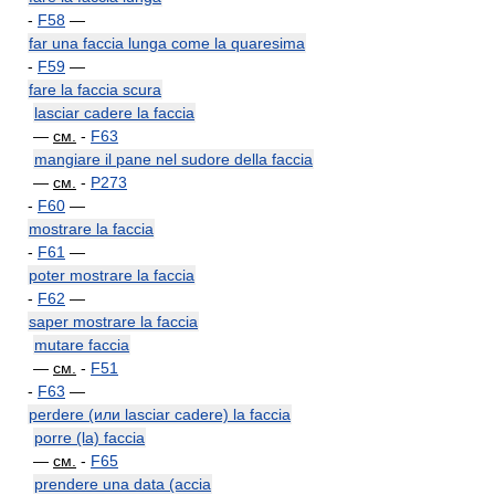
-
F58
—
far una faccia lunga come la quaresima
-
F59
—
fare la faccia scura
lasciar cadere la faccia
—
см.
-
F63
mangiare il pane nel sudore della faccia
—
см.
-
P273
-
F60
—
mostrare la faccia
-
F61
—
poter mostrare la faccia
-
F62
—
saper mostrare la faccia
mutare faccia
—
см.
-
F51
-
F63
—
perdere (или lasciar cadere) la faccia
porre (la) faccia
—
см.
-
F65
prendere una data (accia