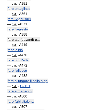
—
см.
-A351
fare un'agliata
—
см.
-A361
fare l'Agnusdèi
—
см.
-A371
fare l'agresto
—
см.
-A388
fare ala (davanti) a...
—
см.
-A419
farla alida
—
см.
-A470
fare con l'alito
—
см.
-A472
fare l'allocco
—
см.
-A482
fare allungare il collo a qd
—
см.
-
C2101
fare almanacchi
—
см.
-A500
fare (al)l'altalena
—
см.
-A507