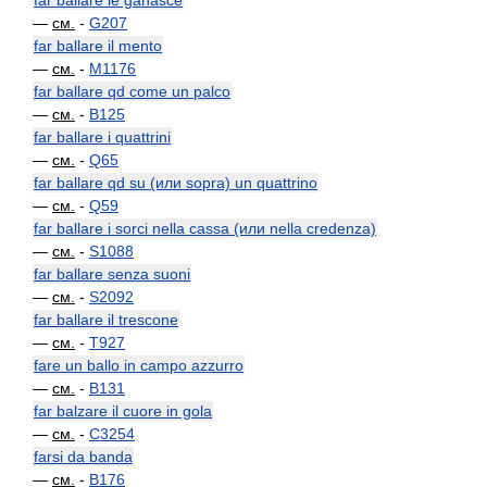
far ballare le ganasce
—
см.
-
G207
far ballare il mento
—
см.
-
M1176
far ballare qd come un palco
—
см.
-
B125
far ballare i quattrini
—
см.
-
Q65
far ballare qd su (или sopra) un quattrino
—
см.
-
Q59
far ballare i sorci nella cassa (или nella credenza)
—
см.
-
S1088
far ballare senza suoni
—
см.
-
S2092
far ballare il trescone
—
см.
-
T927
fare un ballo in campo azzurro
—
см.
-
B131
far balzare il cuore in gola
—
см.
-
C3254
farsi da banda
—
см.
-
B176