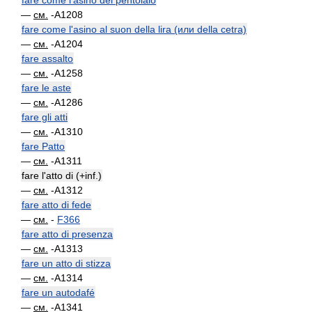
fare come l'asino del pentolaio
—
см.
-A1208
fare come l'asino al suon della lira (или della cetra)
—
см.
-A1204
fare assalto
—
см.
-A1258
fare le aste
—
см.
-A1286
fare gli atti
—
см.
-A1310
fare Patto
—
см.
-A1311
fare l'atto di (+inf.)
—
см.
-A1312
fare atto di fede
—
см.
-
F366
fare atto di presenza
—
см.
-A1313
fare un atto di stizza
—
см.
-A1314
fare un autodafé
—
см.
-A1341