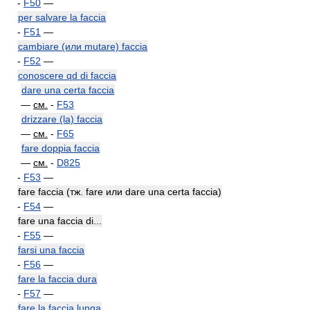
-
F50
—
per salvare la faccia
-
F51
—
cambiare (или mutare) faccia
-
F52
—
conoscere qd di faccia
dare una certa faccia
—
см.
-
F53
drizzare (la) faccia
—
см.
-
F65
fare doppia faccia
—
см.
-
D825
-
F53
—
fare faccia (тж. fare или dare una certa faccia)
-
F54
—
fare una faccia di...
-
F55
—
farsi una faccia
-
F56
—
fare la faccia dura
-
F57
—
fare la faccia lunga