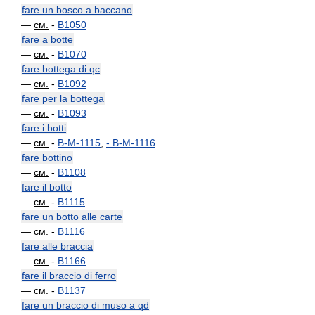
fare un bosco a baccano
—
см.
-
B1050
fare a botte
—
см.
-
B1070
fare bottega di qc
—
см.
-
B1092
fare per la bottega
—
см.
-
B1093
fare i botti
—
см.
-
B-M-1115
,
-
B-M-1116
fare bottino
—
см.
-
B1108
fare il botto
—
см.
-
B1115
fare un botto alle carte
—
см.
-
B1116
fare alle braccia
—
см.
-
B1166
fare il braccio di ferro
—
см.
-
B1137
fare un braccio di muso a qd