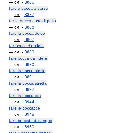
—
см.
-
B886
fare a bocca e borsa
—
см.
-
B887
far la bocca a cui di pollo
—
см.
-
B888
fare la bocca dolce
—
см.
-
B807
far bocca d'orciolo
—
см.
-
B889
fare bocca da ridere
—
см.
-
B890
fare la bocca storta
—
см.
-
B891
fare la bocca stretta
—
см.
-
B892
fare la boccaccia
—
см.
-
B944
fare le boccacce
—
см.
-
B945
fare boccate di sangue
—
см.
-
B950