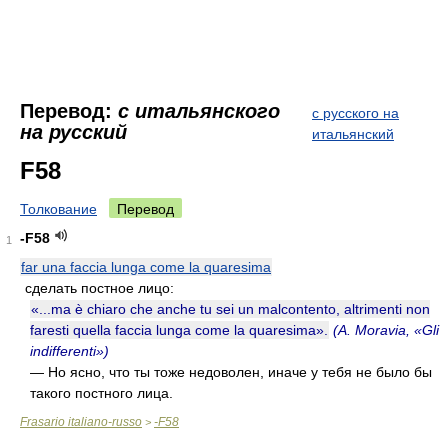
Перевод:
с итальянского
с русского на
на русский
итальянский
F58
Толкование
Перевод
-F58
1
far una faccia lunga come la quaresima
сделать постное лицо:
«...ma è chiaro che anche tu sei un malcontento, altrimenti non
faresti quella faccia lunga come la quaresima».
(A. Moravia, «Gli
indifferenti»)
— Но ясно, что ты тоже недоволен, иначе у тебя не было бы
такого постного лица.
Frasario italiano-russo
-F58
>