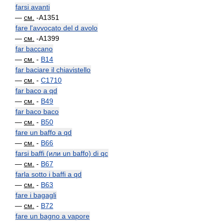
farsi avanti
—
см.
-A1351
fare l'avvocato del d avolo
—
см.
-A1399
far baccano
—
см.
-
B14
far baciare il chiavistello
—
см.
-
C1710
far baco a qd
—
см.
-
B49
far baco baco
—
см.
-
B50
fare un baffo a qd
—
см.
-
B66
farsi baffi (или un baffo) di qc
—
см.
-
B67
farla sotto i baffi a qd
—
см.
-
B63
fare i bagagli
—
см.
-
B72
fare un bagno a vapore