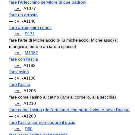
fare l'Arlecchino servitore di due padroni
—
см.
-A1077
fare un arrosto
—
см.
-A1146
fare arrugginire i denti
—
см.
-
D171
fare l'arte di Michelaccio (и iu michelacclo, Michelasso) (:
mangiare, bere e an iare a spasso)
—
см.
-
M1382
fare con l'ascia
—
см.
-A1182
farsi asina
—
см.
-A1190
fare l'asino
—
см.
-A1206
fare come l'asino al catino (или al corbello, alla secchia)
—
см.
-A1210
fare come l'asino (dell'ortolano) che porta il vino e beve l'acqua
—
см.
-A1209
fare l'asino per non pagare il dazio
—
см.
-
D60