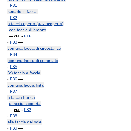
-
F31
—
sonarle in faccia
-
F32
—
a faccia aperta (или scoperta)
con faccia di bronzo
—
см.
-
F16
-
F33
—
con una faccia di circostanza
-
F34
—
con una faccia di commiato
-
F35
—
(a) faccia a faccia
-
F36
—
con una faccia finta
-
F37
—
a faccia franca
a faccia scoperta
—
см.
-
F32
-
F38
—
alla faccia del sole
-
F39
—