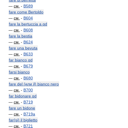
fare di berretta
—
см.
-
B589
fare come Bertoldo
—
см.
-
B604
fare la bertuccia a qd
—
см.
-
B608
fare la bestia
—
см.
-
B624
fare una bevuta
—
см.
-
B633
far bianco qd
—
см.
-
B679
farsi bianco
—
см.
-
B680
fare del (или il) bianco nero
—
см.
-
B700
far bidonare qd
—
см.
-
B719
fare un bidone
—
см.
-
B719a
far(si) il biglietto
—
см.
-
B721