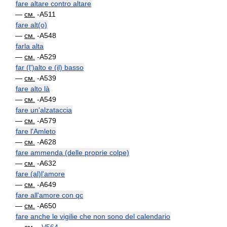
fare altare contro altare
—
см.
-A511
fare alt(o)
—
см.
-A548
farla alta
—
см.
-A529
far (l')alto e (il) basso
—
см.
-A539
fare alto là
—
см.
-A549
fare un'alzataccia
—
см.
-A579
fare l'Amleto
—
см.
-A628
fare ammenda (delle proprie colpe)
—
см.
-A632
fare (al)l'amore
—
см.
-A649
fare all'amore con qc
—
см.
-A650
fare anche le vigilie che non sono del calendario