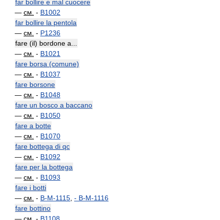
far bollire e mal cuocere
—
см.
-
B1002
far bollire la pentola
—
см.
-
P1236
fare (il) bordone a...
—
см.
-
B1021
fare borsa (comune)
—
см.
-
B1037
fare borsone
—
см.
-
B1048
fare un bosco a baccano
—
см.
-
B1050
fare a botte
—
см.
-
B1070
fare bottega di qc
—
см.
-
B1092
fare per la bottega
—
см.
-
B1093
fare i botti
—
см.
-
B-M-1115
,
-
B-M-1116
fare bottino
—
см.
-
B1108