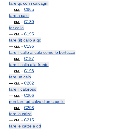
fare qc con i calcagni
—
см.
-
C96a
fare a calci
—
см.
-
C130
far callo
—
см.
-
C195
fare (il) callo a qc
—
см.
-
C196
fare il callo al culo come le bertucce
—
см.
-
C197
fare il callo alla fronte
—
см.
-
C198
fare un calo
—
см.
-
C202
fare il caloroso
—
см.
-
C206
non fare qd calvo d'un capello
—
см.
-
C208
fare la calza
—
см.
-
C215
fare le calze a qd