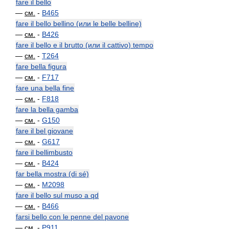
fare il bello
—
см.
-
B465
fare il bello bellino (или le belle belline)
—
см.
-
B426
fare il bello e il brutto (или il cattivo) tempo
—
см.
-
T264
fare bella figura
—
см.
-
F717
fare una bella fine
—
см.
-
F818
fare la bella gamba
—
см.
-
G150
fare il bel giovane
—
см.
-
G617
fare il bellimbusto
—
см.
-
B424
far bella mostra (di sé)
—
см.
-
M2098
fare il bello sul muso a qd
—
см.
-
B466
farsi bello con le penne del pavone
—
см.
-
P911