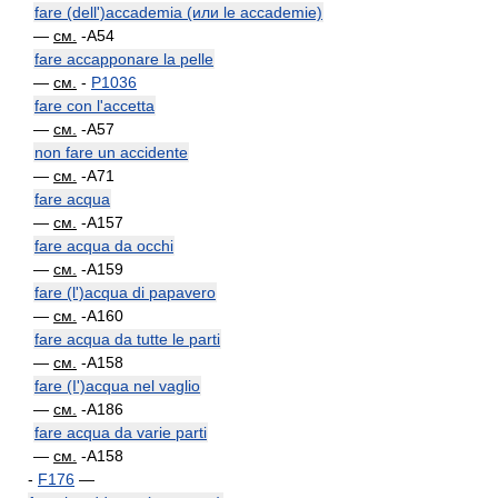
fare (dell')accademia (или le accademie)
—
см.
-A54
fare accapponare la pelle
—
см.
-
P1036
fare con l'accetta
—
см.
-A57
non fare un accidente
—
см.
-A71
fare acqua
—
см.
-A157
fare acqua da occhi
—
см.
-A159
fare (l')acqua di papavero
—
см.
-A160
fare acqua da tutte le parti
—
см.
-A158
fare (I')acqua nel vaglio
—
см.
-A186
fare acqua da varie parti
—
см.
-A158
-
F176
—