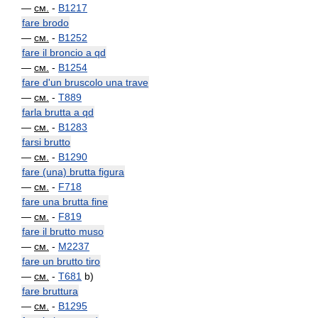
—
см.
-
B1217
fare brodo
—
см.
-
B1252
fare il broncio a qd
—
см.
-
B1254
fare d'un bruscolo una trave
—
см.
-
T889
farla brutta a qd
—
см.
-
B1283
farsi brutto
—
см.
-
B1290
fare (una) brutta figura
—
см.
-
F718
fare una brutta fine
—
см.
-
F819
fare il brutto muso
—
см.
-
M2237
fare un brutto tiro
—
см.
-
T681
b)
fare bruttura
—
см.
-
B1295