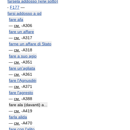
farsela addosso (или sotto)
-
F177
—
farsi addosso a qd
fare afa
—
см.
-A306
fare un affare
—
см.
-A317
farne un affare di Stato
—
см.
-A318
fare a suo agio
—
см.
-A351
fare un'agliata
—
см.
-A361
fare l'Agnusdèi
—
см.
-A371
fare l'agresto
—
см.
-A388
fare ala (davanti) a...
—
см.
-A419
farla alida
—
см.
-A470
fare con l'alito