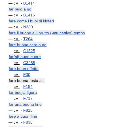
—
см.
-
B1414
far buio a qd
—
см.
-
B1415
fare come i buoi di Noferi
—
см.
-
N389
fare il buono e il brutto (или cattivo) tempo
—
см.
-
T264
fare buona cera a qd
—
см.
-
C1525
far(si) buon cuore
—
см.
-
C3255
fare buon effetto
—
см.
-
E30
fare buona festa a...
—
см.
-
F184
far buojia figura
—
см.
-
F717
far una buona fine
—
см.
-
F818
fare a buon fine
—
см.
-
F838