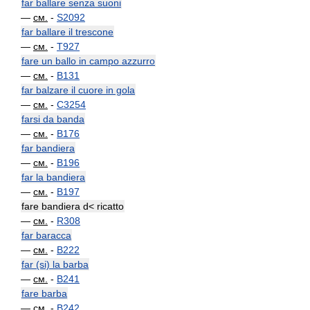
far ballare senza suoni
—
см.
-
S2092
far ballare il trescone
—
см.
-
T927
fare un ballo in campo azzurro
—
см.
-
B131
far balzare il cuore in gola
—
см.
-
C3254
farsi da banda
—
см.
-
B176
far bandiera
—
см.
-
B196
far la bandiera
—
см.
-
B197
fare bandiera d< ricatto
—
см.
-
R308
far baracca
—
см.
-
B222
far (si) la barba
—
см.
-
B241
fare barba
—
см.
-
B242