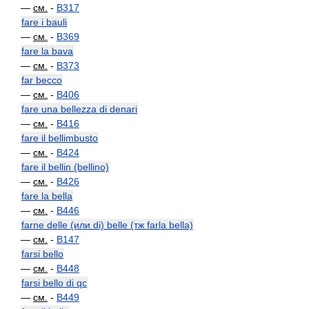
—
см.
-
B317
fare i bauli
—
см.
-
B369
fare la bava
—
см.
-
B373
far becco
—
см.
-
B406
fare una bellezza di denari
—
см.
-
B416
fare il bellimbusto
—
см.
-
B424
fare il bellin (bellino)
—
см.
-
B426
fare la bella
—
см.
-
B446
farne delle (или di) belle (тж farla bella)
—
см.
-
B147
farsi bello
—
см.
-
B448
farsi bello di qc
—
см.
-
B449