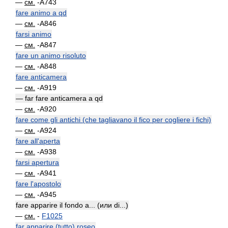
—
см.
-A743
fare animo a qd
—
см.
-A846
farsi animo
—
см.
-A847
fare un animo risoluto
—
см.
-A848
fare anticamera
—
см.
-A919
— far fare anticamera a qd
—
см.
-A920
fare come gli antichi (che tagliavano il fico per cogliere i fichi)
—
см.
-A924
fare all'aperta
—
см.
-A938
farsi apertura
—
см.
-A941
fare l'apostolo
—
см.
-A945
fare apparire il fondo a... (или di...)
—
см.
-
F1025
far apparire (tutto) roseo