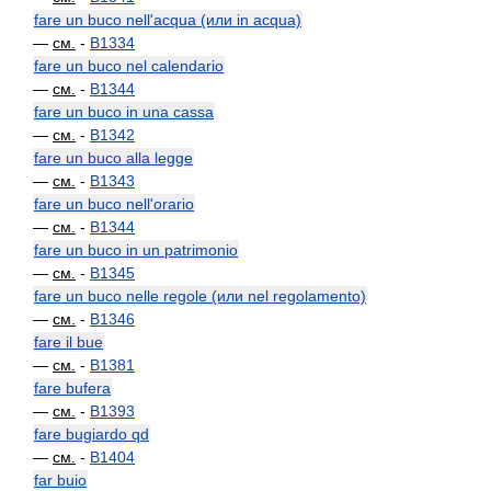
fare un buco nell'acqua (или in acqua)
—
см.
-
B1334
fare un buco nel calendario
—
см.
-
B1344
fare un buco in una cassa
—
см.
-
B1342
fare un buco alla legge
—
см.
-
B1343
fare un buco nell'orario
—
см.
-
B1344
fare un buco in un patrimonio
—
см.
-
B1345
fare un buco nelle regole (или nel regolamento)
—
см.
-
B1346
fare il bue
—
см.
-
B1381
fare bufera
—
см.
-
B1393
fare bugiardo qd
—
см.
-
B1404
far buio