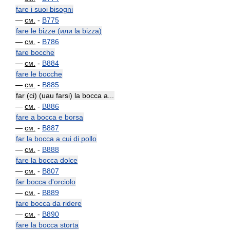
fare i suoi bisogni
—
см.
-
B775
fare le bizze (или la bizza)
—
см.
-
B786
fare bocche
—
см.
-
B884
fare le bocche
—
см.
-
B885
far (ci) (uau farsi) la bocca a...
—
см.
-
B886
fare a bocca e borsa
—
см.
-
B887
far la bocca a cui di pollo
—
см.
-
B888
fare la bocca dolce
—
см.
-
B807
far bocca d'orciolo
—
см.
-
B889
fare bocca da ridere
—
см.
-
B890
fare la bocca storta