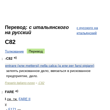
Перевод:
с итальянского
с русского на
на русский
итальянский
C82
Толкование
Перевод
-C82
1
entrare (или mettersi) nella calca (a или per farsi pigiare)
затеять рискованное дело, ввязаться в рискованное
предприятие, дело.
Frasario italiano-russo
-C82
>
FARE
2
I
см. тж.
FARE II
v
-
F171
—