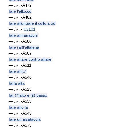
—
см.
-A472
fare l'allocco
—
см.
-A482
fare allungare il collo a qd
—
см.
-
C2101
fare almanacchi
—
см.
-A500
fare (al)l'altalena
—
см.
-A507
fare altare contro altare
—
см.
-A511
fare alt(o)
—
см.
-A548
farla alta
—
см.
-A529
far (l')alto e (il) basso
—
см.
-A539
fare alto là
—
см.
-A549
fare un'alzataccia
—
см.
-A579