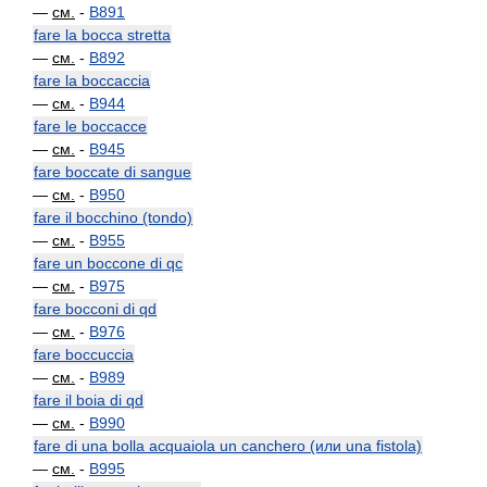
—
см.
-
B891
fare la bocca stretta
—
см.
-
B892
fare la boccaccia
—
см.
-
B944
fare le boccacce
—
см.
-
B945
fare boccate di sangue
—
см.
-
B950
fare il bocchino (tondo)
—
см.
-
B955
fare un boccone di qc
—
см.
-
B975
fare bocconi di qd
—
см.
-
B976
fare boccuccia
—
см.
-
B989
fare il boia di qd
—
см.
-
B990
fare di una bolla acquaiola un canchero (или una fistola)
—
см.
-
B995