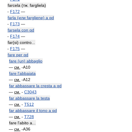
farcela (тж. fargliela)
-
F172
—
farla (или fargliene) a qd
-
F173
—
farsela con qd
-
F174
—
far(si) contro...
-
F175
—
fare per qd
fare (un) abbaglio
—
см.
-A10
fare l'abbaiata
—
см.
-A12
far abbassare la cresta a qd
—
см.
-
C3043
far abbassare la testa
—
см.
-
T512
far abbassare il tono a qd
—
см.
-
T728
fare l'abito a...
—
см.
-A36