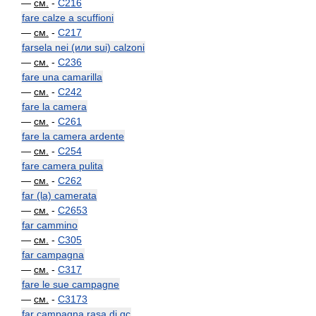
—
см.
-
C216
fare calze a scuffioni
—
см.
-
C217
farsela nei (или sui) calzoni
—
см.
-
C236
fare una camarilla
—
см.
-
C242
fare la camera
—
см.
-
C261
fare la camera ardente
—
см.
-
C254
fare camera pulita
—
см.
-
C262
far (la) camerata
—
см.
-
C2653
far cammino
—
см.
-
C305
far campagna
—
см.
-
C317
fare le sue campagne
—
см.
-
C3173
far campagna rasa di qc