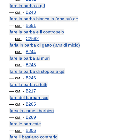
fare la barba a qd
—
см.
-
B243
fare la barba bianca in (или su) qc
—
см.
-
B651
fare la barba e il contropelo
—
см.
-
C2582
farla in barba di gatto (или di micio)
—
см.
-
B244
fare la barba ai muri
—
см.
-
B245
fare la barba di stoppa a qd
—
см.
-
B246
fare la barba a tutti
—
см.
-
B217
fare del barbaresco
—
см.
-
B265
farsela come i barbieri
—
см.
-
B269
fare le barricate
—
см.
-
B306
fare il bastlano contrario