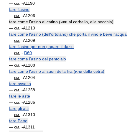
—
см.
-A1190
fare l'asino
—
см.
-A1206
fare come l'asino al catino (или al corbello, alla secchia)
—
см.
-A1210
fare come l'asino (dell'ortolano) che porta il vino e beve l'acqua
—
см.
-A1209
fare l'asino per non pagare il dazio
—
см.
-
D60
fare come l'asino del pentolaio
—
см.
-A1208
fare come l'asino al suon della lira (или della cetra)
—
см.
-A1204
fare assalto
—
см.
-A1258
fare le aste
—
см.
-A1286
fare gli atti
—
см.
-A1310
fare Patto
—
см.
-A1311