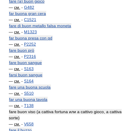
fare (a) buon gioco
—
см.
-
G482
far buona gran cera
—
см.
-
C1521
fare di buon metallo falsa moneta
—
см.
-
M1323
far buona presa con qd
—
см.
-
P2252
fare buon prò
—
см.
-
P2316
fare buon sangue
—
см.
-
S163
farsi buon sangue
—
см.
-
S164
fare una buona scuola
—
см.
-
S510
far una buona tavola
—
см.
-
T138
fare buon viso (a cattiva fortuna или a cattivo gioco, a cattiva
sorte)
—
см.
-
V658
fare il buzzo