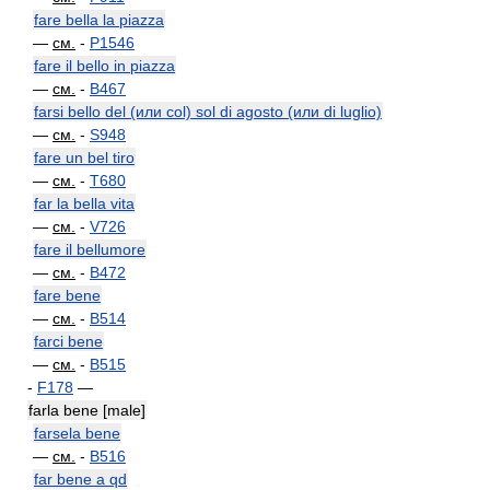
fare bella la piazza
—
см.
-
P1546
fare il bello in piazza
—
см.
-
B467
farsi bello del (или col) sol di agosto (или di luglio)
—
см.
-
S948
fare un bel tiro
—
см.
-
T680
far la bella vita
—
см.
-
V726
fare il bellumore
—
см.
-
B472
fare bene
—
см.
-
B514
farci bene
—
см.
-
B515
-
F178
—
farla bene [male]
farsela bene
—
см.
-
B516
far bene a qd