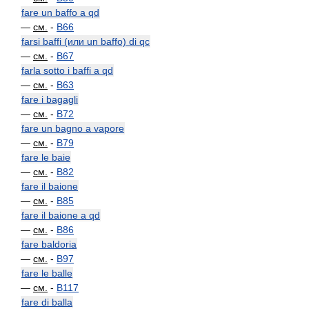
fare un baffo a qd
—
см.
-
B66
farsi baffi (или un baffo) di qc
—
см.
-
B67
farla sotto i baffi a qd
—
см.
-
B63
fare i bagagli
—
см.
-
B72
fare un bagno a vapore
—
см.
-
B79
fare le baie
—
см.
-
B82
fare il baione
—
см.
-
B85
fare il baione a qd
—
см.
-
B86
fare baldoria
—
см.
-
B97
fare le balle
—
см.
-
B117
fare di balla