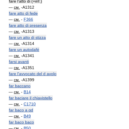
fare l'atto di (+inf.)
—
см.
-A1312
fare atto di fede
—
см.
-
F366
fare atto di presenza
—
см.
-A1313
fare un atto di stizza
—
см.
-A1314
fare un autodafé
—
см.
-A1341
farsi avanti
—
см.
-A1351
fare l'avvocato del d avolo
—
см.
-A1399
far baccano
—
см.
-
B14
far baciare il chiavistello
—
см.
-
C1710
far baco a qd
—
см.
-
B49
far baco baco
—
см.
-
B50