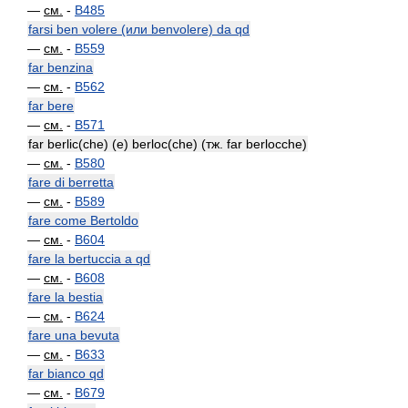
—
см.
-
B485
farsi ben volere (или benvolere) da qd
—
см.
-
B559
far benzina
—
см.
-
B562
far bere
—
см.
-
B571
far berlic(che) (e) berloc(che) (тж. far berlocche)
—
см.
-
B580
fare di berretta
—
см.
-
B589
fare come Bertoldo
—
см.
-
B604
fare la bertuccia a qd
—
см.
-
B608
fare la bestia
—
см.
-
B624
fare una bevuta
—
см.
-
B633
far bianco qd
—
см.
-
B679