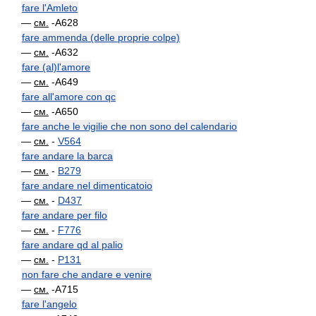
fare l'Amleto
—
см.
-A628
fare ammenda (delle proprie colpe)
—
см.
-A632
fare (al)l'amore
—
см.
-A649
fare all'amore con qc
—
см.
-A650
fare anche le vigilie che non sono del calendario
—
см.
-
V564
fare andare la barca
—
см.
-
B279
fare andare nel dimenticatoio
—
см.
-
D437
fare andare per filo
—
см.
-
F776
fare andare qd al palio
—
см.
-
P131
non fare che andare e venire
—
см.
-A715
fare l'angelo