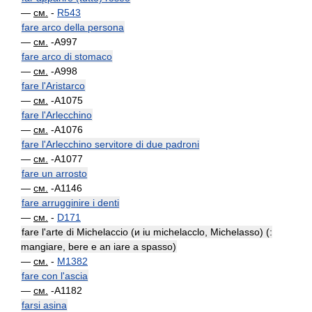
—
см.
-
R543
fare arco della persona
—
см.
-A997
fare arco di stomaco
—
см.
-A998
fare l'Aristarco
—
см.
-A1075
fare l'Arlecchino
—
см.
-A1076
fare l'Arlecchino servitore di due padroni
—
см.
-A1077
fare un arrosto
—
см.
-A1146
fare arrugginire i denti
—
см.
-
D171
fare l'arte di Michelaccio (и iu michelacclo, Michelasso) (:
mangiare, bere e an iare a spasso)
—
см.
-
M1382
fare con l'ascia
—
см.
-A1182
farsi asina