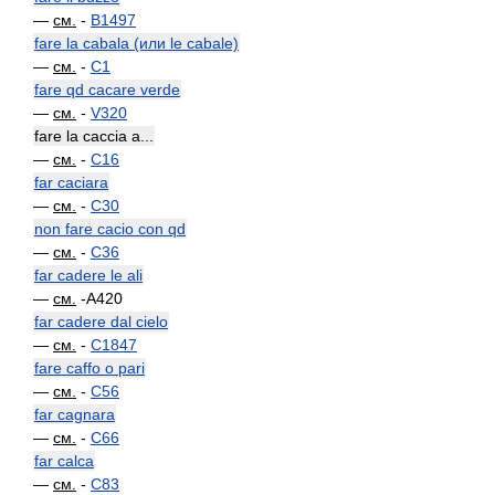
—
см.
-
B1497
fare la cabala (или le cabale)
—
см.
-
C1
fare qd cacare verde
—
см.
-
V320
fare la caccia a...
—
см.
-
C16
far caciara
—
см.
-
C30
non fare cacio con qd
—
см.
-
C36
far cadere le ali
—
см.
-A420
far cadere dal cielo
—
см.
-
C1847
fare caffo o pari
—
см.
-
C56
far cagnara
—
см.
-
C66
far calca
—
см.
-
C83