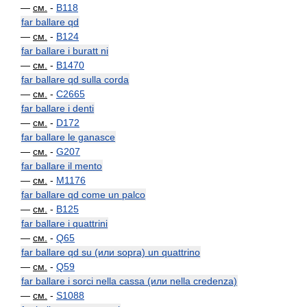
—
см.
-
B118
far ballare qd
—
см.
-
B124
far ballare i buratt ni
—
см.
-
B1470
far ballare qd sulla corda
—
см.
-
C2665
far ballare i denti
—
см.
-
D172
far ballare le ganasce
—
см.
-
G207
far ballare il mento
—
см.
-
M1176
far ballare qd come un palco
—
см.
-
B125
far ballare i quattrini
—
см.
-
Q65
far ballare qd su (или sopra) un quattrino
—
см.
-
Q59
far ballare i sorci nella cassa (или nella credenza)
—
см.
-
S1088