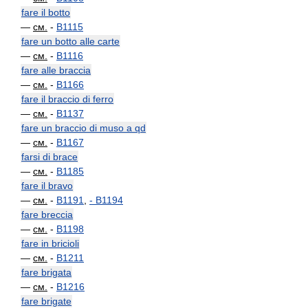
fare il botto
—
см.
-
B1115
fare un botto alle carte
—
см.
-
B1116
fare alle braccia
—
см.
-
B1166
fare il braccio di ferro
—
см.
-
B1137
fare un braccio di muso a qd
—
см.
-
B1167
farsi di brace
—
см.
-
B1185
fare il bravo
—
см.
-
B1191
,
-
B1194
fare breccia
—
см.
-
B1198
fare in bricioli
—
см.
-
B1211
fare brigata
—
см.
-
B1216
fare brigate