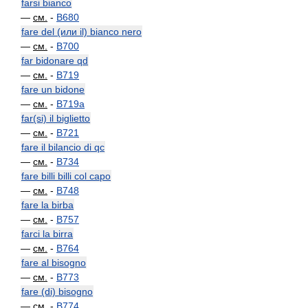
farsi bianco
—
см.
-
B680
fare del (или il) bianco nero
—
см.
-
B700
far bidonare qd
—
см.
-
B719
fare un bidone
—
см.
-
B719a
far(si) il biglietto
—
см.
-
B721
fare il bilancio di qc
—
см.
-
B734
fare billi billi col capo
—
см.
-
B748
fare la birba
—
см.
-
B757
farci la birra
—
см.
-
B764
fare al bisogno
—
см.
-
B773
fare (di) bisogno
—
см.
-
B774