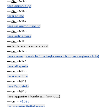
—
см.
-A743
fare animo a qd
—
см.
-A846
farsi animo
—
см.
-A847
fare un animo risoluto
—
см.
-A848
fare anticamera
—
см.
-A919
— far fare anticamera a qd
—
см.
-A920
fare come gli antichi (che tagliavano il fico per cogliere i fichi)
—
см.
-A924
fare all'aperta
—
см.
-A938
farsi apertura
—
см.
-A941
fare l'apostolo
—
см.
-A945
fare apparire il fondo a... (или di...)
—
см.
-
F1025
far apparire (tutto) roseo