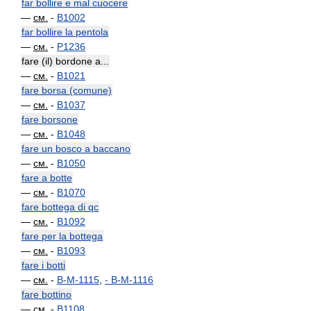
far bollire e mal cuocere
—
см.
-
B1002
far bollire la pentola
—
см.
-
P1236
fare (il) bordone a...
—
см.
-
B1021
fare borsa (comune)
—
см.
-
B1037
fare borsone
—
см.
-
B1048
fare un bosco a baccano
—
см.
-
B1050
fare a botte
—
см.
-
B1070
fare bottega di qc
—
см.
-
B1092
fare per la bottega
—
см.
-
B1093
fare i botti
—
см.
-
B-M-1115
,
-
B-M-1116
fare bottino
—
см.
-
B1108