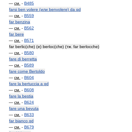
—
см.
-
B485
farsi ben volere (или benvolere) da qd
—
см.
-
B559
far benzina
—
см.
-
B562
far bere
—
см.
-
B571
far berlic(che) (e) berloc(che) (тж. far berlocche)
—
см.
-
B580
fare di berretta
—
см.
-
B589
fare come Bertoldo
—
см.
-
B604
fare la bertuccia a qd
—
см.
-
B608
fare la bestia
—
см.
-
B624
fare una bevuta
—
см.
-
B633
far bianco qd
—
см.
-
B679