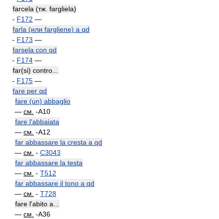
farcela (тж. fargliela)
-
F172
—
farla (или fargliene) a qd
-
F173
—
farsela con qd
-
F174
—
far(si) contro...
-
F175
—
fare per qd
fare (un) abbaglio
—
см.
-A10
fare l'abbaiata
—
см.
-A12
far abbassare la cresta a qd
—
см.
-
C3043
far abbassare la testa
—
см.
-
T512
far abbassare il tono a qd
—
см.
-
T728
fare l'abito a...
—
см.
-A36