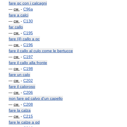
fare qc con i calcagni
—
см.
-
C96a
fare a calci
—
см.
-
C130
far callo
—
см.
-
C195
fare (il) callo a qc
—
см.
-
C196
fare il callo al culo come le bertucce
—
см.
-
C197
fare il callo alla fronte
—
см.
-
C198
fare un calo
—
см.
-
C202
fare il caloroso
—
см.
-
C206
non fare qd calvo d'un capello
—
см.
-
C208
fare la calza
—
см.
-
C215
fare le calze a qd