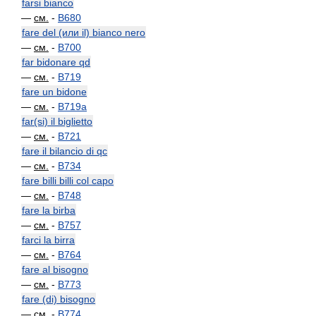
farsi bianco
—
см.
-
B680
fare del (или il) bianco nero
—
см.
-
B700
far bidonare qd
—
см.
-
B719
fare un bidone
—
см.
-
B719a
far(si) il biglietto
—
см.
-
B721
fare il bilancio di qc
—
см.
-
B734
fare billi billi col capo
—
см.
-
B748
fare la birba
—
см.
-
B757
farci la birra
—
см.
-
B764
fare al bisogno
—
см.
-
B773
fare (di) bisogno
—
см.
-
B774