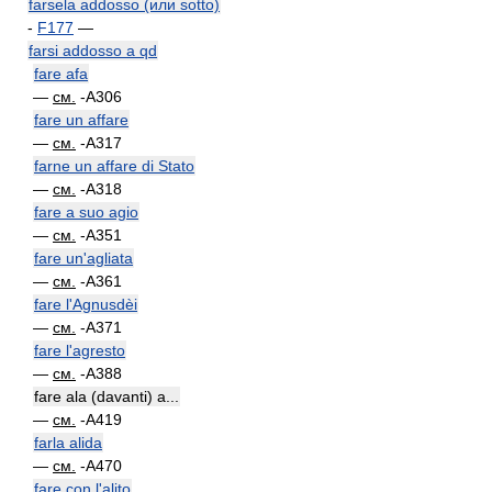
farsela addosso (или sotto)
-
F177
—
farsi addosso a qd
fare afa
—
см.
-A306
fare un affare
—
см.
-A317
farne un affare di Stato
—
см.
-A318
fare a suo agio
—
см.
-A351
fare un'agliata
—
см.
-A361
fare l'Agnusdèi
—
см.
-A371
fare l'agresto
—
см.
-A388
fare ala (davanti) a...
—
см.
-A419
farla alida
—
см.
-A470
fare con l'alito