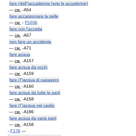
fare (dell')accademia (или le accademie)
—
см.
-A54
fare accapponare la pelle
—
см.
-
P1036
fare con l'accetta
—
см.
-A57
non fare un accidente
—
см.
-A71
fare acqua
—
см.
-A157
fare acqua da occhi
—
см.
-A159
fare (l')acqua di papavero
—
см.
-A160
fare acqua da tutte le parti
—
см.
-A158
fare (I')acqua nel vaglio
—
см.
-A186
fare acqua da varie parti
—
см.
-A158
-
F176
—