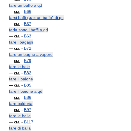
fare un baffo a qd
—
см.
-
B66
farsi baffi (или un baffo) di qc
—
см.
-
B67
farla sotto i baffi a qd
—
см.
-
B63
fare i bagagli
—
см.
-
B72
fare un bagno a vapore
—
см.
-
B79
fare le baie
—
см.
-
B82
fare il baione
—
см.
-
B85
fare il baione a qd
—
см.
-
B86
fare baldoria
—
см.
-
B97
fare le balle
—
см.
-
B117
fare di balla