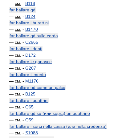
—
см.
-
B118
far ballare qd
—
см.
-
B124
far ballare i buratt ni
—
см.
-
B1470
far ballare qd sulla corda
—
см.
-
C2665
far ballare i denti
—
см.
-
D172
far ballare le ganasce
—
см.
-
G207
far ballare il mento
—
см.
-
M1176
far ballare qd come un palco
—
см.
-
B125
far ballare i quattrini
—
см.
-
Q65
far ballare qd su (или sopra) un quattrino
—
см.
-
Q59
far ballare i sorci nella cassa (или nella credenza)
—
см.
-
S1088