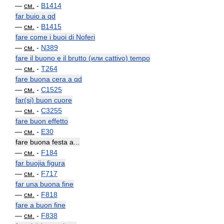
—
см.
-
B1414
far buio a qd
—
см.
-
B1415
fare come i buoi di Noferi
—
см.
-
N389
fare il buono e il brutto (или cattivo) tempo
—
см.
-
T264
fare buona cera a qd
—
см.
-
C1525
far(si) buon cuore
—
см.
-
C3255
fare buon effetto
—
см.
-
E30
fare buona festa a...
—
см.
-
F184
far buojia figura
—
см.
-
F717
far una buona fine
—
см.
-
F818
fare a buon fine
—
см.
-
F838