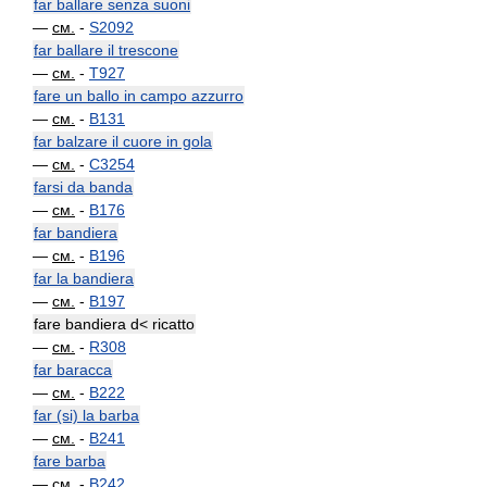
far ballare senza suoni
—
см.
-
S2092
far ballare il trescone
—
см.
-
T927
fare un ballo in campo azzurro
—
см.
-
B131
far balzare il cuore in gola
—
см.
-
C3254
farsi da banda
—
см.
-
B176
far bandiera
—
см.
-
B196
far la bandiera
—
см.
-
B197
fare bandiera d< ricatto
—
см.
-
R308
far baracca
—
см.
-
B222
far (si) la barba
—
см.
-
B241
fare barba
—
см.
-
B242