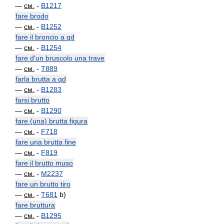
—
см.
-
B1217
fare brodo
—
см.
-
B1252
fare il broncio a qd
—
см.
-
B1254
fare d'un bruscolo una trave
—
см.
-
T889
farla brutta a qd
—
см.
-
B1283
farsi brutto
—
см.
-
B1290
fare (una) brutta figura
—
см.
-
F718
fare una brutta fine
—
см.
-
F819
fare il brutto muso
—
см.
-
M2237
fare un brutto tiro
—
см.
-
T681
b)
fare bruttura
—
см.
-
B1295