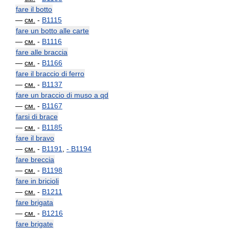
fare il botto
—
см.
-
B1115
fare un botto alle carte
—
см.
-
B1116
fare alle braccia
—
см.
-
B1166
fare il braccio di ferro
—
см.
-
B1137
fare un braccio di muso a qd
—
см.
-
B1167
farsi di brace
—
см.
-
B1185
fare il bravo
—
см.
-
B1191
,
-
B1194
fare breccia
—
см.
-
B1198
fare in bricioli
—
см.
-
B1211
fare brigata
—
см.
-
B1216
fare brigate