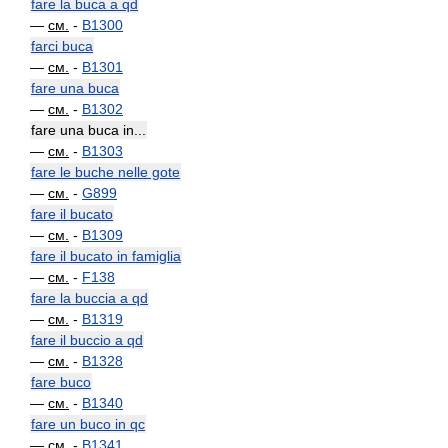
fare la buca a qd
—
см.
-
B1300
farci buca
—
см.
-
B1301
fare una buca
—
см.
-
B1302
fare una buca in...
—
см.
-
B1303
fare le buche nelle gote
—
см.
-
G899
fare il bucato
—
см.
-
B1309
fare il bucato in famiglia
—
см.
-
F138
fare la buccia a qd
—
см.
-
B1319
fare il buccio a qd
—
см.
-
B1328
fare buco
—
см.
-
B1340
fare un buco in qc
—
см.
-
B1341