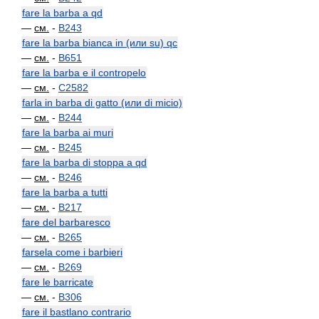
fare la barba a qd
—
см.
-
B243
fare la barba bianca in (или su) qc
—
см.
-
B651
fare la barba e il contropelo
—
см.
-
C2582
farla in barba di gatto (или di micio)
—
см.
-
B244
fare la barba ai muri
—
см.
-
B245
fare la barba di stoppa a qd
—
см.
-
B246
fare la barba a tutti
—
см.
-
B217
fare del barbaresco
—
см.
-
B265
farsela come i barbieri
—
см.
-
B269
fare le barricate
—
см.
-
B306
fare il bastlano contrario