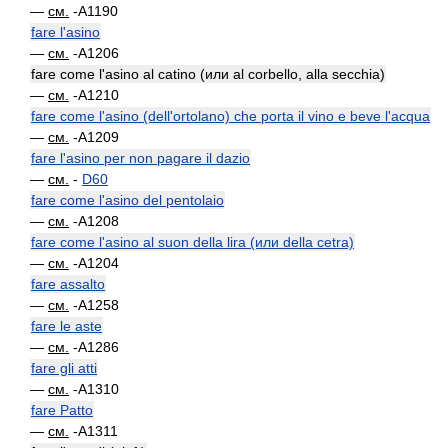
—
см.
-A1190
fare l'asino
—
см.
-A1206
fare come l'asino al catino (или al corbello, alla secchia)
—
см.
-A1210
fare come l'asino (dell'ortolano) che porta il vino e beve l'acqua
—
см.
-A1209
fare l'asino per non pagare il dazio
—
см.
-
D60
fare come l'asino del pentolaio
—
см.
-A1208
fare come l'asino al suon della lira (или della cetra)
—
см.
-A1204
fare assalto
—
см.
-A1258
fare le aste
—
см.
-A1286
fare gli atti
—
см.
-A1310
fare Patto
—
см.
-A1311