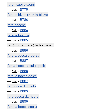
fare i suoi bisogni
—
см.
-
B775
fare le bizze (или la bizza)
—
см.
-
B786
fare bocche
—
см.
-
B884
fare le bocche
—
см.
-
B885
far (ci) (uau farsi) la bocca a...
—
см.
-
B886
fare a bocca e borsa
—
см.
-
B887
far la bocca a cui di pollo
—
см.
-
B888
fare la bocca dolce
—
см.
-
B807
far bocca d'orciolo
—
см.
-
B889
fare bocca da ridere
—
см.
-
B890
fare la bocca storta