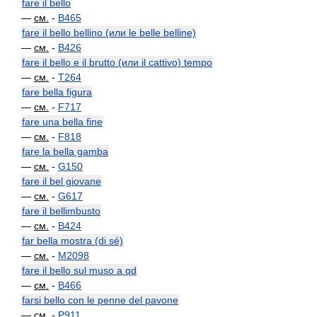
fare il bello
—
см.
-
B465
fare il bello bellino (или le belle belline)
—
см.
-
B426
fare il bello e il brutto (или il cattivo) tempo
—
см.
-
T264
fare bella figura
—
см.
-
F717
fare una bella fine
—
см.
-
F818
fare la bella gamba
—
см.
-
G150
fare il bel giovane
—
см.
-
G617
fare il bellimbusto
—
см.
-
B424
far bella mostra (di sé)
—
см.
-
M2098
fare il bello sul muso a qd
—
см.
-
B466
farsi bello con le penne del pavone
—
см.
-
P911