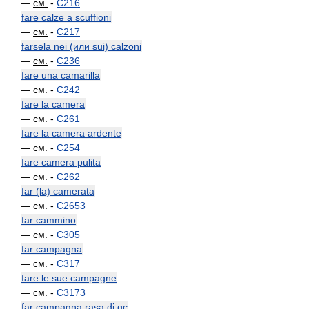
—
см.
-
C216
fare calze a scuffioni
—
см.
-
C217
farsela nei (или sui) calzoni
—
см.
-
C236
fare una camarilla
—
см.
-
C242
fare la camera
—
см.
-
C261
fare la camera ardente
—
см.
-
C254
fare camera pulita
—
см.
-
C262
far (la) camerata
—
см.
-
C2653
far cammino
—
см.
-
C305
far campagna
—
см.
-
C317
fare le sue campagne
—
см.
-
C3173
far campagna rasa di qc