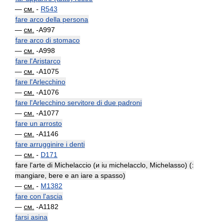
—
см.
-
R543
fare arco della persona
—
см.
-A997
fare arco di stomaco
—
см.
-A998
fare l'Aristarco
—
см.
-A1075
fare l'Arlecchino
—
см.
-A1076
fare l'Arlecchino servitore di due padroni
—
см.
-A1077
fare un arrosto
—
см.
-A1146
fare arrugginire i denti
—
см.
-
D171
fare l'arte di Michelaccio (и iu michelacclo, Michelasso) (:
mangiare, bere e an iare a spasso)
—
см.
-
M1382
fare con l'ascia
—
см.
-A1182
farsi asina