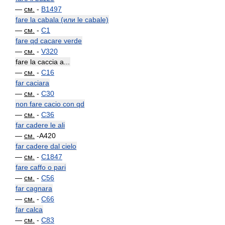
—
см.
-
B1497
fare la cabala (или le cabale)
—
см.
-
C1
fare qd cacare verde
—
см.
-
V320
fare la caccia a...
—
см.
-
C16
far caciara
—
см.
-
C30
non fare cacio con qd
—
см.
-
C36
far cadere le ali
—
см.
-A420
far cadere dal cielo
—
см.
-
C1847
fare caffo o pari
—
см.
-
C56
far cagnara
—
см.
-
C66
far calca
—
см.
-
C83