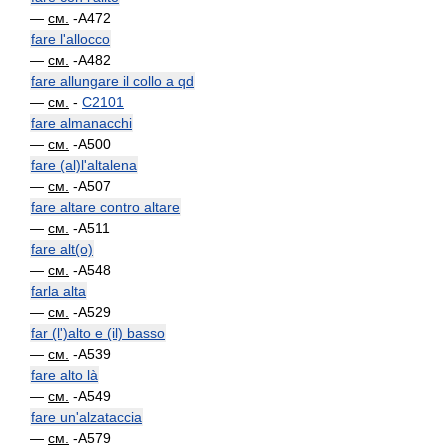
—
см.
-A472
fare l'allocco
—
см.
-A482
fare allungare il collo a qd
—
см.
-
C2101
fare almanacchi
—
см.
-A500
fare (al)l'altalena
—
см.
-A507
fare altare contro altare
—
см.
-A511
fare alt(o)
—
см.
-A548
farla alta
—
см.
-A529
far (l')alto e (il) basso
—
см.
-A539
fare alto là
—
см.
-A549
fare un'alzataccia
—
см.
-A579