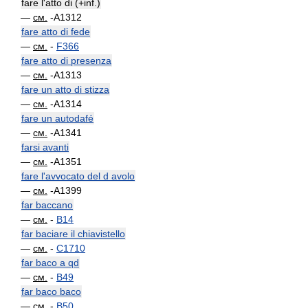
fare l'atto di (+inf.)
—
см.
-A1312
fare atto di fede
—
см.
-
F366
fare atto di presenza
—
см.
-A1313
fare un atto di stizza
—
см.
-A1314
fare un autodafé
—
см.
-A1341
farsi avanti
—
см.
-A1351
fare l'avvocato del d avolo
—
см.
-A1399
far baccano
—
см.
-
B14
far baciare il chiavistello
—
см.
-
C1710
far baco a qd
—
см.
-
B49
far baco baco
—
см.
-
B50