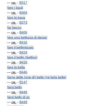
—
см.
-
B317
fare i bauli
—
см.
-
B369
fare la bava
—
см.
-
B373
far becco
—
см.
-
B406
fare una bellezza di denari
—
см.
-
B416
fare il bellimbusto
—
см.
-
B424
fare il bellin (bellino)
—
см.
-
B426
fare la bella
—
см.
-
B446
farne delle (или di) belle (тж farla bella)
—
см.
-
B147
farsi bello
—
см.
-
B448
farsi bello di qc
—
см.
-
B449