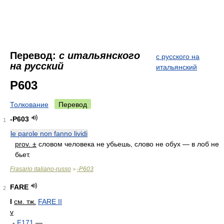
Перевод:
с итальянского
с русского на
на русский
итальянский
P603
Толкование
Перевод
-P603
1
le parole non fanno lividi
prov. ±
словом человека не убьешь, слово не обух — в лоб не
бьет.
Frasario italiano-russo
-P603
>
FARE
2
I
см. тж.
FARE II
v
-
F171
—