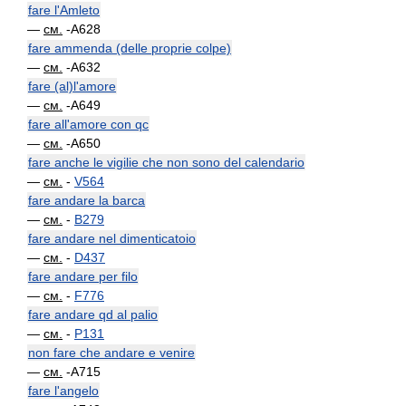
fare l'Amleto
—
см.
-A628
fare ammenda (delle proprie colpe)
—
см.
-A632
fare (al)l'amore
—
см.
-A649
fare all'amore con qc
—
см.
-A650
fare anche le vigilie che non sono del calendario
—
см.
-
V564
fare andare la barca
—
см.
-
B279
fare andare nel dimenticatoio
—
см.
-
D437
fare andare per filo
—
см.
-
F776
fare andare qd al palio
—
см.
-
P131
non fare che andare e venire
—
см.
-A715
fare l'angelo