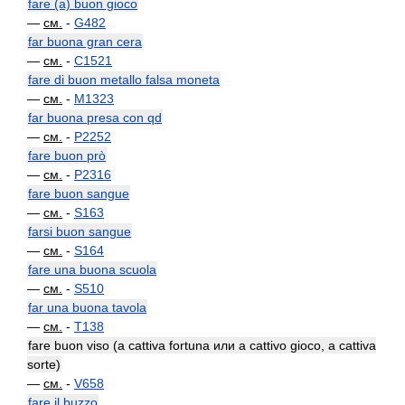
fare (a) buon gioco
—
см.
-
G482
far buona gran cera
—
см.
-
C1521
fare di buon metallo falsa moneta
—
см.
-
M1323
far buona presa con qd
—
см.
-
P2252
fare buon prò
—
см.
-
P2316
fare buon sangue
—
см.
-
S163
farsi buon sangue
—
см.
-
S164
fare una buona scuola
—
см.
-
S510
far una buona tavola
—
см.
-
T138
fare buon viso (a cattiva fortuna или a cattivo gioco, a cattiva
sorte)
—
см.
-
V658
fare il buzzo