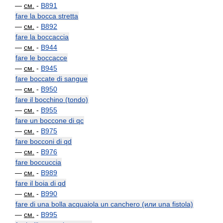
—
см.
-
B891
fare la bocca stretta
—
см.
-
B892
fare la boccaccia
—
см.
-
B944
fare le boccacce
—
см.
-
B945
fare boccate di sangue
—
см.
-
B950
fare il bocchino (tondo)
—
см.
-
B955
fare un boccone di qc
—
см.
-
B975
fare bocconi di qd
—
см.
-
B976
fare boccuccia
—
см.
-
B989
fare il boia di qd
—
см.
-
B990
fare di una bolla acquaiola un canchero (или una fistola)
—
см.
-
B995