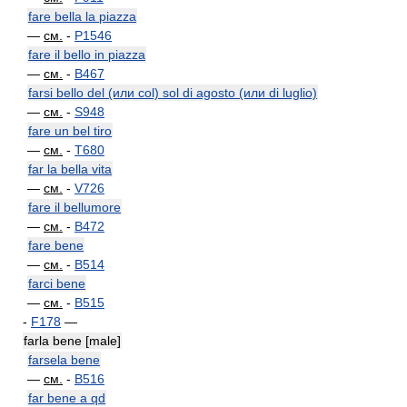
fare bella la piazza
—
см.
-
P1546
fare il bello in piazza
—
см.
-
B467
farsi bello del (или col) sol di agosto (или di luglio)
—
см.
-
S948
fare un bel tiro
—
см.
-
T680
far la bella vita
—
см.
-
V726
fare il bellumore
—
см.
-
B472
fare bene
—
см.
-
B514
farci bene
—
см.
-
B515
-
F178
—
farla bene [male]
farsela bene
—
см.
-
B516
far bene a qd