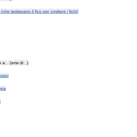
(
che
tagliavano
il
fico
per
cogliere
i
fichi
)
o
a
... (
или
di
...)
oseo
ona
o