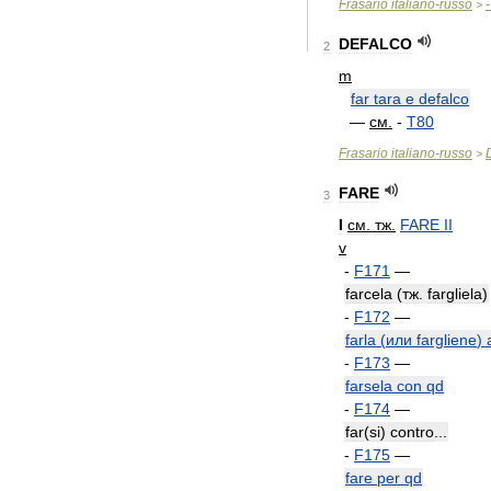
Frasario
italiano
-
russo
-
>
DEFALCO
2
m
far
tara
e
defalco
—
см
.
-
T80
Frasario
italiano
-
russo
>
FARE
3
I
см
.
тж
.
FARE
II
v
-
F171
—
farcela
(
тж
.
fargliela
)
-
F172
—
farla
(
или
fargliene
)
-
F173
—
farsela
con
qd
-
F174
—
far
(
si
)
contro
...
-
F175
—
fare
per
qd