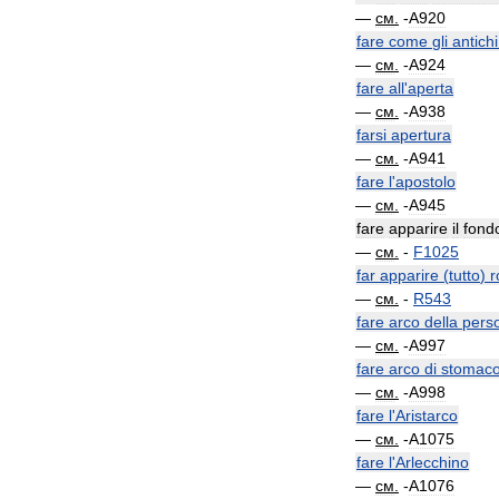
—
см
.
-
A920
fare
come
gli
antichi
—
см
.
-
A924
fare
all
'
aperta
—
см
.
-
A938
farsi
apertura
—
см
.
-
A941
fare
l
'
apostolo
—
см
.
-
A945
fare
apparire
il
fond
—
см
.
-
F1025
far
apparire
(
tutto
)
r
—
см
.
-
R543
fare
arco
della
pers
—
см
.
-
A997
fare
arco
di
stomac
—
см
.
-
A998
fare
l
'
Aristarco
—
см
.
-
A1075
fare
l
'
Arlecchino
—
см
.
-
A1076