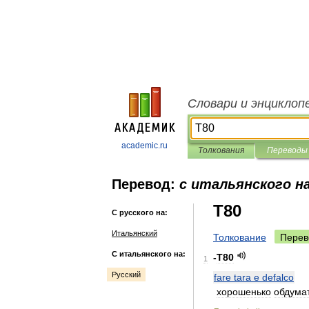
Словари и энциклоп
academic.ru
Толкования
Переводы
Перевод:
с итальянского на
T80
С русского на:
Итальянский
Толкование
Перев
С итальянского на:
-
T80
1
Русский
fare
tara
e
defalco
хорошенько
обдума