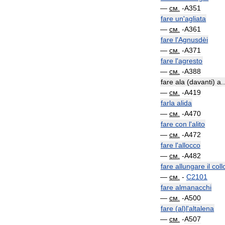
—
см
.
-
A351
fare
un
'
agliata
—
см
.
-
A361
fare
l
'
Agnusdèi
—
см
.
-
A371
fare
l
'
agresto
—
см
.
-
A388
fare
ala
(
davanti
)
a
..
—
см
.
-
A419
farla
alida
—
см
.
-
A470
fare
con
l
'
alito
—
см
.
-
A472
fare
l
'
allocco
—
см
.
-
A482
fare
allungare
il
coll
—
см
.
-
C2101
fare
almanacchi
—
см
.
-
A500
fare
(
al
)
l
'
altalena
—
см
.
-
A507