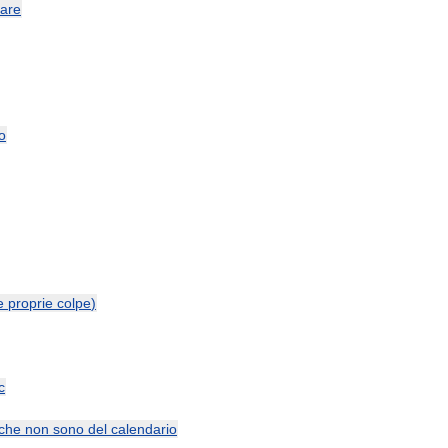
tare
o
e
proprie
colpe
)
c
che
non
sono
del
calendario