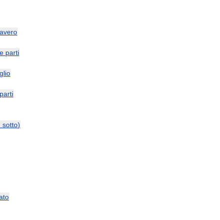
avero
le
parti
glio
parti
и
sotto
)
ato