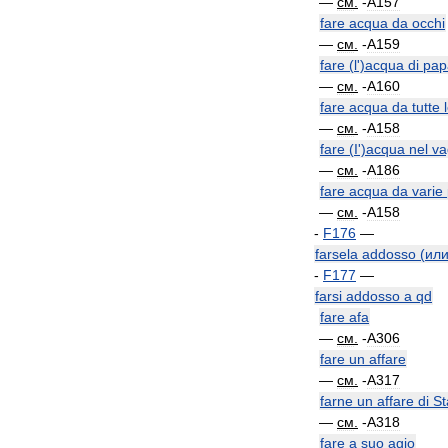
—
см
.
-
A157
fare
acqua
da
occhi
—
см
.
-
A159
fare
(
l
')
acqua
di
pap
—
см
.
-
A160
fare
acqua
da
tutte
—
см
.
-
A158
fare
(
I
')
acqua
nel
va
—
см
.
-
A186
fare
acqua
da
varie
—
см
.
-
A158
-
F176
—
farsela
addosso
(
ил
-
F177
—
farsi
addosso
a
qd
fare
afa
—
см
.
-
A306
fare
un
affare
—
см
.
-
A317
farne
un
affare
di
St
—
см
.
-
A318
fare
a
suo
agio