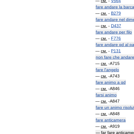
—
см
.
-
V564
fare
andare
la
barc
—
см
.
-
B279
fare
andare
nel
dime
—
см
.
-
D437
fare
andare
per
filo
—
см
.
-
F776
fare
andare
qd
al
pa
—
см
.
-
P131
non
fare
che
andar
—
см
.
-
A715
fare
l
'
angelo
—
см
.
-
A743
fare
animo
a
qd
—
см
.
-
A846
farsi
animo
—
см
.
-
A847
fare
un
animo
risolu
—
см
.
-
A848
fare
anticamera
—
см
.
-
A919
—
far
fare
anticame