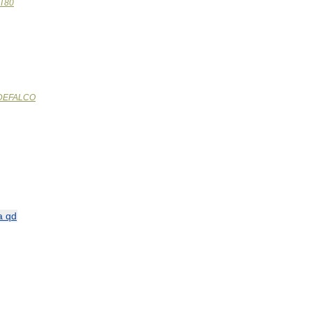
T80
DEFALCO
a
qd