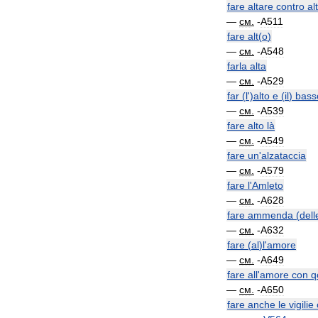
fare
altare
contro
al
—
см
.
-
A511
fare
alt
(
o
)
—
см
.
-
A548
farla
alta
—
см
.
-
A529
far
(
l
')
alto
e
(
il
)
bass
—
см
.
-
A539
fare
alto
là
—
см
.
-
A549
fare
un
'
alzataccia
—
см
.
-
A579
fare
l
'
Amleto
—
см
.
-
A628
fare
ammenda
(
dell
—
см
.
-
A632
fare
(
al
)
l
'
amore
—
см
.
-
A649
fare
all
'
amore
con
q
—
см
.
-
A650
fare
anche
le
vigilie