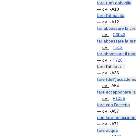
fare
(
un
)
abbaglio
—
см
.
-
A10
fare
l
'
abbaiata
—
см
.
-
A12
far
abbassare
la
cre
—
см
.
-
C3043
far
abbassare
la
tes
—
см
.
-
T512
far
abbassare
il
ton
—
см
.
-
T728
fare
l
'
abito
a
...
—
см
.
-
A36
fare
(
dell
')
accademi
—
см
.
-
A54
fare
accapponare
la
—
см
.
-
P1036
fare
con
l
'
accetta
—
см
.
-
A57
non
fare
un
acciden
—
см
.
-
A71
fare
acqua