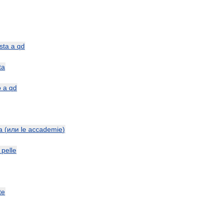
sta
a
qd
ta
o
a
qd
a
(
или
le
accademie
)
pelle
te