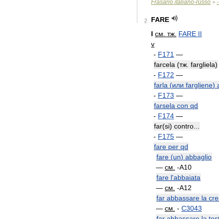
Frasario
italiano
-
russo
-
>
FARE
2
I
см
.
тж
.
FARE
II
v
-
F171
—
farcela
(
тж
.
fargliela
)
-
F172
—
farla
(
или
fargliene
)
-
F173
—
farsela
con
qd
-
F174
—
far
(
si
)
contro
...
-
F175
—
fare
per
qd
fare
(
un
)
abbaglio
—
см
.
-
A10
fare
l
'
abbaiata
—
см
.
-
A12
far
abbassare
la
cre
—
см
.
-
C3043
far
abbassare
la
tes