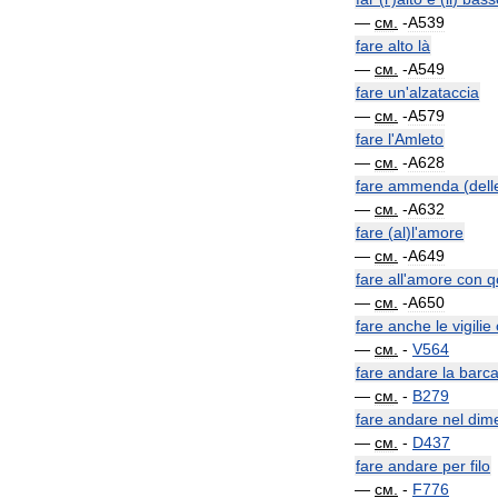
—
см
.
-
A539
fare
alto
là
—
см
.
-
A549
fare
un
'
alzataccia
—
см
.
-
A579
fare
l
'
Amleto
—
см
.
-
A628
fare
ammenda
(
dell
—
см
.
-
A632
fare
(
al
)
l
'
amore
—
см
.
-
A649
fare
all
'
amore
con
q
—
см
.
-
A650
fare
anche
le
vigilie
—
см
.
-
V564
fare
andare
la
barc
—
см
.
-
B279
fare
andare
nel
dime
—
см
.
-
D437
fare
andare
per
filo
—
см
.
-
F776