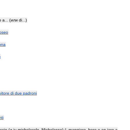
o
a
... (
или
di
...)
oseo
ona
o
vitore
di
due
padroni
ti
ccio
(
и
iu
michelacclo
,
Michelasso
) (
:
mangiare
,
bere
e
an
iare
a