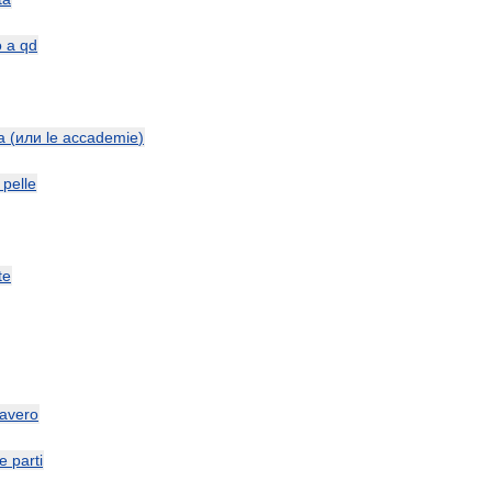
o
a
qd
a
(
или
le
accademie
)
pelle
te
avero
le
parti