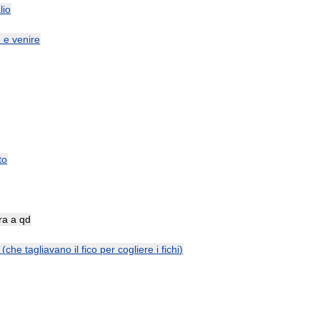
lio
e
e
venire
to
ra
a
qd
(
che
tagliavano
il
fico
per
cogliere
i
fichi
)