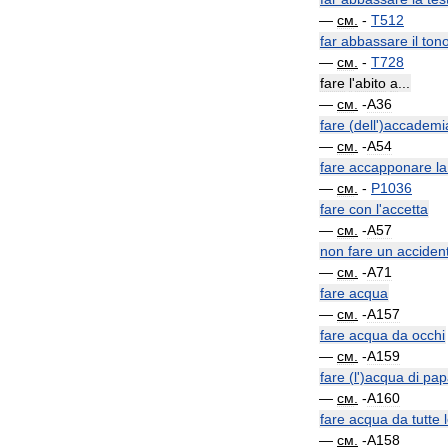
—
см
.
-
T512
far
abbassare
il
ton
—
см
.
-
T728
fare
l
'
abito
a
...
—
см
.
-
A36
fare
(
dell
')
accademi
—
см
.
-
A54
fare
accapponare
la
—
см
.
-
P1036
fare
con
l
'
accetta
—
см
.
-
A57
non
fare
un
acciden
—
см
.
-
A71
fare
acqua
—
см
.
-
A157
fare
acqua
da
occhi
—
см
.
-
A159
fare
(
l
')
acqua
di
pap
—
см
.
-
A160
fare
acqua
da
tutte
—
см
.
-
A158