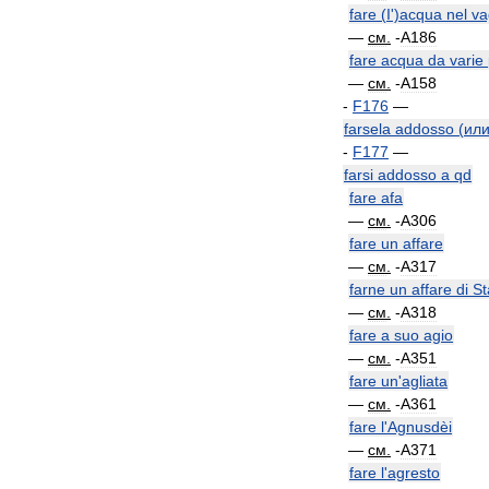
fare
(
I
')
acqua
nel
va
—
см
.
-
A186
fare
acqua
da
varie
—
см
.
-
A158
-
F176
—
farsela
addosso
(
ил
-
F177
—
farsi
addosso
a
qd
fare
afa
—
см
.
-
A306
fare
un
affare
—
см
.
-
A317
farne
un
affare
di
St
—
см
.
-
A318
fare
a
suo
agio
—
см
.
-
A351
fare
un
'
agliata
—
см
.
-
A361
fare
l
'
Agnusdèi
—
см
.
-
A371
fare
l
'
agresto