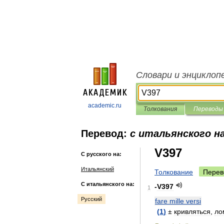
Словари и энциклоп
academic.ru
Толкования
Переводы
Перевод:
с итальянского на
V397
С русского на:
Итальянский
Толкование
Перев
С итальянского на:
-
V397
1
Русский
fare
mille
versi
(
1
)
±
кривляться
,
ло