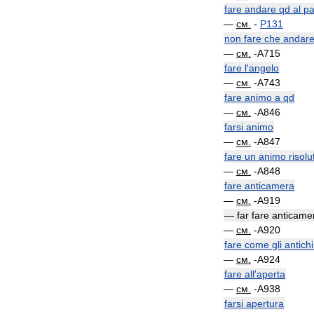
fare
andare
qd
al
pa
—
см
.
-
P131
non
fare
che
andar
—
см
.
-
A715
fare
l
'
angelo
—
см
.
-
A743
fare
animo
a
qd
—
см
.
-
A846
farsi
animo
—
см
.
-
A847
fare
un
animo
risolu
—
см
.
-
A848
fare
anticamera
—
см
.
-
A919
—
far
fare
anticame
—
см
.
-
A920
fare
come
gli
antichi
—
см
.
-
A924
fare
all
'
aperta
—
см
.
-
A938
farsi
apertura