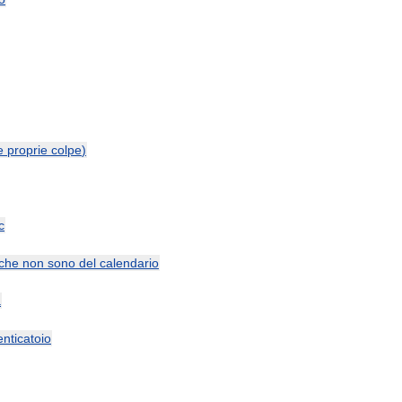
e
proprie
colpe
)
c
che
non
sono
del
calendario
a
nticatoio