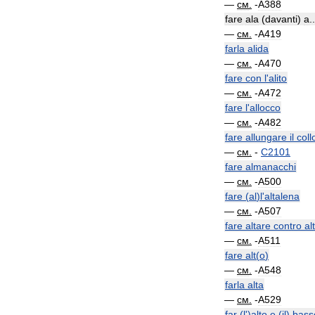
—
см
.
-
A388
fare
ala
(
davanti
)
a
..
—
см
.
-
A419
farla
alida
—
см
.
-
A470
fare
con
l
'
alito
—
см
.
-
A472
fare
l
'
allocco
—
см
.
-
A482
fare
allungare
il
coll
—
см
.
-
C2101
fare
almanacchi
—
см
.
-
A500
fare
(
al
)
l
'
altalena
—
см
.
-
A507
fare
altare
contro
al
—
см
.
-
A511
fare
alt
(
o
)
—
см
.
-
A548
farla
alta
—
см
.
-
A529
far
(
l
')
alto
e
(
il
)
bass