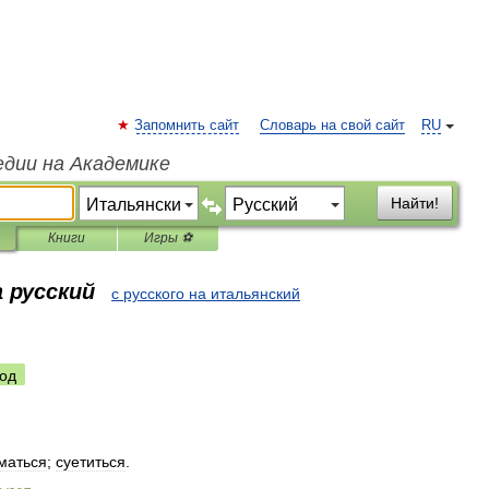
Запомнить сайт
Словарь на свой сайт
RU
едии на Академике
Найти!
Книги
Игры ⚽
 русский
с русского на итальянский
од
маться
;
суетиться
.