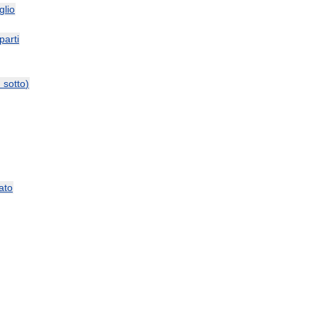
glio
parti
и
sotto
)
ato