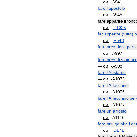
—
см
.
-
A941
fare
l
'
apostolo
—
см
.
-
A945
fare
apparire
il
fond
—
см
.
-
F1025
far
apparire
(
tutto
)
r
—
см
.
-
R543
fare
arco
della
pers
—
см
.
-
A997
fare
arco
di
stomac
—
см
.
-
A998
fare
l
'
Aristarco
—
см
.
-
A1075
fare
l
'
Arlecchino
—
см
.
-
A1076
fare
l
'
Arlecchino
ser
—
см
.
-
A1077
fare
un
arrosto
—
см
.
-
A1146
fare
arrugginire
i
den
—
см
.
-
D171
fare
l
'
arte
di
Michela