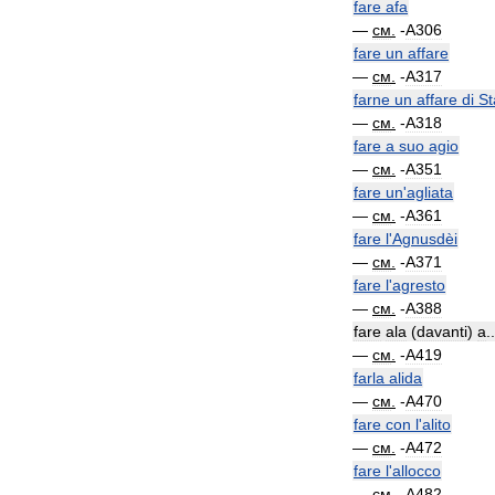
fare
afa
—
см
.
-
A306
fare
un
affare
—
см
.
-
A317
farne
un
affare
di
St
—
см
.
-
A318
fare
a
suo
agio
—
см
.
-
A351
fare
un
'
agliata
—
см
.
-
A361
fare
l
'
Agnusdèi
—
см
.
-
A371
fare
l
'
agresto
—
см
.
-
A388
fare
ala
(
davanti
)
a
..
—
см
.
-
A419
farla
alida
—
см
.
-
A470
fare
con
l
'
alito
—
см
.
-
A472
fare
l
'
allocco
—
см
.
-
A482