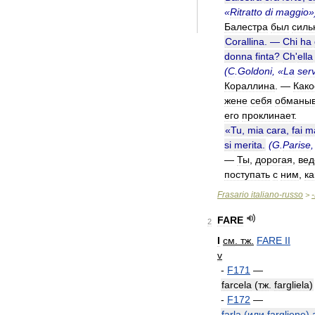
«
Ritratto
di
maggio
»
Балестра
был
сил
Corallina
. —
Chi
ha
donna
finta
?
Ch
'
ella
(
C
.
Goldoni
, «
La
ser
Кораллина
. —
Како
жене
себя
обманыв
его
проклинает
.
«
Tu
,
mia
cara
,
fai
m
si
merita
.
(
G
.
Parise
,
—
Ты
,
дорогая
,
ве
поступать
с
ним
,
ка
Frasario
italiano
-
russo
-
>
FARE
2
I
см
.
тж
.
FARE
II
v
-
F171
—
farcela
(
тж
.
fargliela
)
-
F172
—
farla
(
или
fargliene
)