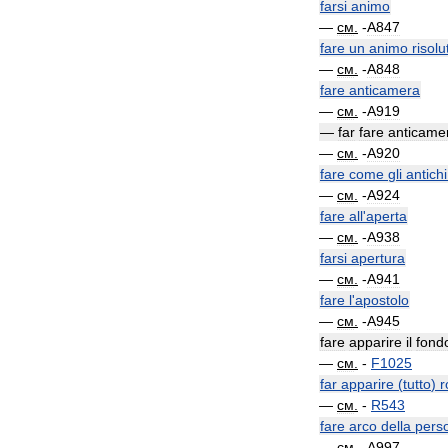
farsi
animo
—
см
.
-
A847
fare
un
animo
risolu
—
см
.
-
A848
fare
anticamera
—
см
.
-
A919
—
far
fare
anticame
—
см
.
-
A920
fare
come
gli
antichi
—
см
.
-
A924
fare
all
'
aperta
—
см
.
-
A938
farsi
apertura
—
см
.
-
A941
fare
l
'
apostolo
—
см
.
-
A945
fare
apparire
il
fond
—
см
.
-
F1025
far
apparire
(
tutto
)
r
—
см
.
-
R543
fare
arco
della
pers
—
см
.
-
A997