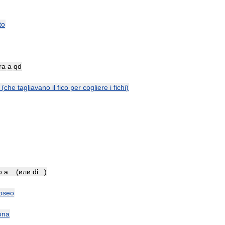
to
ra
a
qd
(
che
tagliavano
il
fico
per
cogliere
i
fichi
)
o
a
... (
или
di
...)
oseo
ona