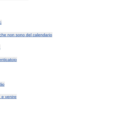
c
che
non
sono
del
calendario
a
nticatoio
lio
e
e
venire