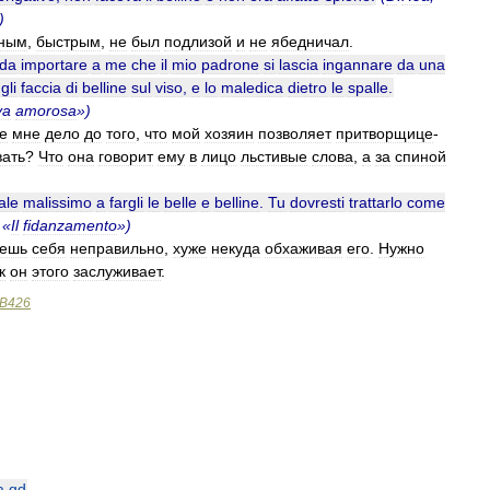
)
ьным
,
быстрым
,
не
был
подлизой
и
не
ябедничал
.
da
importare
a
me
che
il
mio
padrone
si
lascia
ingannare
da
una
gli
faccia
di
belline
sul
viso
,
e
lo
maledica
dietro
le
spalle
.
va
amorosa
»)
е
мне
дело
до
того
,
что
мой
хозяин
позволяет
притворщице
-
ать
?
Что
она
говорит
ему
в
лицо
льстивые
слова
,
а
за
спиной
ale
malissimo
a
fargli
le
belle
e
belline
.
Tu
dovresti
trattarlo
come
 «
Il
fidanzamento
»)
дешь
себя
неправильно
,
хуже
некуда
обхаживая
его
.
Нужно
к
он
этого
заслуживает
.
B426
a
qd