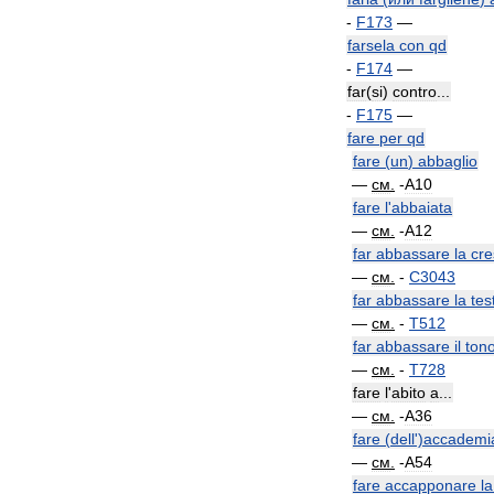
-
F173
—
farsela
con
qd
-
F174
—
far
(
si
)
contro
...
-
F175
—
fare
per
qd
fare
(
un
)
abbaglio
—
см
.
-
A10
fare
l
'
abbaiata
—
см
.
-
A12
far
abbassare
la
cre
—
см
.
-
C3043
far
abbassare
la
tes
—
см
.
-
T512
far
abbassare
il
ton
—
см
.
-
T728
fare
l
'
abito
a
...
—
см
.
-
A36
fare
(
dell
')
accademi
—
см
.
-
A54
fare
accapponare
la