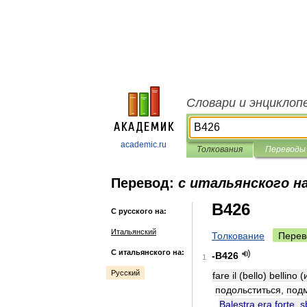
Словари и энциклоп
academic.ru
Толкования
Переводы
Перевод:
с итальянского на
B426
С русского на:
Итальянский
Толкование
Перев
С итальянского на:
-
B426
1
Русский
fare
il
(
bello
)
bellino
(
подольститься
,
под
Balestra
era
forte
,
s