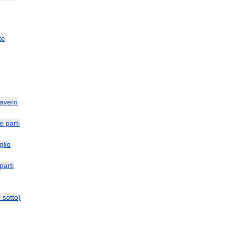
te
avero
le
parti
glio
parti
и
sotto
)