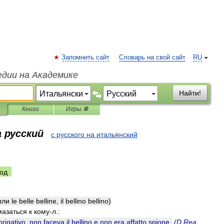
Запомнить сайт
Словарь на свой сайт
RU
едии на Академике
Найти!
Книги
Игры ⚽
 русский
с русского на итальянский
од
или
le
belle
belline
,
il
bellino
bellino
)
мазаться
к
кому
-
л
.
:
brigativo
,
non
faceva
il
bellino
e
non
era
affatto
spione
.
(
D
.
Rea
,