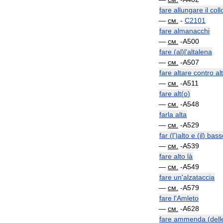
fare
allungare
il
coll
—
см
.
-
C2101
fare
almanacchi
—
см
.
-
A500
fare
(
al
)
l
'
altalena
—
см
.
-
A507
fare
altare
contro
al
—
см
.
-
A511
fare
alt
(
o
)
—
см
.
-
A548
farla
alta
—
см
.
-
A529
far
(
l
')
alto
e
(
il
)
bass
—
см
.
-
A539
fare
alto
là
—
см
.
-
A549
fare
un
'
alzataccia
—
см
.
-
A579
fare
l
'
Amleto
—
см
.
-
A628
fare
ammenda
(
dell