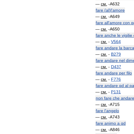
—
см
.
-
A632
fare
(
al
)
l
'
amore
—
см
.
-
A649
fare
all
'
amore
con
q
—
см
.
-
A650
fare
anche
le
vigilie
—
см
.
-
V564
fare
andare
la
barc
—
см
.
-
B279
fare
andare
nel
dime
—
см
.
-
D437
fare
andare
per
filo
—
см
.
-
F776
fare
andare
qd
al
pa
—
см
.
-
P131
non
fare
che
andar
—
см
.
-
A715
fare
l
'
angelo
—
см
.
-
A743
fare
animo
a
qd
—
см
.
-
A846