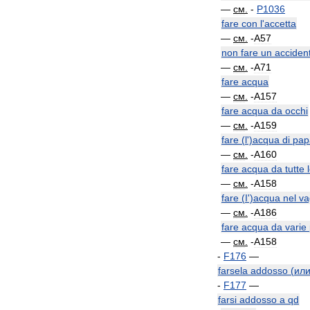
—
см
.
-
P1036
fare
con
l
'
accetta
—
см
.
-
A57
non
fare
un
acciden
—
см
.
-
A71
fare
acqua
—
см
.
-
A157
fare
acqua
da
occhi
—
см
.
-
A159
fare
(
l
')
acqua
di
pap
—
см
.
-
A160
fare
acqua
da
tutte
—
см
.
-
A158
fare
(
I
')
acqua
nel
va
—
см
.
-
A186
fare
acqua
da
varie
—
см
.
-
A158
-
F176
—
farsela
addosso
(
ил
-
F177
—
farsi
addosso
a
qd