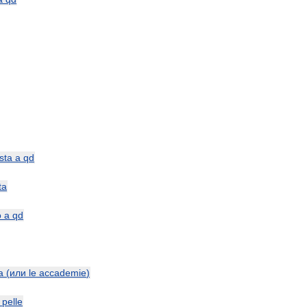
sta
a
qd
ta
o
a
qd
a
(
или
le
accademie
)
pelle