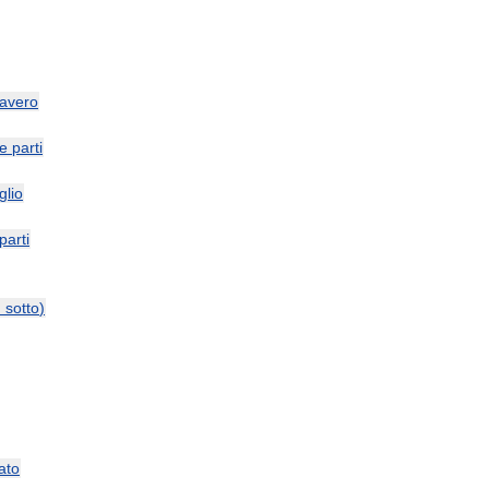
avero
le
parti
glio
parti
и
sotto
)
ato