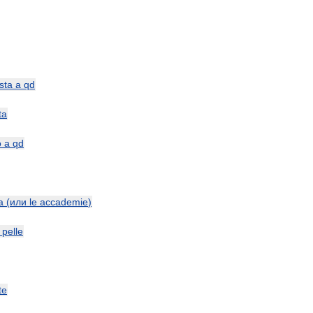
sta
a
qd
ta
o
a
qd
a
(
или
le
accademie
)
pelle
te