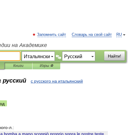
Запомнить сайт
Словарь на свой сайт
RU
едии на Академике
Найти!
Книги
Игры ⚽
 русский
с русского на итальянский
од
кого
-
л
.
:
na
bomba
a
mano
scoppiò
proprio
sopra
le
nostre
teste
...