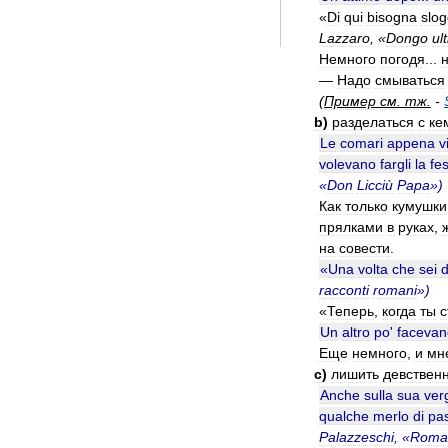
«
Di
qui
bisogna
slog
Lazzaro
, «
Dongo
ul
Немного
погодя
...
—
Надо
смываться
(
Пример
см
.
тж
.
-
b
)
разделаться
с
ке
Le
comari
appena
v
volevano
fargli
la
fe
«
Don
Licciù
Papa
»)
Как
только
кумушки
прялками
в
руках
,
на
совести
.
«
Una
volta
che
sei
d
racconti
romani
»)
«
Теперь
,
когда
ты
с
Un
altro
po
'
facevan
Еще
немного
,
и
мн
c
)
лишить
девственн
Anche
sulla
sua
verg
qualche
merlo
di
pa
Palazzeschi
, «
Roma