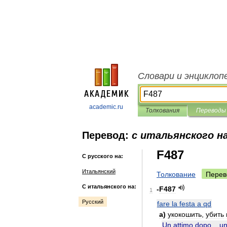
Словари и энциклоп
academic.ru
Толкования
Переводы
Перевод:
с итальянского на
F487
С русского на:
Итальянский
Толкование
Перев
С итальянского на:
-
F487
1
Русский
fare
la
festa
a
qd
a
)
укокошить
,
убить
Un
attimo
dopo
...
u