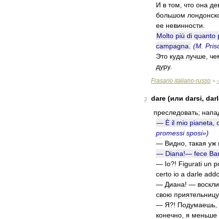
И
в
том
,
что
она
де
большом
лондонск
ее
невинности
.
Molto
più
di
quanto
campagna
.
(
M
.
Pris
Это
куда
лучше
,
че
дуру
.
Frasario
italiano
-
russo
-
>
dare
(
или
darsi
,
dar
2
преследовать
;
напа
—
È
il
mio
pianeta
,
promessi
sposi
»)
—
Видно
,
такая
уж
—
Diana
!—
fece
Ba
—
Io
?!
Figurati
un
p
certo
io
a
darle
add
—
Диана
! —
воскли
свою
приятельницу
—
Я
?!
Подумаешь
,
конечно
,
я
меньше