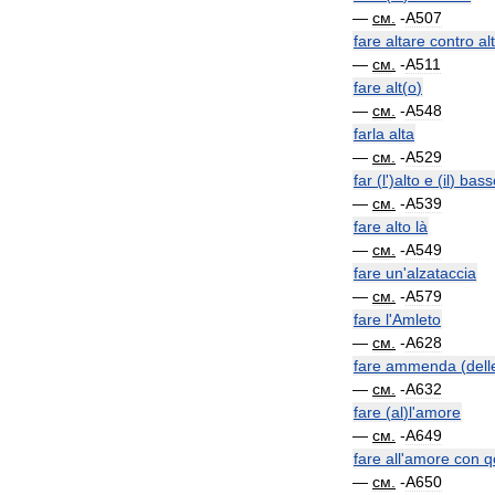
—
см
.
-
A507
fare
altare
contro
al
—
см
.
-
A511
fare
alt
(
o
)
—
см
.
-
A548
farla
alta
—
см
.
-
A529
far
(
l
')
alto
e
(
il
)
bass
—
см
.
-
A539
fare
alto
là
—
см
.
-
A549
fare
un
'
alzataccia
—
см
.
-
A579
fare
l
'
Amleto
—
см
.
-
A628
fare
ammenda
(
dell
—
см
.
-
A632
fare
(
al
)
l
'
amore
—
см
.
-
A649
fare
all
'
amore
con
q
—
см
.
-
A650