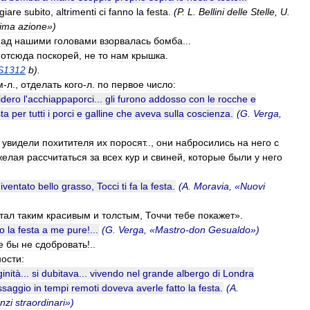
giare
subito
,
altrimenti
ci
fanno
la
festa
.
(
P
.
L
.
Bellini
delle
Stelle
,
U
.
tima
azione
»)
над
нашими
головами
взорвалась
бомба
...
отсюда
поскорей
,
не
то
нам
крышка
.
S1312
b
).
м
-
л
.,
отделать
кого
-
л
.
по
первое
число:
idero
l
'
acchiappaporci
...
gli
furono
addosso
con
le
rocche
e
sta
per
tutti
i
porci
e
galline
che
aveva
sulla
coscienza
.
(
G
.
Verga
,
увидели
похитителя
их
поросят
..,
они
набросились
на
него
с
желая
рассчитаться
за
всех
кур
и
свиней
,
которые
были
у
него
iventato
bello
grasso
,
Tocci
ti
fa
la
festa
.
(
A
.
Moravia
, «
Nuovi
тал
таким
красивым
и
толстым
,
Точчи
тебе
покажет
».
o
la
festa
a
me
pure
!...
(
G
.
Verga
, «
Mastro
-
don
Gesualdo
»)
е
бы
не
сдобровать
!..
ости:
inità
...
si
dubitava
...
vivendo
nel
grande
albergo
di
Londra
ssaggio
in
tempi
remoti
doveva
averle
fatto
la
festa
.
(
A
.
nzi
straordinari
»)