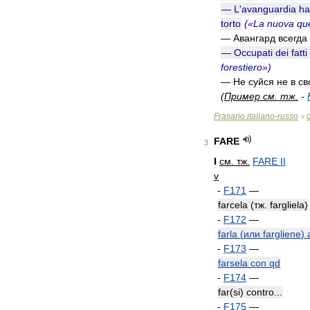
—
L
'
avanguardia
ha
torto
(«
La
nuova
qu
—
Авангард
всегда
—
Occupati
dei
fatti
forestiero
»)
—
Не
суйся
не
в
св
(
Пример
см
.
тж
.
-
Frasario
italiano
-
russo
>
FARE
3
I
см
.
тж
.
FARE
II
v
-
F171
—
farcela
(
тж
.
fargliela
)
-
F172
—
farla
(
или
fargliene
)
-
F173
—
farsela
con
qd
-
F174
—
far
(
si
)
contro
...
-
F175
—