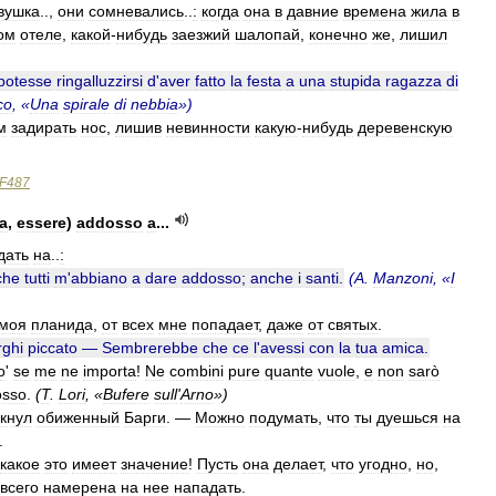
вушка
..,
они
сомневались
..
:
когда
она
в
давние
времена
жила
в
ом
отеле
,
какой
-
нибудь
заезжий
шалопай
,
конечно
же
,
лишил
potesse
ringalluzzirsi
d
'
aver
fatto
la
festa
a
una
stupida
ragazza
di
co
, «
Una
spirale
di
nebbia
»)
м
задирать
нос
,
лишив
невинности
какую
-
нибудь
деревенскую
F487
la
,
essere
)
addosso
a
...
дать
на
..
:
che
tutti
m
'
abbiano
a
dare
addosso
;
anche
i
santi
.
(
A
.
Manzoni
, «
I
моя
планида
,
от
всех
мне
попадает
,
даже
от
святых
.
rghi
piccato
—
Sembrerebbe
che
ce
l
'
avessi
con
la
tua
amica
.
o
'
se
me
ne
importa
!
Ne
combini
pure
quante
vuole
,
e
non
sarò
osso
.
(
T
.
Lori
, «
Bufere
sull
'
Arno
»)
кнул
обиженный
Барги
. —
Можно
подумать
,
что
ты
дуешься
на
.
какое
это
имеет
значение
!
Пусть
она
делает
,
что
угодно
,
но
,
всего
намерена
на
нее
нападать
.