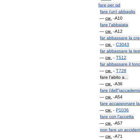
fare
per
qd
fare
(
un
)
abbaglio
—
см
.
-
A10
fare
l
'
abbaiata
—
см
.
-
A12
far
abbassare
la
cre
—
см
.
-
C3043
far
abbassare
la
tes
—
см
.
-
T512
far
abbassare
il
ton
—
см
.
-
T728
fare
l
'
abito
a
...
—
см
.
-
A36
fare
(
dell
')
accademi
—
см
.
-
A54
fare
accapponare
la
—
см
.
-
P1036
fare
con
l
'
accetta
—
см
.
-
A57
non
fare
un
acciden
—
см
.
-
A71