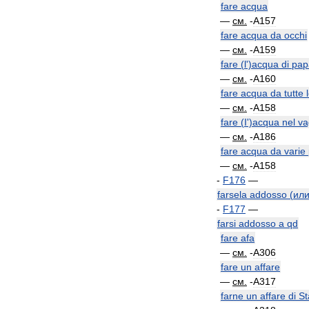
fare
acqua
—
см
.
-
A157
fare
acqua
da
occhi
—
см
.
-
A159
fare
(
l
')
acqua
di
pap
—
см
.
-
A160
fare
acqua
da
tutte
—
см
.
-
A158
fare
(
I
')
acqua
nel
va
—
см
.
-
A186
fare
acqua
da
varie
—
см
.
-
A158
-
F176
—
farsela
addosso
(
ил
-
F177
—
farsi
addosso
a
qd
fare
afa
—
см
.
-
A306
fare
un
affare
—
см
.
-
A317
farne
un
affare
di
St