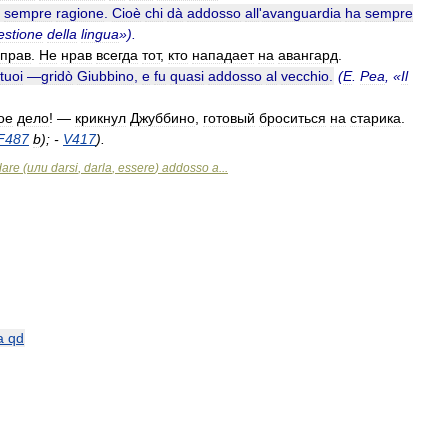
sempre
ragione
.
Cioè
chi
dà
addosso
all
'
avanguardia
ha
sempre
estione
della
lingua
»).
прав
.
Не
нрав
всегда
тот
,
кто
нападает
на
авангард
.
tuoi
—
gridò
Giubbino
,
e
fu
quasi
addosso
al
vecchio
.
(
E
.
Pea
, «
Il
ое
дело
! —
крикнул
Джуббино
,
готовый
броситься
на
старика
.
F487
b
); -
V417
).
dare
(
или
darsi
,
darla
,
essere
)
addosso
a
...
a
qd