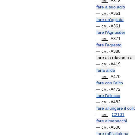
—
см
.
-
A318
fare
a
suo
agio
—
см
.
-
A351
fare
un
'
agliata
—
см
.
-
A361
fare
l
'
Agnusdèi
—
см
.
-
A371
fare
l
'
agresto
—
см
.
-
A388
fare
ala
(
davanti
)
a
..
—
см
.
-
A419
farla
alida
—
см
.
-
A470
fare
con
l
'
alito
—
см
.
-
A472
fare
l
'
allocco
—
см
.
-
A482
fare
allungare
il
coll
—
см
.
-
C2101
fare
almanacchi
—
см
.
-
A500
fare
(
al
)
l
'
altalena