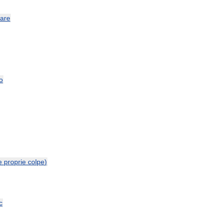
tare
o
e
proprie
colpe
)
c