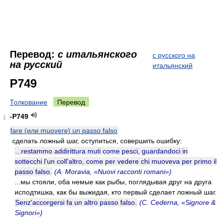
Перевод:
с итальянского
с русского на
на русский
итальянский
P749
Толкование
Перевод
-P749
1
fare (или muovere) un passo falso
сделать ложный шаг, оступиться, совершить ошибку:
...restammo addirittura muti come pesci, guardandoci in
sottecchi l'un coll'altro, come per vedere chi muoveva per primo il
passo falso.
(A. Moravia, «Nuovi racconti romani»)
...мы стояли, оба немые как рыбы, поглядывая друг на друга
исподтишка, как бы выжидая, кто первый сделает ложный шаг.
Senz'accorgersi fa un altro passo falso.
(C. Cederna, «Signore &
Signori»)