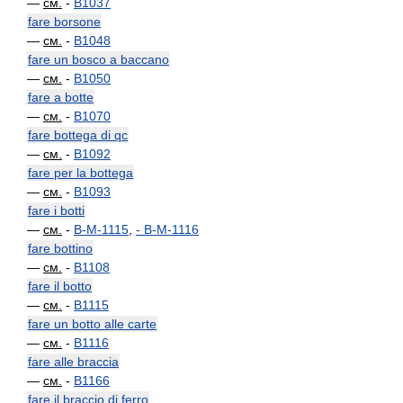
—
см.
-
B1037
fare borsone
—
см.
-
B1048
fare un bosco a baccano
—
см.
-
B1050
fare a botte
—
см.
-
B1070
fare bottega di qc
—
см.
-
B1092
fare per la bottega
—
см.
-
B1093
fare i botti
—
см.
-
B-M-1115
,
-
B-M-1116
fare bottino
—
см.
-
B1108
fare il botto
—
см.
-
B1115
fare un botto alle carte
—
см.
-
B1116
fare alle braccia
—
см.
-
B1166
fare il braccio di ferro