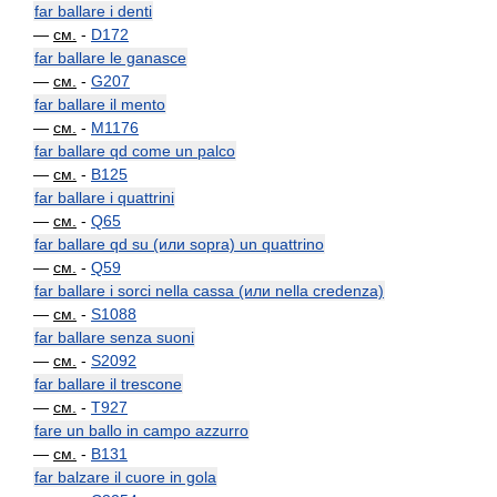
far ballare i denti
—
см.
-
D172
far ballare le ganasce
—
см.
-
G207
far ballare il mento
—
см.
-
M1176
far ballare qd come un palco
—
см.
-
B125
far ballare i quattrini
—
см.
-
Q65
far ballare qd su (или sopra) un quattrino
—
см.
-
Q59
far ballare i sorci nella cassa (или nella credenza)
—
см.
-
S1088
far ballare senza suoni
—
см.
-
S2092
far ballare il trescone
—
см.
-
T927
fare un ballo in campo azzurro
—
см.
-
B131
far balzare il cuore in gola