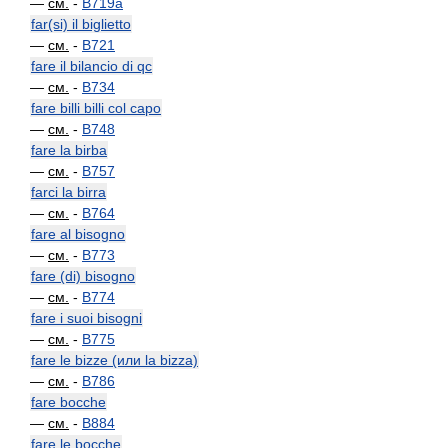
—
см.
-
B719a
far(si) il biglietto
—
см.
-
B721
fare il bilancio di qc
—
см.
-
B734
fare billi billi col capo
—
см.
-
B748
fare la birba
—
см.
-
B757
farci la birra
—
см.
-
B764
fare al bisogno
—
см.
-
B773
fare (di) bisogno
—
см.
-
B774
fare i suoi bisogni
—
см.
-
B775
fare le bizze (или la bizza)
—
см.
-
B786
fare bocche
—
см.
-
B884
fare le bocche