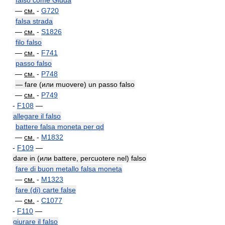
falso come Giuda
—
см.
-
G720
falsa strada
—
см.
-
S1826
filo falso
—
см.
-
F741
passo falso
—
см.
-
P748
— fare (или muovere) un passo falso
—
см.
-
P749
-
F108
—
allegare il falso
battere falsa moneta per qd
—
см.
-
M1832
-
F109
—
dare in (или battere, percuotere nel) falso
fare di buon metallo falsa moneta
—
см.
-
M1323
fare (di) carte false
—
см.
-
C1077
-
F110
—
giurare il falso