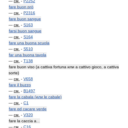
—
см.
-
P2252
fare buon prò
—
см.
-
P2316
fare buon sangue
—
см.
-
S163
farsi buon sangue
—
см.
-
S164
fare una buona scuola
—
см.
-
S510
far una buona tavola
—
см.
-
T138
fare buon viso (a cattiva fortuna или a cattivo gioco, a cattiva
sorte)
—
см.
-
V658
fare il buzzo
—
см.
-
B1497
fare la cabala (или le cabale)
—
см.
-
C1
fare qd cacare verde
—
см.
-
V320
fare la caccia a...
—
см.
-
C16