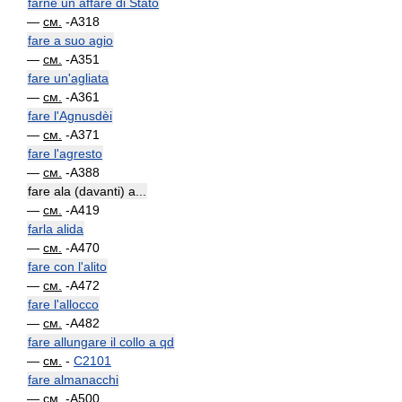
farne un affare di Stato
—
см.
-A318
fare a suo agio
—
см.
-A351
fare un'agliata
—
см.
-A361
fare l'Agnusdèi
—
см.
-A371
fare l'agresto
—
см.
-A388
fare ala (davanti) a...
—
см.
-A419
farla alida
—
см.
-A470
fare con l'alito
—
см.
-A472
fare l'allocco
—
см.
-A482
fare allungare il collo a qd
—
см.
-
C2101
fare almanacchi
—
см.
-A500