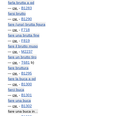
farla brutta a qd
—
см.
-
B1283
farsi brutto
—
см.
-
B1290
fare (una) brutta figura
—
см.
-
F718
fare una brutta fine
—
см.
-
F819
fare il brutto muso
—
см.
-
M2237
fare un brutto tiro
—
см.
-
T681
b)
fare bruttura
—
см.
-
B1295
fare la buca a qd
—
см.
-
B1300
farci buca
—
см.
-
B1301
fare una buca
—
см.
-
B1302
fare una buca in...