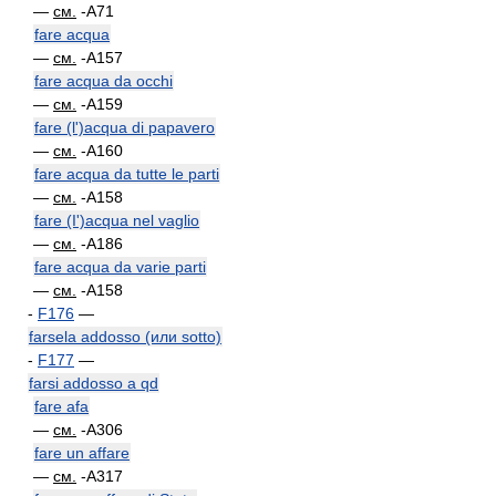
—
см.
-A71
fare acqua
—
см.
-A157
fare acqua da occhi
—
см.
-A159
fare (l')acqua di papavero
—
см.
-A160
fare acqua da tutte le parti
—
см.
-A158
fare (I')acqua nel vaglio
—
см.
-A186
fare acqua da varie parti
—
см.
-A158
-
F176
—
farsela addosso (или sotto)
-
F177
—
farsi addosso a qd
fare afa
—
см.
-A306
fare un affare
—
см.
-A317