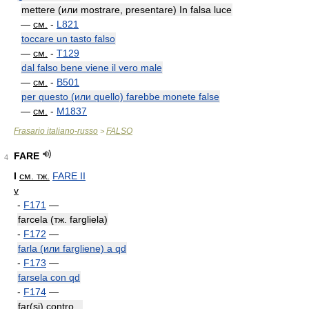
mettere (или mostrare, presentare) In falsa luce
—
см.
-
L821
toccare un tasto falso
—
см.
-
T129
dal falso bene viene il vero male
—
см.
-
B501
per questo (или quello) farebbe monete false
—
см.
-
M1837
Frasario italiano-russo
FALSO
>
FARE
4
I
см. тж.
FARE II
v
-
F171
—
farcela (тж. fargliela)
-
F172
—
farla (или fargliene) a qd
-
F173
—
farsela con qd
-
F174
—
far(si) contro...