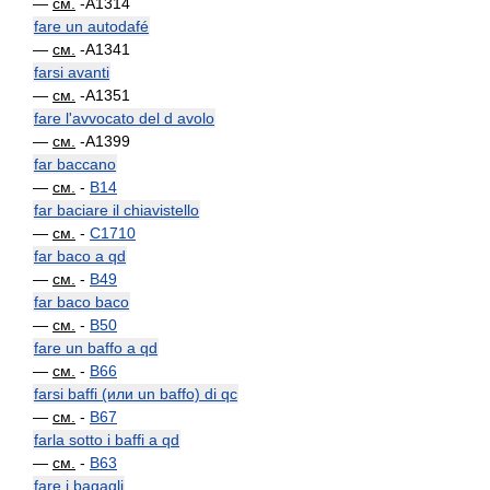
—
см.
-A1314
fare un autodafé
—
см.
-A1341
farsi avanti
—
см.
-A1351
fare l'avvocato del d avolo
—
см.
-A1399
far baccano
—
см.
-
B14
far baciare il chiavistello
—
см.
-
C1710
far baco a qd
—
см.
-
B49
far baco baco
—
см.
-
B50
fare un baffo a qd
—
см.
-
B66
farsi baffi (или un baffo) di qc
—
см.
-
B67
farla sotto i baffi a qd
—
см.
-
B63
fare i bagagli