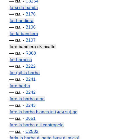
—
см.
-
C3254
farsi da banda
—
см.
-
B176
far bandiera
—
см.
-
B196
far la bandiera
—
см.
-
B197
fare bandiera d< ricatto
—
см.
-
R308
far baracca
—
см.
-
B222
far (si) la barba
—
см.
-
B241
fare barba
—
см.
-
B242
fare la barba a qd
—
см.
-
B243
fare la barba bianca in (или su) qc
—
см.
-
B651
fare la barba e il contropelo
—
см.
-
C2582
farla in barba di gatto (или di micio)