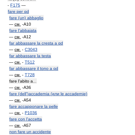
-
F175
—
fare per qd
fare (un) abbaglio
—
см.
-A10
fare l'abbaiata
—
см.
-A12
far abbassare la cresta a qd
—
см.
-
C3043
far abbassare la testa
—
см.
-
T512
far abbassare il tono a qd
—
см.
-
T728
fare l'abito a...
—
см.
-A36
fare (dell')accademia (или le accademie)
—
см.
-A54
fare accapponare la pelle
—
см.
-
P1036
fare con l'accetta
—
см.
-A57
non fare un accidente