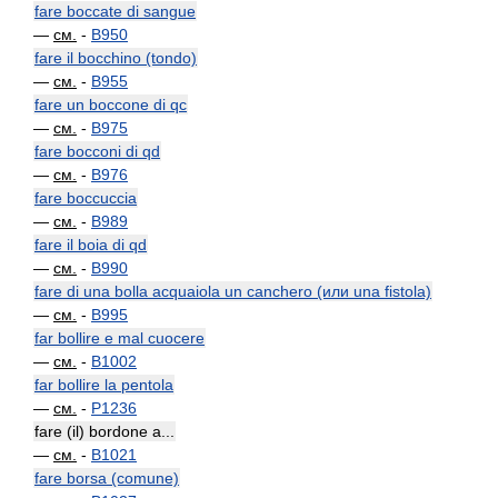
fare boccate di sangue
—
см.
-
B950
fare il bocchino (tondo)
—
см.
-
B955
fare un boccone di qc
—
см.
-
B975
fare bocconi di qd
—
см.
-
B976
fare boccuccia
—
см.
-
B989
fare il boia di qd
—
см.
-
B990
fare di una bolla acquaiola un canchero (или una fistola)
—
см.
-
B995
far bollire e mal cuocere
—
см.
-
B1002
far bollire la pentola
—
см.
-
P1236
fare (il) bordone a...
—
см.
-
B1021
fare borsa (comune)