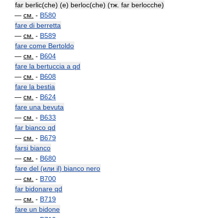
far berlic(che) (e) berloc(che) (тж. far berlocche)
—
см.
-
B580
fare di berretta
—
см.
-
B589
fare come Bertoldo
—
см.
-
B604
fare la bertuccia a qd
—
см.
-
B608
fare la bestia
—
см.
-
B624
fare una bevuta
—
см.
-
B633
far bianco qd
—
см.
-
B679
farsi bianco
—
см.
-
B680
fare del (или il) bianco nero
—
см.
-
B700
far bidonare qd
—
см.
-
B719
fare un bidone