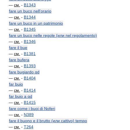
—
см.
-
B1343
fare un buco nell'orario
—
см.
-
B1344
fare un buco in un patrimonio
—
см.
-
B1345
fare un buco nelle regole (или nel regolamento)
—
см.
-
B1346
fare il bue
—
см.
-
B1381
fare bufera
—
см.
-
B1393
fare bugiardo qd
—
см.
-
B1404
far buio
—
см.
-
B1414
far buio a qd
—
см.
-
B1415
fare come i buoi di Noferi
—
см.
-
N389
fare il buono e il brutto (или cattivo) tempo
—
см.
-
T264