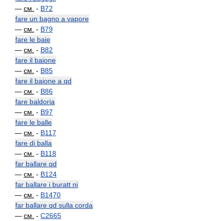
—
см.
-
B72
fare un bagno a vapore
—
см.
-
B79
fare le baie
—
см.
-
B82
fare il baione
—
см.
-
B85
fare il baione a qd
—
см.
-
B86
fare baldoria
—
см.
-
B97
fare le balle
—
см.
-
B117
fare di balla
—
см.
-
B118
far ballare qd
—
см.
-
B124
far ballare i buratt ni
—
см.
-
B1470
far ballare qd sulla corda
—
см.
-
C2665