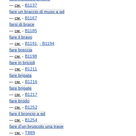
—
см.
-
B1137
fare un braccio di muso a qd
—
см.
-
B1167
farsi di brace
—
см.
-
B1185
fare il bravo
—
см.
-
B1191
,
-
B1194
fare breccia
—
см.
-
B1198
fare in bricioli
—
см.
-
B1211
fare brigata
—
см.
-
B1216
fare brigate
—
см.
-
B1217
fare brodo
—
см.
-
B1252
fare il broncio a qd
—
см.
-
B1254
fare d'un bruscolo una trave
—
см.
-
T889