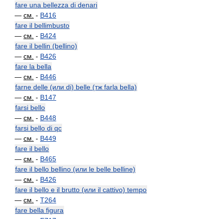
fare una bellezza di denari
—
см.
-
B416
fare il bellimbusto
—
см.
-
B424
fare il bellin (bellino)
—
см.
-
B426
fare la bella
—
см.
-
B446
farne delle (или di) belle (тж farla bella)
—
см.
-
B147
farsi bello
—
см.
-
B448
farsi bello di qc
—
см.
-
B449
fare il bello
—
см.
-
B465
fare il bello bellino (или le belle belline)
—
см.
-
B426
fare il bello e il brutto (или il cattivo) tempo
—
см.
-
T264
fare bella figura