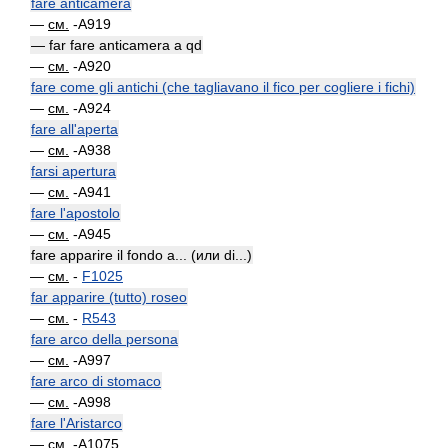
fare anticamera
—
см.
-A919
— far fare anticamera a qd
—
см.
-A920
fare come gli antichi (che tagliavano il fico per cogliere i fichi)
—
см.
-A924
fare all'aperta
—
см.
-A938
farsi apertura
—
см.
-A941
fare l'apostolo
—
см.
-A945
fare apparire il fondo a... (или di...)
—
см.
-
F1025
far apparire (tutto) roseo
—
см.
-
R543
fare arco della persona
—
см.
-A997
fare arco di stomaco
—
см.
-A998
fare l'Aristarco
—
см.
-A1075