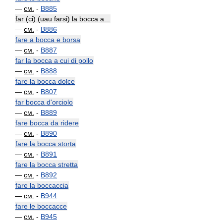
—
см.
-
B885
far (ci) (uau farsi) la bocca a...
—
см.
-
B886
fare a bocca e borsa
—
см.
-
B887
far la bocca a cui di pollo
—
см.
-
B888
fare la bocca dolce
—
см.
-
B807
far bocca d'orciolo
—
см.
-
B889
fare bocca da ridere
—
см.
-
B890
fare la bocca storta
—
см.
-
B891
fare la bocca stretta
—
см.
-
B892
fare la boccaccia
—
см.
-
B944
fare le boccacce
—
см.
-
B945