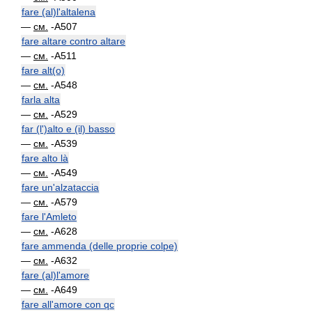
fare (al)l'altalena
—
см.
-A507
fare altare contro altare
—
см.
-A511
fare alt(o)
—
см.
-A548
farla alta
—
см.
-A529
far (l')alto e (il) basso
—
см.
-A539
fare alto là
—
см.
-A549
fare un'alzataccia
—
см.
-A579
fare l'Amleto
—
см.
-A628
fare ammenda (delle proprie colpe)
—
см.
-A632
fare (al)l'amore
—
см.
-A649
fare all'amore con qc