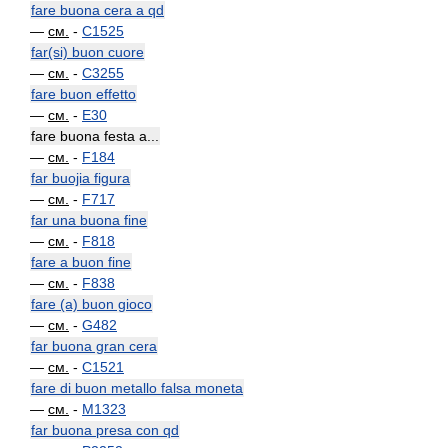
fare buona cera a qd
—
см.
-
C1525
far(si) buon cuore
—
см.
-
C3255
fare buon effetto
—
см.
-
E30
fare buona festa a...
—
см.
-
F184
far buojia figura
—
см.
-
F717
far una buona fine
—
см.
-
F818
fare a buon fine
—
см.
-
F838
fare (a) buon gioco
—
см.
-
G482
far buona gran cera
—
см.
-
C1521
fare di buon metallo falsa moneta
—
см.
-
M1323
far buona presa con qd