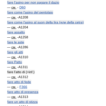
fare l'asino per non pagare il dazio
—
см.
-
D60
fare come l'asino del pentolaio
—
см.
-A1208
fare come l'asino al suon della lira (или della cetra)
—
см.
-A1204
fare assalto
—
см.
-A1258
fare le aste
—
см.
-A1286
fare gli atti
—
см.
-A1310
fare Patto
—
см.
-A1311
fare l'atto di (+inf.)
—
см.
-A1312
fare atto di fede
—
см.
-
F366
fare atto di presenza
—
см.
-A1313
fare un atto di stizza