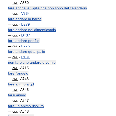
—
см.
-A650
fare anche le vigilie che non sono del calendario
—
см.
-
V564
fare andare la barca
—
см.
-
B279
fare andare nel dimenticatoio
—
см.
-
D437
fare andare per filo
—
см.
-
F776
fare andare qd al palio
—
см.
-
P131
non fare che andare e venire
—
см.
-A715
fare l'angelo
—
см.
-A743
fare animo a qd
—
см.
-A846
farsi animo
—
см.
-A847
fare un animo risoluto
—
см.
-A848