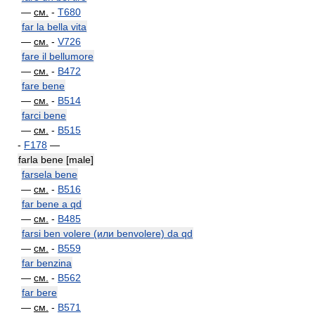
—
см.
-
T680
far la bella vita
—
см.
-
V726
fare il bellumore
—
см.
-
B472
fare bene
—
см.
-
B514
farci bene
—
см.
-
B515
-
F178
—
farla bene [male]
farsela bene
—
см.
-
B516
far bene a qd
—
см.
-
B485
farsi ben volere (или benvolere) da qd
—
см.
-
B559
far benzina
—
см.
-
B562
far bere
—
см.
-
B571