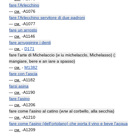
fare l'Arlecchino
—
см.
-A1076
fare l'Arlecchino servitore di due padroni
—
см.
-A1077
fare un arrosto
—
см.
-A1146
fare arrugginire i denti
—
см.
-
D171
fare l'arte di Michelaccio (и iu michelacclo, Michelasso) (:
mangiare, bere e an iare a spasso)
—
см.
-
M1382
fare con l'ascia
—
см.
-A1182
farsi asina
—
см.
-A1190
fare l'asino
—
см.
-A1206
fare come l'asino al catino (или al corbello, alla secchia)
—
см.
-A1210
fare come l'asino (dell'ortolano) che porta il vino e beve l'acqua
—
см.
-A1209