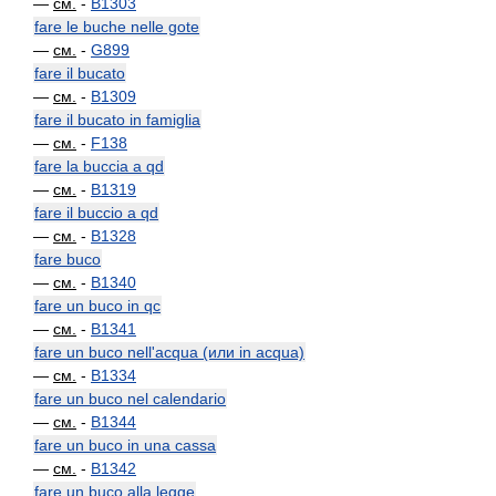
—
см.
-
B1303
fare le buche nelle gote
—
см.
-
G899
fare il bucato
—
см.
-
B1309
fare il bucato in famiglia
—
см.
-
F138
fare la buccia a qd
—
см.
-
B1319
fare il buccio a qd
—
см.
-
B1328
fare buco
—
см.
-
B1340
fare un buco in qc
—
см.
-
B1341
fare un buco nell'acqua (или in acqua)
—
см.
-
B1334
fare un buco nel calendario
—
см.
-
B1344
fare un buco in una cassa
—
см.
-
B1342
fare un buco alla legge