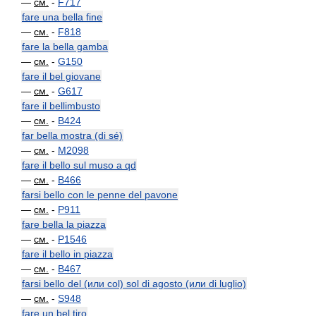
—
см.
-
F717
fare una bella fine
—
см.
-
F818
fare la bella gamba
—
см.
-
G150
fare il bel giovane
—
см.
-
G617
fare il bellimbusto
—
см.
-
B424
far bella mostra (di sé)
—
см.
-
M2098
fare il bello sul muso a qd
—
см.
-
B466
farsi bello con le penne del pavone
—
см.
-
P911
fare bella la piazza
—
см.
-
P1546
fare il bello in piazza
—
см.
-
B467
farsi bello del (или col) sol di agosto (или di luglio)
—
см.
-
S948
fare un bel tiro