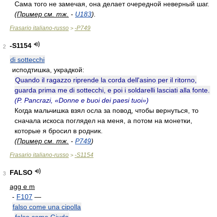
Сама того не замечая, она делает очередной неверный шаг.
(
Пример см. тж.
-
U183
).
Frasario italiano-russo
-P749
>
-S1154
2
di sottecchi
исподтишка, украдкой:
Quando il ragazzo riprende la corda dell'asino per il ritorno,
guarda prima me di sottecchi, e poi i soldarelli lasciati alla fonte.
(P. Pancrazi, «Donne e buoi dei paesi tuoi»)
Когда мальчишка взял осла за повод, чтобы вернуться, то
сначала искоса поглядел на меня, а потом на монетки,
которые я бросил в родник.
(
Пример см. тж.
-
P749
)
Frasario italiano-russo
-S1154
>
FALSO
3
agg e m
-
F107
—
falso come una cipolla