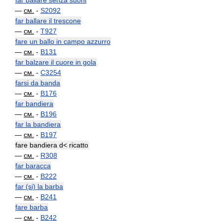
far ballare senza suoni
—
см.
-
S2092
far ballare il trescone
—
см.
-
T927
fare un ballo in campo azzurro
—
см.
-
B131
far balzare il cuore in gola
—
см.
-
C3254
farsi da banda
—
см.
-
B176
far bandiera
—
см.
-
B196
far la bandiera
—
см.
-
B197
fare bandiera d< ricatto
—
см.
-
R308
far baracca
—
см.
-
B222
far (si) la barba
—
см.
-
B241
fare barba
—
см.
-
B242