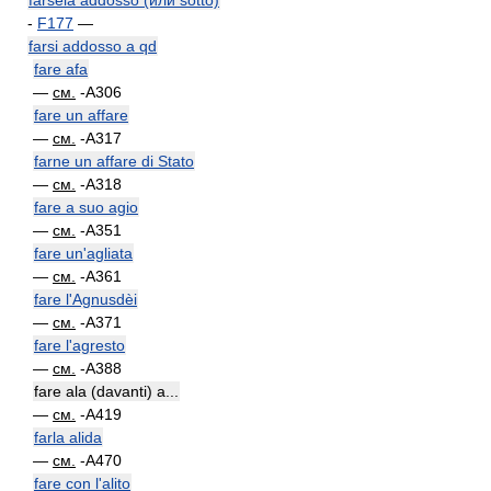
farsela addosso (или sotto)
-
F177
—
farsi addosso a qd
fare afa
—
см.
-A306
fare un affare
—
см.
-A317
farne un affare di Stato
—
см.
-A318
fare a suo agio
—
см.
-A351
fare un'agliata
—
см.
-A361
fare l'Agnusdèi
—
см.
-A371
fare l'agresto
—
см.
-A388
fare ala (davanti) a...
—
см.
-A419
farla alida
—
см.
-A470
fare con l'alito