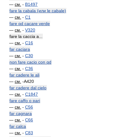
—
см.
-
B1497
fare la cabala (или le cabale)
—
см.
-
C1
fare qd cacare verde
—
см.
-
V320
fare la caccia a...
—
см.
-
C16
far caciara
—
см.
-
C30
non fare cacio con qd
—
см.
-
C36
far cadere le ali
—
см.
-A420
far cadere dal cielo
—
см.
-
C1847
fare caffo o pari
—
см.
-
C56
far cagnara
—
см.
-
C66
far calca
—
см.
-
C83