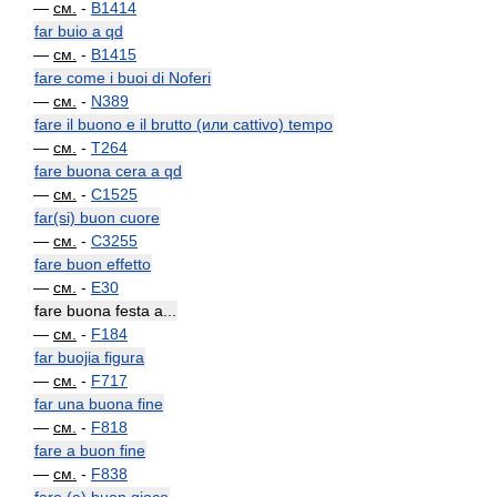
—
см.
-
B1414
far buio a qd
—
см.
-
B1415
fare come i buoi di Noferi
—
см.
-
N389
fare il buono e il brutto (или cattivo) tempo
—
см.
-
T264
fare buona cera a qd
—
см.
-
C1525
far(si) buon cuore
—
см.
-
C3255
fare buon effetto
—
см.
-
E30
fare buona festa a...
—
см.
-
F184
far buojia figura
—
см.
-
F717
far una buona fine
—
см.
-
F818
fare a buon fine
—
см.
-
F838