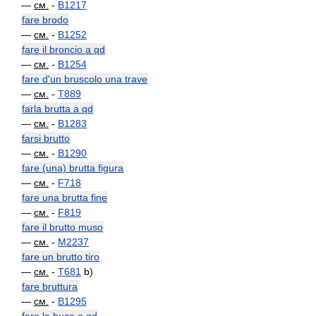
—
см.
-
B1217
fare brodo
—
см.
-
B1252
fare il broncio a qd
—
см.
-
B1254
fare d'un bruscolo una trave
—
см.
-
T889
farla brutta a qd
—
см.
-
B1283
farsi brutto
—
см.
-
B1290
fare (una) brutta figura
—
см.
-
F718
fare una brutta fine
—
см.
-
F819
fare il brutto muso
—
см.
-
M2237
fare un brutto tiro
—
см.
-
T681
b)
fare bruttura
—
см.
-
B1295