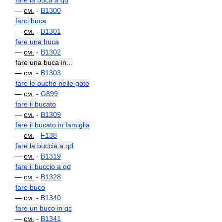
fare la buca a qd
—
см.
-
B1300
farci buca
—
см.
-
B1301
fare una buca
—
см.
-
B1302
fare una buca in...
—
см.
-
B1303
fare le buche nelle gote
—
см.
-
G899
fare il bucato
—
см.
-
B1309
fare il bucato in famiglia
—
см.
-
F138
fare la buccia a qd
—
см.
-
B1319
fare il buccio a qd
—
см.
-
B1328
fare buco
—
см.
-
B1340
fare un buco in qc
—
см.
-
B1341