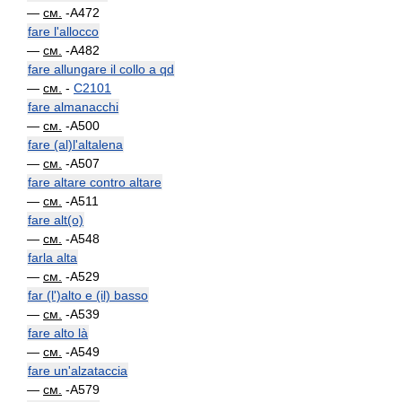
—
см.
-A472
fare l'allocco
—
см.
-A482
fare allungare il collo a qd
—
см.
-
C2101
fare almanacchi
—
см.
-A500
fare (al)l'altalena
—
см.
-A507
fare altare contro altare
—
см.
-A511
fare alt(o)
—
см.
-A548
farla alta
—
см.
-A529
far (l')alto e (il) basso
—
см.
-A539
fare alto là
—
см.
-A549
fare un'alzataccia
—
см.
-A579