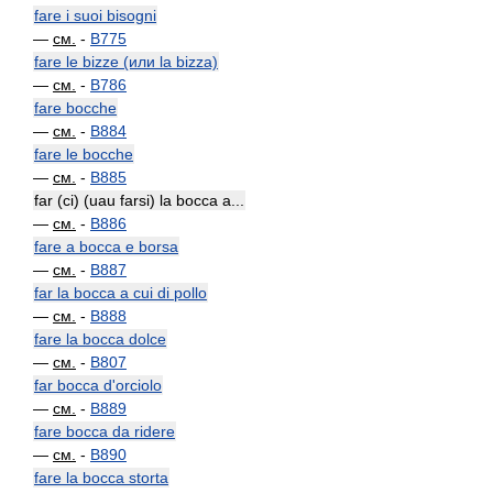
fare i suoi bisogni
—
см.
-
B775
fare le bizze (или la bizza)
—
см.
-
B786
fare bocche
—
см.
-
B884
fare le bocche
—
см.
-
B885
far (ci) (uau farsi) la bocca a...
—
см.
-
B886
fare a bocca e borsa
—
см.
-
B887
far la bocca a cui di pollo
—
см.
-
B888
fare la bocca dolce
—
см.
-
B807
far bocca d'orciolo
—
см.
-
B889
fare bocca da ridere
—
см.
-
B890
fare la bocca storta