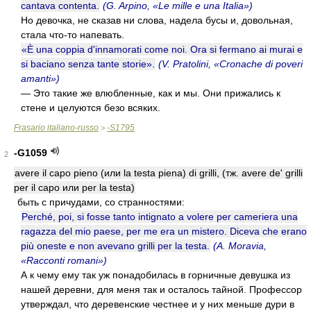
cantava contenta.
(G. Arpino, «Le mille e una Italia»)
Но девочка, не сказав ни слова, надела бусы и, довольная,
стала что-то напевать.
«È una coppia d'innamorati come noi. Ora si fermano ai murai e
si baciano senza tante storie».
(V. Pratolini, «Cronache di poveri
amanti»)
— Это такие же влюбленные, как и мы. Они прижались к
стене и целуются безо всяких.
Frasario italiano-russo
-S1795
>
-G1059
2
avere il capo pieno (или la testa piena) di grilli, (тж. avere de' grilli
per il capo или per la testa)
быть с причудами, со странностями:
Perché, poi, si fosse tanto intignato a volere per cameriera una
ragazza del mio paese, per me era un mistero. Diceva che erano
più oneste e non avevano grilli per la testa.
(A. Moravia,
«Racconti romani»)
А к чему ему так уж понадобилась в горничные девушка из
нашей деревни, для меня так и осталось тайной. Профессор
утверждал, что деревенские честнее и у них меньше дури в