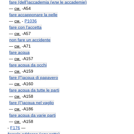
fare (dell')accademia (или le accademie)
—
см.
-A54
fare accapponare la pelle
—
см.
-
P1036
fare con l'accetta
—
см.
-A57
non fare un accidente
—
см.
-A71
fare acqua
—
см.
-A157
fare acqua da occhi
—
см.
-A159
fare (l')acqua di papavero
—
см.
-A160
fare acqua da tutte le parti
—
см.
-A158
fare (I')acqua nel vaglio
—
см.
-A186
fare acqua da varie parti
—
см.
-A158
-
F176
—