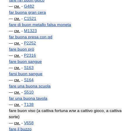
fare (a) buon gioco
—
см.
-
G482
far buona gran cera
—
см.
-
C1521
fare di buon metallo falsa moneta
—
см.
-
M1323
far buona presa con qd
—
см.
-
P2252
fare buon prò
—
см.
-
P2316
fare buon sangue
—
см.
-
S163
farsi buon sangue
—
см.
-
S164
fare una buona scuola
—
см.
-
S510
far una buona tavola
—
см.
-
T138
fare buon viso (a cattiva fortuna или a cattivo gioco, a cattiva
sorte)
—
см.
-
V658
fare il buzzo