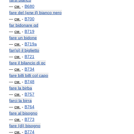
farsi bianco
—
см.
-
B680
fare del (или il) bianco nero
—
см.
-
B700
far bidonare qd
—
см.
-
B719
fare un bidone
—
см.
-
B719a
far(si) il biglietto
—
см.
-
B721
fare il bilancio di qc
—
см.
-
B734
fare billi billi col capo
—
см.
-
B748
fare la birba
—
см.
-
B757
farci la birra
—
см.
-
B764
fare al bisogno
—
см.
-
B773
fare (di) bisogno
—
см.
-
B774