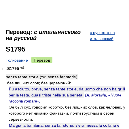
Перевод:
с итальянского
с русского на
на русский
итальянский
S1795
Толкование
Перевод
-S1795
1
senza tante storie (тж. senza far storie)
без лишних слов; без церемоний:
Fu asciutto, breve, senza tante storie, da uomo che non ha grilli
per la testa, quasi triste nella sua serietà.
(A. Moravia, «Nuovi
racconti romani»)
Он был сух, говорил коротко, без лишних слов, как человек, у
которого нет никаких фантазий, почти грустный в своей
серьезности.
Ma già la bambina, senza far storie, s'era messa la collana e