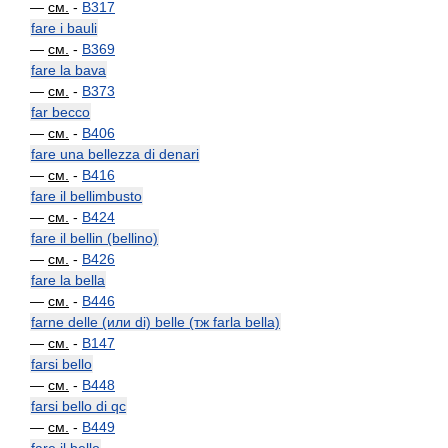
—
см.
-
B317
fare i bauli
—
см.
-
B369
fare la bava
—
см.
-
B373
far becco
—
см.
-
B406
fare una bellezza di denari
—
см.
-
B416
fare il bellimbusto
—
см.
-
B424
fare il bellin (bellino)
—
см.
-
B426
fare la bella
—
см.
-
B446
farne delle (или di) belle (тж farla bella)
—
см.
-
B147
farsi bello
—
см.
-
B448
farsi bello di qc
—
см.
-
B449