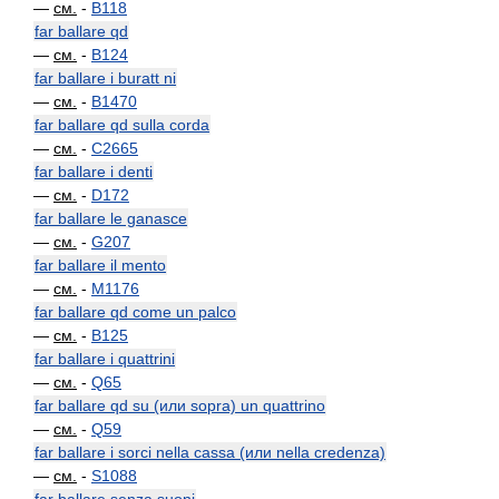
—
см.
-
B118
far ballare qd
—
см.
-
B124
far ballare i buratt ni
—
см.
-
B1470
far ballare qd sulla corda
—
см.
-
C2665
far ballare i denti
—
см.
-
D172
far ballare le ganasce
—
см.
-
G207
far ballare il mento
—
см.
-
M1176
far ballare qd come un palco
—
см.
-
B125
far ballare i quattrini
—
см.
-
Q65
far ballare qd su (или sopra) un quattrino
—
см.
-
Q59
far ballare i sorci nella cassa (или nella credenza)
—
см.
-
S1088