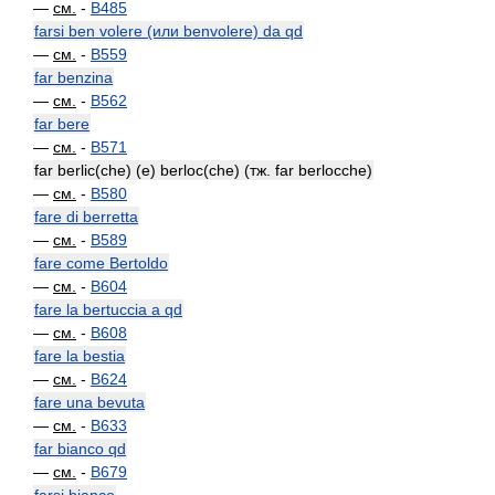
—
см.
-
B485
farsi ben volere (или benvolere) da qd
—
см.
-
B559
far benzina
—
см.
-
B562
far bere
—
см.
-
B571
far berlic(che) (e) berloc(che) (тж. far berlocche)
—
см.
-
B580
fare di berretta
—
см.
-
B589
fare come Bertoldo
—
см.
-
B604
fare la bertuccia a qd
—
см.
-
B608
fare la bestia
—
см.
-
B624
fare una bevuta
—
см.
-
B633
far bianco qd
—
см.
-
B679