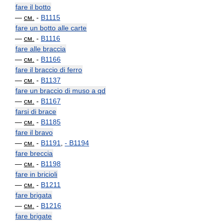
fare il botto
—
см.
-
B1115
fare un botto alle carte
—
см.
-
B1116
fare alle braccia
—
см.
-
B1166
fare il braccio di ferro
—
см.
-
B1137
fare un braccio di muso a qd
—
см.
-
B1167
farsi di brace
—
см.
-
B1185
fare il bravo
—
см.
-
B1191
,
-
B1194
fare breccia
—
см.
-
B1198
fare in bricioli
—
см.
-
B1211
fare brigata
—
см.
-
B1216
fare brigate