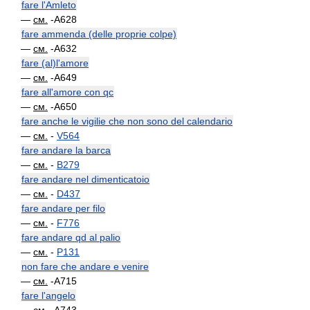
fare l'Amleto
—
см.
-A628
fare ammenda (delle proprie colpe)
—
см.
-A632
fare (al)l'amore
—
см.
-A649
fare all'amore con qc
—
см.
-A650
fare anche le vigilie che non sono del calendario
—
см.
-
V564
fare andare la barca
—
см.
-
B279
fare andare nel dimenticatoio
—
см.
-
D437
fare andare per filo
—
см.
-
F776
fare andare qd al palio
—
см.
-
P131
non fare che andare e venire
—
см.
-A715
fare l'angelo