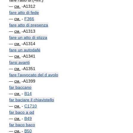
fare l'atto di (+inf.)
—
см.
-A1312
fare atto di fede
—
см.
-
F366
fare atto di presenza
—
см.
-A1313
fare un atto di stizza
—
см.
-A1314
fare un autodafé
—
см.
-A1341
farsi avanti
—
см.
-A1351
fare l'avvocato del d avolo
—
см.
-A1399
far baccano
—
см.
-
B14
far baciare il chiavistello
—
см.
-
C1710
far baco a qd
—
см.
-
B49
far baco baco
—
см.
-
B50