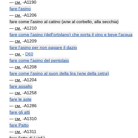
—
см.
-A1190
fare l'asino
—
см.
-A1206
fare come l'asino al catino (или al corbello, alla secchia)
—
см.
-A1210
fare come l'asino (dell'ortolano) che porta il vino e beve l'acqua
—
см.
-A1209
fare l'asino per non pagare il dazio
—
см.
-
D60
fare come l'asino del pentolaio
—
см.
-A1208
fare come l'asino al suon della lira (или della cetra)
—
см.
-A1204
fare assalto
—
см.
-A1258
fare le aste
—
см.
-A1286
fare gli atti
—
см.
-A1310
fare Patto
—
см.
-A1311