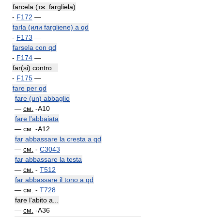
farcela (тж. fargliela)
-
F172
—
farla (или fargliene) a qd
-
F173
—
farsela con qd
-
F174
—
far(si) contro...
-
F175
—
fare per qd
fare (un) abbaglio
—
см.
-A10
fare l'abbaiata
—
см.
-A12
far abbassare la cresta a qd
—
см.
-
C3043
far abbassare la testa
—
см.
-
T512
far abbassare il tono a qd
—
см.
-
T728
fare l'abito a...
—
см.
-A36