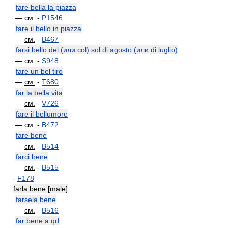
fare bella la piazza
—
см.
-
P1546
fare il bello in piazza
—
см.
-
B467
farsi bello del (или col) sol di agosto (или di luglio)
—
см.
-
S948
fare un bel tiro
—
см.
-
T680
far la bella vita
—
см.
-
V726
fare il bellumore
—
см.
-
B472
fare bene
—
см.
-
B514
farci bene
—
см.
-
B515
-
F178
—
farla bene [male]
farsela bene
—
см.
-
B516
far bene a qd