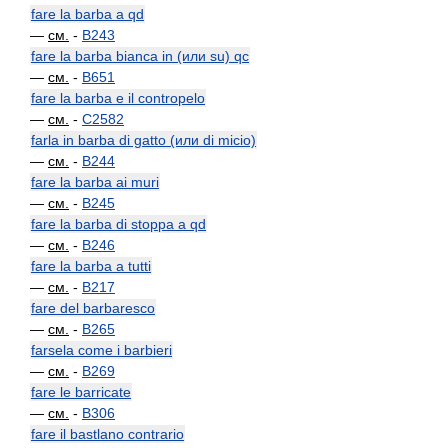
fare la barba a qd
—
см.
-
B243
fare la barba bianca in (или su) qc
—
см.
-
B651
fare la barba e il contropelo
—
см.
-
C2582
farla in barba di gatto (или di micio)
—
см.
-
B244
fare la barba ai muri
—
см.
-
B245
fare la barba di stoppa a qd
—
см.
-
B246
fare la barba a tutti
—
см.
-
B217
fare del barbaresco
—
см.
-
B265
farsela come i barbieri
—
см.
-
B269
fare le barricate
—
см.
-
B306
fare il bastlano contrario