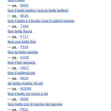
fare il bello
—
см.
-
B465
fare il bello bellino (или le belle belline)
—
см.
-
B426
fare il bello e il brutto (или il cattivo) tempo
—
см.
-
T264
fare bella figura
—
см.
-
F717
fare una bella fine
—
см.
-
F818
fare la bella gamba
—
см.
-
G150
fare il bel giovane
—
см.
-
G617
fare il bellimbusto
—
см.
-
B424
far bella mostra (di sé)
—
см.
-
M2098
fare il bello sul muso a qd
—
см.
-
B466
farsi bello con le penne del pavone
—
см.
-
P911