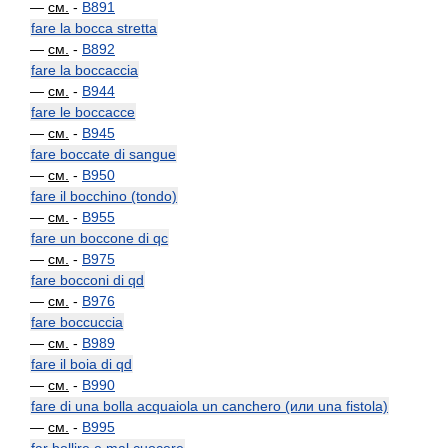
—
см.
-
B891
fare la bocca stretta
—
см.
-
B892
fare la boccaccia
—
см.
-
B944
fare le boccacce
—
см.
-
B945
fare boccate di sangue
—
см.
-
B950
fare il bocchino (tondo)
—
см.
-
B955
fare un boccone di qc
—
см.
-
B975
fare bocconi di qd
—
см.
-
B976
fare boccuccia
—
см.
-
B989
fare il boia di qd
—
см.
-
B990
fare di una bolla acquaiola un canchero (или una fistola)
—
см.
-
B995