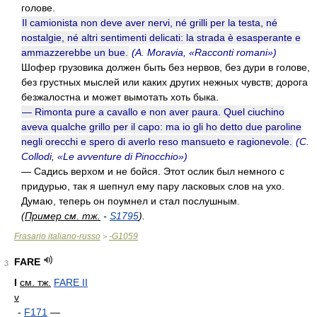
голове.
Il camionista non deve aver nervi, né grilli per la testa, né
nostalgie, né altri sentimenti delicati: la strada è esasperante e
ammazzerebbe un bue.
(A. Moravia, «Racconti romani»)
Шофер грузовика должен быть без нервов, без дури в голове,
без грустных мыслей или каких других нежных чувств; дорога
безжалостна и может вымотать хоть быка.
— Rimonta pure a cavallo e non aver paura. Quel ciuchino
aveva qualche grillo per il capo: ma io gli ho detto due paroline
negli orecchi e spero di averlo reso mansueto e ragionevole.
(C.
Collodi, «Le avventure di Pinocchio»)
— Садись верхом и не бойся. Этот ослик был немного с
придурью, так я шепнул ему пару ласковых слов на ухо.
Думаю, теперь он поумнел и стал послушным.
(
Пример см. тж.
-
S1795
).
Frasario italiano-russo
-G1059
>
FARE
3
I
см. тж.
FARE II
v
-
F171
—