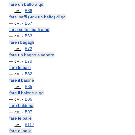
fare un baffo a qd
—
см.
-
B66
farsi baffi (или un baffo) di qc
—
см.
-
B67
farla sotto i baffi a qd
—
см.
-
B63
fare i bagagli
—
см.
-
B72
fare un bagno a vapore
—
см.
-
B79
fare le baie
—
см.
-
B82
fare il baione
—
см.
-
B85
fare il baione a qd
—
см.
-
B86
fare baldoria
—
см.
-
B97
fare le balle
—
см.
-
B117
fare di balla