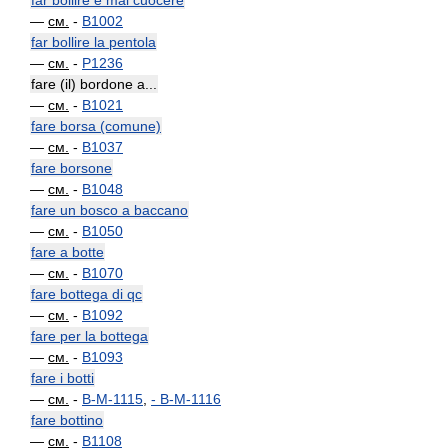
far bollire e mal cuocere
—
см.
-
B1002
far bollire la pentola
—
см.
-
P1236
fare (il) bordone a...
—
см.
-
B1021
fare borsa (comune)
—
см.
-
B1037
fare borsone
—
см.
-
B1048
fare un bosco a baccano
—
см.
-
B1050
fare a botte
—
см.
-
B1070
fare bottega di qc
—
см.
-
B1092
fare per la bottega
—
см.
-
B1093
fare i botti
—
см.
-
B-M-1115
,
-
B-M-1116
fare bottino
—
см.
-
B1108