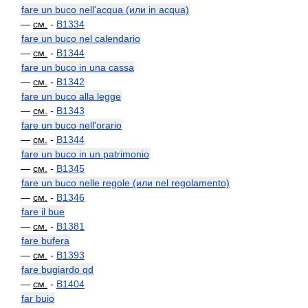
fare un buco nell'acqua (или in acqua)
—
см.
-
B1334
fare un buco nel calendario
—
см.
-
B1344
fare un buco in una cassa
—
см.
-
B1342
fare un buco alla legge
—
см.
-
B1343
fare un buco nell'orario
—
см.
-
B1344
fare un buco in un patrimonio
—
см.
-
B1345
fare un buco nelle regole (или nel regolamento)
—
см.
-
B1346
fare il bue
—
см.
-
B1381
fare bufera
—
см.
-
B1393
fare bugiardo qd
—
см.
-
B1404
far buio