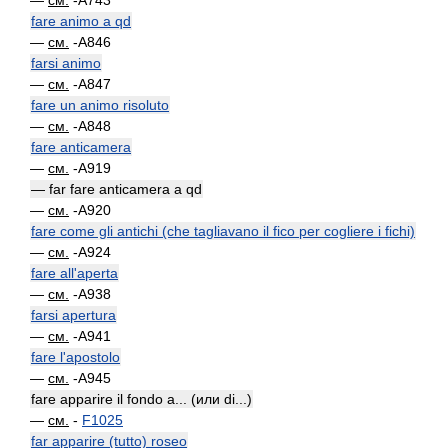
—
см.
-A743
fare animo a qd
—
см.
-A846
farsi animo
—
см.
-A847
fare un animo risoluto
—
см.
-A848
fare anticamera
—
см.
-A919
— far fare anticamera a qd
—
см.
-A920
fare come gli antichi (che tagliavano il fico per cogliere i fichi)
—
см.
-A924
fare all'aperta
—
см.
-A938
farsi apertura
—
см.
-A941
fare l'apostolo
—
см.
-A945
fare apparire il fondo a... (или di...)
—
см.
-
F1025
far apparire (tutto) roseo