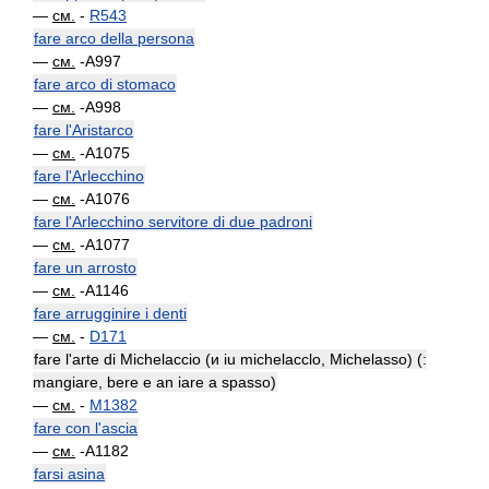
—
см.
-
R543
fare arco della persona
—
см.
-A997
fare arco di stomaco
—
см.
-A998
fare l'Aristarco
—
см.
-A1075
fare l'Arlecchino
—
см.
-A1076
fare l'Arlecchino servitore di due padroni
—
см.
-A1077
fare un arrosto
—
см.
-A1146
fare arrugginire i denti
—
см.
-
D171
fare l'arte di Michelaccio (и iu michelacclo, Michelasso) (:
mangiare, bere e an iare a spasso)
—
см.
-
M1382
fare con l'ascia
—
см.
-A1182
farsi asina