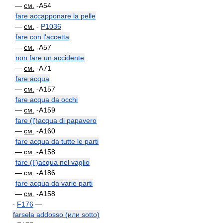
—
см.
-A54
fare accapponare la pelle
—
см.
-
P1036
fare con l'accetta
—
см.
-A57
non fare un accidente
—
см.
-A71
fare acqua
—
см.
-A157
fare acqua da occhi
—
см.
-A159
fare (l')acqua di papavero
—
см.
-A160
fare acqua da tutte le parti
—
см.
-A158
fare (I')acqua nel vaglio
—
см.
-A186
fare acqua da varie parti
—
см.
-A158
-
F176
—
farsela addosso (или sotto)