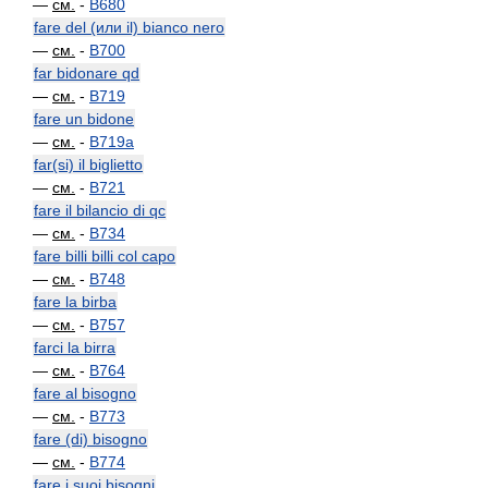
—
см.
-
B680
fare del (или il) bianco nero
—
см.
-
B700
far bidonare qd
—
см.
-
B719
fare un bidone
—
см.
-
B719a
far(si) il biglietto
—
см.
-
B721
fare il bilancio di qc
—
см.
-
B734
fare billi billi col capo
—
см.
-
B748
fare la birba
—
см.
-
B757
farci la birra
—
см.
-
B764
fare al bisogno
—
см.
-
B773
fare (di) bisogno
—
см.
-
B774
fare i suoi bisogni