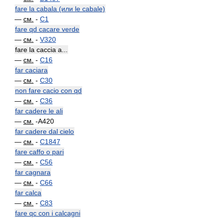
fare la cabala (или le cabale)
—
см.
-
C1
fare qd cacare verde
—
см.
-
V320
fare la caccia a...
—
см.
-
C16
far caciara
—
см.
-
C30
non fare cacio con qd
—
см.
-
C36
far cadere le ali
—
см.
-A420
far cadere dal cielo
—
см.
-
C1847
fare caffo o pari
—
см.
-
C56
far cagnara
—
см.
-
C66
far calca
—
см.
-
C83
fare qc con i calcagni