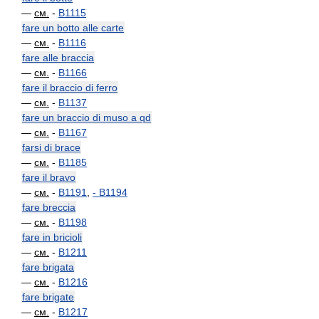
—
см.
-
B1115
fare un botto alle carte
—
см.
-
B1116
fare alle braccia
—
см.
-
B1166
fare il braccio di ferro
—
см.
-
B1137
fare un braccio di muso a qd
—
см.
-
B1167
farsi di brace
—
см.
-
B1185
fare il bravo
—
см.
-
B1191
,
-
B1194
fare breccia
—
см.
-
B1198
fare in bricioli
—
см.
-
B1211
fare brigata
—
см.
-
B1216
fare brigate
—
см.
-
B1217