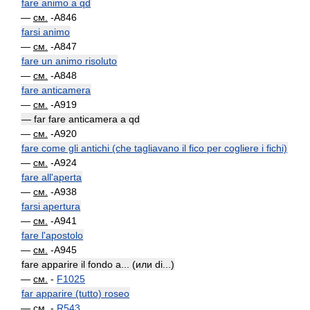
fare animo a qd
—
см.
-A846
farsi animo
—
см.
-A847
fare un animo risoluto
—
см.
-A848
fare anticamera
—
см.
-A919
— far fare anticamera a qd
—
см.
-A920
fare come gli antichi (che tagliavano il fico per cogliere i fichi)
—
см.
-A924
fare all'aperta
—
см.
-A938
farsi apertura
—
см.
-A941
fare l'apostolo
—
см.
-A945
fare apparire il fondo a... (или di...)
—
см.
-
F1025
far apparire (tutto) roseo
—
см.
-
R543