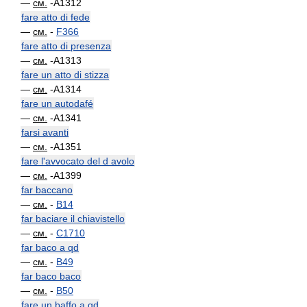
—
см.
-A1312
fare atto di fede
—
см.
-
F366
fare atto di presenza
—
см.
-A1313
fare un atto di stizza
—
см.
-A1314
fare un autodafé
—
см.
-A1341
farsi avanti
—
см.
-A1351
fare l'avvocato del d avolo
—
см.
-A1399
far baccano
—
см.
-
B14
far baciare il chiavistello
—
см.
-
C1710
far baco a qd
—
см.
-
B49
far baco baco
—
см.
-
B50
fare un baffo a qd