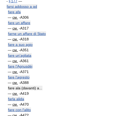
-
F177
—
farsi addosso a qd
fare afa
—
см.
-A306
fare un affare
—
см.
-A317
farne un affare di Stato
—
см.
-A318
fare a suo agio
—
см.
-A351
fare un'agliata
—
см.
-A361
fare l'Agnusdèi
—
см.
-A371
fare l'agresto
—
см.
-A388
fare ala (davanti) a...
—
см.
-A419
farla alida
—
см.
-A470
fare con l'alito
—
см.
-A472