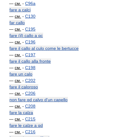
—
см.
-
C96a
fare a calci
—
см.
-
C130
far callo
—
см.
-
C195
fare (il) callo a qc
—
см.
-
C196
fare il callo al culo come le bertucce
—
см.
-
C197
fare il callo alla fronte
—
см.
-
C198
fare un calo
—
см.
-
C202
fare il caloroso
—
см.
-
C206
non fare qd calvo d'un capello
—
см.
-
C208
fare la calza
—
см.
-
C215
fare le calze a qd
—
см.
-
C216