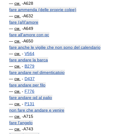
—
см.
-A628
fare ammenda (delle proprie colpe)
—
см.
-A632
fare (al)l'amore
—
см.
-A649
fare all'amore con qc
—
см.
-A650
fare anche le vigilie che non sono del calendario
—
см.
-
V564
fare andare la barca
—
см.
-
B279
fare andare nel dimenticatoio
—
см.
-
D437
fare andare per filo
—
см.
-
F776
fare andare qd al palio
—
см.
-
P131
non fare che andare e venire
—
см.
-A715
fare l'angelo
—
см.
-A743