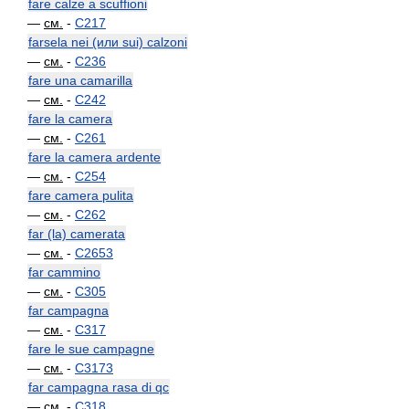
fare calze a scuffioni
—
см.
-
C217
farsela nei (или sui) calzoni
—
см.
-
C236
fare una camarilla
—
см.
-
C242
fare la camera
—
см.
-
C261
fare la camera ardente
—
см.
-
C254
fare camera pulita
—
см.
-
C262
far (la) camerata
—
см.
-
C2653
far cammino
—
см.
-
C305
far campagna
—
см.
-
C317
fare le sue campagne
—
см.
-
C3173
far campagna rasa di qc
—
см.
-
C318