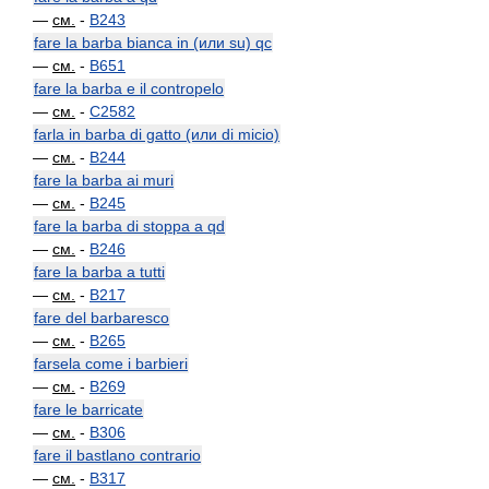
—
см.
-
B243
fare la barba bianca in (или su) qc
—
см.
-
B651
fare la barba e il contropelo
—
см.
-
C2582
farla in barba di gatto (или di micio)
—
см.
-
B244
fare la barba ai muri
—
см.
-
B245
fare la barba di stoppa a qd
—
см.
-
B246
fare la barba a tutti
—
см.
-
B217
fare del barbaresco
—
см.
-
B265
farsela come i barbieri
—
см.
-
B269
fare le barricate
—
см.
-
B306
fare il bastlano contrario
—
см.
-
B317