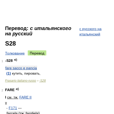
Перевод:
с итальянского
с русского на
на русский
итальянский
S28
Толкование
Перевод
-S28
1
fare sacco e pancia
(1)
кутить, пировать,
Frasario italiano-russo
-S28
>
FARE
2
I
см. тж.
FARE II
v
-
F171
—
farcela (тж. fargliela)