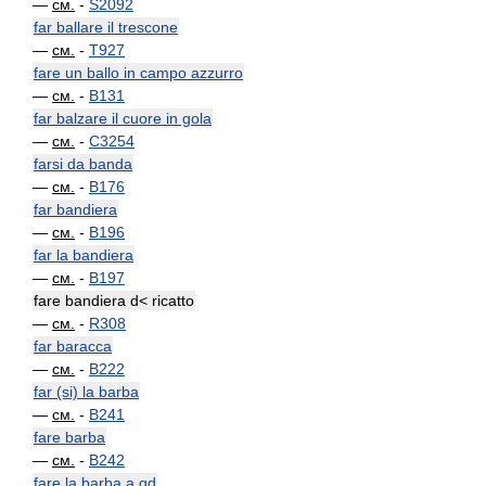
—
см.
-
S2092
far ballare il trescone
—
см.
-
T927
fare un ballo in campo azzurro
—
см.
-
B131
far balzare il cuore in gola
—
см.
-
C3254
farsi da banda
—
см.
-
B176
far bandiera
—
см.
-
B196
far la bandiera
—
см.
-
B197
fare bandiera d< ricatto
—
см.
-
R308
far baracca
—
см.
-
B222
far (si) la barba
—
см.
-
B241
fare barba
—
см.
-
B242
fare la barba a qd