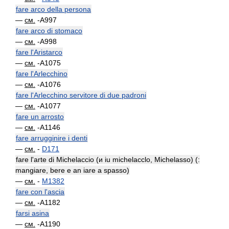
fare arco della persona
—
см.
-A997
fare arco di stomaco
—
см.
-A998
fare l'Aristarco
—
см.
-A1075
fare l'Arlecchino
—
см.
-A1076
fare l'Arlecchino servitore di due padroni
—
см.
-A1077
fare un arrosto
—
см.
-A1146
fare arrugginire i denti
—
см.
-
D171
fare l'arte di Michelaccio (и iu michelacclo, Michelasso) (:
mangiare, bere e an iare a spasso)
—
см.
-
M1382
fare con l'ascia
—
см.
-A1182
farsi asina
—
см.
-A1190