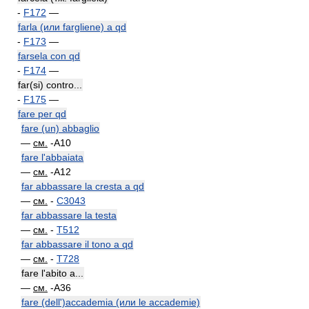
-
F172
—
farla (или fargliene) a qd
-
F173
—
farsela con qd
-
F174
—
far(si) contro...
-
F175
—
fare per qd
fare (un) abbaglio
—
см.
-A10
fare l'abbaiata
—
см.
-A12
far abbassare la cresta a qd
—
см.
-
C3043
far abbassare la testa
—
см.
-
T512
far abbassare il tono a qd
—
см.
-
T728
fare l'abito a...
—
см.
-A36
fare (dell')accademia (или le accademie)