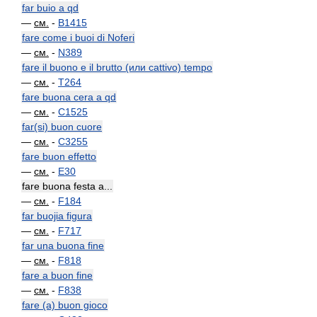
far buio a qd
—
см.
-
B1415
fare come i buoi di Noferi
—
см.
-
N389
fare il buono e il brutto (или cattivo) tempo
—
см.
-
T264
fare buona cera a qd
—
см.
-
C1525
far(si) buon cuore
—
см.
-
C3255
fare buon effetto
—
см.
-
E30
fare buona festa a...
—
см.
-
F184
far buojia figura
—
см.
-
F717
far una buona fine
—
см.
-
F818
fare a buon fine
—
см.
-
F838
fare (a) buon gioco