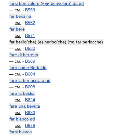
farsi ben volere (или benvolere) da qd
—
см.
-
B559
far benzina
—
см.
-
B562
far bere
—
см.
-
B571
far berlic(che) (e) berloc(che) (тж. far berlocche)
—
см.
-
B580
fare di berretta
—
см.
-
B589
fare come Bertoldo
—
см.
-
B604
fare la bertuccia a qd
—
см.
-
B608
fare la bestia
—
см.
-
B624
fare una bevuta
—
см.
-
B633
far bianco qd
—
см.
-
B679
farsi bianco