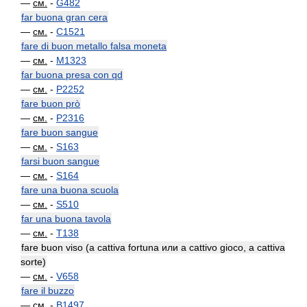
—
см.
-
G482
far buona gran cera
—
см.
-
C1521
fare di buon metallo falsa moneta
—
см.
-
M1323
far buona presa con qd
—
см.
-
P2252
fare buon prò
—
см.
-
P2316
fare buon sangue
—
см.
-
S163
farsi buon sangue
—
см.
-
S164
fare una buona scuola
—
см.
-
S510
far una buona tavola
—
см.
-
T138
fare buon viso (a cattiva fortuna или a cattivo gioco, a cattiva
sorte)
—
см.
-
V658
fare il buzzo
—
см.
-
B1497