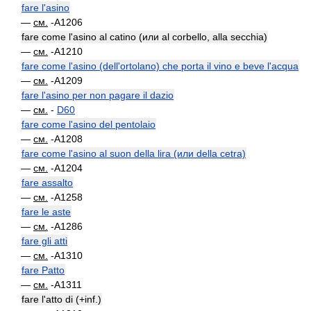
fare l'asino
—
см.
-A1206
fare come l'asino al catino (или al corbello, alla secchia)
—
см.
-A1210
fare come l'asino (dell'ortolano) che porta il vino e beve l'acqua
—
см.
-A1209
fare l'asino per non pagare il dazio
—
см.
-
D60
fare come l'asino del pentolaio
—
см.
-A1208
fare come l'asino al suon della lira (или della cetra)
—
см.
-A1204
fare assalto
—
см.
-A1258
fare le aste
—
см.
-A1286
fare gli atti
—
см.
-A1310
fare Patto
—
см.
-A1311
fare l'atto di (+inf.)