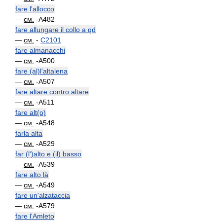
fare l'allocco
—
см.
-A482
fare allungare il collo a qd
—
см.
-
C2101
fare almanacchi
—
см.
-A500
fare (al)l'altalena
—
см.
-A507
fare altare contro altare
—
см.
-A511
fare alt(o)
—
см.
-A548
farla alta
—
см.
-A529
far (l')alto e (il) basso
—
см.
-A539
fare alto là
—
см.
-A549
fare un'alzataccia
—
см.
-A579
fare l'Amleto