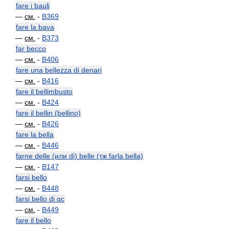
fare i bauli
—
см.
-
B369
fare la bava
—
см.
-
B373
far becco
—
см.
-
B406
fare una bellezza di denari
—
см.
-
B416
fare il bellimbusto
—
см.
-
B424
fare il bellin (bellino)
—
см.
-
B426
fare la bella
—
см.
-
B446
farne delle (или di) belle (тж farla bella)
—
см.
-
B147
farsi bello
—
см.
-
B448
farsi bello di qc
—
см.
-
B449
fare il bello