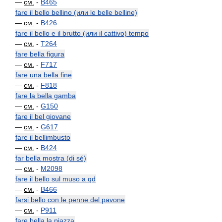
—
см.
-
B465
fare il bello bellino (или le belle belline)
—
см.
-
B426
fare il bello e il brutto (или il cattivo) tempo
—
см.
-
T264
fare bella figura
—
см.
-
F717
fare una bella fine
—
см.
-
F818
fare la bella gamba
—
см.
-
G150
fare il bel giovane
—
см.
-
G617
fare il bellimbusto
—
см.
-
B424
far bella mostra (di sé)
—
см.
-
M2098
fare il bello sul muso a qd
—
см.
-
B466
farsi bello con le penne del pavone
—
см.
-
P911
fare bella la piazza