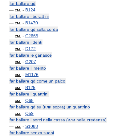
far ballare qd
—
см.
-
B124
far ballare i buratt ni
—
см.
-
B1470
far ballare qd sulla corda
—
см.
-
C2665
far ballare i denti
—
см.
-
D172
far ballare le ganasce
—
см.
-
G207
far ballare il mento
—
см.
-
M1176
far ballare qd come un palco
—
см.
-
B125
far ballare i quattrini
—
см.
-
Q65
far ballare qd su (или sopra) un quattrino
—
см.
-
Q59
far ballare i sorci nella cassa (или nella credenza)
—
см.
-
S1088
far ballare senza suoni