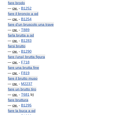
fare brodo
—
см.
-
B1252
fare il broncio a qd
—
см.
-
B1254
fare d'un bruscolo una trave
—
см.
-
T889
farla brutta a qd
—
см.
-
B1283
farsi brutto
—
см.
-
B1290
fare (una) brutta figura
—
см.
-
F718
fare una brutta fine
—
см.
-
F819
fare il brutto muso
—
см.
-
M2237
fare un brutto tiro
—
см.
-
T681
b)
fare bruttura
—
см.
-
B1295
fare la buca a qd