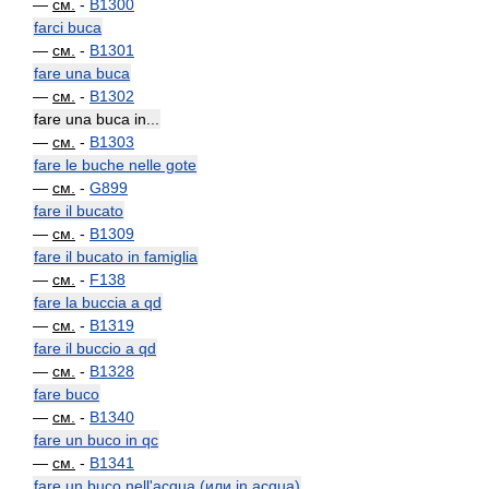
—
см.
-
B1300
farci buca
—
см.
-
B1301
fare una buca
—
см.
-
B1302
fare una buca in...
—
см.
-
B1303
fare le buche nelle gote
—
см.
-
G899
fare il bucato
—
см.
-
B1309
fare il bucato in famiglia
—
см.
-
F138
fare la buccia a qd
—
см.
-
B1319
fare il buccio a qd
—
см.
-
B1328
fare buco
—
см.
-
B1340
fare un buco in qc
—
см.
-
B1341
fare un buco nell'acqua (или in acqua)