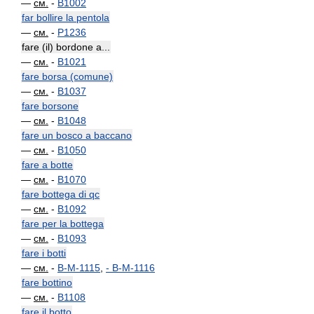
—
см.
-
B1002
far bollire la pentola
—
см.
-
P1236
fare (il) bordone a...
—
см.
-
B1021
fare borsa (comune)
—
см.
-
B1037
fare borsone
—
см.
-
B1048
fare un bosco a baccano
—
см.
-
B1050
fare a botte
—
см.
-
B1070
fare bottega di qc
—
см.
-
B1092
fare per la bottega
—
см.
-
B1093
fare i botti
—
см.
-
B-M-1115
,
-
B-M-1116
fare bottino
—
см.
-
B1108
fare il botto