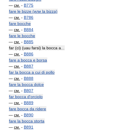
—
см.
-
B775
fare le bizze (или la bizza)
—
см.
-
B786
fare bocche
—
см.
-
B884
fare le bocche
—
см.
-
B885
far (ci) (uau farsi) la bocca a...
—
см.
-
B886
fare a bocca e borsa
—
см.
-
B887
far la bocca a cui di pollo
—
см.
-
B888
fare la bocca dolce
—
см.
-
B807
far bocca d'orciolo
—
см.
-
B889
fare bocca da ridere
—
см.
-
B890
fare la bocca storta
—
см.
-
B891