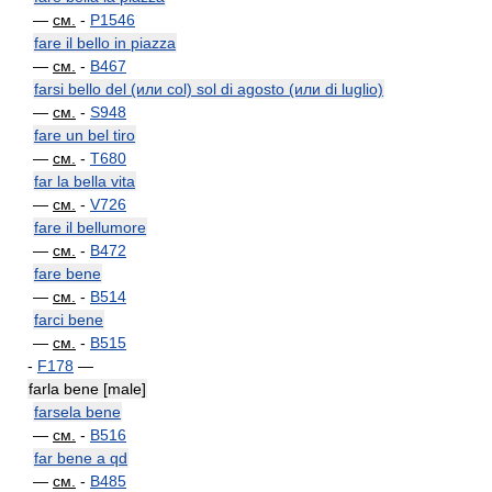
—
см.
-
P1546
fare il bello in piazza
—
см.
-
B467
farsi bello del (или col) sol di agosto (или di luglio)
—
см.
-
S948
fare un bel tiro
—
см.
-
T680
far la bella vita
—
см.
-
V726
fare il bellumore
—
см.
-
B472
fare bene
—
см.
-
B514
farci bene
—
см.
-
B515
-
F178
—
farla bene [male]
farsela bene
—
см.
-
B516
far bene a qd
—
см.
-
B485