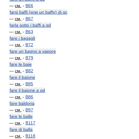
—
см.
-
B66
farsi baffi (или un baffo) di qc
—
см.
-
B67
farla sotto i baffi a qd
—
см.
-
B63
fare i bagagli
—
см.
-
B72
fare un bagno a vapore
—
см.
-
B79
fare le baie
—
см.
-
B82
fare il baione
—
см.
-
B85
fare il baione a qd
—
см.
-
B86
fare baldoria
—
см.
-
B97
fare le balle
—
см.
-
B117
fare di balla
—
см.
-
B118