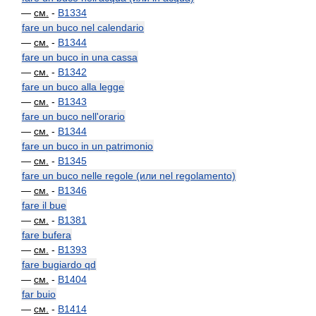
—
см.
-
B1334
fare un buco nel calendario
—
см.
-
B1344
fare un buco in una cassa
—
см.
-
B1342
fare un buco alla legge
—
см.
-
B1343
fare un buco nell'orario
—
см.
-
B1344
fare un buco in un patrimonio
—
см.
-
B1345
fare un buco nelle regole (или nel regolamento)
—
см.
-
B1346
fare il bue
—
см.
-
B1381
fare bufera
—
см.
-
B1393
fare bugiardo qd
—
см.
-
B1404
far buio
—
см.
-
B1414