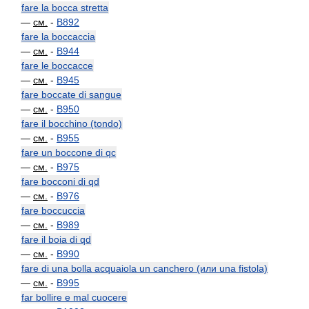
fare la bocca stretta
—
см.
-
B892
fare la boccaccia
—
см.
-
B944
fare le boccacce
—
см.
-
B945
fare boccate di sangue
—
см.
-
B950
fare il bocchino (tondo)
—
см.
-
B955
fare un boccone di qc
—
см.
-
B975
fare bocconi di qd
—
см.
-
B976
fare boccuccia
—
см.
-
B989
fare il boia di qd
—
см.
-
B990
fare di una bolla acquaiola un canchero (или una fistola)
—
см.
-
B995
far bollire e mal cuocere