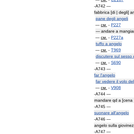
-
A742
—
fabbrica
[
di
|
degli
]
an
pane
degli
angeli
—
см
.
-
P227
—
andare
a
mangia
—
см
.
-
P227a
tuffo
a
angelo
—
см
.
-
T969
discutere
sul
sesso
—
см
.
-
S690
-
A743
—
far
l
'
angelo
far
vedere
il
volo
del
—
см
.
-
V908
-
A744
—
mandare
qd
a
[
cena
-
A745
—
suonare
all
'
angelo
-
A746
—
angelo
sulla
giovine
-
A747
—