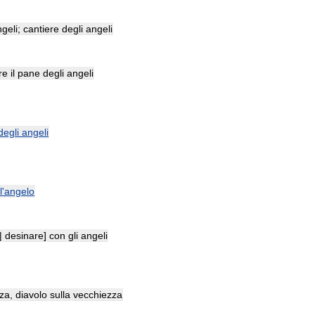
geli
;
cantiere
degli
angeli
re
il
pane
degli
angeli
degli
angeli
l
'
angelo
|
desinare
]
con
gli
angeli
zza
,
diavolo
sulla
vecchiezza