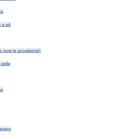
ta
o
a
qd
a
(
или
le
accademie
)
pelle
te
avero