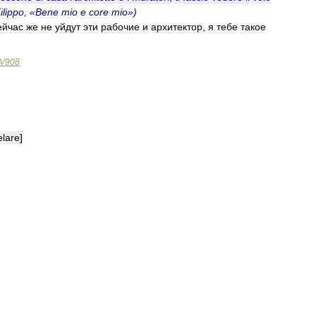
ilippo
, «
Bene
mio
e
core
mio
»)
ейчас
же
не
уйдут
эти
рабочие
и
архитектор
,
я
тебе
такое
V908
elare
]