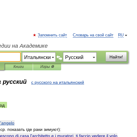
Запомнить сайт
Словарь на свой сайт
RU
едии на Академике
Найти!
Книги
Игры ⚽
 русский
с русского на итальянский
од
l
'
angelo
(
ср
.
показать
где
раки
зимуют
)
:
escono
di
casa
l
'
architetto
e
i
muratori
,
ti
faccio
vedere
il
volo