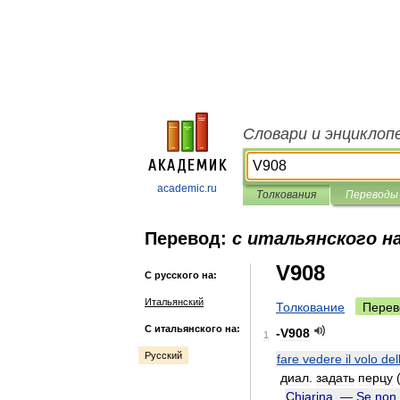
Словари и энциклоп
academic.ru
Толкования
Переводы
Перевод:
с итальянского на
V908
С русского на:
Итальянский
Толкование
Перев
С итальянского на:
-
V908
1
Русский
fare
vedere
il
volo
del
диал
.
задать
перцу
Chiarina
. —
Se
non