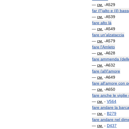
—
см
.
-
A529
far
(
l
')
alto
e
(
il
)
bass
—
см
.
-
A539
fare
alto
là
—
см
.
-
A549
fare
un
'
alzataccia
—
см
.
-
A579
fare
l
'
Amleto
—
см
.
-
A628
fare
ammenda
(
dell
—
см
.
-
A632
fare
(
al
)
l
'
amore
—
см
.
-
A649
fare
all
'
amore
con
q
—
см
.
-
A650
fare
anche
le
vigilie
—
см
.
-
V564
fare
andare
la
barc
—
см
.
-
B279
fare
andare
nel
dime
—
см
.
-
D437