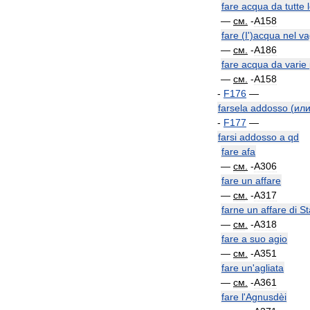
fare
acqua
da
tutte
—
см
.
-
A158
fare
(
I
')
acqua
nel
va
—
см
.
-
A186
fare
acqua
da
varie
—
см
.
-
A158
-
F176
—
farsela
addosso
(
ил
-
F177
—
farsi
addosso
a
qd
fare
afa
—
см
.
-
A306
fare
un
affare
—
см
.
-
A317
farne
un
affare
di
St
—
см
.
-
A318
fare
a
suo
agio
—
см
.
-
A351
fare
un
'
agliata
—
см
.
-
A361
fare
l
'
Agnusdèi