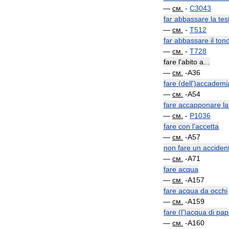
—
см
.
-
C3043
far
abbassare
la
tes
—
см
.
-
T512
far
abbassare
il
ton
—
см
.
-
T728
fare
l
'
abito
a
...
—
см
.
-
A36
fare
(
dell
')
accademi
—
см
.
-
A54
fare
accapponare
la
—
см
.
-
P1036
fare
con
l
'
accetta
—
см
.
-
A57
non
fare
un
acciden
—
см
.
-
A71
fare
acqua
—
см
.
-
A157
fare
acqua
da
occhi
—
см
.
-
A159
fare
(
l
')
acqua
di
pap
—
см
.
-
A160