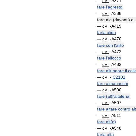
—
см
.
-
A371
fare
l
'
agresto
—
см
.
-
A388
fare
ala
(
davanti
)
a
..
—
см
.
-
A419
farla
alida
—
см
.
-
A470
fare
con
l
'
alito
—
см
.
-
A472
fare
l
'
allocco
—
см
.
-
A482
fare
allungare
il
coll
—
см
.
-
C2101
fare
almanacchi
—
см
.
-
A500
fare
(
al
)
l
'
altalena
—
см
.
-
A507
fare
altare
contro
al
—
см
.
-
A511
fare
alt
(
o
)
—
см
.
-
A548
farla
alta