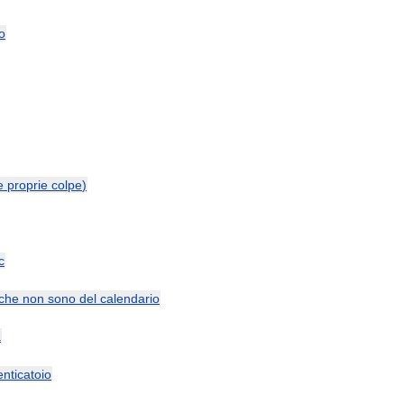
o
e
proprie
colpe
)
c
che
non
sono
del
calendario
a
nticatoio