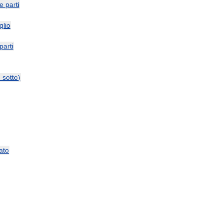
le
parti
glio
parti
и
sotto
)
ato