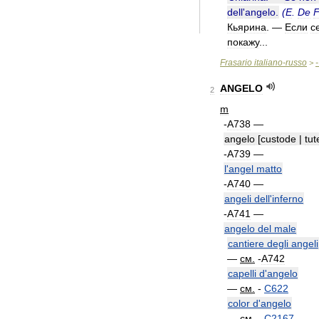
dell
'
angelo
.
(
E
.
De
F
Кьярина
. —
Если
с
покажу
...
Frasario
italiano
-
russo
-
>
ANGELO
2
m
-
A738
—
angelo
[
custode
|
tut
-
A739
—
l
'
angel
matto
-
A740
—
angeli
dell
'
inferno
-
A741
—
angelo
del
male
cantiere
degli
angeli
—
см
.
-
A742
capelli
d
'
angelo
—
см
.
-
C622
color
d
'
angelo
—
см
.
-
C2167