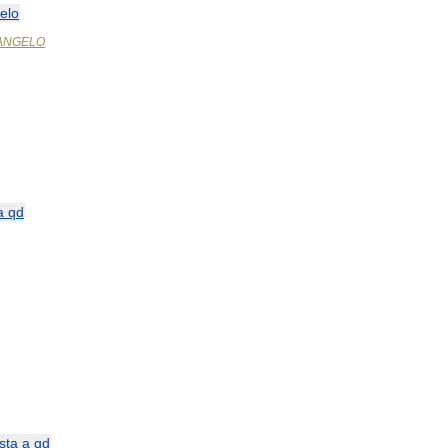
elo
ANGELO
a
qd
sta
a
qd