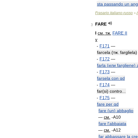
sta
passando
un
ang
Frasario
italiano
-
russo
>
FARE
3
I
см
.
тж
.
FARE
II
v
-
F171
—
farcela
(
тж
.
fargliela
)
-
F172
—
farla
(
или
fargliene
)
-
F173
—
farsela
con
qd
-
F174
—
far
(
si
)
contro
...
-
F175
—
fare
per
qd
fare
(
un
)
abbaglio
—
см
.
-
A10
fare
l
'
abbaiata
—
см
.
-
A12
far
abbassare
la
cre