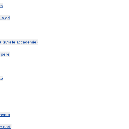
ta
o
a
qd
a
(
или
le
accademie
)
pelle
te
avero
le
parti