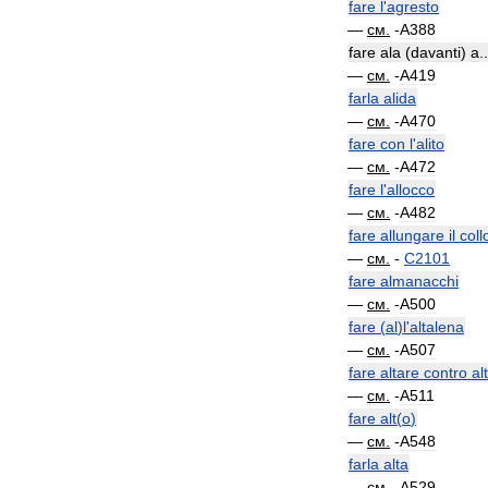
fare
l
'
agresto
—
см
.
-
A388
fare
ala
(
davanti
)
a
..
—
см
.
-
A419
farla
alida
—
см
.
-
A470
fare
con
l
'
alito
—
см
.
-
A472
fare
l
'
allocco
—
см
.
-
A482
fare
allungare
il
coll
—
см
.
-
C2101
fare
almanacchi
—
см
.
-
A500
fare
(
al
)
l
'
altalena
—
см
.
-
A507
fare
altare
contro
al
—
см
.
-
A511
fare
alt
(
o
)
—
см
.
-
A548
farla
alta
—
см
.
-
A529