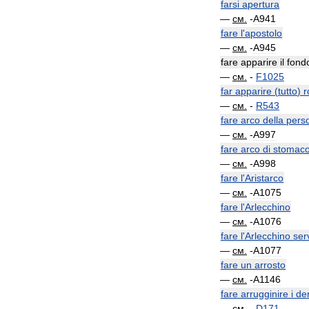
farsi
apertura
—
см
.
-
A941
fare
l
'
apostolo
—
см
.
-
A945
fare
apparire
il
fond
—
см
.
-
F1025
far
apparire
(
tutto
)
r
—
см
.
-
R543
fare
arco
della
pers
—
см
.
-
A997
fare
arco
di
stomac
—
см
.
-
A998
fare
l
'
Aristarco
—
см
.
-
A1075
fare
l
'
Arlecchino
—
см
.
-
A1076
fare
l
'
Arlecchino
ser
—
см
.
-
A1077
fare
un
arrosto
—
см
.
-
A1146
fare
arrugginire
i
den
—
см
.
-
D171