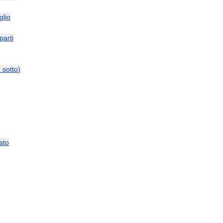
glio
parti
и
sotto
)
ato