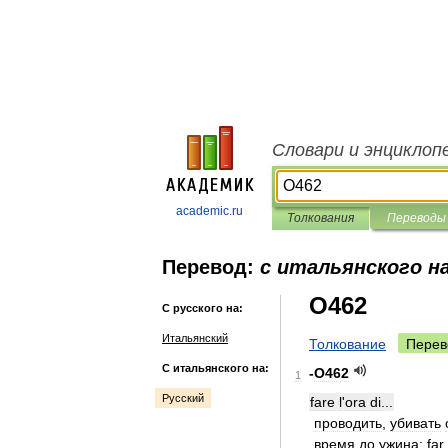
Словари и энциклоп
academic.ru
Толкования
Переводы
Перевод:
с итальянского на
O462
С русского на:
Итальянский
Толкование
Перев
С итальянского на:
-
O462
1
Русский
fare
l
'
ora
di
...
проводить
,
убивать
время
до
ужина
;
far