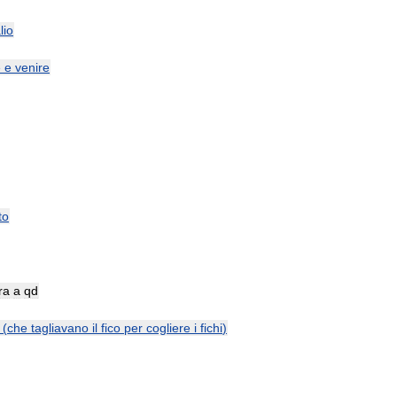
lio
e
e
venire
to
ra
a
qd
(
che
tagliavano
il
fico
per
cogliere
i
fichi
)