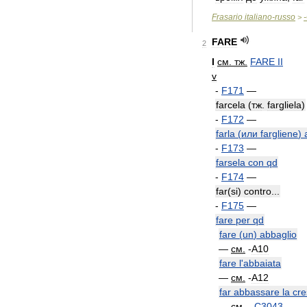
Frasario
italiano
-
russo
-
>
FARE
2
I
см
.
тж
.
FARE
II
v
-
F171
—
farcela
(
тж
.
fargliela
)
-
F172
—
farla
(
или
fargliene
)
-
F173
—
farsela
con
qd
-
F174
—
far
(
si
)
contro
...
-
F175
—
fare
per
qd
fare
(
un
)
abbaglio
—
см
.
-
A10
fare
l
'
abbaiata
—
см
.
-
A12
far
abbassare
la
cre
—
см
.
-
C3043