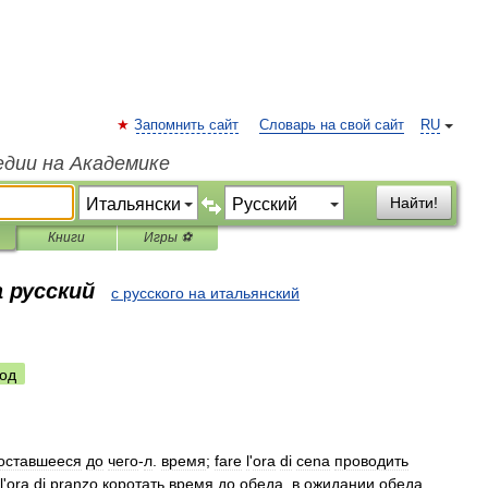
Запомнить сайт
Словарь на свой сайт
RU
едии на Академике
Найти!
Книги
Игры ⚽
 русский
с русского на итальянский
од
оставшееся
до
чего
-
л
.
время
;
fare
l
'
ora
di
cena
проводить
l
'
ora
di
pranzo
коротать
время
до
обеда
,
в
ожидании
обеда
.