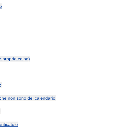
o
e
proprie
colpe
)
c
che
non
sono
del
calendario
a
nticatoio