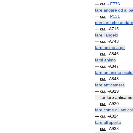
—
см
.
-
F776
fare
andare
qd
al
pa
—
см
.
-
P131
non
fare
che
andar
—
см
.
-
A715
fare
l
'
angelo
—
см
.
-
A743
fare
animo
a
qd
—
см
.
-
A846
farsi
animo
—
см
.
-
A847
fare
un
animo
risolu
—
см
.
-
A848
fare
anticamera
—
см
.
-
A919
—
far
fare
anticame
—
см
.
-
A920
fare
come
gli
antichi
—
см
.
-
A924
fare
all
'
aperta
—
см
.
-
A938