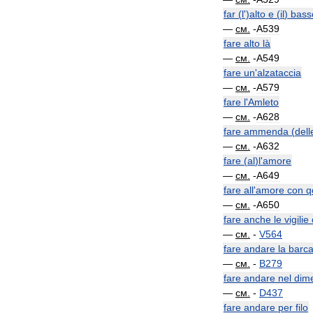
far
(
l
')
alto
e
(
il
)
bass
—
см
.
-
A539
fare
alto
là
—
см
.
-
A549
fare
un
'
alzataccia
—
см
.
-
A579
fare
l
'
Amleto
—
см
.
-
A628
fare
ammenda
(
dell
—
см
.
-
A632
fare
(
al
)
l
'
amore
—
см
.
-
A649
fare
all
'
amore
con
q
—
см
.
-
A650
fare
anche
le
vigilie
—
см
.
-
V564
fare
andare
la
barc
—
см
.
-
B279
fare
andare
nel
dime
—
см
.
-
D437
fare
andare
per
filo