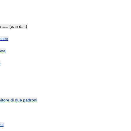
o
a
... (
или
di
...)
oseo
ona
o
vitore
di
due
padroni
ti