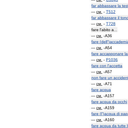
far
abbassare
la
tes
—
см
.
-
T512
far
abbassare
il
ton
—
см
.
-
T728
fare
l
'
abito
a
...
—
см
.
-
A36
fare
(
dell
')
accademi
—
см
.
-
A54
fare
accapponare
la
—
см
.
-
P1036
fare
con
l
'
accetta
—
см
.
-
A57
non
fare
un
acciden
—
см
.
-
A71
fare
acqua
—
см
.
-
A157
fare
acqua
da
occhi
—
см
.
-
A159
fare
(
l
')
acqua
di
pap
—
см
.
-
A160
fare
acqua
da
tutte