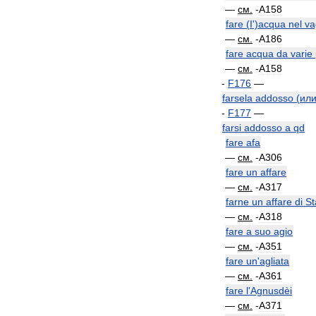
—
см
.
-
A158
fare
(
I
')
acqua
nel
va
—
см
.
-
A186
fare
acqua
da
varie
—
см
.
-
A158
-
F176
—
farsela
addosso
(
ил
-
F177
—
farsi
addosso
a
qd
fare
afa
—
см
.
-
A306
fare
un
affare
—
см
.
-
A317
farne
un
affare
di
St
—
см
.
-
A318
fare
a
suo
agio
—
см
.
-
A351
fare
un
'
agliata
—
см
.
-
A361
fare
l
'
Agnusdèi
—
см
.
-
A371