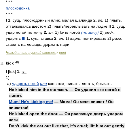
* * *
плоскодонка
* * *
I
1.
сущ.
плоскодонный ялик, малая шаланда
2.
гл.
1) плыть,
отталкиваясь шестом 2) плыть/переплывать на лодке
II
1.
сущ.
удар ногой по мячу
2.
гл.
1) бить ногой
(по мячу)
2)
редк.
ударять
III
1.
сущ.
ставка
2.
гл.
1)
карт.
понтировать 2)
разг.
ставить на лошадь; держать пари
Новый англо-русский словарь
punt
>
kick
11
I
[kɪk]
1.
гл.
1)
а)
ударять ногой
или
копытом; пинать; лягать, брыкать
He kicked him in the stomach. — Он ударил его ногой в
живот.
Mum! He's kicking me!
— Мама! Он меня пинает / Он
пинается!
He kicked open the door. — Он распахнул дверь ударом
ноги.
Don't kick the cat out like that, it's cruel; lift him out gently.