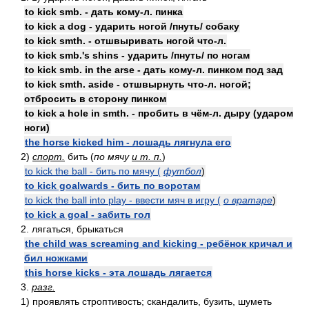
to kick smb. - дать кому-л. пинка
to kick a dog - ударить ногой /пнуть/ собаку
to kick smth. - отшвыривать ногой что-л.
to kick smb.'s shins - ударить /пнуть/ по ногам
to kick smb. in the arse - дать кому-л. пинком под зад
to kick smth. aside - отшвырнуть что-л. ногой;
отбросить в сторону пинком
to kick a hole in smth. - пробить в чём-л. дыру (ударом
ноги)
the horse kicked him - лошадь лягнула его
2)
спорт.
бить (
по мячу
и т. п.
)
to kick the ball - бить по мячу (
футбол
)
to kick goalwards - бить по воротам
to kick the ball into play - ввести мяч в игру (
о вратаре
)
to kick a goal - забить гол
2. лягаться, брыкаться
the child was screaming and kicking - ребёнок кричал и
бил ножками
this horse kicks - эта лошадь лягается
3.
разг.
1) проявлять строптивость; скандалить, бузить, шуметь