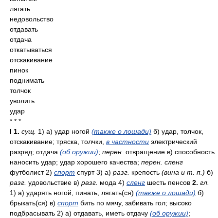
лягать
недовольство
отдавать
отдача
откатываться
отскакивание
пинок
поднимать
толчок
уволить
удар
* * *
I
1.
сущ.
1) а) удар ногой
(также о лошади)
б) удар, толчок,
отскакивание; тряска, толчки,
в частности
электрический
разряд; отдача
(об оружии)
;
перен.
отвращение в) способность
наносить удар; удар хорошего качества;
перен. сленг
футболист 2)
спорт
спурт 3) а)
разг.
крепость
(вина и т. п.)
б)
разг.
удовольствие в)
разг.
мода 4)
сленг
шесть пенсов
2.
гл.
1) а) ударять ногой, пинать, лягать(ся)
(также о лошади)
б)
брыкать(ся) в)
спорт
бить по мячу, забивать гол; высоко
подбрасывать 2) а) отдавать, иметь отдачу
(об оружии)
;