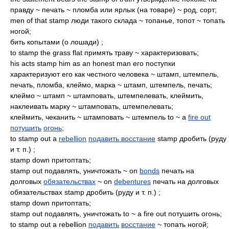
правду ~ печать ~ пломба или ярлык (на товаре) ~ род, сорт;
men of that stamp люди такого склада ~ топанье, топот ~ топать
ногой;
бить копытами (о лошади) ;
to stamp the grass flat примять траву ~ характеризовать;
his acts stamp him as an honest man его поступки
характеризуют его как честного человека ~ штамп, штемпель,
печать, пломба, клеймо, марка ~ штамп, штемпель, печать;
клеймо ~ штамп ~ штамповать, штемпелевать, клеймить,
наклеивать марку ~ штамповать, штемпелевать;
клеймить, чеканить ~ штамповать ~ штемпель to ~ a
fire out
потушить
огонь
;
to stamp out a
rebellion
подавить восстание
stamp дробить (руду
и т. п.) ;
stamp down притоптать;
stamp out подавлять, уничтожать ~ on
bonds
печать на
долговых
обязательствах
~ on
debentures
печать на долговых
обязательствах stamp дробить (руду и т. п.) ;
stamp down притоптать;
stamp out подавлять, уничтожать to ~ a fire out потушить огонь;
to stamp out a rebellion
подавить
восстание
~ топать ногой;