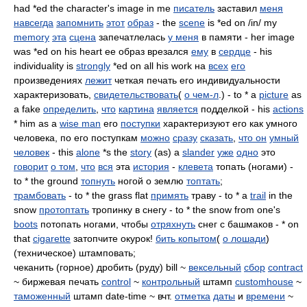
had *ed the character's image in me
писатель
заставил
меня
навсегда
запомнить
этот
образ
- the
scene
is *ed on /in/ my
memory
эта
сцена
запечатлелась
у меня
в памяти - her image
was *ed on his heart ее образ врезался
ему
в
сердце
- his
individuality is
strongly
*ed on all his work на
всех
его
произведениях
лежит
четкая печать его индивидуальности
характеризовать,
свидетельствовать
(
о чем-л
.) - to * a
picture
as
a fake
определить
,
что
картина
является
подделкой - his
actions
* him as a
wise man
его
поступки
характеризуют его как умного
человека, по его поступкам
можно
сразу
сказать
,
что он
умный
человек
- this
alone
*s the
story
(as) a
slander
уже
одно
это
говорит
о том
,
что
вся
эта
история
-
клевета
топать (ногами) -
to * the ground
топнуть
ногой о землю
топтать
;
трамбовать
- to * the grass flat
примять
траву - to * a
trail
in the
snow
протоптать
тропинку в снегу - to * the snow from one's
boots
потопать ногами, чтобы
отряхнуть
снег с башмаков - * on
that
cigarette
затопчите окурок!
бить копытом
(
о лошади
)
(техническое) штамповать;
чеканить (горное) дробить (руду) bill ~
вексельный
сбор
contract
~ биржевая печать
control
~
контрольный
штамп
customhouse
~
таможенный
штамп date-time ~ вчт.
отметка
даты
и
времени
~