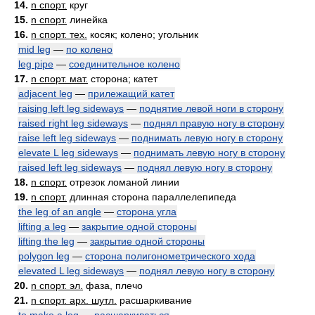
14.
n спорт.
круг
15.
n спорт.
линейка
16.
n спорт. тех.
косяк; колено; угольник
mid leg
—
по колено
leg pipe
—
соединительное колено
17.
n спорт. мат.
сторона; катет
adjacent leg
—
прилежащий катет
raising left leg sideways
—
поднятие левой ноги в сторону
raised right leg sideways
—
поднял правую ногу в сторону
raise left leg sideways
—
поднимать левую ногу в сторону
elevate L leg sideways
—
поднимать левую ногу в сторону
raised left leg sideways
—
поднял левую ногу в сторону
18.
n спорт.
отрезок ломаной линии
19.
n спорт.
длинная сторона параллелепипеда
the leg of an angle
—
сторона угла
lifting a leg
—
закрытие одной стороны
lifting the leg
—
закрытие одной стороны
polygon leg
—
сторона полигонометрического хода
elevated L leg sideways
—
поднял левую ногу в сторону
20.
n спорт. эл.
фаза, плечо
21.
n спорт. арх. шутл.
расшаркивание