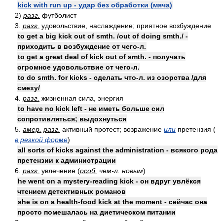
kick with run up - удар без обработки (мяча)
2)
разг.
футболист
3.
разг.
удовольствие, наслаждение; приятное возбуждение
to get a big kick out of smth. /out of doing smth./ -
приходить в возбуждение от чего-л.
to get a great deal of kick out of smth. - получать
огромное удовольствие от чего-л.
to do smth. for kicks - сделать что-л. из озорства /для
смеху/
4.
разг.
жизненная сила, энергия
to have no kick left - не иметь больше сил
сопротивляться; выдохнуться
5.
амер.
разг.
активный протест; возражение
или
претензия (
в резкой форме
)
all sorts of kicks against the administration - всякого рода
претензии к администрации
6.
разг.
увлечение (
особ.
чем-л. новым
)
he went on a mystery-reading kick - он вдруг увлёкся
чтением детективных романов
she is on a health-food kick at the moment - сейчас она
просто помешалась на диетическом питании