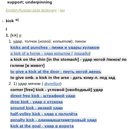
support; underpinning
English-Russian base dictionary
leg
>
kick
4
I
1.
[kık]
n
1. удар, толчок (
ногой, копытом
); пинок
kicks and punches - пинки и удары кулаком
a kick of a horse - удар копытом (
лошади
)
a kick on the shin [in the stomach] - удар ногой /пинок/ по
голени [в живот]
to give a kick at the door - пнуть ногой дверь
to give smb. a kick in the arse - дать кому-л. под зад
2. 1) удар мячом (
футбол
)
corner [free] kick - угловой [свободный] удар
direct free kick - штрафной удар
drop kick - удар с отскока
ground kick - низкий удар
half-volley kick - удар с полулёта
penalty kick - одиннадцатиметровый удар
kick at the goal - удар в ворота