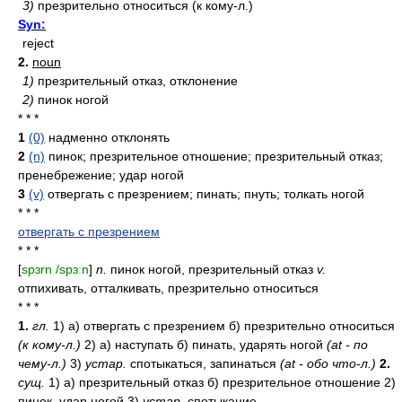
3)
презрительно относиться (к кому-л.)
Syn:
reject
2.
noun
1)
презрительный отказ, отклонение
2)
пинок ногой
* * *
1
(0)
надменно отклонять
2
(n)
пинок; презрительное отношение; презрительный отказ;
пренебрежение; удар ногой
3
(v)
отвергать с презрением; пинать; пнуть; толкать ногой
* * *
отвергать с презрением
* * *
[
spɜrn /spɜːn
]
n.
пинок ногой, презрительный отказ
v.
отпихивать, отталкивать, презрительно относиться
* * *
1.
гл.
1) а) отвергать с презрением б) презрительно относиться
(к кому-л.)
2) а) наступать б) пинать, ударять ногой
(at - по
чему-л.)
3)
устар.
спотыкаться, запинаться
(at - обо что-л.)
2.
сущ.
1) а) презрительный отказ б) презрительное отношение 2)
пинок, удар ногой 3)
устар.
спотыкание