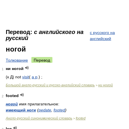
Перевод:
с английского на
с русского на
русский
английский
ногой
Толкование
Перевод
ни ногой
1
(к Д) not
visit
(
a p
.) ;
Большой англо-русский и русско-английский словарь
ни ногой
>
footed
2
ногой
имя прилагательное:
имеющий ноги
(
pedate
,
footed
)
Англо-русский синонимический словарь
footed
>
leg