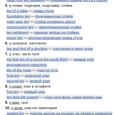
raise right leg sideways
—
поднимать правую ногу в сторону
5.
n
ножка, подпорка, подставка; стойка
leg of a table
—
ножка стола
foundation leg
—
фундаментная стойка
main gear leg
—
стойка основного шасси
compression leg
—
амортизационная стойка
leg weldment
—
сварная деталь на стойках
quiver leg
—
круглая коническая ножка стула
6.
n
штанина; паголенок
leg and foot of a stocking
—
паголенок и лапа чулка
7.
n
этап, часть пути
the first leg of a round-the-world flight
—
первый этап
кругосветного перелёта
leg of the route
—
участок пути
final leg
—
конечный этап
second leg
—
второй этап
8.
n спорт.
этап в эстафете
first leg
—
первый этап
leg feint left support
—
упор ноги врозь левая вперед вне
9.
n мор.
галс
10.
n косм.
участок траектории
upwind leg
—
участок захода на посадку до первого разворота