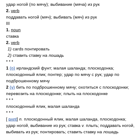
удар ногой (по мячу); выбивание (мяча) из рук
2.
verb
поддавать ногой (мяч); выбивать (мяч) из рук
III
1.
noun
ставка
2.
verb
1)
cards понтировать
2)
ставить ставку на лошадь
* * *
1
(n)
ирландский фунт; малая шаланда; плоскодонка;
плоскодонный ялик; понтер; удар по мячу с рук; удар по
подброшенному мячу
2
(v)
бить по подброшенному мячу; охотиться с плоскодонки;
перевозить на плоскодонке; плыть на плоскодонке
* * *
плоскодонный ялик, малая шаланда
* * *
[
pʌnt
]
n.
плоскодонный ялик, малая шаланда, плоскодонка;
удар ногой, выбивание из рук; ставка
v.
плыть; поддавать ногой,
выбивать из рук; понтировать; ставить ставку на лошадь