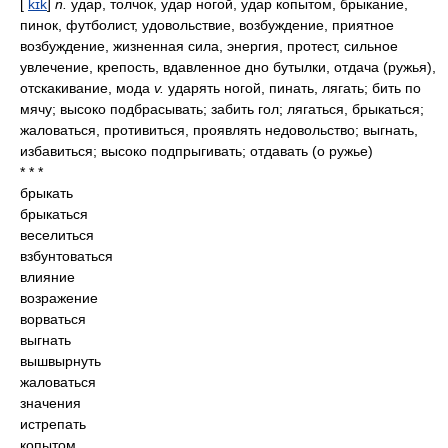
[
kɪk
]
n.
удар, толчок, удар ногой, удар копытом, брыкание,
пинок, футболист, удовольствие, возбуждение, приятное
возбуждение, жизненная сила, энергия, протест, сильное
увлечение, крепость, вдавленное дно бутылки, отдача (ружья),
отскакивание, мода
v.
ударять ногой, пинать, лягать; бить по
мячу; высоко подбрасывать; забить гол; лягаться, брыкаться;
жаловаться, противиться, проявлять недовольство; выгнать,
избавиться; высоко подпрыгивать; отдавать (о ружье)
* * *
брыкать
брыкаться
веселиться
взбунтоваться
влияние
возражение
ворваться
выгнать
вышвырнуть
жаловаться
значения
истрепать
копытом