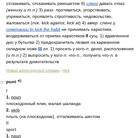
отскакивать, отскакивать рикошетом б)
сленг
давать отказ
(жениху и т.п.)
3)
разг.
противиться, упорствовать,
упрямиться, проявлять строптивость, недовольство,
жаловаться (
тж. kick against, kick at
) 4)
амер. сленг
в
сочетании to kick the habit
не принимать наркотики,
воздерживаться от приема наркотиков
II
сущ.
1) вдавленное
дно у бутылки 2) предохранитель лезвия на карманном
складном ноже
III
гл.
1) просить у кого-л. денег, расположения
(и т.п.)
2) выпросить у кого-л. что-л., получить что-л. в
результате домогательств
Новый англо-русский словарь
kick
>
punt
10
I
1.
noun
плоскодонный ялик, малая шаланда
2.
verb
плыть (на плоскодонке), отталкиваясь шестом
II
sport
1.
noun