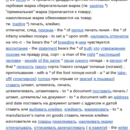
гербовая марка сберегательная марка (тж.
savings
*)
"премиальная" марка (прилагается к товару;
накопленные марки обмениваются на товар;
тж.
trading
*) печать, клеймо;
отпечаток, след,
признак
- the * of
genius
печать гения - the * of
infamy клеймо позора - to set a * upon smth.
наложить отпечаток
на что-л. - he bears the * of
breeding
в
нем
чувствуется
воспитание
- the
statement
bears the * of
truth
это
утверждение
похоже
на правду род, сорт - a man of the
right
*
настоящий
человек
-
people
of the same
*
люди
одного
склада - a
person
of
that *
личность
такого
сорта /такого склада/ топанье (ногами) ;
притопывание - with a * of the foot топнув ногой - a * at the
take-
off
(
спортивное
)
толчок
при отрыве от
земли
(
в прыжках
)
ставить
штамп, штемпель, печать;
штемпелевать, штамповать - to * a document
поставить
печать /
штамп, штемпель/ на документ - to * a document with an
address
and date поставить на документ штамп с адресом и датой
ставить или
выбивать клеймо
,
клеймить
,
маркировать
- to * a
manufacturer's name on goods ставить личное клеймо
изготовителя на
товары
приклеивать
,
наклеивать марки
отпечатывать
,
оттискивать запечатлевать
(
в памяти
) - the
writer