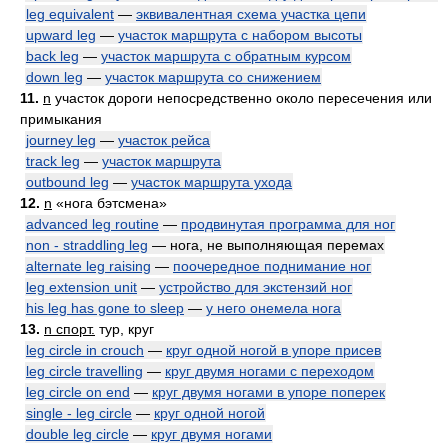
leg equivalent
—
эквивалентная схема участка цепи
upward leg
—
участок маршрута с набором высоты
back leg
—
участок маршрута с обратным курсом
down leg
—
участок маршрута со снижением
11.
n
участок дороги непосредственно около пересечения или
примыкания
journey leg
—
участок рейса
track leg
—
участок маршрута
outbound leg
—
участок маршрута ухода
12.
n
«нога бэтсмена»
advanced leg routine
—
продвинутая программа для ног
non - straddling leg
— нога, не выполняющая перемах
alternate leg raising
—
поочередное поднимание ног
leg extension unit
—
устройство для экстензий ног
his leg has gone to sleep
—
у него онемела нога
13.
n спорт.
тур, круг
leg circle in crouch
—
круг одной ногой в упоре присев
leg circle travelling
—
круг двумя ногами с переходом
leg circle on end
—
круг двумя ногами в упоре поперек
single - leg circle
—
круг одной ногой
double leg circle
—
круг двумя ногами