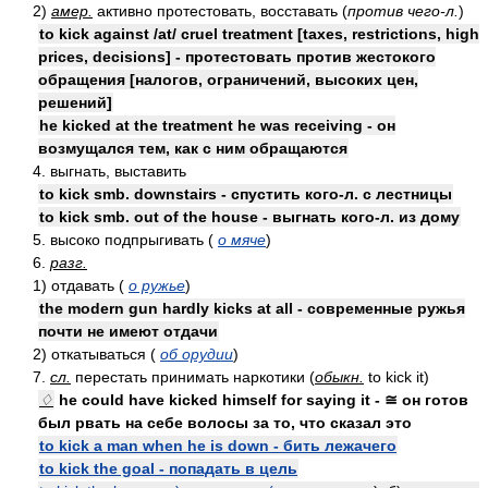
2)
амер.
активно протестовать, восставать (
против чего-л.
)
to kick against /at/ cruel treatment [taxes, restrictions, high
prices, decisions] - протестовать против жестокого
обращения [налогов, ограничений, высоких цен,
решений]
he kicked at the treatment he was receiving - он
возмущался тем, как с ним обращаются
4. выгнать, выставить
to kick smb. downstairs - спустить кого-л. с лестницы
to kick smb. out of the house - выгнать кого-л. из дому
5. высоко подпрыгивать (
о мяче
)
6.
разг.
1) отдавать (
о ружье
)
the modern gun hardly kicks at all - современные ружья
почти не имеют отдачи
2) откатываться (
об орудии
)
7.
сл.
перестать принимать наркотики (
обыкн.
to kick it)
♢
he could have kicked himself for saying it - ≅ он готов
был рвать на себе волосы за то, что сказал это
to kick a man when he is down - бить лежачего
to kick the goal - попадать в цель