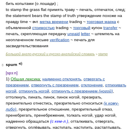
бить копытами (о лошади) ;
to stamp the grass flat примять траву ~ печать, отпечаток, след;
the statement bears the stamp of truth утверждение похоже на
правду time ~ вчт.
метка времени
trading ~
торговая марка
с
объявленной
стоимостью
trading ~
торговый
купон
transfer
~
печать, скрепляющая передачу
unpaid
letter
~ штемпель на
неоплаченном письме
verification
~ печать для
засвидетельствования
Большой англо-русский и русско-английский словарь
stamp
>
spurn
8
[spɜːn]
1)
Общая лексика:
надменно отклонять
,
отвергать с
презрением
,
отвергнуть с презрением
,
отклонение
,
отпихивать
ногой
,
отпихнуть ногой
,
отпихнуть с презрением
(ногой)
,
оттолкнуть, пинать, пинок, пинок ногой, презирать,
презнительно отнестись, презрительно относиться
(к кому-
либо)
, презрительное отношение, презрительный отказ,
пренебрегать, пренебрежение, толкать ногой, удар ногой,
надменно обращаться
(с кем-л.)
, отталкивать, отвергать,
отвергнуть, оплёвывать, наступать, наступить, растаптывать,