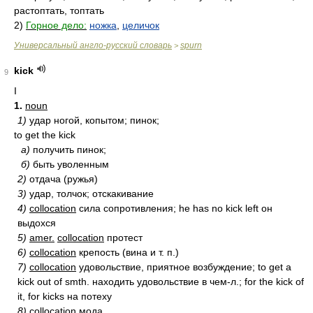
растоптать, топтать
2)
Горное дело:
ножка
,
целичок
Универсальный англо-русский словарь
spurn
>
kick
9
I
1.
noun
1)
удар ногой, копытом; пинок;
to get the kick
а)
получить пинок;
б)
быть уволенным
2)
отдача (ружья)
3)
удар, толчок; отскакивание
4)
collocation
сила сопротивления; he has no kick left он
выдохся
5)
amer.
collocation
протест
6)
collocation
крепость (вина и т. п.)
7)
collocation
удовольствие, приятное возбуждение; to get a
kick out of smth. находить удовольствие в чем-л.; for the kick of
it, for kicks на потеху
8)
collocation
мода