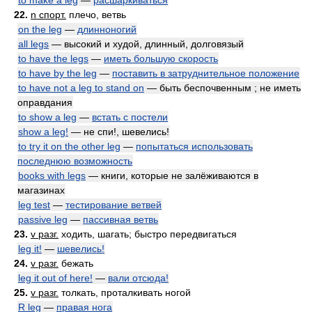
to make a leg
—
расшаркиваться
22.
n спорт.
плечо, ветвь
on the leg
—
длинноногий
all legs
— высокий и худой, длинный, долговязый
to have the legs
—
иметь большую скорость
to have by the leg
—
поставить в затруднительное положение
to have not a leg to stand on
— быть беспочвенным ; не иметь
оправдания
to show a leg
—
встать с постели
show a leg!
— не спи!, шевелись!
to try it on the other leg
—
попытаться использовать
последнюю возможность
books with legs
— книги, которые не залёживаются в
магазинах
leg test
—
тестирование ветвей
passive leg
—
пассивная ветвь
23.
v разг.
ходить, шагать; быстро передвигаться
leg it!
—
шевелись!
24.
v разг.
бежать
leg it out of here!
—
вали отсюда!
25.
v разг.
толкать, проталкивать ногой
R leg
—
правая нога