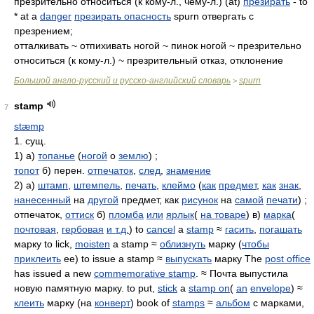
презрительно относиться (к кому-л., чему-л.) (at)
презирать
- to
* at a
danger
презирать опасность
spurn отвергать с
презрением;
отталкивать ~ отпихивать ногой ~ пинок ногой ~ презрительно
относиться (к кому-л.) ~ презрительный отказ, отклонение
Большой англо-русский и русско-английский словарь
spurn
>
stamp
7
stæmp
1. сущ.
1) а)
топанье
(
ногой
о
землю
) ;
топот
б) перен.
отпечаток
,
след
,
знамение
2) а)
штамп
,
штемпель
,
печать
,
клеймо
(
как
предмет
,
как
знак
,
нанесенный
на
другой
предмет, как
рисунок
на
самой
печати
) ;
отпечаток,
оттиск
б)
пломба
или
ярлык
(
на товаре
) в)
марка
(
почтовая
,
гербовая
и т.д.
) to
cancel
a
stamp
≈
гасить
,
погашать
марку to lick,
moisten
a stamp ≈
облизнуть
марку (
чтобы
приклеить
ее) to issue a stamp ≈
выпускать
марку The
post office
has issued a new
commemorative stamp
. ≈ Почта выпустила
новую памятную марку. to put,
stick
a
stamp on
(
an
envelope
) ≈
клеить
марку (на
конверт
) book of
stamps
≈
альбом
с марками,