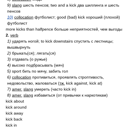
9)
slang
шесть пенсов; two and a kick два шиллинга и шесть
пенсов
10)
collocation
футболист; good (bad) kick хороший (плохой)
футболист
more kicks than halfpence больше неприятностей, чем выгоды
2.
verb
1)
ударять ногой; to kick downstairs спустить с лестницы;
вышвырнуть
2)
брыкать(ся); лягать(ся)
3)
отдавать (о ружье)
4)
высоко подбрасывать (мяч)
5)
sport бить по мячу, забить гол
6)
collocation
противиться, проявлять строптивость,
недовольство, жаловаться (
тж.
kick against, kick at)
7)
amer.
slang
умереть (часто kick in)
8)
amer.
slang
избавиться (от привычки к наркотикам)
kick about
kick around
kick away
kick back
kick in