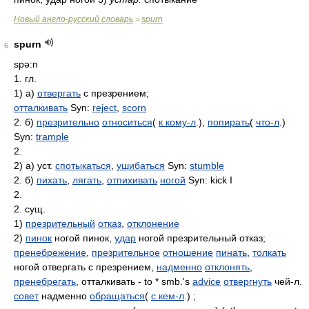
Новый англо-русский словарь
spurn
>
spurn
6
spə:n
1. гл.
1) а)
отвергать
с презрением;
отталкивать
Syn:
reject
,
scorn
2. б)
презрительно
относиться
(
к кому-л
.),
попирать
(
что-л
.)
Syn:
trample
2.
2) а) уст.
спотыкаться
,
ушибаться
Syn:
stumble
2. б)
пихать
,
лягать
,
отпихивать
ногой
Syn: kick I
2.
2. сущ.
1)
презрительный
отказ
,
отклонение
2)
пинок
ногой пинок,
удар
ногой презрительный отказ;
пренебрежение
,
презрительное
отношение
пинать
,
толкать
ногой отвергать с презрением,
надменно
отклонять
,
пренебрегать
, отталкивать - to * smb.'s
advice
отвергнуть
чей-л.
совет
надменно
обращаться
(
с кем-л
.) ;