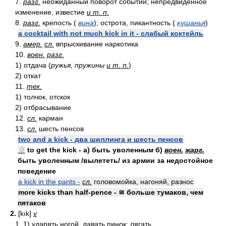
7.
разг.
неожиданный поворот событий; непредвиденное
изменение, известие
и т. п.
8.
разг.
крепость (
вина
); острота, пикантность (
кушанья
)
a cocktail with not much kick in it - слабый коктейль
9.
амер.
сл.
впрыскивание наркотика
10.
воен.
разг.
1) отдача (
ружья, пружины
и т. п.
)
2) откат
11.
тех.
1) толчок, отскок
2) отбрасывание
12.
сл.
карман
13.
сл.
шесть пенсов
two and a kick - два шиллинга и шесть пенсов
♢
to get the kick - а) быть уволенным б)
воен.
жарг.
быть уволенным /вылететь/ из армии за недостойное
поведение
a kick in the pants -
сл.
головомойка, нагоняй, разнос
more kicks than half-pence - ≅ больше тумаков, чем
пятаков
2.
[kık]
v
1. 1) ударять ногой, давать пинок; лягать