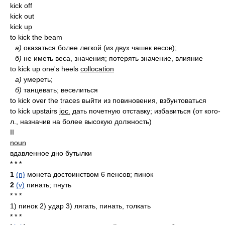
kick off
kick out
kick up
to kick the beam
а)
оказаться более легкой (из двух чашек весов);
б)
не иметь веса, значения; потерять значение, влияние
to kick up one's heels
collocation
а)
умереть;
б)
танцевать; веселиться
to kick over the traces выйти из повиновения, взбунтоваться
to kick upstairs
joc.
дать почетную отставку; избавиться (от кого-
л., назначив на более высокую должность)
II
noun
вдавленное дно бутылки
* * *
1
(n)
монета достоинством 6 пенсов; пинок
2
(v)
пинать; пнуть
* * *
1) пинок 2) удар 3) лягать, пинать, толкать
* * *