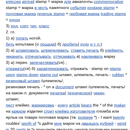
кляссер
airmail
stamp ≈ марка
для
авиапочты
commemorative
stamp ≈ марка
в честь
памятного
события
postage stamp
≈
почтовая марка
revenue stamp
≈
гербовая марка
trading stamp
≈
купон
3)
род
,
сорт
,
тип
,
класс
2. гл.
1) а)
топать
ногой;
бить
копытами (о
лошади
) б)
дробить
(
руду
и т. п.
)
2) а)
штамповать
,
штемпелевать
,
ставить печать
б)
клеймить
,
чеканить
,
отпечатывать
,
оттискивать
в)
наклеивать
марку
3) а) перен.
запечатлевать
(ся) ;
отражать
(ся) б)
характеризовать
, отражать ∙ stamp on
stamp
upon
stamp down
stamp out
штамп, штемпель, печать -
rubber
*
резиновый штамп
/штемпель/;
резиновая печать - * on a
document
штамп /штемпель, печать/
на каком-л. документе
печатка
(
техническое
)
чекан
;
штамп;
пест
клеймо,
маркировка
-
every
article
bears
the * of the
maker
на
каждом
изделии
стоит
клеймо изготовителя
пломба или
ярлык на товаре почтовая марка (тж.
postage
*) - I want
twenty
roubles'
worth of
*s дайте
мне
марок на
двадцать
рублей
-
send
in
20
cents
in *s пришлите двадцать центов почтовыми марками