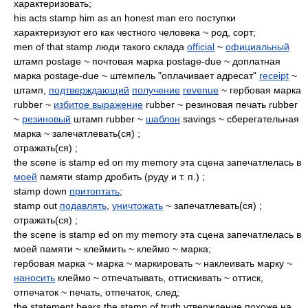
характеризовать;
his acts stamp him as an honest man его поступки
характеризуют его как честного человека ~ род, сорт;
men of that stamp люди такого склада
official
~
официальный
штамп postage ~ почтовая марка postage-due ~ доплатная
марка postage-due ~ штемпель "оплачивает адресат"
receipt
~
штамп,
подтверждающий
получение
revenue
~ гербовая марка
rubber ~
избитое выражение
rubber ~ резиновая печать rubber
~
резиновый
штамп rubber ~
шаблон
savings ~ сберегательная
марка ~ запечатлевать(ся) ;
отражать(ся) ;
the scene is stamp ed on my memory эта сцена запечатлелась в
моей
памяти stamp дробить (руду и т. п.) ;
stamp down
притоптать
;
stamp out
подавлять
,
уничтожать
~ запечатлевать(ся) ;
отражать(ся) ;
the scene is stamp ed on my memory эта сцена запечатлелась в
моей памяти ~ клеймить ~ клеймо ~ марка;
гербовая марка ~ марка ~ маркировать ~ наклеивать марку ~
наносить
клеймо ~ отпечатывать, оттискивать ~ оттиск,
отпечаток ~ печать, отпечаток, след;
the statement bears the stamp of truth утверждение похоже на