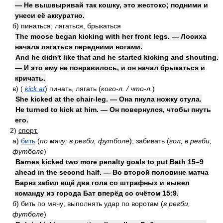
— Не вышвыривай так кошку, это жестоко; подними и
унеси её аккуратно.
б)
пинаться; лягаться, брыкаться
The moose began kicking with her front legs. — Лосиха
начала лягаться передними ногами.
And he didn't like that and he started kicking and shouting.
— И это ему не понравилось, и он начал брыкаться и
кричать.
в)
(
kick at
)
пинать, лягать
(
кого-л. / что-л.
)
She kicked at the chair-leg. — Она пнула ножку стула.
He turned to kick at him. — Он повернулся, чтобы пнуть
его.
2)
спорт.
а)
бить
(
по мячу; в регби, футболе
)
; забивать
(
гол; в регби,
футболе
)
Barnes kicked two more penalty goals to put Bath 15–9
ahead in the second half. — Во второй половине матча
Барнз забил ещё два гола со штрафных и вывел
команду из города Бат вперёд со счётом 15:9.
б)
бить по мячу; выполнять удар по воротам
(
в регби,
футболе
)