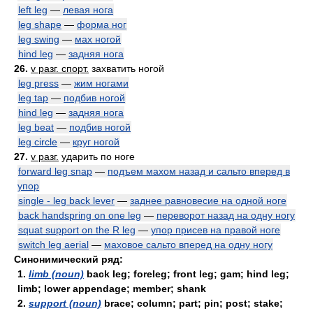
left leg
—
левая нога
leg shape
—
форма ног
leg swing
—
мах ногой
hind leg
—
задняя нога
26.
v разг. спорт.
захватить ногой
leg press
—
жим ногами
leg tap
—
подбив ногой
hind leg
—
задняя нога
leg beat
—
подбив ногой
leg circle
—
круг ногой
27.
v разг.
ударить по ноге
forward leg snap
—
подъем махом назад и сальто вперед в
упор
single - leg back lever
—
заднее равновесие на одной ноге
back handspring on one leg
—
переворот назад на одну ногу
squat support on the R leg
—
упор присев на правой ноге
switch leg aerial
—
маховое сальто вперед на одну ногу
Синонимический ряд:
1.
limb (noun)
back leg; foreleg; front leg; gam; hind leg;
limb; lower appendage; member; shank
2.
support (noun)
brace; column; part; pin; post; stake;