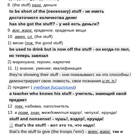
8. (the stuff)
разг.
деньги
to be short of the (necessary) stuff - не иметь
достаточного количества денег
has she got the stuff? - у неё есть деньги?
9.
вор. жарг.
краденое, краденые вещи
10.
амер.
сл.
(the stuff)
1) виски (
тж.
the good stuff)
be used to drink but is now off the stuff - он когда-то пил,
но теперь завязал
2) марихуана; героин; наркотик
11. 1) знание; умение; квалификация
they're showing their stuff - они показывают, на что способны /
демонстрируют свою ловкость, свои познания
и т. п.
/
2) предмет (
учебная дисциплина
)
a teacher who knows his stuff - учитель, знающий свой
предмет
12.
тех.
набивка, наполнитель
13.
в
грам.
знач.
междометия
вздор!, чепуха!, ерунда!
stuff and nonsense! - чушь!, вздор!, ерунда!
♢
that's the stuff! - вот это то, что надо!
that's the stuff to give (the troops /'em/) -
воен.
жарг.
так и