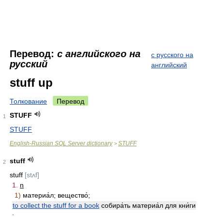
Перевод:
с английского на
с русского на
русский
английский
stuff up
Толкование
Перевод
STUFF
1
STUFF
English-Russian SQL Server dictionary
STUFF
>
stuff
2
stuff
[stʌf]
1.
n
1)
материа́л; вещество́;
to collect the stuff for a book
собира́ть материа́л для кни́ги
;