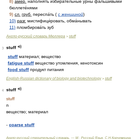
8)
амер.
наполня́ть избира́тельные у́рны фальши́выми
бюллете́нями
9)
сл.
груб.
переспа́ть (
с женщиной
)
10)
разг.
мистифици́ровать, обма́нывать
11)
пломбирова́ть зуб
Англо-русский словарь Мюллера
stuff
>
stuff
3
stuff
материал; вещество
fatigue stuff
вещество утомления, кенотоксин
food stuff
продукт питания
English-Russian dictionary of biology and biotechnology
stuff
>
stuff
4
stuff
n
вещество; материал
-
coarse stuff
Англо-русский строительный словарь. — М.: Русский Язык
.
С.Н.Корчемкина,