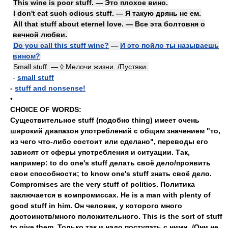
This wine is poor stuff. — Это плохое вино.
I don't eat such odious stuff. — Я такую дрянь не ем.
All that stuff about eternel love. — Все эта болтовня о
вечной любви.
Do you call this stuff wine?
—
И это пойло ты называешь
вином?
Small stuff. —
◊
Мелочи жизни. /Пустяки.
-
small stuff
-
stuff and nonsense!
•
CHOICE OF WORDS:
Существительное stuff (подобно thing) имеет очень
широкий диапазон употреблений с общим значением "то,
из чего что-либо состоит или сделано", переводы его
зависят от сферы употребления и ситуации. Так,
например: to do one's stuff делать своё дело/проявить
свои способности; to know one's stuff знать своё дело.
Compromises are the very stuff of politics. Политика
заключается в компромиссах. He is a man with plenty of
good stuff in him. Он человек, у которого много
достоинств/много положительного. This is the sort of stuff
to give them. Только так и надо поступать с ними. /Они не