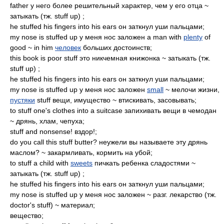
father у него более решительный характер, чем у его отца ~
затыкать (тж. stuff up) ;
he stuffed his fingers into his ears он заткнул уши пальцами;
my nose is stuffed up у меня нос заложен a man with
plenty
of
good ~ in him
человек
больших достоинств;
this book is poor stuff это никчемная книжонка ~ затыкать (тж.
stuff up) ;
he stuffed his fingers into his ears он заткнул уши пальцами;
my nose is stuffed up у меня нос заложен
small
~ мелочи жизни,
пустяки
stuff вещи, имущество ~ втискивать, засовывать;
to stuff one's clothes into a suitcase запихивать вещи в чемодан
~ дрянь, хлам, чепуха;
stuff and nonsense! вздор!;
do you call this stuff butter? неужели вы называете эту дрянь
маслом? ~ закармливать, кормить на убой;
to stuff a child with
sweets
пичкать ребенка сладостями ~
затыкать (тж. stuff up) ;
he stuffed his fingers into his ears он заткнул уши пальцами;
my nose is stuffed up у меня нос заложен ~ разг. лекарство (тж.
doctor's stuff) ~ материал;
вещество;