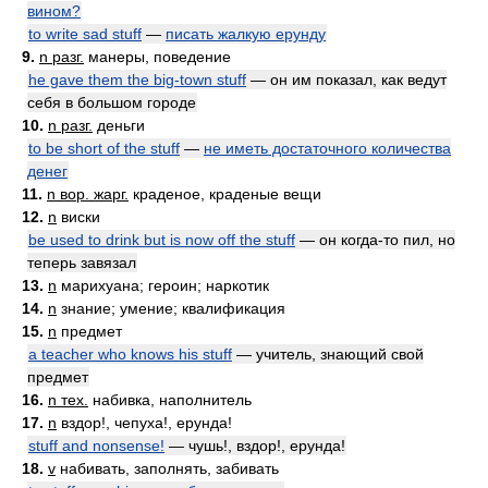
вином?
to write sad stuff
—
писать жалкую ерунду
9.
n разг.
манеры, поведение
he gave them the big-town stuff
— он им показал, как ведут
себя в большом городе
10.
n разг.
деньги
to be short of the stuff
—
не иметь достаточного количества
денег
11.
n вор. жарг.
краденое, краденые вещи
12.
n
виски
be used to drink but is now off the stuff
— он когда-то пил, но
теперь завязал
13.
n
марихуана; героин; наркотик
14.
n
знание; умение; квалификация
15.
n
предмет
a teacher who knows his stuff
— учитель, знающий свой
предмет
16.
n тех.
набивка, наполнитель
17.
n
вздор!, чепуха!, ерунда!
stuff and nonsense!
— чушь!, вздор!, ерунда!
18.
v
набивать, заполнять, забивать