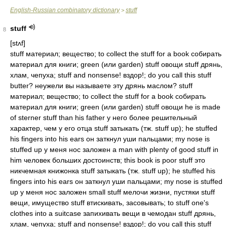
English-Russian combinatory dictionary
stuff
>
stuff
8
[stʌf]
stuff материал; вещество; to collect the stuff for a book собирать
материал для книги; green (или garden) stuff овощи stuff дрянь,
хлам, чепуха; stuff and nonsense! вздор!; do you call this stuff
butter? неужели вы называете эту дрянь маслом? stuff
материал; вещество; to collect the stuff for a book собирать
материал для книги; green (или garden) stuff овощи he is made
of sterner stuff than his father у него более решительный
характер, чем у его отца stuff затыкать (тж. stuff up); he stuffed
his fingers into his ears он заткнул уши пальцами; my nose is
stuffed up у меня нос заложен a man with plenty of good stuff in
him человек больших достоинств; this book is poor stuff это
никчемная книжонка stuff затыкать (тж. stuff up); he stuffed his
fingers into his ears он заткнул уши пальцами; my nose is stuffed
up у меня нос заложен small stuff мелочи жизни, пустяки stuff
вещи, имущество stuff втискивать, засовывать; to stuff one's
clothes into a suitcase запихивать вещи в чемодан stuff дрянь,
хлам, чепуха; stuff and nonsense! вздор!; do you call this stuff