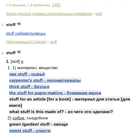
1995
С.К.Кашкина, С.В.Курбатова
.
.
Англо-русский словарь строительных терминов
stuff
>
stuff
5
stuff набиватьnвещь
Персональный Сократ
stuff
>
stuff
6
1.
[stʌf]
n
1. 1) материал; вещество
raw stuff - сырьё
carpenter's stuff - лесоматериалы
thick stuff - брусья
the stuff for paper-making - бумажная масса
stuff for an article [for a book] - материал для статьи [для
книги]
what stuff is this made of? - из чего это сделано?
2)
собир.
съедобное
green /garden/ stuff - овощи
sweet stuff - сласти