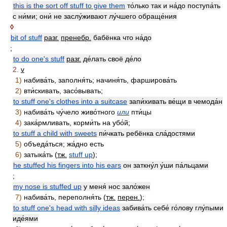
this is the sort off stuff to give them
то́лько так и на́до поступа́ть
с ни́ми; они́ не заслу́живают лу́чшего обраще́ния
◊
bit of stuff
разг.
пренебр.
бабёнка что на́до
;
to do one's stuff
разг.
де́лать своё де́ло
2.
v
1)
набива́ть, заполня́ть; начиня́ть, фарширова́ть
2)
вти́скивать, засо́вывать;
to stuff one's clothes into a suitcase
запи́хивать ве́щи в чемода́н
3)
набива́ть чу́чело живо́тного
или
пти́цы
4)
зака́рмливать, корми́ть на убо́й;
to stuff a child with sweets
пи́чкать ребёнка сла́достями
5)
объеда́ться; жа́дно есть
6)
затыка́ть (
тж.
stuff up
);
he stuffed his fingers into his ears
он заткну́л у́ши па́льцами
;
my nose is stuffed up
у меня́ нос зало́жен
7)
набива́ть, переполня́ть (
тж.
перен.
);
to stuff one's head with silly ideas
забива́ть себе́ го́лову глу́пыми
иде́ями