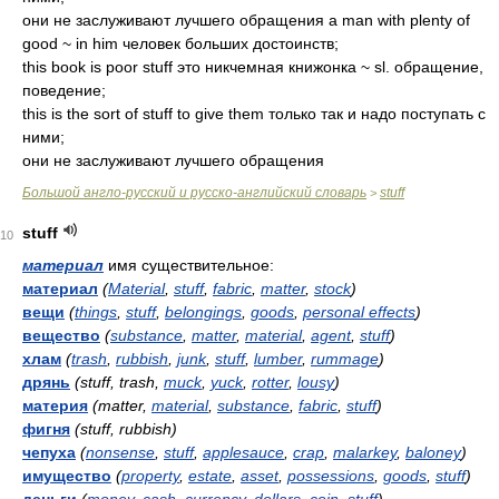
они не заслуживают лучшего обращения a man with plenty of
good ~ in him человек больших достоинств;
this book is poor stuff это никчемная книжонка ~ sl. обращение,
поведение;
this is the sort of stuff to give them только так и надо поступать с
ними;
они не заслуживают лучшего обращения
Большой англо-русский и русско-английский словарь
stuff
>
stuff
10
материал
имя существительное:
материал
(
Material
,
stuff
,
fabric
,
matter
,
stock
)
вещи
(
things
,
stuff
,
belongings
,
goods
,
personal effects
)
вещество
(
substance
,
matter
,
material
,
agent
,
stuff
)
хлам
(
trash
,
rubbish
,
junk
,
stuff
,
lumber
,
rummage
)
дрянь
(stuff, trash,
muck
,
yuck
,
rotter
,
lousy
)
материя
(matter,
material
,
substance
,
fabric
,
stuff
)
фигня
(stuff, rubbish)
чепуха
(
nonsense
,
stuff
,
applesauce
,
crap
,
malarkey
,
baloney
)
имущество
(
property
,
estate
,
asset
,
possessions
,
goods
,
stuff
)