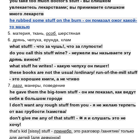
you take too much doctor's stuff - вы слишком
увлекаетесь лекарствами; вы принимаете слишком
много лекарств
he rubbed some stuff on the burn - он помазал ожог какой-
то мазью
5. материя, ткань,
особ.
шерстяная
6. дрянь, чепуха, ерунда, хлам
what stuff! - что за чушь!, что за глупости!
do you call this stuff wine? - неужели вы называете эту
дрянь вином?
what stuff he writes! - какую чепуху он пишет!
these books are not the usual /ordinary/ run-of-the-mill stuff
- это хорошие книги, а не чтиво
7.
разг.
манеры, поведение
he gave them the big-town stuff - он им показал, как ведут
себя в большом городе
I don't want any rough stuff from you - я не желаю терпеть
от вас грубости /хамства/
don't give me any of that stuff! - ≅ я и слушать это не
хочу!
that's kid [sissy] stuff -
пренебр.
это разговор /занятие/ только
для детей [для девчонок]