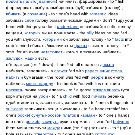
подбить
пальто
(
ватином
) начинять, фаршировать - to * fish
фаршировать рыбу пломбировать (зуб) забивать (голову) ;
вбивать
(в
сознание
) - to * one's head with
romantic
ideas
забивать
себе
голову романтическими идеями - don't * (up) your
head with things you don't
understand
не забивайте себе голову
вещами,
которых
вы не понимаете - the
silly
ideas he had *ed
you with глупости,
которыми
он забил вам голову - to *
facts
into
smb.'s mind вбивать /вколачивать/
факты
в чью-л. голову - to *
smb. for an exam
натаскивать
кого-л. к экзамену набивать
желудок
,
жадно
есть;
объедаться (тж. * down) - I am *ed full я наелся
досыта
набивать, заполнять - a
drawer
*ed with
papers
ящик стола
,
набитый
бумагами - the room was *ed with
people
в комнату
набилось
много народу
- his book is *ed with lies его книга
насквозь
лжива закармливать - to * a goose
откармливать
гуся,
кормить гуся на
убой
- to * a
child
with food
пичкать
ребенка
едой втискивать, засовывать, запихивать - to * one's things into a
suit-case
запихивать вещи в чемодан - to * a handkerchief into
one's
pocket
сунуть
носовой платок
в
карман
- to * one's hands
into one's
pockets
засунуть
руки в карманы - I was *ed
between
them меня втиснули
между
ними (тж. * up) затыкать - to * (up) a
hole затыкать
отверстие
- to * one's ears with
cottonwool