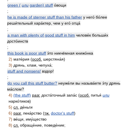
green (
или
garden) stuff
о́вощи
;
he is made of sterner stuff than his father
у него́ бо́лее
реши́тельный хара́ктер, чем у его́ отца́
;
a man with plenty of good stuff in him
челове́к больши́х
досто́инств
;
this book is poor stuff
э́то никчёмная книжо́нка
2)
мате́рия (
особ.
шерстяна́я)
3)
дрянь, хлам, чепуха́;
stuff and nonsens!
вздор!
;
do you call this stuff butter?
неуже́ли вы называ́ете э́ту дрянь
ма́слом?
4)
(the stuff)
разг.
доста́точный запа́с (
особ.
питья́
или
нарко́тиков)
5)
сл.
де́ньги
6)
разг.
лека́рство (
тж.
doctor's stuff
)
7)
ве́щи, иму́щество
8)
сл.
обраще́ние, поведе́ние;