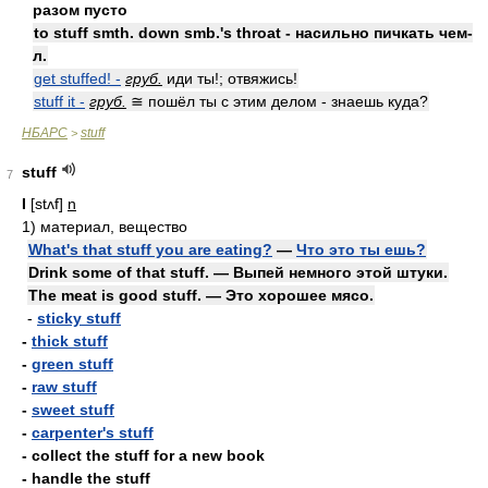
разом пусто
to stuff smth. down smb.'s throat - насильно пичкать чем-
л.
get stuffed! -
груб.
иди ты!; отвяжись!
stuff it -
груб.
≅ пошёл ты с этим делом - знаешь куда?
НБАРС
stuff
>
stuff
7
I
[stʌf]
n
1)
материал, вещество
What's that stuff you are eating?
—
Что это ты ешь?
Drink some of that stuff. — Выпей немного этой штуки.
The meat is good stuff. — Это хорошее мясо.
-
sticky stuff
-
thick stuff
-
green stuff
-
raw stuff
-
sweet stuff
-
carpenter's stuff
- collect the stuff for a new book
- handle the stuff