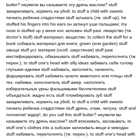
butter? неужели вы называете эту дрянь маслом? stuff
закармливать, кормить на убой; to stuff a child with sweets
пичкать ребенка сладостями stuff затыкать (тж. stuff up); he
stuffed his fingers into his ears он заткнул уши пальцами; my
nose is stuffed up у меня нос заложен stuff разг. лекарство (тж.
doctor's stuff) stuff материал; вещество; to collect the stuff for a
book собирать материал для книги; green (или garden) stuff
овощи stuff уст. материя (особ. шерстяная) stuff разг.
мистифицировать, обманывать stuff набивать, переполнять (тж.
перен.); to stuff one's head with silly ideas забивать себе голову
глупыми идеями stuff набивать, заполнять; начинять,
фаршировать stuff набивать чучело животного или птицы stuff
тех. набивка, наполнитель stuff амер. наполнять
избирательные урны фальшивыми бюллетенями stuff
объедаться; жадно есть stuff пломбировать зуб stuff
закармливать, кормить на убой; to stuff a child with sweets
пичкать ребенка сладостями stuff дрянь, хлам, чепуха; stuff and
nonsense! вздор!; do you call this stuff butter? неужели вы
называете эту дрянь маслом? stuff втискивать, засовывать; to
stuff one's clothes into a suitcase запихивать вещи в чемодан
stuff набивать, переполнять (тж. перен.); to stuff one's head with