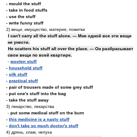
- mould the stuff
- take in food stuffs
- use the stuff
- write funny stuff
2)
вещи, имущество, материя, пожитки
I can't carry all the stuff alone. — Мне одной все эти вещи
не унести.
He scatters his stuff all over the place. — Он разбрасывает
свои вещи по всей квартире.
-
woolen stuff
-
household stuff
-
silk stuff
-
practical stuff
- pair of trousers made of some grey stuff
- put one's stuff into the bag
- take the stuff away
3)
лекарство, лекарства
-
put some medical stuff on the burn
-
this medicine is a nasty stuff
-
don't take so much doctor's stuff
4)
дрянь, хлам, чепуха