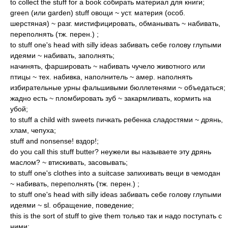
to collect the stuff for a book собирать материал для книги;
green (или garden) stuff овощи ~ уст. материя (особ.
шерстяная) ~ разг. мистифицировать, обманывать ~ набивать,
переполнять (тж. перен.) ;
to stuff one's head with silly ideas забивать себе голову глупыми
идеями ~ набивать, заполнять;
начинять, фаршировать ~ набивать чучело животного или
птицы ~ тех. набивка, наполнитель ~ амер. наполнять
избирательные урны фальшивыми бюллетенями ~ объедаться;
жадно есть ~ пломбировать зуб ~ закармливать, кормить на
убой;
to stuff a child with sweets пичкать ребенка сладостями ~ дрянь,
хлам, чепуха;
stuff and nonsense! вздор!;
do you call this stuff butter? неужели вы называете эту дрянь
маслом? ~ втискивать, засовывать;
to stuff one's clothes into a suitcase запихивать вещи в чемодан
~ набивать, переполнять (тж. перен.) ;
to stuff one's head with silly ideas забивать себе голову глупыми
идеями ~ sl. обращение, поведение;
this is the sort of stuff to give them только так и надо поступать с
ними;