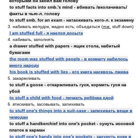
которыми он забил вам голову
to stuff facts into smb.'s mind - вбивать /вколачивать/
факты в чью-л. голову
to stuff smb. for an exam - натаскивать кого-л. к экзамену
3. набивать желудок, жадно есть; объедаться (
тж.
stuff down)
I am stuffed full - я наелся досыта
4. набивать, заполнять
a drawer stuffed with papers - ящик стола, набитый
бумагами
the room was stuffed with people - в комнату набилось
много народу
his book is stuffed with lies - его книга насквозь лжива
5. закармливать
to stuff a goose - откармливать гуся, кормить гуся на
убой
to stuff a child with food - пичкать ребёнка едой
6. втискивать, засовывать, запихивать
to stuff one's things into a suit-case - запихивать вещи в
чемодан
to stuff a handkerchief into one's pocket - сунуть носовой
платок в карман
to stuff one's hands into one's pockets - засунуть руки в