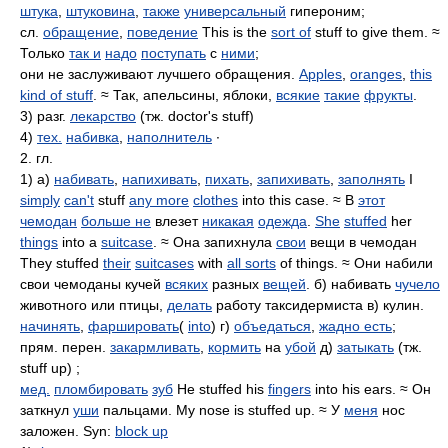
штука
,
штуковина
,
также
универсальный
гипероним;
сл.
обращение
,
поведение
This is the
sort of
stuff to give them. ≈
Только
так и
надо
поступать
с
ними
;
они не заслуживают лучшего обращения.
Apples
,
oranges
,
this
kind of stuff
. ≈ Так, апельсины, яблоки,
всякие
такие
фрукты
.
3) разг.
лекарство
(тж. doctor's stuff)
4)
тех.
набивка
,
наполнитель
∙
2. гл.
1) а)
набивать
,
напихивать
,
пихать
,
запихивать
,
заполнять
I
simply
can't
stuff
any more
clothes
into this case. ≈ В
этот
чемодан
больше не
влезет
никакая
одежда
.
She
stuffed
her
things
into a
suitcase
. ≈ Она запихнула
свои
вещи в чемодан
They stuffed
their
suitcases
with
all sorts
of things. ≈ Они набили
свои чемоданы кучей
всяких
разных
вещей
. б) набивать
чучело
животного или птицы,
делать
работу таксидермиста в) кулин.
начинять
,
фаршировать
(
into
) г)
объедаться
,
жадно есть
;
прям. перен.
закармливать
,
кормить
на
убой
д)
затыкать
(тж.
stuff up) ;
мед.
пломбировать
зуб
He stuffed his
fingers
into his ears. ≈ Он
заткнул
уши
пальцами. My nose is stuffed up. ≈ У
меня
нос
заложен. Syn:
block up