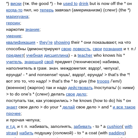
*)
виски
(тж. the good *) - he
used to
drink
but is now off the * он
когда-то
пил, но
теперь
завязал (американизм) (сленг) (the *)
марихуана
;
героин
;
наркотик
знание
;
умение
;
квалификация
-
they're
showing
their * они показывают, на что
способны /демонстрируют
свою
ловкость
,
свои
познания
и т. п./
предмет
(
учебная
дисциплина
) - a
teacher
who knows his *
учитель
,
знающий
свой
предмет (техническое) набивка,
наполнитель в грам. знач. междометия: вздор!, чепуха!,
ерунда! - * and nonsense! чушь!, вздор!, ерунда! > that's the *!
вот это то, что надо! > that's the * to give (the
troops
/'em/)
(военное) (жаргон) так и надо
действовать
/поступать/ (с ними)
> to do one's * (сленг) делать
свое
дело
;
поступать так, как уговорились > he knows (how to do) his * он
знает
свое дело > do your *
делай
свое дело > and *
и все такое
прочее
;
и прочая чепуха;
и т.д.
и т. п. набивать, заполнять,
забивать
- to * a
cushion
(
with
straw
)
набить
подушку (соломой) - to * a coat (with
padding
)