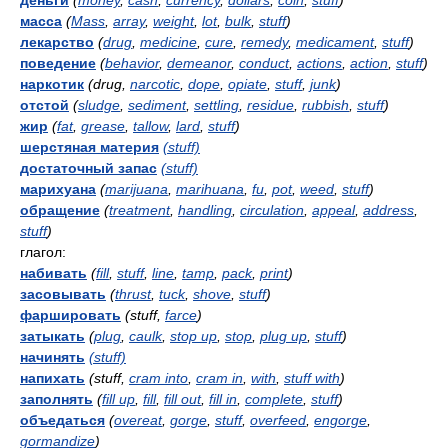
деньги
(
money
,
cash
,
currency
,
dollars
,
coin
,
stuff
)
масса
(
Mass
,
array
,
weight
,
lot
,
bulk
,
stuff
)
лекарство
(
drug
,
medicine
,
cure
,
remedy
,
medicament
,
stuff
)
поведение
(
behavior
,
demeanor
,
conduct
,
actions
,
action
,
stuff
)
наркотик
(drug,
narcotic
,
dope
,
opiate
,
stuff
,
junk
)
отстой
(
sludge
,
sediment
,
settling
,
residue
,
rubbish
,
stuff
)
жир
(
fat
,
grease
,
tallow
,
lard
,
stuff
)
шерстяная материя
(stuff)
достаточный запас
(stuff)
марихуана
(
marijuana
,
marihuana
,
fu
,
pot
,
weed
,
stuff
)
обращение
(
treatment
,
handling
,
circulation
,
appeal
,
address
,
stuff
)
глагол:
набивать
(
fill
,
stuff
,
line
,
tamp
,
pack
,
print
)
засовывать
(
thrust
,
tuck
,
shove
,
stuff
)
фаршировать
(stuff,
farce
)
затыкать
(
plug
,
caulk
,
stop up
,
stop
,
plug up
,
stuff
)
начинять
(stuff)
напихать
(stuff,
cram into
,
cram in
,
with
,
stuff with
)
заполнять
(
fill up
,
fill
,
fill out
,
fill in
,
complete
,
stuff
)
объедаться
(
overeat
,
gorge
,
stuff
,
overfeed
,
engorge
,
gormandize
)