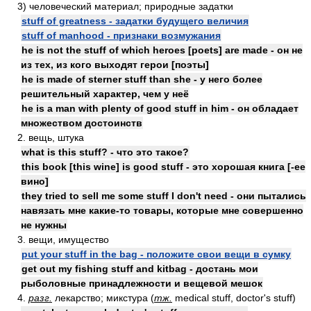
3) человеческий материал; природные задатки
stuff of greatness - задатки будущего величия
stuff of manhood - признаки возмужания
he is not the stuff of which heroes [poets] are made - он не
из тех, из кого выходят герои [поэты]
he is made of sterner stuff than she - у него более
решительный характер, чем у неё
he is a man with plenty of good stuff in him - он обладает
множеством достоинств
2. вещь, штука
what is this stuff? - что это такое?
this book [this wine] is good stuff - это хорошая книга [-ее
вино]
they tried to sell me some stuff I don't need - они пытались
навязать мне какие-то товары, которые мне совершенно
не нужны
3. вещи, имущество
put your stuff in the bag - положите свои вещи в сумку
get out my fishing stuff and kitbag - достань мои
рыболовные принадлежности и вещевой мешок
4.
разг.
лекарство; микстура (
тж.
medical stuff, doctor's stuff)