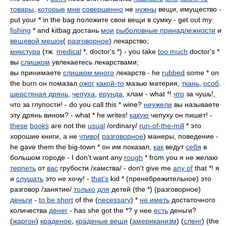
товары
,
которые
мне
совершенно
не
нужны
вещи, имущество -
put your * in the bag положите свои вещи в сумку - get out my
fishing
* and kitbag достань
мои
рыболовные принадлежности
и
вещевой мешок
(
разговорное
) лекарство;
микстура
(тж.
medical
*, doctor's *) - you take
too much
doctor's *
вы
слишком
увлекаетесь лекарствами;
вы принимаете
слишком много
лекарств - he
rubbed
some * on
the burn он помазал
ожог
какой-то
мазью материя,
ткань
,
особ
.
шерстяная дрянь
,
чепуха
,
ерунда
, хлам - what *!
что
за чушь!,
что за глупости! - do you call this * wine?
неужели
вы называете
эту дрянь вином? - what * he writes!
какую
чепуху он пишет! -
these
books
are not the
usual
/ordinary/
run-of-the-mill
* это
хорошие книги, а не
чтиво
(
разговорное
) манеры, поведение -
he gave them the big-town * он им показал,
как
ведут
себя
в
большом городе - I don't want any
rough
* from you я не желаю
терпеть
от
вас
грубости /хамства/ - don't give me
any of
that *! я
и
слушать
это не хочу! -
that's
kid * (пренебрежительное) это
разговор /занятие/
только
для
детей (the *) (разговорное)
деньги
-
to be short
of the (
necessary
) *
не иметь
достаточного
количества
денег
- has she got the *? у нее
есть
деньги?
(
жаргон
)
краденое
,
краденые вещи
(
американизм
) (
сленг
) (the