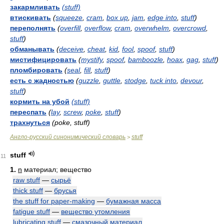
закармливать
(stuff)
втискивать
(
squeeze
,
cram
,
box up
,
jam
,
edge into
,
stuff
)
переполнять
(
overfill
,
overflow
,
cram
,
overwhelm
,
overcrowd
,
stuff
)
обманывать
(
deceive
,
cheat
,
kid
,
fool
,
spoof
,
stuff
)
мистифицировать
(
mystify
,
spoof
,
bamboozle
,
hoax
,
gag
,
stuff
)
пломбировать
(
seal
,
fill
,
stuff
)
есть с жадностью
(
guzzle
,
guttle
,
stodge
,
tuck into
,
devour
,
stuff
)
кормить на убой
(stuff)
переспать
(
lay
,
screw
,
poke
,
stuff
)
трахнуться
(poke, stuff)
Англо-русский синонимический словарь
stuff
>
stuff
11
1.
n
материал; вещество
raw stuff
—
сырьё
thick stuff
—
брусья
the stuff for paper-making
—
бумажная масса
fatigue stuff
—
вещество утомления
lubricating stuff
—
смазочный материал