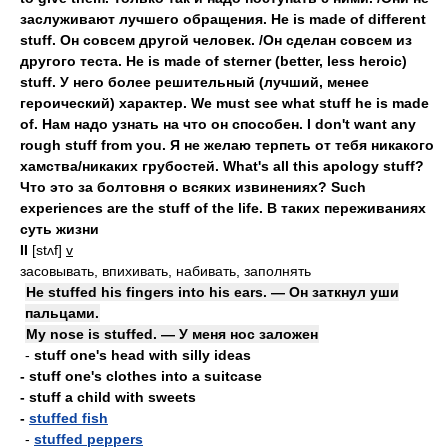
заслуживают лучшего обращения. He is made of different
stuff. Он совсем другой человек. /Он сделан совсем из
другого теста. He is made of sterner (better, less heroic)
stuff. У него более решительный (лучший, менее
героический) характер. We must see what stuff he is made
of. Нам надо узнать на что он способен. I don't want any
rough stuff from you. Я не желаю терпеть от тебя никакого
хамства/никаких грубостей. What's all this apology stuff?
Что это за болтовня о всяких извинениях? Such
experiences are the stuff of the life. В таких переживаниях
суть жизни
II
[stʌf]
v
засовывать, впихивать, набивать, заполнять
He stuffed his fingers into his ears. — Он заткнул уши
пальцами.
My nose is stuffed. — У меня нос заложен
-
stuff one's head with silly ideas
- stuff one's clothes into a suitcase
- stuff a child with sweets
-
stuffed fish
-
stuffed peppers