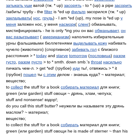
затыкать уши
ватой (тж. * up)
засорять
- to * (up) a pipe
засорить
/забить/ трубу - the
filter
is *ed up
фильтр
засорился (тж. * up)
закладывать
(
нос
,
грудь
) - I am *ed (up), my nose is *ed up
у
меня
заложен нос, у меня
насморк
(
сленг
) обманывать,
мистифицировать - he is only *ing you он вас
обманывает
,
он
вас разыгрывает
(
американизм
) наполнять избирательные
урны фальшивыми бюллетенями
выделывать кожу
набивать
чучело (животного) (спортивное)
забивать гол
с близкого
расстояния > *
today
and
starve
tomorrow
(
пословица
)
разом
густо
,
разом
пусто
> to * smth. down smb.'s
throat
насильно
пичкать чем-л. > get *ed! (грубое)
иди
ты!, отвяжись > * it
(грубое)
пошел
ты
с этим
делом - знаешь куда? ~ материал;
вещество;
to
collect
the stuff for a book
собирать материал
для книги;
green (или garden) stuff овощи ~ дрянь, хлам, чепуха;
stuff and nonsense! вздор!;
do you call this stuff butter? неужели вы называете эту дрянь
маслом? ~ материал;
вещество;
to collect the stuff for a book
собирать
материал для книги;
green (или garden) stuff овощи he is made of sterner ~ than his