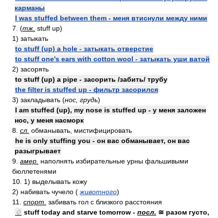
карманы
I was stuffed between them - меня втиснули между ними
7. (
тж.
stuff up)
1) затыкать
to stuff (up) a hole - затыкать отверстие
to stuff one's ears with cotton wool - затыкать уши ватой
2) засорять
to stuff (up) a pipe - засорить /забить/ трубу
the filter is stuffed up - фильтр засорился
3) закладывать (
нос, грудь
)
I am stuffed (up), my nose is stuffed up - у меня заложен
нос, у меня насморк
8.
сл.
обманывать, мистифицировать
he is only stuffing you - он вас обманывает, он вас
разыгрывает
9.
амер.
наполнять избирательные урны фальшивыми
бюллетенями
10. 1) выделывать кожу
2) набивать чучело (
животного
)
11.
спорт.
забивать гол с близкого расстояния
♢
stuff today and starve tomorrow -
посл.
≅ разом густо,