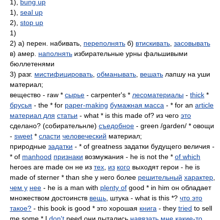
1),
bung up
1),
seal up
2),
stop up
1)
2) а) перен. набивать,
переполнять
б)
втискивать
,
засовывать
в) амер.
наполнять
избирательные урны фальшивыми
бюллетенями
3) разг.
мистифицировать
,
обманывать
,
вешать
лапшу на уши
материал;
вещество - raw *
сырье
- carpenter's *
лесоматериалы
-
thick
*
брусья
- the * for
paper-making
бумажная масса
- * for an
article
материал для
статьи
- what * is this made of? из чего
это
сделано? (собирательнле)
съедобное
- green /garden/ * овощи
-
sweet
*
сласти
человеческий
материал;
природные
задатки
- * of greatness задатки будущего величия -
* of
manhood
признаки
возмужания - he is not the *
of which
heroes are made он не из
тех
,
из
кого
выходят герои - he is
made of sterner * than she у него более
решительный
характер
,
чем у
нее
- he is a man with
plenty of
good * in him он обладает
множеством достоинств
вещь
, штука - what is this *?
что это
такое?
- this book is good * это хорошая
книга
- they
tried
to sell
me some * I
don't
need они пытались
навязать
мне
какие-то