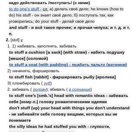
надо действовать /поступать/ (с ними)
to do one's stuff -
сл.
а) делать своё дело; he knows (how to
do) his stuff - он знает своё дело; б) поступать так, как
уговорились; do your stuff - делай своё дело
and stuff - и всё такое прочее; и прочая чепуха; и т. д. и т.
п.
2.
[stʌf]
v
1. 1) набивать, заполнять, забивать
to stuff a cushion [a sack] (with straw) - набить подушку
[мешок] (соломой)
to stuff a coat (with padding) - подбить пальто (ватином)
2) начинять, фаршировать
to stuff fish [rabbit] - фаршировать рыбу [кролика]
3) пломбировать (
зуб
)
2. забивать (
голову
); вбивать (
в сознание
)
to stuff one's [smb.'s] head with romantic ideas - забивать
себе [кому-л.] голову романтическими идеями
don't stuff (up) your head with things you don't understand
- не забивайте себе голову вещами, которых вы не
понимаете
the silly ideas he had stuffed you with - глупости,