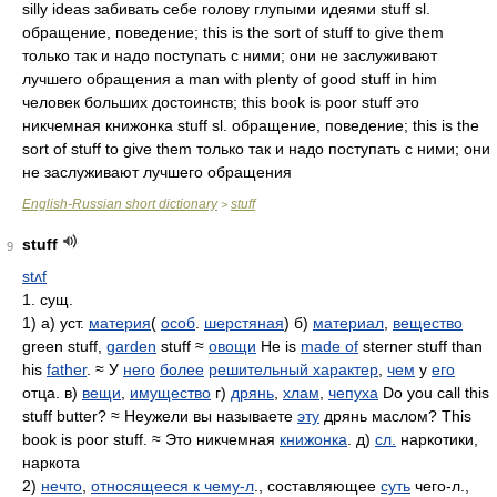
silly ideas забивать себе голову глупыми идеями stuff sl.
обращение, поведение; this is the sort of stuff to give them
только так и надо поступать с ними; они не заслуживают
лучшего обращения a man with plenty of good stuff in him
человек больших достоинств; this book is poor stuff это
никчемная книжонка stuff sl. обращение, поведение; this is the
sort of stuff to give them только так и надо поступать с ними; они
не заслуживают лучшего обращения
English-Russian short dictionary
stuff
>
stuff
9
stʌf
1. сущ.
1) а) уст.
материя
(
особ
.
шерстяная
) б)
материал
,
вещество
green stuff,
garden
stuff ≈
овощи
He is
made of
sterner stuff than
his
father
. ≈ У
него
более
решительный характер
,
чем
у
его
отца. в)
вещи
,
имущество
г)
дрянь
,
хлам
,
чепуха
Do you call this
stuff butter? ≈ Неужели вы называете
эту
дрянь маслом? This
book is poor stuff. ≈ Это никчемная
книжонка
. д)
сл.
наркотики,
наркота
2)
нечто
,
относящееся к чему-л
., составляющее
суть
чего-л.,