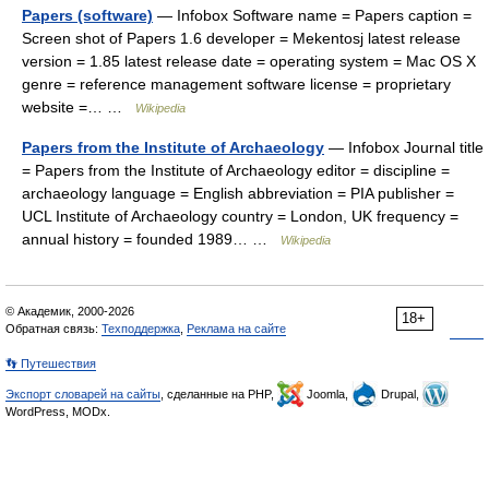
Papers (software)
— Infobox Software name = Papers caption =
Screen shot of Papers 1.6 developer = Mekentosj latest release
version = 1.85 latest release date = operating system = Mac OS X
genre = reference management software license = proprietary
website =… …
Wikipedia
Papers from the Institute of Archaeology
— Infobox Journal title
= Papers from the Institute of Archaeology editor = discipline =
archaeology language = English abbreviation = PIA publisher =
UCL Institute of Archaeology country = London, UK frequency =
annual history = founded 1989… …
Wikipedia
© Академик, 2000-2026
18+
Обратная связь:
Техподдержка
,
Реклама на сайте
👣 Путешествия
Экспорт словарей на сайты
, сделанные на PHP,
Joomla,
Drupal,
WordPress, MODx.