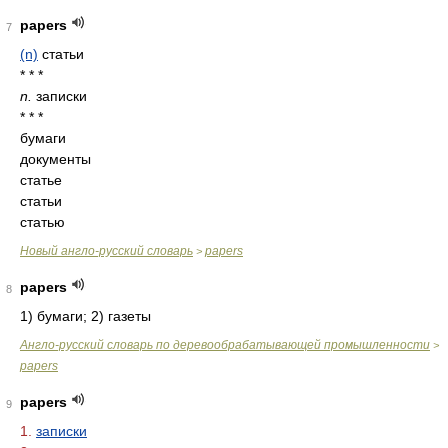
papers
7
(n)
статьи
* * *
n.
записки
* * *
бумаги
документы
статье
статьи
статью
Новый англо-русский словарь
papers
>
papers
8
1) бумаги; 2) газеты
Англо-русский словарь по деревообрабатывающей промышленности
>
papers
papers
9
1.
записки