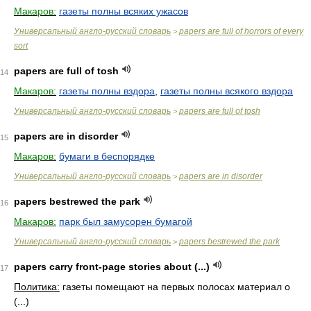
Макаров:
газеты полны всяких ужасов
Универсальный англо-русский словарь
papers are full of horrors of every
>
sort
papers are full of tosh
14
Макаров:
газеты полны вздора
,
газеты полны всякого вздора
Универсальный англо-русский словарь
papers are full of tosh
>
papers are in disorder
15
Макаров:
бумаги в беспорядке
Универсальный англо-русский словарь
papers are in disorder
>
papers bestrewed the park
16
Макаров:
парк был замусорен бумагой
Универсальный англо-русский словарь
papers bestrewed the park
>
papers carry front-page stories about (...)
17
Политика:
газеты помещают на первых полосах материал о
(...)