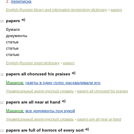
2.
переписка
English-Russian library and information terminology dictionary
papers
>
papers
10
бумаги
документы
статье
статьи
статью
English-Russian smart dictionary
papers
>
papers all chorused his praises
11
Макаров:
газеты в один голос расхваливали его
Универсальный англо-русский словарь
papers all chorused his praises
>
papers are all near at hand
12
Макаров:
все документы под рукой
Универсальный англо-русский словарь
papers are all near at hand
>
papers are full of horrors of every sort
13