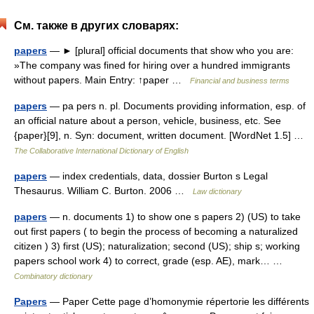
См. также в других словарях:
papers
— ► [plural] official documents that show who you are:
»The company was fined for hiring over a hundred immigrants
without papers. Main Entry: ↑paper …
Financial and business terms
papers
— pa pers n. pl. Documents providing information, esp. of
an official nature about a person, vehicle, business, etc. See
{paper}[9], n. Syn: document, written document. [WordNet 1.5] …
The Collaborative International Dictionary of English
papers
— index credentials, data, dossier Burton s Legal
Thesaurus. William C. Burton. 2006 …
Law dictionary
papers
— n. documents 1) to show one s papers 2) (US) to take
out first papers ( to begin the process of becoming a naturalized
citizen ) 3) first (US); naturalization; second (US); ship s; working
papers school work 4) to correct, grade (esp. AE), mark… …
Combinatory dictionary
Papers
— Paper Cette page d’homonymie répertorie les différents