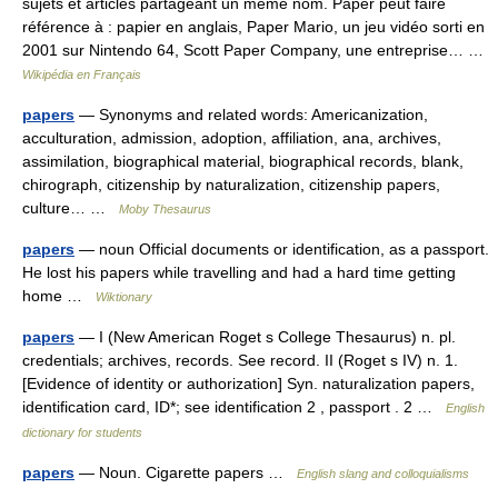
sujets et articles partageant un même nom. Paper peut faire
référence à : papier en anglais, Paper Mario, un jeu vidéo sorti en
2001 sur Nintendo 64, Scott Paper Company, une entreprise… …
Wikipédia en Français
papers
— Synonyms and related words: Americanization,
acculturation, admission, adoption, affiliation, ana, archives,
assimilation, biographical material, biographical records, blank,
chirograph, citizenship by naturalization, citizenship papers,
culture… …
Moby Thesaurus
papers
— noun Official documents or identification, as a passport.
He lost his papers while travelling and had a hard time getting
home …
Wiktionary
papers
— I (New American Roget s College Thesaurus) n. pl.
credentials; archives, records. See record. II (Roget s IV) n. 1.
[Evidence of identity or authorization] Syn. naturalization papers,
identification card, ID*; see identification 2 , passport . 2 …
English
dictionary for students
papers
— Noun. Cigarette papers …
English slang and colloquialisms