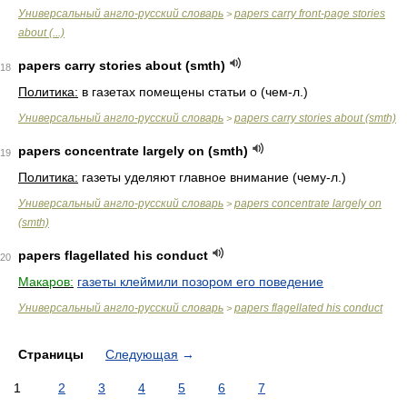
Универсальный англо-русский словарь
papers carry front-page stories
>
about (...)
papers carry stories about (smth)
18
Политика:
в газетах помещены статьи о (чем-л.)
Универсальный англо-русский словарь
papers carry stories about (smth)
>
papers concentrate largely on (smth)
19
Политика:
газеты уделяют главное внимание (чему-л.)
Универсальный англо-русский словарь
papers concentrate largely on
>
(smth)
papers flagellated his conduct
20
Макаров:
газеты клеймили позором его поведение
Универсальный англо-русский словарь
papers flagellated his conduct
>
Страницы
Следующая
→
1
2
3
4
5
6
7