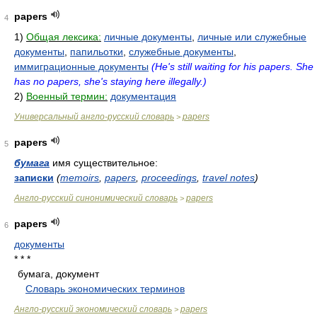
papers
4
1)
Общая лексика:
личные документы
,
личные или служебные
документы
,
папильотки
,
служебные документы
,
иммиграционные документы
(He's still waiting for his papers. She
has no papers, she's staying here illegally.)
2)
Военный термин:
документация
Универсальный англо-русский словарь
papers
>
papers
5
бумага
имя существительное:
записки
(
memoirs
,
papers
,
proceedings
,
travel notes
)
Англо-русский синонимический словарь
papers
>
papers
6
документы
* * *
бумага, документ
.
.
Словарь экономических терминов
.
Англо-русский экономический словарь
papers
>