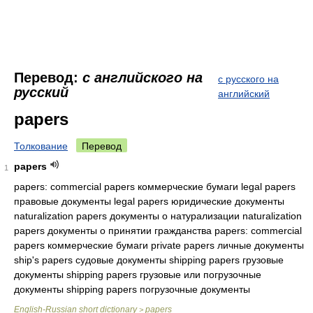
Перевод:
с английского на
с русского на
русский
английский
papers
Толкование
Перевод
papers
1
papers: commercial papers коммерческие бумаги legal papers
правовые документы legal papers юридические документы
naturalization papers документы о натурализации naturalization
papers документы о принятии гражданства papers: commercial
papers коммерческие бумаги private papers личные документы
ship's papers судовые документы shipping papers грузовые
документы shipping papers грузовые или погрузочные
документы shipping papers погрузочные документы
English-Russian short dictionary
papers
>