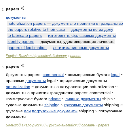
papers
2
документы
naturalization papers
—
документы о принятии в гражданство
the papers relative to their case
—
документы по их делу
to fabricate papers
—
изготовлять фальшивые документы
identity papers
— документы, удостоверяющие личность
papers of legitimation
—
легитимационные документы
English-Russian big medical dictionary
papers
>
papers
3
Документы papers:
commercial
~ коммерческие бумаги
legal
~
правовые
документы
legal ~ юридические документы
naturalization
~ документы о натурализации naturalization ~
документы о принятии гражданства papers: commercial ~
коммерческие бумаги
private
~
личные документы
ship's ~
судовые документы
shipping
~
грузовые документы
shipping ~
грузовые
или
погрузочные документы
shipping ~ погрузочные
документы
Большой англо-русский и русско-английский словарь
papers
>