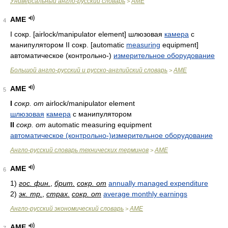
Универсальный англо-русский словарь
AME
>
AME
4
I сокр. [airlock/manipulator element] шлюзовая
камера
с
манипулятором II сокр. [automatic
measuring
equipment]
автоматическое (контрольно-)
измерительное оборудование
Большой англо-русский и русско-английский словарь
AME
>
AME
5
I
сокр. от
airlock/manipulator element
шлюзовая
камера
с манипулятором
II
сокр. от
automatic measuring equipment
автоматическое (контрольно-)измерительное оборудование
Англо-русский словарь технических терминов
AME
>
AME
6
1)
гос. фин.
,
брит.
сокр. от
annually managed expenditure
2)
эк. тр.
,
страх.
сокр. от
average monthly earnings
Англо-русский экономический словарь
AME
>
AME