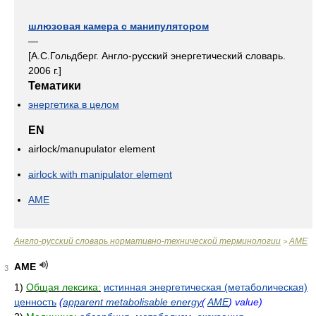
шлюзовая камера с манипулятором
—
[А.С.Гольдберг. Англо-русский энергетический словарь.
2006 г.]
Тематики
энергетика в целом
EN
airlock/manupulator element
airlock with manipulator element
AME
Англо-русский словарь нормативно-технической терминологии
AME
>
AME
3
1)
Общая лексика:
истинная энергетическая (метаболическая)
ценность
(
apparent metabolisable energy
(
AME
) value)