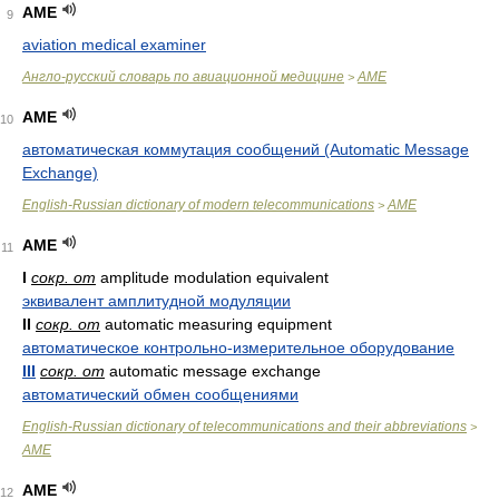
AME
9
aviation medical examiner
Англо-русский словарь по авиационной медицине
AME
>
AME
10
автоматическая коммутация сообщений (Automatic Message
Exchange)
English-Russian dictionary of modern telecommunications
AME
>
AME
11
I
сокр. от
amplitude modulation equivalent
эквивалент амплитудной модуляции
II
сокр. от
automatic measuring equipment
автоматическое контрольно-измерительное оборудование
III
сокр. от
automatic message exchange
автоматический обмен сообщениями
English-Russian dictionary of telecommunications and their abbreviations
>
AME
AME
12