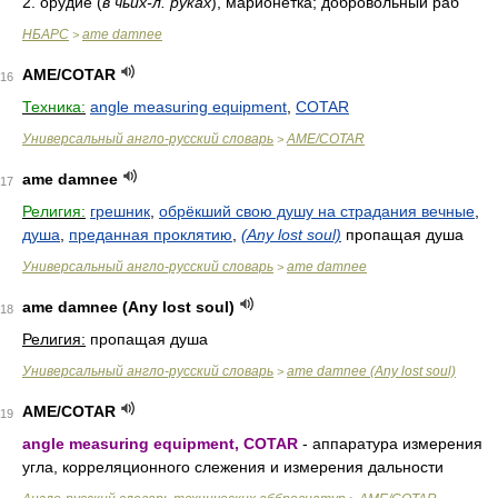
2. орудие (
в чьих-л. руках
), марионетка; добровольный раб
НБАРС
ame damnee
>
AME/COTAR
16
Техника:
angle measuring equipment
,
COTAR
Универсальный англо-русский словарь
AME/COTAR
>
ame damnee
17
Религия:
грешник
,
обрёкший свою душу на страдания вечные
,
душа
,
преданная проклятию
,
(Any lost soul)
пропащая душа
Универсальный англо-русский словарь
ame damnee
>
ame damnee (Any lost soul)
18
Религия:
пропащая душа
Универсальный англо-русский словарь
ame damnee (Any lost soul)
>
AME/COTAR
19
angle measuring equipment, COTAR
- аппаратура измерения
угла, корреляционного слежения и измерения дальности