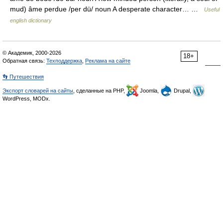
mud) âme perdue /per dü/ noun A desperate character… …
Useful
english dictionary
© Академик, 2000-2026
18+
Обратная связь:
Техподдержка
,
Реклама на сайте
👣 Путешествия
Экспорт словарей на сайты
, сделанные на PHP,
Joomla,
Drupal,
WordPress, MODx.