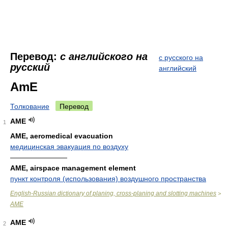
Перевод:
с английского на
с русского на
русский
английский
AmE
Толкование
Перевод
AME
1
AME, aeromedical evacuation
медицинская эвакуация по воздуху
————————
AME, airspace management element
пункт контроля (использования) воздушного пространства
English-Russian dictionary of planing, cross-planing and slotting machines
>
AME
AME
2