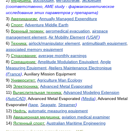
2)
Медицина:
абсорбция
,
метаболизм
,
экскреция
(соответственно, AME study - фармакокинетическое
исследование этих параметров у препарата)
3)
Американизм:
Annually Managed Expenditure
4)
Спорт:
Adventure Middle Earth
5)
Военный термин:
aeromedical evacuation
,
airspace
management element
,
Air Mobility Element
(
USAF
)
6)
Техника:
airlock/manipulator element
,
antimultipath equipment
,
associated memory equipment
7)
Страхование:
average monthly earnings
8)
Сокращение:
Amplitude Modulation Equivalent
,
Angle
Measuring Equipment
,
Ateliers Maintenance Electronique
(
France
)
, Auxiliary Mission Equipment
9)
Университет:
Agriculture Man Ecology
10)
Электроника:
Advanced Metal Evaporated
11)
Вычислительная техника:
Advanced Modeling Extension
(
AutoCAD
)
, Advanced Metal Evaporated
(
Media
)
, Advanced Metal
Evaporated
(
tape
,
Seagate
,
Streamer
)
12)
Нефть:
automatic measuring equipment
13)
Авиационная медицина:
aviation medical examiner
14)
Яхтенный спорт:
Australian Maritime Engineering