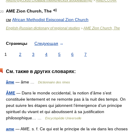
Англо-русский словарь технических аббревиатур
AME/COTAR
>
AME Zion Church, The
20
см
African Methodist Episcopal Zion Church
English-Russian dictionary of regional studies
AME Zion Church, The
>
Страницы
Следующая
→
1
2
3
4
5
6
7
См. также в других словарях:
âme
— âme …
Dictionnaire des rimes
ÂME
— Dans le monde occidental, la notion d’âme s’est
constituée lentement et ne remonte pas à la nuit des temps. On
peut suivre les étapes qui jalonnent l’émergence d’un principe
spirituel du vivant et qui aboutissent à sa justification
philosophique… …
Encyclopédie Universelle
ame
— AME. s. f. Ce qui est le principe de la vie dans les choses