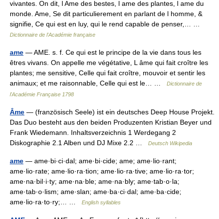
vivantes. On dit, l Ame des bestes, l ame des plantes, l ame du
monde. Ame, Se dit particulierement en parlant de l homme, &
signifie, Ce qui est en luy, qui le rend capable de penser,… …
Dictionnaire de l'Académie française
ame
— AME. s. f. Ce qui est le principe de la vie dans tous les
êtres vivans. On appelle me végétative, L âme qui fait croître les
plantes; me sensitive, Celle qui fait croître, mouvoir et sentir les
animaux; et me raisonnable, Celle qui est le… …
Dictionnaire de
l'Académie Française 1798
Âme
— (französisch Seele) ist ein deutsches Deep House Projekt.
Das Duo besteht aus den beiden Produzenten Kristian Beyer und
Frank Wiedemann. Inhaltsverzeichnis 1 Werdegang 2
Diskographie 2.1 Alben und DJ Mixe 2.2 …
Deutsch Wikipedia
ame
— ame·bi·ci·dal; ame·bi·cide; ame; ame·lio·rant;
ame·lio·rate; ame·lio·ra·tion; ame·lio·ra·tive; ame·lio·ra·tor;
ame·na·bil·i·ty; ame·na·ble; ame·na·bly; ame·tab·o·la;
ame·tab·o·lism; ame·slan; ame·ba·ci·dal; ame·ba·cide;
ame·lio·ra·to·ry;… …
English syllables