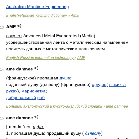
Australian Maritime Engineering
English-Russian Yachting dictionary
AME
>
AME
13
сокр. от
Advanced Metal Evaporated (Media)
усовершенствованная лента с металлическим напылением;
носитель данных с металлическим напылением
English-Russian information technology
AME
>
ame damnee
14
(французское) пропащая
душа
;
подавший душу (дъяволу) (французское)
орудие
(
в чьих-л
руках
),
марионетка
;
добровольный
раб
Большой англо-русский и русско-английский словарь
ame damnee
>
ame damnee
15
[͵ɑ:mdɑ:ʹneı]
n
фр.
1. пропащая душа; продавший душу (
дьяволу
)