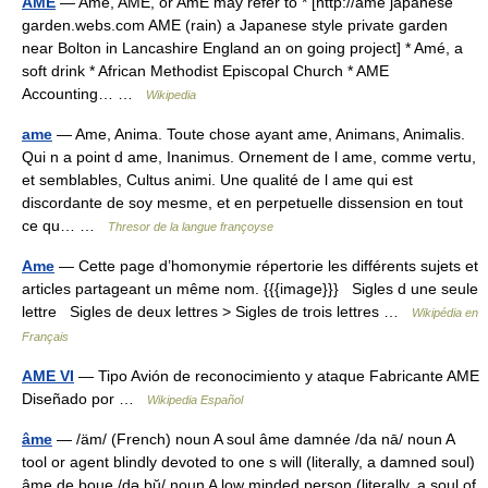
AME
— Ame, AME, or AmE may refer to * [http://ame japanese
garden.webs.com AME (rain) a Japanese style private garden
near Bolton in Lancashire England an on going project] * Amé, a
soft drink * African Methodist Episcopal Church * AME
Accounting… …
Wikipedia
ame
— Ame, Anima. Toute chose ayant ame, Animans, Animalis.
Qui n a point d ame, Inanimus. Ornement de l ame, comme vertu,
et semblables, Cultus animi. Une qualité de l ame qui est
discordante de soy mesme, et en perpetuelle dissension en tout
ce qu… …
Thresor de la langue françoyse
Ame
— Cette page d’homonymie répertorie les différents sujets et
articles partageant un même nom. {{{image}}} Sigles d une seule
lettre Sigles de deux lettres > Sigles de trois lettres …
Wikipédia en
Français
AME VI
— Tipo Avión de reconocimiento y ataque Fabricante AME
Diseñado por …
Wikipedia Español
âme
— /äm/ (French) noun A soul âme damnée /da nā/ noun A
tool or agent blindly devoted to one s will (literally, a damned soul)
âme de boue /də bŭ/ noun A low minded person (literally, a soul of