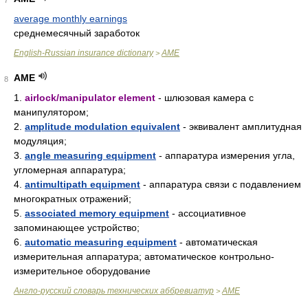
7
average monthly earnings
cрeднeмecячный зaрaботок
English-Russian insurance dictionary
AME
>
AME
8
1.
airlock/manipulator element
- шлюзовая камера с
манипулятором;
2.
amplitude modulation equivalent
- эквивалент амплитудная
модуляция;
3.
angle measuring equipment
- аппаратура измерения угла,
угломерная аппаратура;
4.
antimultipath equipment
- аппаратура связи с подавлением
многократных отражений;
5.
associated memory equipment
- ассоциативное
запоминающее устройство;
6.
automatic measuring equipment
- автоматическая
измерительная аппаратура; автоматическое контрольно-
измерительное оборудование
Англо-русский словарь технических аббревиатур
AME
>