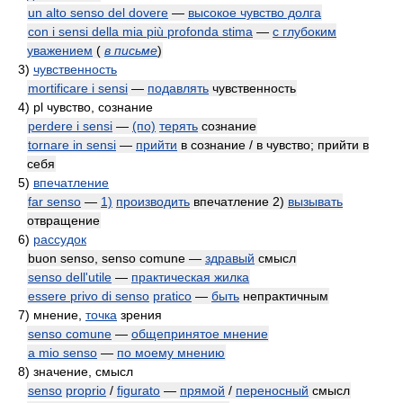
un alto senso del dovere
—
высокое чувство долга
con i sensi della mia più profonda stima
—
с глубоким
уважением
(
в письме
)
3)
чувственность
mortificare i sensi
—
подавлять
чувственность
4)
pl чувство, сознание
perdere i sensi
—
(по)
терять
сознание
tornare in sensi
—
прийти
в сознание / в чувство; прийти в
себя
5)
впечатление
far senso
—
1)
производить
впечатление 2)
вызывать
отвращение
6)
рассудок
buon senso, senso comune —
здравый
смысл
senso dell'utile
—
практическая жилка
essere privo di senso
pratico
—
быть
непрактичным
7)
мнение,
точка
зрения
senso comune
—
общепринятое мнение
a mio senso
—
по моему мнению
8)
значение, смысл
senso
proprio
/
figurato
—
прямой
/
переносный
смысл