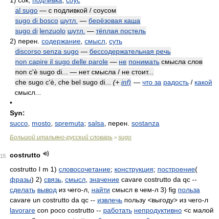
1)
сок,
подливка
;
соус
al sugo
— с подливкой / соусом
sugo di bosco
шутл.
—
берёзовая каша
sugo di
lenzuolo
шутл.
—
тёплая постель
2)
перен.
содержание
,
смысл
,
суть
discorso senza sugo
—
бессодержательная речь
non capire il sugo delle parole
—
не
понимать
смысла слов
non c'è sugo di... — нет смысла / не стоит...
che sugo c'è, che bel sugo di...
(+
inf)
—
что за
радость
/
какой
смысл...
•
Syn:
succo
,
mosto
,
spremuta
;
salsa
, перен.
sostanza
Большой итальяно-русский словарь
sugo
>
costrutto
15
costrutto I m 1)
словосочетание
;
конструкция
;
построение
(
фразы
) 2)
связь
,
смысл
,
значение
cavare
costrutto da qc --
сделать
вывод
из чего-л,
найти
смысл в чем-л 3) fig
польза
cavare
un costrutto da qc --
извлечь
пользу <выгоду> из чего-л
lavorare
con poco costrutto --
работать
непродуктивно
<с малой