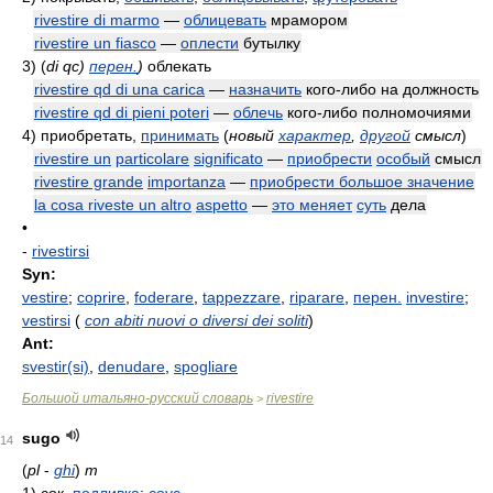
rivestire di marmo
—
облицевать
мрамором
rivestire un fiasco
—
оплести
бутылку
3)
(
di qc)
перен.
)
облекать
rivestire qd di una carica
—
назначить
кого-либо на должность
rivestire qd di pieni poteri
—
облечь
кого-либо полномочиями
4)
приобретать,
принимать
(
новый
характер
,
другой
смысл
)
rivestire un
particolare
significato
—
приобрести
особый
смысл
rivestire grande
importanza
—
приобрести большое значение
la cosa riveste un altro
aspetto
—
это меняет
суть
дела
•
-
rivestirsi
Syn:
vestire
;
coprire
,
foderare
,
tappezzare
,
riparare
,
перен.
investire
;
vestirsi
(
con abiti nuovi o diversi dei soliti
)
Ant:
svestir(si)
,
denudare
,
spogliare
Большой итальяно-русский словарь
rivestire
>
sugo
14
(
pl
-
ghi
)
m