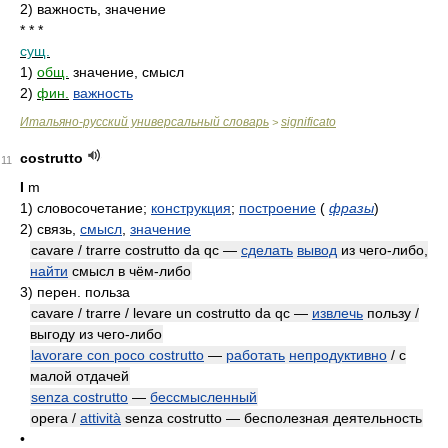
2)
важность, значение
* * *
сущ.
1)
общ.
значение, смысл
2)
фин.
важность
Итальяно-русский универсальный словарь
significato
>
costrutto
11
I
m
1)
словосочетание;
конструкция
;
построение
(
фразы
)
2)
связь,
смысл
,
значение
cavare / trarre costrutto da qc —
сделать
вывод
из чего-либо,
найти
смысл в чём-либо
3)
перен. польза
cavare / trarre / levare un costrutto da qc —
извлечь
пользу /
выгоду из чего-либо
lavorare con poco costrutto
—
работать
непродуктивно
/ с
малой отдачей
senza costrutto
—
бессмысленный
opera /
attività
senza costrutto — бесполезная деятельность
•