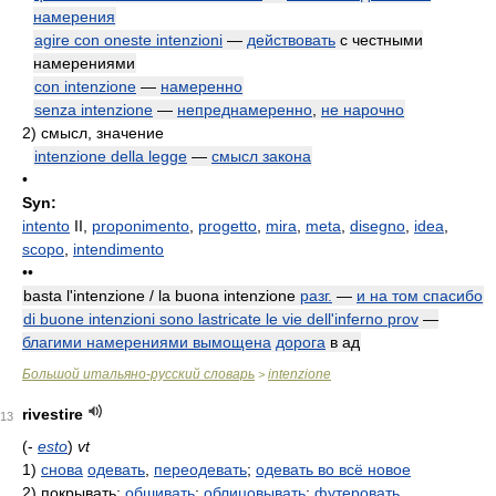
намерения
agire con oneste intenzioni
—
действовать
с честными
намерениями
con intenzione
—
намеренно
senza intenzione
—
непреднамеренно
,
не нарочно
2)
смысл, значение
intenzione della legge
—
смысл закона
•
Syn:
intento
II,
proponimento
,
progetto
,
mira
,
meta
,
disegno
,
idea
,
scopo
,
intendimento
••
basta l'intenzione / la buona intenzione
разг.
—
и на том спасибо
di buone intenzioni sono lastricate le vie dell'inferno prov
—
благими намерениями вымощена
дорога
в ад
Большой итальяно-русский словарь
intenzione
>
rivestire
13
(-
esto
)
vt
1)
снова
одевать
,
переодевать
;
одевать во всё новое
2)
покрывать;
обшивать
;
облицовывать
;
футеровать