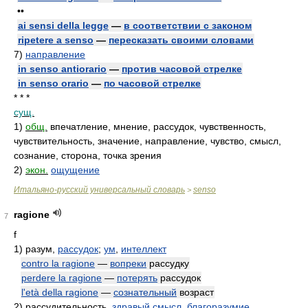
••
ai sensi della legge
—
в соответствии с законом
ripetere a senso
—
пересказать своими словами
7)
направление
in senso antiorario
—
против часовой стрелке
in senso orario
—
по часовой стрелке
* * *
сущ.
1)
общ.
впечатление, мнение, рассудок, чувственность,
чувствительность, значение, направление, чувство, смысл,
сознание, сторона, точка зрения
2)
экон.
ощущение
Итальяно-русский универсальный словарь
senso
>
ragione
7
f
1)
разум,
рассудок
;
ум
,
интеллект
contro la ragione
—
вопреки
рассудку
perdere la ragione
—
потерять
рассудок
l'età della ragione
—
сознательный
возраст
2)
рассудительность,
здравый
смысл
,
благоразумие