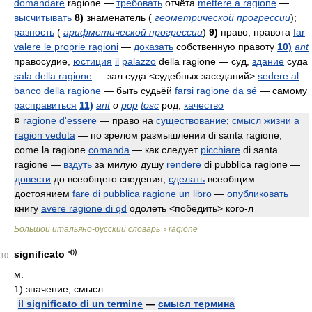
domandare
ragione
—
требовать
отчёта
mettere a ragione
—
высчитывать
8)
знаменатель (
геометрической прогрессии
);
разность
(
арифметической прогрессии
)
9)
право; правота
far
valere le proprie ragioni
—
доказать
собственную правоту
10)
ant
правосудие,
юстиция
il
palazzo
della ragione
— суд,
здание
суда
sala della ragione
— зал суда <судебных заседаний>
sedere al
banco della ragione
— быть судьёй
farsi ragione da sé
— самому
расправиться
11)
ant
o
pop
tosc
род;
качество
¤
ragione d'essere
— право на
существование
;
смысл жизни
a
ragion veduta
— по зрелом размышлении
di santa ragione,
come la ragione
comanda
— как следует
picchiare
di santa
ragione
—
вздуть
за милую душу
rendere
di pubblica ragione
—
довести
до всеобщего сведения,
сделать
всеобщим
достоянием
fare di pubblica ragione un libro
—
опубликовать
книгу
avere ragione di qd
одолеть <победить> кого-л
Большой итальяно-русский словарь
ragione
>
significato
10
м.
1)
значение, смысл
il significato di un termine
—
смысл термина