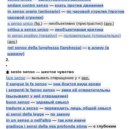
andare contro senso
—
ехать против движения
in senso orario (antiorario)
—
по часовой стрелке (против
часовой стрелки)
a senso unico (
fig.
) — необъективно (пристрастно) (
avv.
)
critica a senso unico
—
необъективная критика
in senso positivo (negativo)
—
положительно (отрицательно)
(
avv.
)
nel senso della lunghezza (larghezza)
—
в длину (в
ширину)
2.
•
◆
sesto senso — шестое чувство
fare senso
— вызывать отвращение у +
gen.
il sangue le fa senso
—
она боится вида крови
i serpenti le fanno senso
—
змеи ей отвратительны
(вызывают у неё отвращение)
buon senso
—
здравый смысл
tradurre a senso
—
переводить лишь общий смысл
ai sensi della legge
—
по закону
in un senso o nell'altro
—
так или иначе
gradisca i sensi della mia profonda stima
— с глубоким