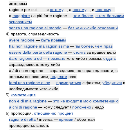
интересы
ragione per cui... — и
потому
..., а
посему
..., и
поэтому
...
a
maggiore
/ a più forte ragione —
тем более
,
с тем большим
основанием
senza una ragione al mondo
—
без каких-либо оснований
4)
правота, справедливость
avere ragione
—
быть правым
hai non ragione ma ragionissima
—
ты
более
,
чем прав
essere dalla parte della ragione
—
стоять
за правое дело
dare ragione a qd
—
признать
кого-либо правым,
отдать
справедливость кому-либо
a / di / con ragione — справедливо, по справедливости; с
полным основанием;
поделом
разг.
farsi una ragione di qc
—
примириться
с фактом;
убедиться
в
необходимости чего-либо
5)
компетенция
non è di mia ragione
—
это не входит в мою компетенцию
a chi di ragione
— кому следует /
положено
/ надо
6)
пропорция,
отношение
;
процент
ragione
diretta
/ inversa —
прямая
/ обратная
пропорциональность