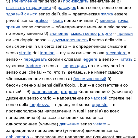
5)
впечатление
far senso а)
производить
впечатление б)
вызывать
отвращение
6)
рассудок
buon senso, senso comune --
здравый
смысл
senso dell'utile -- практическая
жилка
essere
privo di senso
pratico
--
быть
непрактичным 7)
мнение
,
точка
зрения
senso comune -- общепринятое мнение a mio senso --
по моему мнению 8)
значение
,
смысл senso
proprio
--
прямой
смысл doppio senso --
двусмысленность
il senso della vita --
смысл жизни in un certo senso -- в определенном смысле in
senso
stretto
del
termine
-- в узком смысле слова
raccontare
a
senso --
передавать
своими словами
leggere
a senso --
читать
с
чувством
tradurre
a senso --
переводить
по смыслу non ha
senso quel che fai -- то, что ты делаешь, не имеет смысла
<бессмысленно> senza senso а)
бессмысленный
б)
бессмысленно ai sensi dell'articolo... bur -- в соответствии со
статьей... 9)
направление
;
сторона
<направление> (уличного)
движения senso orario -- направление по
часовой
стрелке nel
senso della
lunghezza
-- в длину nel senso
opposto
-- в
противоположном направлении in tutti i sensi а) во всех
направлениях б) во всех значениях senso unico --
одностороннее (уличное)
движение
senso
vietato
--
запрещенное направление (уличного) движения senso
obbligatorio
-- предписанное направление (уличного) движения