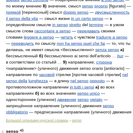
по моему мнению
8)
значение, смысл
senso
proprio
[figurato]
—
прямой
[переносный] смысл
doppio senso
—
двусмысленность
il senso della vita
— смысл жизни
in un certo senso
— в
определённом смысле
in senso
stretto
del
termine
— в узком
смысле слова
raccontare a senso
—
передавать
своими
словами
leggere a senso
—
читать
с чувством
tradurre a senso
—
переводить
по смыслу
non ha senso quel che fai
— то, что ты
делаешь, не имеет смысла <бессмысленно>
senza senso
а)
бессмысленный
б)
бессмысленно
ai sensi dell'articolo …
bur
—
в соответствии со статьёй …
9)
направление;
сторона
<направление> (уличного) движения
senso orario [antiorario]
—
направление по
часовой
стрелке [против часовой стрелки]
nel
senso della
lunghezza
— в длину
nel senso
opposto
— в
противоположном направлении
in tutti i sensi
а)
во всех
направлениях
б)
во всех значениях
senso unico
—
одностороннее (уличное)
движение
senso
vietato
—
запрещённое направление (уличного) движения
senso
obbligatorio
— предписанное направление (уличного) движения
Большой итальяно-русский словарь
senso
>
senso
6