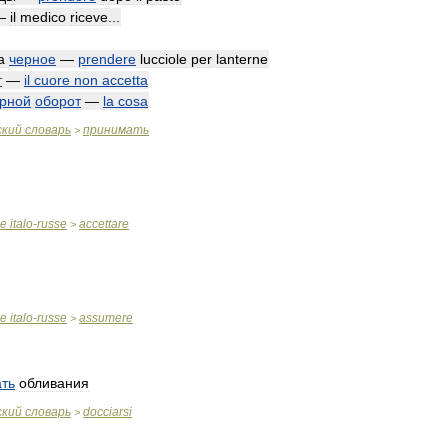
 —
il
medico
riceve
...
а
черное
—
prendere
lucciole
per
lanterne
т
—
il
cuore
non
accetta
рной
оборот
—
la
cosa
ский
словарь
принимать
>
ue
italo
-
russe
accettare
>
ue
italo
-
russe
assumere
>
ть
обливания
ский
словарь
docciarsi
>