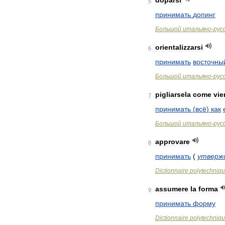
doparsi
5
принимать
допинг
Большой
итальяно
-
рус
orientalizzarsi
6
принимать
восточны
Большой
итальяно
-
рус
pigliarsela
come
vie
7
принимать
(
всё
)
как
Большой
итальяно
-
рус
approvare
8
принимать
(
утверж
Dictionnaire
polytechniq
assumere
la
forma
9
принимать
форму
Dictionnaire
polytechniq