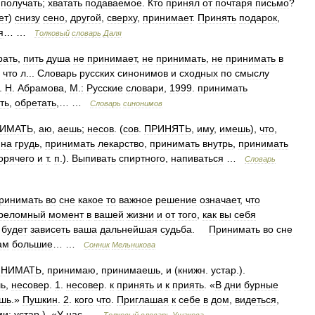
получать
;
хватать
подаваемое
.
Кто
принял
от
почтаря
письмо
?
ет
)
снизу
сено
,
другой
,
сверху
,
принимает
.
Принять
подарок
,
я
… …
Толковый
словарь
Даля
рать
,
пить
душа
не
принимает
,
не
принимать
,
не
принимать
в
что
л
...
Словарь
русских
синонимов
и
сходных
по
смыслу
.
Н
.
Абрамова
,
М
.
:
Русские
словари
,
1999
.
принимать
ть
,
обретать
,… …
Словарь
синонимов
ИМАТЬ
,
аю
,
аешь
;
несов
. (
сов
.
ПРИНЯТЬ
,
иму
,
имешь
),
что
,
на
грудь
,
принимать
лекарство
,
принимать
внутрь
,
принимать
орячего
и
т
.
п
.).
Выпивать
спиртного
,
напиваться
…
Словарь
ринимать
во
сне
какое
то
важное
решение
означает
,
что
реломный
момент
в
вашей
жизни
и
от
того
,
как
вы
себя
будет
зависеть
ваша
дальнейшая
судьба
.
Принимать
во
сне
ам
большие
… …
Сонник
Мельникова
ИНИМАТЬ
,
принимаю
,
принимаешь
,
и
(
книжн
.
устар
.).
ь
,
несовер
.
1
.
несовер
.
к
принять
и
к
приять
. «
В
дни
бурные
шь
.»
Пушкин
.
2
.
кого
что
.
Приглашая
к
себе
в
дом
,
видеться
,
ми
;
устар
.). «
У
нас
…