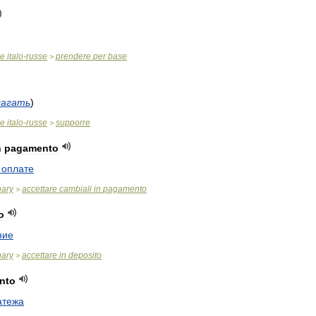
ue
italo
-
russe
prendere
per
base
>
лагать
)
ue
italo
-
russe
supporre
>
n
pagamento
оплате
nary
accettare
cambiali
in
pagamento
>
o
ние
nary
accettare
in
deposito
>
nto
атежа