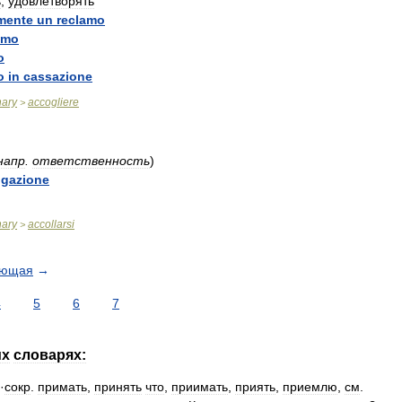
ь
;
удовлетворять
lmente
un
reclamo
amo
o
o
in
cassazione
nary
accogliere
>
напр
.
ответственность
)
igazione
nary
accollarsi
>
ующая
→
4
5
6
7
их
словарях:
·
сокр
.
примать
,
принять
что
,
приимать
,
приять
,
приемлю
,
см
.