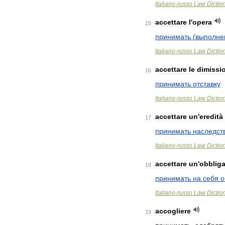
Italiano
-
russo
Law
Dictio
accettare
l
'
opera
15
принимать
(
выполне
Italiano
-
russo
Law
Dictio
accettare
le
dimissi
16
принимать
отставку
Italiano
-
russo
Law
Dictio
accettare
un
'
eredità
17
принимать
наследст
Italiano
-
russo
Law
Dictio
accettare
un
'
obblig
18
принимать
на
себя
о
Italiano
-
russo
Law
Dictio
accogliere
19