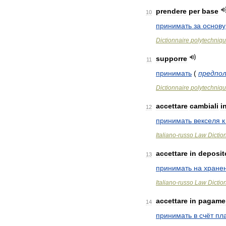
prendere
per
base
10
принимать
за
основу
Dictionnaire
polytechniq
supporre
11
принимать
(
предпо
Dictionnaire
polytechniq
accettare
cambiali
i
12
принимать
векселя
к
Italiano
-
russo
Law
Dictio
accettare
in
deposit
13
принимать
на
хране
Italiano
-
russo
Law
Dictio
accettare
in
pagame
14
принимать
в
счёт
пл