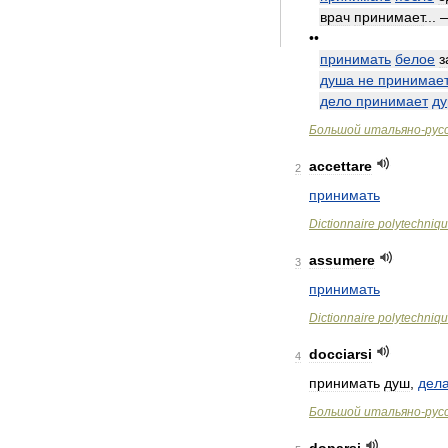
врач
принимает
...
••
принимать
белое
з
душа
не
принимае
дело
принимает
ду
Большой
итальяно
-
рус
accettare
2
принимать
Dictionnaire
polytechniq
assumere
3
принимать
Dictionnaire
polytechniq
docciarsi
4
принимать
душ
,
дела
Большой
итальяно
-
рус