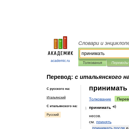
Словари и энциклоп
academic.ru
Толкования
Переводы
Перевод:
с итальянского на
принимать
С русского на:
Итальянский
Толкование
Перев
С итальянского на:
принимать
1
Русский
несов
.
см
.
принять
принимать
после
е