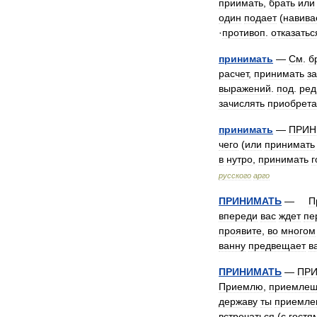
приимать
,
брать
или
один
подает
(
навива
·
противоп
.
отказатьс
принимать
—
См
.
б
расчет
,
принимать
за
выражений
.
под
.
ред
зачислять
приобрета
принимать
—
ПРИН
чего
(
или
принимать
в
нутро
,
принимать
г
русского
арго
ПРИНИМАТЬ
—
П
впереди
вас
ждет
пе
проявите
,
во
многом
ванну
предвещает
в
ПРИНИМАТЬ
—
ПР
Приемлю
,
приемлеш
державу
ты
приемле
встречаться
(
с
гостя