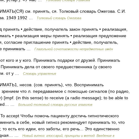
Толковый
словарь
Ушакова
ИМАТЬ
(
СЯ
)
см
.
принять
,
ся
.
Толковый
словарь
Ожегова
.
С
.
И
.
ва
.
1949
1992
…
Толковый
словарь
Ожегова
д
принять
•
действие
,
получатель
закон
принять
•
реализация
,
имать
•
реализация
меры
принять
•
реализация
предложение
я
,
согласие
приглашение
принять
•
действие
,
получатель
,
е
принимать
…
Глагольной
сочетаемости
непредметных
имён
.
от
кого
и
у
кого
.
Принимать
подарки
от
друзей
.
Принимать
.
Принимать
дела
от
своего
предшественника
(
у
своего
См
.
от
у
…
Словарь
управления
ИМАТЬ1
,
несов
. (
сов
.
принять
),
что
.
Воспринимать
,
зрением
что
л
.
передаваемое
с
помощью
сигналов
(
по
радио
,
у
) [
impf
. (
in
this
sense
)
to
receive
(
a
radio
message
);
to
be
able
to
ned
… …
Большой
толковый
словарь
русских
глаголов
To
accept
Чтобы
помочь
пациенту
достичь
гипнотического
зменить
в
себе
,
новый
гипноз
рекомендует
принимать
то
,
что
,
то
есть
его
идеи
,
его
заботы
,
его
речь
...
Это
единственно
дная
… …
Новый
гипноз:
глоссарий
,
принципы
и
метод
.
Введение
в