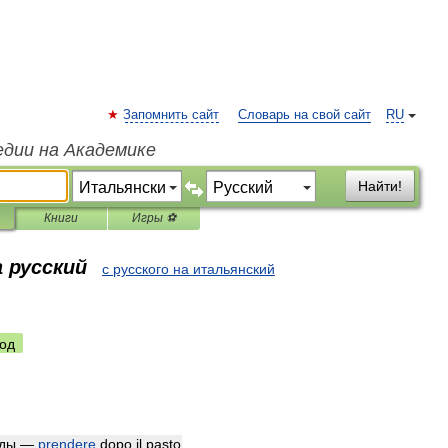
Запомнить сайт
Словарь на свой сайт
RU
едии на Академике
Найти!
Книги
Игры ⚽
 русский
с русского на итальянский
од
ды
—
prendere
dopo
il
pasto