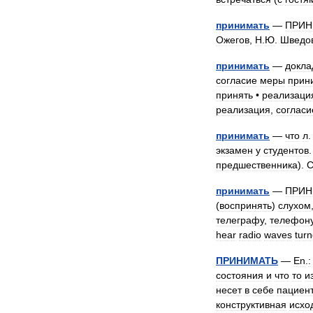
принимать
—
ПРИН
Ожегов
,
Н
.
Ю
.
Шведо
принимать
—
докла
согласие
меры
прин
принять
•
реализаци
реализация
,
согласи
принимать
—
что
л
экзамен
у
студентов
предшественника
).
принимать
—
ПРИН
(
воспринять
)
слухом
телеграфу
,
телефон
hear
radio
waves
tur
ПРИНИМАТЬ
—
En
.
:
состояния
и
что
то
и
несет
в
себе
пациент
конструктивная
исхо