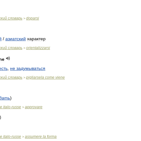
ский
словарь
doparsi
>
й
/
азиатский
характер
ский
словарь
orientalizzarsi
>
ne
есть
,
не
задумываться
ский
словарь
pigliarsela
come
viene
>
дать
)
ue
italo
-
russe
approvare
>
ue
italo
-
russe
assumere
la
forma
>