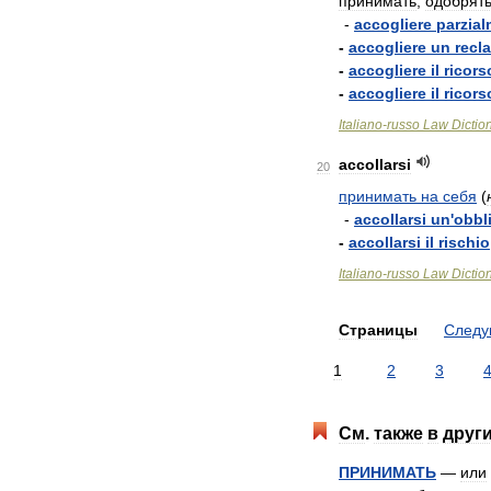
принимать
,
одобрят
-
accogliere
parzia
-
accogliere
un
recl
-
accogliere
il
ricors
-
accogliere
il
ricors
Italiano
-
russo
Law
Dictio
accollarsi
20
принимать
на
себя
(
-
accollarsi
un
'
obbl
-
accollarsi
il
rischio
Italiano
-
russo
Law
Dictio
Страницы
След
1
2
3
См
.
также
в
друг
ПРИНИМАТЬ
—
или