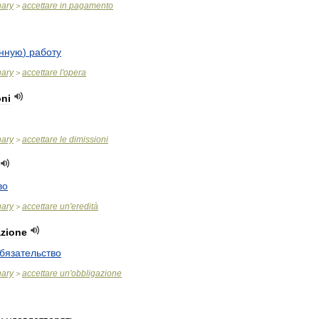
nary
accettare
in
pagamento
>
нную
)
работу
nary
accettare
l
'
opera
>
oni
nary
accettare
le
dimissioni
>
во
nary
accettare
un
'
eredità
>
azione
бязательство
nary
accettare
un
'
obbligazione
>