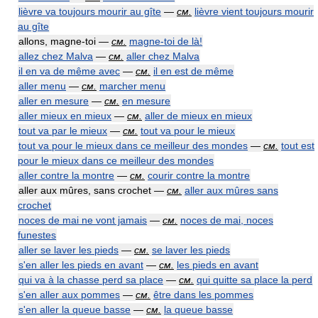
lièvre va toujours mourir au gîte
—
см.
lièvre vient toujours mourir
au gîte
allons, magne-toi —
см.
magne-toi de là!
allez chez Malva
—
см.
aller chez Malva
il en va de même avec
—
см.
il en est de même
aller menu
—
см.
marcher menu
aller en mesure
—
см.
en mesure
aller mieux en mieux
—
см.
aller de mieux en mieux
tout va par le mieux
—
см.
tout va pour le mieux
tout va pour le mieux dans ce meilleur des mondes
—
см.
tout est
pour le mieux dans ce meilleur des mondes
aller contre la montre
—
см.
courir contre la montre
aller aux mûres, sans crochet —
см.
aller aux mûres sans
crochet
noces de mai ne vont jamais
—
см.
noces de mai, noces
funestes
aller se laver les pieds
—
см.
se laver les pieds
s'en aller les pieds en avant
—
см.
les pieds en avant
qui va à la chasse perd sa place
—
см.
qui quitte sa place la perd
s'en aller aux pommes
—
см.
être dans les pommes
s'en aller la queue basse
—
см.
la queue basse