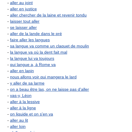
-
aller au joint
-
aller en justice
-
aller chercher de la laine et revenir tondu
-
laisser tout aller
-
se laisser aller
-
aller de la lande dans le pré
-
faire aller les langues
-
sa langue va comme un claquet de moulin
-
la langue va où la dent fait mal
-
la langue lui va toujours
-
qui langue a, à Rome va
-
aller en lapin
-
nous allons voir qui mangera le lard
-
y aller de sa larme
-
on a beau être las, on ne laisse pas d'aller
-
vas-y, Léon
-
aller à la lessive
-
aller à la ligne
-
on liquide et on s'en va
-
aller au lit
-
aller loin