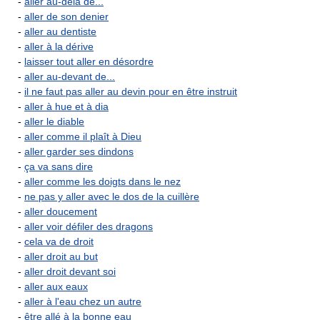
-
aller au-delà de...
-
aller de son denier
-
aller au dentiste
-
aller à la dérive
-
laisser tout aller en désordre
-
aller au-devant de...
-
il ne faut pas aller au devin pour en être instruit
-
aller à hue et à dia
-
aller le diable
-
aller comme il plaît à Dieu
-
aller garder ses dindons
-
ça va sans dire
-
aller comme les doigts dans le nez
-
ne pas y aller avec le dos de la cuillère
-
aller doucement
-
aller voir défiler des dragons
-
cela va de droit
-
aller droit au but
-
aller droit devant soi
-
aller aux eaux
-
aller à l'eau chez un autre
-
être allé à la bonne eau