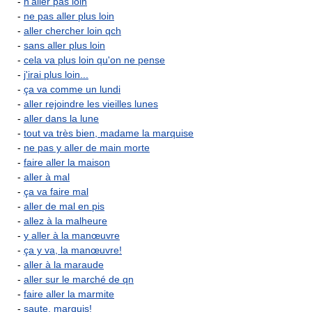
-
n'aller pas loin
-
ne pas aller plus loin
-
aller chercher loin qch
-
sans aller plus loin
-
cela va plus loin qu'on ne pense
-
j'irai plus loin...
-
ça va comme un lundi
-
aller rejoindre les vieilles lunes
-
aller dans la lune
-
tout va très bien, madame la marquise
-
ne pas y aller de main morte
-
faire aller la maison
-
aller à mal
-
ça va faire mal
-
aller de mal en pis
-
allez à la malheure
-
y aller à la manœuvre
-
ça y va, la manœuvre!
-
aller à la maraude
-
aller sur le marché de qn
-
faire aller la marmite
-
saute, marquis!