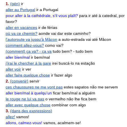
1.
(gén)
ir
aller au Portugal
ir a Portugal
pour aller à la cathédrale, s'il vous plaît?
para ir até à catedral, por
favor?
aller en vacances
ir de férias
où va ce chemin?
aonde vai dar este caminho?
l'autoroute va jusqu'à Mâcon
a auto-estrada vai até Mâcon
comment allez-vous?
como vai?
(comment) ça va? - ça va
tudo bem? - tudo bem
aller bien/mal
ir bem/mal
j'irai le chercher à la gare
irei buscá-lo na estação
aller voir
ir ver
aller faire quelque chose
ir fazer algo
2.
(convenir)
servir
ces chaussures ne me vont pas
estes sapatos não me servem
aller bien/mal à quelqu’un
ficar bem/mal a alguém
le rouge ne lui va pas
o vermelho não lhe fica bem
aller avec quelque chose
combinar com algo
3.
(dans des expressions)
allez!
vamos!
allons, calmez-vous!
vamos, acalmem-se!