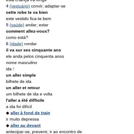
4
(vestuário)
convir; adaptar-se
cette robe te va bien
este vestido fica-te bem
5
(saúde)
andar; estar
comment allez-vous?
como está?
6
(idade)
rondar
il va sur ses cinquante ans
ele anda pelos cinquenta anos
nome masculino
ida
f.
un aller simple
bilhete de ida
un aller et retour
um bilhete de ida e volta
l'aller a été difficile
a ida foi difícil
◆
aller à fond de train
ir muito depressa
◆
aller au devant
antecipar-se, prevenir, ir ao encontro de