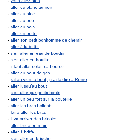
-
vous allez bien
-
aller du blanc au noir
-
aller au bloc
-
aller au bob
-
aller au bois
-
aller en boîte
-
aller son petit bonhomme de chemin
-
aller à la botte
-
s'en aller en eau de boudin
-
s'en aller en bouillie
-
il faut aller selon sa bourse
-
aller au bout de qch
-
s'il en vient à bout, j'irai le dire à Rome
-
aller jusqu'au bout
-
s'en aller par petits bouts
-
aller un peu fort sur la bouteille
-
aller les bras ballants
-
faire aller les bras
-
il va arriver des bricoles
-
aller bride en main
-
aller à briffe
-
s'en aller en brioche