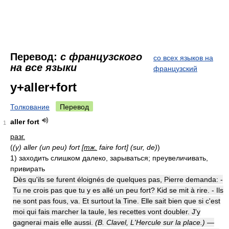
Перевод:
с французского
со всех языков на
на все языки
французский
y+aller+fort
Толкование
Перевод
aller fort
1
разг.
(
(y) aller (un peu) fort [
тж.
faire fort] (sur, de)
)
1)
заходить слишком далеко, зарываться; преувеличивать,
привирать
Dès qu'ils se furent éloignés de quelques pas, Pierre demanda: -
Tu ne crois pas que tu y es allé un peu fort? Kid se mit à rire. - Ils
ne sont pas fous, va. Et surtout la Tine. Elle sait bien que si c'est
moi qui fais marcher la taule, les recettes vont doubler. J'y
gagnerai mais elle aussi.
(B. Clavel, L'Hercule sur la place.)
—