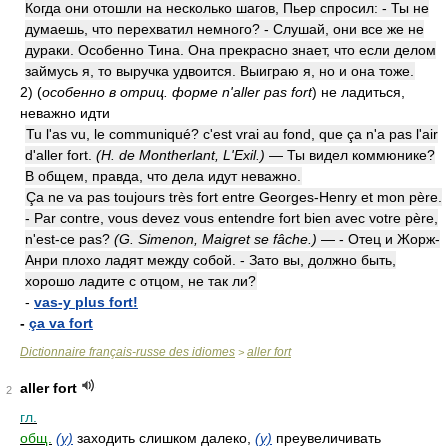
Когда они отошли на несколько шагов, Пьер спросил: - Ты не
думаешь, что перехватил немного? - Слушай, они все же не
дураки. Особенно Тина. Она прекрасно знает, что если делом
займусь я, то выручка удвоится. Выиграю я, но и она тоже.
2)
(
особенно в отриц. форме n'aller pas fort
)
не ладиться,
неважно идти
Tu l'as vu, le communiqué? c'est vrai au fond, que ça n'a pas l'air
d'aller fort.
(H. de Montherlant, L'Exil.)
— Ты видел коммюнике?
В общем, правда, что дела идут неважно.
Ça ne va pas toujours très fort entre Georges-Henry et mon père.
- Par contre, vous devez vous entendre fort bien avec votre père,
n'est-ce pas?
(G. Simenon, Maigret se fâche.)
— - Отец и Жорж-
Анри плохо ладят между собой. - Зато вы, должно быть,
хорошо ладите с отцом, не так ли?
-
vas-y plus fort!
-
ça va fort
Dictionnaire français-russe des idiomes
aller fort
>
aller fort
2
гл.
общ.
(y)
заходить слишком далеко,
(y)
преувеличивать