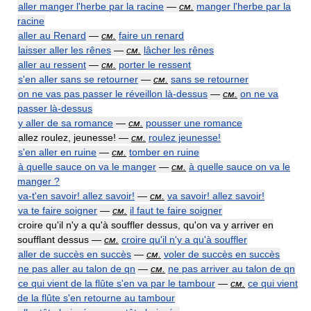
aller manger l'herbe par la racine
—
см.
manger l'herbe par la
racine
aller au Renard
—
см.
faire un renard
laisser aller les rênes
—
см.
lâcher les rênes
aller au ressent
—
см.
porter le ressent
s'en aller sans se retourner
—
см.
sans se retourner
on ne vas pas passer le réveillon là-dessus
—
см.
on ne va
passer là-dessus
y aller de sa romance
—
см.
pousser une romance
allez roulez, jeunesse! —
см.
roulez jeunesse!
s'en aller en ruine
—
см.
tomber en ruine
à quelle sauce on va le manger
—
см.
à quelle sauce on va le
manger ?
va-t'en savoir! allez savoir!
—
см.
va savoir! allez savoir!
va te faire soigner
—
см.
il faut te faire soigner
croire qu'il n'y a qu'à souffler dessus, qu'on va y arriver en
soufflant dessus —
см.
croire qu'il n'y a qu'à souffler
aller de succès en succès
—
см.
voler de succès en succès
ne pas aller au talon de qn
—
см.
ne pas arriver au talon de qn
ce qui vient de la flûte s'en va par le tambour
—
см.
ce qui vient
de la flûte s'en retourne au tambour