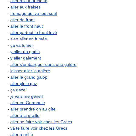
-
aller à la fourchette
-
aller aux fraises
-
fromage qui va tout seul
-
aller de front
-
aller le front haut
-
aller partout le front levé
-
s'en aller en fumée
-
ça va fumer
-
y aller du gadin
-
y aller gaiement
-
aller s'embarquer dans une galère
-
laisser aller la galère
-
aller le grand galop
-
aller plein gaz
-
ça gaze!
-
je vais me gêner!
-
aller en Germanie
-
aller prendre qn au gîte
-
aller à la graille
-
aller se faire voir chez les Grecs
-
va te faire voir chez les Grecs
-
aller à griffe