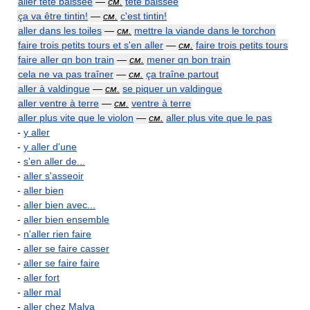
aller tête baissée
—
см.
tête baissée
ça va être tintin!
—
см.
c'est tintin!
aller dans les toiles
—
см.
mettre la viande dans le torchon
faire trois petits tours et s'en aller
—
см.
faire trois petits tours
faire aller qn bon train
—
см.
mener qn bon train
cela ne va pas traîner
—
см.
ça traîne partout
aller à valdingue
—
см.
se piquer un valdingue
aller ventre à terre
—
см.
ventre à terre
aller plus vite que le violon
—
см.
aller plus vite que le pas
-
y aller
-
y aller d'une
-
s'en aller de...
-
aller s'asseoir
-
aller bien
-
aller bien avec...
-
aller bien ensemble
-
n'aller rien faire
-
aller se faire casser
-
aller se faire faire
-
aller fort
-
aller mal
-
aller chez Malva