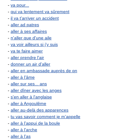
-
va pour...
-
qui va lentement va sûrement
-
il va t'arriver un accident
-
aller ad patres
-
aller à ses affaires
-
n'aller que d'une aile
-
va voir ailleurs si j'y suis
-
va te faire aimer
-
aller prendre l'air
-
donner un air d'aller
-
aller en ambassade auprès de qn
-
aller à l'âme
-
aller sur ses... ans
-
aller dîner avec les anges
-
s'en aller à l'anglaise
-
aller à Angoulême
-
aller au-delà des apparences
-
tu vas savoir comment je m'appelle
-
aller à l'appui de la boule
-
aller à l'arche
-
aller à l'as