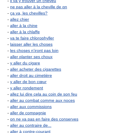
-
il va y trouver un cheveu
-
ne pas aller à la cheville de qn
-
ça va, les chevilles?
-
allez chier
-
aller à la chine
-
aller à la chlaffe
-
va te faire chlorophyller
-
laisser aller les choses
-
les choses n'iront pas loin
-
aller planter ses choux
-
y aller du cigare
-
aller acheter des cigarettes
-
aller droit au cimetière
-
y aller de bon cœur
-
y aller rondement
-
allez lui dire cela au coin de son feu
-
aller au combat comme aux noces
-
aller aux commissions
-
aller de compagnie
-
on ne va pas en faire des conserves
-
aller au contraire de...
-
aller à contre-courant