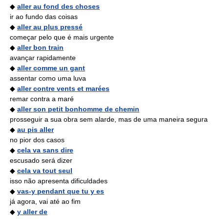
◆
aller au fond des choses
ir ao fundo das coisas
◆
aller au plus pressé
começar pelo que é mais urgente
◆
aller bon train
avançar rapidamente
◆
aller comme un gant
assentar como uma luva
◆
aller contre vents et marées
remar contra a maré
◆
aller son petit bonhomme de chemin
prosseguir a sua obra sem alarde, mas de uma maneira segura
◆
au pis aller
no pior dos casos
◆
cela va sans dire
escusado será dizer
◆
cela va tout seul
isso não apresenta dificuldades
◆
vas-y pendant que tu y es
já agora, vai até ao fim
◆
y aller de