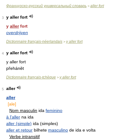
Французско-русский универсальный словарь
aller fort
>
y aller fort
3
y
aller
fort
overdrijven
Dictionnaire français-néerlandais
y aller fort
>
y aller fort
4
y aller fort
přehánět
Dictionnaire français-tchèque
y aller fort
>
aller
5
aller
[ale]
Nom masculin
ida
feminino
à l'aller
na ida
aller (simple)
ida (simples)
aller et retour
bilhete
masculino
de ida e volta
Verbe intransitif