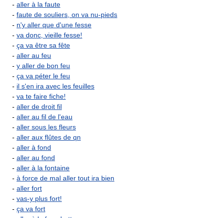
-
aller à la faute
-
faute de souliers, on va nu-pieds
-
n'y aller que d'une fesse
-
va donc, vieille fesse!
-
ça va être sa fête
-
aller au feu
-
y aller de bon feu
-
ça va péter le feu
-
il s'en ira avec les feuilles
-
va te faire fiche!
-
aller de droit fil
-
aller au fil de l'eau
-
aller sous les fleurs
-
aller aux flûtes de qn
-
aller à fond
-
aller au fond
-
aller à la fontaine
-
à force de mal aller tout ira bien
-
aller fort
-
vas-y plus fort!
-
ça va fort