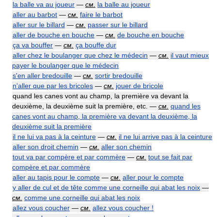
la balle va au joueur
—
см.
la balle au joueur
aller au barbot
—
см.
faire le barbot
aller sur le billard
—
см.
passer sur le billard
aller de bouche en bouche
—
см.
de bouche en bouche
ça va bouffer
—
см.
ça bouffe dur
aller chez le boulanger que chez le médecin
—
см.
il vaut mieux
payer le boulanger que le médecin
s'en aller bredouille
—
см.
sortir bredouille
n'aller que par les bricoles
—
см.
jouer de bricole
quand les canes vont au champ, la première va devant la
deuxième, la deuxième suit la première, etc. —
см.
quand les
canes vont au champ, la première va devant la deuxième, la
deuxième suit la première
il ne lui va pas à la ceinture
—
см.
il ne lui arrive pas à la ceinture
aller son droit chemin
—
см.
aller son chemin
tout va par compère et par commère
—
см.
tout se fait par
compère et par commère
aller au tapis pour le compte
—
см.
aller pour le compte
y aller de cul et de tête comme une corneille qui abat les noix
—
см.
comme une corneille qui abat les noix
allez vous coucher
—
см.
allez vous coucher !