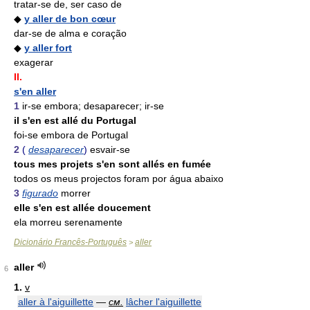
tratar-se de, ser caso de
◆
y aller de bon cœur
dar-se de alma e coração
◆
y aller fort
exagerar
II.
s'en aller
1
ir-se embora; desaparecer; ir-se
il s'en est allé du Portugal
foi-se embora de Portugal
2
(
desaparecer
)
esvair-se
tous mes projets s'en sont allés en fumée
todos os meus projectos foram por água abaixo
3
figurado
morrer
elle s'en est allée doucement
ela morreu serenamente
Dicionário Francês-Português
aller
>
aller
6
1.
v
aller à l'aiguillette
—
см.
lâcher l'aiguillette