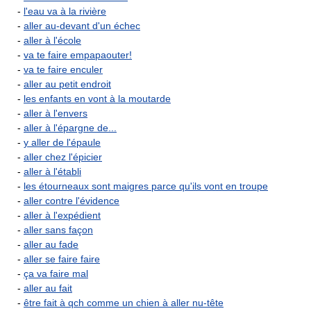
-
l'eau va à la rivière
-
aller au-devant d'un échec
-
aller à l'école
-
va te faire empapaouter!
-
va te faire enculer
-
aller au petit endroit
-
les enfants en vont à la moutarde
-
aller à l'envers
-
aller à l'épargne de...
-
y aller de l'épaule
-
aller chez l'épicier
-
aller à l'établi
-
les étourneaux sont maigres parce qu'ils vont en troupe
-
aller contre l'évidence
-
aller à l'expédient
-
aller sans façon
-
aller au fade
-
aller se faire faire
-
ça va faire mal
-
aller au fait
-
être fait à qch comme un chien à aller nu-tête