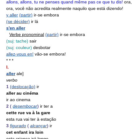
allons, allons, tu ne penses quand même pas ce que tu dis!
ora,
ora, você não acredita realmente naquilo que está dizendo!
y aller
(partir)
ir-se embora
(se décider)
ir lá
s'en aller
Verbe pronominal
(partir)
ir-se embora
(suj: tache)
sair
(suj: couleur)
desbotar
allez-vous en!
vão-se embora!
* * *
I.
aller
ale]
verbo
1
(deslocação)
ir
aller au cinéma
ir ao cinema
2
(
desembocar
)
ir ter a
cette rue va à la gare
esta rua vai ter à estação
3
figurado
(
alcançar
)
ir
cet enfant ira loin
esta criança irá longe