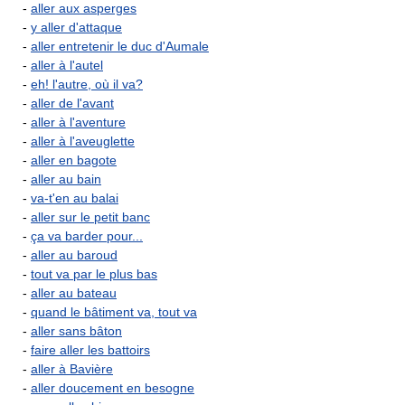
-
aller aux asperges
-
y aller d'attaque
-
aller entretenir le duc d'Aumale
-
aller à l'autel
-
eh! l'autre, où il va?
-
aller de l'avant
-
aller à l'aventure
-
aller à l'aveuglette
-
aller en bagote
-
aller au bain
-
va-t'en au balai
-
aller sur le petit banc
-
ça va barder pour...
-
aller au baroud
-
tout va par le plus bas
-
aller au bateau
-
quand le bâtiment va, tout va
-
aller sans bâton
-
faire aller les battoirs
-
aller à Bavière
-
aller doucement en besogne