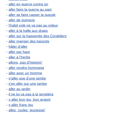
-
aller en guerre contre qn
-
aller faire la guerre au pain
-
aller se faire casser la gueule
-
aller de guingois
-
l'habit volé ne va pas au voleur
-
aller à la halle aux draps
-
aller sur la haquenée des Cordeliers
-
aller manger des haricots
-
hâter d'aller
-
aller par haut
-
aller à l'herbe
-
allons, pas d'histoire!
-
aller rendre hommage
-
aller avec un homme
-
n'aller que d'une jambe
-
s'en aller sur une jambe
-
aller au jardin
-
il ne lui va pas à la jarretière
-
y aller bon jeu, bon argent
-
y aller franc jeu
-
allez, roulez, jeunesse!