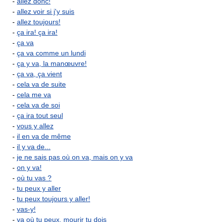
-
allez donc!
-
allez voir si j'y suis
-
allez toujours!
-
ça ira! ça ira!
-
ça va
-
ça va comme un lundi
-
ça y va, la manœuvre!
-
ça va, ça vient
-
cela va de suite
-
cela me va
-
cela va de soi
-
ça ira tout seul
-
vous y allez
-
il en va de même
-
il y va de...
-
je ne sais pas où on va, mais on y va
-
on y va!
-
où tu vas ?
-
tu peux y aller
-
tu peux toujours y aller!
-
vas-y!
-
va où tu peux, mourir tu dois