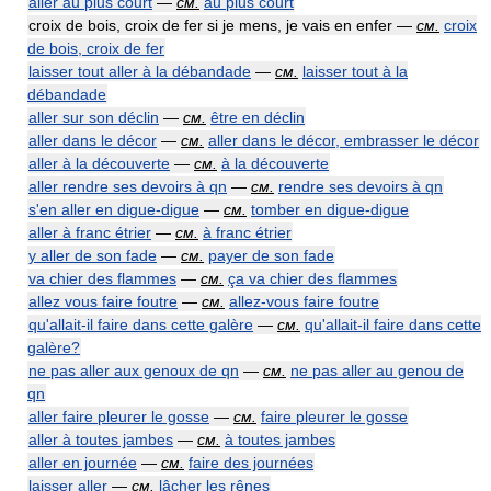
aller au plus court
—
см.
au plus court
croix de bois, croix de fer si je mens, je vais en enfer —
см.
croix
de bois, croix de fer
laisser tout aller à la débandade
—
см.
laisser tout à la
débandade
aller sur son déclin
—
см.
être en déclin
aller dans le décor
—
см.
aller dans le décor, embrasser le décor
aller à la découverte
—
см.
à la découverte
aller rendre ses devoirs à qn
—
см.
rendre ses devoirs à qn
s'en aller en digue-digue
—
см.
tomber en digue-digue
aller à franc étrier
—
см.
à franc étrier
y aller de son fade
—
см.
payer de son fade
va chier des flammes
—
см.
ça va chier des flammes
allez vous faire foutre
—
см.
allez-vous faire foutre
qu'allait-il faire dans cette galère
—
см.
qu'allait-il faire dans cette
galère?
ne pas aller aux genoux de qn
—
см.
ne pas aller au genou de
qn
aller faire pleurer le gosse
—
см.
faire pleurer le gosse
aller à toutes jambes
—
см.
à toutes jambes
aller en journée
—
см.
faire des journées
laisser aller
—
см.
lâcher les rênes