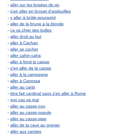
-
aller sur les brisées de qn
-
s'en aller en brouet d'andouilles
-
y aller à brûle-pourpoint
-
aller de la brune à la blonde
-
ça va chier des bulles
-
aller droit au but
-
aller à Cachan
-
aller se cacher
-
aller cahin-caha
-
aller à fond la caisse
-
s'en aller de la caisse
-
aller à la campagne
-
aller à Canossa
-
aller au carbi
-
être fait cardinal sans s'en aller à Rome
-
son cas va mal
-
aller au casse-cou
-
aller au casse-gueule
-
aller au casse-pipe
-
aller de la cave au grenier
-
aller aux cerises