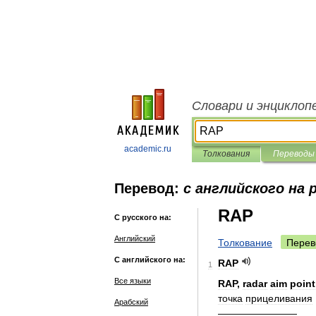
Словари и энциклоп
academic.ru
Толкования
Переводы
Перевод:
с английского на 
RAP
С русского на:
Английский
Толкование
Перев
С английского на:
RAP
1
Все языки
RAP
,
radar
aim
point
точка
прицеливания
Арабский
————————