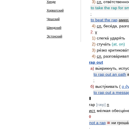
3
)
сл
.
отве́тственно
Хинди
to
take
the
rap
for
sm
Хорватский
;
Чешский
to
beat
the
rap
амер
4
)
сл
.
бесе́да
,
разго
Шведский
2
.
v
Эстонский
1
)
слегка́
ударя́ть
2
)
стуча́ть
(
at
,
on
)
3
)
ре́зко
критикова́т
4
)
сл
.
разгова́риват
rap
out
а
)
вы́крикнуть
,
испус
to
rap
out
an
oath
;
б
)
высту́кивать
(
о
д
to
rap
out
a
messa
Ⅱ
rap
[
ræp
]
n
ист
.
ме́лкая
обесце́н
◊
not
a
rap
≅
ни
гроша́
;