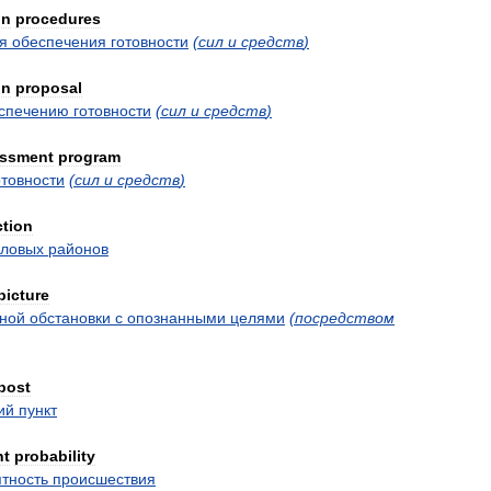
on
procedures
я
обеспечения
готовности
(
сил
и
средств
)
on
proposal
спечению
готовности
(
сил
и
средств
)
ssment
program
отовности
(
сил
и
средств
)
ction
ловых
районов
picture
ной
обстановки
с
опознанными
целями
(
посредством
post
ий
пункт
nt
probability
тность
происшествия