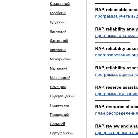
————————
Каталанский
RAP
,
releasable
asse
Корейский
программа
учета
вы
————————
Курдский
RAP
,
reliability
analy
Латинский
программа
анализа
Латышский
————————
RAP
,
reliability
asse
Литовский
прогнозирование
оц
Македонский
————————
RAP
,
reliability
asse
Малайский
программа
оценки
н
Монгольский
————————
RAP
,
reserve
assist
Немецкий
программа
оказания
Нидерландский
————————
Норвежский
RAP
,
resource
alloc
план
распределения
Персидский
————————
Польский
RAP
,
review
and
ana
процесс
оценки
и
ан
Португальский