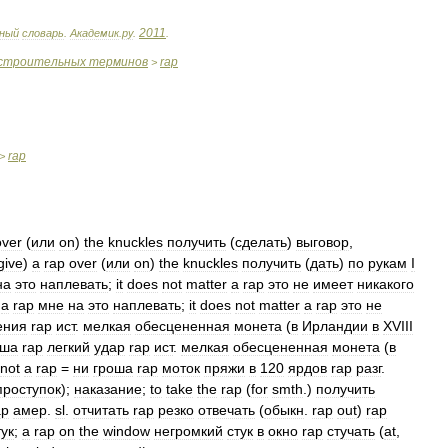
2011
ный
словарь
.
Академик
.
ру
.
.
строительных
терминов
rap
>
rap
>
over
(
или
on
)
the
knuckles
получить
(
сделать
)
выговор
,
give
)
a
rap
over
(
или
on
)
the
knuckles
получить
(
дать
)
по
рукам
I
на
это
наплевать
;
it
does
not
matter
a
rap
это
не
имеет
никакого
a
rap
мне
на
это
наплевать
;
it
does
not
matter
a
rap
это
не
ения
rap
ист
.
мелкая
обесцененная
монета
(
в
Ирландии
в
XVIII
оша
rap
легкий
удар
rap
ист
.
мелкая
обесцененная
монета
(
в
not
a
rap
=
ни
гроша
rap
моток
пряжи
в
120
ярдов
rap
разг
.
проступок
);
наказание
;
to
take
the
rap
(
for
smth
.)
получить
ap
амер
.
sl
.
отчитать
rap
резко
отвечать
(
обыкн
.
rap
out
)
rap
тук
;
a
rap
on
the
window
негромкий
стук
в
окно
rap
стучать
(
at
,