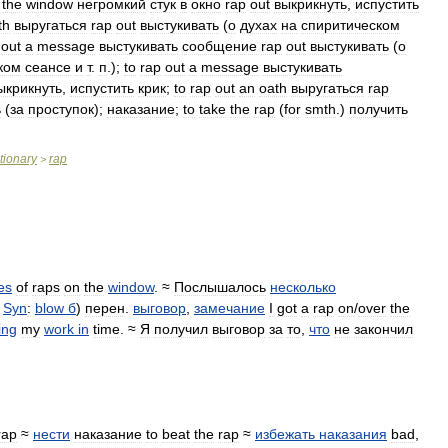
the
window
негромкий
стук
в
окно
rap
out
выкрикнуть
,
испустить
th
выругаться
rap
out
выстукивать
(
о
духах
на
спиритическом
out
a
message
выстукивать
сообщение
rap
out
выстукивать
(
о
ком
сеансе
и
т
.
п
.);
to
rap
out
a
message
выстукивать
ыкрикнуть
,
испустить
крик
;
to
rap
out
an
oath
выругаться
rap
ь
(
за
проступок
);
наказание
;
to
take
the
rap
(
for
smth
.)
получить
tionary
rap
>
es
of
raps
on
the
window
. ≈
Послышалось
несколько
.
Syn
:
blow
б
)
перен
.
выговор
,
замечание
I
got
a
rap
on
/
over
the
ing
my
work
in
time
. ≈
Я
получил
выговор
за
то
,
что
не
закончил
rap
≈
нести
наказание
to
beat
the
rap
≈
избежать
наказания
bad
,