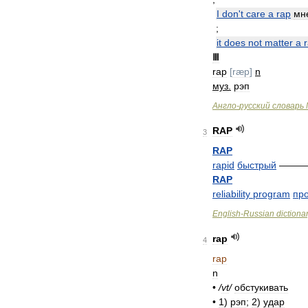
I
don
'
t
care
a
rap
мн
;
it
does
not
matter
a
Ⅲ
rap
[
ræp
]
n
муз
.
рэп
Англо
-
русский
словарь
RAP
3
RAP
rapid
быстрый
———
RAP
reliability
program
пр
English
-
Russian
dictiona
rap
4
rap
n
•
/
vt
/
обстукивать
•
1
)
рэп
;
2
)
удар