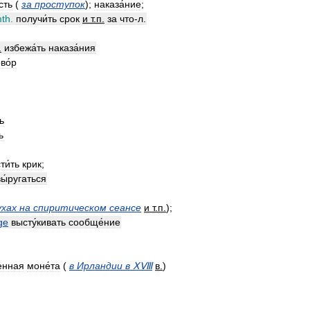
сть
(
за
проступок
);
наказа́ние
;
th
.
получи́ть
срок
и
т
.
п
.
за
что
-
л
.
.
избежа́ть
наказа́ния
во́р
ь
ь
ти́ть
крик
;
вы́ругаться
ухах
на
спиритическом
сеансе
и
т
.
п
.
);
ge
высту́кивать
сообще́ние
енная
моне́та
(
в
Ирландии
в
ⅩⅧ
в
.
)