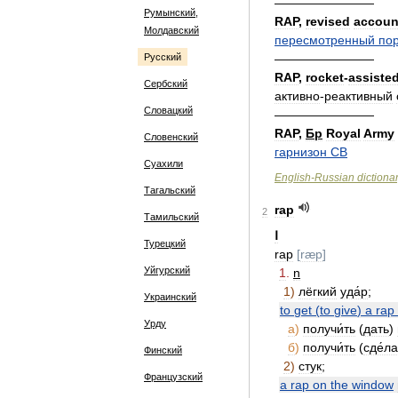
————————
Румынский,
RAP
,
revised
accoun
Молдавский
пересмотренный
по
Русский
————————
RAP
,
rocket
-
assiste
Сербский
активно
-
реактивный
Словацкий
————————
RAP
,
Бр
Royal
Army
Словенский
гарнизон
СВ
Суахили
English
-
Russian
dictiona
Тагальский
rap
2
Тамильский
Ⅰ
Турецкий
rap
[
ræp
]
Уйгурский
1
.
n
1
)
лёгкий
уда́р
;
Украинский
to
get
(
to
give
)
a
rap
Урду
а
)
получи́ть
(
дать
)
б
)
получи́ть
(
сде́ла
Финский
2
)
стук
;
Французский
a
rap
on
the
window