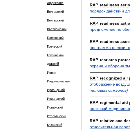
Африкаанс
RAP
,
readiness
acti
порядок
действий
дл
Болгарский
————————
Венгерский
RAP
,
readiness
acti
предложение
по
обе
Вьетнамский
————————
Гаитянский
RAP
,
readiness
asse
Греческий
программа
оценки
г
————————
Грузинский
RAP
,
rear
area
prote
Датский
охрана
и
оборона
ты
————————
Иврит
RAP
,
recognized
air
Индонезийский
отображение
воздуш
типовых
символов
)
Ирландский
————————
Исландский
RAP
,
regimental
aid
Испанский
полковой
медицинск
————————
Итальянский
RAP
,
relative
accide
Казахский
относительная
вероя