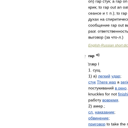
on
)
rap
стук
;
a
rap
on
крик
;
to
rap
out
an
oa
сеансе
и
т
.
п
.);
to
rap
духах
на
спиритичес
сообщение
rap
out
в
разг
.
ответственност
выговор
(
за
что
-
л
.)
English
-
Russian
short
dic
rap
7
̈ɪræp
I
1
.
сущ
.
1
)
а
)
легкий
удар
;
стук
There
was
a
seri
постукиваний
в
окно
knuckles
for
not
finish
работу
вовремя
.
2
)
амер
.;
сл
.
наказание
;
обвинение
;
приговор
to
take
the