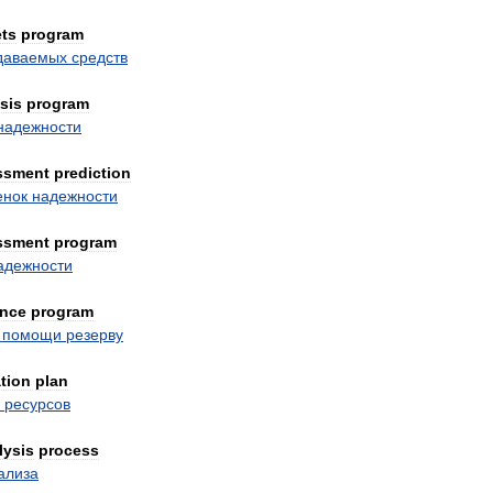
ts
program
даваемых
средств
sis
program
надежности
ssment
prediction
енок
надежности
ssment
program
адежности
ance
program
помощи
резерву
ation
plan
ресурсов
lysis
process
ализа