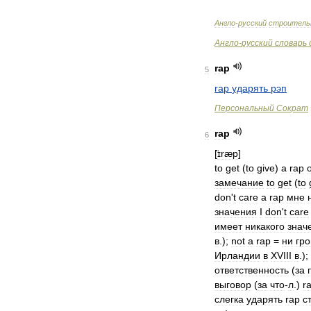
Англо
-
русский
строитель
Англо
-
русский
словарь
rap
5
rap
ударять
рэп
Персональный
Сократ
rap
6
[
̈ɪræp
]
to
get
(
to
give
)
a
rap
замечание
to
get
(
to
don
'
t
care
a
rap
мне
значения
I
don
'
t
care
имеет
никакого
знач
в
.);
not
a
rap
=
ни
гр
Ирландии
в
XVIII
в
.);
ответственность
(
за
выговор
(
за
что
-
л
.)
r
слегка
ударять
rap
с