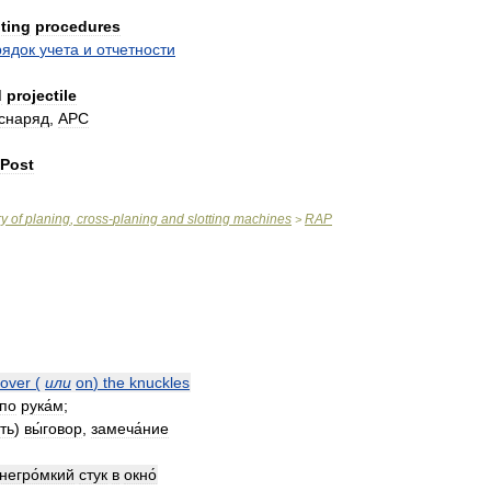
ting
procedures
рядок
учета
и
отчетности
d
projectile
снаряд
,
АРС
Post
ry
of
planing
,
cross
-
planing
and
slotting
machines
RAP
>
over
(
или
on
)
the
knuckles
по
рука́м
;
ть
)
вы́говор
,
замеча́ние
негро́мкий
стук
в
окно́