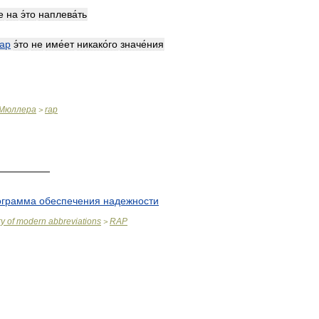
е
на
э́то
наплева́ть
rap
э́то
не
име́ет
никако́го
значе́ния
Мюллера
rap
>
—————
ограмма
обеспечения
надежности
ry
of
modern
abbreviations
RAP
>