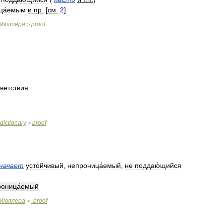
ца́емым
и
пр
.
[
см
.
2
]
Мюллера
proof
>
ветствия
dictionary
proof
>
начает
усто́йчивый
,
непроница́емый
,
не
поддаю́щийся
роница́емый
Мюллера
-
proof
>