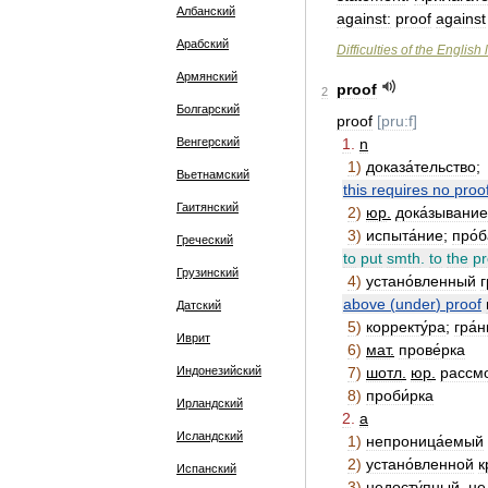
Албанский
against:
proof
against
Арабский
Difficulties
of
the
English
Армянский
proof
2
Болгарский
proof
[
pru:f
]
Венгерский
1
.
n
1
)
доказа́тельство
;
Вьетнамский
this
requires
no
proo
Гаитянский
2
)
юр
.
дока́зывание
3
)
испыта́ние
;
про́
Греческий
to
put
smth
.
to
the
pr
Грузинский
4
)
устано́вленный
г
above
(
under
)
proof
Датский
5
)
корректу́ра
;
гра́н
Иврит
6
)
мат
.
прове́рка
Индонезийский
7
)
шотл
.
юр
.
рассмо
8
)
проби́рка
Ирландский
2
.
a
Исландский
1
)
непроница́емый
2
)
устано́вленной
к
Испанский
3
)
недосту́пный
,
не