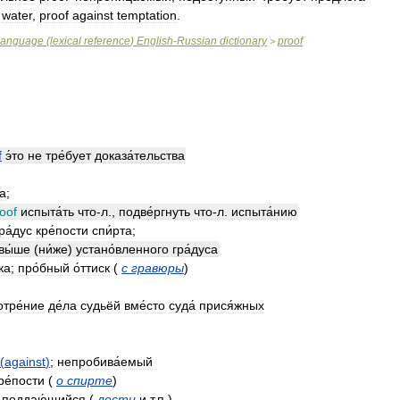
water
,
proof
against
temptation
.
language
(
lexical
reference
)
English
-
Russian
dictionary
proof
>
f
э́то
не
тре́бует
доказа́тельства
ба
;
oof
испыта́ть
что
-
л
.,
подве́ргнуть
что
-
л
.
испыта́нию
ра́дус
кре́пости
спи́рта
;
вы́ше
(
ни́же
)
устано́вленного
гра́дуса
ка
;
про́бный
о́ттиск
(
с
гравюры
)
тре́ние
де́ла
судьёй
вме́сто
суда́
прися́жных
(
against
)
;
непробива́емый
ре́пости
(
о
спирте
)
поддаю́щийся
(
лести
и
т
.
п
.
)