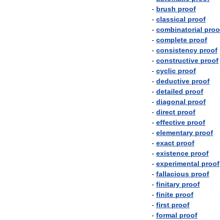
-
brush
proof
-
classical
proof
-
combinatorial
proo
-
complete
proof
-
consistency
proof
-
constructive
proof
-
cyclic
proof
-
deductive
proof
-
detailed
proof
-
diagonal
proof
-
direct
proof
-
effective
proof
-
elementary
proof
-
exact
proof
-
existence
proof
-
experimental
proof
-
fallacious
proof
-
finitary
proof
-
finite
proof
-
first
proof
-
formal
proof