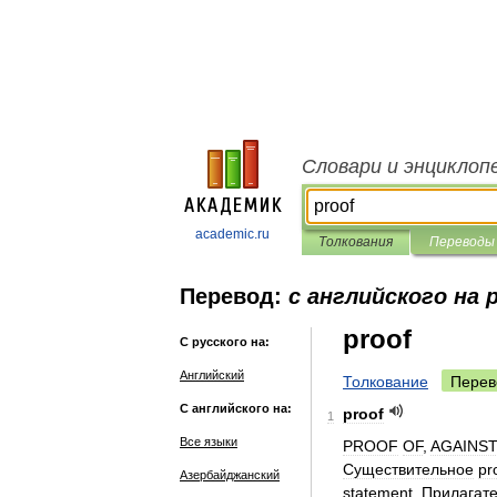
Словари и энциклоп
academic.ru
Толкования
Переводы
Перевод:
с английского на 
proof
С русского на:
Английский
Толкование
Перев
С английского на:
proof
1
Все языки
PROOF
OF
,
AGAINS
Существительное
pr
Азербайджанский
statement
.
Прилагат