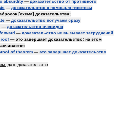
to
absurdity
—
доказательство
от
противного
is
—
доказательство
с
помощью
гипотезы
абросок
[
схема
]
доказательства
;
te
—
доказательство
получаем
сразу
s
—
доказательство
очевидно
tforward
—
доказательство
не
вызывает
затруднений
proof
—
это
завершает
доказательство
;
на
этом
канчивается
proof
of
theorem
—
это
завершает
доказательство
тем
.
дать
доказательство