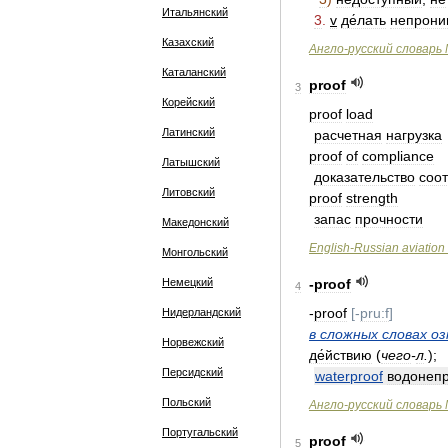
Итальянский
3
.
v
де́лать
непрони
Казахский
Англо
-
русский
словарь
Каталанский
proof
3
Корейский
proof
load
Латинский
расчетная
нагрузка
proof
of
compliance
Латышский
доказательство
соот
Литовский
proof
strength
запас
прочности
Македонский
English
-
Russian
aviation
Монгольский
Немецкий
-
proof
4
-
proof
[-
pru:f
]
Нидерландский
в
сложных
словах
оз
Норвежский
де́йствию
(
чего
-
л
.
);
Персидский
waterproof
водонеп
Польский
Англо
-
русский
словарь
Португальский
proof
5