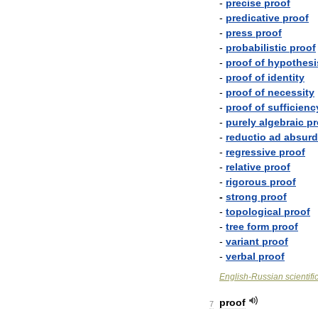
-
precise
proof
-
predicative
proof
-
press
proof
-
probabilistic
proof
-
proof
of
hypothesi
-
proof
of
identity
-
proof
of
necessity
-
proof
of
sufficienc
-
purely
algebraic
pr
-
reductio
ad
absur
-
regressive
proof
-
relative
proof
-
rigorous
proof
-
strong
proof
-
topological
proof
-
tree
form
proof
-
variant
proof
-
verbal
proof
English
-
Russian
scientifi
proof
7