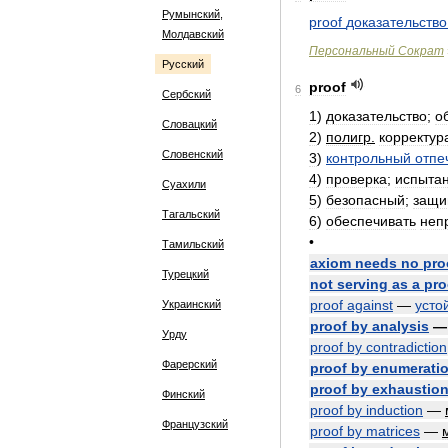
Румынский,
proof
доказательство
Молдавский
Персональный
Сократ
Русский
proof
6
Сербский
1
)
доказательство
;
о
Словацкий
2
)
полигр
.
корректур
Словенский
3
)
контрольный
отпе
4
)
проверка
;
испыта
Суахили
5
)
безопасный
;
защ
Тагальский
6
)
обеспечивать
неп
•
Тамильский
axiom
needs
no
pro
Турецкий
not
serving
as
a
pro
proof
against
—
усто
Украинский
proof
by
analysis
Урду
proof
by
contradiction
Фарерский
proof
by
enumerati
proof
by
exhaustio
Финский
proof
by
induction
—
Французский
proof
by
matrices
—