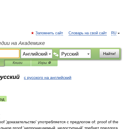
Запомнить сайт
Словарь на свой сайт
RU
едии на Академике
Найти!
Книги
Игры ⚽
русский
с русского на английский
од
T
oof
'
доказательство
'
употребляется
с
предлогом
of:
proof
of
the
ельное
proof
'
непроницаемый
,
недоступный
'
требует
предлога