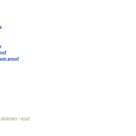
s
y
oof
dum
proof
c
dictionary
proof
>