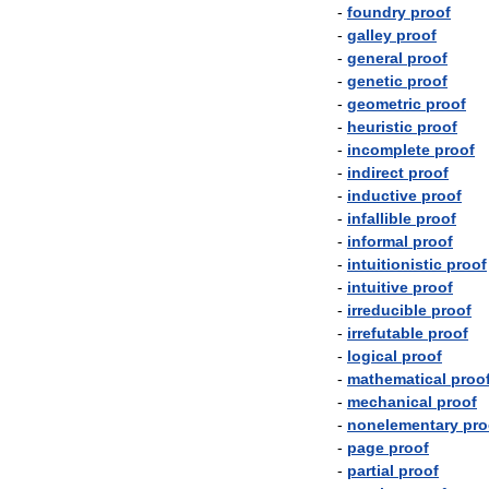
-
foundry
proof
-
galley
proof
-
general
proof
-
genetic
proof
-
geometric
proof
-
heuristic
proof
-
incomplete
proof
-
indirect
proof
-
inductive
proof
-
infallible
proof
-
informal
proof
-
intuitionistic
proof
-
intuitive
proof
-
irreducible
proof
-
irrefutable
proof
-
logical
proof
-
mathematical
proo
-
mechanical
proof
-
nonelementary
pro
-
page
proof
-
partial
proof