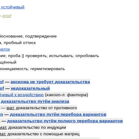
устойчивый
proof
>
боснование
;
подтверждение
а
,
пробный
оттиск
чаток
ние
;
проба
||
проверять
;
испытывать
;
опробовать
ищённый
роницаемость
;
герметизировать
of
—
аксиома
не
требует
доказательства
of
—
недоказательный
йчивый
к
воздействию
(
какого
-
л
.
фактора
)
—
доказательство
путём
анализа
—
мат
.
доказательство
от
противного
on
—
доказательство
путём
перебора
вариантов
n
—
доказательство
путём
полного
перебора
вариантов
мат
.
доказательство
по
индукции
мат
.
доказательство
с
помощью
матриц