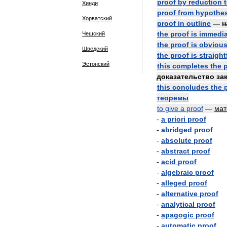
proof
by
reduction
Хинди
proof
from
hypothes
Хорватский
proof
in
outline
—
н
the
proof
is
immedia
Чешский
the
proof
is
obviou
Шведский
the
proof
is
straigh
Эстонский
this
completes
the
доказательство
за
this
concludes
the
теоремы
to
give
a
proof
—
ма
-
a
priori
proof
-
abridged
proof
-
absolute
proof
-
abstract
proof
-
acid
proof
-
algebraic
proof
-
alleged
proof
-
alternative
proof
-
analytical
proof
-
apagogic
proof
-
automatic
proof