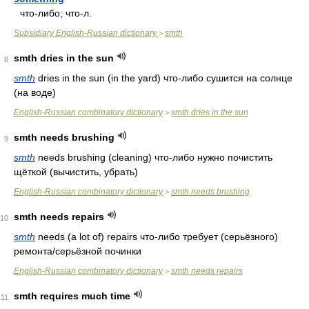
что-либо; что-л.
Subsidiary English-Russian dictionary
smth
>
smth dries in the sun
8
smth
dries in the sun (in the yard) что-либо сушится на солнце
(на воде)
English-Russian combinatory dictionary
smth dries in the sun
>
smth needs brushing
9
smth
needs brushing (cleaning) что-либо нужно почистить
щёткой (вычистить, убрать)
English-Russian combinatory dictionary
smth needs brushing
>
smth needs repairs
10
smth
needs (a lot of) repairs что-либо требует (серьёзного)
ремонта/серьёзной починки
English-Russian combinatory dictionary
smth needs repairs
>
smth requires much time
11