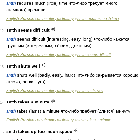
smth
requires much (little) time что-либо требует много
(немного) времени
English-Russian combinatory dictionary
smth requires much time
>
smth seems difficult
12
smth
seems difficult (interesting, easy, long) что-либо кажется
трудным (интересным, лёгким, длинным)
English-Russian combinatory dictionary
smth seems difficult
>
smth shuts well
13
smth
shuts well (badly, easly, hard) что-либо закрывается хорошо
(плохо, легко, туго)
English-Russian combinatory dictionary
smth shuts well
>
smth takes a minute
14
smth
takes (lasts) a minute что-либо требует (длится) минуту
English-Russian combinatory dictionary
smth takes a minute
>
smth takes up too much space
15