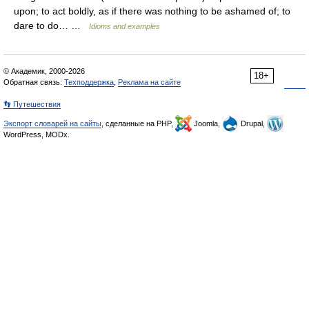
upon; to act boldly, as if there was nothing to be ashamed of; to
dare to do… …
Idioms and examples
© Академик, 2000-2026
18+
Обратная связь:
Техподдержка
,
Реклама на сайте
👣 Путешествия
Экспорт словарей на сайты
, сделанные на PHP,
Joomla,
Drupal,
WordPress, MODx.