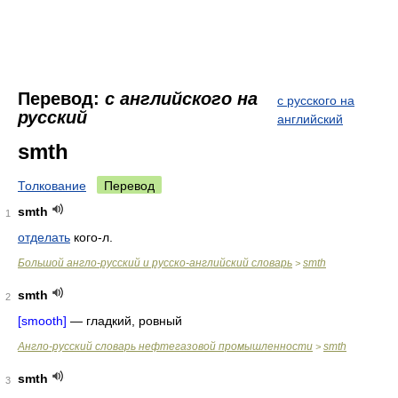
Перевод:
с английского на
с русского на
русский
английский
smth
Толкование
Перевод
smth
1
отделать
кого-л.
Большой англо-русский и русско-английский словарь
smth
>
smth
2
[smooth]
—
гладкий, ровный
Англо-русский словарь нефтегазовой промышленности
smth
>
smth
3