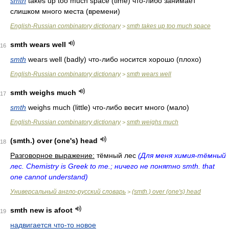
smth
takes up too much space (time) что-либо занимает
слишком много места (времени)
English-Russian combinatory dictionary
smth takes up too much space
>
smth wears well
16
smth
wears well (badly) что-либо носится хорошо (плохо)
English-Russian combinatory dictionary
smth wears well
>
smth weighs much
17
smth
weighs much (little) что-либо весит много (мало)
English-Russian combinatory dictionary
smth weighs much
>
(smth.) over (one's) head
18
Разговорное выражение:
тёмный лес
(Для меня химия-тёмный
лес. Chemistry is Greek to me.; ничего не понятно smth. that
one cannot understand)
Универсальный англо-русский словарь
(smth.) over (one's) head
>
smth new is afoot
19
надвигается что-то новое