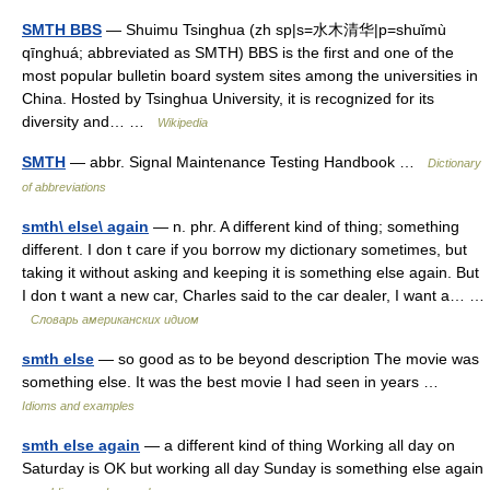
SMTH BBS
— Shuimu Tsinghua (zh sp|s=水木清华|p=shuǐmù
qīnghuá; abbreviated as SMTH) BBS is the first and one of the
most popular bulletin board system sites among the universities in
China. Hosted by Tsinghua University, it is recognized for its
diversity and… …
Wikipedia
SMTH
— abbr. Signal Maintenance Testing Handbook …
Dictionary
of abbreviations
smth\ else\ again
— n. phr. A different kind of thing; something
different. I don t care if you borrow my dictionary sometimes, but
taking it without asking and keeping it is something else again. But
I don t want a new car, Charles said to the car dealer, I want a… …
Словарь американских идиом
smth else
— so good as to be beyond description The movie was
something else. It was the best movie I had seen in years …
Idioms and examples
smth else again
— a different kind of thing Working all day on
Saturday is OK but working all day Sunday is something else again