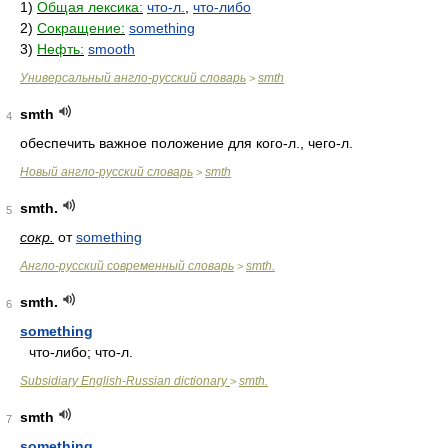
1)
Общая лексика:
что-л.
,
что-либо
2)
Сокращение:
something
3)
Нефть:
smooth
Универсальный англо-русский словарь
smth
>
smth
4
обеспечить важное положение для кого-л., чего-л.
Новый англо-русский словарь
smth
>
smth.
5
сокр.
от
something
Англо-русский современный словарь
smth.
>
smth.
6
something
что-либо; что-л.
Subsidiary English-Russian dictionary
smth.
>
smth
7
something