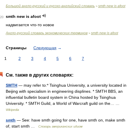
Большой англо-русский и русско-английский словарь
smth new is afoot
>
smth new is afoot
20
надвигается что-то новое
Англо-русский словарь экономических терминов
smth new is afoot
>
Страницы
Следующая
→
1
2
3
4
5
6
7
См. также в других словарях:
SMTH
— may refer to:* Tsinghua University, a university located in
Beijing with specialism in engineering displines. * SMTH BBS, an
influential bulletin board system in China hosted by Tsinghua
University. * SMTH Guild, a World of Warcraft guild on the… …
Wikipedia
smth
— See: have smth going for one, have smth on, make smth
of, start smth …
Словарь американских идиом