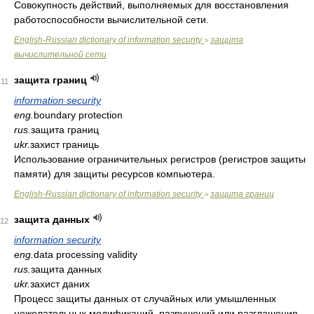
Совокупность действий, выполняемых для восстановления
работоспособности вычислительной сети.
English-Russian dictionary of information security
защита
>
вычислительной сети
защита границ
11
information security
eng.
boundary protection
rus.
защита границ
ukr.
захист границь
Использование ограничительных регистров (регистров защиты
памяти) для защиты ресурсов компьютера.
English-Russian dictionary of information security
защита границ
>
защита данных
12
information security
eng.
data processing validity
rus.
защита данных
ukr.
захист даних
Процесс защиты данных от случайных или умышленных
нежелательных модификаций, разрушений или разглашения.