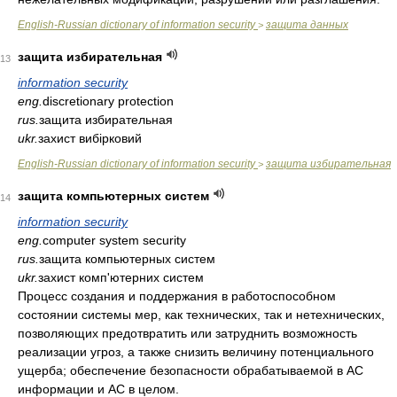
English-Russian dictionary of information security
защита данных
>
защита избирательная
13
information security
eng.
discretionary protection
rus.
защита избирательная
ukr.
захист вибірковий
English-Russian dictionary of information security
защита избирательная
>
защита компьютерных систем
14
information security
eng.
computer system security
rus.
защита компьютерных систем
ukr.
захист комп'ютерних систем
Процесс создания и поддержания в работоспособном
состоянии системы мер, как технических, так и нетехнических,
позволяющих предотвратить или затруднить возможность
реализации угроз, а также снизить величину потенциального
ущерба; обеспечение безопасности обрабатываемой в АС
информации и АС в целом.