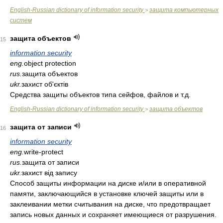
English-Russian dictionary of information security
защита компьютерных
>
систем
защита объектов
15
information security
eng.
object protection
rus.
защита объектов
ukr.
захист об'єктів
Средства защиты объектов типа сейфов, файлов и т.д.
English-Russian dictionary of information security
защита объектов
>
защита от записи
16
information security
eng.
write-protect
rus.
защита от записи
ukr.
захист від запису
Способ защиты информации на диске и/или в оперативной
памяти, заключающийся в установке ключей защиты или в
заклеивании метки считывания на диске, что предотвращает
запись новых данных и сохраняет имеющиеся от разрушения.