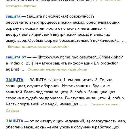
Брокгауза и Ефрона
защита
— (защита психическая) совокупность
бессознательных процессов психических, обеспечивающих
охрану психики и личности от опасных негативных и
деструктивных действий внутрипсихических и внешних
импульсов. Особые формы бессознательной психической… …
Большая психологическая энциклопедия
защита от
— — [[http://www.rfcmd.ru/glossword/1.8/index.php?
a=index d=23]] Тематики защита информации EN protection
against …
Справочник технического переводчика
ЗАЩИТА
— ЗАЩИТА, ы, жен. 1. см. защитить. 2. То, что
защищает, служит обороной. Искать защиты. Будь мне
защитой. Взять под свою защиту. 3. собир. Защищающая
сторона в судебном процессе. Выступление защиты. 4. собир.
Часть спортивной команды, имеющая… …
Толковый словарь
Ожегова
ЗАЩИТА
— от ионизирующих излучений, а) совокупность мер,
обеспечивающих снижение уровня облучения работающих