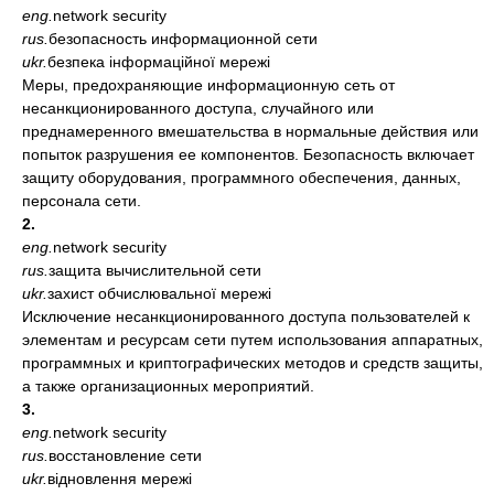
eng.
network security
rus.
безопасность информационной сети
ukr.
безпека інформаційної мережі
Меры, предохраняющие информационную сеть от
несанкционированного доступа, случайного или
преднамеренного вмешательства в нормальные действия или
попыток разрушения ее компонентов. Безопасность включает
защиту оборудования, программного обеспечения, данных,
персонала сети.
2.
eng.
network security
rus.
защита вычислительной сети
ukr.
захист обчислювальної мережі
Исключение несанкционированного доступа пользователей к
элементам и ресурсам сети путем использования аппаратных,
программных и криптографических методов и средств защиты,
а также организационных мероприятий.
3.
eng.
network security
rus.
восстановление сети
ukr.
відновлення мережі