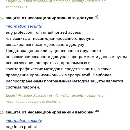
English-Russian dictionary of information security
защита от
>
копирования
защита от несанкционированного доступа
19
information security
eng.
protection from unauthorized access
rus.
защита от несанкционированного доступа
ukr.
захист від несанкціонованого доступу
Предотвращение или существенное затруднение
несанкционированного доступа к программам и данным путем
использования аппаратных, программных и
криптографических методов и средств защиты, а также
проведение организационных мероприятий. Наиболее
распространенным программным методом защиты является
система паролей.
English-Russian dictionary of information security
защита от
>
несанкционированного доступа
защита от несанкционированной выборки
20
information security
eng.
fetch protect