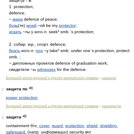
защит|а - ж.
1. protection;
defence;
~
мира
defence of peace;
будь
(те)
моей
~ой be my
protector
;
искать
~ты у кого-л. seek* smb.`s protection;
2. собир. юр., спорт. defence;
брать
кого-л.
под
~у take* smb. under one`s protection, protect
smb. ;
~ дипломных проектов defence of graduation work;
свидетели ~ы
witnesses
for the defence.
Большой англо-русский и русско-английский словарь
защита
>
защита по
2
power protection
Большой англо-русский и русско-английский словарь
защита по
>
защита
3
containment бтх,
cover
,
guard
,
protection
,
shield
,
shielding
,
safeguard
,
(
напр. информации
)
security вчт.