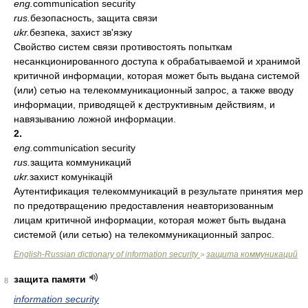
eng.
communication security
rus.
безопасность, защита связи
ukr.
безпека, захист зв'язку
Свойство систем связи противостоять попыткам
несанкционированного доступа к обрабатываемой и хранимой
критичной информации, которая может быть выдана системой
(или) сетью на телекоммуникационный запрос, а также вводу
информации, приводящей к деструктивным действиям, и
навязыванию ложной информации.
2.
eng.
communication security
rus.
защита коммуникаций
ukr.
захист комунікацій
Аутентификация телекоммуникаций в результате принятия мер
по предотвращению предоставления неавторизованным
лицам критичной информации, которая может быть выдана
системой (или сетью) на телекоммуникационный запрос.
English-Russian dictionary of information security
защита коммуникаций
>
защита памяти
8
information security