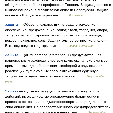
объединение рабочих профсоюзов Топоним Защита деревня в
Шкловском районе Могилёвской области Белоруссии. Защита
посёлок в Шипуновском районе… …
Википедия
защита
— Оборона, охрана, щит, ограда, ограждение,
обеспечение, предохранение, оплот, столп, твердыня, опора,
заступничество, покровительство, протекция; прибежище,
покров, прикрытие, сень. Защитительное сочинение апология.
Быть под эгидою (под крылом)… …
Словарь синонимов
Защита
— (англ. defence, protection) 1) предусмотренная
национальным законодательством комплексная система мер,
применяемых для обеспечения свободной и надлежащей
реализации субъективных прав, включающая судебную
защиту, законодательные, экономические,… …
Энциклопедия
права
Защита
— в уголовном суде, слагается из совокупности
действий, имеющихцелью опровержение фактических и
правовых оснований предъявленногопротив определенного
лица обвинения. По распространенному средипредставителей
науки уголовного процесса воззрению, она… …
Энциклопедия