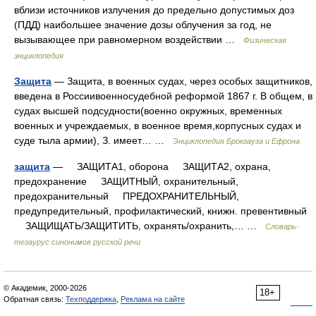
вблизи источников излучения до предельно допустимых доз
(ПДД) наибольшее значение дозы облучения за год, не
вызывающее при равномерном воздействии …
Физическая
энциклопедия
Защита
— Защита, в военных судах, через особых защитников,
введена в Россиивоенносудебной реформой 1867 г. В общем, в
судах высшей подсудности(военно окружных, временных
военных и учреждаемых, в военное время,корпусных судах и
суде тыла армии), З. имеет… …
Энциклопедия Брокгауза и Ефрона
защита
— ЗАЩИТА1, оборона ЗАЩИТА2, охрана,
предохранение ЗАЩИТНЫЙ, охранительный,
предохранительный ПРЕДОХРАНИТЕЛЬНЫЙ,
предупредительный, профилактический, книжн. превентивный
ЗАЩИЩАТЬ/ЗАЩИТИТЬ, охранять/охранить,… …
Словарь-
тезаурус синонимов русской речи
© Академик, 2000-2026
18+
Обратная связь:
Техподдержка
,
Реклама на сайте