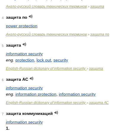
Англо-русский словарь технических терминов
защита
>
защита по
4
power protection
Англо-русский словарь технических терминов
защита по
>
защита
5
information security
eng.
protection
,
lock out
,
security
English-Russian dictionary of information security
защита
>
защита АС
6
information security
eng.
information protection
,
information security
English-Russian dictionary of information security
защита АС
>
защита коммуникаций
7
information security
1.