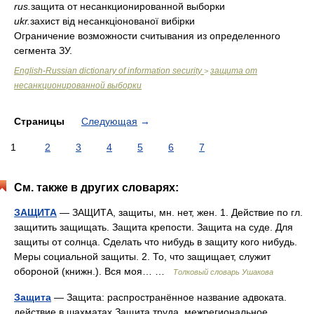
rus.
защита от несанкционированной выборки
ukr.
захист від несанкціонованої вибірки
Ограничение возможности считывания из определенного
сегмента ЗУ.
English-Russian dictionary of information security
защита от
>
несанкционированной выборки
Страницы
Следующая
→
1
2
3
4
5
6
7
См. также в других словарях:
ЗАЩИТА
— ЗАЩИТА, защиты, мн. нет, жен. 1. Действие по гл.
защитить защищать. Защита крепости. Защита на суде. Для
защиты от солнца. Сделать что нибудь в защиту кого нибудь.
Меры социальной защиты. 2. То, что защищает, служит
обороной (книжн.). Вся моя… …
Толковый словарь Ушакова
Защита
— Защита: распространённое название адвоката.
действие в шахматах Защита труда межрегиональное