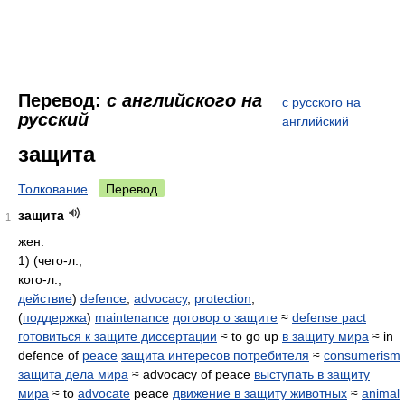
Перевод:
с английского на
с русского на
русский
английский
защита
Толкование
Перевод
защита
1
жен.
1) (чего-л.;
кого-л.;
действие
)
defence
,
advocacy
,
protection
;
(
поддержка
)
maintenance
договор о защите
≈
defense pact
готовиться к защите диссертации
≈ to go up
в защиту мира
≈ in
defence of
peace
защита интересов потребителя
≈
consumerism
защита дела мира
≈ advocacy of peace
выступать в защиту
мира
≈ to
advocate
peace
движение в защиту животных
≈
animal