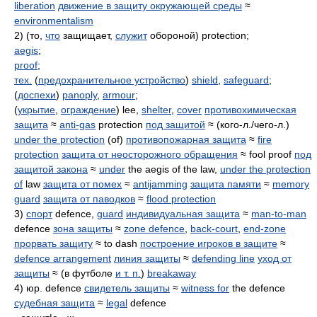
liberation
движение в защиту окружающей среды
≈
environmentalism
2) (то,
что
защищает,
служит
обороной) protection;
aegis
;
proof
;
тех.
(
предохранительное устройство
)
shield
,
safeguard
;
(
доспехи
)
panoply
,
armour
;
(
укрытие
,
ограждение
) lee,
shelter
,
cover
противохимическая
защита
≈
anti-gas
protection
под защитой
≈ (кого-л./чего-л.)
under the protection
(of)
противопожарная защита
≈
fire
protection
защита от неосторожного обращения
≈ fool proof
под
защитой закона
≈
under
the aegis of the law,
under the protection
of
law
защита от помех
≈
antijamming
защита памяти
≈
memory
guard
защита от паводков
≈
flood protection
3)
спорт
defence,
guard
индивидуальная защита
≈
man-to-man
defence
зона защиты
≈
zone defence
,
back-court
,
end-zone
прорвать защиту
≈ to dash
построение игроков в защите
≈
defence arrangement
линия защиты
≈
defending line
уход от
защиты
≈ (в футболе
и т. п.
)
breakaway
4) юр. defence
свидетель защиты
≈
witness for
the defence
судебная защита
≈
legal
defence