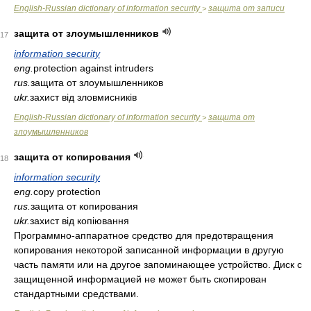
English-Russian dictionary of information security
защита от записи
>
защита от злоумышленников
17
information security
eng.
protection against intruders
rus.
защита от злоумышленников
ukr.
захист від зловмисників
English-Russian dictionary of information security
защита от
>
злоумышленников
защита от копирования
18
information security
eng.
copy protection
rus.
защита от копирования
ukr.
захист від копіювання
Программно-аппаратное средство для предотвращения
копирования некоторой записанной информации в другую
часть памяти или на другое запоминающее устройство. Диск с
защищенной информацией не может быть скопирован
стандартными средствами.