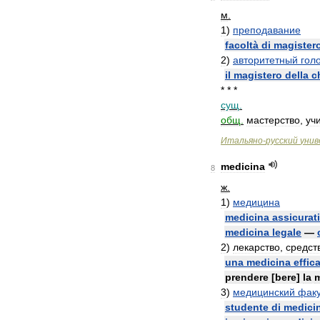
м
.
1
)
преподавание
facoltà
di
magister
2
)
авторитетный
гол
il
magistero
della
c
* * *
сущ
.
общ
.
мастерство
,
уч
Итальяно
-
русский
унив
medicina
8
ж
.
1
)
медицина
medicina
assicurat
medicina
legale
—
2
)
лекарство
,
средст
una
medicina
effic
prendere
[
bere
]
la
m
3
)
медицинский
факу
studente
di
medici