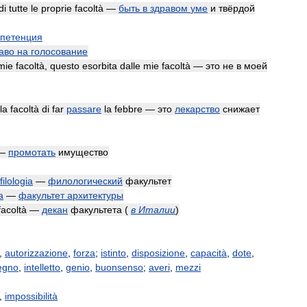
di
tutte
le
proprie
facoltà
—
быть
в
здравом
уме
и
твёрдой
петенция
аво
на
голосование
mie
facoltà
,
questo
esorbita
dalle
mie
facoltà
—
это
не
в
моей
la
facoltà
di
far
passare
la
febbre
—
это
лекарство
снижает
—
промотать
имущество
filologia
—
филологический
факультет
a
—
факультет
архитектуры
facoltà
—
декан
факультета
(
в
Италии
)
,
autorizzazione
,
forza
;
istinto
,
disposizione
,
capacità
,
dote
,
egno
,
intelletto
,
genio
,
buonsenso
;
averi
,
mezzi
,
impossibilità