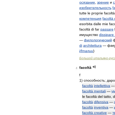
осязание
,
зрение
и
с
изобретательность
f
tutte
le
proprie
facoltà
компетенция
facoltà
esorbita
dalle
mie
fac
facoltà
di
far
passare
имущество
dissipare
—
филологический
ф
di
architettura
—
факу
Италии
)
Большой
итальяно
-
рус
facoltà
4
f
1
)
способность
;
даро
facoltà
intellettiva
facoltà
mentali
—
у
le
facoltà
del
tatto
,
d
facoltà
difensiva
—
facoltà
inventiva
—
facoltà
creative
—
т