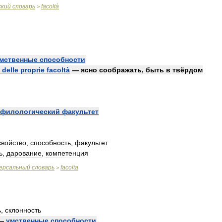
ский
словарь
facoltà
>
мственные
способности
delle
proprie
facoltà
—
ясно
соображать
,
быть
в
твёрдом
филологический
факультет
свойство
,
способность
,
факультет
ь
,
дарование
,
компетенция
ерсальный
словарь
facolta
>
ь
,
склонность
—
умственные
способности