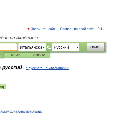
Запомнить сайт
Словарь на свой сайт
RU
едии на Академике
Найти!
Книги
Игры ⚽
 русский
с русского на итальянский
од
льтет
—
facoltà
di
filosofia