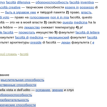
лух
facoltà
difensiva
—
обороноспособность
facoltà
inventiva
—
acoltà
creative
—
творческие
способности
essere
in
possesso
di
—
быть
в
здравом
уме
и
твёрдой
памяти
2
)
право
,
власть
,
di
voto
—
право
на
голосование
non
è
in
mia
facoltà
,
questo
oltà
—
это
не
в
моей
власти
3
)
свойство
questa
medicina
ha
la
la
febbre
—
это
лекарство
снижает
температуру
4
)
pl
le
facoltà
—
промотать
имущество
5
)
факультет
facoltà
di
lettere
акультет
facoltà
di
medicina
—
медицинский
факультет
facoltà
льтет
архитектуры
preside
di
facoltà
—
декан
факультета
(
в
ский
словарь
facoltà
>
вание
—
мыслительная
способность
мственные
способности
ella
vista
e
dell
'
udito
—
осязание
,
зрение
и
слух
обороноспособность
изобретательность
ворческие
способности