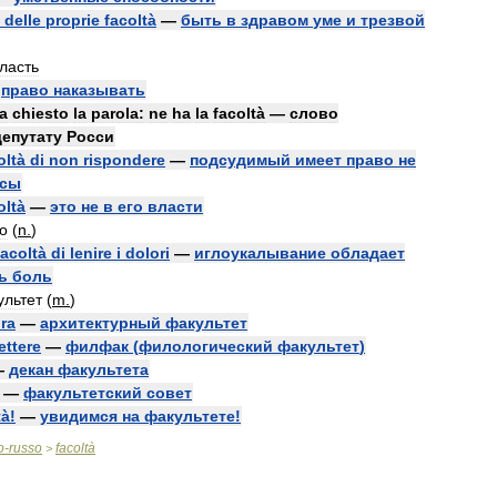
delle
proprie
facoltà
—
быть
в
здравом
уме
и
трезвой
ласть
—
право
наказывать
a
chiesto
la
parola:
ne
ha
la
facoltà
—
слово
депутату
Росси
oltà
di
non
rispondere
—
подсудимый
имеет
право
не
осы
oltà
—
это
не
в
его
власти
о
(
n
.
)
facoltà
di
lenire
i
dolori
—
иглоукалывание
обладает
ь
боль
ультет
(
m
.
)
ura
—
архитектурный
факультет
lettere
—
филфак
(
филологический
факультет
)
—
декан
факультета
—
факультетский
совет
tà
!
—
увидимся
на
факультете
!
o
-
russo
facoltà
>