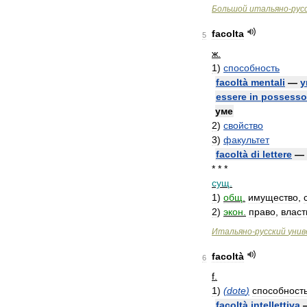
Большой
итальяно
-
рус
facolta
5
ж
.
1
)
способность
facoltà
mentali
—
у
essere
in
possesso
уме
2
)
свойство
3
)
факультет
facoltà
di
lettere
—
* * *
сущ
.
1
)
общ
.
имущество
,
2
)
экон
.
право
,
власт
Итальяно
-
русский
унив
facoltà
6
f
.
1
)
(
dote
)
способност
facoltà
intellettiva