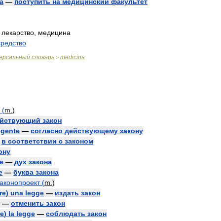
a
—
поступить
на
медицинский
факультет
,
лекарство
,
медицина
средство
ерсальный
словарь
medicina
>
(
m
.
)
ействующий
закон
igente
—
согласно
действующему
закону
—
в
соответствии
с
законом
ону
e
—
дух
закона
e
—
буква
закона
законопроект
(
m
.
)
re
)
una
legge
—
издать
закон
—
отменить
закон
re
)
la
legge
—
соблюдать
закон