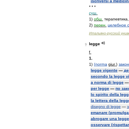
iscriversi
a
medicin
* * *
сущ
.
1
)
общ
.
терапевтика
2
)
перен
.
целебное
Итальяно
-
русский
унив
legge
9
f
.
1
.
1
)
(
norma
giur
.
)
закон
legge
vigente
—
д
secondo
la
legge
v
a
norma
di
legge
per
legge
—
по
зак
lo
spirito
della
legg
la
lettera
della
legg
disegno
di
legge
—
emanare
(
promulga
abrogare
una
legge
osservare
(
rispetta