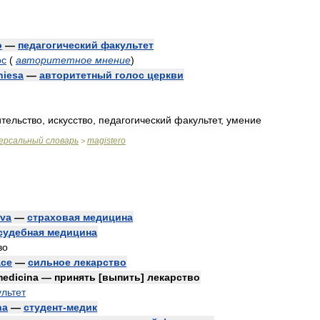
o
—
педагогический
факультет
ос
(
авторитетное
мнение
)
hiesa
—
авторитетный
голос
церкви
ительство
,
искусство
,
педагогический
факультет
,
умение
ерсальный
словарь
magistero
>
iva
—
страховая
медицина
судебная
медицина
во
ace
—
сильное
лекарство
edicina
—
принять
[
выпить
]
лекарство
льтет
na
—
студент
-
медик