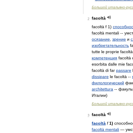
Большой
итальяно
-
рус
facoltà
2
facoltà
f
1
)
способнос
facoltà
mentali
--
умс
осязание
,
зрение
и
с
изобретательность
f
tutte
le
proprie
facoltà
компетенция
facoltà
esorbita
dalle
mie
fac
facoltà
di
far
passare
dissipare
le
facoltà
--
филологический
фак
architettura
--
факуль
Италии
)
Большой
итальяно
-
рус
facoltà
3
facoltà
f
1
)
способно
facoltà
mentali
—
умс