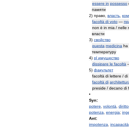
essere
in
possesso
памяти
2
)
право
,
власть
,
ком
facoltà
di
voto
—
пр
non
è
in
mia
/
nelle
власти
3
)
свойство
questa
medicina
ha
температуру
4
)
pl
имущество
dissipare
le
facoltà
5
)
факультет
facoltà
di
lettere
/
di
facoltà
di
architettur
preside
/
decano
di
•
Syn:
potere
,
volontà
,
diritto
potenza
,
energia
;
ing
Ant:
impotenza
,
incapacità