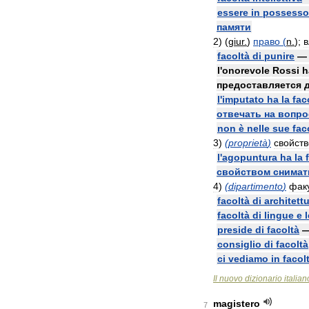
essere
in
possesso
памяти
2
)
(
giur
.
)
право
(
n
.
);
в
facoltà
di
punire
l
'
onorevole
Rossi
h
предоставляется
l
'
imputato
ha
la
fac
отвечать
на
вопр
non
è
nelle
sue
fac
3
)
(
proprietà
)
свойств
l
'
agopuntura
ha
la
свойством
снимат
4
)
(
dipartimento
)
фак
facoltà
di
architett
facoltà
di
lingue
e
preside
di
facoltà
consiglio
di
facoltà
ci
vediamo
in
facol
Il
nuovo
dizionario
italian
magistero
7