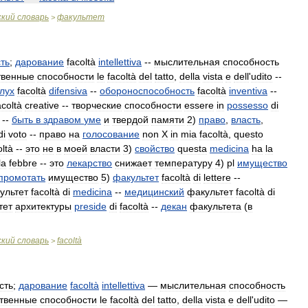
ский
словарь
факультет
>
ть
;
дарование
facoltà
intellettiva
--
мыслительная
способность
твенные
способности
le
facoltà
del
tatto
,
della
vista
e
dell
'
udito
--
лух
facoltà
difensiva
--
обороноспособность
facoltà
inventiva
--
acoltà
creative
--
творческие
способности
essere
in
possesso
di
--
быть
в
здравом
уме
и
твердой
памяти
2
)
право
,
власть
,
di
voto
--
право
на
голосование
non
Х
in
mia
facoltà
,
questo
oltà
--
это
не
в
моей
власти
3
)
свойство
questa
medicina
ha
la
la
febbre
--
это
лекарство
снижает
температуру
4
)
pl
имущество
промотать
имущество
5
)
факультет
facoltà
di
lettere
--
ультет
facoltà
di
medicina
--
медицинский
факультет
facoltà
di
тет
архитектуры
preside
di
facoltà
--
декан
факультета
(
в
ский
словарь
facoltà
>
сть
;
дарование
facoltà
intellettiva
—
мыслительная
способность
твенные
способности
le
facoltà
del
tatto
,
della
vista
e
dell
'
udito
—