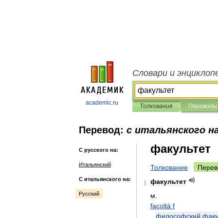
Словари и энциклоп
academic.ru
Толкования
Переводы
Перевод:
с итальянского на
факультет
С русского на:
Итальянский
Толкование
Перев
С итальянского на:
факультет
1
Русский
м
.
facoltà
f
философский
факу