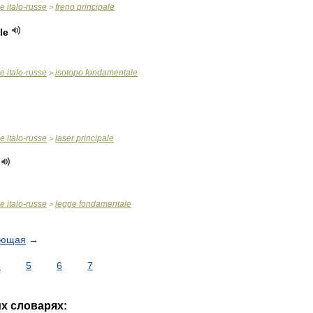
ue
italo
-
russe
freno
principale
>
le
ue
italo
-
russe
isotopo
fondamentale
>
ue
italo
-
russe
laser
principale
>
ue
italo
-
russe
legge
fondamentale
>
ующая
→
4
5
6
7
их
словарях: