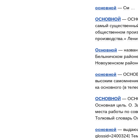
основной
—
См
ОСНОВНОЙ
—
ОСН
самый
существенны
общественном
прои
производства
.»
Лени
Основной
—
назван
Белыничском
район
Новоузенском
район
основной
—
ОСНО
высоким
самомнени
ка
основного
(
в
теле
ОСНОВНОЙ
—
ОСН
Основная
цель
.
О
.
З
места
работы
по
сов
Толковый
словарь
О
основной
—
выдаю
glossid
=
2400324
]
Те