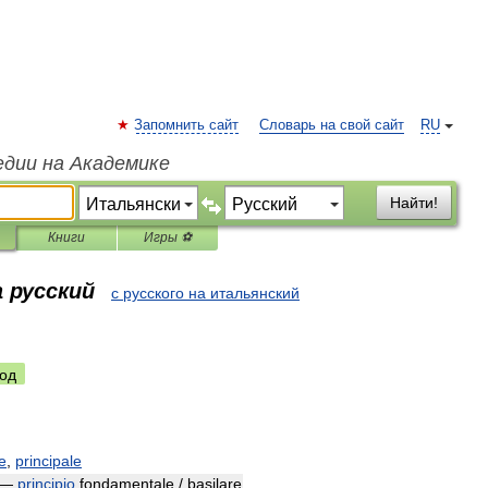
Запомнить сайт
Словарь на свой сайт
RU
едии на Академике
Найти!
Книги
Игры ⚽
 русский
с русского на итальянский
од
e
,
principale
—
principio
fondamentale
/
basilare