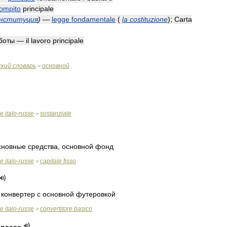
ompito
principale
нституция
)
—
legge
fondamentale
(
la
costituzione
)
;
Carta
боты
—
il
lavoro
principale
ский
словарь
основной
>
ue
italo
-
russe
sostanziale
>
сновные
средства
,
основной
фонд
ue
italo
-
russe
capitale
fisso
>
,
конвертер
с
основной
футеровкой
ue
italo
-
russe
convertitore
basico
>