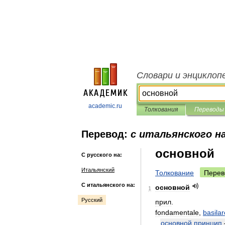
Словари и энциклоп
academic.ru
Толкования
Переводы
Перевод:
с итальянского на
основной
С русского на:
Итальянский
Толкование
Перев
С итальянского на:
основной
1
Русский
прил
.
fondamentale
,
basilar
основной
принцип