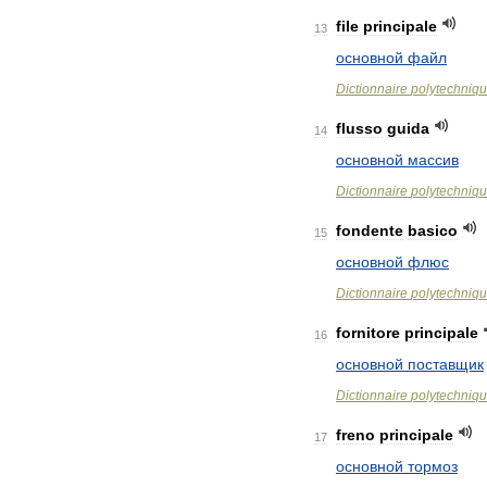
file
principale
13
основной
файл
Dictionnaire
polytechniq
flusso
guida
14
основной
массив
Dictionnaire
polytechniq
fondente
basico
15
основной
флюс
Dictionnaire
polytechniq
fornitore
principale
16
основной
поставщик
Dictionnaire
polytechniq
freno
principale
17
основной
тормоз