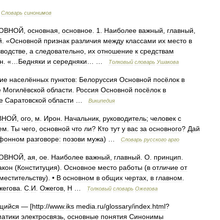
…
Словарь
синонимов
ОВНОЙ
,
основная
,
основное
.
1
.
Наиболее
важный
,
главный
,
й
. «
Основной
признак
различия
между
классами
их
место
в
зводстве
,
а
следовательно
,
их
отношение
к
средствам
н
. «…
Бедняки
и
середняки
… …
Толковый
словарь
Ушакова
ие
населённых
пунктов:
Белоруссия
Основной
посёлок
в
е
Могилёвской
области
.
Россия
Основной
посёлок
в
е
Саратовской
области
…
Википедия
ВНОЙ
,
ого
,
м
.
Ирон
.
Начальник
,
руководитель
;
человек
с
ем
.
Ты
чего
,
основной
что
ли
?
Кто
тут
у
вас
за
основного
?
Дай
фонном
разговоре:
позови
мужа
) …
Словарь
русского
арго
ОВНОЙ
,
ая
,
ое
.
Наиболее
важный
,
главный
.
О
.
принцип
.
акон
(
Конституция
).
Основное
место
работы
(
в
отличие
от
местительству
). •
В
основном
в
общих
чертах
,
в
главном
.
жегова
.
С
.
И
.
Ожегов
,
Н
…
Толковый
словарь
Ожегова
щийся
— [
http:
//
www
.
iks
media
.
ru
/
glossary
/
index
.
html
?
матики
электросвязь
,
основные
понятия
Синонимы