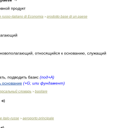
paese
овной
продукт
e
russo
-
italiano
di
Economia
prodotto
base
di
un
paese
>
лагающий
сновополагающий
,
относящийся
к
основанию
,
служащий
ать
,
подводить
базис
(
под
+
A
)
ь
основание
(+
G
;
или
фундамент
)
ерсальный
словарь
basilare
>
ue
italo
-
russe
aeroporto
principale
>