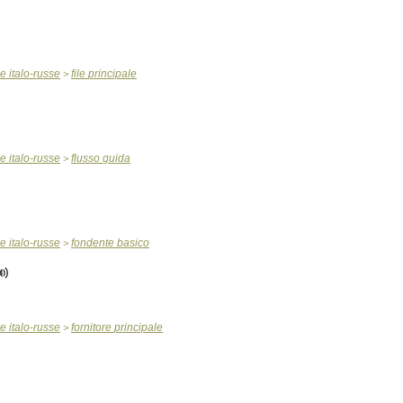
ue
italo
-
russe
file
principale
>
ue
italo
-
russe
flusso
guida
>
ue
italo
-
russe
fondente
basico
>
ue
italo
-
russe
fornitore
principale
>