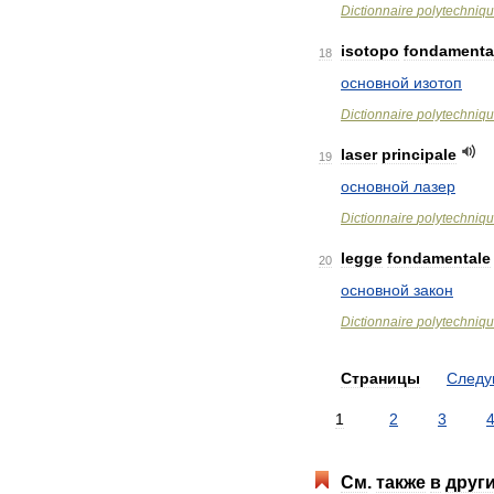
Dictionnaire
polytechniq
isotopo
fondamenta
18
основной
изотоп
Dictionnaire
polytechniq
laser
principale
19
основной
лазер
Dictionnaire
polytechniq
legge
fondamentale
20
основной
закон
Dictionnaire
polytechniq
Страницы
След
1
2
3
См
.
также
в
друг