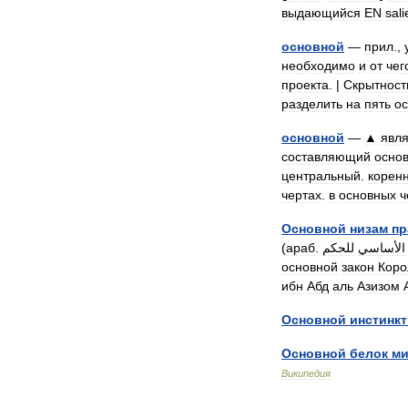
выдающийся
EN
sali
основной
—
прил
.,
необходимо
и
от
чег
проекта
. |
Скрытност
разделить
на
пять
о
основной
—
▲
явл
составляющий
осно
центральный
.
корен
чертах
.
в
основных
ч
Основной
низам
пр
(
араб
.
الأساسي
основной
закон
Коро
ибн
Абд
аль
Азизом
Основной
инстинкт
Основной
белок
ми
Википедия