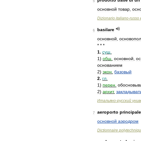
prodotto
base
di
un
5
основной
товар
,
осн
Dizionario
italiano
-
russo
basilare
6
основной
,
основопо
* * *
1
.
сущ
.
1
)
общ
.
основной
,
о
основанием
2
)
экон
.
базовый
2
.
гл
.
1
)
перен
.
обосновыв
2
)
архит
.
закладыват
Итальяно
-
русский
унив
aeroporto
principale
7
основной
аэродром
Dictionnaire
polytechniq