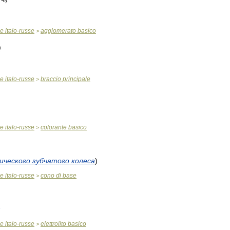
ue
italo
-
russe
agglomerato
basico
>
ue
italo
-
russe
braccio
principale
>
ue
italo
-
russe
colorante
basico
>
ического
зубчатого
колеса
)
ue
italo
-
russe
cono
di
base
>
ue
italo
-
russe
elettrolito
basico
>