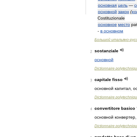
основная
цель
—
c
основной
закон
(
ко
Costituzionale
основное
место
ра
-
в
основном
Большой
итальяно
-
рус
sostanziale
2
основной
Dictionnaire
polytechniq
capitale
fisso
3
основной
капитал
,
о
Dictionnaire
polytechniq
convertitore
basico
4
основной
конвертер
Dictionnaire
polytechniq