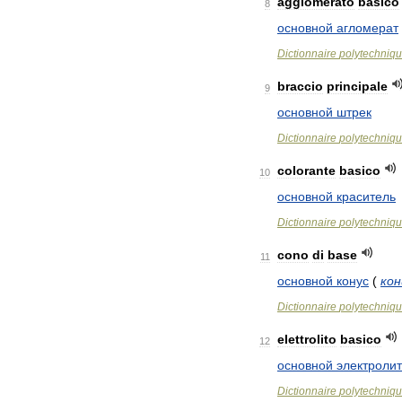
agglomerato
basico
8
основной
агломерат
Dictionnaire
polytechniq
braccio
principale
9
основной
штрек
Dictionnaire
polytechniq
colorante
basico
10
основной
краситель
Dictionnaire
polytechniq
cono
di
base
11
основной
конус
(
кон
Dictionnaire
polytechniq
elettrolito
basico
12
основной
электролит
Dictionnaire
polytechniq