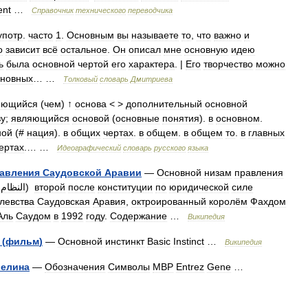
ent
…
Справочник
технического
переводчика
употр
.
часто
1
.
Основным
вы
называете
то
,
что
важно
и
о
зависит
всё
остальное
.
Он
описал
мне
основную
идею
ь
была
основной
чертой
его
характера
. |
Его
творчество
можно
сновных
… …
Толковый
словарь
Дмитриева
яющийся
(
чем
) ↑
основа
< >
дополнительный
основной
ву
;
являющийся
основой
(
основные
понятия
).
в
основном
.
ной
(#
нация
).
в
общих
чертах
.
в
общем
.
в
общем
то
.
в
главных
ертах
.… …
Идеографический
словарь
русского
языка
авления
Саудовской
Аравии
—
Основной
низам
правления
النظام
)
второй
после
конституции
по
юридической
силе
левства
Саудовская
Аравия
,
октроированный
королём
Фахдом
Аль
Саудом
в
1992
году
.
Содержание
…
Википедия
(
фильм
)
—
Основной
инстинкт
Basic
Instinct
…
Википедия
елина
—
Обозначения
Символы
MBP
Entrez
Gene
…