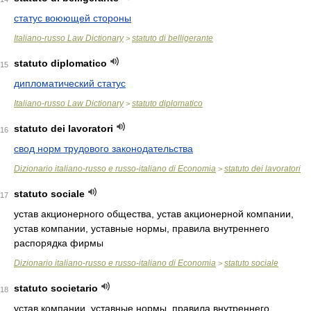
статус воюющей стороны
Italiano-russo Law Dictionary
statuto di belligerante
>
statuto diplomatico
15
дипломатический статус
Italiano-russo Law Dictionary
statuto diplomatico
>
statuto dei lavoratori
16
свод норм трудового законодательства
Dizionario italiano-russo e russo-italiano di Economia
statuto dei lavoratori
>
statuto sociale
17
устав акционерного общества, устав акционерной компании,
устав компании, уставные нормы, правила внутреннего
распорядка фирмы
Dizionario italiano-russo e russo-italiano di Economia
statuto sociale
>
statuto societario
18
устав компании, уставные нормы, правила внутреннего