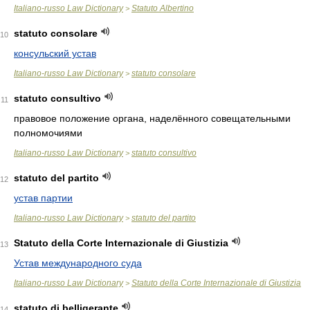
Italiano-russo Law Dictionary
Statuto Albertino
>
statuto consolare
10
консульский устав
Italiano-russo Law Dictionary
statuto consolare
>
statuto consultivo
11
правовое положение органа, наделённого совещательными
полномочиями
Italiano-russo Law Dictionary
statuto consultivo
>
statuto del partito
12
устав партии
Italiano-russo Law Dictionary
statuto del partito
>
Statuto della Corte Internazionale di Giustizia
13
Устав международного суда
Italiano-russo Law Dictionary
Statuto della Corte Internazionale di Giustizia
>
statuto di belligerante
14