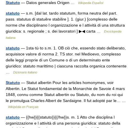
Statuto
— Datos generales Origen …
Wikipedia Español
statuto
— s.m. [dal lat. tardo statutum, forma neutra del part.
pass. statutus di statuĕre stabilire ]. 1. (giur.) [complesso delle
norme che disciplinano l organizzazione e l attività di una struttura
giuridica: s. regionale ; s. dei lavoratori ] ▶◀ carta …
Enciclopedia
Italiana
statuto
— 1sta·tù·to s.m. 1. OB ciò che, essendo stato deliberato,
acquisisce valore di norma 2. TS stor. nel Medioevo, complesso
delle leggi proprie di un Comune o di un determinato ente
giuridico: statuto marittimo | ciascuna raccolta organica contenente
…
Dizionario italiano
Statuto
— Statut albertin Pour les articles homonymes, voir
Albertin. Le Statut fondamental de la Monarchie de Savoie 4 mars
1848, connu comme Statut albertin ou Statuto, du nom du roi qui
le promulgua Charles Albert de Sardaigne. Il fut adopté par le… …
Wikipédia en Français
statuto
— {{hw}}{{statuto}}{{/hw}}s. m. 1 Atto che disciplina l
organizzazione e l attività di una persona giuridica: statuto della