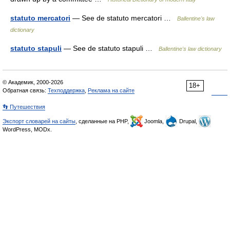
statuto mercatori
— See de statuto mercatori …
Ballentine's law
dictionary
statuto stapuli
— See de statuto stapuli …
Ballentine's law dictionary
© Академик, 2000-2026
18+
Обратная связь:
Техподдержка
,
Реклама на сайте
👣 Путешествия
Экспорт словарей на сайты
, сделанные на PHP,
Joomla,
Drupal,
WordPress, MODx.