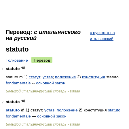
Перевод:
с итальянского
с русского на
на русский
итальянский
statuto
Толкование
Перевод
statuto
1
statuto m 1)
статут
;
устав
;
положение
2)
конституция
statuto
fondamentale
--
основной
закон
Большой итальяно-русский словарь
statuto
>
statuto
2
statuto
ḿ
1)
статут;
устав
;
положение
2)
конституция
statuto
fondamentale
—
основной
закон
Большой итальяно-русский словарь
statuto
>