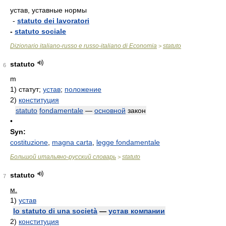
устав, уставные нормы
-
statuto dei lavoratori
-
statuto sociale
Dizionario italiano-russo e russo-italiano di Economia
statuto
>
statuto
6
m
1)
статут;
устав
;
положение
2)
конституция
statuto
fondamentale
—
основной
закон
•
Syn:
costituzione
,
magna carta
,
legge fondamentale
Большой итальяно-русский словарь
statuto
>
statuto
7
м.
1)
устав
lo statuto di una società
—
устав компании
2)
конституция