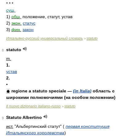
* * *
сущ.
1)
общ.
положение, статут, устав
2)
экон.
статус
3)
фин.
закон
Итальяно-русский универсальный словарь
statuto
>
statuto
8
m.
1.
устав
2.
•
◆
regione a statuto speciale —
(in Italia)
область с
широкими полномочиями (на особом положении)
Il nuovo dizionario italiano-russo
statuto
>
Statuto Albertino
9
ист.
"Альбертинский статут"
(
первая конституция
Итальянского королевства
)