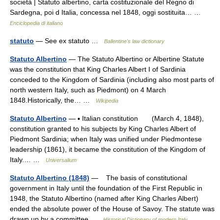
società | Statuto albertino, carta costituzionale del Regno di
Sardegna, poi d Italia, concessa nel 1848, oggi sostituita… …
Enciclopedia di italiano
statuto
— See ex statuto …
Ballentine's law dictionary
Statuto Albertino
— The Statuto Albertino or Albertine Statute
was the constitution that King Charles Albert I of Sardinia
conceded to the Kingdom of Sardinia (including also most parts of
north western Italy, such as Piedmont) on 4 March
1848.Historically, the… …
Wikipedia
Statuto Albertino
— ▪ Italian constitution (March 4, 1848),
constitution granted to his subjects by King Charles Albert of
Piedmont Sardinia; when Italy was unified under Piedmontese
leadership (1861), it became the constitution of the Kingdom of
Italy.… …
Universalium
Statuto Albertino (1848)
— The basis of constitutional
government in Italy until the foundation of the First Republic in
1948, the Statuto Albertino (named after King Charles Albert)
ended the absolute power of the House of Savoy. The statute was
drawn up by a committee …
Historical Dictionary of modern Italy