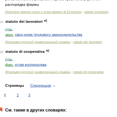
распорядка фирмы
Dizionario italiano-russo e russo-italiano di Economia
statuto societario
>
statuto dei lavoratori
19
сущ.
экон.
свод норм трудового законодательства
Итальяно-русский универсальный словарь
statuto dei lavoratori
>
statuto di cooperativa
20
сущ.
фин.
устав кооператива
Итальяно-русский универсальный словарь
statuto di cooperativa
>
Страницы
Следующая
→
1
2
3
См. также в других словарях: