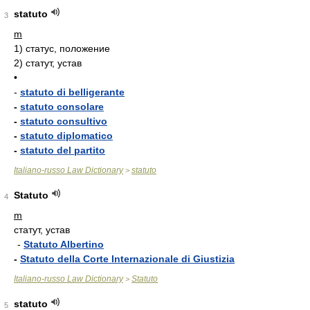
statuto
3
m
1)
статус, положение
2)
статут, устав
•
-
statuto di belligerante
-
statuto consolare
-
statuto consultivo
-
statuto diplomatico
-
statuto del partito
Italiano-russo Law Dictionary
statuto
>
Statuto
4
m
статут, устав
-
Statuto Albertino
-
Statuto della Corte Internazionale di Giustizia
Italiano-russo Law Dictionary
Statuto
>
statuto
5