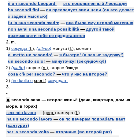
è un secondo Leopardi
—
это новоявленный Леопарди
ha secondi fini
—
он преследует свои цели (он это делает
с задней мыслью)
fu la sua seconda madre
—
она была ему второй матерью
non avrai una seconda possibilità
—
другой такой
возможности тебе не представится
2.
m.
1)
секунда (
f.
);
(attimo)
минута (
f.
), момент
ci metto un secondo!
—
я быстро! (я вас не задержу!)
un secondo solo!
—
минуточку! (секундочку!)
2)
(piatto)
второе (
n.
), второе блюдо
cosa c'è per secondo?
—
что у нас на второе?
3)
(in duello e
sport.
)
секундант
3.
•
◆
seconda casa — второе жильё (дача, квартира, дом на
море, в горах)
secondo lavoro
— (
gerg.
) халтура (
f.
)
ha un secondo lavoro
—
он по вечерам подрабатывает
(халтурит)
per la seconda volta
—
вторично (во второй раз)