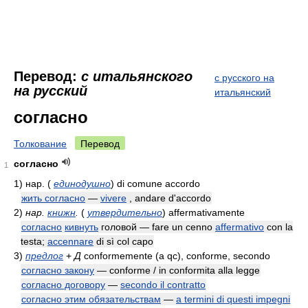
Перевод:
с итальянского
с русского на
на русский
итальянский
согласно
Толкование
Перевод
согласно
1
1)
нар.
(
единодушно
)
di comune accordo
жить согласно
—
vivere
, andare d'accordo
2)
нар.
книжн
.
(
утвердительно
)
affermativamente
согласно
кивнуть
головой — fare un cenno
affermativo
con la
testa;
accennare
di sì col capo
3)
предлог
+
Д
conformemente (a qc), conforme, secondo
согласно закону
— conforme / in conformita alla legge
согласно договору
—
secondo il contratto
согласно этим обязательствам
—
a termini di questi impegni