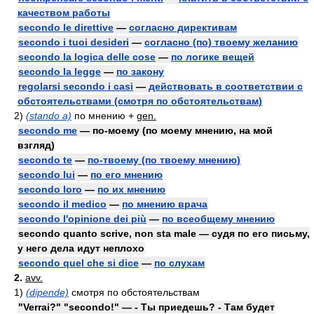
качеством работы
secondo le direttive
—
согласно директивам
secondo i tuoi desideri
—
согласно (по) твоему желанию
secondo la logica delle cose
—
по логике вещей
secondo la legge
—
по закону
regolarsi secondo i casi
—
действовать в соответствии с
обстоятельствами (смотря по обстоятельствам)
2)
(stando a)
по мнению +
gen.
secondo me
— по-моему (по моему мнению, на мой
взгляд)
secondo te
—
по-твоему (по твоему мнению)
secondo lui
—
по его мнению
secondo loro
—
по их мнению
secondo il medico
—
по мнению врача
secondo l'opinione dei più
—
по всеобщему мнению
secondo quanto scrive, non sta male — судя по его письму,
у него дела идут неплохо
secondo quel che si dice
—
по слухам
2.
avv.
1)
(dipende)
смотря по обстоятельствам
"Verrai?" "secondo!" — - Ты приедешь? - Там будет