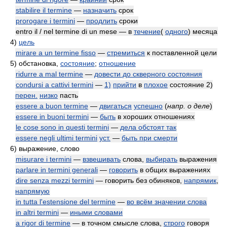
stabilire il termine
—
назначить
срок
prorogare i termini
—
продлить
сроки
entro il / nel termine di un mese — в
течение
(
одного
) месяца
4)
цель
mirare a un termine fisso
—
стремиться
к поставленной цели
5)
обстановка,
состояние
;
отношение
ridurre a mal termine
—
довести до скверного состояния
condursi a cattivi termini
—
1)
прийти
в
плохое
состояние 2)
перен.
низко
пасть
essere a buon termine
—
двигаться
успешно
(
напр. о деле
)
essere in buoni termini
—
быть
в хороших отношениях
le cose sono in questi termini
—
дела обстоят так
essere negli ultimi termini
уст.
—
быть при смерти
6)
выражение, слово
misurare i termini
—
взвешивать
слова,
выбирать
выражения
parlare in termini generali
—
говорить
в общих выражениях
dire senza mezzi termini
— говорить без обиняков,
напрямик
,
напрямую
in tutta l'estensione del termine
—
во всём значении слова
in altri termini
—
иными словами
a rigor di termine
— в точном смысле слова,
строго
говоря