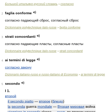
Большой итальяно-русский словарь
согласно
>
faglia conforme
2
согласно падающий сброс, согласный сброс
Dictionnaire polytechnique italo-russe
faglia conforme
>
strati concordanti
3
согласно падающие пласты, согласные пласты
Dictionnaire polytechnique italo-russe
strati concordanti
>
ai termini di legge
4
согласно закону
Dizionario italiano-russo e russo-italiano di Economia
ai termini di legge
>
secondo
5
I
1.
второй
il secondo piatto
—
второе
(
блюдо
)
la
seconda
guerra
mondiale
—
Вторая
мировая
война
viaggiare in
seconda
classe —
ехать
во втором классе