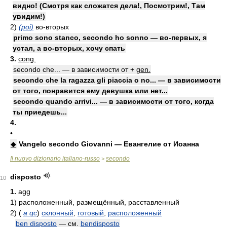
видно! (Смотря как сложатся дела!, Посмотрим!, Там
увидим!)
2)
(poi)
во-вторых
primo sono stanco, secondo ho sonno — во-первых, я
устал, а во-вторых, хочу спать
3.
cong.
secondo che... — в зависимости от +
gen.
secondo che la ragazza gli piaccia o no... — в зависимости
от того, понравится ему девушка или нет...
secondo quando arrivi... — в зависимости от того, когда
ты приедешь...
4.
•
◆
Vangelo secondo Giovanni — Евангелие от Иоанна
Il nuovo dizionario italiano-russo
secondo
>
disposto
10
1.
agg
1)
расположенный, размещённый, расставленный
2)
(
a qc
)
склонный
,
готовый
,
расположенный
ben disposto
— см.
bendisposto