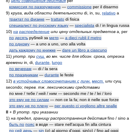
8)
цели совершения действия
per
комиссия по разоружению
—
commissione
per il disarmo
9)
круга, вида области деятельности
di, in, su,
relativo
a
трактат по физике
—
trattato
di fisica
специалист по русскому языку
—
specialista
di / in lingua russa
10)
на
распределение
или цену отдельных предметов
a, per
по
десять
рублей за
метр
—
a dieci rubli il metro
по одному
— a uno a uno, uno alla volta
дать каждому по книжке
—
dare un libro a ciascuno
11)
употр. при
сущ.
во мн. числе для обозн. срока, отрезка
времени
in, di,
durante
,
lungo
по вечерам
— di / la sera
по праздникам
—
durante
le feste
12)
в устойчивых словосочетаниях с
личн.
мест.
или сущ.
secondo;
перев. тж. лексическими средствами
по мне / тебе / ней / ним — secondo me / te / lei / loro
это ему не по силам
— non ce la fa; non è nelle sue forze
это ему не по плечу
—
per questo ci vogliono altre spalle
II
+
В
употр. при указании
1)
на предел, границу распространения действия
fino / sino a
быть по
пояс
в воде — stare nell'acqua fin alla cintura
по сей
день
—
sin
(
o
)
al giorno d'oggi, sin(o) / fino ad oggi