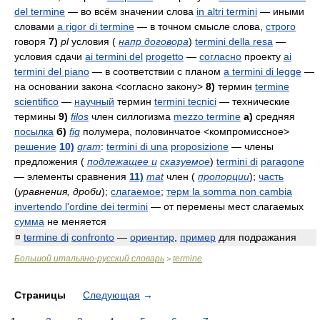
del termine
— во всём значении слова
in altri termini
— иными
словами
a rigor di termine
— в точном смысле слова,
строго
говоря
7)
pl
условия (
напр договора
)
termini della resa
—
условия сдачи
ai termini del
progetto
—
согласно
проекту
ai
termini del piano
— в соответствии с планом
a termini di legge
—
на основании закона <согласно закону>
8)
термин
termine
scientifico
—
научный
термин
termini tecnici
— технические
термины
9)
filos
член силлогизма
mezzo termine
а)
средняя
посылка
б)
fig
полумера, половинчатое <компромиссное>
решение
10)
gram
:
termini di una
proposizione
— члены
предложения (
подлежащее и
сказуемое
)
termini di
paragone
— элементы сравнения
11)
mat
член (
пропорции
);
часть
(
уравнения, дроби
);
слагаемое
;
терм
la somma non cambia
invertendo l'ordine dei termini
— от перемены мест слагаемых
сумма
не меняется
¤
termine di
confronto
—
ориентир
,
пример
для подражания
Большой итальяно-русский словарь
termine
>
Страницы
Следующая
→