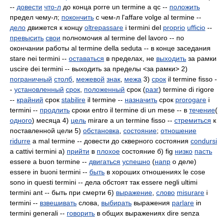
--
довести
что-л
до конца porre
un termine a qc --
положить
предел чему-л;
покончить
с чем-л l'affare volge al termine --
дело
движется к концу
oltrepassare
i termini del
proprio
ufficio
--
превысить
свои
полномочия al termine del lavoro -- по
окончании работы al termine della seduta -- в конце заседания
stare nei termini --
оставаться
в пределах, не
выходить
за рамки
uscire dei termini -- выходить за пределы <за рамки> 2)
пограничный
столб
,
межевой
знак
,
межа
3)
срок
il termine fisso -
-
установленный
срок
,
положенный
срок (
разг
) termine di rigore
--
крайний
срок
stabilire
il termine --
назначить
срок
prorogare
i
termini --
продлить
сроки entro il
termine di un mese -- в
течение
(
одного
) месяца 4)
цель
mirare a un termine fisso --
стремиться
к
поставленной цели 5)
обстановка
,
состояние
;
отношение
ridurre
a mal termine -- довести до скверного состояния
condursi
a cattivi termini а)
прийти
в
плохое
состояние б) fig
низко
пасть
essere a buon termine --
двигаться
успешно
(
напр
о деле)
essere in buoni termini --
быть
в хороших отношениях le cose
sono in questi termini -- дела обстоят так essere negli ultimi
termini ant -- быть при смерти 6)
выражение
,
слово
misurare
i
termini --
взвешивать
слова,
выбирать
выражения
parlare
in
termini generali --
говорить
в общих выражениях dire senza