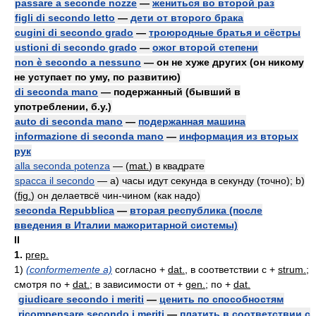
passare a seconde nozze
—
жениться во второй раз
figli di secondo letto
—
дети от второго брака
cugini di secondo grado
—
троюродные братья и сёстры
ustioni di secondo grado
—
ожог второй степени
non è secondo a nessuno
— он не хуже других (он никому
не уступает по уму, по развитию)
di seconda mano
— подержанный (бывший в
употреблении, б.у.)
auto di seconda mano
—
подержанная машина
informazione di seconda mano
—
информация из вторых
рук
alla seconda potenza
— (
mat.
) в квадрате
spacca il secondo
— a) часы идут секунда в секунду (точно); b)
(
fig.
) он делаетвсё чин-чином (как надо)
seconda Repubblica
—
вторая республика (после
введения в Италии мажоритарной системы)
II
1.
prep.
1)
(conformemente a)
согласно +
dat.
, в соответствии с +
strum.
;
смотря по +
dat.
; в зависимости от +
gen.
; по +
dat.
giudicare secondo i meriti
—
ценить по способностям
ricompensare secondo i meriti
—
платить в соответствии с