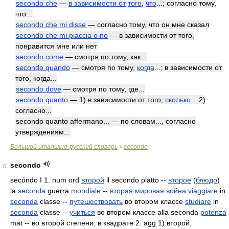
secondo che
—
в зависимости от
того
,
что
...; согласно тому,
что...
secondo che mi disse
— согласно тому, что он мне сказал
secondo che mi piaccia o no
— в зависимости от того,
понравится мне или нет
secondo come
— смотря по тому, как...
secondo quando
— смотря по тому,
когда
...; в зависимости от
того, когда...
secondo dove
— смотря по тому, где...
secondo quanto
— 1) в зависимости от того,
сколько
... 2)
согласно...
secondo quanto affermano... — по словам..., согласно
утверждениям...
Большой итальяно-русский словарь
secondo
>
secondo
6
secóndo I 1. num ord
второй
il secondo piatto --
второе
(
блюдо
)
la
seconda
guerra
mondiale
--
вторая
мировая
война
viaggiare
in
seconda
classe --
путешествовать
во втором классе
studiare
in
seconda
classe --
учиться
во втором классе alla seconda
potenza
mat -- во второй степени, в квадрате 2. agg 1) второй,