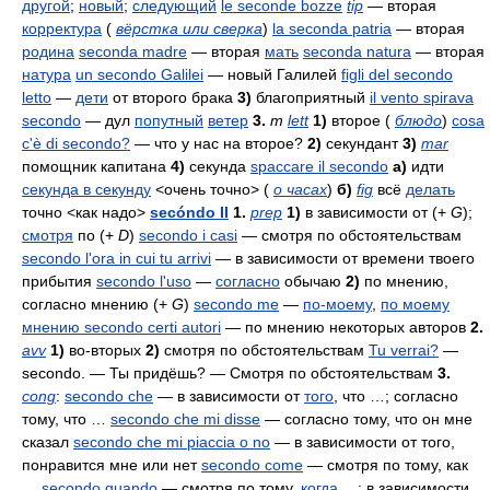
другой
;
новый
;
следующий
le seconde bozze
tip
— вторая
корректура
(
вёрстка или сверка
)
la seconda patria
— вторая
родина
seconda madre
— вторая
мать
seconda natura
— вторая
натура
un secondo Galilei
— новый Галилей
figli del secondo
letto
—
дети
от второго брака
3)
благоприятный
il vento spirava
secondo
— дул
попутный
ветер
3.
m
lett
1)
второе (
блюдо
)
cosa
c'è di secondo?
— что у нас на второе?
2)
секундант
3)
mar
помощник капитана
4)
секунда
spaccare il secondo
а)
идти
секунда в секунду
<очень точно> (
о часах
)
б)
fig
всё
делать
точно <как надо>
secóndo II
1.
prep
1)
в зависимости от (+
G
);
смотря
по (+
D
)
secondo i casi
— смотря по обстоятельствам
secondo l'ora in cui tu arrivi
— в зависимости от времени твоего
прибытия
secondo l'uso
—
согласно
обычаю
2)
по мнению,
согласно мнению (+
G
)
secondo me
—
по-моему
,
по моему
мнению
secondo certi autori
— по мнению некоторых авторов
2.
avv
1)
во-вторых
2)
смотря по обстоятельствам
Tu verrai?
—
secondo.
— Ты придёшь? — Смотря по обстоятельствам
3.
cong
:
secondo che
— в зависимости от
того
, что …; согласно
тому, что …
secondo che mi disse
— согласно тому, что он мне
сказал
secondo che mi piaccia o no
— в зависимости от того,
понравится мне или нет
secondo come
— смотря по тому, как
…
secondo quando
— смотря по тому,
когда
…; в зависимости