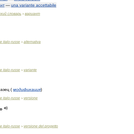
нт
—
una
variante
accettabile
ский
словарь
вариант
>
ue
italo
-
russe
alternativa
>
ue
italo
-
russe
variante
>
разец
(
модификация
)
ue
italo
-
russe
versione
>
to
ue
italo
-
russe
versione
del
progetto
>