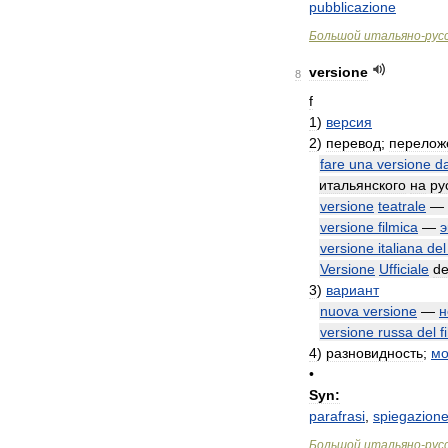
pubblicazione
Большой
итальяно
-
рус
versione
8
f
1
)
версия
2
)
перевод
;
перелож
fare
una
versione
da
итальянского
на
ру
versione
teatrale
—
versione
filmica
—
э
versione
italiana
del
Versione
Ufficiale
de
3
)
вариант
nuova
versione
—
н
versione
russa
del
f
4
)
разновидность
;
мо
•
Syn:
parafrasi
,
spiegazion
Большой
итальяно
-
рус