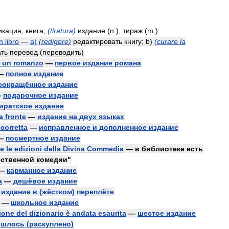
икация
,
книга
;
(
tiratura
)
издание
(
n
.
),
тираж
(
m
.
)
n
libro
—
a
)
(
redigere
)
редактировать
книгу
;
b
)
(
curare
la
ать
перевод
(
переводить
)
un
romanzo
—
первое
издание
романа
—
полное
издание
сокращённое
издание
—
подарочное
издание
иратское
издание
a
fronte
—
издание
на
двух
языках
corretta
—
исправленное
и
дополненное
издание
—
посмертное
издание
te
le
edizioni
della
Divina
Commedia
—
в
библиотеке
есть
ственной
комедии
"
—
карманное
издание
a
—
дешёвое
издание
—
издание
в
(
жёстком
)
переплёте
—
школьное
издание
ione
del
dizionario
è
andata
esaurita
—
шестое
издание
ошлось
(
раскуплено
)