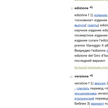
edizione
9
edizióne
f
1
)
издание
<
основное
>
издание
выпуск
(
газеты
)
ediz
научное
издание
edi
посмертное
издание
издание
curare
l
'
ediz
premio
Viareggio
Х
al
Виареджо
l
'
edizione
edizione
del
Giro
d
'
Ita
последний
вариант
Большой
итальяно
-
рус
versione
10
versióne
f
1
)
версия
-
сделать
перевод
<
инсценировка
versio
итальянский
перево
Библии
3
)
вариант
n