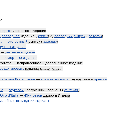
ие
—
первое
/
основное
издание
)
последнее
издание
(
книги
)
2
)
последний
выпуск
(
газеты
)
ia
—
экстренный
выпуск
(
газеты
)
аучное
издание
—
дешёвое
издание
—
посмертное
издание
corretta
—
исправленное
и
дополненное
издание
редактировать
издание
(
напр
.
книги
)
è
alla
sua
8
-
a
edizione
—
вот
уже
восьмой
год
вручается
премия
но
—
звуковой
/
озвученный
вариант
(
фильма
)
Giro
d
'
Italia
—
49
-
й
сезон
Джиро
д
'
Италия
ый
облик
;
последний
вариант