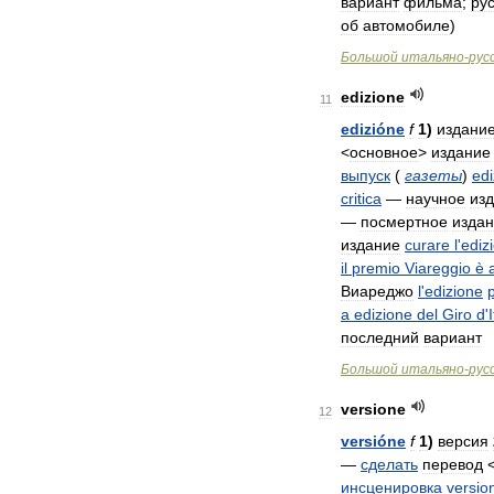
вариант
фильма
;
ру
об
автомобиле
)
Большой
итальяно
-
рус
edizione
11
edizióne
f
1
)
издани
<
основное
>
издание
выпуск
(
газеты
)
edi
critica
—
научное
из
—
посмертное
изда
издание
curare
l
'
ediz
il
premio
Viareggio
è
Виареджо
l
'
edizione
a
edizione
del
Giro
d
'
I
последний
вариант
Большой
итальяно
-
рус
versione
12
versióne
f
1
)
версия
—
сделать
перевод
инсценировка
versio