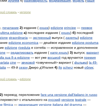
сский
дубляж
4
)
разновидность
;
модификация
;
модель
(
чаще
ский
словарь
versione
>
е
,
печатание
2
)
издание
(
книга
)
edizione
principe
—
первое
ultima
edizione
а
)
последнее
издание
(
книги
)
б
)
последний
zione
straordinaria
—
экстренный
выпуск
(
газеты
)
edizione
дание
edizione
economica
—
дешёвое
издание
edizione
postuma
ние
edizione
riveduta
e
corretta
—
исправленное
и
дополненное
ione
—
редактировать
издание
(
напр
книги
)
3
)
выпуск
;
вариант
alla
sua
8
-
a
edizione
—
вот
уже
восьмой
год
вручается
премия
parlata
cine
—
звуковой
<
озвученный
>
вариант
(
фильма
)
la
49
-
talia
—
49
-
й
сезон
Джиро
д
'
Италия
4
)
fig
scherz
новый
облик
;
ский
словарь
edizione
>
2
)
перевод
;
переложение
fare
una
versione
dall
'
italiano
in
russo
<
перевести
>
с
итальянского
на
русский
versione
teatrale
—
ne
filmica
—
экранизация
versione
italiana
del
dramma
—