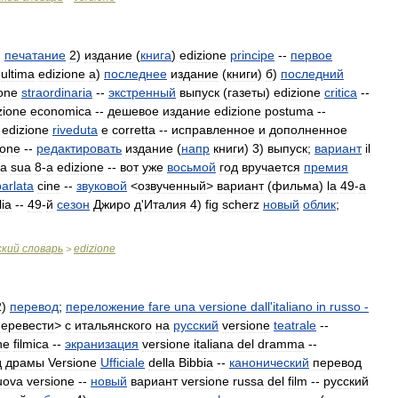
,
печатание
2
)
издание
(
книга
)
edizione
principe
--
первое
ultima
edizione
а
)
последнее
издание
(
книги
)
б
)
последний
ione
straordinaria
--
экстренный
выпуск
(
газеты
)
edizione
critica
--
zione
economica
--
дешевое
издание
edizione
postuma
--
edizione
riveduta
e
corretta
--
исправленное
и
дополненное
ione
--
редактировать
издание
(
напр
книги
)
3
)
выпуск
;
вариант
il
la
sua
8
-
a
edizione
--
вот
уже
восьмой
год
вручается
премия
parlata
cine
--
звуковой
<
озвученный
>
вариант
(
фильма
)
la
49
-
a
lia
--
49
-
й
сезон
Джиро
д
'
Италия
4
)
fig
scherz
новый
облик
;
ский
словарь
edizione
>
2
)
перевод
;
переложение
fare
una
versione
dall
'
italiano
in
russo
-
перевести
>
с
итальянского
на
русский
versione
teatrale
--
ne
filmica
--
экранизация
versione
italiana
del
dramma
--
д
драмы
Versione
Ufficiale
della
Bibbia
--
канонический
перевод
uova
versione
--
новый
вариант
versione
russa
del
film
--
русский