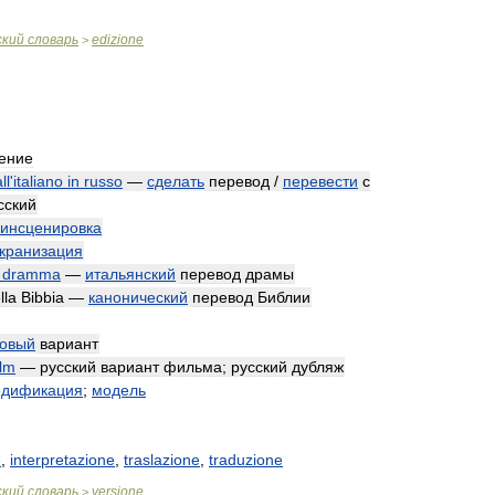
ский
словарь
edizione
>
ение
ll
'
italiano
in
russo
—
сделать
перевод
/
перевести
с
сский
инсценировка
кранизация
dramma
—
итальянский
перевод
драмы
lla
Bibbia
—
канонический
перевод
Библии
овый
вариант
ilm
—
русский
вариант
фильма
;
русский
дубляж
дификация
;
модель
e
,
interpretazione
,
traslazione
,
traduzione
ский
словарь
versione
>