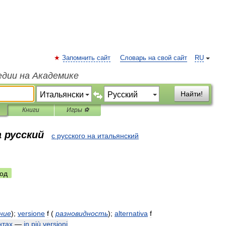
Запомнить сайт
Словарь на свой сайт
RU
едии на Академике
Найти!
Книги
Игры ⚽
 русский
с русского на итальянский
од
ние
)
;
versione
f
(
разновидность
)
;
alternativa
f
нтах
—
in
più
versioni