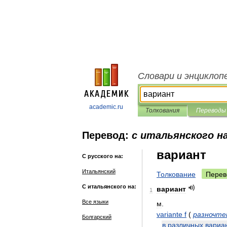
Словари и энциклоп
academic.ru
Толкования
Переводы
Перевод:
с итальянского на
вариант
С русского на:
Итальянский
Толкование
Перев
С итальянского на:
вариант
1
Все языки
м
.
variante
f
(
разночте
Болгарский
в
различных
вариа