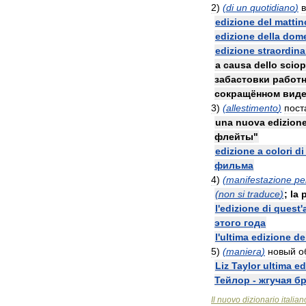
2
)
(
di
un
quotidiano
)
edizione
del
mattin
edizione
della
dome
edizione
straordina
a
causa
dello
sciop
забастовки
работ
сокращённом
вид
3
)
(
allestimento
)
пост
una
nuova
edizion
флейты
"
edizione
a
colori
di
фильма
4
)
(
manifestazione
pe
(
non
si
traduce
)
;
la
l
'
edizione
di
quest
'
этого
года
l
'
ultima
edizione
de
5
)
(
maniera
)
новый
о
Liz
Taylor
ultima
ed
Тейлор
-
жгучая
бр
Il
nuovo
dizionario
italian