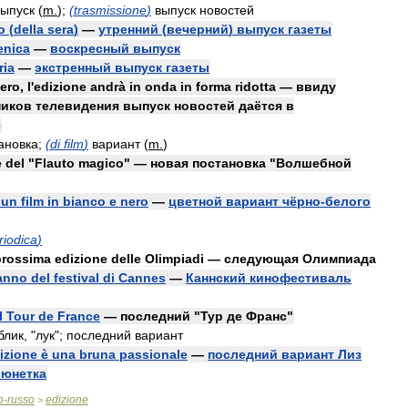
выпуск
(
m
.
);
(
trasmissione
)
выпуск
новостей
o
(
della
sera
)
—
утренний
(
вечерний
)
выпуск
газеты
nica
—
воскресный
выпуск
ria
—
экстренный
выпуск
газеты
ero
,
l
'
edizione
andrà
in
onda
in
forma
ridotta
—
ввиду
ников
телевидения
выпуск
новостей
даётся
в
е
ановка
;
(
di
film
)
вариант
(
m
.
)
e
del
"
Flauto
magico
" —
новая
постановка
"
Волшебной
un
film
in
bianco
e
nero
—
цветной
вариант
чёрно
-
белого
riodica
)
prossima
edizione
delle
Olimpiadi
—
следующая
Олимпиада
anno
del
festival
di
Cannes
—
Каннский
кинофестиваль
l
Tour
de
France
—
последний
"
Тур
де
Франс
"
блик
, "
лук
";
последний
вариант
izione
è
una
bruna
passionale
—
последний
вариант
Лиз
юнетка
o
-
russo
edizione
>