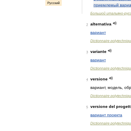
Русский
приемлемый
вариа
Большой
итальяно
-
рус
alternativa
2
вариант
Dictionnaire
polytechniq
variante
3
вариант
Dictionnaire
polytechniq
versione
4
вариант
,
модель
,
об
Dictionnaire
polytechniq
versione
del
proget
5
вариант
проекта
Dictionnaire
polytechniq