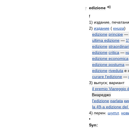
edizione
7
f
1
)
издание
,
печатан
2
)
издание
(
книга
)
edizione
principe
ultima
edizione
—
1
edizione
straordinar
edizione
critica
—
н
edizione
economica
edizione
postuma
edizione
riveduta
e
curare
l
'
edizione
—
3
)
выпуск
;
вариант
il
premio
Viareggio
Виареджо
l
'
edizione
parlata
ки
la
49
-
a
edizione
del
4
)
перен
.
шутл
.
нов
•
Syn: